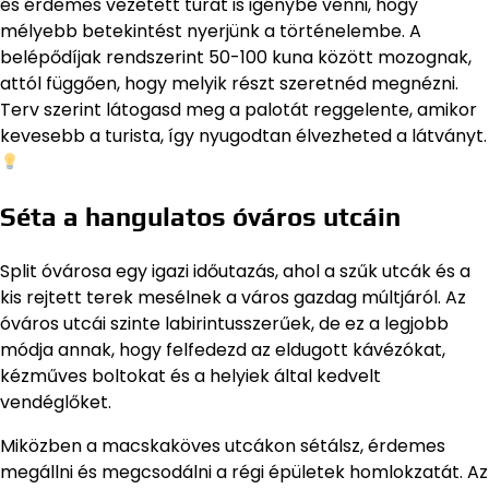
és érdemes vezetett túrát is igénybe venni, hogy
mélyebb betekintést nyerjünk a történelembe. A
belépődíjak rendszerint 50-100 kuna között mozognak,
attól függően, hogy melyik részt szeretnéd megnézni.
Terv szerint látogasd meg a palotát reggelente, amikor
kevesebb a turista, így nyugodtan élvezheted a látványt.
Séta a hangulatos óváros utcáin
Split óvárosa egy igazi időutazás, ahol a szűk utcák és a
kis rejtett terek mesélnek a város gazdag múltjáról. Az
óváros utcái szinte labirintusszerűek, de ez a legjobb
módja annak, hogy felfedezd az eldugott kávézókat,
kézműves boltokat és a helyiek által kedvelt
vendéglőket.
Miközben a macskaköves utcákon sétálsz, érdemes
megállni és megcsodálni a régi épületek homlokzatát. Az