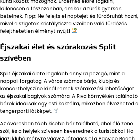
kuna között mozognak. Érdemes előre foglalni,
különösen a főszezonban, amikor a túrák gyorsan
betelnek. Tipp: Ne felejts el naptejet és fürdőruhát hozni,
mivel a szigetek kristálytiszta vizeiben való fürdőzés
felejthetetlen élményt nyújt!
Éjszakai élet és szórakozás Split
szívében
Split éjszakai élete legalább annyira pezsgő, mint a
nappali forgatag. A város számos bárja, klubja és
koncerthelyszíne kínál remek szórakozási lehetőséget
az éjszakai baglyok számára. A Riva környékén található
bárok ideálisak egy esti koktélra, miközben élvezheted a
tengerparti látképet.
Az óvárosban több kisebb bár található, ahol élő zene
szól, és a helyiek szívesen keverednek a turistákkal. Ha
igazi klubélményre vágysz, látogass el a Bacvice Beach