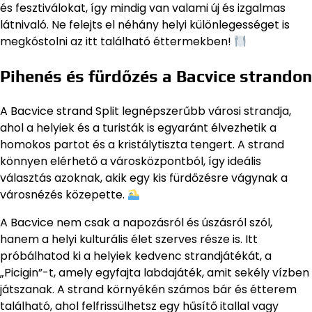
és fesztiválokat, így mindig van valami új és izgalmas
látnivaló. Ne felejts el néhány helyi különlegességet is
megkóstolni az itt található éttermekben!
Pihenés és fürdőzés a Bacvice strandon
A Bacvice strand Split legnépszerűbb városi strandja,
ahol a helyiek és a turisták is egyaránt élvezhetik a
homokos partot és a kristálytiszta tengert. A strand
könnyen elérhető a városközpontból, így ideális
választás azoknak, akik egy kis fürdőzésre vágynak a
városnézés közepette.
A Bacvice nem csak a napozásról és úszásról szól,
hanem a helyi kulturális élet szerves része is. Itt
próbálhatod ki a helyiek kedvenc strandjátékát, a
„Picigin”-t, amely egyfajta labdajáték, amit sekély vízben
játszanak. A strand környékén számos bár és étterem
található, ahol felfrissülhetsz egy hűsítő itallal vagy