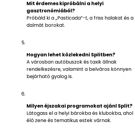
Mit érdemes kipróbálni a helyi
gasztronómiából?
Próbáld ki a „Pasticada”-t, a friss halakat és a
dalmát borokat.
Hogyan lehet közlekedni Splitben?
A városban autóbuszok és taxik állnak
rendelkezésre, valamint a belváros könnyen
bejárható gyalog is.
Milyen éjszakai programokat ajánl Split?
Látogass el a helyi bárokba és klubokba, ahol
élő zene és tematikus estek várnak.