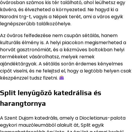
óvárosban számos kis tér található, ahol leülhetsz egy
kávéra, és élvezheted a környezeted. Ne hagyd ki a
Narodni trg-t, vagyis a Népek terét, ami a város egyik
legnépszerűbb találkozóhelye.
Az óváros felfedezése nem csupán sétálás, hanem
kulturális élmény is. A helyi piacokon megismerheted a
horvát gasztronómiát, és a kézműves boltokban helyi
termékeket vásárolhatsz, melyek remek
ajándéktárgyak. A sétálás során érdemes kényelmes
cipőt viselni, és ne felejtsd el, hogy a legtöbb helyen csak
készpénzzel tudsz fizetni.
Split lenyűgöző katedrálisa és
harangtornya
A Szent Dujam katedrális, amely a Diocletianus-palota
egykori mauzóleumából alakult át, Split egyik