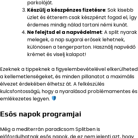
parkolóját.
Készülj a készpénzes fizetésre
: Sok kisebb
üzlet és étterem csak készpénzt fogad el, így
érdemes mindig nálad tartani némi kunát.
Ne felejtsd el a napvédelmet
: A split nyarak
melegek, a nap sugarai erősek lehetnek,
különösen a tengerparton. Használj napvédő
krémet és viselj kalapot!
Ezeknek a tippeknek a figyelembevételével elkerülheted
a kellemetlenségeket, és minden pillanatot a maximális
élvezet érdekében élhetsz át. A felkészülés
kulcsfontosságú, hogy a nyaralásod problémamentes és
emlékezetes legyen.
Esős napok programjai
Még a mediterrán paradicsom Splitben is
előfordulhatnak esős napok, de ez nem jelenti azt, hogy