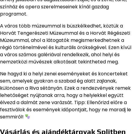
színház és opera szerelmeseinek kínál gazdag
programot.
A város több múzeummal is büszkélkedhet, köztük a
Horvát Tengerészeti Múzeummal és a Horvát Régészeti
Múzeummal, ahol a látogatók megismerkedhetnek a
régió történelmével és kulturális örökségével. Ezen kívül
a város számos galériával rendelkezik, ahol helyi és
nemzetközi művészek alkotásait tekintheted meg.
Ne hagyd ki a helyi zenei eseményeket és koncerteket
sem, amelyek gyakran a szabad ég alatt zajlanak,
különösen a Riva sétányán. Ezek a rendezvények remek
lehetőséget nyújtanak arra, hogy a helyiekkel együtt
élvezd a dalmát zene varázsát. Tipp: Ellenőrizd előre a
fesztiválok és események időpontjait, hogy ne maradj le
semmiről!
Vásárlás és ajándéktárgyak Splitben