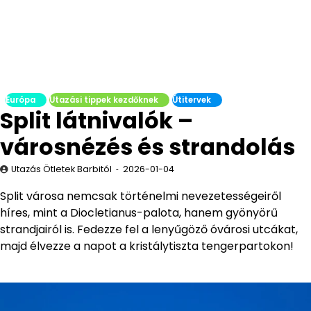
Európa
Utazási tippek kezdőknek
Útitervek
Split látnivalók –
városnézés és strandolás
Utazás Ötletek Barbitól
2026-01-04
Split városa nemcsak történelmi nevezetességeiről
híres, mint a Diocletianus-palota, hanem gyönyörű
strandjairól is. Fedezze fel a lenyűgöző óvárosi utcákat,
majd élvezze a napot a kristálytiszta tengerpartokon!