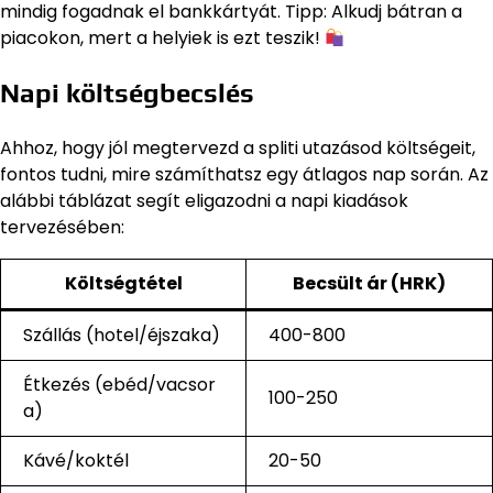
mindig fogadnak el bankkártyát. Tipp: Alkudj bátran a
piacokon, mert a helyiek is ezt teszik!
Napi költségbecslés
Ahhoz, hogy jól megtervezd a spliti utazásod költségeit,
fontos tudni, mire számíthatsz egy átlagos nap során. Az
alábbi táblázat segít eligazodni a napi kiadások
tervezésében:
Költségtétel
Becsült ár (HRK)
Szállás (hotel/éjszaka)
400-800
Étkezés (ebéd/vacsor
100-250
a)
Kávé/koktél
20-50