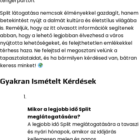
tengerparton.
Split látogatása nemcsak élményekkel gazdagít, hanem
betekintést nyújt a dalmát kultúra és életstílus világába
is. Reméljük, hogy az itt olvasott információk segítenek
abban, hogy a lehető legjobban élvezhesd a város
nyújtotta lehetőségeket, és felejthetetlen emlékekkel
térhess haza. Ne felejtsd el megosztani velünk a
tapasztalataidat, és ha bármilyen kérdésed van, bátran
keress minket!
Gyakran Ismételt Kérdések
Mikor a legjobb idő Split
meglátogatására?
A legjobb idő Split meglátogatására a tavaszi
és nyári hónapok, amikor az időjárás
kellemesen meleg és napos.