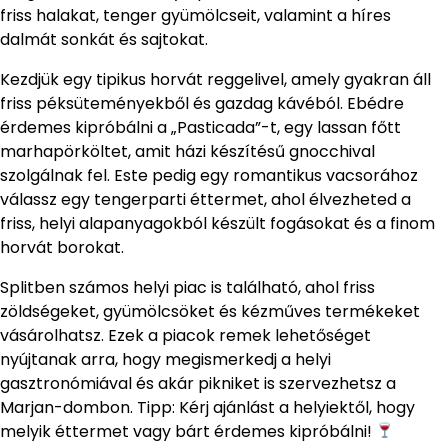
friss halakat, tenger gyümölcseit, valamint a híres
dalmát sonkát és sajtokat.
Kezdjük egy tipikus horvát reggelivel, amely gyakran áll
friss péksüteményekből és gazdag kávéból. Ebédre
érdemes kipróbálni a „Pasticada”-t, egy lassan főtt
marhapörköltet, amit házi készítésű gnocchival
szolgálnak fel. Este pedig egy romantikus vacsorához
válassz egy tengerparti éttermet, ahol élvezheted a
friss, helyi alapanyagokból készült fogásokat és a finom
horvát borokat.
Splitben számos helyi piac is található, ahol friss
zöldségeket, gyümölcsöket és kézműves termékeket
vásárolhatsz. Ezek a piacok remek lehetőséget
nyújtanak arra, hogy megismerkedj a helyi
gasztronómiával és akár pikniket is szervezhetsz a
Marjan-dombon. Tipp: Kérj ajánlást a helyiektől, hogy
melyik éttermet vagy bárt érdemes kipróbálni!