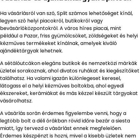
Ha vásárlásról van szó, Split számos lehetőséget kínál,
legyen szó helyi piacokról, butikokról vagy
bevásárlóközpontokról. A város híres piacai, mint
például a Pazar, friss gyümölcsöket, zöldségeket és helyi
kézműves termékeket kínálnak, amelyek kiváló
ajándéktárgyak lehetnek.
A sétálóutcákon elegáns butikok és nemzetközi márkák
üzletei sorakoznak, ahol divatos ruhákat és kiegészítőket
találhatsz. Ha valami igazán különlegeset keresel,
látogass el a helyi kézműves boltokba, ahol egyedi
ékszereket, kerámiákat és más kézzel készült tárgyakat
vásárolhatsz.
A vásárlás során érdemes figyelembe venni, hogy a
legtöbb bolt a déli órákban rövid időre bezár a siesta
miatt, így tervezd a vásárlást ennek megfelelően.
Érdemes készpénzt is hozni, mivel a kisebb üzletek nem