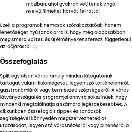
moziban, ahol gyakran vetítenek angol
nyelvű filmeket horvát felirattal.
Ezek a programok nemcsak szórakoztatóak, hanem
lehetőséget nyújtanak arra is, hogy még alaposabban
megismerd Splitet, és új élményeket szerezz, függetlenül
az időjárástól.
Összefoglalás
Split egy olyan város, amely minden látogatónak
tartogat valami különlegeset, legyen szó történelemről,
gasztronómiáról vagy természeti szépségekről. A város
látványosságai és programjai annyira sokszínűek, hogy
mindenki megtalálhatja a számára legérdekesebbet. A
cikkünkben összefoglalt tippek és tanácsok
segítségével könnyedén megszervezheted az
utazásodat, legyen szó városnézésről vagy pihenésről a