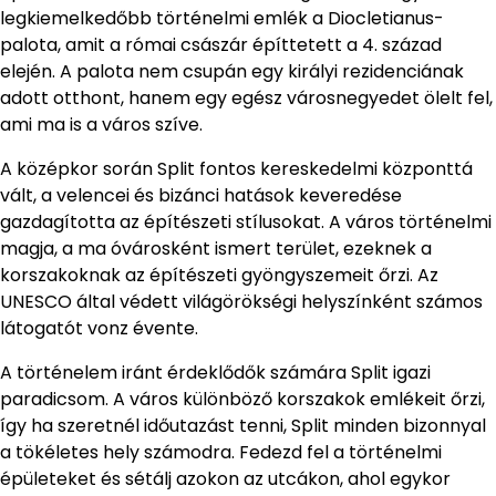
legkiemelkedőbb történelmi emlék a Diocletianus-
palota, amit a római császár építtetett a 4. század
elején. A palota nem csupán egy királyi rezidenciának
adott otthont, hanem egy egész városnegyedet ölelt fel,
ami ma is a város szíve.
A középkor során Split fontos kereskedelmi központtá
vált, a velencei és bizánci hatások keveredése
gazdagította az építészeti stílusokat. A város történelmi
magja, a ma óvárosként ismert terület, ezeknek a
korszakoknak az építészeti gyöngyszemeit őrzi. Az
UNESCO által védett világörökségi helyszínként számos
látogatót vonz évente.
A történelem iránt érdeklődők számára Split igazi
paradicsom. A város különböző korszakok emlékeit őrzi,
így ha szeretnél időutazást tenni, Split minden bizonnyal
a tökéletes hely számodra. Fedezd fel a történelmi
épületeket és sétálj azokon az utcákon, ahol egykor