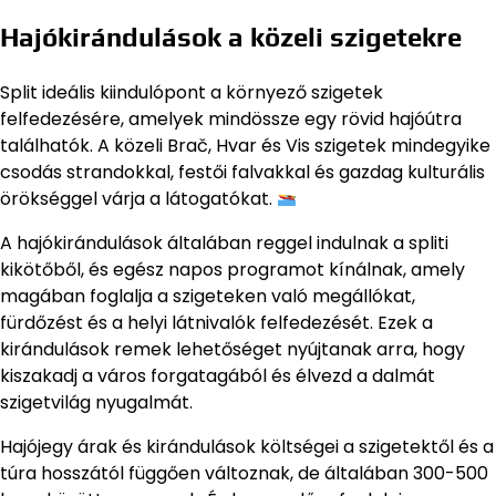
Hajókirándulások a közeli szigetekre
Split ideális kiindulópont a környező szigetek
felfedezésére, amelyek mindössze egy rövid hajóútra
találhatók. A közeli Brač, Hvar és Vis szigetek mindegyike
csodás strandokkal, festői falvakkal és gazdag kulturális
örökséggel várja a látogatókat.
A hajókirándulások általában reggel indulnak a spliti
kikötőből, és egész napos programot kínálnak, amely
magában foglalja a szigeteken való megállókat,
fürdőzést és a helyi látnivalók felfedezését. Ezek a
kirándulások remek lehetőséget nyújtanak arra, hogy
kiszakadj a város forgatagából és élvezd a dalmát
szigetvilág nyugalmát.
Hajójegy árak és kirándulások költségei a szigetektől és a
túra hosszától függően változnak, de általában 300-500