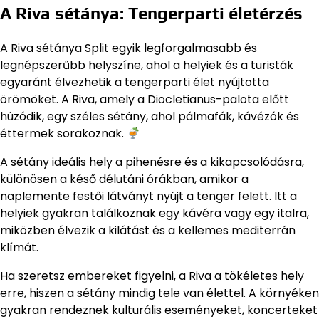
A Riva sétánya: Tengerparti életérzés
A Riva sétánya Split egyik legforgalmasabb és
legnépszerűbb helyszíne, ahol a helyiek és a turisták
egyaránt élvezhetik a tengerparti élet nyújtotta
örömöket. A Riva, amely a Diocletianus-palota előtt
húzódik, egy széles sétány, ahol pálmafák, kávézók és
éttermek sorakoznak.
A sétány ideális hely a pihenésre és a kikapcsolódásra,
különösen a késő délutáni órákban, amikor a
naplemente festői látványt nyújt a tenger felett. Itt a
helyiek gyakran találkoznak egy kávéra vagy egy italra,
miközben élvezik a kilátást és a kellemes mediterrán
klímát.
Ha szeretsz embereket figyelni, a Riva a tökéletes hely
erre, hiszen a sétány mindig tele van élettel. A környéken
gyakran rendeznek kulturális eseményeket, koncerteket