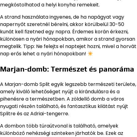
megkóstolhatod a helyi konyha remekeit.
A strand használata ingyenes, de ha napágyat vagy
napernyőt szeretnél bérelni, akkor körülbelül 30-50
kunát kell fizetned egy napra. Érdemes korán érkezni,
különösen a nyári hónapokban, amikor a strand gyorsan
megtelik. Tipp: Ne felejts el naptejet hozni, mivel a horvát
nap erős lehet a nyári hónapokban!
Marjan-domb: Természet és panoráma
A Marjan-domb Split egyik legszebb természeti területe,
amely kiváló lehetőséget nyújt a kirándulásra és a
pihenésre a természetben. A zöldellő domb a város
nyugati részén található, és fantasztikus kilátást nyújt
Splitre és az Adriai-tengerre.
A dombon több túraútvonal is található, amelyek
különböző nehézségi szinteken járhatók be. Ezek az