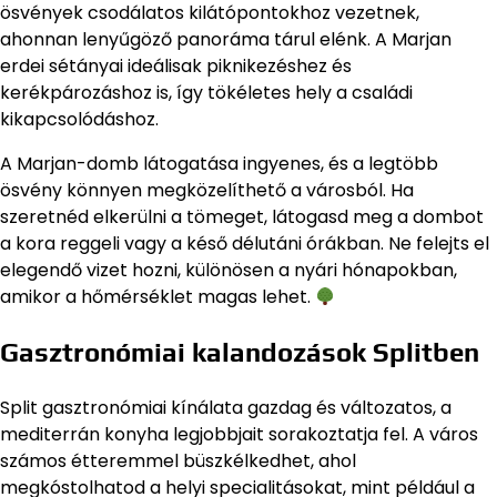
ösvények csodálatos kilátópontokhoz vezetnek,
ahonnan lenyűgöző panoráma tárul elénk. A Marjan
erdei sétányai ideálisak piknikezéshez és
kerékpározáshoz is, így tökéletes hely a családi
kikapcsolódáshoz.
A Marjan-domb látogatása ingyenes, és a legtöbb
ösvény könnyen megközelíthető a városból. Ha
szeretnéd elkerülni a tömeget, látogasd meg a dombot
a kora reggeli vagy a késő délutáni órákban. Ne felejts el
elegendő vizet hozni, különösen a nyári hónapokban,
amikor a hőmérséklet magas lehet.
Gasztronómiai kalandozások Splitben
Split gasztronómiai kínálata gazdag és változatos, a
mediterrán konyha legjobbjait sorakoztatja fel. A város
számos étteremmel büszkélkedhet, ahol
megkóstolhatod a helyi specialitásokat, mint például a