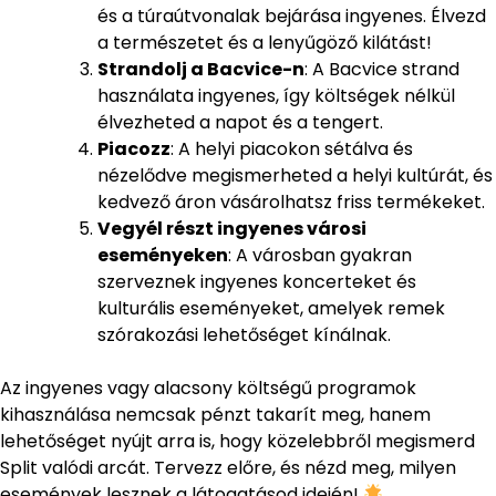
és a túraútvonalak bejárása ingyenes. Élvezd
a természetet és a lenyűgöző kilátást!
Strandolj a Bacvice-n
: A Bacvice strand
használata ingyenes, így költségek nélkül
élvezheted a napot és a tengert.
Piacozz
: A helyi piacokon sétálva és
nézelődve megismerheted a helyi kultúrát, és
kedvező áron vásárolhatsz friss termékeket.
Vegyél részt ingyenes városi
eseményeken
: A városban gyakran
szerveznek ingyenes koncerteket és
kulturális eseményeket, amelyek remek
szórakozási lehetőséget kínálnak.
Az ingyenes vagy alacsony költségű programok
kihasználása nemcsak pénzt takarít meg, hanem
lehetőséget nyújt arra is, hogy közelebbről megismerd
Split valódi arcát. Tervezz előre, és nézd meg, milyen
események lesznek a látogatásod idején!