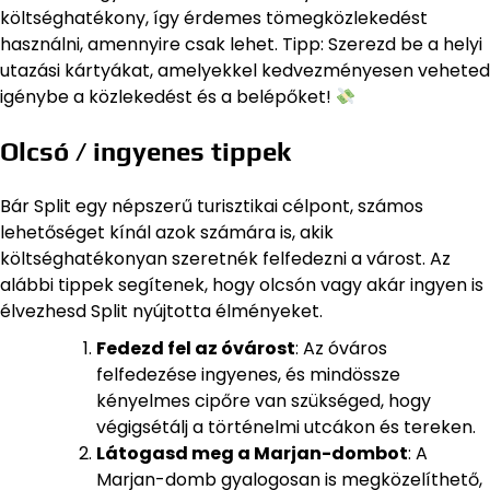
költséghatékony, így érdemes tömegközlekedést
használni, amennyire csak lehet. Tipp: Szerezd be a helyi
utazási kártyákat, amelyekkel kedvezményesen veheted
igénybe a közlekedést és a belépőket!
Olcsó / ingyenes tippek
Bár Split egy népszerű turisztikai célpont, számos
lehetőséget kínál azok számára is, akik
költséghatékonyan szeretnék felfedezni a várost. Az
alábbi tippek segítenek, hogy olcsón vagy akár ingyen is
élvezhesd Split nyújtotta élményeket.
Fedezd fel az óvárost
: Az óváros
felfedezése ingyenes, és mindössze
kényelmes cipőre van szükséged, hogy
végigsétálj a történelmi utcákon és tereken.
Látogasd meg a Marjan-dombot
: A
Marjan-domb gyalogosan is megközelíthető,