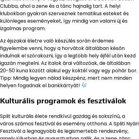
Clubba, ahol a zene és a tánc hajnalig tart. A helyi
klubokban gyakran szerveznek tematikus esteket és
különleges eseményeket, így mindig van valami új és
izgalmas program.
Az éjszakai életre való készülés során érdemes
figyelembe venni, hogy a horvátok általában későn
indulnak el szórakozni, így a legtöbb hely éjfél után kezd
igazán megtelni. Az italok árai változóak, de általában
20-50 kuna között alakul egy koktél vagy egy pohár bor.
Tipp: Mindig legyen nálad készpénz, mert nem minden
helyen fogadnak el bankkártyát!
Kulturális programok és fesztiválok
Split kulturális élete rendkívül gazdag és sokszínű, a
város számos fesztivál és esemény otthona. A Spliti Nyári
Fesztivál a legnagyobb és legismertebb rendezvény,
amely júliusban és augusztusban zajlik, és a zene, tánc,