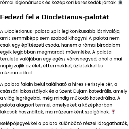
római légionáriusok és középkori kereskedők jártak.
Fedezd fel a Diocletianus-palotát
A Diocletianus-palota Split legikonikusabb látnivalója,
amit semmiképp sem szabad kihagyni. A palota nem
csak egy építészeti csoda, hanem a római birodalom
egyik legjobban megmaradt műemléke. A palota
területe valójában egy egész városnegyed, ahol a mai
napig zajlik az élet, éttermekkel, üzletekkel és
múzeumokkal.
A palota falain belül található a híres Peristyle tér, a
császári lakosztályok és a Szent Dujam katedrális, amely
a világ legrégebbi, még mindig működő katedrálisa. A
palota alagsori termei, amelyeket a középkorban
lakosok használtak, ma múzeumként szolgálnak.
Belépőjegyekkel a palota különböző részei látogathatók,