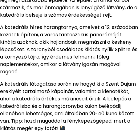
legmeghatározóbb épülete. Az épület a római korból
származik, és már önmagában is lenyűgöző látvány, de a
katedrális belseje is számos érdekességet rejt.
A katedrális híres harangtornya, amelyet a 12. században
kezdtek építeni, a város fantasztikus panorámáját
kínálja azoknak, akik hajlandóak megmászni a keskeny
lépcsőket. A toronyból csodálatos kilátás nyílik Splitre és
a környező tájra, így érdemes felmenni, főleg
naplementekor, amikor a látvány igazán magával
ragadó.
A katedrális látogatása során ne hagyd ki a Szent Dujam
ereklyéit tartalmazó kápolnát, valamint a klenotékát,
ahol a katedrális értékes műkincseit őrzik. A belépés a
katedrálisba és a harangtoronyba külön belépődíj
ellenében lehetséges, ami általában 20-40 kuna között
van. Tipp: hozd magaddal a fényképezőgéped, mert a
kilátás megér egy fotót!