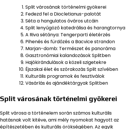
Split városának történelmi gyökerei
Fedezd fel a Diocletianus-palotát
Séta a hangulatos óváros utcáin
Split lenyűgöző katedrálisa és harangtornya
A Riva sétánya: Tengerparti életérzés
Pihenés és fürdőzés a Bacvice strandon
Marjan-domb: Természet és panoráma
Gasztronómiai kalandozások Splitben
Hajókirándulások a közeli szigetekre
Éjszakai élet és szórakozás Split szívében
Kulturális programok és fesztiválok
Vásárlás és ajándéktárgyak Splitben
Split városának történelmi gyökerei
Split városa a történelem során számos kulturális
hatásnak volt kitéve, ami mély nyomokat hagyott az
építészetében és kulturális örökségében. Az egyik