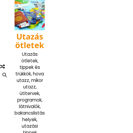
Skip
to
content
Utazás
ötletek
Utazás
ötletek,
tippek és
trükkök, hova
utazz, mikor
utazz,
útitervek,
programok,
látnivalók,
bakancslistás
helyek,
utazási
tippek