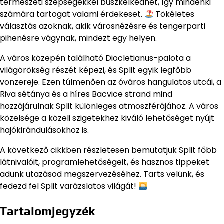
természeti szépségekkel büszkélkedhet, így mindenki
számára tartogat valami érdekeset.
Tökéletes
választás azoknak, akik városnézésre és tengerparti
pihenésre vágynak, mindezt egy helyen.
A város közepén található Diocletianus-palota a
világörökség részét képezi, és Split egyik legfőbb
vonzereje. Ezen túlmenően az óváros hangulatos utcái, a
Riva sétánya és a híres Bacvice strand mind
hozzájárulnak Split különleges atmoszférájához. A város
közelsége a közeli szigetekhez kiváló lehetőséget nyújt
hajókirándulásokhoz is.
A következő cikkben részletesen bemutatjuk Split főbb
látnivalóit, programlehetőségeit, és hasznos tippeket
adunk utazásod megszervezéséhez. Tarts velünk, és
fedezd fel Split varázslatos világát!
Tartalomjegyzék