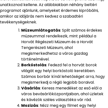
unatkoznod kellene. Az alábbiakban néhány beltéri
programot ajánlunk, amelyeket érdemes kipróbálni,
amikor az időjárás nem kedvez a szabadtéri
tevékenységeknek.
Múzeumlátogatás
: Split számos érdekes
múzeummal rendelkezik, mint például a
Horvát Régészeti Múzeum és a Horvát
Tengerészeti Múzeum, ahol
megismerkedhetsz a város gazdag
történelmével.
Borkóstolás
: Fedezd fel a horvát borok
világát egy helyi borkóstoló keretében.
Számos borbár kínál lehetőséget arra, hogy
megismerkedj a régió legjobb boraival.
Vásárlás
: Keress menedéket az eső elől a
város bevásárlóközpontjaiban, ahol üzletek
és kávézók széles választéka vár rád.
Mozizás
: Nézz meg egy filmet egy helyi