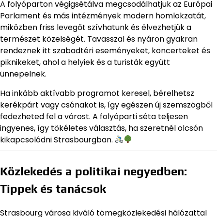
A folyóparton végigsétálva megcsodálhatjuk az Európai
Parlament és más intézmények modern homlokzatát,
miközben friss levegőt szívhatunk és élvezhetjük a
természet közelségét. Tavasszal és nyáron gyakran
rendeznek itt szabadtéri eseményeket, koncerteket és
piknikeket, ahol a helyiek és a turisták együtt
ünnepelnek.
Ha inkább aktívabb programot keresel, bérelhetsz
kerékpárt vagy csónakot is, így egészen új szemszögből
fedezheted fel a várost. A folyóparti séta teljesen
ingyenes, így tökéletes választás, ha szeretnél olcsón
kikapcsolódni Strasbourgban.
Közlekedés a politikai negyedben:
Tippek és tanácsok
Strasbourg városa kiváló tömegközlekedési hálózattal