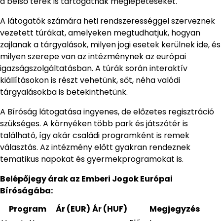
a belső terek is tartogatnak meglepetéseket.
A látogatók számára heti rendszerességgel szerveznek
vezetett túrákat, amelyeken megtudhatjuk, hogyan
zajlanak a tárgyalások, milyen jogi esetek kerülnek ide, és
milyen szerepe van az intézménynek az európai
igazságszolgáltatásban. A túrák során interaktív
kiállításokon is részt vehetünk, sőt, néha valódi
tárgyalásokba is betekinthetünk.
A Bíróság látogatása ingyenes, de előzetes regisztráció
szükséges. A környéken több park és játszótér is
található, így akár családi programként is remek
választás. Az intézmény előtt gyakran rendeznek
tematikus napokat és gyermekprogramokat is.
Belépőjegy árak az Emberi Jogok Európai
Bíróságába:
Program
Ár (EUR)
Ár (HUF)
Megjegyzés