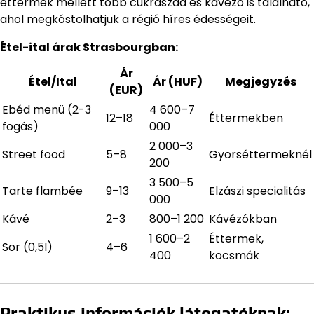
éttermek mellett több cukrászda és kávézó is található,
ahol megkóstolhatjuk a régió híres édességeit.
Étel-ital árak Strasbourgban:
Ár
Étel/Ital
Ár (HUF)
Megjegyzés
(EUR)
Ebéd menü (2-3
4 600–7
12–18
Éttermekben
fogás)
000
2 000–3
Street food
5–8
Gyorséttermeknél
200
3 500–5
Tarte flambée
9–13
Elzászi specialitás
000
Kávé
2–3
800–1 200
Kávézókban
1 600–2
Éttermek,
Sör (0,5l)
4–6
400
kocsmák
Praktikus információk látogatóknak: