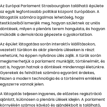
Az Európai Parlament Strasbourgban található épülete
az egyik legfontosabb politikai központ Európában. A
látogatók számára izgalmas lehetőség, hogy
testközelből ismerjék meg, hogyan születnek az uniós
döntések, milyen a plenáris terem hangulata, és hogyan
működik a demokrácia gépezete a gyakorlatban.
Az épület látogatása során interaktív kiállításokon,
vezetett túrákon és akár plenáris üléseken is részt
vehetünk, ha éppen nyilvános ülés zajlik. A túrák során
megismerhetjük a parlament munkáját, történelmét, és
azt is, hogyan hatnak a döntések mindennapi életünkre.
Gyerekek és felnőttek számára egyaránt érdekes,
hiszen a modern technológia és a történelmi emlékek
egyszerre vannak jelen.
A látogatás teljesen ingyenes, de előzetes regisztráció
ajánlott, különösen a plenáris ülések idején. A parlament
környékén számos kávézó és ajándékbolt is található,