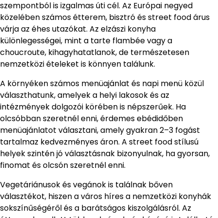
szempontból is izgalmas úti cél. Az Európai negyed
közelében számos étterem, bisztró és street food árus
várja az éhes utazókat. Az elzászi konyha
különlegességei, mint a tarte flambée vagy a
choucroute, kihagyhatatlanok, de természetesen
nemzetközi ételeket is könnyen találunk.
A környéken számos menüajánlat és napi menü közül
választhatunk, amelyek a helyi lakosok és az
intézmények dolgozói körében is népszerűek. Ha
olcsóbban szeretnél enni, érdemes ebédidőben
menüajánlatot választani, amely gyakran 2–3 fogást
tartalmaz kedvezményes áron. A street food stílusú
helyek szintén jó választásnak bizonyulnak, ha gyorsan,
finomat és olcsón szeretnél enni.
Vegetáriánusok és vegánok is találnak bőven
választékot, hiszen a város híres a nemzetközi konyhák
sokszínűségéről és a barátságos kiszolgálásról. Az