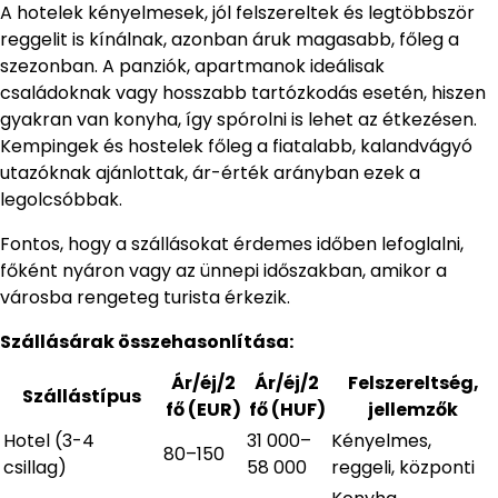
A hotelek kényelmesek, jól felszereltek és legtöbbször
reggelit is kínálnak, azonban áruk magasabb, főleg a
szezonban. A panziók, apartmanok ideálisak
családoknak vagy hosszabb tartózkodás esetén, hiszen
gyakran van konyha, így spórolni is lehet az étkezésen.
Kempingek és hostelek főleg a fiatalabb, kalandvágyó
utazóknak ajánlottak, ár-érték arányban ezek a
legolcsóbbak.
Fontos, hogy a szállásokat érdemes időben lefoglalni,
főként nyáron vagy az ünnepi időszakban, amikor a
városba rengeteg turista érkezik.
Szállásárak összehasonlítása:
Ár/éj/2
Ár/éj/2
Felszereltség,
Szállástípus
fő (EUR)
fő (HUF)
jellemzők
Hotel (3-4
31 000–
Kényelmes,
80–150
csillag)
58 000
reggeli, központi