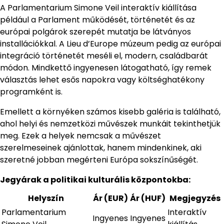
A Parlamentarium Simone Veil interaktív kiállítása
például a Parlament működését, történetét és az
európai polgárok szerepét mutatja be látványos
installációkkal. A Lieu d’Europe múzeum pedig az európai
integráció történetét meséli el, modern, családbarát
módon. Mindkettő ingyenesen látogatható, így remek
választás lehet esős napokra vagy költséghatékony
programként is.
Emellett a környéken számos kisebb galéria is található,
ahol helyi és nemzetközi művészek munkáit tekinthetjük
meg. Ezek a helyek nemcsak a művészet
szerelmeseinek ajánlottak, hanem mindenkinek, aki
szeretné jobban megérteni Európa sokszínűségét.
Jegyárak a politikai kulturális központokba:
Helyszín
Ár (EUR)
Ár (HUF)
Megjegyzés
Parlamentarium
Interaktív
Ingyenes
Ingyenes