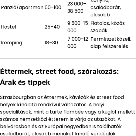
Konyha,
23 000–
Panzió/apartman
60–100
családbarát,
38 500
olcsóbb
9 500–15
Fiatalos, közös
Hostel
25–40
000
szobák
7 000–12
Természetközeli,
Kemping
18–30
000
alap felszerelés
Éttermek, street food, szórakozás:
Árak és tippek
Strasbourgban az éttermek, kávézók és street food
helyek kínálata rendkívül változatos. A helyi
specialitások, mint a tarte flambée vagy a kuglóf mellett
számos nemzetközi étterem is várja az utazókat. A
belvárosban és az Európai negyedben is találhatók
családbarát, olcsóbb menüket kínáló vendéglők.