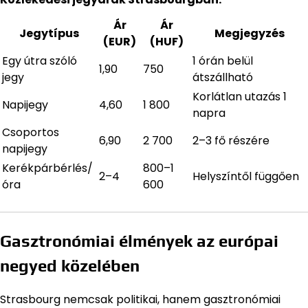
Ár
Ár
Jegytípus
Megjegyzés
(EUR)
(HUF)
Egy útra szóló
1 órán belül
1,90
750
jegy
átszállható
Korlátlan utazás 1
Napijegy
4,60
1 800
napra
Csoportos
6,90
2 700
2–3 fő részére
napijegy
Kerékpárbérlés/
800–1
2–4
Helyszíntől függően
óra
600
Gasztronómiai élmények az európai
negyed közelében
Strasbourg nemcsak politikai, hanem gasztronómiai