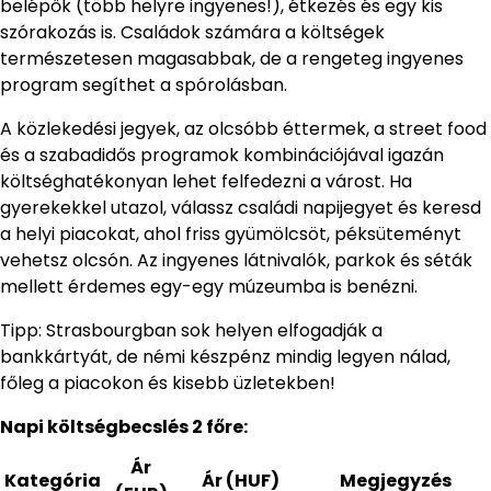
belépők (több helyre ingyenes!), étkezés és egy kis
szórakozás is. Családok számára a költségek
természetesen magasabbak, de a rengeteg ingyenes
program segíthet a spórolásban.
A közlekedési jegyek, az olcsóbb éttermek, a street food
és a szabadidős programok kombinációjával igazán
költséghatékonyan lehet felfedezni a várost. Ha
gyerekekkel utazol, válassz családi napijegyet és keresd
a helyi piacokat, ahol friss gyümölcsöt, péksüteményt
vehetsz olcsón. Az ingyenes látnivalók, parkok és séták
mellett érdemes egy-egy múzeumba is benézni.
Tipp: Strasbourgban sok helyen elfogadják a
bankkártyát, de némi készpénz mindig legyen nálad,
főleg a piacokon és kisebb üzletekben!
Napi költségbecslés 2 főre:
Ár
Kategória
Ár (HUF)
Megjegyzés