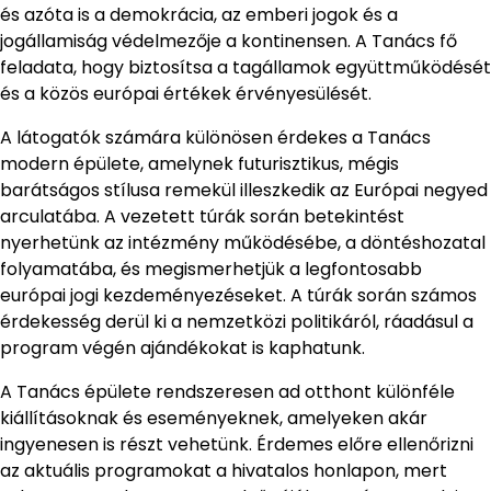
és azóta is a demokrácia, az emberi jogok és a
jogállamiság védelmezője a kontinensen. A Tanács fő
feladata, hogy biztosítsa a tagállamok együttműködését
és a közös európai értékek érvényesülését.
A látogatók számára különösen érdekes a Tanács
modern épülete, amelynek futurisztikus, mégis
barátságos stílusa remekül illeszkedik az Európai negyed
arculatába. A vezetett túrák során betekintést
nyerhetünk az intézmény működésébe, a döntéshozatal
folyamatába, és megismerhetjük a legfontosabb
európai jogi kezdeményezéseket. A túrák során számos
érdekesség derül ki a nemzetközi politikáról, ráadásul a
program végén ajándékokat is kaphatunk.
A Tanács épülete rendszeresen ad otthont különféle
kiállításoknak és eseményeknek, amelyeken akár
ingyenesen is részt vehetünk. Érdemes előre ellenőrizni
az aktuális programokat a hivatalos honlapon, mert