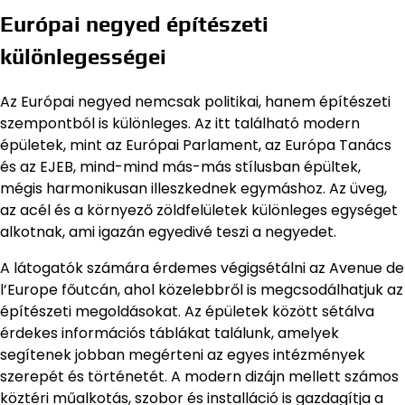
Európai negyed építészeti
különlegességei
Az Európai negyed nemcsak politikai, hanem építészeti
szempontból is különleges. Az itt található modern
épületek, mint az Európai Parlament, az Európa Tanács
és az EJEB, mind-mind más-más stílusban épültek,
mégis harmonikusan illeszkednek egymáshoz. Az üveg,
az acél és a környező zöldfelületek különleges egységet
alkotnak, ami igazán egyedivé teszi a negyedet.
A látogatók számára érdemes végigsétálni az Avenue de
l’Europe főutcán, ahol közelebbről is megcsodálhatjuk az
építészeti megoldásokat. Az épületek között sétálva
érdekes információs táblákat találunk, amelyek
segítenek jobban megérteni az egyes intézmények
szerepét és történetét. A modern dizájn mellett számos
köztéri műalkotás, szobor és installáció is gazdagítja a