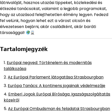
látnivalóját, hasznos utazási tippeket, közlekedési és
étkezési tanácsokat, valamint a legjobb programokat,
hogy az utazásod felejthetetlen élmény legyen. Fedezd
fel velünk, hogyan lehet ezt a várost olcsón és
élvezetesen bejárni, akár családként, akár baráti
társasággal!
Tartalomjegyzék
Európai negyed: Történelem és modernitás
találkozása
Az Európai Parlament látogatása Strasbourgban
Európa Tanács: A kontinens jogainak védelmezője
Emberi Jogok Európai Bírósága: Igazságszolgáltatás
közelről
Az Európai Ombudsman és feladatai Strasbourgban