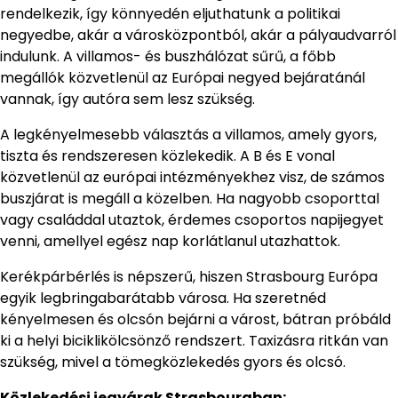
rendelkezik, így könnyedén eljuthatunk a politikai
negyedbe, akár a városközpontból, akár a pályaudvarról
indulunk. A villamos- és buszhálózat sűrű, a főbb
megállók közvetlenül az Európai negyed bejáratánál
vannak, így autóra sem lesz szükség.
A legkényelmesebb választás a villamos, amely gyors,
tiszta és rendszeresen közlekedik. A B és E vonal
közvetlenül az európai intézményekhez visz, de számos
buszjárat is megáll a közelben. Ha nagyobb csoporttal
vagy családdal utaztok, érdemes csoportos napijegyet
venni, amellyel egész nap korlátlanul utazhattok.
Kerékpárbérlés is népszerű, hiszen Strasbourg Európa
egyik legbringabarátabb városa. Ha szeretnéd
kényelmesen és olcsón bejárni a várost, bátran próbáld
ki a helyi biciklikölcsönző rendszert. Taxizásra ritkán van
szükség, mivel a tömegközlekedés gyors és olcsó.
Közlekedési jegyárak Strasbourgban: