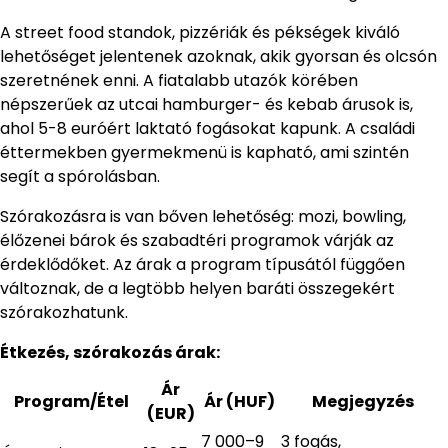
A street food standok, pizzériák és pékségek kiváló
lehetőséget jelentenek azoknak, akik gyorsan és olcsón
szeretnének enni. A fiatalabb utazók körében
népszerűek az utcai hamburger- és kebab árusok is,
ahol 5-8 euróért laktató fogásokat kapunk. A családi
éttermekben gyermekmenü is kapható, ami szintén
segít a spórolásban.
Szórakozásra is van bőven lehetőség: mozi, bowling,
élőzenei bárok és szabadtéri programok várják az
érdeklődőket. Az árak a program típusától függően
változnak, de a legtöbb helyen baráti összegekért
szórakozhatunk.
Étkezés, szórakozás árak:
Ár
Program/Étel
Ár (HUF)
Megjegyzés
(EUR)
7 000–9
3 fogás,