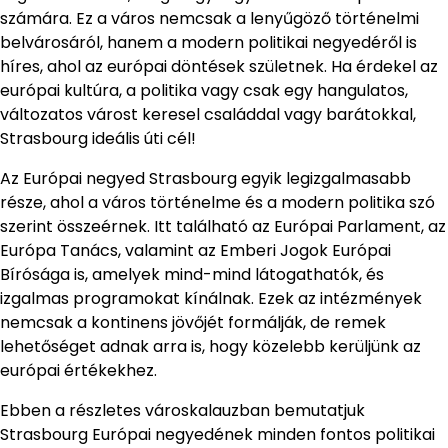
számára. Ez a város nemcsak a lenyűgöző történelmi
belvárosáról, hanem a modern politikai negyedéről is
híres, ahol az európai döntések születnek. Ha érdekel az
európai kultúra, a politika vagy csak egy hangulatos,
változatos várost keresel családdal vagy barátokkal,
Strasbourg ideális úti cél!
Az Európai negyed Strasbourg egyik legizgalmasabb
része, ahol a város történelme és a modern politika szó
szerint összeérnek. Itt található az Európai Parlament, az
Európa Tanács, valamint az Emberi Jogok Európai
Bírósága is, amelyek mind-mind látogathatók, és
izgalmas programokat kínálnak. Ezek az intézmények
nemcsak a kontinens jövőjét formálják, de remek
lehetőséget adnak arra is, hogy közelebb kerüljünk az
európai értékekhez.
Ebben a részletes városkalauzban bemutatjuk
Strasbourg Európai negyedének minden fontos politikai