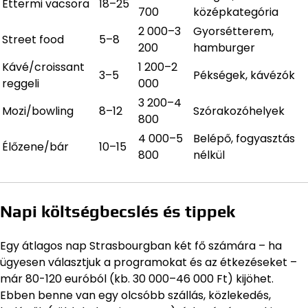
Éttermi vacsora
18–25
700
középkategória
2 000–3
Gyorsétterem,
Street food
5–8
200
hamburger
Kávé/croissant
1 200–2
3–5
Pékségek, kávézók
reggeli
000
3 200–4
Mozi/bowling
8–12
Szórakozóhelyek
800
4 000–5
Belépő, fogyasztás
Élőzene/bár
10–15
800
nélkül
Napi költségbecslés és tippek
Egy átlagos nap Strasbourgban két fő számára – ha
ügyesen választjuk a programokat és az étkezéseket –
már 80-120 euróból (kb. 30 000–46 000 Ft) kijöhet.
Ebben benne van egy olcsóbb szállás, közlekedés,