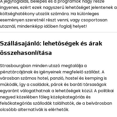
A jegyfoglalás, belépés és a programok nagy része
ingyenes, ezért ezek nagyszerű lehetőséget jelentenek a
költséghatékony utazók számára. Ha különleges
eseményen szeretnél részt venni, vagy csoportosan
utaznál, mindenképp időben foglalj helyet!
Szállásajánló: lehetőségek és árak
összehasonlítása
Strasbourgban minden utazó megtalálja a
pénztárcájának és igényeinek megfelelő szállást. A
városban számos hotel, panzió, hostel és kemping is
működik, így a családok, párok és baráti társaságok
egyaránt válogathatnak a lehetőségek közül. A politikai
negyed közelében főleg középkategóriás és
felsőkategóriás szállodák találhatók, de a belvárosban
olcsóbb alternatívák is elérhetők.