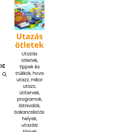
Skip
to
content
Utazás
ötletek
Utazás
ötletek,
tippek és
trükkök, hova
utazz, mikor
utazz,
útitervek,
programok,
látnivalók,
bakancslistás
helyek,
utazási
tippek