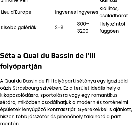
Simone Veil
kiállítás
Kiállítás,
Lieu d’Europe
Ingyenes
Ingyenes
családbarát
800–
Helyszíntől
Kisebb galériák
2–8
3200
függően
Séta a Quai du Bassin de l’Ill
folyópartján
A Quai du Bassin de l’Ill folyóparti sétánya egy igazi zöld
oázis Strasbourg szívében. Ez a terület ideális hely a
kikapcsolódásra, sportolásra vagy egy romantikus
sétára, miközben csodálhatjuk a modern és történelmi
épületek lenyűgöző kontrasztját. Gyerekekkel is ajánlott,
hiszen több játszótér és pihenőhely található a part
mentén.