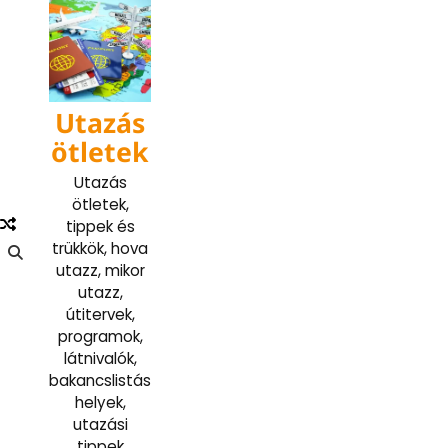
Skip
to
content
Utazás
ötletek
Utazás
ötletek,
tippek és
trükkök, hova
utazz, mikor
utazz,
útitervek,
programok,
látnivalók,
bakancslistás
helyek,
utazási
tippek