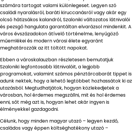
számára tartogat valami különlegeset. Legyen szó
családi nyaralásról, baráti kiruccanásról vagy akár egy
olcsó hátizsákos kalandról, Szaloniki változatos látnivalói
és pezsgő hangulata garantáltan elvarázsol mindenkit. A
város évszázadokon átívelő történelme, lenyűgöző
műemlékei és modern városi élete egyaránt
meghatározzák az itt töltött napokat.
Ebben a városkalauzban részletesen bemutatjuk
Szaloniki legfontosabb látnivalóit, a legjobb
programokat, valamint számos pénztárcabarát tippet is
adunk nektek, hogy a lehető legtöbbet hozhassátok ki az
utazásból. Megtudhatjátok, hogyan közlekedjetek a
városban, hol érdemes megszállni, mit és hol érdemes
enni, sőt még azt is, hogyan lehet akár ingyen is
élményekkel gazdagodni.
Célunk, hogy minden magyar utazó – legyen kezdő,
családos vagy éppen költséghatékony utazó –