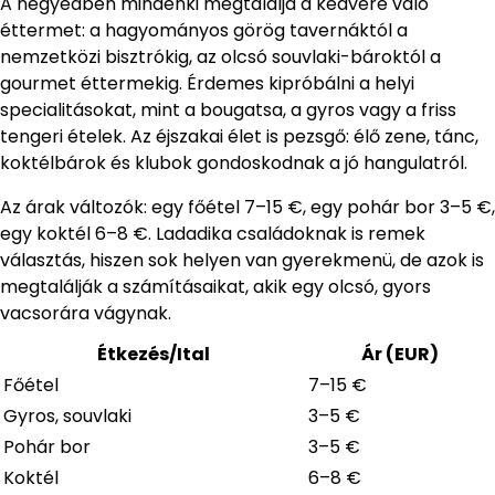
A negyedben mindenki megtalálja a kedvére való
éttermet: a hagyományos görög tavernáktól a
nemzetközi bisztrókig, az olcsó souvlaki-bároktól a
gourmet éttermekig. Érdemes kipróbálni a helyi
specialitásokat, mint a bougatsa, a gyros vagy a friss
tengeri ételek. Az éjszakai élet is pezsgő: élő zene, tánc,
koktélbárok és klubok gondoskodnak a jó hangulatról.
Az árak változók: egy főétel 7–15 €, egy pohár bor 3–5 €,
egy koktél 6–8 €. Ladadika családoknak is remek
választás, hiszen sok helyen van gyerekmenü, de azok is
megtalálják a számításaikat, akik egy olcsó, gyors
vacsorára vágynak.
Étkezés/Ital
Ár (EUR)
Főétel
7–15 €
Gyros, souvlaki
3–5 €
Pohár bor
3–5 €
Koktél
6–8 €