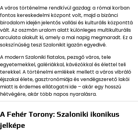
A város történelme rendkívül gazdag: a római korban
fontos kereskedelmi központ volt, majd a bizánci
birodalom idején jelentős vallási és kulturális központtá
vált. Az oszmán uralom alatt különleges multikulturális
arculata alakult ki, amely a mai napig megmaradt. Ez a
sokszínűség teszi Szalonikit igazán egyedivé.
A modern Szaloniki fiatalos, pezsgő város, tele
egyetemekkel, galériákkal, kávézókkal és élettel teli
terekkel. A történelmi emlékek mellett a város vibráló
éjszakai élete, gasztronómiája és vendégszerető lakói
miatt is érdemes ellátogatni ide – akár egy hosszú
hétvégére, akár több napos nyaralásra.
A Fehér Torony: Szaloniki ikonikus
jelképe