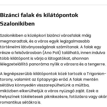
Bizánci falak és kilátópontok
Szalonikiben
Szalonikiben a középkori bizánci városfalak máig
megmaradtak, és a város egyik legizgalmasabb
történelmi látványosságának számítanak. A falak egy
része a felsővárosban (Ano Poli) található, innen indulva
több kilátópont is várja a látogatókat, ahonnan
lélegzetelállító panoráma nyílik a városra és a tengerre.
A legnépszerűbb kilátópontok közé tartozik a Trigonion-
torony, valamint az Eptapyrgio erőd. A falak mentén
sétálva könnyedén visszarepülhetünk a múltba,
miközben elkerülhetjük a város nyüzsgő zaját. Ezek a
helyszínek tökéletesek piknikezésre, fotózásra vagy akár
romantikus sétákra is.