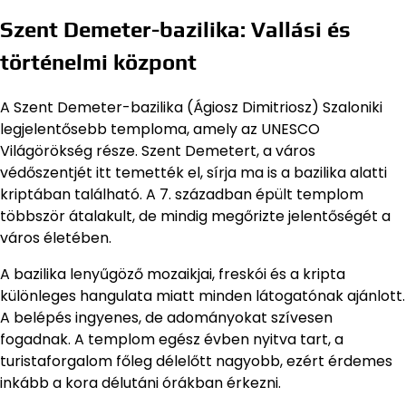
Szent Demeter-bazilika: Vallási és
történelmi központ
A Szent Demeter-bazilika (Ágiosz Dimitriosz) Szaloniki
legjelentősebb temploma, amely az UNESCO
Világörökség része. Szent Demetert, a város
védőszentjét itt temették el, sírja ma is a bazilika alatti
kriptában található. A 7. században épült templom
többször átalakult, de mindig megőrizte jelentőségét a
város életében.
A bazilika lenyűgöző mozaikjai, freskói és a kripta
különleges hangulata miatt minden látogatónak ajánlott.
A belépés ingyenes, de adományokat szívesen
fogadnak. A templom egész évben nyitva tart, a
turistaforgalom főleg délelőtt nagyobb, ezért érdemes
inkább a kora délutáni órákban érkezni.