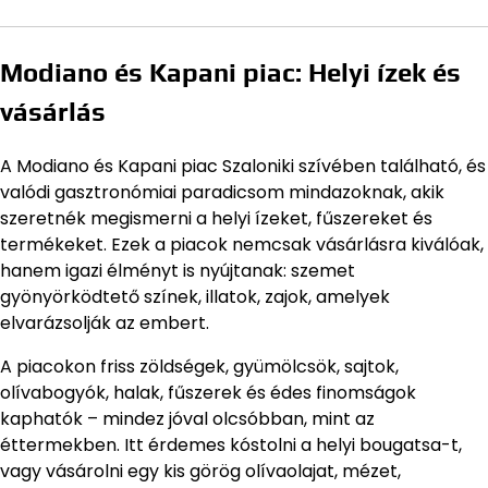
Modiano és Kapani piac: Helyi ízek és
vásárlás
A Modiano és Kapani piac Szaloniki szívében található, és
valódi gasztronómiai paradicsom mindazoknak, akik
szeretnék megismerni a helyi ízeket, fűszereket és
termékeket. Ezek a piacok nemcsak vásárlásra kiválóak,
hanem igazi élményt is nyújtanak: szemet
gyönyörködtető színek, illatok, zajok, amelyek
elvarázsolják az embert.
A piacokon friss zöldségek, gyümölcsök, sajtok,
olívabogyók, halak, fűszerek és édes finomságok
kaphatók – mindez jóval olcsóbban, mint az
éttermekben. Itt érdemes kóstolni a helyi bougatsa-t,
vagy vásárolni egy kis görög olívaolajat, mézet,