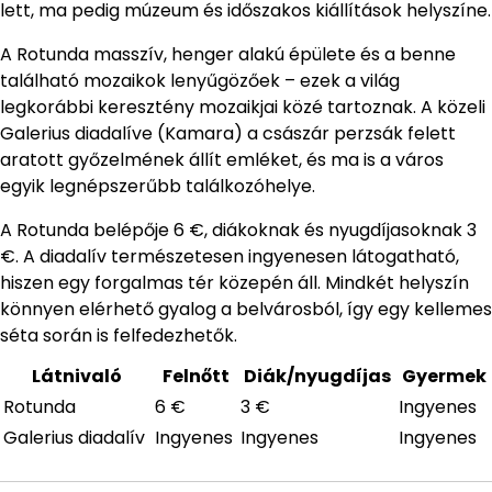
lett, ma pedig múzeum és időszakos kiállítások helyszíne.
A Rotunda masszív, henger alakú épülete és a benne
található mozaikok lenyűgözőek – ezek a világ
legkorábbi keresztény mozaikjai közé tartoznak. A közeli
Galerius diadalíve (Kamara) a császár perzsák felett
aratott győzelmének állít emléket, és ma is a város
egyik legnépszerűbb találkozóhelye.
A Rotunda belépője 6 €, diákoknak és nyugdíjasoknak 3
€. A diadalív természetesen ingyenesen látogatható,
hiszen egy forgalmas tér közepén áll. Mindkét helyszín
könnyen elérhető gyalog a belvárosból, így egy kellemes
séta során is felfedezhetők.
Látnivaló
Felnőtt
Diák/nyugdíjas
Gyermek
Rotunda
6 €
3 €
Ingyenes
Galerius diadalív
Ingyenes
Ingyenes
Ingyenes