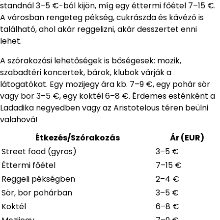
standnál 3–5 €-ból kijön, míg egy éttermi főétel 7–15 €.
A városban rengeteg pékség, cukrászda és kávézó is
található, ahol akár reggelizni, akár desszertet enni
lehet.
A szórakozási lehetőségek is bőségesek: mozik,
szabadtéri koncertek, bárok, klubok várják a
látogatókat. Egy mozijegy ára kb. 7–9 €, egy pohár sör
vagy bor 3–5 €, egy koktél 6–8 €. Érdemes esténként a
Ladadika negyedben vagy az Aristotelous téren beülni
valahová!
Étkezés/Szórakozás
Ár (EUR)
Street food (gyros)
3–5 €
Éttermi főétel
7–15 €
Reggeli pékségben
2–4 €
Sör, bor pohárban
3–5 €
Koktél
6–8 €