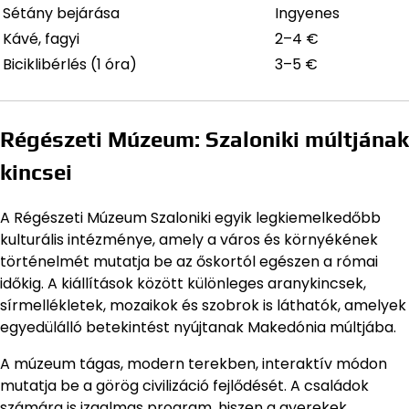
Sétány bejárása
Ingyenes
Kávé, fagyi
2–4 €
Biciklibérlés (1 óra)
3–5 €
Régészeti Múzeum: Szaloniki múltjának
kincsei
A Régészeti Múzeum Szaloniki egyik legkiemelkedőbb
kulturális intézménye, amely a város és környékének
történelmét mutatja be az őskortól egészen a római
időkig. A kiállítások között különleges aranykincsek,
sírmellékletek, mozaikok és szobrok is láthatók, amelyek
egyedülálló betekintést nyújtanak Makedónia múltjába.
A múzeum tágas, modern terekben, interaktív módon
mutatja be a görög civilizáció fejlődését. A családok
számára is izgalmas program, hiszen a gyerekek