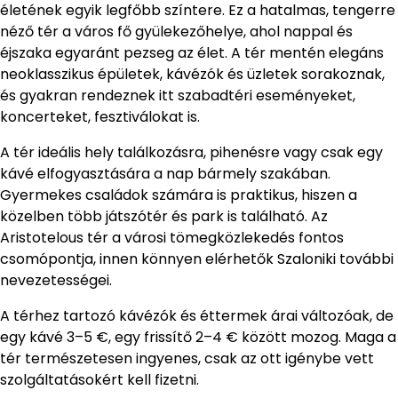
életének egyik legfőbb színtere. Ez a hatalmas, tengerre
néző tér a város fő gyülekezőhelye, ahol nappal és
éjszaka egyaránt pezseg az élet. A tér mentén elegáns
neoklasszikus épületek, kávézók és üzletek sorakoznak,
és gyakran rendeznek itt szabadtéri eseményeket,
koncerteket, fesztiválokat is.
A tér ideális hely találkozásra, pihenésre vagy csak egy
kávé elfogyasztására a nap bármely szakában.
Gyermekes családok számára is praktikus, hiszen a
közelben több játszótér és park is található. Az
Aristotelous tér a városi tömegközlekedés fontos
csomópontja, innen könnyen elérhetők Szaloniki további
nevezetességei.
A térhez tartozó kávézók és éttermek árai változóak, de
egy kávé 3–5 €, egy frissítő 2–4 € között mozog. Maga a
tér természetesen ingyenes, csak az ott igénybe vett
szolgáltatásokért kell fizetni.