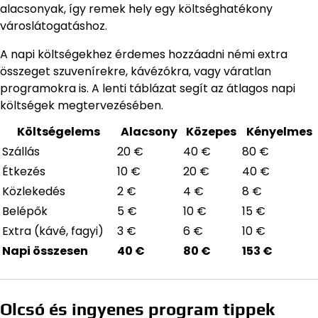
alacsonyak, így remek hely egy költséghatékony
városlátogatáshoz.
A napi költségekhez érdemes hozzáadni némi extra
összeget szuvenírekre, kávézókra, vagy váratlan
programokra is. A lenti táblázat segít az átlagos napi
költségek megtervezésében.
Költségelems
Alacsony
Közepes
Kényelmes
Szállás
20 €
40 €
80 €
Étkezés
10 €
20 €
40 €
Közlekedés
2 €
4 €
8 €
Belépők
5 €
10 €
15 €
Extra (kávé, fagyi)
3 €
6 €
10 €
Napi összesen
40 €
80 €
153 €
Olcsó és ingyenes program tippek