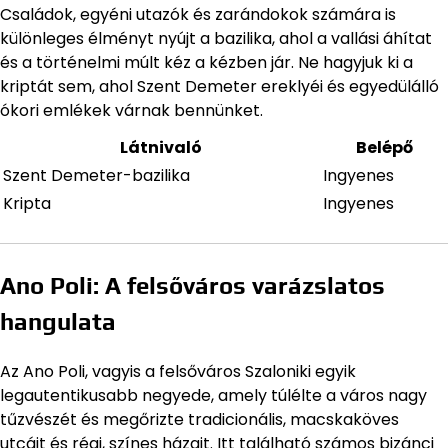
Családok, egyéni utazók és zarándokok számára is
különleges élményt nyújt a bazilika, ahol a vallási áhítat
és a történelmi múlt kéz a kézben jár. Ne hagyjuk ki a
kriptát sem, ahol Szent Demeter ereklyéi és egyedülálló
ókori emlékek várnak bennünket.
Látnivaló
Belépő
Szent Demeter-bazilika
Ingyenes
Kripta
Ingyenes
Ano Poli: A felsőváros varázslatos
hangulata
Az Ano Poli, vagyis a felsőváros Szaloniki egyik
legautentikusabb negyede, amely túlélte a város nagy
tűzvészét és megőrizte tradicionális, macskaköves
utcáit és régi, színes házait. Itt található számos bizánci