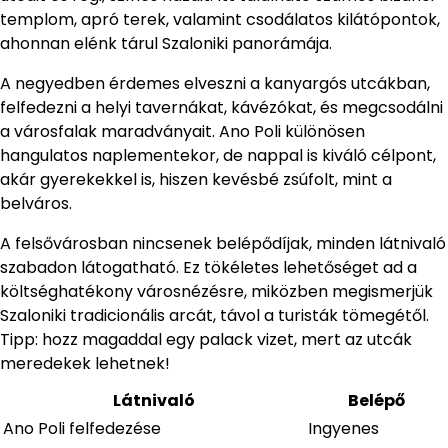
templom, apró terek, valamint csodálatos kilátópontok,
ahonnan elénk tárul Szaloniki panorámája.
A negyedben érdemes elveszni a kanyargós utcákban,
felfedezni a helyi tavernákat, kávézókat, és megcsodálni
a városfalak maradványait. Ano Poli különösen
hangulatos naplementekor, de nappal is kiváló célpont,
akár gyerekekkel is, hiszen kevésbé zsúfolt, mint a
belváros.
A felsővárosban nincsenek belépődíjak, minden látnivaló
szabadon látogatható. Ez tökéletes lehetőséget ad a
költséghatékony városnézésre, miközben megismerjük
Szaloniki tradicionális arcát, távol a turisták tömegétől.
Tipp: hozz magaddal egy palack vizet, mert az utcák
meredekek lehetnek!
Látnivaló
Belépő
Ano Poli felfedezése
Ingyenes