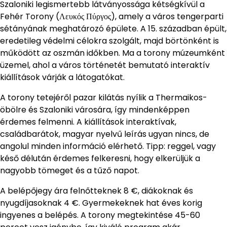
Szaloniki legismertebb látványossága kétségkívül a
Fehér Torony (Λευκός Πύργος), amely a város tengerparti
sétányának meghatározó épülete. A 15. században épült,
eredetileg védelmi célokra szolgált, majd börtönként is
működött az oszmán időkben. Ma a torony múzeumként
üzemel, ahol a város történetét bemutató interaktív
kiállítások várják a látogatókat.
A torony tetejéről pazar kilátás nyílik a Thermaikos-
öbölre és Szaloniki városára, így mindenképpen
érdemes felmenni. A kiállítások interaktívak,
családbarátok, magyar nyelvű leírás ugyan nincs, de
angolul minden információ elérhető. Tipp: reggel, vagy
késő délután érdemes felkeresni, hogy elkerüljük a
nagyobb tömeget és a tűző napot.
A belépőjegy ára felnőtteknek 8 €, diákoknak és
nyugdíjasoknak 4 €. Gyermekeknek hat éves korig
ingyenes a belépés. A torony megtekintése 45-60