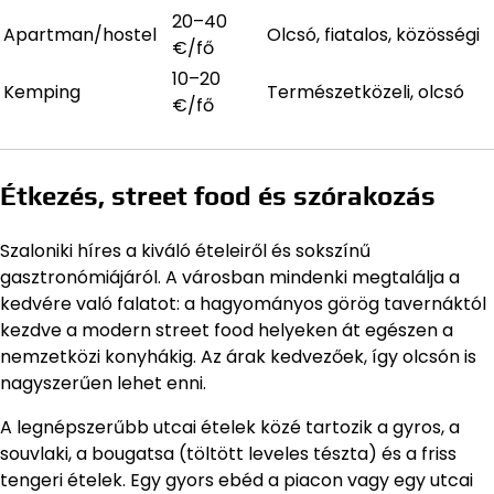
20–40
Apartman/hostel
Olcsó, fiatalos, közösségi
€/fő
10–20
Kemping
Természetközeli, olcsó
€/fő
Étkezés, street food és szórakozás
Szaloniki híres a kiváló ételeiről és sokszínű
gasztronómiájáról. A városban mindenki megtalálja a
kedvére való falatot: a hagyományos görög tavernáktól
kezdve a modern street food helyeken át egészen a
nemzetközi konyhákig. Az árak kedvezőek, így olcsón is
nagyszerűen lehet enni.
A legnépszerűbb utcai ételek közé tartozik a gyros, a
souvlaki, a bougatsa (töltött leveles tészta) és a friss
tengeri ételek. Egy gyors ebéd a piacon vagy egy utcai