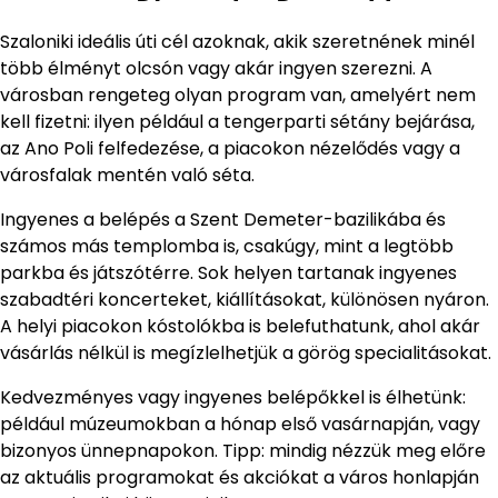
Szaloniki ideális úti cél azoknak, akik szeretnének minél
több élményt olcsón vagy akár ingyen szerezni. A
városban rengeteg olyan program van, amelyért nem
kell fizetni: ilyen például a tengerparti sétány bejárása,
az Ano Poli felfedezése, a piacokon nézelődés vagy a
városfalak mentén való séta.
Ingyenes a belépés a Szent Demeter-bazilikába és
számos más templomba is, csakúgy, mint a legtöbb
parkba és játszótérre. Sok helyen tartanak ingyenes
szabadtéri koncerteket, kiállításokat, különösen nyáron.
A helyi piacokon kóstolókba is belefuthatunk, ahol akár
vásárlás nélkül is megízlelhetjük a görög specialitásokat.
Kedvezményes vagy ingyenes belépőkkel is élhetünk:
például múzeumokban a hónap első vasárnapján, vagy
bizonyos ünnepnapokon. Tipp: mindig nézzük meg előre
az aktuális programokat és akciókat a város honlapján