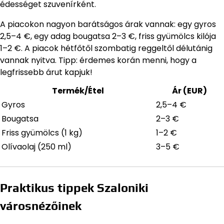
édességet szuvenírként.
A piacokon nagyon barátságos árak vannak: egy gyros
2,5–4 €, egy adag bougatsa 2–3 €, friss gyümölcs kilója
1–2 €. A piacok hétfőtől szombatig reggeltől délutánig
vannak nyitva. Tipp: érdemes korán menni, hogy a
legfrissebb árut kapjuk!
Termék/Étel
Ár (EUR)
Gyros
2,5–4 €
Bougatsa
2–3 €
Friss gyümölcs (1 kg)
1–2 €
Olívaolaj (250 ml)
3–5 €
Praktikus tippek Szaloniki
városnézőinek