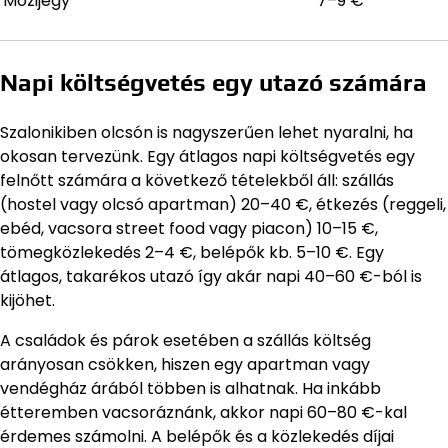
Mozijegy
7–9 €
Napi költségvetés egy utazó számára
Szalonikiben olcsón is nagyszerűen lehet nyaralni, ha
okosan tervezünk. Egy átlagos napi költségvetés egy
felnőtt számára a következő tételekből áll: szállás
(hostel vagy olcsó apartman) 20–40 €, étkezés (reggeli,
ebéd, vacsora street food vagy piacon) 10–15 €,
tömegközlekedés 2–4 €, belépők kb. 5–10 €. Egy
átlagos, takarékos utazó így akár napi 40–60 €-ból is
kijöhet.
A családok és párok esetében a szállás költség
arányosan csökken, hiszen egy apartman vagy
vendégház árából többen is alhatnak. Ha inkább
étteremben vacsoráznánk, akkor napi 60–80 €-kal
érdemes számolni. A belépők és a közlekedés díjai