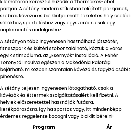
kilométeren keresztül húzódik a Thermaikos-öböl
partján. A sétány modern stílusban felújított parkjainak,
szobrai, kávézói és bicikliútjai miatt tökéletes hely családi
sétákhoz, sportoláshoz vagy egyszerűen csak egy
naplementés andalgáshoz.
A sétányon több ingyenesen használható játszótér,
fitneszpark és kültéri szobor található, köztük a város
egyik szimbóluma, az „Esernyők” installáció. A Fehér
Toronytól indulva egészen a Makedónia Palotáig
bejárható, miközben számtalan kávézó és fagyizó csábít
pihenésre.
A sétány teljesen ingyenesen látogatható, csak a
kávézók és éttermek szolgáltatásaiért kell fizetni. A
helyiek előszeretettel használják futásra,
kerékpározásra, így ha sportos vagy, itt mindenképp
érdemes reggelente kocogni vagy biciklit bérelni!
Program
Ár