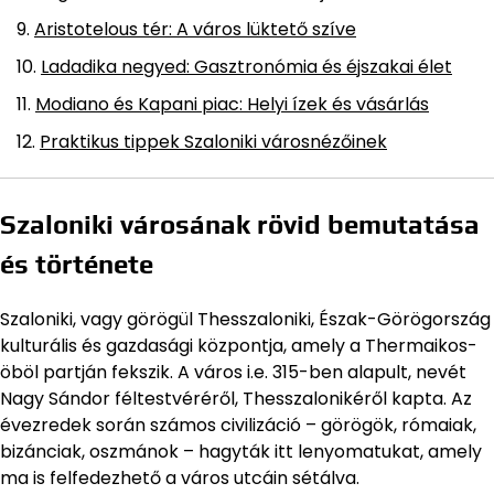
Aristotelous tér: A város lüktető szíve
Ladadika negyed: Gasztronómia és éjszakai élet
Modiano és Kapani piac: Helyi ízek és vásárlás
Praktikus tippek Szaloniki városnézőinek
Szaloniki városának rövid bemutatása
és története
Szaloniki, vagy görögül Thesszaloniki, Észak-Görögország
kulturális és gazdasági központja, amely a Thermaikos-
öböl partján fekszik. A város i.e. 315-ben alapult, nevét
Nagy Sándor féltestvéréről, Thesszalonikéről kapta. Az
évezredek során számos civilizáció – görögök, rómaiak,
bizánciak, oszmánok – hagyták itt lenyomatukat, amely
ma is felfedezhető a város utcáin sétálva.