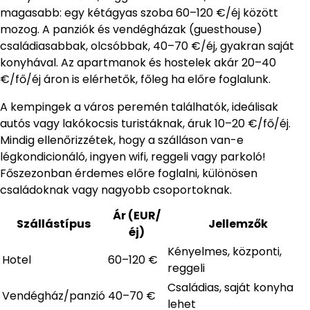
magasabb: egy kétágyas szoba 60–120 €/éj között
mozog. A panziók és vendégházak (guesthouse)
családiasabbak, olcsóbbak, 40–70 €/éj, gyakran saját
konyhával. Az apartmanok és hostelek akár 20–40
€/fő/éj áron is elérhetők, főleg ha előre foglalunk.
A kempingek a város peremén találhatók, ideálisak
autós vagy lakókocsis turistáknak, áruk 10–20 €/fő/éj.
Mindig ellenőrizzétek, hogy a szálláson van-e
légkondicionáló, ingyen wifi, reggeli vagy parkoló!
Főszezonban érdemes előre foglalni, különösen
családoknak vagy nagyobb csoportoknak.
Ár (EUR/
Szállástípus
Jellemzők
éj)
Kényelmes, központi,
Hotel
60–120 €
reggeli
Családias, saját konyha
Vendégház/panzió
40–70 €
lehet