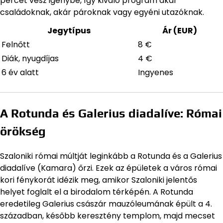
percet vesz igénybe, így kiváló program akár
családoknak, akár pároknak vagy egyéni utazóknak.
Jegytípus
Ár (EUR)
Felnőtt
8 €
Diák, nyugdíjas
4 €
6 év alatt
Ingyenes
A Rotunda és Galerius diadalíve: Római
örökség
Szaloniki római múltját leginkább a Rotunda és a Galerius
diadalíve (Kamara) őrzi. Ezek az épületek a város római
kori fénykorát idézik meg, amikor Szaloniki jelentős
helyet foglalt el a birodalom térképén. A Rotunda
eredetileg Galerius császár mauzóleumának épült a 4.
században, később keresztény templom, majd mecset