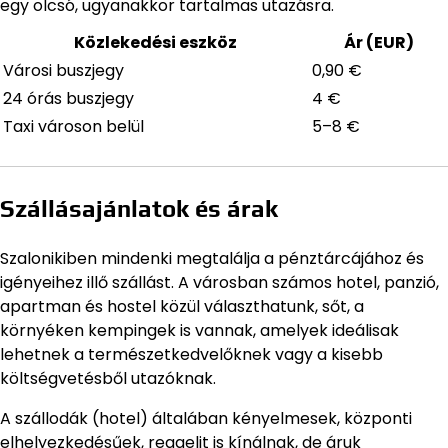
egy olcsó, ugyanakkor tartalmas utazásra.
Közlekedési eszköz
Ár (EUR)
Városi buszjegy
0,90 €
24 órás buszjegy
4 €
Taxi városon belül
5–8 €
Szállásajánlatok és árak
Szalonikiben mindenki megtalálja a pénztárcájához és
igényeihez illő szállást. A városban számos hotel, panzió,
apartman és hostel közül választhatunk, sőt, a
környéken kempingek is vannak, amelyek ideálisak
lehetnek a természetkedvelőknek vagy a kisebb
költségvetésből utazóknak.
A szállodák (hotel) általában kényelmesek, központi
elhelyezkedésűek, reggelit is kínálnak, de áruk