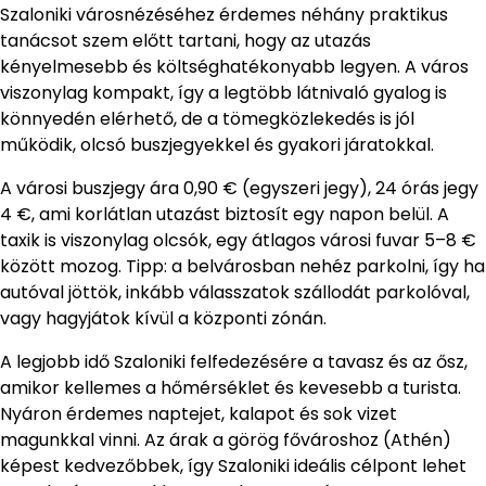
Szaloniki városnézéséhez érdemes néhány praktikus
tanácsot szem előtt tartani, hogy az utazás
kényelmesebb és költséghatékonyabb legyen. A város
viszonylag kompakt, így a legtöbb látnivaló gyalog is
könnyedén elérhető, de a tömegközlekedés is jól
működik, olcsó buszjegyekkel és gyakori járatokkal.
A városi buszjegy ára 0,90 € (egyszeri jegy), 24 órás jegy
4 €, ami korlátlan utazást biztosít egy napon belül. A
taxik is viszonylag olcsók, egy átlagos városi fuvar 5–8 €
között mozog. Tipp: a belvárosban nehéz parkolni, így ha
autóval jöttök, inkább válasszatok szállodát parkolóval,
vagy hagyjátok kívül a központi zónán.
A legjobb idő Szaloniki felfedezésére a tavasz és az ősz,
amikor kellemes a hőmérséklet és kevesebb a turista.
Nyáron érdemes naptejet, kalapot és sok vizet
magunkkal vinni. Az árak a görög fővároshoz (Athén)
képest kedvezőbbek, így Szaloniki ideális célpont lehet