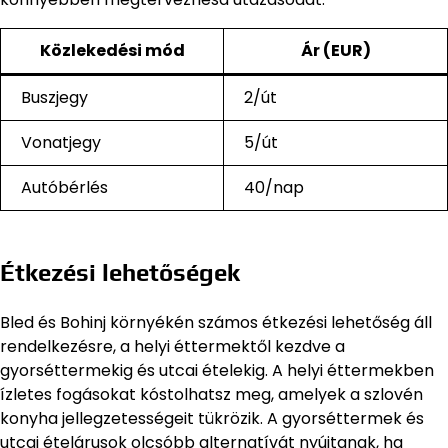
Közlekedési mód
Ár (EUR)
Buszjegy
2/út
Vonatjegy
5/út
Autóbérlés
40/nap
Étkezési lehetőségek
Bled és Bohinj környékén számos étkezési lehetőség áll
rendelkezésre, a helyi éttermektől kezdve a
gyorséttermekig és utcai ételekig. A helyi éttermekben
ízletes fogásokat kóstolhatsz meg, amelyek a szlovén
konyha jellegzetességeit tükrözik. A gyorséttermek és
utcai ételárusok olcsóbb alternatívát nyújtanak, ha