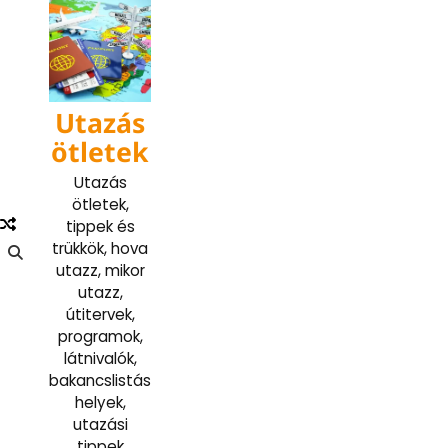
Skip
to
content
Utazás
ötletek
Utazás
ötletek,
tippek és
trükkök, hova
utazz, mikor
utazz,
útitervek,
programok,
látnivalók,
bakancslistás
helyek,
utazási
tippek