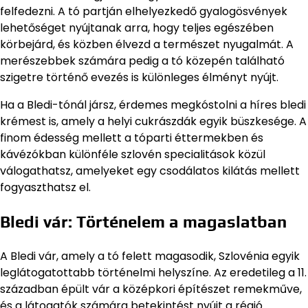
felfedezni. A tó partján elhelyezkedő gyalogösvények
lehetőséget nyújtanak arra, hogy teljes egészében
körbejárd, és közben élvezd a természet nyugalmát. A
merészebbek számára pedig a tó közepén található
szigetre történő evezés is különleges élményt nyújt.
Ha a Bledi-tónál jársz, érdemes megkóstolni a híres bledi
krémest is, amely a helyi cukrászdák egyik büszkesége. A
finom édesség mellett a tóparti éttermekben és
kávézókban különféle szlovén specialitások közül
válogathatsz, amelyeket egy csodálatos kilátás mellett
fogyaszthatsz el.
Bledi vár: Történelem a magaslatban
A Bledi vár, amely a tó felett magasodik, Szlovénia egyik
leglátogatottabb történelmi helyszíne. Az eredetileg a 11.
században épült vár a középkori építészet remekműve,
és a látogatók számára betekintést nyújt a régió