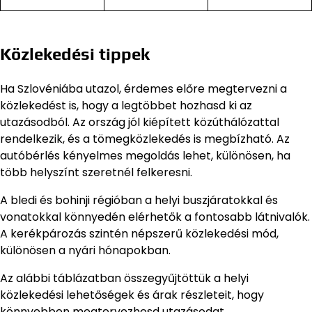
Közlekedési tippek
Ha Szlovéniába utazol, érdemes előre megtervezni a
közlekedést is, hogy a legtöbbet hozhasd ki az
utazásodból. Az ország jól kiépített közúthálózattal
rendelkezik, és a tömegközlekedés is megbízható. Az
autóbérlés kényelmes megoldás lehet, különösen, ha
több helyszínt szeretnél felkeresni.
A bledi és bohinji régióban a helyi buszjáratokkal és
vonatokkal könnyedén elérhetők a fontosabb látnivalók.
A kerékpározás szintén népszerű közlekedési mód,
különösen a nyári hónapokban.
Az alábbi táblázatban összegyűjtöttük a helyi
közlekedési lehetőségek és árak részleteit, hogy
könnyebben megtervezhesd utazásodat.