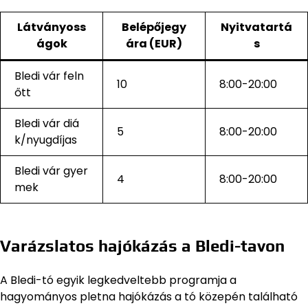
Látványoss
Belépőjegy
Nyitvatartá
ágok
ára (EUR)
s
Bledi vár feln
10
8:00-20:00
őtt
Bledi vár diá
5
8:00-20:00
k/nyugdíjas
Bledi vár gyer
4
8:00-20:00
mek
Varázslatos hajókázás a Bledi-tavon
A Bledi-tó egyik legkedveltebb programja a
hagyományos pletna hajókázás a tó közepén található