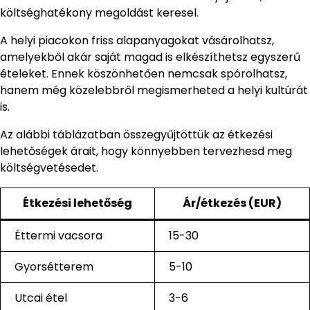
költséghatékony megoldást keresel.
A helyi piacokon friss alapanyagokat vásárolhatsz,
amelyekből akár saját magad is elkészíthetsz egyszerű
ételeket. Ennek köszönhetően nemcsak spórolhatsz,
hanem még közelebbről megismerheted a helyi kultúrát
is.
Az alábbi táblázatban összegyűjtöttük az étkezési
lehetőségek árait, hogy könnyebben tervezhesd meg
költségvetésedet.
Étkezési lehetőség
Ár/étkezés (EUR)
Éttermi vacsora
15-30
Gyorsétterem
5-10
Utcai étel
3-6