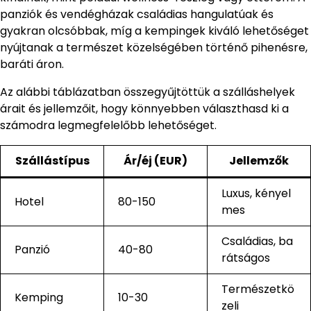
panziók és vendégházak családias hangulatúak és
gyakran olcsóbbak, míg a kempingek kiváló lehetőséget
nyújtanak a természet közelségében történő pihenésre,
baráti áron.
Az alábbi táblázatban összegyűjtöttük a szálláshelyek
árait és jellemzőit, hogy könnyebben választhasd ki a
számodra legmegfelelőbb lehetőséget.
Szállástípus
Ár/éj (EUR)
Jellemzők
Luxus, kényel
Hotel
80-150
mes
Családias, ba
Panzió
40-80
rátságos
Természetkö
Kemping
10-30
zeli