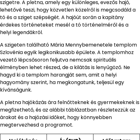
szigetre. A pletna, amely egy különleges, evezős hajó,
lehetővé teszi, hogy közvetlen közelről is megcsodáld a
tó és a sziget szépségét. A hajóút során a kapitány
érdekes történeteket mesél a tó történelméről és a
helyi legendákról.
A szigeten található Mária Mennybemenetele templom
Szlovénia egyik legikonikusabb épülete. A templomhoz
vezető lépcsősoron feljutva nemcsak spirituális
élményben lehet részed, de a kilátás is lenyűgöző. Ne
hagyd ki a templom harangját sem, amit a helyi
hagyomány szerint, ha megkongatunk, teljesül egy
kívánságunk.
A pletna hajókázás ára felnőtteknek és gyermekeknek is
megfizethető, és az alábbi táblázatban részletezzük az
árakat és a hajózási időket, hogy könnyebben
megtervezhesd a programot.