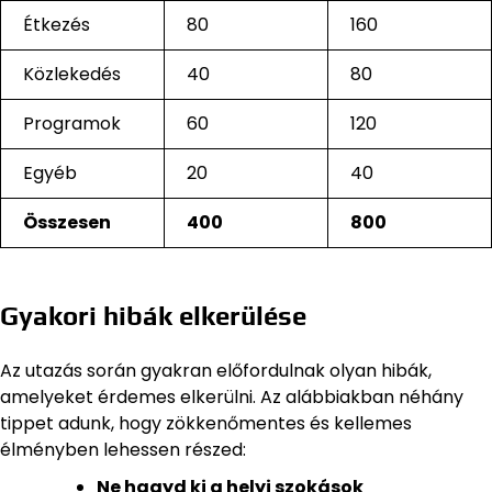
Étkezés
80
160
Közlekedés
40
80
Programok
60
120
Egyéb
20
40
Összesen
400
800
Gyakori hibák elkerülése
Az utazás során gyakran előfordulnak olyan hibák,
amelyeket érdemes elkerülni. Az alábbiakban néhány
tippet adunk, hogy zökkenőmentes és kellemes
élményben lehessen részed:
Ne hagyd ki a helyi szokások