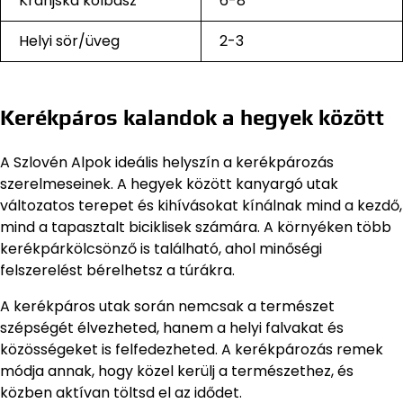
Kranjska kolbász
6-8
Helyi sör/üveg
2-3
Kerékpáros kalandok a hegyek között
A Szlovén Alpok ideális helyszín a kerékpározás
szerelmeseinek. A hegyek között kanyargó utak
változatos terepet és kihívásokat kínálnak mind a kezdő,
mind a tapasztalt biciklisek számára. A környéken több
kerékpárkölcsönző is található, ahol minőségi
felszerelést bérelhetsz a túrákra.
A kerékpáros utak során nemcsak a természet
szépségét élvezheted, hanem a helyi falvakat és
közösségeket is felfedezheted. A kerékpározás remek
módja annak, hogy közel kerülj a természethez, és
közben aktívan töltsd el az idődet.