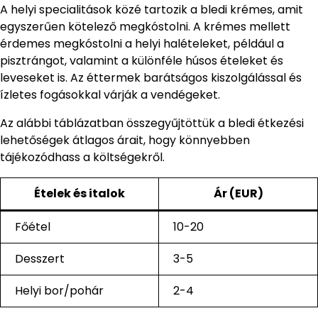
A helyi specialitások közé tartozik a bledi krémes, amit
egyszerűen kötelező megkóstolni. A krémes mellett
érdemes megkóstolni a helyi halételeket, például a
pisztrángot, valamint a különféle húsos ételeket és
leveseket is. Az éttermek barátságos kiszolgálással és
ízletes fogásokkal várják a vendégeket.
Az alábbi táblázatban összegyűjtöttük a bledi étkezési
lehetőségek átlagos árait, hogy könnyebben
tájékozódhass a költségekről.
Ételek és italok
Ár (EUR)
Főétel
10-20
Desszert
3-5
Helyi bor/pohár
2-4