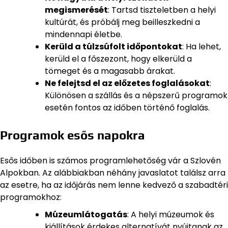
megismerését
: Tartsd tiszteletben a helyi
kultúrát, és próbálj meg beilleszkedni a
mindennapi életbe.
Kerüld a túlzsúfolt időpontokat
: Ha lehet,
kerüld el a főszezont, hogy elkerüld a
tömeget és a magasabb árakat.
Ne felejtsd el az előzetes foglalásokat
:
Különösen a szállás és a népszerű programok
esetén fontos az időben történő foglalás.
Programok esős napokra
Esős időben is számos programlehetőség vár a Szlovén
Alpokban. Az alábbiakban néhány javaslatot találsz arra
az esetre, ha az időjárás nem lenne kedvező a szabadtéri
programokhoz:
Múzeumlátogatás
: A helyi múzeumok és
kiállítások érdekes alternatívát nyújtanak az