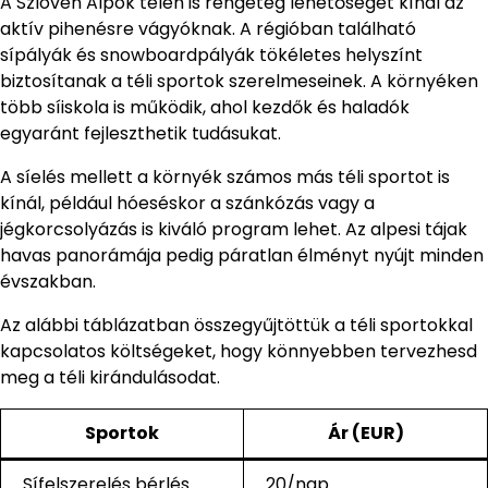
A Szlovén Alpok télen is rengeteg lehetőséget kínál az
aktív pihenésre vágyóknak. A régióban található
sípályák és snowboardpályák tökéletes helyszínt
biztosítanak a téli sportok szerelmeseinek. A környéken
több síiskola is működik, ahol kezdők és haladók
egyaránt fejleszthetik tudásukat.
A síelés mellett a környék számos más téli sportot is
kínál, például hóeséskor a szánkózás vagy a
jégkorcsolyázás is kiváló program lehet. Az alpesi tájak
havas panorámája pedig páratlan élményt nyújt minden
évszakban.
Az alábbi táblázatban összegyűjtöttük a téli sportokkal
kapcsolatos költségeket, hogy könnyebben tervezhesd
meg a téli kirándulásodat.
Sportok
Ár (EUR)
Sífelszerelés bérlés
20/nap