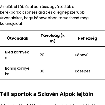
Az alábbi táblázatban összegyűjtöttük a
kerékpárkölcsönzés árait és a legnépszerűbb
útvonalakat, hogy könnyebben tervezhesd meg
kalandjaidat.
Távolság (k
Útvonalak
Nehézség
m)
Bled környék
20
Könnyű
e
Bohinj környé
30
Közepes
ke
Téli sportok a Szlovén Alpok lejtőin