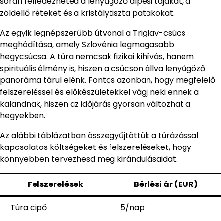
során felfedezheted a lenyűgöző alpesi tájakat, a
zöldellő réteket és a kristálytiszta patakokat.
Az egyik legnépszerűbb útvonal a Triglav-csúcs
meghódítása, amely Szlovénia legmagasabb
hegycsúcsa. A túra nemcsak fizikai kihívás, hanem
spirituális élmény is, hiszen a csúcson állva lenyűgöző
panoráma tárul elénk. Fontos azonban, hogy megfelelő
felszereléssel és előkészületekkel vágj neki ennek a
kalandnak, hiszen az időjárás gyorsan változhat a
hegyekben.
Az alábbi táblázatban összegyűjtöttük a túrázással
kapcsolatos költségeket és felszereléseket, hogy
könnyebben tervezhesd meg kirándulásaidat.
Felszerelések
Bérlési ár (EUR)
Túra cipő
5/nap