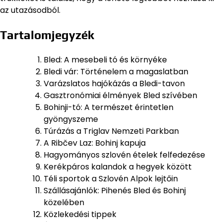
az utazásodból.
Tartalomjegyzék
Bled: A mesebeli tó és környéke
Bledi vár: Történelem a magaslatban
Varázslatos hajókázás a Bledi-tavon
Gasztronómiai élmények Bled szívében
Bohinji-tó: A természet érintetlen
gyöngyszeme
Túrázás a Triglav Nemzeti Parkban
A Ribčev Laz: Bohinj kapuja
Hagyományos szlovén ételek felfedezése
Kerékpáros kalandok a hegyek között
Téli sportok a Szlovén Alpok lejtőin
Szállásajánlók: Pihenés Bled és Bohinj
közelében
Közlekedési tippek