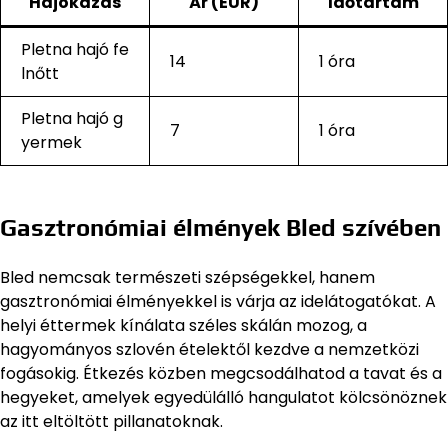
Hajókázás
Ár (EUR)
Időtartam
Pletna hajó fe
14
1 óra
lnőtt
Pletna hajó g
7
1 óra
yermek
Gasztronómiai élmények Bled szívében
Bled nemcsak természeti szépségekkel, hanem
gasztronómiai élményekkel is várja az idelátogatókat. A
helyi éttermek kínálata széles skálán mozog, a
hagyományos szlovén ételektől kezdve a nemzetközi
fogásokig. Étkezés közben megcsodálhatod a tavat és a
hegyeket, amelyek egyedülálló hangulatot kölcsönöznek
az itt eltöltött pillanatoknak.