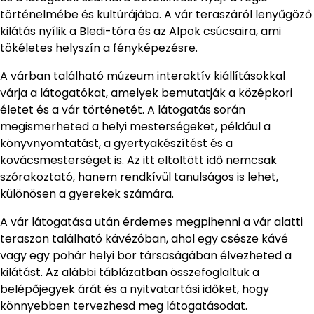
történelmébe és kultúrájába. A vár teraszáról lenyűgöző
kilátás nyílik a Bledi-tóra és az Alpok csúcsaira, ami
tökéletes helyszín a fényképezésre.
A várban található múzeum interaktív kiállításokkal
várja a látogatókat, amelyek bemutatják a középkori
életet és a vár történetét. A látogatás során
megismerheted a helyi mesterségeket, például a
könyvnyomtatást, a gyertyakészítést és a
kovácsmesterséget is. Az itt eltöltött idő nemcsak
szórakoztató, hanem rendkívül tanulságos is lehet,
különösen a gyerekek számára.
A vár látogatása után érdemes megpihenni a vár alatti
teraszon található kávézóban, ahol egy csésze kávé
vagy egy pohár helyi bor társaságában élvezheted a
kilátást. Az alábbi táblázatban összefoglaltuk a
belépőjegyek árát és a nyitvatartási időket, hogy
könnyebben tervezhesd meg látogatásodat.