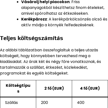
Vásárolj helyi piacokon
: Friss
alapanyagokból készíthetsz finom ételeket,
amivel spórolhatsz az étkezéseken.
Kerékpározz
: A kerékpárkölcsönzés olcsó és
aktív módja a környék felfedezésének.
Teljes költségszámítás
Az alábbi táblázatban összefoglaltuk a teljes utazás
költségeit, hogy könnyebben tervezhesd meg a
kiadásaidat. Az árak két és négy főre vonatkoznak, és
tartalmazzák a szállást, étkezést, közlekedést,
programokat és egyéb költségeket.
Költségtípu
2 fő (EUR)
4 fő (EUR)
s
Szállás
200
400