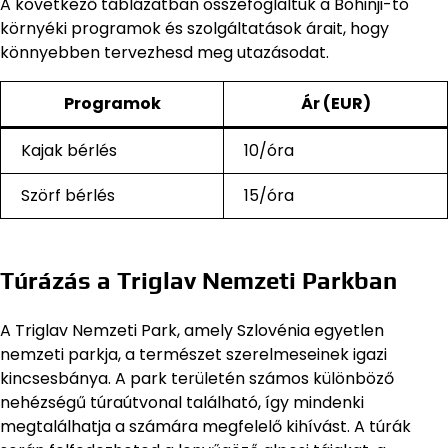
A következő táblázatban összefoglaltuk a Bohinji-tó
környéki programok és szolgáltatások árait, hogy
könnyebben tervezhesd meg utazásodat.
Programok
Ár (EUR)
Kajak bérlés
10/óra
Szörf bérlés
15/óra
Túrázás a Triglav Nemzeti Parkban
A Triglav Nemzeti Park, amely Szlovénia egyetlen
nemzeti parkja, a természet szerelmeseinek igazi
kincsesbánya. A park területén számos különböző
nehézségű túraútvonal található, így mindenki
megtalálhatja a számára megfelelő kihívást. A túrák