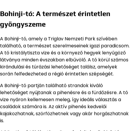
Bohinji-tó: A természet érintetlen
gyöngyszeme
A Bohinji-tó, amely a Triglav Nemzeti Park szívében
található, a természet szerelmeseinek igazi paradicsom.
A tó kristálytiszta vize és a környező hegyek lenyűgöző
látványa minden évszakban elbűvölő. A tó körül számos
kirándulási és túrázási lehetőséget találsz, amelyek
során felfedezheted a régió érintetlen szépségét.
A Bohinji-tó partján található strandok kiváló
lehetőséget nyújtanak a pihenésre és a fürdőzésre. A tó
vize nyáron kellemesen meleg, így ideális választás a
családok számára is. Az aktív pihenés kedvelői
kajakozhatnak, szörfözhetnek vagy akár horgászhatnak
is.