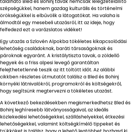
található Bled és Bohinj tavak nemcsak lélegzetelállító
szépségükkel, hanem gazdag kulturális és történelmi
örökségükkel is elbűvölik a látogatókat. Ha valaha is
álmodtál egy mesebeli utazásról, itt az ideje, hogy
felfedezd ezt a varázslatos vidéket!
Egy utazás a Szlovén Alpokba tökéletes kikapcsolódási
lehetőség családoknak, baráti társaságoknak és
pároknak egyaránt. A kristálytiszta tavak, a zöldellő
hegyek és a friss alpesi levegő garantáltan
felejthetetlenné teszik az itt töltött időt. Az alábbi
cikkben részletes útmutatót találsz a Bled és Bohinj
környéki látnivalókról, programokról és költségekről,
hogy segítsünk megtervezni a tökéletes utazást.
A következő bekezdésekben megismerkedhetsz Bled és
Bohinj leghíresebb látványosságaival, az ideális
közlekedési lehetőségekkel, szálláshelyekkel, étkezési
lehetőségekkel, valamint költségkímélő tippeket és
trükköket is találsz, hogy a lehető legtöbbet hozhasd ki