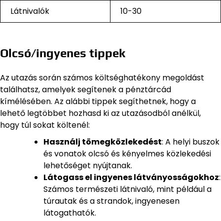
Látnivalók
10-30
Olcsó/ingyenes tippek
Az utazás során számos költséghatékony megoldást
találhatsz, amelyek segítenek a pénztárcád
kímélésében. Az alábbi tippek segíthetnek, hogy a
lehető legtöbbet hozhasd ki az utazásodból anélkül,
hogy túl sokat költenél:
Használj tömegközlekedést
: A helyi buszok
és vonatok olcsó és kényelmes közlekedési
lehetőséget nyújtanak.
Látogass el ingyenes látványosságokhoz
:
Számos természeti látnivaló, mint például a
túrautak és a strandok, ingyenesen
látogathatók.