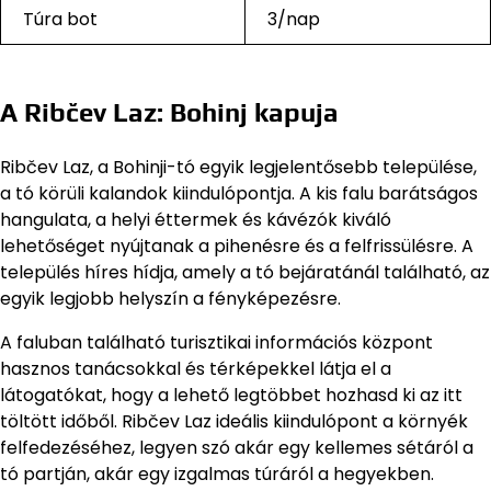
Túra bot
3/nap
A Ribčev Laz: Bohinj kapuja
Ribčev Laz, a Bohinji-tó egyik legjelentősebb települése,
a tó körüli kalandok kiindulópontja. A kis falu barátságos
hangulata, a helyi éttermek és kávézók kiváló
lehetőséget nyújtanak a pihenésre és a felfrissülésre. A
település híres hídja, amely a tó bejáratánál található, az
egyik legjobb helyszín a fényképezésre.
A faluban található turisztikai információs központ
hasznos tanácsokkal és térképekkel látja el a
látogatókat, hogy a lehető legtöbbet hozhasd ki az itt
töltött időből. Ribčev Laz ideális kiindulópont a környék
felfedezéséhez, legyen szó akár egy kellemes sétáról a
tó partján, akár egy izgalmas túráról a hegyekben.