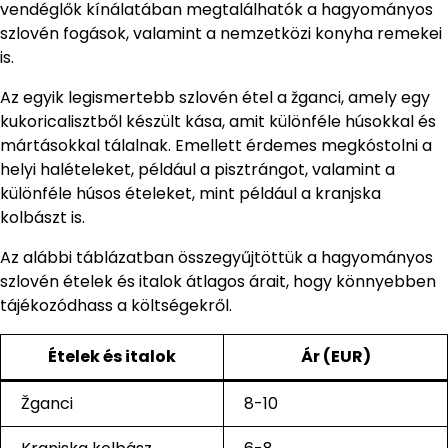
vendéglők kínálatában megtalálhatók a hagyományos
szlovén fogások, valamint a nemzetközi konyha remekei
is.
Az egyik legismertebb szlovén étel a žganci, amely egy
kukoricalisztből készült kása, amit különféle húsokkal és
mártásokkal tálalnak. Emellett érdemes megkóstolni a
helyi halételeket, például a pisztrángot, valamint a
különféle húsos ételeket, mint például a kranjska
kolbászt is.
Az alábbi táblázatban összegyűjtöttük a hagyományos
szlovén ételek és italok átlagos árait, hogy könnyebben
tájékozódhass a költségekről.
Ételek és italok
Ár (EUR)
Žganci
8-10