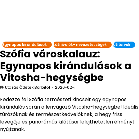
Egynapos kirándulások
Látnivalók- nevezetességek
Útitervek
Szófia városkalauz:
Egynapos kirándulások a
Vitosha-hegységbe
Utazás Ötletek Barbitól
2026-02-11
Fedezze fel Szófia természeti kincseit egy egynapos
kirándulás során a lenyűgöző Vitosha-hegységbe! Ideális
túrázóknak és természetkedvelőknek, a hegy friss
levegője és panorámás kilátásai felejthetetlen élményt
nyújtanak.