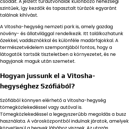
csodáit. A jelzett túraútvonalak különböző nehézségi
szintűek, így kezdők és tapasztalt túrázók egyaránt
találnak kihívást.
A Vitosha-hegység nemzeti park is, amely gazdag
növény- és állatvilággal rendelkezik. Itt találkozhatunk
őzekkel, vaddisznókkal és különféle madárfajokkal. A
természetvédelem szempontjából fontos, hogy a
látogatók tartsák tiszteletben a környezetet, és ne
hagyjanak maguk után szemetet.
Hogyan jussunk el a Vitosha-
hegységhez Szófiából?
Szófiából könnyen elérhető a Vitosha-hegység
tömegközlekedéssel vagy autóval is.
Tömegközlekedéssel a legegyszerűbb megoldás a busz
használata. A városközpontból indulnak járatok, amelyek
közvetlenül a hegyek lábához visznek. Az utazás