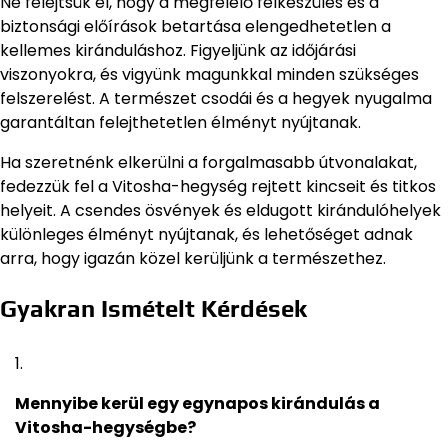
Ne felejtsük el, hogy a megfelelő felkészülés és a
biztonsági előírások betartása elengedhetetlen a
kellemes kiránduláshoz. Figyeljünk az időjárási
viszonyokra, és vigyünk magunkkal minden szükséges
felszerelést. A természet csodái és a hegyek nyugalma
garantáltan felejthetetlen élményt nyújtanak.
Ha szeretnénk elkerülni a forgalmasabb útvonalakat,
fedezzük fel a Vitosha-hegység rejtett kincseit és titkos
helyeit. A csendes ösvények és eldugott kirándulóhelyek
különleges élményt nyújtanak, és lehetőséget adnak
arra, hogy igazán közel kerüljünk a természethez.
Gyakran Ismételt Kérdések
Mennyibe kerül egy egynapos kirándulás a
Vitosha-hegységbe?