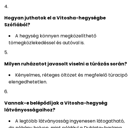
Hogyan juthatok el a Vitosha-hegységbe
Szófiából?
A hegység könnyen megközelíthető
tömegközlekedéssel és autóval is.
Milyen ruházatot javasolt viselni a túrázás során?
Kényelmes, réteges öltözet és megfelelő túracipő
elengedhetetlen.
Vannak-e belépődíjak a Vitosha-hegység
látványosságaihoz?
A legtöbb látványosság ingyenesen látogatható,
de néhány helyen, mint például a Duhlata-barlang,