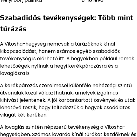
Helyi bor/pálinka
8-10 leva
Szabadidős tevékenységek: Több mint
túrázás
A Vitosha-hegység nemcsak a túrázóknak kínál
kikapcsolódást, hanem számos egyéb szabadidős
tevékenység is elérhető itt. A hegyekben például remek
lehetőségek nyílnak a hegyi kerékpározásra és a
lovaglásra is.
A kerékpározás szerelmesei különféle nehézségi szintű
útvonalak közül választhatnak, amelyek izgalmas
kihívást jelentenek. A jól karbantartott ösvények és utak
lehetővé teszik, hogy felfedezzük a hegyek csodálatos
világát két keréken.
A lovaglás szintén népszerű tevékenység a Vitosha-
hegységben. Számos lovarda kínál túrákat kezdőknek és