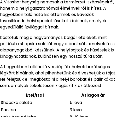
A Vitosha-hegység nemcsak a természeti szépségeiről,
hanem a helyi gasztronómiai élményekről is híres. A
hegyekben található kis éttermek és kávézók
ínycsiklandó helyi specialitásokat kínálnak, amelyek
egyedülálló ízvilággal bírnak.
Kóstoljuk meg a hagyományos bolgár ételeket, mint
például a shopska salátát vagy a banitsát, amelyek friss
alapanyagokból készülnek. A helyi sajtok és húsételek is
kihagyhatatlanok, különösen egy hosszú túra után.
A hegyekben található vendéglátóhelyek barátságos
légkört kínálnak, ahol pihenhetünk és élvezhetjük a tájat.
Ne felejtsük el megkóstolni a helyi borokat és pálinkákat
sem, amelyek tökéletesen kiegészítik az étkezést.
Étel/Ital
Átlagos ár
Shopska saláta
5 leva
Banitsa
3 leva