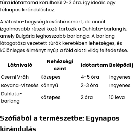
túra időtartama körülbelül 2-3 óra, így ideális egy
félnapos kiránduláshoz.
A Vitosha-hegység kevésbé ismert, de annál
izgalmasabb részei közé tartozik a Duhlata-barlang is,
amely Bulgária leghosszabb barlangja. A barlang
látogatása vezetett túrák keretében lehetséges, és
különleges élményt nyújt a föld alatti világ felfedezése.
Nehézségi
Látnivaló
Időtartam
Belépődíj
szint
Cserni Vrăh
Közepes
4-5 óra
Ingyenes
Boyana-vízesés
Könnyű
2-3 óra
Ingyenes
Duhlata-
Közepes
2 óra
10 leva
barlang
Szófiából a természetbe: Egynapos
kirándulás