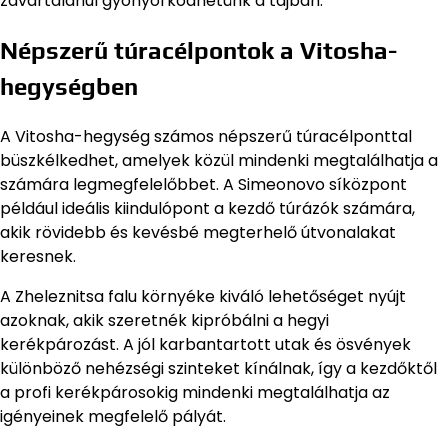
zavartalanul gyönyörködhetünk a tájban.
Népszerű túracélpontok a Vitosha-
hegységben
A Vitosha-hegység számos népszerű túracélponttal
büszkélkedhet, amelyek közül mindenki megtalálhatja a
számára legmegfelelőbbet. A Simeonovo síközpont
például ideális kiindulópont a kezdő túrázók számára,
akik rövidebb és kevésbé megterhelő útvonalakat
keresnek.
A Zheleznitsa falu környéke kiváló lehetőséget nyújt
azoknak, akik szeretnék kipróbálni a hegyi
kerékpározást. A jól karbantartott utak és ösvények
különböző nehézségi szinteket kínálnak, így a kezdőktől
a profi kerékpárosokig mindenki megtalálhatja az
igényeinek megfelelő pályát.