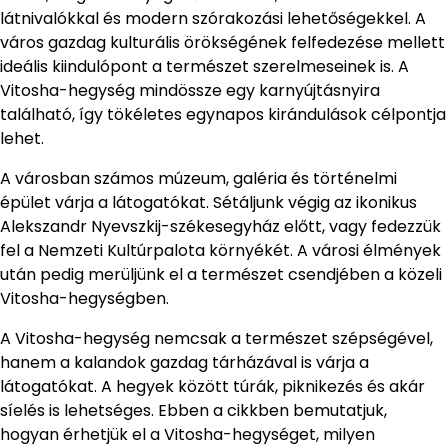
látnivalókkal és modern szórakozási lehetőségekkel. A
város gazdag kulturális örökségének felfedezése mellett
ideális kiindulópont a természet szerelmeseinek is. A
Vitosha-hegység mindössze egy karnyújtásnyira
található, így tökéletes egynapos kirándulások célpontja
lehet.
A városban számos múzeum, galéria és történelmi
épület várja a látogatókat. Sétáljunk végig az ikonikus
Alekszandr Nyevszkij-székesegyház előtt, vagy fedezzük
fel a Nemzeti Kultúrpalota környékét. A városi élmények
után pedig merüljünk el a természet csendjében a közeli
Vitosha-hegységben.
A Vitosha-hegység nemcsak a természet szépségével,
hanem a kalandok gazdag tárházával is várja a
látogatókat. A hegyek között túrák, piknikezés és akár
síelés is lehetséges. Ebben a cikkben bemutatjuk,
hogyan érhetjük el a Vitosha-hegységet, milyen