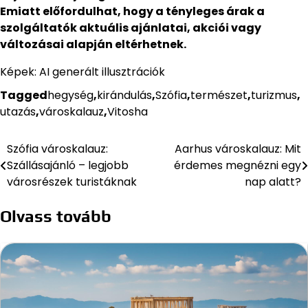
Emiatt előfordulhat, hogy a tényleges árak a
szolgáltatók aktuális ajánlatai, akciói vagy
változásai alapján eltérhetnek.
Képek: AI generált illusztrációk
Tagged
hegység
,
kirándulás
,
Szófia
,
természet
,
turizmus
,
utazás
,
városkalauz
,
Vitosha
Szófia városkalauz:
Aarhus városkalauz: Mit
Bejegyzés
Szállásajánló – legjobb
érdemes megnézni egy
navigáció
városrészek turistáknak
nap alatt?
Olvass tovább