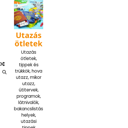
Skip
to
content
Utazás
ötletek
Utazás
ötletek,
tippek és
trükkök, hova
utazz, mikor
utazz,
útitervek,
programok,
látnivalók,
bakancslistás
helyek,
utazási
tippek