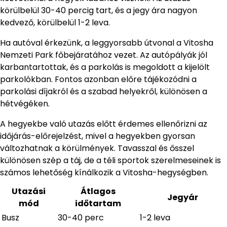
körülbelül 30-40 percig tart, és a jegy ára nagyon
kedvező, körülbelül 1-2 leva.
Ha autóval érkezünk, a leggyorsabb útvonal a Vitosha
Nemzeti Park főbejáratához vezet. Az autópályák jól
karbantartottak, és a parkolás is megoldott a kijelölt
parkolókban. Fontos azonban előre tájékozódni a
parkolási díjakról és a szabad helyekről, különösen a
hétvégéken.
A hegyekbe való utazás előtt érdemes ellenőrizni az
időjárás-előrejelzést, mivel a hegyekben gyorsan
változhatnak a körülmények. Tavasszal és ősszel
különösen szép a táj, de a téli sportok szerelmeseinek is
számos lehetőség kínálkozik a Vitosha-hegységben.
Utazási
Átlagos
Jegyár
mód
időtartam
Busz
30-40 perc
1-2 leva