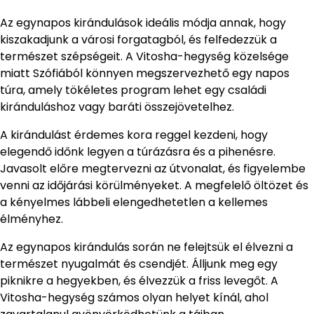
Az egynapos kirándulások ideális módja annak, hogy
kiszakadjunk a városi forgatagból, és felfedezzük a
természet szépségeit. A Vitosha-hegység közelsége
miatt Szófiából könnyen megszervezhető egy napos
túra, amely tökéletes program lehet egy családi
kiránduláshoz vagy baráti összejövetelhez.
A kirándulást érdemes kora reggel kezdeni, hogy
elegendő időnk legyen a túrázásra és a pihenésre.
Javasolt előre megtervezni az útvonalat, és figyelembe
venni az időjárási körülményeket. A megfelelő öltözet és
a kényelmes lábbeli elengedhetetlen a kellemes
élményhez.
Az egynapos kirándulás során ne felejtsük el élvezni a
természet nyugalmát és csendjét. Álljunk meg egy
piknikre a hegyekben, és élvezzük a friss levegőt. A
Vitosha-hegység számos olyan helyet kínál, ahol