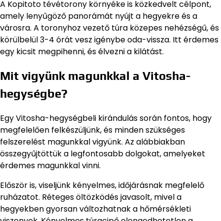
A Kopitoto tévétorony környéke is közkedvelt célpont,
amely lenyűgöző panorámát nyújt a hegyekre és a
városra. A toronyhoz vezető túra közepes nehézségű, és
körülbelül 3-4 órát vesz igénybe oda-vissza. Itt érdemes
egy kicsit megpihenni, és élvezni a kilátást.
Mit vigyünk magunkkal a Vitosha-
hegységbe?
Egy Vitosha-hegységbeli kirándulás során fontos, hogy
megfelelően felkészüljünk, és minden szükséges
felszerelést magunkkal vigyünk. Az alábbiakban
összegyűjtöttük a legfontosabb dolgokat, amelyeket
érdemes magunkkal vinni.
Először is, viseljünk kényelmes, időjárásnak megfelelő
ruházatot. Réteges öltözködés javasolt, mivel a
hegyekben gyorsan változhatnak a hőmérsékleti
viszonyok. Kényelmes túracipő elengedhetetlen a