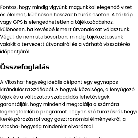
Fontos, hogy mindig vigyünk magunkkal elegendő vizet
és élelmet, különösen hosszabb túrák esetén. A térkép
vagy GPS is elengedhetetlen a tájékozódáshoz,
különösen, ha kevésbé ismert útvonalakat választunk.
Végül, de nem utolsósorban, mindig tájékoztassunk
valakit a tervezett útvonalról és a várható visszatérés
időpontjáról.
Összefoglalás
A Vitosha-hegység ideális célpont egy egynapos
kirándulásra Szófiából. A hegyek közelsége, a lenyűgöző
tájak és a változatos szabadidős lehetőségek
garantálják, hogy mindenki megtalálja a számára
legmegfelelőbb programot. Legyen szó túrázásról, hegyi
kerékpározásról vagy gasztronómiai élményekről, a
Vitosha-hegység mindenkit elvarázsol.