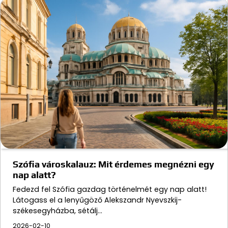
Szófia városkalauz: Mit érdemes megnézni egy
nap alatt?
Fedezd fel Szófia gazdag történelmét egy nap alatt!
Látogass el a lenyűgöző Alekszandr Nyevszkij-
székesegyházba, sétálj…
2026-02-10