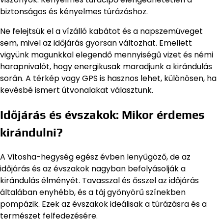
biztonságos és kényelmes túrázáshoz.
Ne felejtsük el a vízálló kabátot és a napszemüveget
sem, mivel az időjárás gyorsan változhat. Emellett
vigyünk magunkkal elegendő mennyiségű vizet és némi
harapnivalót, hogy energikusak maradjunk a kirándulás
során. A térkép vagy GPS is hasznos lehet, különösen, ha
kevésbé ismert útvonalakat választunk.
Időjárás és évszakok: Mikor érdemes
kirándulni?
A Vitosha-hegység egész évben lenyűgöző, de az
időjárás és az évszakok nagyban befolyásolják a
kirándulás élményét. Tavasszal és ősszel az időjárás
általában enyhébb, és a táj gyönyörű színekben
pompázik. Ezek az évszakok ideálisak a túrázásra és a
természet felfedezésére.