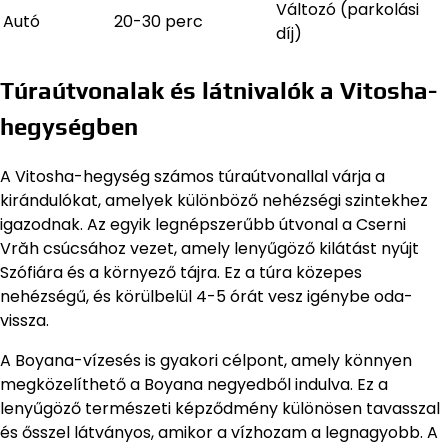
Változó (parkolási
Autó
20-30 perc
díj)
Túraútvonalak és látnivalók a Vitosha-
hegységben
A Vitosha-hegység számos túraútvonallal várja a
kirándulókat, amelyek különböző nehézségi szintekhez
igazodnak. Az egyik legnépszerűbb útvonal a Cserni
Vrăh csúcsához vezet, amely lenyűgöző kilátást nyújt
Szófiára és a környező tájra. Ez a túra közepes
nehézségű, és körülbelül 4-5 órát vesz igénybe oda-
vissza.
A Boyana-vízesés is gyakori célpont, amely könnyen
megközelíthető a Boyana negyedből indulva. Ez a
lenyűgöző természeti képződmény különösen tavasszal
és ősszel látványos, amikor a vízhozam a legnagyobb. A