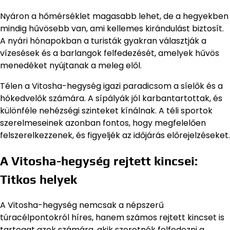
Nyáron a hőmérséklet magasabb lehet, de a hegyekben
mindig hűvösebb van, ami kellemes kirándulást biztosít.
A nyári hónapokban a turisták gyakran választják a
vízesések és a barlangok felfedezését, amelyek hűvös
menedéket nyújtanak a meleg elől.
Télen a Vitosha-hegység igazi paradicsom a síelők és a
hókedvelők számára. A sípályák jól karbantartottak, és
különféle nehézségi szinteket kínálnak. A téli sportok
szerelmeseinek azonban fontos, hogy megfelelően
felszerelkezzenek, és figyeljék az időjárás előrejelzéseket.
A Vitosha-hegység rejtett kincsei:
Titkos helyek
A Vitosha-hegység nemcsak a népszerű
túracélpontokról híres, hanem számos rejtett kincset is
tartogat azok számára, akik szeretnék felfedezni a