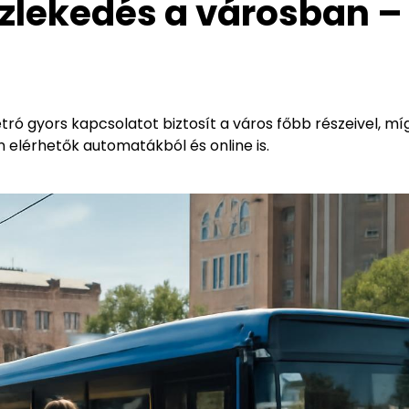
özlekedés a városban –
ró gyors kapcsolatot biztosít a város főbb részeivel, mí
n elérhetők automatákból és online is.