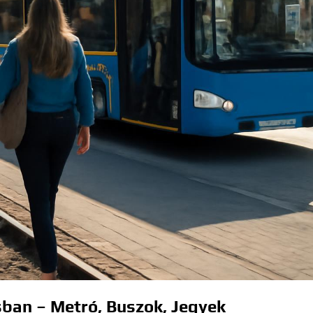
sban – Metró, Buszok, Jegyek