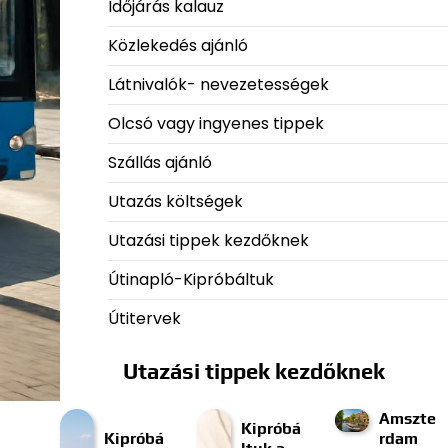
Időjárás kalauz
Közlekedés ajánló
Látnivalók- nevezetességek
Olcsó vagy ingyenes tippek
Szállás ajánló
Utazás költségek
Utazási tippek kezdőknek
Útinapló-Kipróbáltuk
Útitervek
Utazási tippek kezdőknek
Amszte
Kipróbá
Kipróbá
rdam