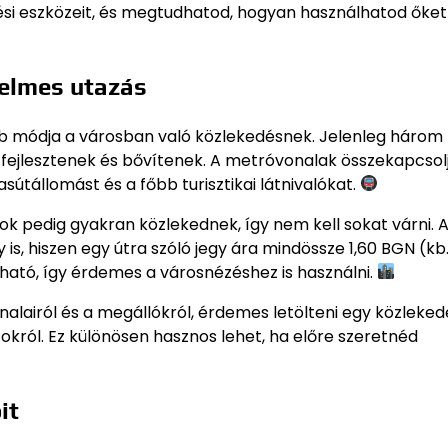
i eszközeit, és megtudhatod, hogyan használhatod őket
yelmes utazás
bb módja a városban való közlekedésnek. Jelenleg három
fejlesztenek és bővítenek. A metróvonalak összekapcsol
sútállomást és a főbb turisztikai látnivalókat.
ok pedig gyakran közlekednek, így nem kell sokat várni. 
, hiszen egy útra szóló jegy ára mindössze 1,60 BGN (kb.
ató, így érdemes a városnézéshez is használni.
lairól és a megállókról, érdemes letölteni egy közleked
tokról. Ez különösen hasznos lehet, ha előre szeretnéd
it