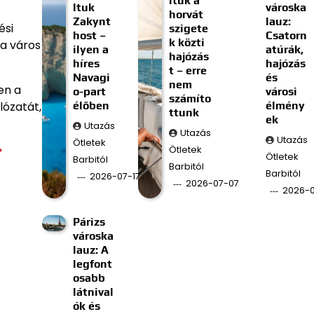
ltuk a
ltuk
városka
horvát
Zakynt
lauz:
ési
szigete
host –
Csatorn
k közti
a város
ilyen a
atúrák,
hajózás
híres
hajózás
t – erre
Navagi
és
nem
en a
o-part
városi
számíto
élőben
élmény
lózatát,
ttunk
ek
Utazás
Utazás
Utazás
Ötletek
Ötletek
Ötletek
Barbitól
Barbitól
Barbitól
2026-07-17
2026-07-07
2026-
Párizs
városka
lauz: A
legfont
osabb
látnival
ók és