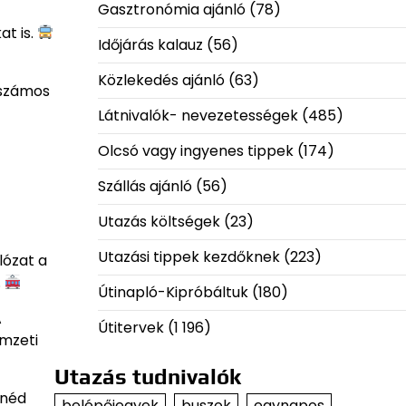
Gasztronómia ajánló
(78)
t is.
Időjárás kalauz
(56)
Közlekedés ajánló
(63)
 számos
Látnivalók- nevezetességek
(485)
Olcsó vagy ingyenes tippek
(174)
Szállás ajánló
(56)
Utazás költségek
(23)
Utazási tippek kezdőknek
(223)
lózat a
.
Útinapló-Kipróbáltuk
(180)
A
Útitervek
(1 196)
emzeti
Utazás tudnivalók
tnéd
belépőjegyek
buszok
egynapos