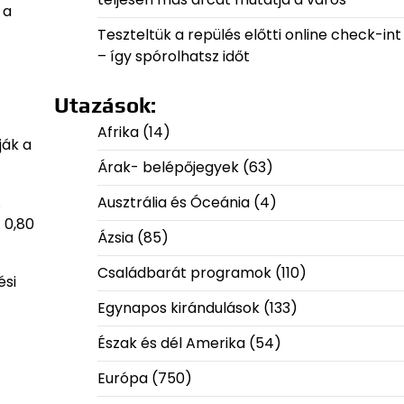
 a
Teszteltük a repülés előtti online check-int
– így spórolhatsz időt
Utazások:
Afrika
(14)
ják a
Árak- belépőjegyek
(63)
A
Ausztrália és Óceánia
(4)
 0,80
Ázsia
(85)
Családbarát programok
(110)
ési
Egynapos kirándulások
(133)
Észak és dél Amerika
(54)
Európa
(750)