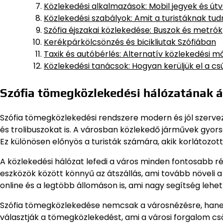
Közlekedési alkalmazások: Mobil jegyek és út
Közlekedési szabályok: Amit a turistáknak tudn
Szófia éjszakai közlekedése: Buszok és metrók
Kerékpárkölcsönzés és bicikliutak Szófiában
Taxik és autóbérlés: Alternatív közlekedési 
Közlekedési tanácsok: Hogyan kerüljük el a c
Szófia tömegközlekedési hálózatának á
Szófia tömegközlekedési rendszere modern és jól szervez
és trolibuszokat is. A városban közlekedő járművek gyors
Ez különösen előnyös a turisták számára, akik korlátozott
A közlekedési hálózat lefedi a város minden fontosabb ré
eszközök között könnyű az átszállás, ami tovább növeli 
online és a legtöbb állomáson is, ami nagy segítség leh
Szófia tömegközlekedése nemcsak a városnézésre, hanem 
választják a tömegközlekedést, ami a városi forgalom cs