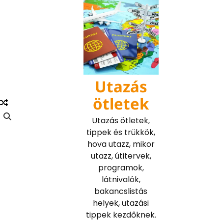
Skip
to
content
Utazás
ötletek
Utazás ötletek,
tippek és trükkök,
hova utazz, mikor
utazz, útitervek,
programok,
látnivalók,
bakancslistás
helyek, utazási
tippek kezdőknek.