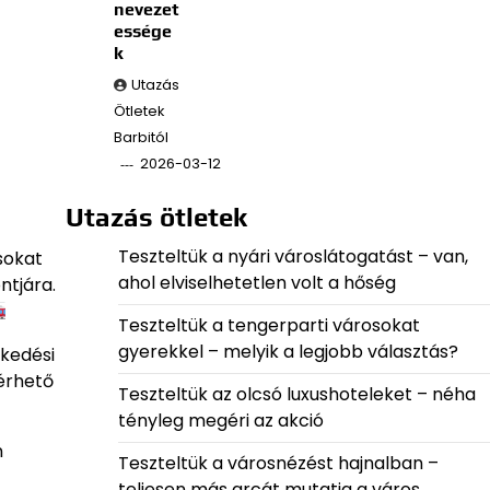
nevezet
essége
k
Utazás
Ötletek
Barbitól
2026-03-12
Utazás ötletek
Teszteltük a nyári városlátogatást – van,
sokat
ahol elviselhetetlen volt a hőség
ntjára.
Teszteltük a tengerparti városokat
gyerekkel – melyik a legjobb választás?
ekedési
lérhető
Teszteltük az olcsó luxushoteleket – néha
tényleg megéri az akció
n
Teszteltük a városnézést hajnalban –
teljesen más arcát mutatja a város