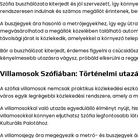
Szófia buszhálózata kiterjedt és jól szervezett, így könn
rendszeresen indulnak és számos megállót érintenek, be
A buszjegyek ára hasonló a metrójegyekhez, így egy útra 
megvásárolhatod a megállók közelében található automat
távolsági járat is közlekedik, amelyekkel a környező tele
Bár a buszhálózat kiterjedt, érdemes figyelni a csúcsidő
kényelmesebb utazásra vágysz, próbáld elkerülni a reggel
Villamosok Szófiában: Történelmi utaz
A szófiai villamosok nemcsak praktikus közlekedési eszkö
város egyik legrégebbi közlekedési rendszere, amely a m
A villamosokkal való utazás egyedülálló élményt nyújt, h
villamosokkal könnyen eljuthatsz Szófia legfontosabb lát
Kulturális Palotához.
A villamosjegy ára megegyezik a metró- és buszjegyek ár