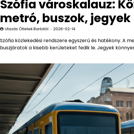
Szófia városkalauz: K
metró, buszok, jegyek
Utazás Ötletek Barbitól
2026-02-14
Szófia közlekedési rendszere egyszerű és hatékony. A met
buszjáratok a kisebb kerületeket fedik le. Jegyek könnye