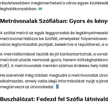
részletesebben megismerheted a város egyes közlekedés
leghatékonyabban.
Metróvonalak Szófiában: Gyors és kén
A szófiai metró az egyik leggyorsabb és legkényelmese
metróvonal hálózza be Szófiát, amelyeket folyamatosan 
város legfontosabb pontjait, beleértve a repülőteret, a va
A metróállomások tiszták és jól karbantartottak, a vonat
metróval utazás nemcsak gyors, hanem költséghatékony is
EUR). A metróvonalak mentén számos érdekes hely találh
Ha szeretnél még többet megtudni a metróvonalak útvona
alkalmazást, amely valós idejű információkat nyújt a jára
megtervezni az útvonaladat.
Buszhálózat: Fedezd fel Szófia látnivaló