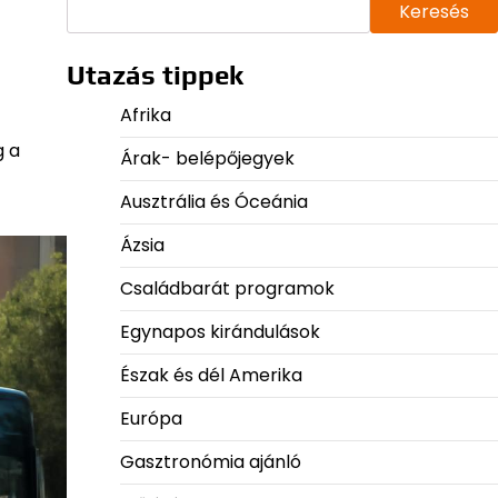
Keresés
Utazás tippek
Afrika
g a
Árak- belépőjegyek
Ausztrália és Óceánia
Ázsia
Családbarát programok
Egynapos kirándulások
Észak és dél Amerika
Európa
Gasztronómia ajánló