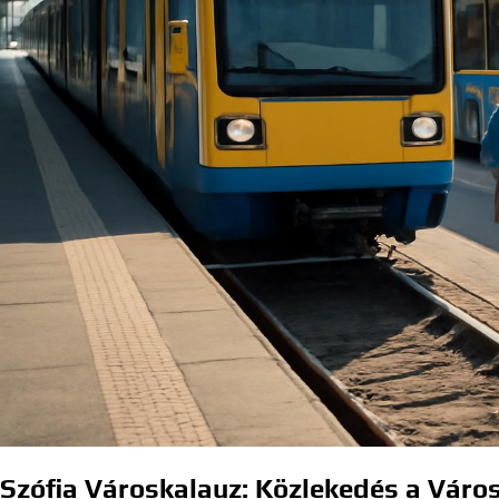
Szófia Városkalauz: Közlekedés a Váro