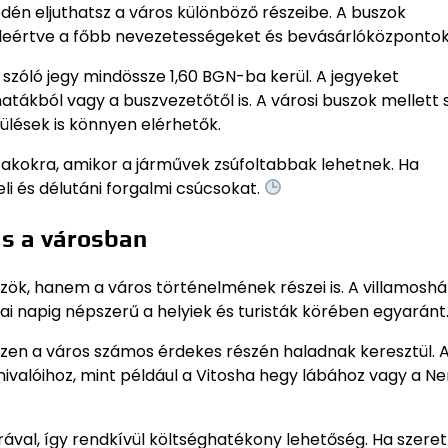
yedén eljuthatsz a város különböző részeibe. A buszok
leértve a főbb nevezetességeket és bevásárlóközpontoka
szóló jegy mindössze 1,60 BGN-ba kerül. A jegyeket
ákból vagy a buszvezetőtől is. A városi buszok mellett
pülések is könnyen elérhetők.
szakokra, amikor a járművek zsúfoltabbak lehetnek. Ha
i és délutáni forgalmi csúcsokat.
ás a városban
zök, hanem a város történelmének részei is. A villamoshá
ai napig népszerű a helyiek és turisták körében egyaránt
iszen a város számos érdekes részén haladnak keresztül. 
nivalóihoz, mint például a Vitosha hegy lábához vagy a N
ával, így rendkívül költséghatékony lehetőség. Ha szere