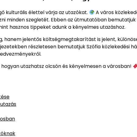
 kulturális élettel várja az utazókat.
A város közleked
zni minden szegletét. Ebben az útmutatóban bemutatjuk 
mint hasznos tippeket adunk a kényelmes utazáshoz.
hanem jelentős költségmegtakarítást is jelent, különös
jezetekben részletesen bemutatjuk Szófia közlekedési há
 kedvezményekről.
meg, hogyan utazhatsz olcsón és kényelmesen a városban!
tése
 utazás
rosban
zóknak