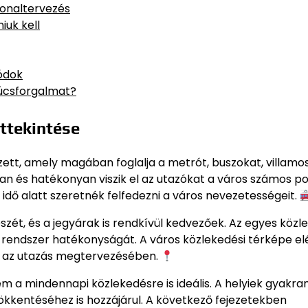
vonaltervezés
iuk kell
módok
súcsforgalmat?
ttekintése
ett, amely magában foglalja a metrót, buszokat, villamo
an és hatékonyan viszik el az utazókat a város számos po
 idő alatt szeretnék felfedezni a város nevezetességeit.
szét, és a jegyárak is rendkívül kedvezőek. Az egyes közl
a rendszer hatékonyságát. A város közlekedési térképe e
et az utazás megtervezésében.
a mindennapi közlekedésre is ideális. A helyiek gyakra
ökkentéséhez is hozzájárul. A következő fejezetekben