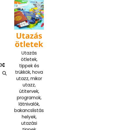
Skip
to
content
Utazás
ötletek
Utazás
ötletek,
tippek és
trükkök, hova
utazz, mikor
utazz,
útitervek,
programok,
látnivalók,
bakancslistás
helyek,
utazási
tippek