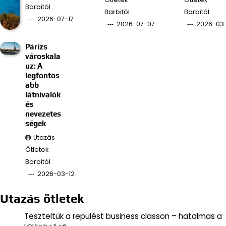
Barbitól
Barbitól
Barbitól
2026-07-17
2026-07-07
2026-03
Párizs
városkala
uz: A
legfontos
abb
látnivalók
és
nevezetes
ségek
Utazás
Ötletek
Barbitól
2026-03-12
Utazás ötletek
Teszteltük a repülést business classon – hatalmas a