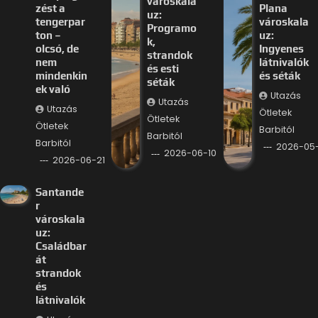
városkala
zést a
Plana
uz:
tengerpar
városkala
Programo
ton –
uz:
k,
olcsó, de
Ingyenes
strandok
nem
látnivalók
és esti
mindenkin
és séták
séták
ek való
Utazás
Utazás
Utazás
Ötletek
Ötletek
Ötletek
Barbitól
Barbitól
Barbitól
2026-05
2026-06-10
2026-06-21
Santande
r
városkala
uz:
Családbar
át
strandok
és
látnivalók