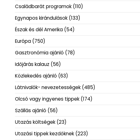
Családbarát programok
(110)
Egynapos kirándulások
(133)
Észak és dél Amerika
(54)
Európa
(750)
Gasztronómia ajánló
(78)
Időjárás kalauz
(56)
Közlekedés ajánló
(63)
Látnivalók- nevezetességek
(485)
Olcsó vagy ingyenes tippek
(174)
Szállás ajánló
(56)
Utazás költségek
(23)
Utazási tippek kezdőknek
(223)