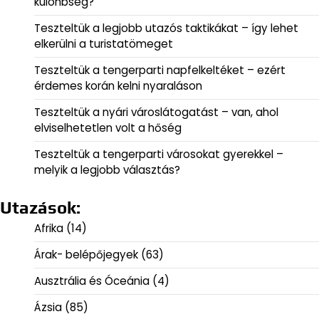
különbség?
Teszteltük a legjobb utazós taktikákat – így lehet
elkerülni a turistatömeget
Teszteltük a tengerparti napfelkeltéket – ezért
érdemes korán kelni nyaraláson
Teszteltük a nyári városlátogatást – van, ahol
elviselhetetlen volt a hőség
Teszteltük a tengerparti városokat gyerekkel –
melyik a legjobb választás?
Utazások:
Afrika
(14)
Árak- belépőjegyek
(63)
Ausztrália és Óceánia
(4)
Ázsia
(85)