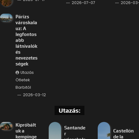
2026-07-07
2026-03
Párizs
városkala
uz: A
legfontos
abb
látnivalók
és
nevezetes
ségek
Utazás
Ötletek
Barbitól
2026-03-12
Utazás:
Kipróbált
Santande
uk a
Castellón
r
kempinge
de la