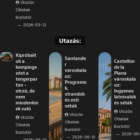
Utazás
Ötletek
Barbitól
2026-03-12
Utazás:
Kipróbált
Santande
uk a
Castellón
r
kempinge
de la
városkala
zést a
Plana
uz:
tengerpar
városkala
Programo
ton –
uz:
k,
olcsó, de
Ingyenes
strandok
nem
látnivalók
és esti
mindenkin
és séták
séták
ek való
Utazás
Utazás
Utazás
Ötletek
Ötletek
Ötletek
Barbitól
Barbitól
Barbitól
2026-05
2026-06-10
2026-06-21