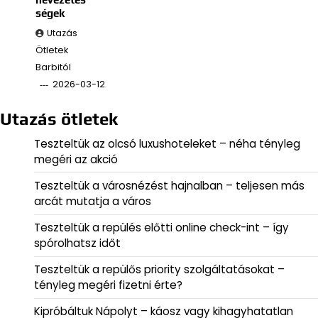
ségek
Utazás
Ötletek
Barbitól
2026-03-12
Utazás ötletek
Teszteltük az olcsó luxushoteleket – néha tényleg
megéri az akció
Teszteltük a városnézést hajnalban – teljesen más
arcát mutatja a város
Teszteltük a repülés előtti online check-int – így
spórolhatsz időt
Teszteltük a repülős priority szolgáltatásokat –
tényleg megéri fizetni érte?
Kipróbáltuk Nápolyt – káosz vagy kihagyhatatlan