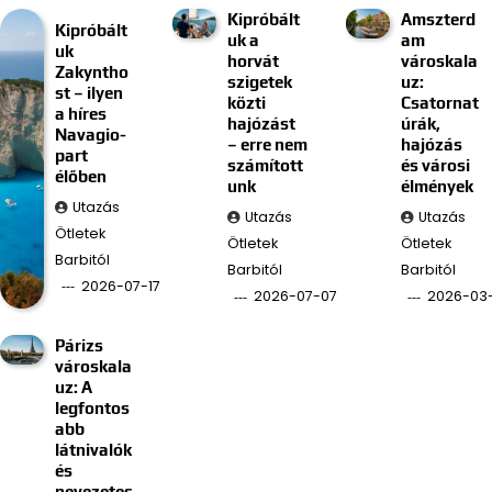
Kipróbált
Amszterd
Kipróbált
uk a
am
uk
horvát
városkala
Zakyntho
szigetek
uz:
st – ilyen
közti
Csatornat
a híres
hajózást
úrák,
Navagio-
– erre nem
hajózás
part
számított
és városi
élőben
unk
élmények
Utazás
Utazás
Utazás
Ötletek
Ötletek
Ötletek
Barbitól
Barbitól
Barbitól
2026-07-17
2026-07-07
2026-03
Párizs
városkala
uz: A
legfontos
abb
látnivalók
és
nevezetes