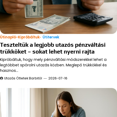
Útinapló-Kipróbáltuk
Útitervek
Teszteltük a legjobb utazós pénzváltási
trükköket – sokat lehet nyerni rajta
Kipróbáltuk, hogy mely pénzváltási módszerekkel lehet a
legtöbbet spórolni utazás közben. Meglepő trükkökkel és
hasznos…
Utazás Ötletek Barbitól
2026-07-16