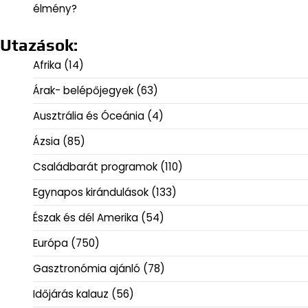
élmény?
Utazások:
Afrika
(14)
Árak- belépőjegyek
(63)
Ausztrália és Óceánia
(4)
Ázsia
(85)
Családbarát programok
(110)
Egynapos kirándulások
(133)
Észak és dél Amerika
(54)
Európa
(750)
Gasztronómia ajánló
(78)
Időjárás kalauz
(56)