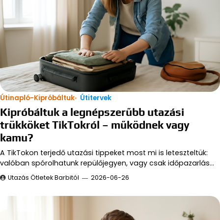
Útinapló-Kipróbáltuk
Útitervek
Kipróbáltuk a legnépszerűbb utazási
trükköket TikTokról – működnek vagy
kamu?
A TikTokon terjedő utazási tippeket most mi is leteszteltük:
valóban spórolhatunk repülőjegyen, vagy csak időpazarlás…
Utazás Ötletek Barbitól
2026-06-26