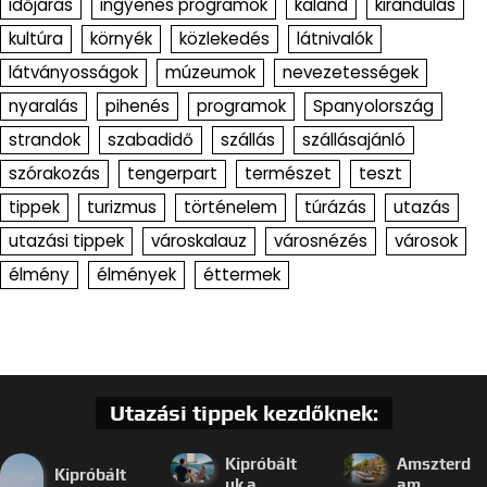
időjárás
ingyenes programok
kaland
kirándulás
kultúra
környék
közlekedés
látnivalók
látványosságok
múzeumok
nevezetességek
nyaralás
pihenés
programok
Spanyolország
strandok
szabadidő
szállás
szállásajánló
szórakozás
tengerpart
természet
teszt
tippek
turizmus
történelem
túrázás
utazás
utazási tippek
városkalauz
városnézés
városok
élmény
élmények
éttermek
Utazási tippek kezdőknek:
Kipróbált
Amszterd
Kipróbált
uk a
am