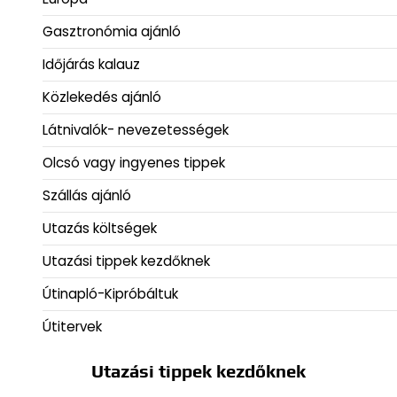
Gasztronómia ajánló
Időjárás kalauz
Közlekedés ajánló
Látnivalók- nevezetességek
Olcsó vagy ingyenes tippek
Szállás ajánló
Utazás költségek
Utazási tippek kezdőknek
Útinapló-Kipróbáltuk
Útitervek
Utazási tippek kezdőknek