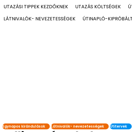
UTAZÁSI TIPPEK KEZDŐKNEK
UTAZÁS KÖLTSÉGEK
Ú
LÁTNIVALÓK- NEVEZETESSÉGEK
ÚTINAPLÓ-KIPRÓBÁL
Egynapos kirándulások
Látnivalók- nevezetességek
Útitervek