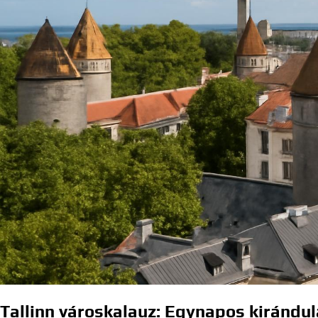
Tallinn városkalauz: Egynapos kirándul