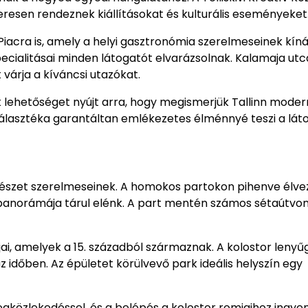
eresen rendeznek kiállításokat és kulturális eseményeket
Piacra is, amely a helyi gasztronómia szerelmeseinek kíná
pecialitásai minden látogatót elvarázsolnak. Kalamaja utc
várja a kíváncsi utazókat.
lehetőséget nyújt arra, hogy megismerjük Tallinn moder
 választéka garantáltan emlékezetes élménnyé teszi a lát
természet szerelmeseinek. A homokos partokon pihenve élve
 panorámája tárul elénk. A part mentén számos sétaútvon
jai, amelyek a 15. századból származnak. A kolostor leny
 időben. Az épületet körülvevő park ideális helyszín egy
gközlekedéssel, és a belépés a kolostor romjaihoz ingyen