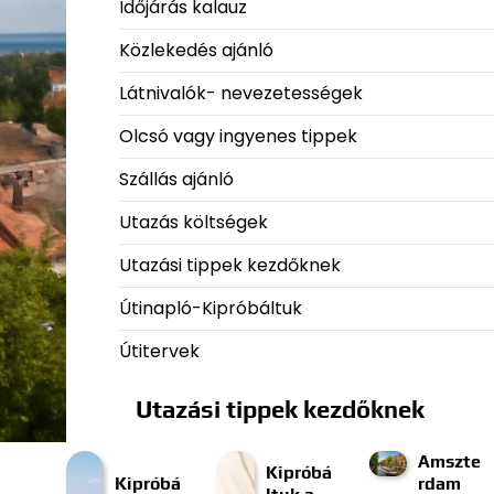
Időjárás kalauz
Közlekedés ajánló
Látnivalók- nevezetességek
Olcsó vagy ingyenes tippek
Szállás ajánló
Utazás költségek
Utazási tippek kezdőknek
Útinapló-Kipróbáltuk
Útitervek
Utazási tippek kezdőknek
Amszte
Kipróbá
Kipróbá
rdam