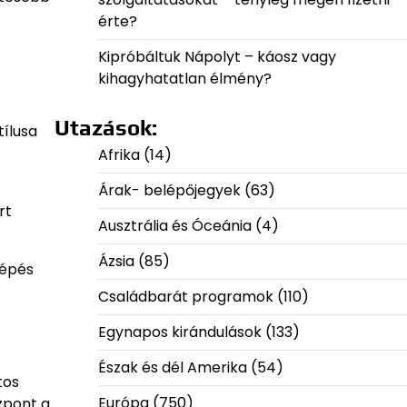
érte?
Kipróbáltuk Nápolyt – káosz vagy
kihagyhatatlan élmény?
Utazások:
tílusa
Afrika
(14)
Árak- belépőjegyek
(63)
rt
Ausztrália és Óceánia
(4)
Ázsia
(85)
lépés
Családbarát programok
(110)
Egynapos kirándulások
(133)
Észak és dél Amerika
(54)
tos
Európa
(750)
zpont a