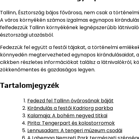
Tallinn, Észtország bájos fővárosa, nem csak a történelm
A város környékén számos izgalmas egynapos kirándulási
felfedezzük Tallinn környékének legnépszerűbb látnivalói
észtországi utazásból.
Fedezzük fel együtt a festői tájakat, a történelmi emlék
könnyedén megtervezheted egynapos kirándulásaidat, aká
cikkben részletes információkat találsz a látnivalókról, 
zökkenőmentes és gazdaságos legyen.
Tartalomjegyzék
Fedezd fel Tallinn óvárosának báját
Kirándulás a festői Kadriorg parkba
Kalamaja: A bohém negyed titkai
Pirita: Tengerpart és kolostorromok
Lennusadam: A tengeri múzeum csodái
A Lahemaa Nemzeti Park természeti szépség