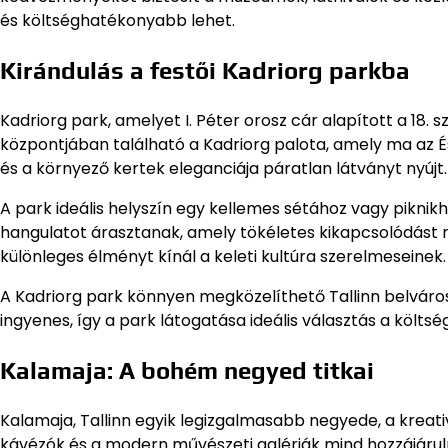
és költséghatékonyabb lehet.
Kirándulás a festői Kadriorg parkba
Kadriorg park, amelyet I. Péter orosz cár alapított a 18. 
központjában található a Kadriorg palota, amely ma az 
és a környező kertek eleganciája páratlan látványt nyújt.
A park ideális helyszín egy kellemes sétához vagy piknik
hangulatot árasztanak, amely tökéletes kikapcsolódást n
különleges élményt kínál a keleti kultúra szerelmeseinek.
A Kadriorg park könnyen megközelíthető Tallinn belváro
ingyenes, így a park látogatása ideális választás a költs
Kalamaja: A bohém negyed titkai
Kalamaja, Tallinn egyik legizgalmasabb negyede, a kreati
kávézók és a modern művészeti galériák mind hozzájáruln