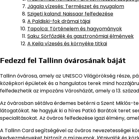
Jägala vízesés: Természet és nyugalom
Szigeti kaland: Naissaar felfedezése
A Paldiski-fok drámai tájai
Tapolca: Történelem és hagyományok
Saku: Sörfőzdék és gasztronómiai élmények
A Keila vízesés és környéke titkai
Fedezd fel Tallinn óvárosának báját
Tallinn óvárosa, amely az UNESCO Világörökség része, pá
középkori épületek és a hangulatos terek mind hozzájáru
felfedezhetik az impozáns Városházát, amely a 13. száza
Az óvárosban sétálva érdemes betérni a Szent Miklós-t
látogatókat. Ne hagyjuk ki a híres Patkó Barátok teret s
specialitásokat. Az óváros felfedezése igazi élmény, am
A Tallinn Card segítségével az óváros nevezetességei k
kedvezményeket biztosít a múzeumok, látnivalók és közl