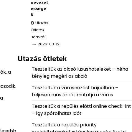
nevezet
essége
k
Utazás
Ötletek
Barbitól
2026-03-12
Utazás ötletek
Teszteltük az olcsó luxushoteleket – néha
ák, a
tényleg megéri az akció
asodik.
Teszteltük a városnézést hajnalban –
teljesen más arcát mutatja a város
 a
Teszteltük a repülés előtti online check-int
– így spórolhatsz időt
Teszteltük a repülős priority
etesebb
szolgáltatásokat – tényleg megéri fizetni