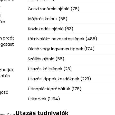
.
Gasztronómia ajánló
(78)
l
Időjárás kalauz
(56)
áin
Közlekedés ajánló
(63)
n arcát
Látnivalók- nevezetességek
(485)
ogatást.
Olcsó vagy ingyenes tippek
(174)
Szállás ajánló
(56)
Utazás költségek
(23)
zhetjük
al és
Utazási tippek kezdőknek
(223)
Útinapló-Kipróbáltuk
(178)
űgöző
Útitervek
(1 194)
Utazás tudnivalók
es. Ez a