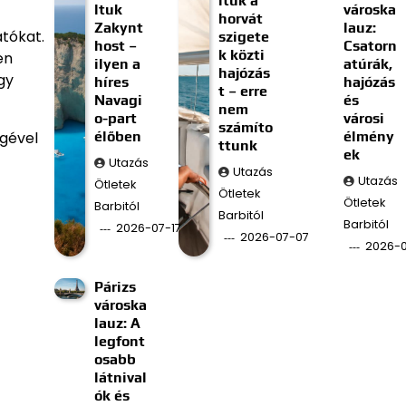
ltuk a
ltuk
városka
horvát
Zakynt
lauz:
atókat.
szigete
host –
Csatorn
k közti
en
ilyen a
atúrák,
hajózás
gy
híres
hajózás
t – erre
Navagi
és
nem
o-part
városi
számíto
élőben
élmény
égével
ttunk
ek
Utazás
Utazás
Utazás
Ötletek
Ötletek
Ötletek
Barbitól
Barbitól
Barbitól
2026-07-17
2026-07-07
2026-
Párizs
városka
lauz: A
legfont
osabb
látnival
ók és