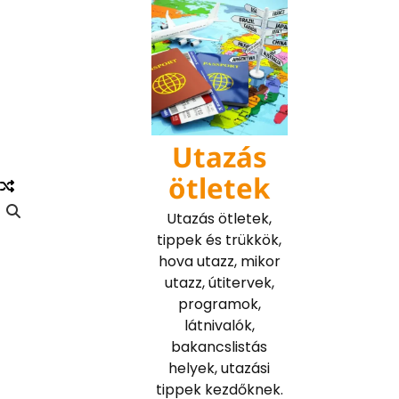
Skip
to
content
Utazás
ötletek
Utazás ötletek,
tippek és trükkök,
hova utazz, mikor
utazz, útitervek,
programok,
látnivalók,
bakancslistás
helyek, utazási
tippek kezdőknek.