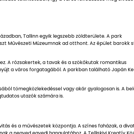
században, Tallinn egyik legszebb zöldterülete. A park
Észt Művészeti Múzeumnak ad otthont. Az épület barokk s
hez. A rózsakertek, a tavak és a szökőkutak romantikus
yújt a város forgatagából. A parkban található Japán Ke
sából tömegközlekedéssel vagy akár gyalogosan is. A be
égtudatos utazók számára is.
vitás és a művészetek központja. A színes faházak, a diva
ak a negyed egyedi hangulatához. A Telliskivi Kreatív Kö