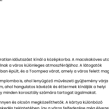
ratlan időutazást kínál a középkorba. A macskaköves utc
lnak a város különleges atmoszférájához. A látogatók
dban épült, és a Toompea várat, amely a város felett mag
emplomba is, ahol lenyűgöző művészeti gyűjtemény várja
em, ahol hangulatos kávézók és éttermek kínálják a helyi
ely minden korosztály számára tartogat izgalmakat.
önnyen és olcsón megközelíthetők. A kártya különböző
ekedés tekintetében, így a város felfedezése még élvez