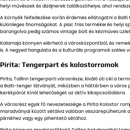
helyi művészek és dizájnerek találkozóhelye, ahol rendsz
A környék felfedezése során érdemes ellátogatni a Balti 
különleges finomságokat. A piac friss termékei és helyi s
barangolva pedig számos vintage bolt és kézműves üzlet 
Kalamaja könnyen elérhető a városközpontból, és remek 
is. A negyed hangulata és a kulturális programok széles
Pirita: Tengerpart és kolostorromok
Pirita, Tallinn tengerparti városrésze, kiváló úti cél a 
a Balti-tenger látványát, miközben a háttérben a város
kerékpárút kínál lehetőséget az aktív kikapcsolódásra.
A városrész egyik fő nevezetessége a Pirita Kolostor rom
maradványai között sétálva valóban visszarepülhetünk az
piknikhez vagy egy pihentető sétához.
Pirita könnyen megközelíthető Tallinn belvárosából töme