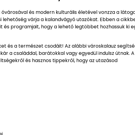
i óvárosával és modern kulturális életével vonzza a látog
 lehetőség várja a kalandvágyó utazókat. Ebben a cikkb
t és programjait, hogy a lehető legtöbbet hozhassuk ki e
eket és a természet csodáit! Az alábbi városkalauz segíts
r a családdal, barátokkal vagy egyedül indulsz útnak. A
költségekről és hasznos tippekről, hogy az utazásod
ei