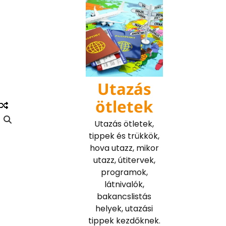
Skip
to
content
Utazás
ötletek
Utazás ötletek,
tippek és trükkök,
hova utazz, mikor
utazz, útitervek,
programok,
látnivalók,
bakancslistás
helyek, utazási
tippek kezdőknek.