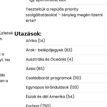
Teszteltük a repülős priority
szolgáltatásokat – tényleg megéri fizetni
érte?
üzletek
Utazások:
án
Afrika
(14)
Árak- belépőjegyek
(63)
k a
Ausztrália és Óceánia
(4)
yt. Ha
Ázsia
(85)
lis
Családbarát programok
(110)
ban a
Egynapos kirándulások
(133)
Észak és dél Amerika
(54)
Európa
(750)