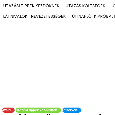
UTAZÁSI TIPPEK KEZDŐKNEK
UTAZÁS KÖLTSÉGEK
Ú
LÁTNIVALÓK- NEVEZETESSÉGEK
ÚTINAPLÓ-KIPRÓBÁL
Ázsia
Utazási tippek kezdőknek
Útitervek