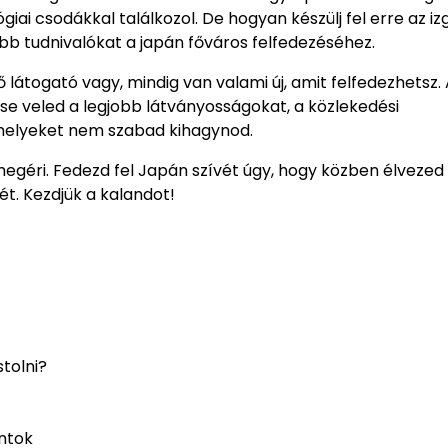
giai csodákkal találkozol. De hogyan készülj fel erre az i
bb tudnivalókat a japán főváros felfedezéséhez.
 látogató vagy, mindig van valami új, amit felfedezhetsz.
se veled a legjobb látványosságokat, a közlekedési
melyeket nem szabad kihagynod.
c megéri. Fedezd fel Japán szívét úgy, hogy közben élvezed
ét. Kezdjük a kalandot!
tolni?
ntok