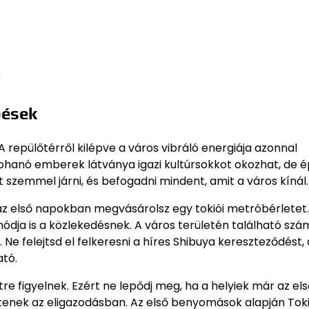
k
pések
repülőtérről kilépve a város vibráló energiája azonnal
rohanó emberek látványa igazi kultúrsokkot okozhat, de 
 szemmel járni, és befogadni mindent, amit a város kínál.
z első napokban megvásárolsz egy tokiói metróbérletet.
ja is a közlekedésnek. A város területén található szá
e felejtsd el felkeresni a híres Shibuya kereszteződést, 
ató.
re figyelnek. Ezért ne lepődj meg, ha a helyiek már az el
tenek az eligazodásban. Az első benyomások alapján Tok