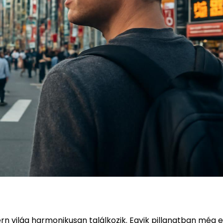
ern világ harmonikusan találkozik. Egyik pillanatban még e