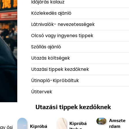
Időjárás kalauz
Közlekedés ajánló
Látnivalók- nevezetességek
Olcsó vagy ingyenes tippek
Szállás ajánló
Utazás költségek
Utazási tippek kezdőknek
Útinapló-Kipróbáltuk
Útitervek
Utazási tippek kezdőknek
Amszte
Kipróbá
Kipróbá
rdam
gy ősi