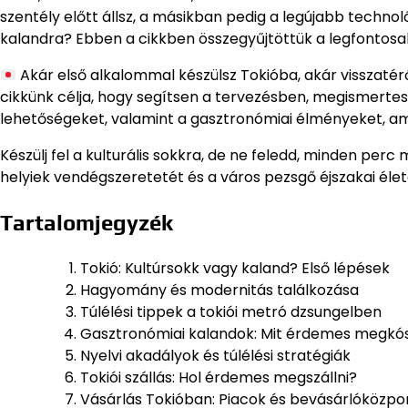
szentély előtt állsz, a másikban pedig a legújabb technoló
kalandra? Ebben a cikkben összegyűjtöttük a legfontosa
Akár első alkalommal készülsz Tokióba, akár visszatérő
cikkünk célja, hogy segítsen a tervezésben, megismertes
lehetőségeket, valamint a gasztronómiai élményeket, a
Készülj fel a kulturális sokkra, de ne feledd, minden per
helyiek vendégszeretetét és a város pezsgő éjszakai élet
Tartalomjegyzék
Tokió: Kultúrsokk vagy kaland? Első lépések
Hagyomány és modernitás találkozása
Túlélési tippek a tokiói metró dzsungelben
Gasztronómiai kalandok: Mit érdemes megkós
Nyelvi akadályok és túlélési stratégiák
Tokiói szállás: Hol érdemes megszállni?
Vásárlás Tokióban: Piacok és bevásárlóközpo