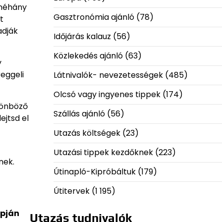
 néhány
Gasztronómia ajánló
(78)
t
adják
Időjárás kalauz
(56)
Közlekedés ajánló
(63)
y
reggeli
Látnivalók- nevezetességek
(485)
Olcsó vagy ingyenes tippek
(174)
ülönböző
Szállás ajánló
(56)
ejtsd el
Utazás költségek
(23)
Utazási tippek kezdőknek
(223)
nek.
Útinapló-Kipróbáltuk
(179)
Útitervek
(1 195)
apján
Utazás tudnivalók