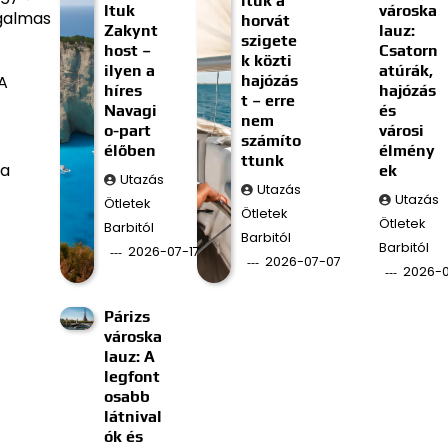
ltuk a
ltuk
városka
zgalmas
horvát
Zakynt
lauz:
szigete
host –
Csatorn
k közti
ilyen a
atúrák,
hajózás
 A
híres
hajózás
t – erre
Navagi
és
nem
o-part
városi
számíto
élőben
élmény
ttunk
 a
ek
Utazás
Utazás
Utazás
Ötletek
Ötletek
Ötletek
Barbitól
Barbitól
Barbitól
2026-07-17
2026-07-07
2026-
Párizs
városka
lauz: A
legfont
osabb
látnival
ók és