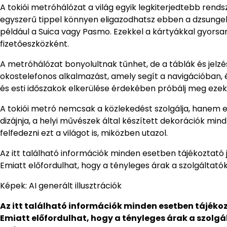
A tokiói metróhálózat a világ egyik legkiterjedtebb rend
egyszerű tippel könnyen eligazodhatsz ebben a dzsungel
például a Suica vagy Pasmo. Ezekkel a kártyákkal gyorsan
fizetőeszközként.
A metróhálózat bonyolultnak tűnhet, de a táblák és jelzé
okostelefonos alkalmazást, amely segít a navigációban, és 
és esti időszakok elkerülése érdekében próbálj meg ez
A tokiói metró nemcsak a közlekedést szolgálja, hanem eg
dizájnja, a helyi művészek által készített dekorációk min
felfedezni ezt a világot is, miközben utazol.
Az itt található információk minden esetben tájékoztató 
Emiatt előfordulhat, hogy a tényleges árak a szolgáltatók 
Képek: AI generált illusztrációk
Az itt található információk minden esetben tájékoz
Emiatt előfordulhat, hogy a tényleges árak a szolgá