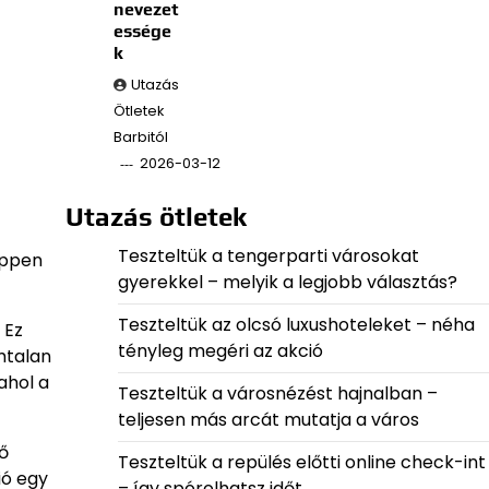
nevezet
essége
k
Utazás
Ötletek
Barbitól
2026-03-12
Utazás ötletek
Teszteltük a tengerparti városokat
éppen
gyerekkel – melyik a legjobb választás?
Teszteltük az olcsó luxushoteleket – néha
 Ez
tényleg megéri az akció
mtalan
ahol a
Teszteltük a városnézést hajnalban –
teljesen más arcát mutatja a város
ső
Teszteltük a repülés előtti online check-int
ió egy
– így spórolhatsz időt