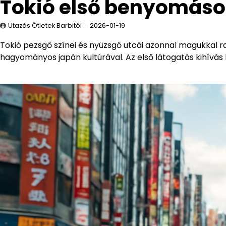
Tokió első benyomások
Utazás Ötletek Barbitól
2026-01-19
Tokió pezsgő színei és nyüzsgő utcái azonnal magukkal r
hagyományos japán kultúrával. Az első látogatás kihívás l