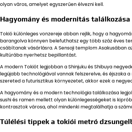
olyan város, amelyet egyszerűen élvezni kell.
Hagyomány és modernitás találkozása
Tokió különleges vonzereje abban rejlik, hogy a hagyomá
barangolva könnyen belefuthatsz egy több száz éves te
csábítanak vásárlásra. A Sensoji templom Asakusában az
kultúrába nyerhetsz bepillantást.
A modern Tokiót legjobban a Shinjuku és Shibuya negyede
legújabb technológiával vannak felszerelve, és éjszaka
szereted a futurisztikus környezetet, akkor ezek a negye
A hagyomány és a modern technológia találkozása legjob
sushi és ramen mellett olyan különlegességeket is kipróbá
kontrasztok városa, ahol mindenki megtalálhatja a szá
Túlélési tippek a tokiói metró dzsunge