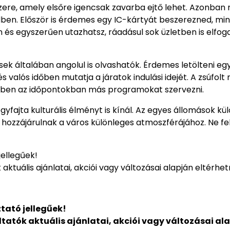
szere, amely elsőre igencsak zavarba ejtő lehet. Azonban
ben. Először is érdemes egy IC-kártyát beszerezned, min
 és egyszerűen utazhatsz, ráadásul sok üzletben is elfog
sek általában angolul is olvashatók. Érdemes letölteni eg
valós időben mutatja a járatok indulási idejét. A zsúfolt 
ekben az időpontokban más programokat szervezni.
yfajta kulturális élményt is kínál. Az egyes állomások k
d hozzájárulnak a város különleges atmoszférájához. Ne fel
jellegűek!
aktuális ajánlatai, akciói vagy változásai alapján eltérhet
tató jellegűek!
ltatók aktuális ajánlatai, akciói vagy változásai al