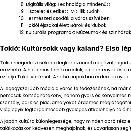
Digitális világ: Technológia mindenütt
Tisztelet és etikett: Mit illik tudni?
Természeti csodák a város szívében
Tokiói éjszakai élet: Bárok és klubok
Kulturális programok: Múzeumok és színháza
Tokió: Kultúrsokk vagy kaland? Első lé
Tokió megérkezésekor a légkör azonnal magával ragad. A 
érezhető. A hatalmas felhőkarcolók, a neonfények és a 
ez adja Tokió varázsát. Az első napokban érdemes nyitott
A legegyszerűbb módja a város felfedezésének, ha már a
nemcsak költséghatékony, hanem gyors és kényelmes mód
szentély, park és piac, amelyeket érdemes meglátogatni. N
világ egyik legforgalmasabb gyalogos átkelőhelye találh
A japán kultúra különlegessége, hogy minden apró részlet
találkozáskor kedvesen meghajolnak, és udvariasan segí