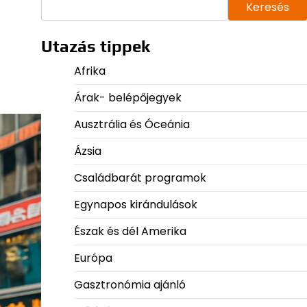
Keresés
Utazás tippek
Afrika
Árak- belépőjegyek
Ausztrália és Óceánia
Ázsia
Családbarát programok
Egynapos kirándulások
Észak és dél Amerika
Európa
Gasztronómia ajánló