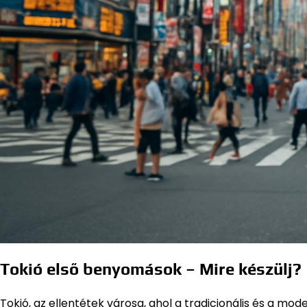
Tokió első benyomások – Mire készülj?
Tokió, az ellentétek városa, ahol a tradicionális és a mod