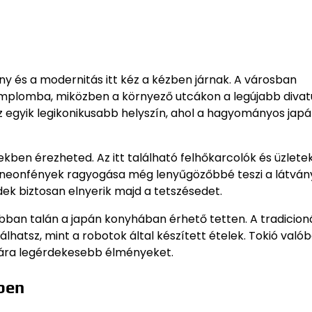
ny és a modernitás itt kéz a kézben járnak. A városban
mplomba, miközben a környező utcákon a legújabb divat
 egyik legikonikusabb helyszín, ahol a hagyományos jap
kben érezheted. Az itt található felhőkarcolók és üzlete
 a neonfények ragyogása még lenyűgözőbbé teszi a látván
dek biztosan elnyerik majd a tetszésedet.
ban talán a japán konyhában érhető tetten. A tradicioná
lhatsz, mint a robotok által készített ételek. Tokió való
mára legérdekesebb élményeket.
lben