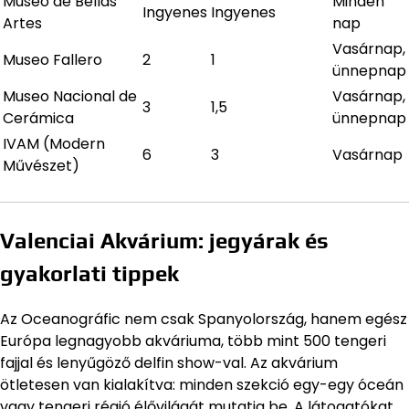
Museo de Bellas
Minden
Ingyenes
Ingyenes
Artes
nap
Vasárnap,
Museo Fallero
2
1
ünnepnap
Museo Nacional de
Vasárnap,
3
1,5
Cerámica
ünnepnap
IVAM (Modern
6
3
Vasárnap
Művészet)
Valenciai Akvárium: jegyárak és
gyakorlati tippek
Az Oceanográfic nem csak Spanyolország, hanem egész
Európa legnagyobb akváriuma, több mint 500 tengeri
fajjal és lenyűgöző delfin show-val. Az akvárium
ötletesen van kialakítva: minden szekció egy-egy óceán
vagy tengeri régió élővilágát mutatja be. A látogatókat