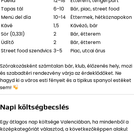
Paella
12–18
Étterem, tengerpart
Tapas tál
6–10
Bár, piac, street food
Menü del día
10–14
Éttermek, hétköznapokon
Kávé
1,5
Kávézó, bár
Sör (0,33l)
2
Bár, étterem
Üdítő
2
Bár, étterem
Street food szendvics
3–5
Piac, utcai árus
Szórakozásként számtalan bár, klub, élőzenés hely, mozi
és szabadtéri rendezvény várja az érdeklődőket. Ne
hagyd ki a város esti fényeit és a tipikus spanyol estéket
sem!
Napi költségbecslés
Egy átlagos nap költsége Valenciában, ha mindenből a
középkategóriát választod, a következőképpen alakul: