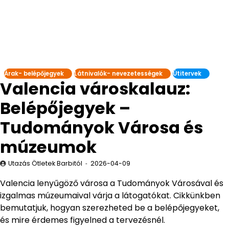
Árak- belépőjegyek
Látnivalók- nevezetességek
Útitervek
Valencia városkalauz:
Belépőjegyek –
Tudományok Városa és
múzeumok
Utazás Ötletek Barbitól
2026-04-09
Valencia lenyűgöző városa a Tudományok Városával és
izgalmas múzeumaival várja a látogatókat. Cikkünkben
bemutatjuk, hogyan szerezheted be a belépőjegyeket,
és mire érdemes figyelned a tervezésnél.