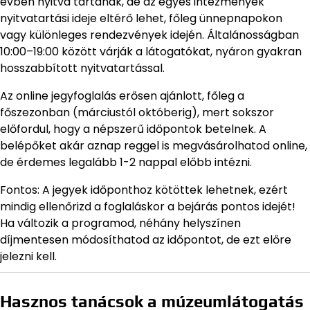
évben nyitva tartanak, de az egyes intézmények
nyitvatartási ideje eltérő lehet, főleg ünnepnapokon
vagy különleges rendezvények idején. Általánosságban
10:00–19:00 között várják a látogatókat, nyáron gyakran
hosszabbított nyitvatartással.
Az online jegyfoglalás erősen ajánlott, főleg a
főszezonban (márciustól októberig), mert sokszor
előfordul, hogy a népszerű időpontok betelnek. A
belépőket akár aznap reggel is megvásárolhatod online,
de érdemes legalább 1-2 nappal előbb intézni.
Fontos: A jegyek időponthoz kötöttek lehetnek, ezért
mindig ellenőrizd a foglaláskor a bejárás pontos idejét!
Ha változik a programod, néhány helyszínen
díjmentesen módosíthatod az időpontot, de ezt előre
jelezni kell.
Hasznos tanácsok a múzeumlátogatás