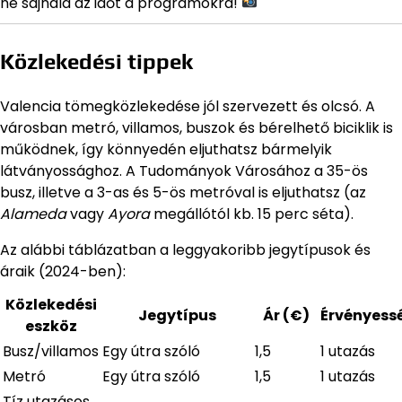
ne sajnáld az időt a programokra!
Közlekedési tippek
Valencia tömegközlekedése jól szervezett és olcsó. A
városban metró, villamos, buszok és bérelhető biciklik is
működnek, így könnyedén eljuthatsz bármelyik
látványossághoz. A Tudományok Városához a 35-ös
busz, illetve a 3-as és 5-ös metróval is eljuthatsz (az
Alameda
vagy
Ayora
megállótól kb. 15 perc séta).
Az alábbi táblázatban a leggyakoribb jegytípusok és
áraik (2024-ben):
Közlekedési
Jegytípus
Ár (€)
Érvényess
eszköz
Busz/villamos
Egy útra szóló
1,5
1 utazás
Metró
Egy útra szóló
1,5
1 utazás
Tíz utazásos