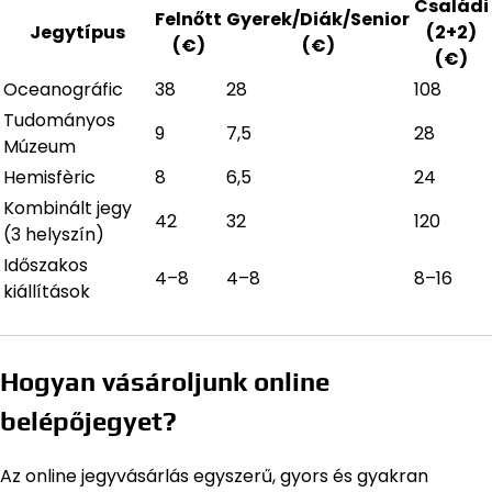
Családi
Felnőtt
Gyerek/Diák/Senior
Jegytípus
(2+2)
(€)
(€)
(€)
Oceanográfic
38
28
108
Tudományos
9
7,5
28
Múzeum
Hemisfèric
8
6,5
24
Kombinált jegy
42
32
120
(3 helyszín)
Időszakos
4–8
4–8
8–16
kiállítások
Hogyan vásároljunk online
belépőjegyet?
Az online jegyvásárlás egyszerű, gyors és gyakran