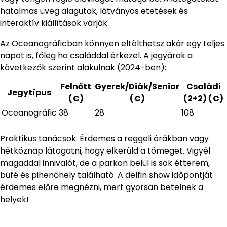
hatalmas üveg alagutak, látványos etetések és
interaktív kiállítások várják.
Az Oceanográficban könnyen eltölthetsz akár egy teljes
napot is, főleg ha családdal érkezel. A jegyárak a
következők szerint alakulnak (2024-ben):
Felnőtt
Gyerek/Diák/Senior
Családi
Jegytípus
(€)
(€)
(2+2) (€)
Oceanográfic
38
28
108
Praktikus tanácsok: Érdemes a reggeli órákban vagy
hétköznap látogatni, hogy elkerüld a tömeget. Vigyél
magaddal innivalót, de a parkon belül is sok étterem,
büfé és pihenőhely található. A delfin show időpontját
érdemes előre megnézni, mert gyorsan betelnek a
helyek!