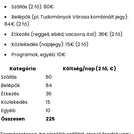
Szállás (2 fő): 80€
Belépők (pl. Tudományok Városa kombinált jegy):
84€ (2 fő)
Étkezés (reggeli, ebéd, vacsora, ital): 36€ (2 fő)
Közlekedés (napijegy): 15€ (2 fő)
Programok, egyéb: 10€
Kategória
Költség/nap (2 fő, €)
Szállás
80
Belépők
84
Étkezés
36
Közlekedés
15
Egyéb
10
Összesen
225