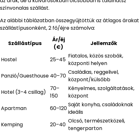
az árak, de a külvárosokban olcsóbban is találhatsz
színvonalas szállást.
Az alábbi táblázatban összegyűjtöttük az átlagos árakat
szállástípusonként, 2 fő/éjre számolva:
Ár/éj
Szállástípus
Jellemzők
(€)
Fiatalos, közös szobák,
Hostel
25–45
központi helyen
Családias, reggelivel,
Panzió/Guesthouse
40–70
központ/külsőbb
70–
Kényelmes, szolgáltatások,
Hotel (3–4 csillag)
150
központ
Saját konyha, családoknak
Apartman
60–120
ideális
Olcsó, természetközeli,
Kemping
20–40
tengerparton