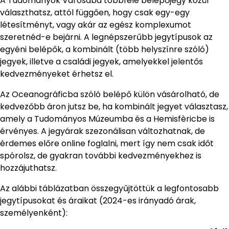
A Tudományok Városába többféle belépőjegy közül
választhatsz, attól függően, hogy csak egy-egy
létesítményt, vagy akár az egész komplexumot
szeretnéd-e bejárni. A legnépszerűbb jegytípusok az
egyéni belépők, a kombinált (több helyszínre szóló)
jegyek, illetve a családi jegyek, amelyekkel jelentős
kedvezményeket érhetsz el.
Az Oceanográficba szóló belépő külön vásárolható, de
kedvezőbb áron jutsz be, ha kombinált jegyet választasz,
amely a Tudományos Múzeumba és a Hemisfèricbe is
érvényes. A jegyárak szezonálisan változhatnak, de
érdemes előre online foglalni, mert így nem csak időt
spórolsz, de gyakran további kedvezményekhez is
hozzájuthatsz.
Az alábbi táblázatban összegyűjtöttük a legfontosabb
jegytípusokat és áraikat (2024-es irányadó árak,
személyenként):