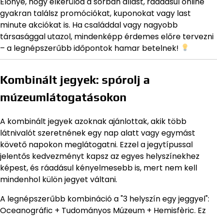
Előnye, hogy elkerülöd a sorban állást, ráadásul online
gyakran találsz promóciókat, kuponokat vagy last
minute akciókat is. Ha családdal vagy nagyobb
társasággal utazol, mindenképp érdemes előre tervezni
– a legnépszerűbb időpontok hamar betelnek!
Kombinált jegyek: spórolj a
múzeumlátogatásokon
A kombinált jegyek azoknak ajánlottak, akik több
látnivalót szeretnének egy nap alatt vagy egymást
követő napokon meglátogatni. Ezzel a jegytípussal
jelentős kedvezményt kapsz az egyes helyszínekhez
képest, és ráadásul kényelmesebb is, mert nem kell
mindenhol külön jegyet váltani.
A legnépszerűbb kombináció a "3 helyszín egy jeggyel":
Oceanográfic + Tudományos Múzeum + Hemisfèric. Ez