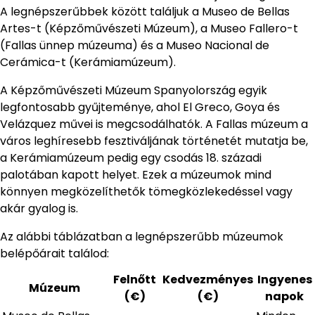
A legnépszerűbbek között találjuk a Museo de Bellas
Artes-t (Képzőművészeti Múzeum), a Museo Fallero-t
(Fallas ünnep múzeuma) és a Museo Nacional de
Cerámica-t (Kerámiamúzeum).
A Képzőművészeti Múzeum Spanyolország egyik
legfontosabb gyűjteménye, ahol El Greco, Goya és
Velázquez művei is megcsodálhatók. A Fallas múzeum a
város leghíresebb fesztiváljának történetét mutatja be,
a Kerámiamúzeum pedig egy csodás 18. századi
palotában kapott helyet. Ezek a múzeumok mind
könnyen megközelíthetők tömegközlekedéssel vagy
akár gyalog is.
Az alábbi táblázatban a legnépszerűbb múzeumok
belépőárait találod:
Felnőtt
Kedvezményes
Ingyenes
Múzeum
(€)
(€)
napok