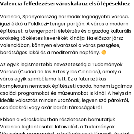
Valencia felfedezése: városkalauz első lépésekhez
Valencia, Spanyolország harmadik legnagyobb városa,
igazi ékkő a Földközi-tenger partján. A város a modern
építészet, a tengerparti életérzés és a gazdag kulturális
örökség tökéletes keverékét kínálja. Ha először jársz
Valenciában, könnyen elvarázsol a város pezsgése,
barátságos lakói és a mediterrán napfény.
Az egyik legismertebb nevezetesség a Tudományok
Városa (Ciudad de las Artes y las Ciencias), amely a
város egyik szimbóluma lett. Ez a futurisztikus
komplexum nemcsak építészeti csoda, hanem izgalmas
családi programokat és múzeumokat is kínál. A helyszín
ideális választás minden utazónak, legyen szó párokról,
családokról vagy akár baráti társaságokról.
Ebben a városkalauzban részletesen bemutatjuk
Valencia legfontosabb látnivalóit, a Tudományok
Városának programjait, a belépőjegyek típusait, árakat,