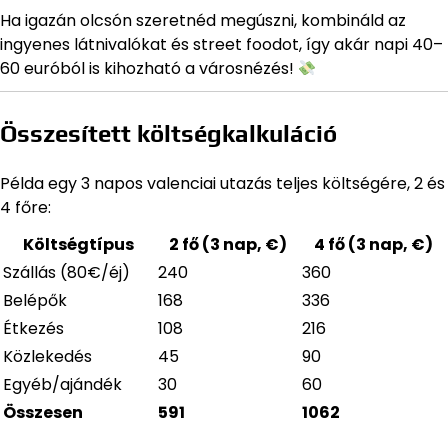
Ha igazán olcsón szeretnéd megúszni, kombináld az
ingyenes látnivalókat és street foodot, így akár napi 40–
60 euróból is kihozható a városnézés!
Összesített költségkalkuláció
Példa egy 3 napos valenciai utazás teljes költségére, 2 és
4 főre:
Költségtípus
2 fő (3 nap, €)
4 fő (3 nap, €)
Szállás (80€/éj)
240
360
Belépők
168
336
Étkezés
108
216
Közlekedés
45
90
Egyéb/ajándék
30
60
Összesen
591
1062