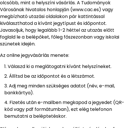
olcsóbb, mint a helyszíni vásárlás. A Tudományok
Városának hivatalos honlapján (www.cac.es) vagy
megbízható utazási oldalakon pár kattintással
kiválaszthatod a kívánt jegytípust és időpontot.
Javasoljuk, hogy legalább 1-2 héttel az utazás előtt
foglald le a belépőket, főleg főszezonban vagy iskolai
szünetek idején.
Az online jegyvásárlás menete:
Válaszd ki a meglátogatni kívánt helyszíneket.
Állítsd be az időpontot és a létszámot.
Adj meg minden szükséges adatot (név, e-mail,
bankkártya).
Fizetés után e-mailben megkapod a jegyedet (QR-
kód vagy pdf formátumban), ezt elég telefonon
bemutatni a beléptetéskor.