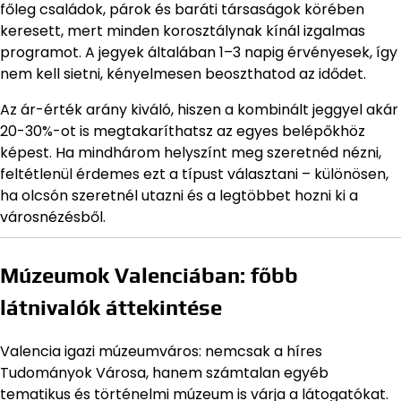
főleg családok, párok és baráti társaságok körében
keresett, mert minden korosztálynak kínál izgalmas
programot. A jegyek általában 1–3 napig érvényesek, így
nem kell sietni, kényelmesen beoszthatod az idődet.
Az ár-érték arány kiváló, hiszen a kombinált jeggyel akár
20-30%-ot is megtakaríthatsz az egyes belépőkhöz
képest. Ha mindhárom helyszínt meg szeretnéd nézni,
feltétlenül érdemes ezt a típust választani – különösen,
ha olcsón szeretnél utazni és a legtöbbet hozni ki a
városnézésből.
Múzeumok Valenciában: főbb
látnivalók áttekintése
Valencia igazi múzeumváros: nemcsak a híres
Tudományok Városa, hanem számtalan egyéb
tematikus és történelmi múzeum is várja a látogatókat.