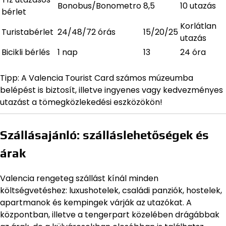
Bonobus/Bonometro
8,5
10 utazás
bérlet
Korlátlan
Turistabérlet
24/48/72 órás
15/20/25
utazás
Bicikli bérlés
1 nap
13
24 óra
Tipp: A Valencia Tourist Card számos múzeumba
belépést is biztosít, illetve ingyenes vagy kedvezményes
utazást a tömegközlekedési eszközökön!
Szállásajánló: szálláslehetőségek és
árak
Valencia rengeteg szállást kínál minden
költségvetéshez: luxushotelek, családi panziók, hostelek,
apartmanok és kempingek várják az utazókat. A
központban, illetve a tengerpart közelében drágábbak