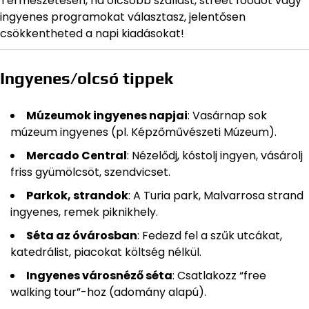
Természetesen, ha olcsóbb szállást, street foodot vagy
ingyenes programokat választasz, jelentősen
csökkentheted a napi kiadásokat!
Ingyenes/olcsó tippek
Múzeumok ingyenes napjai
: Vasárnap sok
múzeum ingyenes (pl. Képzőművészeti Múzeum).
Mercado Central
: Nézelődj, kóstolj ingyen, vásárolj
friss gyümölcsöt, szendvicset.
Parkok, strandok
: A Turia park, Malvarrosa strand
ingyenes, remek piknikhely.
Séta az óvárosban
: Fedezd fel a szűk utcákat,
katedrálist, piacokat költség nélkül.
Ingyenes városnéző séta
: Csatlakozz “free
walking tour”-hoz (adomány alapú).