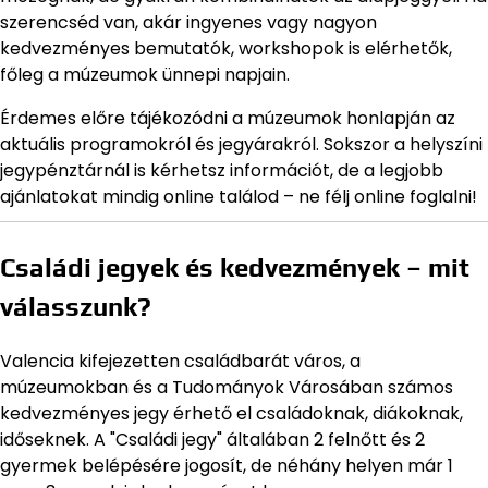
szerencséd van, akár ingyenes vagy nagyon
kedvezményes bemutatók, workshopok is elérhetők,
főleg a múzeumok ünnepi napjain.
Érdemes előre tájékozódni a múzeumok honlapján az
aktuális programokról és jegyárakról. Sokszor a helyszíni
jegypénztárnál is kérhetsz információt, de a legjobb
ajánlatokat mindig online találod – ne félj online foglalni!
Családi jegyek és kedvezmények – mit
válasszunk?
Valencia kifejezetten családbarát város, a
múzeumokban és a Tudományok Városában számos
kedvezményes jegy érhető el családoknak, diákoknak,
időseknek. A "Családi jegy" általában 2 felnőtt és 2
gyermek belépésére jogosít, de néhány helyen már 1