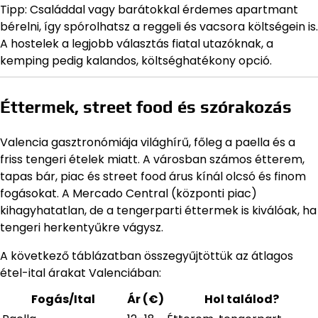
Tipp: Családdal vagy barátokkal érdemes apartmant
bérelni, így spórolhatsz a reggeli és vacsora költségein is.
A hostelek a legjobb választás fiatal utazóknak, a
kemping pedig kalandos, költséghatékony opció.
Éttermek, street food és szórakozás
Valencia gasztronómiája világhírű, főleg a paella és a
friss tengeri ételek miatt. A városban számos étterem,
tapas bár, piac és street food árus kínál olcsó és finom
fogásokat. A Mercado Central (központi piac)
kihagyhatatlan, de a tengerparti éttermek is kiválóak, ha
tengeri herkentyűkre vágysz.
A következő táblázatban összegyűjtöttük az átlagos
étel-ital árakat Valenciában:
Fogás/Ital
Ár (€)
Hol találod?