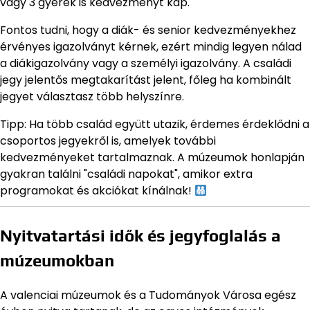
vagy 3 gyerek is kedvezményt kap.
Fontos tudni, hogy a diák- és senior kedvezményekhez
érvényes igazolványt kérnek, ezért mindig legyen nálad
a diákigazolvány vagy a személyi igazolvány. A családi
jegy jelentős megtakarítást jelent, főleg ha kombinált
jegyet választasz több helyszínre.
Tipp: Ha több család együtt utazik, érdemes érdeklődni a
csoportos jegyekről is, amelyek további
kedvezményeket tartalmaznak. A múzeumok honlapján
gyakran találni "családi napokat", amikor extra
programokat és akciókat kínálnak!
Nyitvatartási idők és jegyfoglalás a
múzeumokban
A valenciai múzeumok és a Tudományok Városa egész