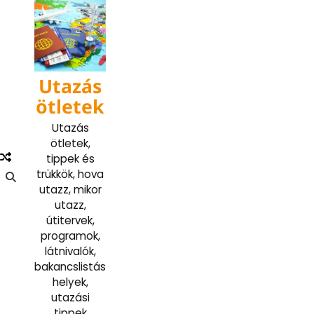
Skip
to
content
Utazás
ötletek
Utazás
ötletek,
tippek és
trükkök, hova
utazz, mikor
utazz,
útitervek,
programok,
látnivalók,
bakancslistás
helyek,
utazási
tippek