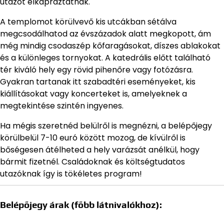
utazót elkápráztatnak.
A templomot körülvevő kis utcákban sétálva
megcsodálhatod az évszázadok alatt megkopott, ám
még mindig csodaszép kőfaragásokat, díszes ablakokat
és a különleges tornyokat. A katedrális előtt található
tér kiváló hely egy rövid pihenőre vagy fotózásra.
Gyakran tartanak itt szabadtéri eseményeket, kis
kiállításokat vagy koncerteket is, amelyeknek a
megtekintése szintén ingyenes.
Ha mégis szeretnéd belülről is megnézni, a belépőjegy
körülbelül 7-10 euró között mozog, de kívülről is
bőségesen átélheted a hely varázsát anélkül, hogy
bármit fizetnél. Családoknak és költségtudatos
utazóknak így is tökéletes program!
Belépőjegy árak (főbb látnivalókhoz):