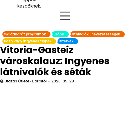
kezdőknek.
Családbarát programok
Európa
Látnivalók- nevezetességek
Olcsó vagy ingyenes tippek
Útitervek
Vitoria-Gasteiz
városkalauz: Ingyenes
látnivalók és séták
Utazás Ötletek Barbitól
2026-05-28