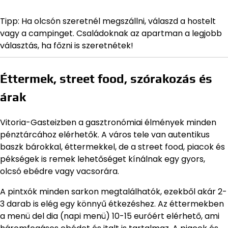
Tipp: Ha olcsón szeretnél megszállni, válaszd a hostelt
vagy a campinget. Családoknak az apartman a legjobb
választás, ha főzni is szeretnétek!
Éttermek, street food, szórakozás és
árak
Vitoria-Gasteizben a gasztronómiai élmények minden
pénztárcához elérhetők. A város tele van autentikus
baszk bárokkal, éttermekkel, de a street food, piacok és
pékségek is remek lehetőséget kínálnak egy gyors,
olcsó ebédre vagy vacsorára.
A pintxók minden sarkon megtalálhatók, ezekből akár 2-
3 darab is elég egy könnyű étkezéshez. Az éttermekben
a menü del dia (napi menü) 10-15 euróért elérhető, ami