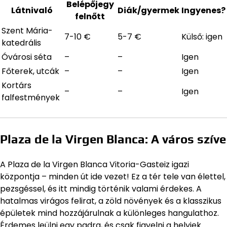
Belépőjegy
Látnivaló
Diák/gyermek
Ingyenes?
felnőtt
Szent Mária-
7-10 €
5-7 €
Külső: igen
katedrális
Óvárosi séta
–
–
Igen
Főterek, utcák
–
–
Igen
Kortárs
–
–
Igen
falfestmények
Plaza de la Virgen Blanca: A város szíve
A Plaza de la Virgen Blanca Vitoria-Gasteiz igazi
központja – minden út ide vezet! Ez a tér tele van élettel,
pezsgéssel, és itt mindig történik valami érdekes. A
hatalmas virágos felirat, a zöld növények és a klasszikus
épületek mind hozzájárulnak a különleges hangulathoz.
Érdemes leülni egy padra, és csak figyelni a helyiek