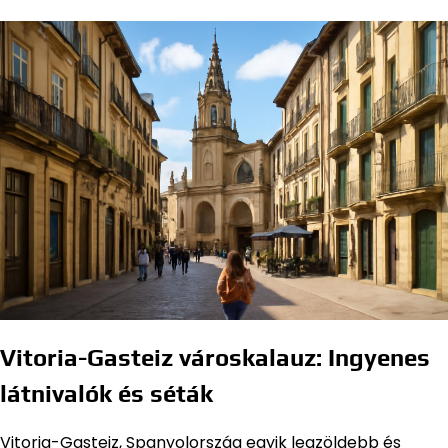
Vitoria-Gasteiz városkalauz: Ingyenes
látnivalók és séták
Vitoria-Gasteiz, Spanyolország egyik legzöldebb és