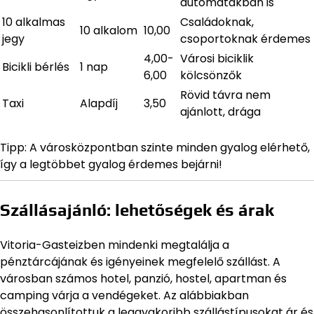
automatákban is
10 alkalmas
Családoknak,
10 alkalom
10,00
jegy
csoportoknak érdemes
4,00-
Városi biciklik
Bicikli bérlés
1 nap
6,00
kölcsönzők
Rövid távra nem
Taxi
Alapdíj
3,50
ajánlott, drága
Tipp: A városközpontban szinte minden gyalog elérhető,
így a legtöbbet gyalog érdemes bejárni!
Szállásajánló: lehetőségek és árak
Vitoria-Gasteizben mindenki megtalálja a
pénztárcájának és igényeinek megfelelő szállást. A
városban számos hotel, panzió, hostel, apartman és
camping várja a vendégeket. Az alábbiakban
összehasonlítottuk a leggyakoribb szállástípusokat ár és