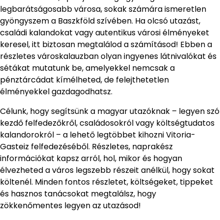
legbarátságosabb városa, sokak számára ismeretlen
gyöngyszem a Baszkföld szívében. Ha olcsó utazást,
családi kalandokat vagy autentikus városi élményeket
keresel, itt biztosan megtalálod a számításod! Ebben a
részletes városkalauzban olyan ingyenes látnivalókat és
sétákat mutatunk be, amelyekkel nemcsak a
pénztárcádat kímélheted, de felejthetetlen
élményekkel gazdagodhatsz.
Célunk, hogy segítsünk a magyar utazóknak – legyen szó
kezdő felfedezőkről, családosokról vagy költségtudatos
kalandorokról – a lehető legtöbbet kihozni Vitoria-
Gasteiz felfedezéséből. Részletes, naprakész
információkat kapsz arról, hol, mikor és hogyan
élvezheted a város legszebb részeit anélkül, hogy sokat
költenél. Minden fontos részletet, költségeket, tippeket
és hasznos tanácsokat megtalálsz, hogy
zökkenőmentes legyen az utazásod!