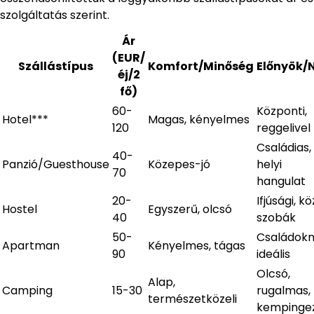
szolgáltatás szerint.
Ár
(EUR/
Szállástípus
Komfort/Minőség
Előnyök/N
éj/2
fő)
60-
Központi,
Hotel***
Magas, kényelmes
120
reggelivel
Családias,
40-
Panzió/Guesthouse
Közepes-jó
helyi
70
hangulat
20-
Ifjúsági, k
Hostel
Egyszerű, olcsó
40
szobák
50-
Családok
Apartman
Kényelmes, tágas
90
ideális
Olcsó,
Alap,
Camping
15-30
rugalmas,
természetközeli
kempinge