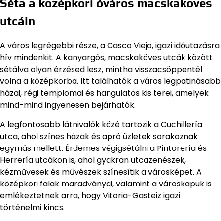
Séta a középkori óváros macskaköves
utcáin
A város legrégebbi része, a Casco Viejo, igazi időutazásra
hív mindenkit. A kanyargós, macskaköves utcák között
sétálva olyan érzésed lesz, mintha visszacsöppentél
volna a középkorba. Itt találhatók a város legpatinásabb
házai, régi templomai és hangulatos kis terei, amelyek
mind-mind ingyenesen bejárhatók.
A legfontosabb látnivalók közé tartozik a Cuchillería
utca, ahol színes házak és apró üzletek sorakoznak
egymás mellett. Érdemes végigsétálni a Pintorería és
Herrería utcákon is, ahol gyakran utcazenészek,
kézművesek és művészek színesítik a városképet. A
középkori falak maradványai, valamint a városkapuk is
emlékeztetnek arra, hogy Vitoria-Gasteiz igazi
történelmi kincs.