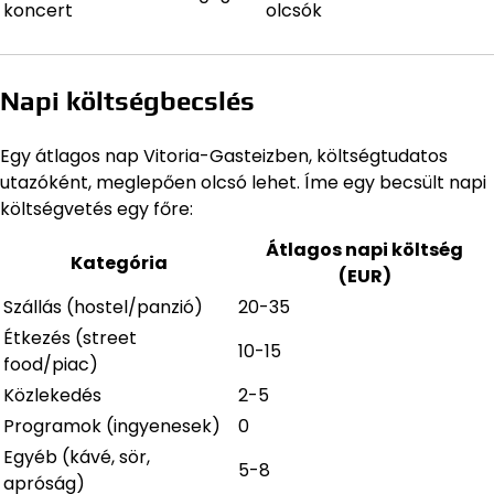
koncert
olcsók
Napi költségbecslés
Egy átlagos nap Vitoria-Gasteizben, költségtudatos
utazóként, meglepően olcsó lehet. Íme egy becsült napi
költségvetés egy főre:
Átlagos napi költség
Kategória
(EUR)
Szállás (hostel/panzió)
20-35
Étkezés (street
10-15
food/piac)
Közlekedés
2-5
Programok (ingyenesek)
0
Egyéb (kávé, sör,
5-8
apróság)