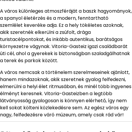
A város különleges atmoszféráját a baszk hagyományok,
a spanyol életérzés és a modern, fenntartható
szemlélet keveréke adja. Ez a hely tökéletes azoknak,
akik szeretnék elkerülni a zsúfolt, drága
turistacélpontokat, és inkább autentikus, barátságos
környezetre vágynak. Vitoria-Gasteiz igazi családbarát
úti cél, ahol a gyerekek is biztonságban szaladgálhatnak
a terek és parkok között.
A város nemcsak a történelem szerelmeseinek ajánlott,
hanem mindazoknak, akik szeretnek gyalog felfedezni,
elmerülni a helyi élet ritmusában, és minél több ingyenes
élményt keresnek. Vitoria-Gasteizben a legtöbb
látványosság gyalogosan is könnyen elérhető, így nem
kell sokat költeni közlekedésre sem. Az egész város egy
nagy, felfedezésre váró múzeum, amely csak rád vár!