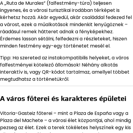
A „Ruta de Murales” (falfestmény-túra) teljesen
ingyenes, és a városi turisztikai irodában térképet is
kérhetsz hozzá. Akár egyedül, akár családdal fedezed fel
a várost, ezek a műalkotások mindenkit lenyűgöznek –
ráadásul remek hátteret adnak a fényképekhez.
Érdemes lassan sétálni, felfedezni a részleteket, hiszen
minden festmény egy-egy történetet mesél el.
Tipp: Ha szereted az instakompatibilis helyeket, a város
falfestményei kötelező állomások! Néhány alkotás
interaktív is, vagy QR-kódot tartalmaz, amellyel többet
megtudhatsz a történetükről.
A város főterei és karakteres épületei
Vitoria-Gasteiz főterei – mint a Plaza de España vagy a
Plaza del Machete – a városi élet központjai, ahol mindig
pezseg az élet. Ezek a terek tökéletes helyszínek egy kis