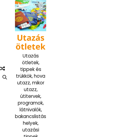
Skip
to
content
Utazás
ötletek
Utazás
ötletek,
tippek és
trükkök, hova
utazz, mikor
utazz,
útitervek,
programok,
látnivalók,
bakancslistás
helyek,
utazási
tippek