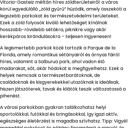
Vitoria-Gasteiz méltán híres zöldterületeiről: a város
körül egyedülálló „zöld gyűrű” húzódik, amely összeköti a
legszebb parkokat és természetvédelmi területeket.
Ezek a zöld folyosók kiváló lehetőséget kínálnak
hosszabb-rövidebb sétákra, piknikre vagy akár
kerékpáros kirándulásokra – teljesen ingyenesen!
A legismertebb parkok közé tartozik a Parque de la
Florida, amely romantikus sétányairól és árnyas fáiról
híres, valamint a Salburua park, ahol vadon élő
madarakat, sőt, akár hódokat is megfigyelhetsz. Ezek a
helyek nemcsak a természetbarátoknak, de
családoknak és kisgyerekekkel utazóknak is ideálisak,
hiszen játszóterek, tavak és kilátók teszik változatossá a
pihenést.
A városi parkokban gyakran találkozhatsz helyi
sportolókkal, futókkal és bringásokkal, így igazi aktív,
egészséges életérzést is magadba szívhatsz. Tipp: Vigyél
magaddal pokrócot és néhány finomságot a piacról, és