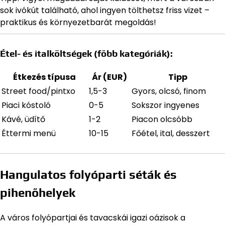
sok ivókút található, ahol ingyen tölthetsz friss vizet –
praktikus és környezetbarát megoldás!
Étel- és italköltségek (főbb kategóriák):
Étkezés típusa
Ár (EUR)
Tipp
Street food/pintxo
1,5-3
Gyors, olcsó, finom
Piaci kóstoló
0-5
Sokszor ingyenes
Kávé, üdítő
1-2
Piacon olcsóbb
Éttermi menü
10-15
Főétel, ital, desszert
Hangulatos folyóparti séták és
pihenőhelyek
A város folyópartjai és tavacskái igazi oázisok a