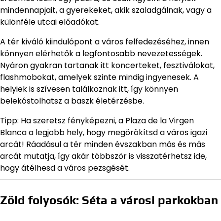
mindennapjait, a gyerekeket, akik szaladgálnak, vagy a
különféle utcai előadókat.
A tér kiváló kiindulópont a város felfedezéséhez, innen
könnyen elérhetők a legfontosabb nevezetességek.
Nyáron gyakran tartanak itt koncerteket, fesztiválokat,
flashmobokat, amelyek szinte mindig ingyenesek. A
helyiek is szívesen találkoznak itt, így könnyen
belekóstolhatsz a baszk életérzésbe.
Tipp: Ha szeretsz fényképezni, a Plaza de la Virgen
Blanca a legjobb hely, hogy megörökítsd a város igazi
arcát! Ráadásul a tér minden évszakban más és más
arcát mutatja, így akár többször is visszatérhetsz ide,
hogy átélhesd a város pezsgését.
Zöld folyosók: Séta a városi parkokban