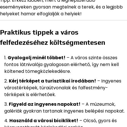
Tipp: Érkezz időben, mert a legnépszerűbb
eseményeken gyorsan megtelnek a terek, és a legjobb
helyeket hamar elfoglalják a helyiek!
Praktikus tippek a város
felfedezéséhez költségmentesen
Gyalogolj minél többet!
– A város szinte összes
fontos látnivalója gyalogosan elérhető, így nem kell
költened tömegközlekedésre.
Kérj térképet a turisztikai irodában!
– Ingyenes
várostérképek, túraútvonalak és falfestmény-
térképek is elérhetőek.
Figyeld az ingyenes napokat!
– A múzeumok,
galériák gyakran tartanak ingyenes belépési napokat.
Használd a városi bicikliket!
– Olcsó, gyors és