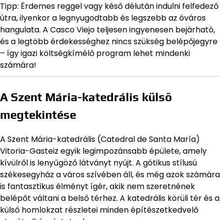
Tipp: Érdemes reggel vagy késő délután indulni felfedező
útra, ilyenkor a legnyugodtabb és legszebb az óváros
hangulata. A Casco Viejo teljesen ingyenesen bejárható,
és a legtöbb érdekességhez nincs szükség belépőjegyre
– így igazi költségkímélő program lehet mindenki
számára!
A Szent Mária-katedrális külső
megtekintése
A Szent Mária-katedrális (Catedral de Santa María)
Vitoria-Gasteiz egyik legimpozánsabb épülete, amely
kívülről is lenyűgöző látványt nyújt. A gótikus stílusú
székesegyház a város szívében áll, és még azok számára
is fantasztikus élményt ígér, akik nem szeretnének
belépőt váltani a belső térhez. A katedrális körüli tér és a
külső homlokzat részletei minden építészetkedvelő