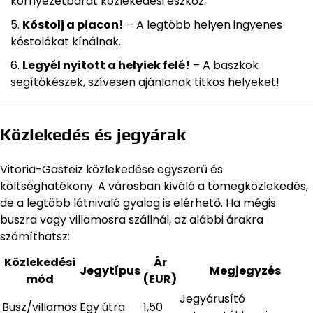
környezetbarát közlekedési eszköz.
Kóstolj a piacon!
– A legtöbb helyen ingyenes
kóstolókat kínálnak.
Legyél nyitott a helyiek felé!
– A baszkok
segítőkészek, szívesen ajánlanak titkos helyeket!
Közlekedés és jegyárak
Vitoria-Gasteiz közlekedése egyszerű és
költséghatékony. A városban kiváló a tömegközlekedés,
de a legtöbb látnivaló gyalog is elérhető. Ha mégis
buszra vagy villamosra szállnál, az alábbi árakra
számíthatsz:
Közlekedési
Ár
Jegytípus
Megjegyzés
mód
(EUR)
Jegyárusító
Busz/villamos
Egy útra
1,50