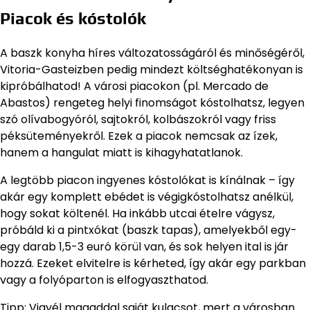
Piacok és kóstolók
A baszk konyha híres változatosságáról és minőségéről,
Vitoria-Gasteizben pedig mindezt költséghatékonyan is
kipróbálhatod! A városi piacokon (pl. Mercado de
Abastos) rengeteg helyi finomságot kóstolhatsz, legyen
szó olívabogyóról, sajtokról, kolbászokról vagy friss
péksüteményekről. Ezek a piacok nemcsak az ízek,
hanem a hangulat miatt is kihagyhatatlanok.
A legtöbb piacon ingyenes kóstolókat is kínálnak – így
akár egy komplett ebédet is végigkóstolhatsz anélkül,
hogy sokat költenél. Ha inkább utcai ételre vágysz,
próbáld ki a pintxókat (baszk tapas), amelyekből egy-
egy darab 1,5-3 euró körül van, és sok helyen ital is jár
hozzá. Ezeket elvitelre is kérheted, így akár egy parkban
vagy a folyóparton is elfogyaszthatod.
Tipp: Vigyél magaddal saját kulacsot, mert a városban