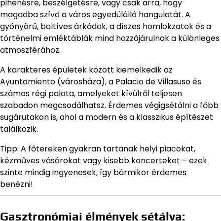
pihenésre, beszélgetésre, vagy csak arra, hogy
magadba szívd a város egyedülálló hangulatát. A
gyönyörű, boltíves árkádok, a díszes homlokzatok és a
történelmi emléktáblák mind hozzájárulnak a különleges
atmoszférához.
A karakteres épületek között kiemelkedik az
Ayuntamiento (városháza), a Palacio de Villasuso és
számos régi palota, amelyeket kívülről teljesen
szabadon megcsodálhatsz. Érdemes végigsétálni a főbb
sugárutakon is, ahol a modern és a klasszikus építészet
találkozik.
Tipp: A főtereken gyakran tartanak helyi piacokat,
kézműves vásárokat vagy kisebb koncerteket – ezek
szinte mindig ingyenesek, így bármikor érdemes
benézni!
Gasztronómiai élmények sétálva: