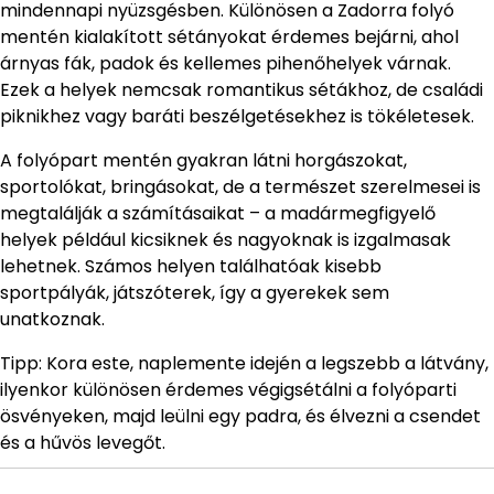
mindennapi nyüzsgésben. Különösen a Zadorra folyó
mentén kialakított sétányokat érdemes bejárni, ahol
árnyas fák, padok és kellemes pihenőhelyek várnak.
Ezek a helyek nemcsak romantikus sétákhoz, de családi
piknikhez vagy baráti beszélgetésekhez is tökéletesek.
A folyópart mentén gyakran látni horgászokat,
sportolókat, bringásokat, de a természet szerelmesei is
megtalálják a számításaikat – a madármegfigyelő
helyek például kicsiknek és nagyoknak is izgalmasak
lehetnek. Számos helyen találhatóak kisebb
sportpályák, játszóterek, így a gyerekek sem
unatkoznak.
Tipp: Kora este, naplemente idején a legszebb a látvány,
ilyenkor különösen érdemes végigsétálni a folyóparti
ösvényeken, majd leülni egy padra, és élvezni a csendet
és a hűvös levegőt.