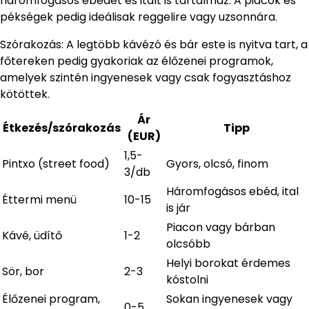
háromfogásos ebédet és italt is tartalmaz. A piacok és
pékségek pedig ideálisak reggelire vagy uzsonnára.
Szórakozás: A legtöbb kávézó és bár este is nyitva tart, a
főtereken pedig gyakoriak az élőzenei programok,
amelyek szintén ingyenesek vagy csak fogyasztáshoz
kötöttek.
Ár
Étkezés/szórakozás
Tipp
(EUR)
1,5-
Pintxo (street food)
Gyors, olcsó, finom
3/db
Háromfogásos ebéd, ital
Éttermi menü
10-15
is jár
Piacon vagy bárban
Kávé, üdítő
1-2
olcsóbb
Helyi borokat érdemes
Sör, bor
2-3
kóstolni
Élőzenei program,
Sokan ingyenesek vagy
0-5