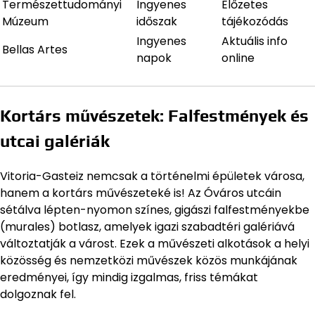
Természettudományi
Ingyenes
Előzetes
Múzeum
időszak
tájékozódás
Ingyenes
Aktuális info
Bellas Artes
napok
online
Kortárs művészetek: Falfestmények és
utcai galériák
Vitoria-Gasteiz nemcsak a történelmi épületek városa,
hanem a kortárs művészeteké is! Az Óváros utcáin
sétálva lépten-nyomon színes, gigászi falfestményekbe
(murales) botlasz, amelyek igazi szabadtéri galériává
változtatják a várost. Ezek a művészeti alkotások a helyi
közösség és nemzetközi művészek közös munkájának
eredményei, így mindig izgalmas, friss témákat
dolgoznak fel.