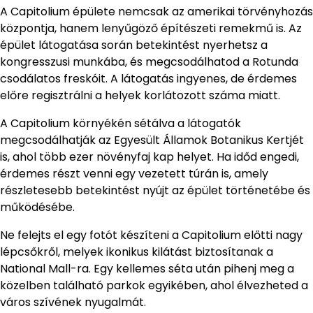
A Capitolium épülete nemcsak az amerikai törvényhozás
központja, hanem lenyűgöző építészeti remekmű is. Az
épület látogatása során betekintést nyerhetsz a
kongresszusi munkába, és megcsodálhatod a Rotunda
csodálatos freskóit. A látogatás ingyenes, de érdemes
előre regisztrálni a helyek korlátozott száma miatt.
A Capitolium környékén sétálva a látogatók
megcsodálhatják az Egyesült Államok Botanikus Kertjét
is, ahol több ezer növényfaj kap helyet. Ha időd engedi,
érdemes részt venni egy vezetett túrán is, amely
részletesebb betekintést nyújt az épület történetébe és
működésébe.
Ne felejts el egy fotót készíteni a Capitolium előtti nagy
lépcsőkről, melyek ikonikus kilátást biztosítanak a
National Mall-ra. Egy kellemes séta után pihenj meg a
közelben található parkok egyikében, ahol élvezheted a
város szívének nyugalmát.