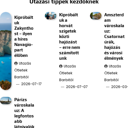
Utazási tippek kezdőknek
Kipróbált
Amszterd
Kipróbált
uk a
am
uk
horvát
városkala
Zakyntho
szigetek
uz:
st – ilyen
közti
Csatornat
a híres
hajózást
úrák,
Navagio-
– erre nem
hajózás
part
számított
és városi
élőben
unk
élmények
Utazás
Utazás
Utazás
Ötletek
Ötletek
Ötletek
Barbitól
Barbitól
Barbitól
2026-07-17
2026-07-07
2026-03
Párizs
városkala
uz: A
legfontos
abb
látnivalók