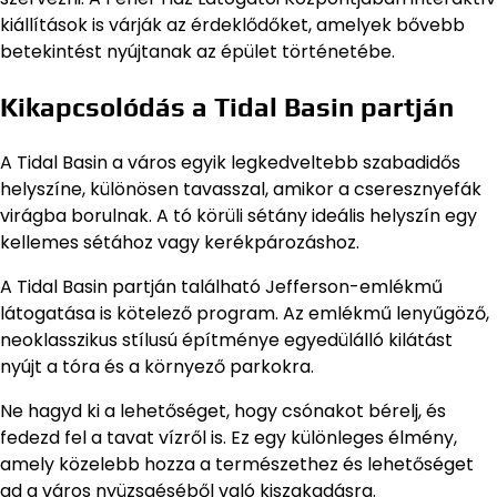
kiállítások is várják az érdeklődőket, amelyek bővebb
betekintést nyújtanak az épület történetébe.
Kikapcsolódás a Tidal Basin partján
A Tidal Basin a város egyik legkedveltebb szabadidős
helyszíne, különösen tavasszal, amikor a cseresznyefák
virágba borulnak. A tó körüli sétány ideális helyszín egy
kellemes sétához vagy kerékpározáshoz.
A Tidal Basin partján található Jefferson-emlékmű
látogatása is kötelező program. Az emlékmű lenyűgöző,
neoklasszikus stílusú építménye egyedülálló kilátást
nyújt a tóra és a környező parkokra.
Ne hagyd ki a lehetőséget, hogy csónakot bérelj, és
fedezd fel a tavat vízről is. Ez egy különleges élmény,
amely közelebb hozza a természethez és lehetőséget
ad a város nyüzsgéséből való kiszakadásra.