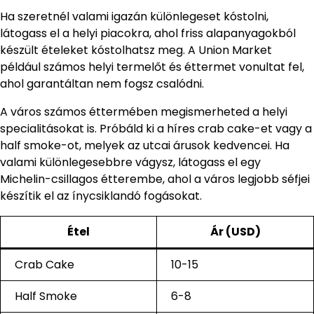
Ha szeretnél valami igazán különlegeset kóstolni,
látogass el a helyi piacokra, ahol friss alapanyagokból
készült ételeket kóstolhatsz meg. A Union Market
például számos helyi termelőt és éttermet vonultat fel,
ahol garantáltan nem fogsz csalódni.
A város számos éttermében megismerheted a helyi
specialitásokat is. Próbáld ki a híres crab cake-et vagy a
half smoke-ot, melyek az utcai árusok kedvencei. Ha
valami különlegesebbre vágysz, látogass el egy
Michelin-csillagos étterembe, ahol a város legjobb séfjei
készítik el az ínycsiklandó fogásokat.
Étel
Ár (USD)
Crab Cake
10-15
Half Smoke
6-8