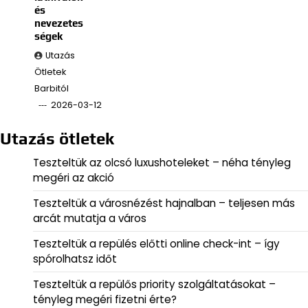
és
nevezetes
ségek
Utazás
Ötletek
Barbitól
2026-03-12
Utazás ötletek
Teszteltük az olcsó luxushoteleket – néha tényleg
megéri az akció
Teszteltük a városnézést hajnalban – teljesen más
arcát mutatja a város
Teszteltük a repülés előtti online check-int – így
spórolhatsz időt
Teszteltük a repülős priority szolgáltatásokat –
tényleg megéri fizetni érte?