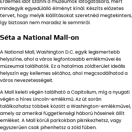
Érdemes időt szánni a múzeumok látogatására, mert
mindegyik egyedülálló élményt kínál. Készíts előzetes
tervet, hogy melyik kiállításokat szeretnéd megtekinteni,
így biztosan nem maradsz le semmiről.
Séta a National Mall-on
A National Mall, Washington D.C. egyik legismertebb
helyszíne, ahol a város legfontosabb emlékművei és
múzeumai találhatók. Ez a hatalmas zöldterület ideális
helyszín egy kellemes sétához, ahol megcsodálhatod a
város nevezetességeit.
A Mall keleti végén található a Capitolium, míg a nyugati
végén a híres Lincoln-emlékmű. Az út során
találkozhatsz többek között a Washington-emlékművel,
amely az amerikai függetlenségi háború hőseinek állít
emléket. A Mall körüli parkokban piknikezhetsz, vagy
egyszerűen csak pihenhetsz a zöld fűben.