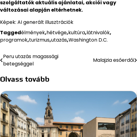
szolgáltatók aktuális ajánlatai, akciói vagy
változásai alapján eltérhetnek.
Képek: AI generált illusztrációk
Tagged
élmények
,
hétvége
,
kultúra
,
látnivalók
,
programok
,
turizmus
,
utazás
,
Washington D.C.
Peru utazás magassági
Bejegyzés
Malajzia esőerdői
betegséggel
navigáció
Olvass tovább