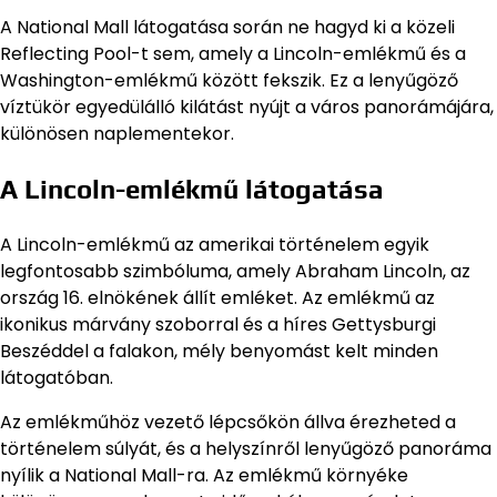
A National Mall látogatása során ne hagyd ki a közeli
Reflecting Pool-t sem, amely a Lincoln-emlékmű és a
Washington-emlékmű között fekszik. Ez a lenyűgöző
víztükör egyedülálló kilátást nyújt a város panorámájára,
különösen naplementekor.
A Lincoln-emlékmű látogatása
A Lincoln-emlékmű az amerikai történelem egyik
legfontosabb szimbóluma, amely Abraham Lincoln, az
ország 16. elnökének állít emléket. Az emlékmű az
ikonikus márvány szoborral és a híres Gettysburgi
Beszéddel a falakon, mély benyomást kelt minden
látogatóban.
Az emlékműhöz vezető lépcsőkön állva érezheted a
történelem súlyát, és a helyszínről lenyűgöző panoráma
nyílik a National Mall-ra. Az emlékmű környéke