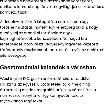
különösen a naplemente időszakában varázslatos,
amikor a lemenő nap fényei megvilágítják a szobrot és a
környező tájat.
A Lincoln-emlékmű látogatása nem csupán egy
történelmi utazás, hanem egy lehetőség arra is, hogy
elmélyedj az amerikai történelem egyik
legmeghatározóbb korszakában. Ne hagyd ki a
lehetőséget, hogy részt vegyél egy ingyenes vezetett
túrán, amely részletesebb betekintést nyújt az emlékmű
jelentőségébe.
Gasztronómiai kalandok a városban
Washington D.C. gasztronómiai kínálata rendkívül
sokszínű, az egyszerű utcai ételektől a fine dining
éttermekig minden megtalálható itt. A város híres a
nemzetközi konyháiról, így könnyedén találsz
ínycsiklandó fogásokat.