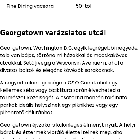
Fine Dining vacsora
50-től
Georgetown varázslatos utcái
Georgetown, Washington D.C. egyik legrégebbi negyede,
tele van bájos, történelmi házakkal és macskaköves
utcákkal. Sétálj végig a Wisconsin Avenue-n, ahol a
divatos boltok és elegáns kávézók sorakoznak.
A negyed különlegessége a C&O Canal, ahol egy
kellemes séta vagy biciklitúra során élvezheted a
természet közelségét. A csatorna mentén található
parkok ideális helyszínek egy piknikhez vagy egy
pihentető délutánhoz.
Georgetown éjszaka is különleges élményt nyújt. A helyi
bárok és éttermek vibráló élettel telnek meg, ahol