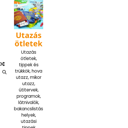
Skip
to
content
Utazás
ötletek
Utazás
ötletek,
tippek és
trükkök, hova
utazz, mikor
utazz,
útitervek,
programok,
látnivalók,
bakancslistás
helyek,
utazási
tippek