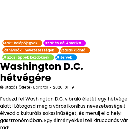
Árak- belépőjegyek
Észak és dél Amerika
Látnivalók- nevezetességek
Szállás ajánló
Utazási tippek kezdőknek
Útitervek
Washington D.C.
hétvégére
Utazás Ötletek Barbitól
2026-01-19
Fedezd fel Washington D.C. vibráló életét egy hétvége
alatt! Látogasd meg a város ikonikus nevezetességeit,
élvezd a kulturális sokszínűséget, és merülj el a helyi
gasztronómiában. Egy élményekkel teli kiruccanás vár
rád!