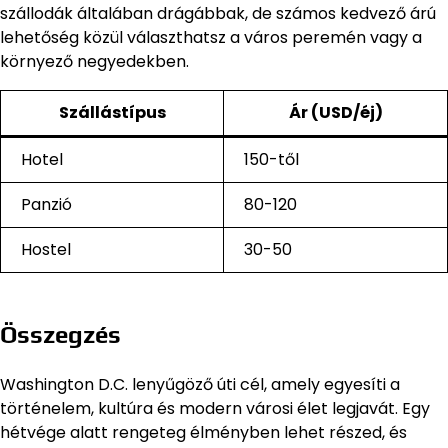
szállodák általában drágábbak, de számos kedvező árú
lehetőség közül választhatsz a város peremén vagy a
környező negyedekben.
Szállástípus
Ár (USD/éj)
Hotel
150-től
Panzió
80-120
Hostel
30-50
Összegzés
Washington D.C. lenyűgöző úti cél, amely egyesíti a
történelem, kultúra és modern városi élet legjavát. Egy
hétvége alatt rengeteg élményben lehet részed, és