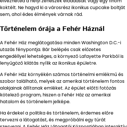
élvezheted a helyi zenészek előadásait vagy egy finom
koktélt. Ne hagyd ki a városrész ikonikus cupcake boltját
sem, ahol édes élmények várnak rád.
Történelem órája a Fehér Háznál
A Fehér Ház meglátogatása minden Washington D.C.-i
utazás fénypontja. Bár belépés csak előzetes
engedéllyel lehetséges, a környező Lafayette Parkból is
lenyűgöző kilátás nyílik az ikonikus épületre.
A Fehér Ház környékén számos történelmi emlékmű és
szobor található, melyek az amerikai történelem fontos
alakjainak állítanak emléket. Az épület előtti fotózás
kötelező program, hiszen a Fehér Ház az amerikai
hatalom és történelem jelképe.
Ha érdekel a politika és történelem, érdemes előre
tervezni a látogatást, és megpróbálni egy túrát
szervezni. A Fehér Ház Látogatói Központjában interaktív