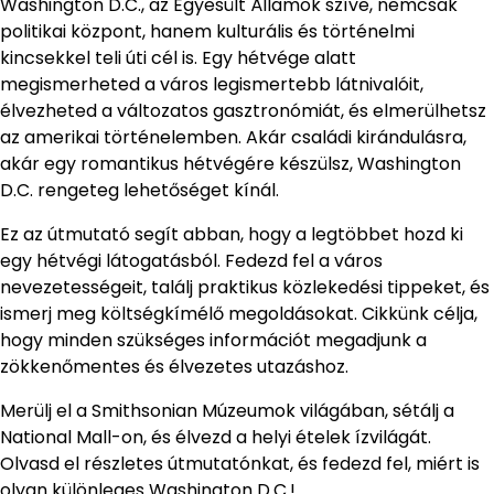
Washington D.C., az Egyesült Államok szíve, nemcsak
politikai központ, hanem kulturális és történelmi
kincsekkel teli úti cél is. Egy hétvége alatt
megismerheted a város legismertebb látnivalóit,
élvezheted a változatos gasztronómiát, és elmerülhetsz
az amerikai történelemben. Akár családi kirándulásra,
akár egy romantikus hétvégére készülsz, Washington
D.C. rengeteg lehetőséget kínál.
Ez az útmutató segít abban, hogy a legtöbbet hozd ki
egy hétvégi látogatásból. Fedezd fel a város
nevezetességeit, találj praktikus közlekedési tippeket, és
ismerj meg költségkímélő megoldásokat. Cikkünk célja,
hogy minden szükséges információt megadjunk a
zökkenőmentes és élvezetes utazáshoz.
Merülj el a Smithsonian Múzeumok világában, sétálj a
National Mall-on, és élvezd a helyi ételek ízvilágát.
Olvasd el részletes útmutatónkat, és fedezd fel, miért is
olyan különleges Washington D.C.!