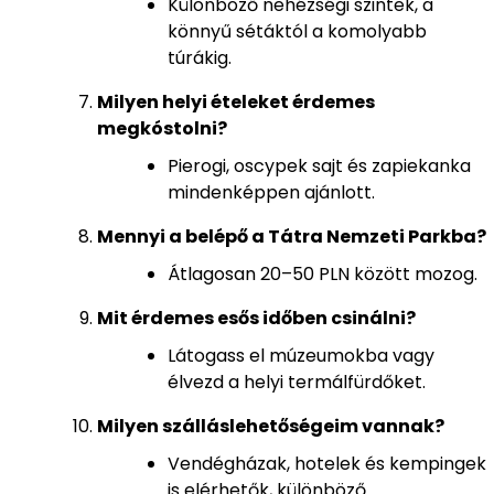
Különböző nehézségi szintek, a
könnyű sétáktól a komolyabb
túrákig.
Milyen helyi ételeket érdemes
megkóstolni?
Pierogi, oscypek sajt és zapiekanka
mindenképpen ajánlott.
Mennyi a belépő a Tátra Nemzeti Parkba?
Átlagosan 20–50 PLN között mozog.
Mit érdemes esős időben csinálni?
Látogass el múzeumokba vagy
élvezd a helyi termálfürdőket.
Milyen szálláslehetőségeim vannak?
Vendégházak, hotelek és kempingek
is elérhetők, különböző