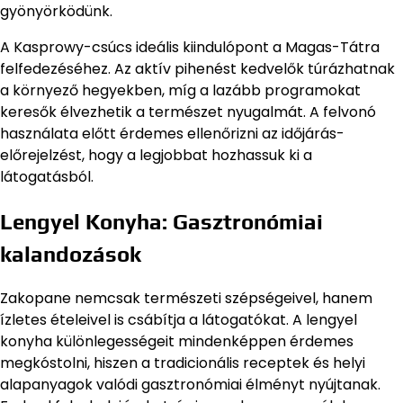
gyönyörködünk.
A Kasprowy-csúcs ideális kiindulópont a Magas-Tátra
felfedezéséhez. Az aktív pihenést kedvelők túrázhatnak
a környező hegyekben, míg a lazább programokat
keresők élvezhetik a természet nyugalmát. A felvonó
használata előtt érdemes ellenőrizni az időjárás-
előrejelzést, hogy a legjobbat hozhassuk ki a
látogatásból.
Lengyel Konyha: Gasztronómiai
kalandozások
Zakopane nemcsak természeti szépségeivel, hanem
ízletes ételeivel is csábítja a látogatókat. A lengyel
konyha különlegességeit mindenképpen érdemes
megkóstolni, hiszen a tradicionális receptek és helyi
alapanyagok valódi gasztronómiai élményt nyújtanak.