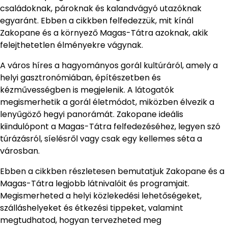
családoknak, pároknak és kalandvágyó utazóknak
egyaránt. Ebben a cikkben felfedezzük, mit kínál
Zakopane és a környező Magas-Tátra azoknak, akik
felejthetetlen élményekre vágynak.
A város híres a hagyományos gorál kultúráról, amely a
helyi gasztronómiában, építészetben és
kézművességben is megjelenik. A látogatók
megismerhetik a gorál életmódot, miközben élvezik a
lenyűgöző hegyi panorámát. Zakopane ideális
kiindulópont a Magas-Tátra felfedezéséhez, legyen szó
túrázásról, síelésről vagy csak egy kellemes séta a
városban.
Ebben a cikkben részletesen bemutatjuk Zakopane és a
Magas-Tátra legjobb látnivalóit és programjait.
Megismerheted a helyi közlekedési lehetőségeket,
szálláshelyeket és étkezési tippeket, valamint
megtudhatod, hogyan tervezheted meg