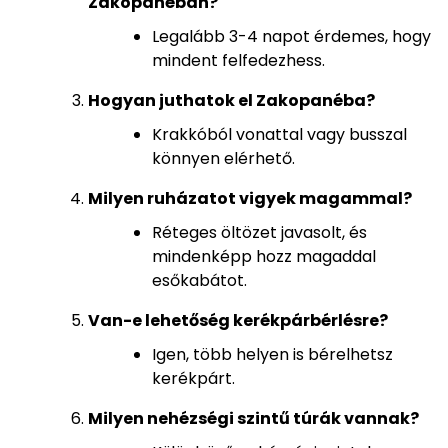
Zakopanéban?
Legalább 3-4 napot érdemes, hogy
mindent felfedezhess.
Hogyan juthatok el Zakopanéba?
Krakkóból vonattal vagy busszal
könnyen elérhető.
Milyen ruházatot vigyek magammal?
Réteges öltözet javasolt, és
mindenképp hozz magaddal
esőkabátot.
Van-e lehetőség kerékpárbérlésre?
Igen, több helyen is bérelhetsz
kerékpárt.
Milyen nehézségi szintű túrák vannak?