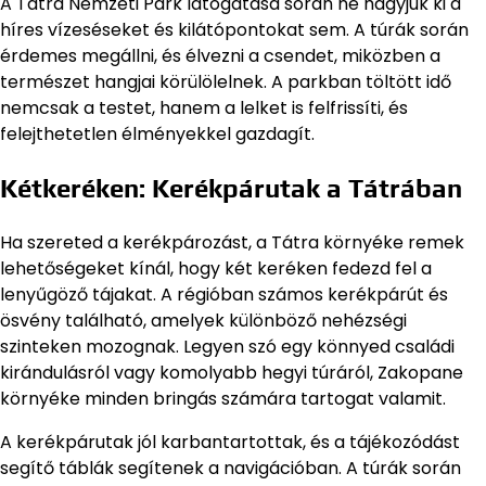
A Tátra Nemzeti Park látogatása során ne hagyjuk ki a
híres vízeséseket és kilátópontokat sem. A túrák során
érdemes megállni, és élvezni a csendet, miközben a
természet hangjai körülölelnek. A parkban töltött idő
nemcsak a testet, hanem a lelket is felfrissíti, és
felejthetetlen élményekkel gazdagít.
Kétkeréken: Kerékpárutak a Tátrában
Ha szereted a kerékpározást, a Tátra környéke remek
lehetőségeket kínál, hogy két keréken fedezd fel a
lenyűgöző tájakat. A régióban számos kerékpárút és
ösvény található, amelyek különböző nehézségi
szinteken mozognak. Legyen szó egy könnyed családi
kirándulásról vagy komolyabb hegyi túráról, Zakopane
környéke minden bringás számára tartogat valamit.
A kerékpárutak jól karbantartottak, és a tájékozódást
segítő táblák segítenek a navigációban. A túrák során