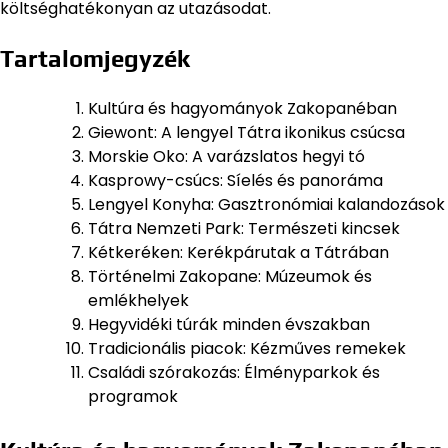
költséghatékonyan az utazásodat.
Tartalomjegyzék
Kultúra és hagyományok Zakopanéban
Giewont: A lengyel Tátra ikonikus csúcsa
Morskie Oko: A varázslatos hegyi tó
Kasprowy-csúcs: Síelés és panoráma
Lengyel Konyha: Gasztronómiai kalandozások
Tátra Nemzeti Park: Természeti kincsek
Kétkeréken: Kerékpárutak a Tátrában
Történelmi Zakopane: Múzeumok és
emlékhelyek
Hegyvidéki túrák minden évszakban
Tradicionális piacok: Kézműves remekek
Családi szórakozás: Élményparkok és
programok