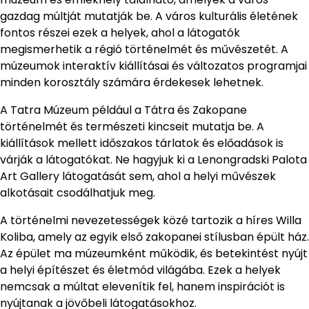
gazdag múltját mutatják be. A város kulturális életének
fontos részei ezek a helyek, ahol a látogatók
megismerhetik a régió történelmét és művészetét. A
múzeumok interaktív kiállításai és változatos programjai
minden korosztály számára érdekesek lehetnek.
A Tatra Múzeum például a Tátra és Zakopane
történelmét és természeti kincseit mutatja be. A
kiállítások mellett időszakos tárlatok és előadások is
várják a látogatókat. Ne hagyjuk ki a Lenongradski Palota
Art Gallery látogatását sem, ahol a helyi művészek
alkotásait csodálhatjuk meg.
A történelmi nevezetességek közé tartozik a híres Willa
Koliba, amely az egyik első zakopanei stílusban épült ház.
Az épület ma múzeumként működik, és betekintést nyújt
a helyi építészet és életmód világába. Ezek a helyek
nemcsak a múltat elevenítik fel, hanem inspirációt is
nyújtanak a jövőbeli látogatásokhoz.