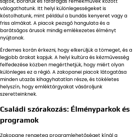
sajtok, bőráruk és fafaragás remekművek között
válogathatunk. Itt helyi különlegességeket is
kóstolhatunk, mint például a bundás kenyeret vagy a
friss almákat. A piacok pezsgő hangulata és a
barátságos árusok mindig emlékezetes élményt
nyújtanak.
Érdemes korán érkezni, hogy elkerüljük a tömeget, és a
legjobb árakat kapjuk. A helyi kultúra és kézművesség
felfedezése közben megérthetjük, hogy miért olyan
különleges ez a régió. A zakopanei piacok látogatása
minden utazás kihagyhatatlan része, és tökéletes
helyszín, hogy emléktárgyakat vásároljunk
szeretteinknek.
Családi szórakozás: Élményparkok és
programok
Zakopane rengeteg programlehetőséget kínál a