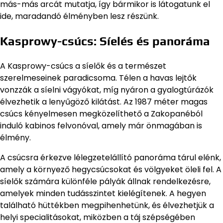
más-más arcát mutatja, így bármikor is látogatunk el
ide, maradandó élményben lesz részünk.
Kasprowy-csúcs: Síelés és panoráma
A Kasprowy-csúcs a síelők és a természet
szerelmeseinek paradicsoma. Télen a havas lejtők
vonzzák a síelni vágyókat, míg nyáron a gyalogtúrázók
élvezhetik a lenyűgöző kilátást. Az 1987 méter magas
csúcs kényelmesen megközelíthető a Zakopanéból
induló kabinos felvonóval, amely már önmagában is
élmény.
A csúcsra érkezve lélegzetelállító panoráma tárul elénk,
amely a környező hegycsúcsokat és völgyeket öleli fel. A
síelők számára különféle pályák állnak rendelkezésre,
amelyek minden tudásszintet kielégítenek. A hegyen
található hüttékben megpihenhetünk, és élvezhetjük a
helyi specialitásokat, miközben a táj szépségében