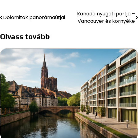
Kanada nyugati partja –
Bejegyzés
Dolomitok panorámaútjai
Vancouver és környéke
navigáció
Olvass tovább