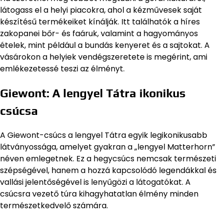
látogass el a helyi piacokra, ahol a kézművesek saját
készítésű termékeiket kínálják. Itt találhatók a híres
zakopanei bőr- és faáruk, valamint a hagyományos
ételek, mint például a bundás kenyeret és a sajtokat. A
vásárokon a helyiek vendégszeretete is megérint, ami
emlékezetessé teszi az élményt.
Giewont: A lengyel Tátra ikonikus
csúcsa
A Giewont-csúcs a lengyel Tátra egyik legikonikusabb
látványossága, amelyet gyakran a „lengyel Matterhorn”
néven emlegetnek. Ez a hegycsúcs nemcsak természeti
szépségével, hanem a hozzá kapcsolódó legendákkal és
vallási jelentőségével is lenyűgözi a látogatókat. A
csúcsra vezető túra kihagyhatatlan élmény minden
természetkedvelő számára.