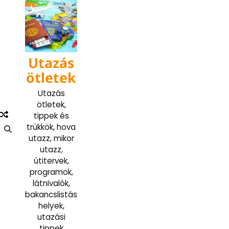
Skip
to
content
Utazás
ötletek
Utazás
ötletek,
tippek és
trükkök, hova
utazz, mikor
utazz,
útitervek,
programok,
látnivalók,
bakancslistás
helyek,
utazási
tippek