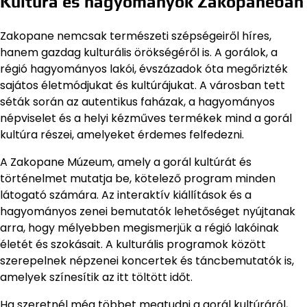
Kultúra és hagyományok Zakopanéban
Zakopane nemcsak természeti szépségeiről híres,
hanem gazdag kulturális örökségéről is. A gorálok, a
régió hagyományos lakói, évszázadok óta megőrizték
sajátos életmódjukat és kultúrájukat. A városban tett
séták során az autentikus faházak, a hagyományos
népviselet és a helyi kézműves termékek mind a gorál
kultúra részei, amelyeket érdemes felfedezni.
A Zakopane Múzeum, amely a gorál kultúrát és
történelmet mutatja be, kötelező program minden
látogató számára. Az interaktív kiállítások és a
hagyományos zenei bemutatók lehetőséget nyújtanak
arra, hogy mélyebben megismerjük a régió lakóinak
életét és szokásait. A kulturális programok között
szerepelnek népzenei koncertek és táncbemutatók is,
amelyek színesítik az itt töltött időt.
Ha szeretnél még többet megtudni a gorál kultúráról,