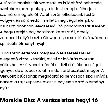
A túraútvonalak változatosak, és különböző nehézségi
szinteken mozognak, így mindenki megtalálhatja a
számára megfelelőt. Az út során elhaladunk festői
völgyek és sűrű erdők mellett, míg végül elérjük a
csúcsot, ahonnan lélegzetelállító panoráma tárul elénk.
A hegy tetején egy hatalmas kereszt áll, amely
zarándokhellyé teszi a Giewontot, és sok túrázó számára
spirituális élményt nyújt.
Túra során érdemes megfelelő felszereléssel és
elegendő vízzel készülni, mivel az időjárás gyorsan
változhat. Az útvonal mérsékelt fizikai állóképességet
igényel, de a tapasztalat minden erőfeszítést megér. A
Giewont csúcsának meghódítása nemcsak fizikai kihívás,
hanem a táj szépsége miatt is egy életre szóló élményt
nyújt.
Morskie Oko: A varázslatos hegyi tó