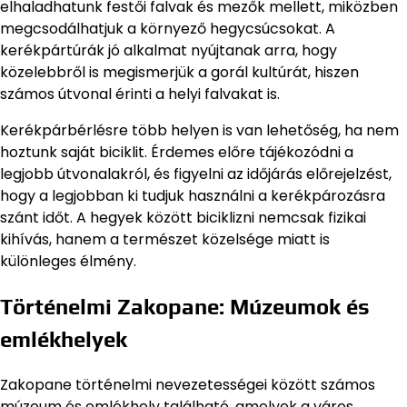
elhaladhatunk festői falvak és mezők mellett, miközben
megcsodálhatjuk a környező hegycsúcsokat. A
kerékpártúrák jó alkalmat nyújtanak arra, hogy
közelebbről is megismerjük a gorál kultúrát, hiszen
számos útvonal érinti a helyi falvakat is.
Kerékpárbérlésre több helyen is van lehetőség, ha nem
hoztunk saját biciklit. Érdemes előre tájékozódni a
legjobb útvonalakról, és figyelni az időjárás előrejelzést,
hogy a legjobban ki tudjuk használni a kerékpározásra
szánt időt. A hegyek között biciklizni nemcsak fizikai
kihívás, hanem a természet közelsége miatt is
különleges élmény.
Történelmi Zakopane: Múzeumok és
emlékhelyek
Zakopane történelmi nevezetességei között számos
múzeum és emlékhely található, amelyek a város