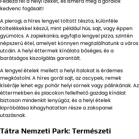
Fedezd fel a helyi ízeket, és ismerd meg a gorálok
kedvenc fogásait!
A pierogi, a híres lengyel töltött tészta, különféle
töltelékekkel készül, mint például hús, sajt, vagy éppen
gyümölcs. A zapiekanka, egyfajta lengyel pizza, szintén
népszerű étel, amelyet könnyen megtalálhatunk a város
utcáin. A helyi éttermek kínálata bőséges, és a
barátságos kiszolgálás garantált.
A lengyel ételek mellett a helyi italokat is érdemes
megkóstolni. A híres gorál sajt, az oscypek, remek
kísérője lehet egy pohár helyi sörnek vagy pálinkának. Az
éttermekben és piacokon fellelhető gazdag kínálat
biztosan mindenkit lenyűgöz, és a helyi ételek
kipróbálása kihagyhatatlan része a zakopanei
utazásnak.
Tátra Nemzeti Park: Természeti