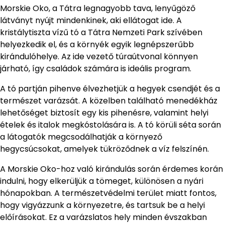
Morskie Oko, a Tátra legnagyobb tava, lenyűgöző
látványt nyújt mindenkinek, aki ellátogat ide. A
kristálytiszta vízű tó a Tátra Nemzeti Park szívében
helyezkedik el, és a környék egyik legnépszerűbb
kirándulóhelye. Az ide vezető túraútvonal könnyen
járható, így családok számára is ideális program.
A tó partján pihenve élvezhetjük a hegyek csendjét és a
természet varázsát. A közelben található menedékház
lehetőséget biztosít egy kis pihenésre, valamint helyi
ételek és italok megkóstolására is. A tó körüli séta során
a látogatók megcsodálhatják a környező
hegycsúcsokat, amelyek tükröződnek a víz felszínén.
A Morskie Oko-hoz való kirándulás során érdemes korán
indulni, hogy elkerüljük a tömeget, különösen a nyári
hónapokban. A természetvédelmi terület miatt fontos,
hogy vigyázzunk a környezetre, és tartsuk be a helyi
előírásokat. Ez a varázslatos hely minden évszakban