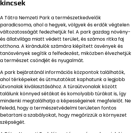
kincsek
A Tátra Nemzeti Park a természetkedvelők
paradicsoma, ahol a hegyek, völgyek és erdők végtelen
változatosságát fedezhetjük fel. A park gazdag növény-
és állatvilága miatt védett terület, és számos ritka faj
otthona. A kirándulók számára kiépített ösvények és
tanösvények segítik a felfedezést, miközben élvezhetjük
a természet csöndjét és nyugalmát.
A park bejáratánál információs központok találhatók,
ahol térképeket és útmutatókat kaphatunk a legjobb
útvonalak kiválasztásához. A túraútvonalak között
találunk könnyed sétákat és komolyabb túrákat is, így
mindenki megtalálhatja a képességeinek megfelelőt. Ne
feledd, hogy a természetvédelmi területen fontos
betartani a szabályokat, hogy megőrizzük a környezet
szépségét.