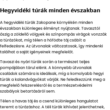
Hegyvidéki túrák minden évszakban
A hegyvidéki túrák Zakopane környékén minden
évszakban különleges élményt nyújtanak. Tavasztól
őszig a zöldellő völgyek és színpompás virágok vonzzák
a túrázókat, míg télen a hófödte táj csábít a
felfedezésre. Az útvonalak változatosak, így mindenki
találhat a saját igényeinek megfelelőt.
Tavaszi és nyári túrák során a természet teljes
pompájában tárul elénk. A könnyebb útvonalak
családok számára is ideálisak, míg a komolyabb hegyi
túrák a kalandvágyókat várják. Ne feledkezzünk meg a
megfelelő felszerelésről és a természetvédelmi
szabályok betartásáról sem.
Télen a havas táj és a csend különleges hangulatot
teremt a túrázáshoz. A téli túrák kihívást jelenthetnek,