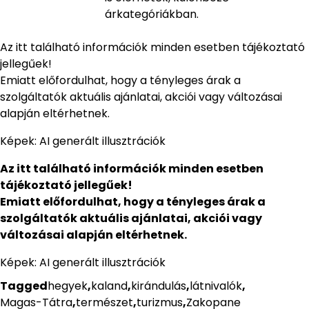
árkategóriákban.
Az itt található információk minden esetben tájékoztató
jellegűek!
Emiatt előfordulhat, hogy a tényleges árak a
szolgáltatók aktuális ajánlatai, akciói vagy változásai
alapján eltérhetnek.
Képek: AI generált illusztrációk
Az itt található információk minden esetben
tájékoztató jellegűek!
Emiatt előfordulhat, hogy a tényleges árak a
szolgáltatók aktuális ajánlatai, akciói vagy
változásai alapján eltérhetnek.
Képek: AI generált illusztrációk
Tagged
hegyek
,
kaland
,
kirándulás
,
látnivalók
,
Magas-Tátra
,
természet
,
turizmus
,
Zakopane