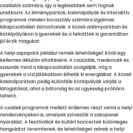
családok számára, így a legkisebbek sem fognak
unatkozni. Az élményparkok, kalandpályák és interaktív
programok minden korosztály számára izgalmas
kikapcsolódást biztosítanak. A közeli vidámparkban és
kötélpályákon a gyerekek és a felnőttek is garantáltan
jól érzik magukat.
A helyi aquapark például remek lehetőséget kínál egy
kellemes délután eltöltésére. A csúszdák, medencék és
szaunák mind a kikapcsolódást szolgálják, míg a
gyerekek a vízi játékokban élhetik ki energiáikat. A közeli
kalandparkban pedig különféle kötélpályák várják a
látogatókat, ahol a bátorság és az ügyesség próbára
tehető.
A családi programok mellett érdemes részt venni a helyi
rendezvényeken is, amelyek színesítik a zakopanei
nyaralást. A fesztiválok és kültéri koncertek különleges
hangulatot teremtenek, és lehetőséget adnak a helyi