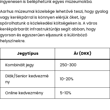
ingyenesen is beléphetünk egyes múzeumokba.
Aarhus múzeumai közelsége lehetővé teszi, hogy gyalog
vagy kerékpárral is könnyen elérjük őket, így
spórolhatunk a közlekedési költségeken is. A város
kerékpárbarát infrastruktúrája segít abban, hogy
gyorsan és egyszerűen eljussunk a különböző
helyszínekre.
Jegytípus
Ár (DKK)
Kombinált jegy
250-300
Diák/Senior kedvezmé
10-20%
ny
Online kedvezmény
5-10%