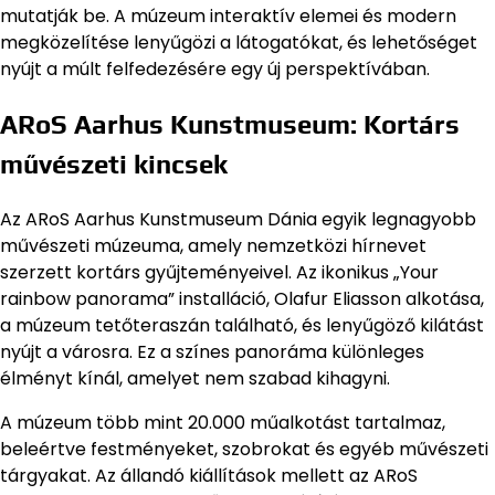
mutatják be. A múzeum interaktív elemei és modern
megközelítése lenyűgözi a látogatókat, és lehetőséget
nyújt a múlt felfedezésére egy új perspektívában.
ARoS Aarhus Kunstmuseum: Kortárs
művészeti kincsek
Az ARoS Aarhus Kunstmuseum Dánia egyik legnagyobb
művészeti múzeuma, amely nemzetközi hírnevet
szerzett kortárs gyűjteményeivel. Az ikonikus „Your
rainbow panorama” installáció, Olafur Eliasson alkotása,
a múzeum tetőteraszán található, és lenyűgöző kilátást
nyújt a városra. Ez a színes panoráma különleges
élményt kínál, amelyet nem szabad kihagyni.
A múzeum több mint 20.000 műalkotást tartalmaz,
beleértve festményeket, szobrokat és egyéb művészeti
tárgyakat. Az állandó kiállítások mellett az ARoS