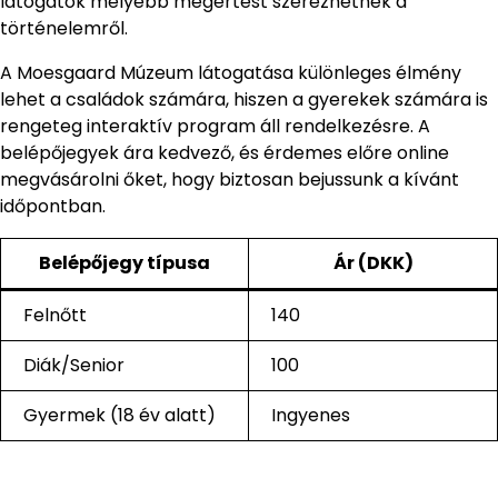
látogatók mélyebb megértést szerezhetnek a
történelemről.
A Moesgaard Múzeum látogatása különleges élmény
lehet a családok számára, hiszen a gyerekek számára is
rengeteg interaktív program áll rendelkezésre. A
belépőjegyek ára kedvező, és érdemes előre online
megvásárolni őket, hogy biztosan bejussunk a kívánt
időpontban.
Belépőjegy típusa
Ár (DKK)
Felnőtt
140
Diák/Senior
100
Gyermek (18 év alatt)
Ingyenes