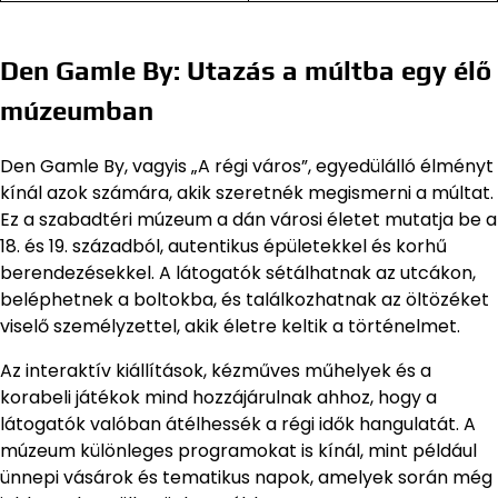
Den Gamle By: Utazás a múltba egy élő
múzeumban
Den Gamle By, vagyis „A régi város”, egyedülálló élményt
kínál azok számára, akik szeretnék megismerni a múltat.
Ez a szabadtéri múzeum a dán városi életet mutatja be a
18. és 19. századból, autentikus épületekkel és korhű
berendezésekkel. A látogatók sétálhatnak az utcákon,
beléphetnek a boltokba, és találkozhatnak az öltözéket
viselő személyzettel, akik életre keltik a történelmet.
Az interaktív kiállítások, kézműves műhelyek és a
korabeli játékok mind hozzájárulnak ahhoz, hogy a
látogatók valóban átélhessék a régi idők hangulatát. A
múzeum különleges programokat is kínál, mint például
ünnepi vásárok és tematikus napok, amelyek során még