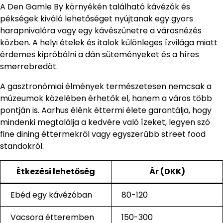
A Den Gamle By környékén található kávézók és
pékségek kiváló lehetőséget nyújtanak egy gyors
harapnivalóra vagy egy kávészünetre a városnézés
közben. A helyi ételek és italok különleges ízvilága miatt
érdemes kipróbálni a dán süteményeket és a híres
smørrebrødöt.
A gasztronómiai élmények természetesen nemcsak a
múzeumok közelében érhetők el, hanem a város több
pontján is. Aarhus élénk éttermi élete garantálja, hogy
mindenki megtalálja a kedvére való ízeket, legyen szó
fine dining éttermekről vagy egyszerűbb street food
standokról.
Étkezési lehetőség
Ár (DKK)
Ebéd egy kávézóban
80-120
Vacsora étteremben
150-300