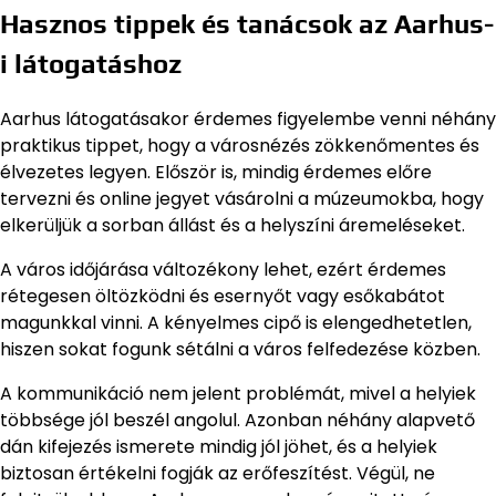
Hasznos tippek és tanácsok az Aarhus-
i látogatáshoz
Aarhus látogatásakor érdemes figyelembe venni néhány
praktikus tippet, hogy a városnézés zökkenőmentes és
élvezetes legyen. Először is, mindig érdemes előre
tervezni és online jegyet vásárolni a múzeumokba, hogy
elkerüljük a sorban állást és a helyszíni áremeléseket.
A város időjárása változékony lehet, ezért érdemes
rétegesen öltözködni és esernyőt vagy esőkabátot
magunkkal vinni. A kényelmes cipő is elengedhetetlen,
hiszen sokat fogunk sétálni a város felfedezése közben.
A kommunikáció nem jelent problémát, mivel a helyiek
többsége jól beszél angolul. Azonban néhány alapvető
dán kifejezés ismerete mindig jól jöhet, és a helyiek
biztosan értékelni fogják az erőfeszítést. Végül, ne