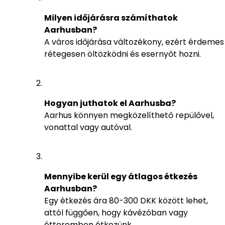
Milyen időjárásra számíthatok
Aarhusban?
A város időjárása változékony, ezért érdemes
rétegesen öltözködni és esernyőt hozni.
Hogyan juthatok el Aarhusba?
Aarhus könnyen megközelíthető repülővel,
vonattal vagy autóval.
Mennyibe kerül egy átlagos étkezés
Aarhusban?
Egy étkezés ára 80-300 DKK között lehet,
attól függően, hogy kávézóban vagy
étteremben étkezünk.