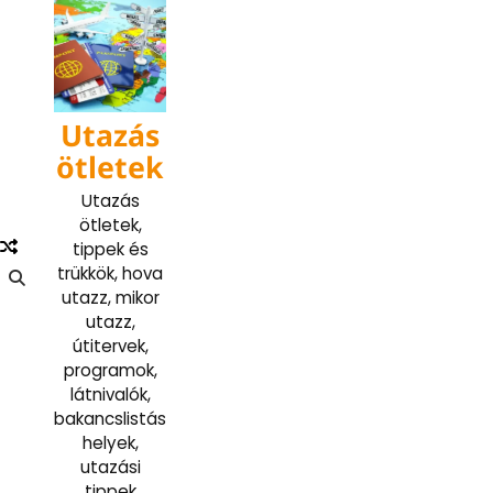
Skip
to
content
Utazás
ötletek
Utazás
ötletek,
tippek és
trükkök, hova
utazz, mikor
utazz,
útitervek,
programok,
látnivalók,
bakancslistás
helyek,
utazási
tippek