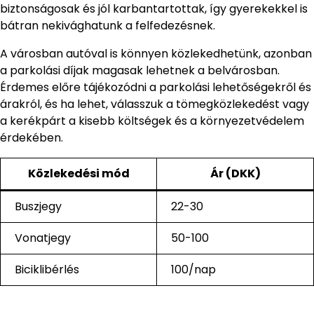
biztonságosak és jól karbantartottak, így gyerekekkel is
bátran nekivághatunk a felfedezésnek.
A városban autóval is könnyen közlekedhetünk, azonban
a parkolási díjak magasak lehetnek a belvárosban.
Érdemes előre tájékozódni a parkolási lehetőségekről és
árakról, és ha lehet, válasszuk a tömegközlekedést vagy
a kerékpárt a kisebb költségek és a környezetvédelem
érdekében.
Közlekedési mód
Ár (DKK)
Buszjegy
22-30
Vonatjegy
50-100
Biciklibérlés
100/nap