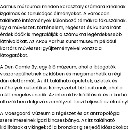
Aarhus múzeumai minden korosztály számára kínálnak
izgalmas és tanulságos élményeket. A városban
található intézmények különböző témákra fókuszálnak,
így a művészet, történelem, régészet és kultúra iránt
érdeklődők is megtalálják a számukra legérdekesebb
látnivalókat. Az ARoS Aarhus Kunstmuseum például
kortárs művészeti gyűjteményeivel vonzza a
látogatókat.
A Den Gamle By, egy élő múzeum, ahol a látogatók
visszarepülhetnek az időben és megismerhetik a régi
dán életformát. Az itt található épületek, üzletek és
műhelyek autentikus környezetet biztosítanak, ahol a
múlt megelevenedik. Az interaktív kiállítások és a korhű
öltözékben dolgozó személyzet teszi teljessé az élményt.
A Moesgaard Múzeum a régészet és az antropológia
szerelmeseinek igazi kincsesbánya. Az itt található
kiállítások a vikingektől a bronzkorig terjedő időszakokat