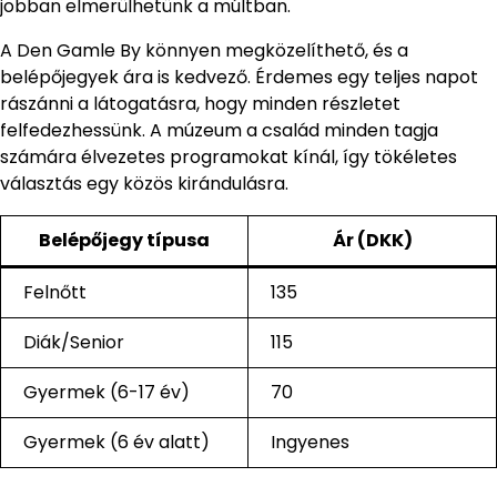
jobban elmerülhetünk a múltban.
A Den Gamle By könnyen megközelíthető, és a
belépőjegyek ára is kedvező. Érdemes egy teljes napot
rászánni a látogatásra, hogy minden részletet
felfedezhessünk. A múzeum a család minden tagja
számára élvezetes programokat kínál, így tökéletes
választás egy közös kirándulásra.
Belépőjegy típusa
Ár (DKK)
Felnőtt
135
Diák/Senior
115
Gyermek (6-17 év)
70
Gyermek (6 év alatt)
Ingyenes