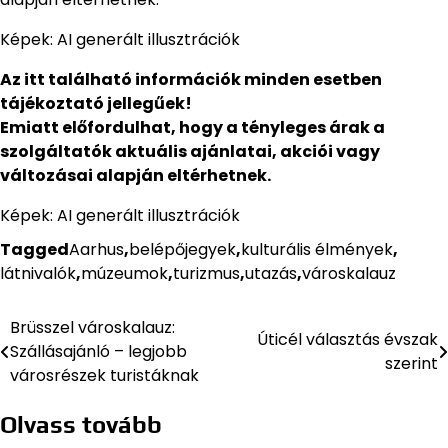
Képek: AI generált illusztrációk
Az itt található információk minden esetben
tájékoztató jellegűek!
Emiatt előfordulhat, hogy a tényleges árak a
szolgáltatók aktuális ajánlatai, akciói vagy
változásai alapján eltérhetnek.
Képek: AI generált illusztrációk
Tagged
Aarhus
,
belépőjegyek
,
kulturális élmények
,
látnivalók
,
múzeumok
,
turizmus
,
utazás
,
városkalauz
Brüsszel városkalauz:
Bejegyzés
Úticél választás évszak
Szállásajánló – legjobb
szerint
navigáció
városrészek turistáknak
Olvass tovább