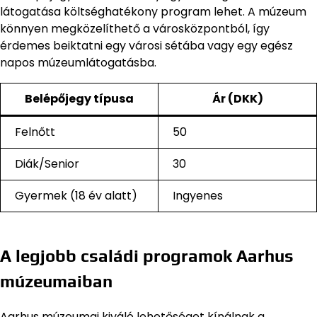
látogatása költséghatékony program lehet. A múzeum
könnyen megközelíthető a városközpontból, így
érdemes beiktatni egy városi sétába vagy egy egész
napos múzeumlátogatásba.
Belépőjegy típusa
Ár (DKK)
Felnőtt
50
Diák/Senior
30
Gyermek (18 év alatt)
Ingyenes
A legjobb családi programok Aarhus
múzeumaiban
Aarhus múzeumai kiváló lehetőséget kínálnak a