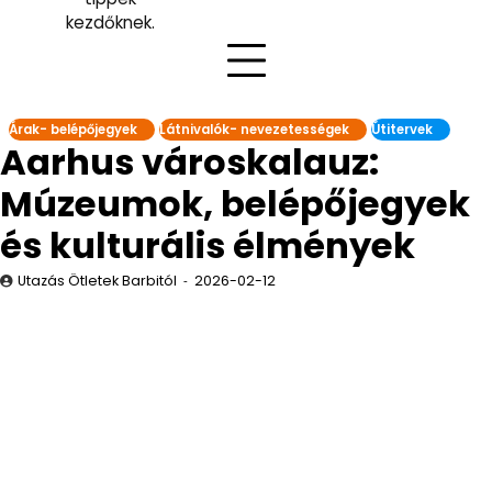
kezdőknek.
Árak- belépőjegyek
Látnivalók- nevezetességek
Útitervek
Aarhus városkalauz:
Múzeumok, belépőjegyek
és kulturális élmények
Utazás Ötletek Barbitól
2026-02-12