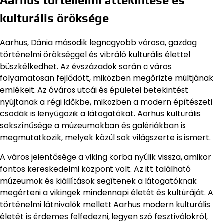
Aarhus történelmi áttekintése és
kulturális öröksége
Aarhus, Dánia második legnagyobb városa, gazdag
történelmi örökséggel és vibráló kulturális élettel
büszkélkedhet. Az évszázadok során a város
folyamatosan fejlődött, miközben megőrizte múltjának
emlékeit. Az óváros utcái és épületei betekintést
nyújtanak a régi időkbe, miközben a modern építészeti
csodák is lenyűgözik a látogatókat. Aarhus kulturális
sokszínűsége a múzeumokban és galériákban is
megmutatkozik, melyek közül sok világszerte is ismert.
A város jelentősége a viking korba nyúlik vissza, amikor
fontos kereskedelmi központ volt. Az itt található
múzeumok és kiállítások segítenek a látogatóknak
megérteni a vikingek mindennapi életét és kultúráját. A
történelmi látnivalók mellett Aarhus modern kulturális
életét is érdemes felfedezni, legyen szó fesztiválokról,