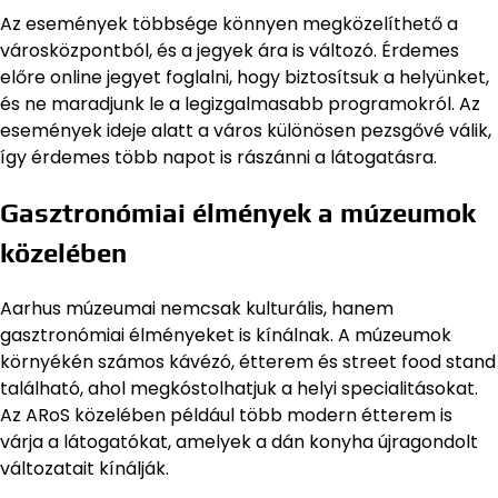
Az események többsége könnyen megközelíthető a
városközpontból, és a jegyek ára is változó. Érdemes
előre online jegyet foglalni, hogy biztosítsuk a helyünket,
és ne maradjunk le a legizgalmasabb programokról. Az
események ideje alatt a város különösen pezsgővé válik,
így érdemes több napot is rászánni a látogatásra.
Gasztronómiai élmények a múzeumok
közelében
Aarhus múzeumai nemcsak kulturális, hanem
gasztronómiai élményeket is kínálnak. A múzeumok
környékén számos kávézó, étterem és street food stand
található, ahol megkóstolhatjuk a helyi specialitásokat.
Az ARoS közelében például több modern étterem is
várja a látogatókat, amelyek a dán konyha újragondolt
változatait kínálják.