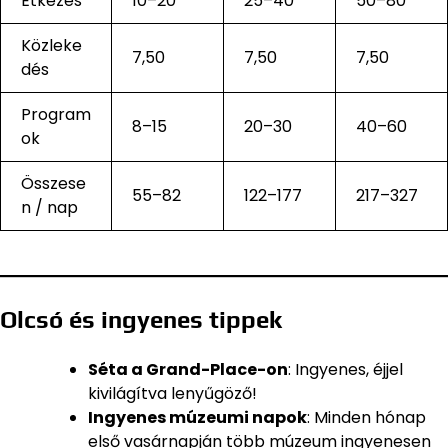
Étkezés
10–20
25–40
50–80
Közleke
7,50
7,50
7,50
dés
Program
8–15
20–30
40–60
ok
Összese
55–82
122–177
217–327
n / nap
Olcsó és ingyenes tippek
Séta a Grand-Place-on
: Ingyenes, éjjel
kivilágítva lenyűgöző!
Ingyenes múzeumi napok
: Minden hónap
első vasárnapján több múzeum ingyenesen