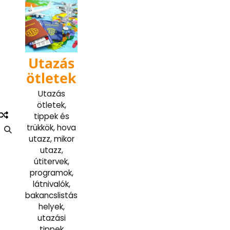
Skip
to
content
Utazás
ötletek
Utazás
ötletek,
tippek és
trükkök, hova
utazz, mikor
utazz,
útitervek,
programok,
látnivalók,
bakancslistás
helyek,
utazási
tippek