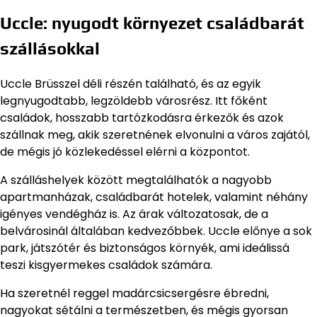
Uccle: nyugodt környezet családbarát
szállásokkal
Uccle Brüsszel déli részén található, és az egyik
legnyugodtabb, legzöldebb városrész. Itt főként
családok, hosszabb tartózkodásra érkezők és azok
szállnak meg, akik szeretnének elvonulni a város zajától,
de mégis jó közlekedéssel elérni a központot.
A szálláshelyek között megtalálhatók a nagyobb
apartmanházak, családbarát hotelek, valamint néhány
igényes vendégház is. Az árak változatosak, de a
belvárosinál általában kedvezőbbek. Uccle előnye a sok
park, játszótér és biztonságos környék, ami ideálissá
teszi kisgyermekes családok számára.
Ha szeretnél reggel madárcsicsergésre ébredni,
nagyokat sétálni a természetben, és mégis gyorsan