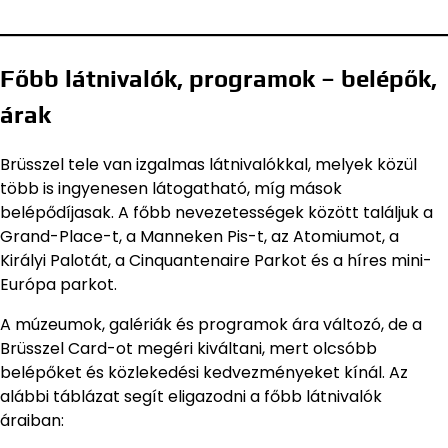
Főbb látnivalók, programok – belépők,
árak
Brüsszel tele van izgalmas látnivalókkal, melyek közül
több is ingyenesen látogatható, míg mások
belépődíjasak. A főbb nevezetességek között találjuk a
Grand-Place-t, a Manneken Pis-t, az Atomiumot, a
Királyi Palotát, a Cinquantenaire Parkot és a híres mini-
Európa parkot.
A múzeumok, galériák és programok ára változó, de a
Brüsszel Card-ot megéri kiváltani, mert olcsóbb
belépőket és közlekedési kedvezményeket kínál. Az
alábbi táblázat segít eligazodni a főbb látnivalók
áraiban: