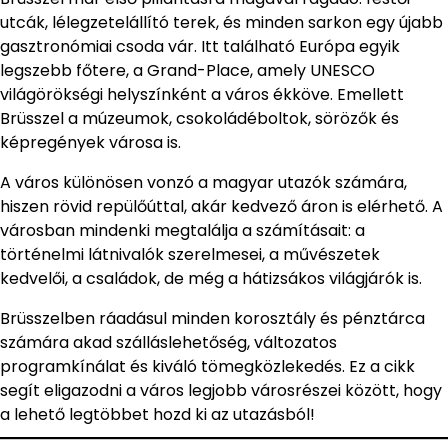
utcák, lélegzetelállító terek, és minden sarkon egy újabb
gasztronómiai csoda vár. Itt található Európa egyik
legszebb főtere, a Grand-Place, amely UNESCO
világörökségi helyszínként a város ékköve. Emellett
Brüsszel a múzeumok, csokoládéboltok, sörözők és
képregények városa is.
A város különösen vonzó a magyar utazók számára,
hiszen rövid repülőúttal, akár kedvező áron is elérhető. A
városban mindenki megtalálja a számításait: a
történelmi látnivalók szerelmesei, a művészetek
kedvelői, a családok, de még a hátizsákos világjárók is.
Brüsszelben ráadásul minden korosztály és pénztárca
számára akad szálláslehetőség, változatos
programkínálat és kiváló tömegközlekedés. Ez a cikk
segít eligazodni a város legjobb városrészei között, hogy
a lehető legtöbbet hozd ki az utazásból!