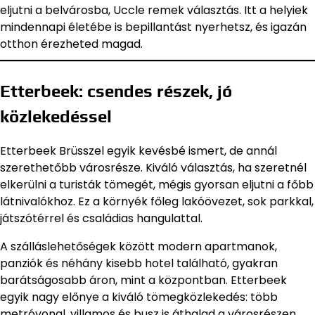
eljutni a belvárosba, Uccle remek választás. Itt a helyiek
mindennapi életébe is bepillantást nyerhetsz, és igazán
otthon érezheted magad.
Etterbeek: csendes részek, jó
közlekedéssel
Etterbeek Brüsszel egyik kevésbé ismert, de annál
szerethetőbb városrésze. Kiváló választás, ha szeretnél
elkerülni a turisták tömegét, mégis gyorsan eljutni a főbb
látnivalókhoz. Ez a környék főleg lakóövezet, sok parkkal,
játszótérrel és családias hangulattal.
A szálláslehetőségek között modern apartmanok,
panziók és néhány kisebb hotel található, gyakran
barátságosabb áron, mint a központban. Etterbeek
egyik nagy előnye a kiváló tömegközlekedés: több
metróvonal, villamos és busz is áthalad a városrészen,