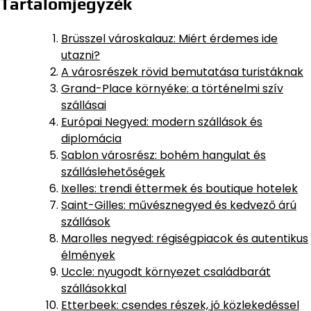
Tartalomjegyzék
Brüsszel városkalauz: Miért érdemes ide
utazni?
A városrészek rövid bemutatása turistáknak
Grand-Place környéke: a történelmi szív
szállásai
Európai Negyed: modern szállások és
diplomácia
Sablon városrész: bohém hangulat és
szálláslehetőségek
Ixelles: trendi éttermek és boutique hotelek
Saint-Gilles: művésznegyed és kedvező árú
szállások
Marolles negyed: régiségpiacok és autentikus
élmények
Uccle: nyugodt környezet családbarát
szállásokkal
Etterbeek: csendes részek, jó közlekedéssel