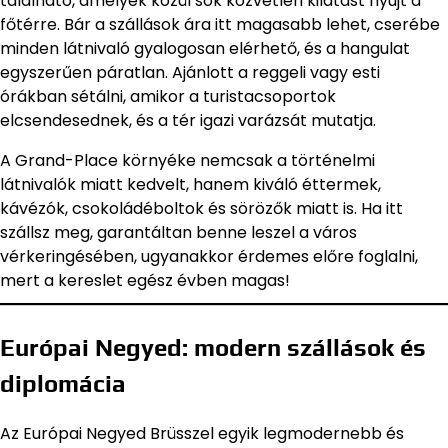
található, amelyek közül sok közvetlen kilátást nyújt a
főtérre. Bár a szállások ára itt magasabb lehet, cserébe
minden látnivaló gyalogosan elérhető, és a hangulat
egyszerűen páratlan. Ajánlott a reggeli vagy esti
órákban sétálni, amikor a turistacsoportok
elcsendesednek, és a tér igazi varázsát mutatja.
A Grand-Place környéke nemcsak a történelmi
látnivalók miatt kedvelt, hanem kiváló éttermek,
kávézók, csokoládéboltok és sörözők miatt is. Ha itt
szállsz meg, garantáltan benne leszel a város
vérkeringésében, ugyanakkor érdemes előre foglalni,
mert a kereslet egész évben magas!
Európai Negyed: modern szállások és
diplomácia
Az Európai Negyed Brüsszel egyik legmodernebb és