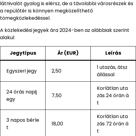
látnivalót gyalog is elérsz, de a távolabbi városrészek és
a repülőtér is könnyen megközelíthető
tömegközlekedéssel.
A közlekedési jegyek ára 2024-ben az alábbiak szerint
alakul:
Jegytípus
Ár (EUR)
Leírás
1 utazás, átsz
Egyszeri jegy
2,50
állással
Korlátlan uta
24 órás napij
7,50
zás 24 órán á
egy
t
Korlátlan uta
3 napos bérle
18,00
zás 72 órán á
t
t