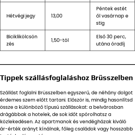
Péntek estét
Hétvégi jegy
13,00
ől vasárnap e
stig
Biciklikölcsön
Első 30 perc,
1,50-tól
zés
utána óradíj
Tippek szállásfoglaláshoz Brüsszelben
Szállást foglalni Brüsszelben egyszerű, de néhány dolgot
érdemes szem előtt tartani. Először is, mindig hasonlítsd
össze a különböző típusú szállásokat: a belvárosban
drágábbak a hotelek, de sok időt spórolhatsz a
közlekedésen. Az apartmanok és vendégházak kiváló
ár-érték arányt kínálnak, főleg családok vagy hosszabb