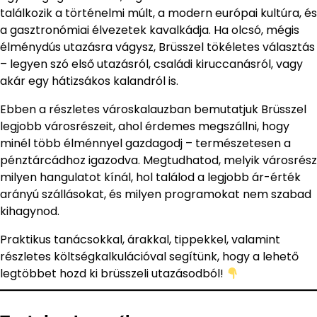
találkozik a történelmi múlt, a modern európai kultúra, és
a gasztronómiai élvezetek kavalkádja. Ha olcsó, mégis
élménydús utazásra vágysz, Brüsszel tökéletes választás
– legyen szó első utazásról, családi kiruccanásról, vagy
akár egy hátizsákos kalandról is.
Ebben a részletes városkalauzban bemutatjuk Brüsszel
legjobb városrészeit, ahol érdemes megszállni, hogy
minél több élménnyel gazdagodj – természetesen a
pénztárcádhoz igazodva. Megtudhatod, melyik városrész
milyen hangulatot kínál, hol találod a legjobb ár-érték
arányú szállásokat, és milyen programokat nem szabad
kihagynod.
Praktikus tanácsokkal, árakkal, tippekkel, valamint
részletes költségkalkulációval segítünk, hogy a lehető
legtöbbet hozd ki brüsszeli utazásodból!