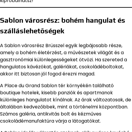
kipróbálhatsz!
Sablon városrész: bohém hangulat és
szálláslehetőségek
A Sablon városrész Brüsszel egyik legbájosabb része,
amely a bohém életérzést, a művészetek világát és a
gasztronómiai különlegességeket ötvözi. Ha szereted a
hangulatos kávézókat, galériákat, csokoládéboltokat,
akkor itt biztosan jól fogod érezni magad.
A Place du Grand Sablon tér környékén található
boutique hotelek, kisebb panziók és apartmanok
különleges hangulatot kínálnak. Az árak változatosak, de
általában kedvezőbbek, mint a történelmi központban.
Számos galéria, antikvitás bolt és kézműves
csokoládémanufaktúra várja a látogatókat.