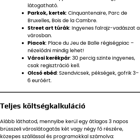
látogatható.
Parkok, kertek
: Cinquantenaire, Parc de
Bruxelles, Bois de la Cambre.
Street art túrák
: Ingyenes falrajz-vadászat a
városban.
Piacok
: Place du Jeu de Balle régiségpiac –
nézelődni mindig lehet!
Városi kerékpár
: 30 percig szinte ingyenes,
csak regisztráció kell.
Olcsó ebéd
: Szendvicsek, pékségek, gofrik 3–
6 euróért.
Teljes költségkalkuláció
Alább láthatod, mennyibe kerül egy átlagos 3 napos
brüsszeli városlátogatás két vagy négy fő részére,
közepes szállással és programokkal számolva: