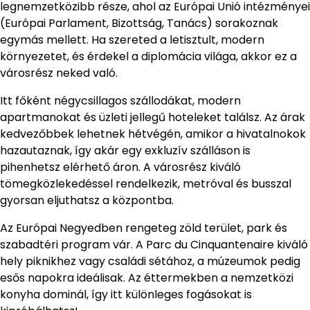
legnemzetközibb része, ahol az Európai Unió intézményei
(Európai Parlament, Bizottság, Tanács) sorakoznak
egymás mellett. Ha szereted a letisztult, modern
környezetet, és érdekel a diplomácia világa, akkor ez a
városrész neked való.
Itt főként négycsillagos szállodákat, modern
apartmanokat és üzleti jellegű hoteleket találsz. Az árak
kedvezőbbek lehetnek hétvégén, amikor a hivatalnokok
hazautaznak, így akár egy exkluzív szálláson is
pihenhetsz elérhető áron. A városrész kiváló
tömegközlekedéssel rendelkezik, metróval és busszal
gyorsan eljuthatsz a központba.
Az Európai Negyedben rengeteg zöld terület, park és
szabadtéri program vár. A Parc du Cinquantenaire kiváló
hely piknikhez vagy családi sétához, a múzeumok pedig
esős napokra ideálisak. Az éttermekben a nemzetközi
konyha dominál, így itt különleges fogásokat is