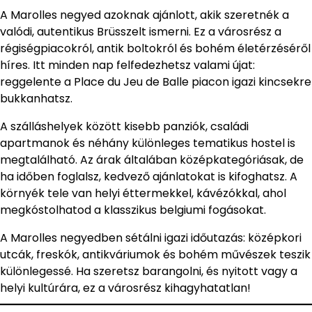
A Marolles negyed azoknak ajánlott, akik szeretnék a
valódi, autentikus Brüsszelt ismerni. Ez a városrész a
régiségpiacokról, antik boltokról és bohém életérzéséről
híres. Itt minden nap felfedezhetsz valami újat:
reggelente a Place du Jeu de Balle piacon igazi kincsekre
bukkanhatsz.
A szálláshelyek között kisebb panziók, családi
apartmanok és néhány különleges tematikus hostel is
megtalálható. Az árak általában középkategóriásak, de
ha időben foglalsz, kedvező ajánlatokat is kifoghatsz. A
környék tele van helyi éttermekkel, kávézókkal, ahol
megkóstolhatod a klasszikus belgiumi fogásokat.
A Marolles negyedben sétálni igazi időutazás: középkori
utcák, freskók, antikváriumok és bohém művészek teszik
különlegessé. Ha szeretsz barangolni, és nyitott vagy a
helyi kultúrára, ez a városrész kihagyhatatlan!