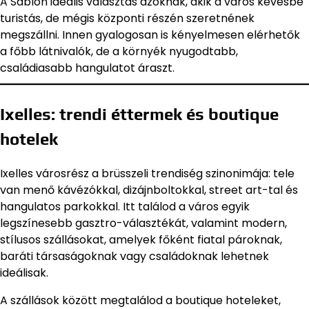
A Sablon ideális választás azoknak, akik a város kevésbé
turistás, de mégis központi részén szeretnének
megszállni. Innen gyalogosan is kényelmesen elérhetők
a főbb látnivalók, de a környék nyugodtabb,
családiasabb hangulatot áraszt.
Ixelles: trendi éttermek és boutique
hotelek
Ixelles városrész a brüsszeli trendiség szinonimája: tele
van menő kávézókkal, dizájnboltokkal, street art-tal és
hangulatos parkokkal. Itt találod a város egyik
legszínesebb gasztro-választékát, valamint modern,
stílusos szállásokat, amelyek főként fiatal pároknak,
baráti társaságoknak vagy családoknak lehetnek
ideálisak.
A szállások között megtalálod a boutique hoteleket,