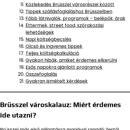
Közlekedés Brüsszel városrészei között
Tippek szállásfoglaláshoz Brüsszelben
Főbb látnivalók, programok – belépők, árak
Éttermek, street food, szórakozási
lehetőségek
Napi költségbecslés
Olcsó és ingyenes tippek
Teljes költségkalkuláció
Gyakori hibák, amiket érdemes elkerülni
Esős napokra ajánlott programok
Összefoglalás
Gyakran ismételt kérdések
Brüsszel városkalauz: Miért érdemes
ide utazni?
Brüsszel már első pillantásra magával ragadó: festői