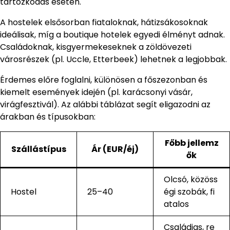
tartózkodás esetén.
A hostelek elsősorban fiataloknak, hátizsákosoknak
ideálisak, míg a boutique hotelek egyedi élményt adnak.
Családoknak, kisgyermekeseknek a zöldövezeti
városrészek (pl. Uccle, Etterbeek) lehetnek a legjobbak.
Érdemes előre foglalni, különösen a főszezonban és
kiemelt események idején (pl. karácsonyi vásár,
virágfesztivál). Az alábbi táblázat segít eligazodni az
árakban és típusokban:
Főbb jellemz
Szállástípus
Ár (EUR/éj)
ők
Olcsó, közöss
Hostel
25–40
égi szobák, fi
atalos
Családias, re