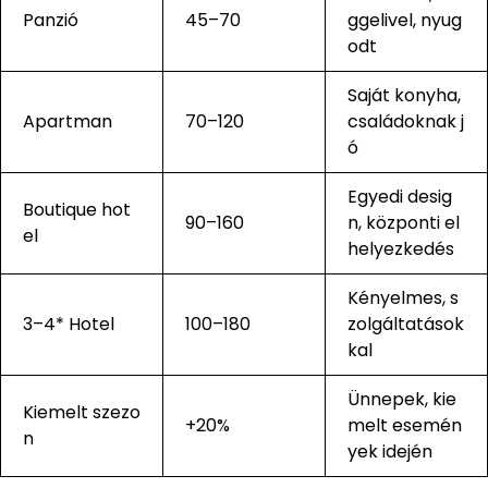
Panzió
45–70
ggelivel, nyug
odt
Saját konyha,
Apartman
70–120
családoknak j
ó
Egyedi desig
Boutique hot
90–160
n, központi el
el
helyezkedés
Kényelmes, s
3–4* Hotel
100–180
zolgáltatások
kal
Ünnepek, kie
Kiemelt szezo
+20%
melt esemén
n
yek idején