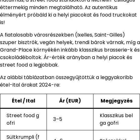
éttermekig minden megtalálható. Az autentikus
élményért próbáld ki a helyi piacokat és food truckokat
is!
A fiatalosabb városrészekben (Ixelles, Saint-Gilles)
szuper bisztrók, vegán helyek, trendi bárok várnak, míg a
Grand-Place környékén inkább klasszikus brasserie-k és
csokoládéboltok. Ár-érték arányban a helyi piacok és
street food a legjobbak.
Az alábbi táblázatban összegyűjtöttük a leggyakoribb
étel-ital árakat 2024-re:
Étel / Ital
Ár (EUR)
Megjegyzés
Street food g
Klasszikus bel
3–5
ofri
ga gofri
Sültkrumpli (f