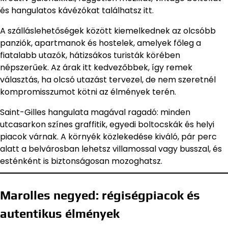
és hangulatos kávézókat találhatsz itt.
A szálláslehetőségek között kiemelkednek az olcsóbb
panziók, apartmanok és hostelek, amelyek főleg a
fiatalabb utazók, hátizsákos turisták körében
népszerűek. Az árak itt kedvezőbbek, így remek
választás, ha olcsó utazást tervezel, de nem szeretnél
kompromisszumot kötni az élmények terén.
Saint-Gilles hangulata magával ragadó: minden
utcasarkon színes graffitik, egyedi boltocskák és helyi
piacok várnak. A környék közlekedése kiváló, pár perc
alatt a belvárosban lehetsz villamossal vagy busszal, és
esténként is biztonságosan mozoghatsz.
Marolles negyed: régiségpiacok és
autentikus élmények