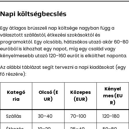
Napi költségbecslés
Egy átlagos brüsszeli nap költsége nagyban függ a
választott szállástól, étkezési szokásoktól és
programoktól. Egy olcsóbb, hátizsákos utazó akár 60–80
euróból is kihozhat egy napot, míg egy család vagy
kényelmesebb utazó 120–160 eurót is elkölthet naponta.
Az alábbi táblázat segít tervezni a napi kiadásokat (egy
fő részére):
Kényel
Kategó
Olcsó (E
Közepes
mes (EU
ria
UR)
(EUR)
R)
Szállás
30–40
70–100
120–180