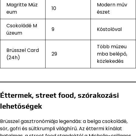
Magritte Múz
Modern műv
10
eum
észet
Csokoládé M
9
Kóstolóval
úzeum
Több múzeu
Brüsszel Card
29
mba belépő,
(24h)
közlekedés
Éttermek, street food, szórakozási
lehetőségek
Brüsszel gasztronómiája legendás: a belga csokoládé,
sör, gofri és sültkrumpli világhírű. Az éttermi kínálat
hatalmas, a street food standoktól a Michelin-csillagos