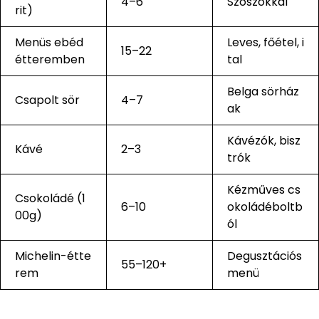
4–6
Szószokkal
rit)
Menüs ebéd
Leves, főétel, i
15–22
étteremben
tal
Belga sörház
Csapolt sör
4–7
ak
Kávézók, bisz
Kávé
2–3
trók
Kézműves cs
Csokoládé (1
6–10
okoládéboltb
00g)
ól
Michelin-étte
Degusztációs
55–120+
rem
menü