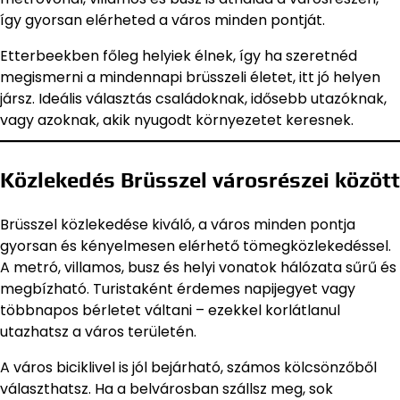
így gyorsan elérheted a város minden pontját.
Etterbeekben főleg helyiek élnek, így ha szeretnéd
megismerni a mindennapi brüsszeli életet, itt jó helyen
jársz. Ideális választás családoknak, idősebb utazóknak,
vagy azoknak, akik nyugodt környezetet keresnek.
Közlekedés Brüsszel városrészei között
Brüsszel közlekedése kiváló, a város minden pontja
gyorsan és kényelmesen elérhető tömegközlekedéssel.
A metró, villamos, busz és helyi vonatok hálózata sűrű és
megbízható. Turistaként érdemes napijegyet vagy
többnapos bérletet váltani – ezekkel korlátlanul
utazhatsz a város területén.
A város biciklivel is jól bejárható, számos kölcsönzőből
választhatsz. Ha a belvárosban szállsz meg, sok