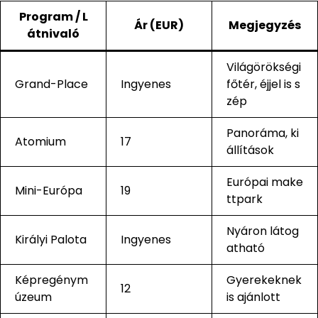
Program / L
Ár (EUR)
Megjegyzés
átnivaló
Világörökségi
Grand-Place
Ingyenes
főtér, éjjel is s
zép
Panoráma, ki
Atomium
17
állítások
Európai make
Mini-Európa
19
ttpark
Nyáron látog
Királyi Palota
Ingyenes
atható
Képregénym
Gyerekeknek
12
úzeum
is ajánlott