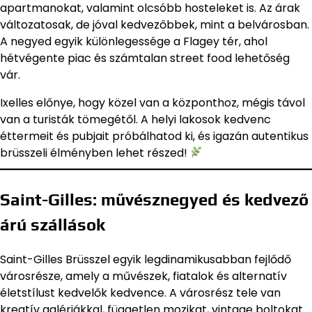
apartmanokat, valamint olcsóbb hosteleket is. Az árak
változatosak, de jóval kedvezőbbek, mint a belvárosban.
A negyed egyik különlegessége a Flagey tér, ahol
hétvégente piac és számtalan street food lehetőség
vár.
Ixelles előnye, hogy közel van a központhoz, mégis távol
van a turisták tömegétől. A helyi lakosok kedvenc
éttermeit és pubjait próbálhatod ki, és igazán autentikus
brüsszeli élményben lehet részed!
Saint-Gilles: művésznegyed és kedvező
árú szállások
Saint-Gilles Brüsszel egyik legdinamikusabban fejlődő
városrésze, amely a művészek, fiatalok és alternatív
életstílust kedvelők kedvence. A városrész tele van
kreatív galériákkal, független mozikat, vintage boltokat