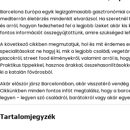
Barcelona Európa egyik legizgalmasabb gasztronómiai cél
mediterrán életérzés mindenkit elvarázsol. Ha szeretnél 
és arról, hogyan fedezheted fel a legjobb ízeket akár kis
fontos információt összegyűjtöttünk, amire szükséged le
A következő cikkben megmutatjuk, hol és mit érdemes en
specialitásokat ne hagyj ki, mik a legjobb családi, vege
piacokról, street food élményekről, valamint arról is, h
Praktikus tippekkel, hasznos árakkal, összehasonlítások
ki a katalán fővárosból.
Akár először jársz Barcelonában, akár visszatérő vendég 
Cikkünkben minden fontos infót megtalálsz, hogy a barc
legyen – legyen szó családról, barátokról vagy akár egye
Tartalomjegyzék