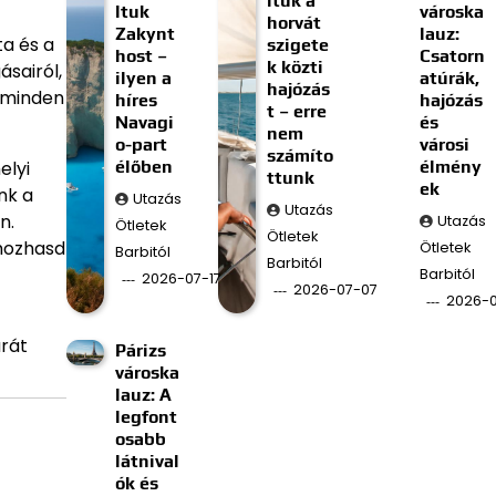
ltuk a
ltuk
városka
horvát
Zakynt
lauz:
ta és a
szigete
host –
Csatorn
k közti
ásairól,
ilyen a
atúrák,
hajózás
n minden
híres
hajózás
t – erre
Navagi
és
nem
o-part
városi
számíto
élőben
élmény
elyi
ttunk
ek
nk a
Utazás
Utazás
n.
Utazás
Ötletek
Ötletek
 hozhasd
Ötletek
Barbitól
Barbitól
Barbitól
2026-07-17
2026-07-07
2026-
arát
Párizs
városka
lauz: A
legfont
osabb
látnival
ók és