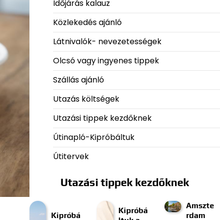
Időjárás kalauz
Közlekedés ajánló
Látnivalók- nevezetességek
Olcsó vagy ingyenes tippek
Szállás ajánló
Utazás költségek
Utazási tippek kezdőknek
Útinapló-Kipróbáltuk
Útitervek
Utazási tippek kezdőknek
Amszte
Kipróbá
Kipróbá
rdam