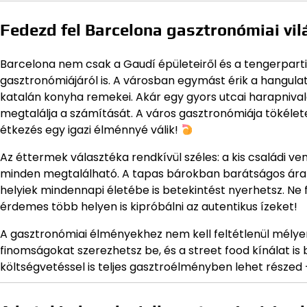
Fedezd fel Barcelona gasztronómiai vil
Barcelona nem csak a Gaudí épületeiről és a tengerpart
gasztronómiájáról is. A városban egymást érik a hangu
katalán konyha remekei. Akár egy gyors utcai harapniva
megtalálja a számítását. A város gasztronómiája tökélet
étkezés egy igazi élménnyé válik!
Az éttermek választéka rendkívül széles: a kis családi v
minden megtalálható. A tapas bárokban barátságos árako
helyiek mindennapi életébe is betekintést nyerhetsz. N
érdemes több helyen is kipróbálni az autentikus ízeket!
A gasztronómiai élményekhez nem kell feltétlenül mélyen
finomságokat szerezhetsz be, és a street food kínálat is
költségvetéssel is teljes gasztroélményben lehet részed