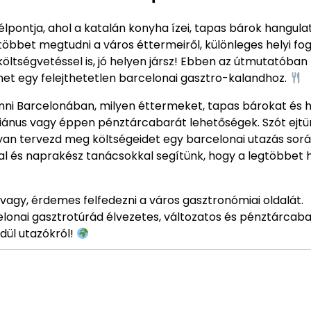
pontja, ahol a katalán konyha ízei, tapas bárok hangula
többet megtudni a város éttermeiről, különleges helyi fog
 költségvetéssel is, jó helyen jársz! Ebben az útmutatóba
het egy felejthetetlen barcelonai gasztro-kalandhoz.
ni Barcelonában, milyen éttermeket, tapas bárokat és h
táriánus vagy éppen pénztárcabarát lehetőségek. Szót ejtü
ogyan tervezd meg költségeidet egy barcelonai utazás sorá
kal és naprakész tanácsokkal segítünk, hogy a legtöbbet
vagy, érdemes felfedezni a város gasztronómiai oldalát.
elonai gasztrotúrád élvezetes, változatos és pénztárcab
dül utazókról!