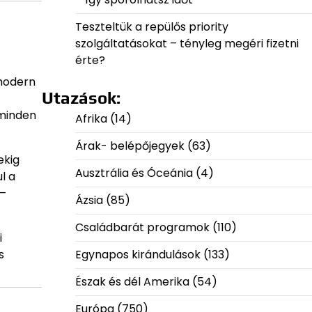
Teszteltük a repülős priority
szolgáltatásokat – tényleg megéri fizetni
érte?
 modern
Utazások:
 minden
Afrika
(14)
Árak- belépőjegyek
(63)
ekig
Ausztrália és Óceánia
(4)
l a
 –
Ázsia
(85)
Családbarát programok
(110)
i
s
Egynapos kirándulások
(133)
Észak és dél Amerika
(54)
Európa
(750)