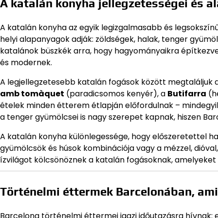
A katalán konyha jellegzetességei és a
A katalán konyha az egyik legizgalmasabb és legsokszínű
helyi alapanyagok adják: zöldségek, halak, tenger gyümölcs
katalánok büszkék arra, hogy hagyományaikra építkezve f
és modernek.
A legjellegzetesebb katalán fogások között megtaláljuk 
amb tomàquet
(paradicsomos kenyér), a
Butifarra
(h
ételek minden étterem étlapján előfordulnak – mindegy
a tenger gyümölcsei is nagy szerepet kapnak, hiszen Barc
A katalán konyha különlegessége, hogy előszeretettel ha
gyümölcsök és húsok kombinációja vagy a mézzel, dióval, 
ízvilágot kölcsönöznek a katalán fogásoknak, amelyeket
Történelmi éttermek Barcelonában, amik
Barcelona történelmi éttermei igazi időutazásra hívnak: