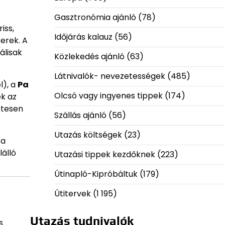
Gasztronómia ajánló
(78)
iss,
Időjárás kalauz
(56)
zerek. A
álisak
Közlekedés ajánló
(63)
Látnivalók- nevezetességek
(485)
l), a
Pa
Olcsó vagy ingyenes tippek
(174)
ek az
etesen
Szállás ajánló
(56)
Utazás költségek
(23)
 a
lálló
Utazási tippek kezdőknek
(223)
Útinapló-Kipróbáltuk
(179)
Útitervek
(1 195)
Utazás tudnivalók
s