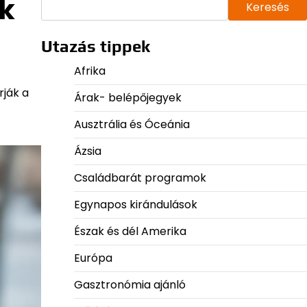
ok
Keresés
Utazás tippek
Afrika
rják a
Árak- belépőjegyek
Ausztrália és Óceánia
Ázsia
Családbarát programok
Egynapos kirándulások
Észak és dél Amerika
Európa
Gasztronómia ajánló