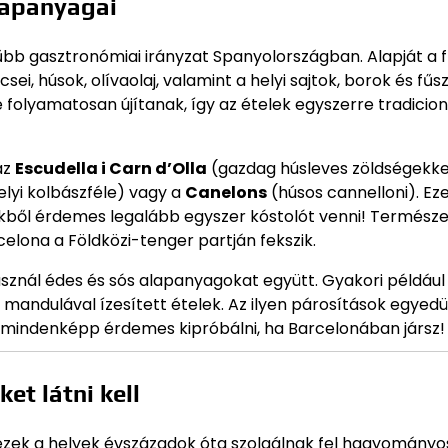
lapanyagai
bb gasztronómiai irányzat Spanyolországban. Alapját a fr
ei, húsok, olívaolaj, valamint a helyi sajtok, borok és fűs
olyamatosan újítanak, így az ételek egyszerre tradicion
az
Escudella i Carn d’Olla
(gazdag húsleves zöldségekke
elyi kolbászféle) vagy a
Canelons
(húsos cannelloni). Ez
ikből érdemes legalább egyszer kóstolót venni! Termész
elona a Földközi-tenger partján fekszik.
sznál édes és sós alapanyagokat együtt. Gyakori például
mandulával ízesített ételek. Az ilyen párosítások egyedü
 mindenképp érdemes kipróbálni, ha Barcelonában jársz!
et látni kell
 ezek a helyek évszázadok óta szolgálnak fel hagyományo