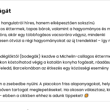
ágát
i hangulatról híres, hanem elképesztően sokszínű
latos éttermek, tapas bárok, valamint a hagyományos és
lóra, akár egy többfogásos vacsorára vágysz, mindenki
esen ötvözi a régi hagyományokat az új trendekkel – így
endéglőktől (bodegák) kezdve a Michelin-csillagos étterm
n kóstolhatod végig a katalán konyha fogásait, ráadásu
e feledd, Barcelonában az étkezés egy közösségi esemény
 a zsebedbe nyúlni. A piacokon friss alapanyagokat, hely
 bőven tartogat meglepetéseket. Ha okosan választasz, ki
 – ebben a cikkben ehhez is adunk tippeket!