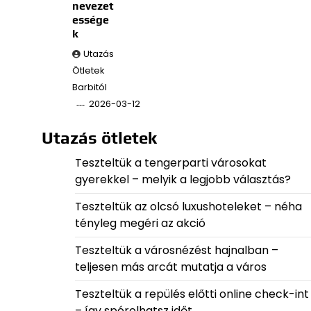
nevezet
essége
k
Utazás
Ötletek
Barbitól
2026-03-12
Utazás ötletek
Teszteltük a tengerparti városokat
gyerekkel – melyik a legjobb választás?
Teszteltük az olcsó luxushoteleket – néha
tényleg megéri az akció
Teszteltük a városnézést hajnalban –
teljesen más arcát mutatja a város
Teszteltük a repülés előtti online check-int
– így spórolhatsz időt