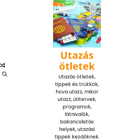
Skip
to
content
Utazás
ötletek
Utazás ötletek,
tippek és trükkök,
hova utazz, mikor
utazz, útitervek,
programok,
látnivalók,
bakancslistás
helyek, utazási
tippek kezdőknek.