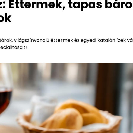
: Éttermek, tapas bár
ok
rok, világszínvonalú éttermek és egyedi katalán ízek vá
ecialitásait!