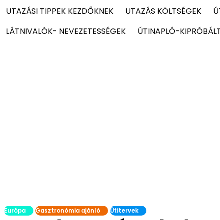
UTAZÁSI TIPPEK KEZDŐKNEK
UTAZÁS KÖLTSÉGEK
Ú
LÁTNIVALÓK- NEVEZETESSÉGEK
ÚTINAPLÓ-KIPRÓBÁL
Európa
Gasztronómia ajánló
Útitervek