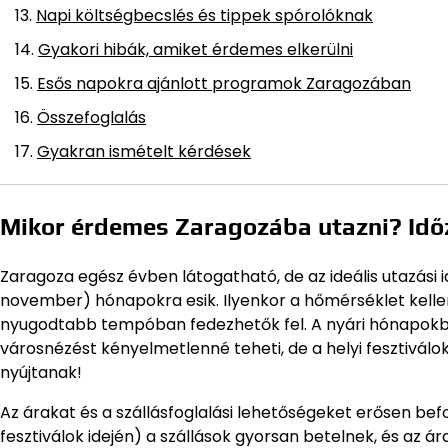
Napi költségbecslés és tippek spórolóknak
Gyakori hibák, amiket érdemes elkerülni
Esős napokra ajánlott programok Zaragozában
Összefoglalás
Gyakran ismételt kérdések
Mikor érdemes Zaragozába utazni? Időz
Zaragoza egész évben látogatható, de az ideális utazási 
november) hónapokra esik. Ilyenkor a hőmérséklet kellem
nyugodtabb tempóban fedezhetők fel. A nyári hónapokba
városnézést kényelmetlenné teheti, de a helyi fesztiválok,
nyújtanak!
Az árakat és a szállásfoglalási lehetőségeket erősen be
fesztiválok idején) a szállások gyorsan betelnek, és az 