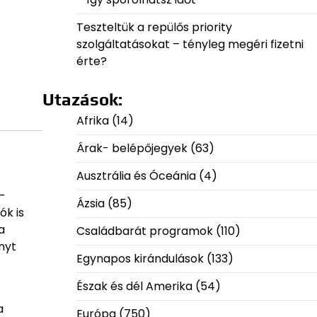
Teszteltük a repülős priority
szolgáltatásokat – tényleg megéri fizetni
érte?
Utazások:
Afrika
(14)
Árak- belépőjegyek
(63)
Ausztrália és Óceánia
(4)
-
Ázsia
(85)
ók is
a
Családbarát programok
(110)
nyt
Egynapos kirándulások
(133)
Észak és dél Amerika
(54)
a
Európa
(750)