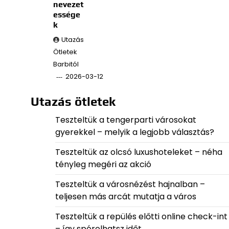
nevezet
essége
k
Utazás
Ötletek
Barbitól
2026-03-12
Utazás ötletek
Teszteltük a tengerparti városokat
gyerekkel – melyik a legjobb választás?
Teszteltük az olcsó luxushoteleket – néha
tényleg megéri az akció
Teszteltük a városnézést hajnalban –
teljesen más arcát mutatja a város
Teszteltük a repülés előtti online check-int
– így spórolhatsz időt