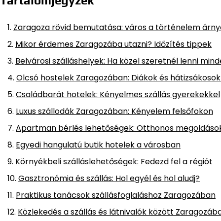
Tartalomjegyzék
Zaragoza rövid bemutatása: város a történelem árn
Mikor érdemes Zaragozába utazni? Időzítés tippek
Belvárosi szálláshelyek: Ha közel szeretnél lenni min
Olcsó hostelek Zaragozában: Diákok és hátizsákoso
Családbarát hotelek: Kényelmes szállás gyerekekkel
Luxus szállodák Zaragozában: Kényelem felsőfokon
Apartman bérlés lehetőségek: Otthonos megoldáso
Egyedi hangulatú butik hotelek a városban
Környékbeli szálláslehetőségek: Fedezd fel a régiót
Gasztronómia és szállás: Hol egyél és hol aludj?
Praktikus tanácsok szállásfoglaláshoz Zaragozában
Közlekedés a szállás és látnivalók között Zaragozáb