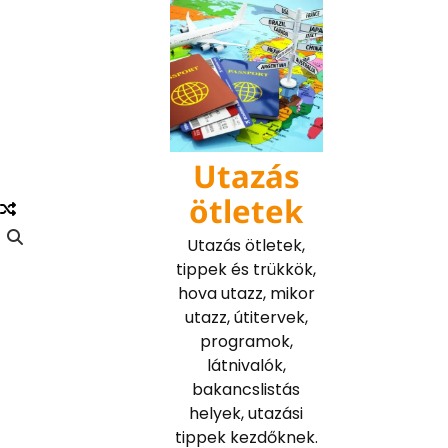
Skip
to
content
Utazás
ötletek
Utazás ötletek,
tippek és trükkök,
hova utazz, mikor
utazz, útitervek,
programok,
látnivalók,
bakancslistás
helyek, utazási
tippek kezdőknek.