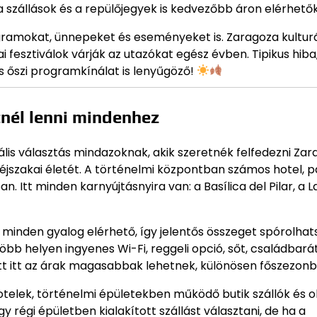
 szállások és a repülőjegyek is kedvezőbb áron elérhetők
gramokat, ünnepeket és eseményeket is. Zaragoza kulturá
i fesztiválok várják az utazókat egész évben. Tipikus hiba
és őszi programkínálat is lenyűgöző!
tnél lenni mindenhez
eális választás mindazoknak, akik szeretnék felfedezni Za
ő éjszakai életét. A történelmi központban számos hotel, p
 Itt minden karnyújtásnyira van: a Basílica del Pilar, a L
 minden gyalog elérhető, így jelentős összeget spórolhat
több helyen ingyenes Wi-Fi, reggeli opció, sőt, családbará
tt itt az árak magasabbak lehetnek, különösen főszezonb
otelek, történelmi épületekben működő butik szállók és 
 régi épületben kialakított szállást választani, de ha a