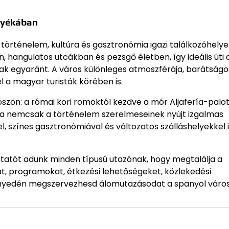
nyékában
történelem, kultúra és gasztronómia igazi találkozóhelye
 hangulatos utcákban és pezsgő életben, így ideális úti 
ak egyaránt. A város különleges atmoszférája, barátságo
l a magyar turisták körében is.
szön: a római kori romoktól kezdve a mór Aljafería-palot
goza nemcsak a történelem szerelmeseinek nyújt izgalmas
színes gasztronómiával és változatos szálláshelyekkel i
utatót adunk minden típusú utazónak, hogy megtalálja a
t, programokat, étkezési lehetőségeket, közlekedési
könnyedén megszervezhesd álomutazásodat a spanyol váro