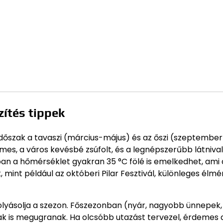
ítés tippek
időszak a tavaszi (március-május) és az őszi (szeptember
es, a város kevésbé zsúfolt, és a legnépszerűbb látnival
n a hőmérséklet gyakran 35 °C fölé is emelkedhet, ami 
 mint például az októberi Pilar Fesztivál, különleges élmé
folyásolja a szezon. Főszezonban (nyár, nagyobb ünnepek,
árak is megugranak. Ha olcsóbb utazást tervezel, érdemes 