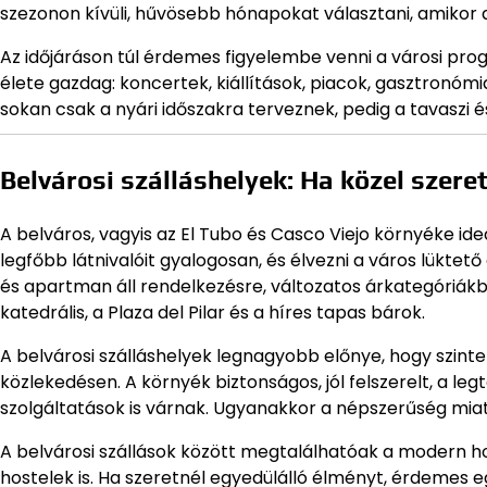
szezonon kívüli, hűvösebb hónapokat választani, amikor a
Az időjáráson túl érdemes figyelembe venni a városi pro
élete gazdag: koncertek, kiállítások, piacok, gasztronómia
sokan csak a nyári időszakra terveznek, pedig a tavaszi 
Belvárosi szálláshelyek: Ha közel szere
A belváros, vagyis az El Tubo és Casco Viejo környéke id
legfőbb látnivalóit gyalogosan, és élvezni a város lüktet
és apartman áll rendelkezésre, változatos árkategóriákban.
katedrális, a Plaza del Pilar és a híres tapas bárok.
A belvárosi szálláshelyek legnagyobb előnye, hogy szinte
közlekedésen. A környék biztonságos, jól felszerelt, a leg
szolgáltatások is várnak. Ugyanakkor a népszerűség mia
A belvárosi szállások között megtalálhatóak a modern h
hostelek is. Ha szeretnél egyedülálló élményt, érdemes egy