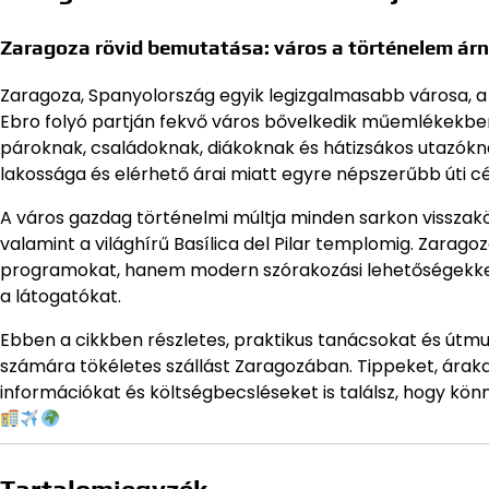
Zaragoza rövid bemutatása: város a történelem ár
Zaragoza, Spanyolország egyik legizgalmasabb városa, a 
Ebro folyó partján fekvő város bővelkedik műemlékekben,
pároknak, családoknak, diákoknak és hátizsákos utazókn
lakossága és elérhető árai miatt egyre népszerűbb úti cé
A város gazdag történelmi múltja minden sarkon visszakö
valamint a világhírű Basílica del Pilar templomig. Zara
programokat, hanem modern szórakozási lehetőségekkel, 
a látogatókat.
Ebben a cikkben részletes, praktikus tanácsokat és útm
számára tökéletes szállást Zaragozában. Tippeket, áraka
információkat és költségbecsléseket is találsz, hogy 