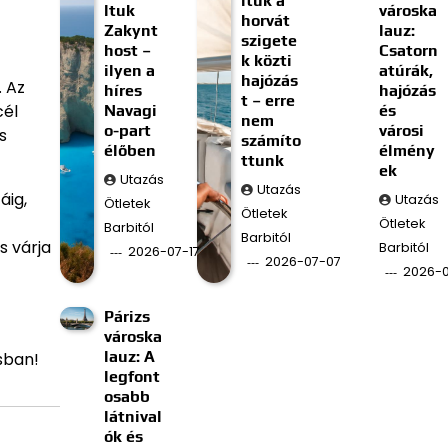
ltuk a
ltuk
városka
horvát
Zakynt
lauz:
szigete
host –
Csatorn
k közti
ilyen a
atúrák,
hajózás
. Az
híres
hajózás
t – erre
cél
Navagi
és
nem
o-part
városi
s
számíto
élőben
élmény
ttunk
ek
Utazás
Utazás
áig,
Utazás
Ötletek
Ötletek
Ötletek
Barbitól
Barbitól
s várja
Barbitól
2026-07-17
2026-07-07
2026-
Párizs
városka
lauz: A
sban!
legfont
osabb
látnival
ók és