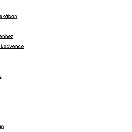
yékában
denhez
k kedvence
k
an