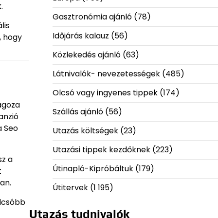
.
Gasztronómia ajánló
(78)
lis
Időjárás kalauz
(56)
, hogy
Közlekedés ajánló
(63)
Látnivalók- nevezetességek
(485)
Olcsó vagy ingyenes tippek
(174)
ragoza
Szállás ajánló
(56)
anzió
a Seo
Utazás költségek
(23)
Utazási tippek kezdőknek
(223)
sz a
Útinapló-Kipróbáltuk
(179)
t
an.
Útitervek
(1 195)
olcsóbb
Utazás tudnivalók