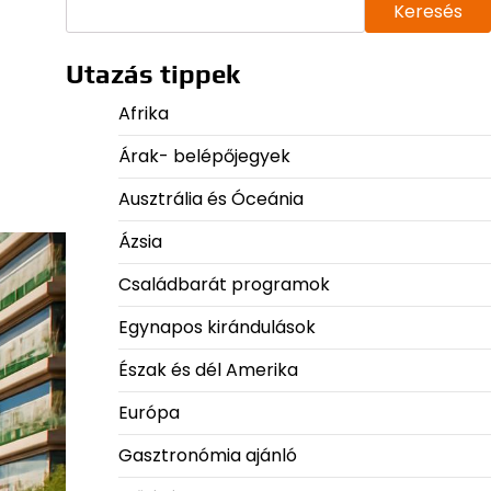
Keresés
Utazás tippek
Afrika
Árak- belépőjegyek
Ausztrália és Óceánia
Ázsia
Családbarát programok
Egynapos kirándulások
Észak és dél Amerika
Európa
Gasztronómia ajánló