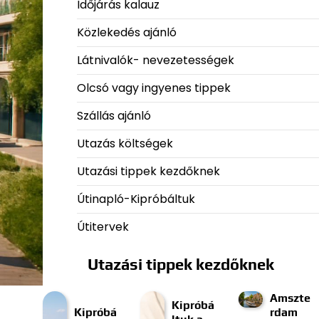
Időjárás kalauz
Közlekedés ajánló
Látnivalók- nevezetességek
Olcsó vagy ingyenes tippek
Szállás ajánló
Utazás költségek
Utazási tippek kezdőknek
Útinapló-Kipróbáltuk
Útitervek
Utazási tippek kezdőknek
Amszte
Kipróbá
Kipróbá
rdam