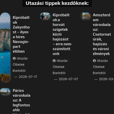
Utazási tippek kezdőknek:
Kipróbált
Amszterd
Kipróbált
uk a
am
uk
horvát
városkala
Zakyntho
szigetek
uz:
st – ilyen
közti
Csatornat
a híres
hajózást
úrák,
Navagio-
– erre nem
hajózás
part
számított
és városi
élőben
unk
élmények
Utazás
Utazás
Utazás
Ötletek
Ötletek
Ötletek
Barbitól
Barbitól
Barbitól
2026-07-17
2026-07-07
2026-03
Párizs
városkala
uz: A
legfontos
abb