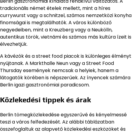
Berlin gasztronómiai kínálata rendkívül változatos. A
tradicionális német ételek mellett, mint a híres
currywurst vagy a schnitzel, számos nemzetközi konyha
finomságai is megtalálhatók. A város különböző
negyedeiben, mint a Kreuzberg vagy a Neukölln,
autentikus török, vietnámi és számos más kultúra ízeit is
élvezhetjük.
A kávézók és a street food piacok is különleges élményt
nyújtanak. A Markthalle Neun vagy a Street Food
Thursday események nemcsak a helyiek, hanem a
látogatók körében is népszerűek. Az ínyencek számára
Berlin igazi gasztronómiai paradicsom.
Közlekedési tippek és árak
Berlin tömegközlekedése egyszerűvé és kényelmessé
teszi a város felfedezését. Az alábbi táblázatban
összefoglaltuk az alapvető közlekedési eszközöket és