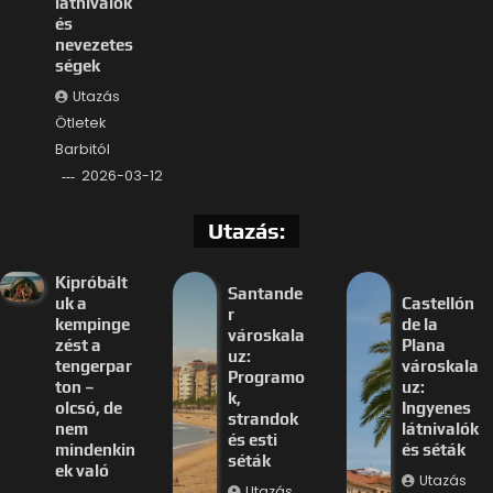
látnivalók
és
nevezetes
ségek
Utazás
Ötletek
Barbitól
2026-03-12
Utazás:
Kipróbált
Santande
uk a
Castellón
r
kempinge
de la
városkala
zést a
Plana
uz:
tengerpar
városkala
Programo
ton –
uz:
k,
olcsó, de
Ingyenes
strandok
nem
látnivalók
és esti
mindenkin
és séták
séták
ek való
Utazás
Utazás