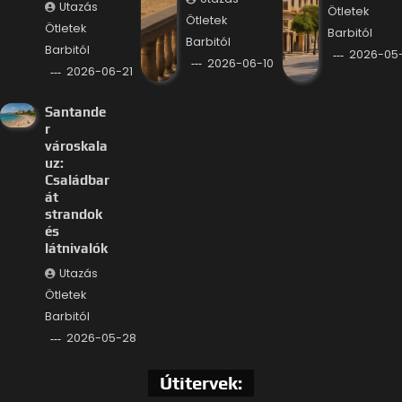
Utazás
Ötletek
Ötletek
Ötletek
Barbitól
Barbitól
Barbitól
2026-05
2026-06-10
2026-06-21
Santande
r
városkala
uz:
Családbar
át
strandok
és
látnivalók
Utazás
Ötletek
Barbitól
2026-05-28
Útitervek: