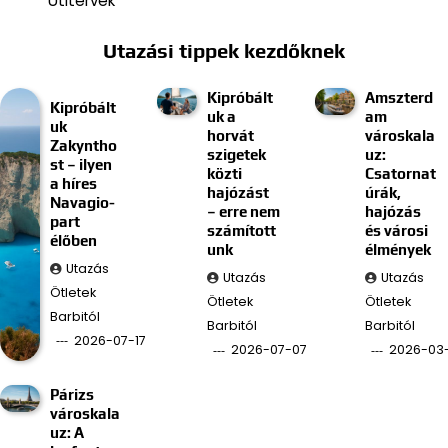
Útitervek
Utazási tippek kezdőknek
Kipróbált
Amszterd
Kipróbált
uk a
am
uk
horvát
városkala
Zakyntho
szigetek
uz:
st – ilyen
közti
Csatornat
a híres
hajózást
úrák,
Navagio-
– erre nem
hajózás
part
számított
és városi
élőben
unk
élmények
Utazás
Utazás
Utazás
Ötletek
Ötletek
Ötletek
Barbitól
Barbitól
Barbitól
2026-07-17
2026-07-07
2026-03
Párizs
városkala
uz: A