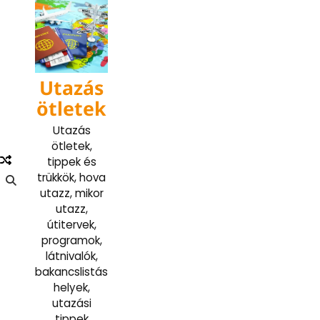
Skip
to
content
Utazás
ötletek
Utazás
ötletek,
tippek és
trükkök, hova
utazz, mikor
utazz,
útitervek,
programok,
látnivalók,
bakancslistás
helyek,
utazási
tippek