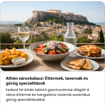
Athén városkalauz: Éttermek, tavernák és
görög specialitások
Fedezd fel Athén lüktető gasztronómiai világát! A
város éttermei és hangulatos tavernái autentikus
görög specialitásokkal…