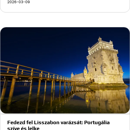
2026-03-09
Fedezd fel Lisszabon varázsát: Portugália
szíve és lelke