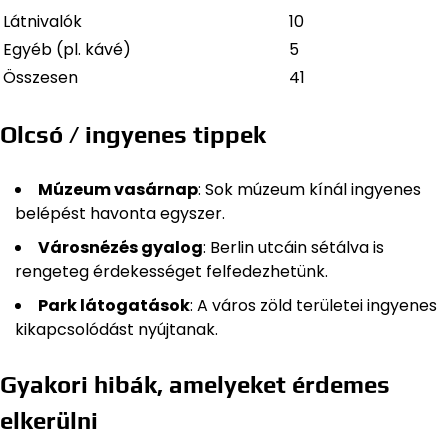
Látnivalók
10
Egyéb (pl. kávé)
5
Összesen
41
Olcsó / ingyenes tippek
Múzeum vasárnap
: Sok múzeum kínál ingyenes
belépést havonta egyszer.
Városnézés gyalog
: Berlin utcáin sétálva is
rengeteg érdekességet felfedezhetünk.
Park látogatások
: A város zöld területei ingyenes
kikapcsolódást nyújtanak.
Gyakori hibák, amelyeket érdemes
elkerülni