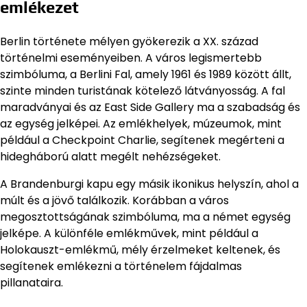
emlékezet
Berlin története mélyen gyökerezik a XX. század
történelmi eseményeiben. A város legismertebb
szimbóluma, a Berlini Fal, amely 1961 és 1989 között állt,
szinte minden turistának kötelező látványosság. A fal
maradványai és az East Side Gallery ma a szabadság és
az egység jelképei. Az emlékhelyek, múzeumok, mint
például a Checkpoint Charlie, segítenek megérteni a
hidegháború alatt megélt nehézségeket.
A Brandenburgi kapu egy másik ikonikus helyszín, ahol a
múlt és a jövő találkozik. Korábban a város
megosztottságának szimbóluma, ma a német egység
jelképe. A különféle emlékművek, mint például a
Holokauszt-emlékmű, mély érzelmeket keltenek, és
segítenek emlékezni a történelem fájdalmas
pillanataira.