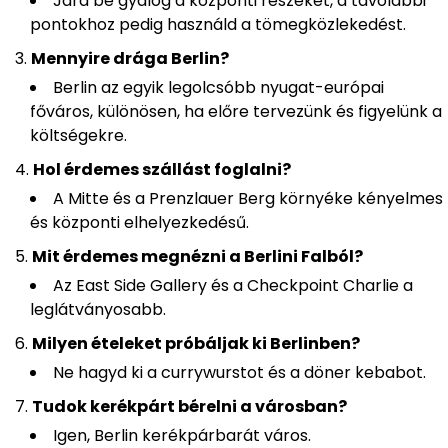
Járd be gyalog a központi részeket, a távolabbi
pontokhoz pedig használd a tömegközlekedést.
Mennyire drága Berlin?
Berlin az egyik legolcsóbb nyugat-európai
főváros, különösen, ha előre tervezünk és figyelünk a
költségekre.
Hol érdemes szállást foglalni?
A Mitte és a Prenzlauer Berg környéke kényelmes
és központi elhelyezkedésű.
Mit érdemes megnézni a Berlini Falból?
Az East Side Gallery és a Checkpoint Charlie a
leglátványosabb.
Milyen ételeket próbáljak ki Berlinben?
Ne hagyd ki a currywurstot és a döner kebabot.
Tudok kerékpárt bérelni a városban?
Igen, Berlin kerékpárbarát város.