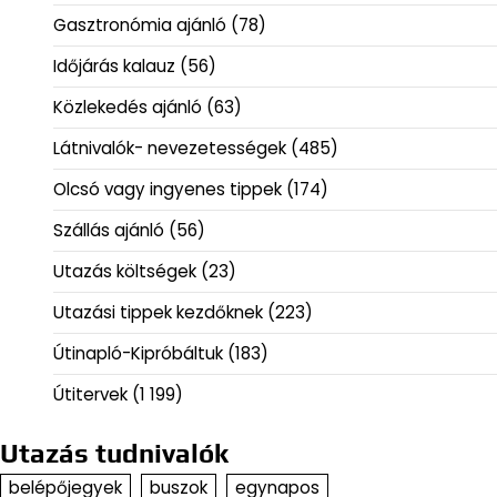
Gasztronómia ajánló
(78)
Időjárás kalauz
(56)
Közlekedés ajánló
(63)
Látnivalók- nevezetességek
(485)
Olcsó vagy ingyenes tippek
(174)
Szállás ajánló
(56)
Utazás költségek
(23)
Utazási tippek kezdőknek
(223)
Útinapló-Kipróbáltuk
(183)
Útitervek
(1 199)
Utazás tudnivalók
belépőjegyek
buszok
egynapos