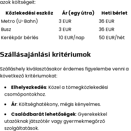
azok költségeit:
Közlekedési eszköz
Ár (egy útra)
Heti bérlet
Metro (U-Bahn)
3 EUR
36 EUR
Busz
3 EUR
36 EUR
Kerékpár bérlés
10 EUR/nap
50 EUR/hét
Szállásajánlási kritériumok
Szálláshely kiválasztásakor érdemes figyelembe venni a
következő kritériumokat:
Elhelyezkedés
: Közel a tömegközlekedési
csomópontokhoz.
Ár
: Költséghatékony, mégis kényelmes.
Családbarát lehetőségek
: Gyerekekkel
utazóknak játszótér vagy gyermekmegőrző
szolgáltatások.