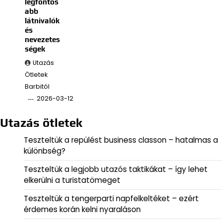
legfontos
abb
látnivalók
és
nevezetes
ségek
Utazás
Ötletek
Barbitól
2026-03-12
Utazás ötletek
Teszteltük a repülést business classon – hatalmas a
különbség?
Teszteltük a legjobb utazós taktikákat – így lehet
elkerülni a turistatömeget
Teszteltük a tengerparti napfelkeltéket – ezért
érdemes korán kelni nyaraláson