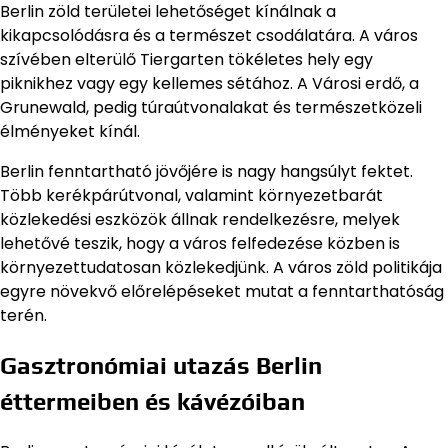
Berlin zöld területei lehetőséget kínálnak a
kikapcsolódásra és a természet csodálatára. A város
szívében elterülő Tiergarten tökéletes hely egy
piknikhez vagy egy kellemes sétához. A Városi erdő, a
Grunewald, pedig túraútvonalakat és természetközeli
élményeket kínál.
Berlin fenntartható jövőjére is nagy hangsúlyt fektet.
Több kerékpárútvonal, valamint környezetbarát
közlekedési eszközök állnak rendelkezésre, melyek
lehetővé teszik, hogy a város felfedezése közben is
környezettudatosan közlekedjünk. A város zöld politikája
egyre növekvő előrelépéseket mutat a fenntarthatóság
terén.
Gasztronómiai utazás Berlin
éttermeiben és kávézóiban