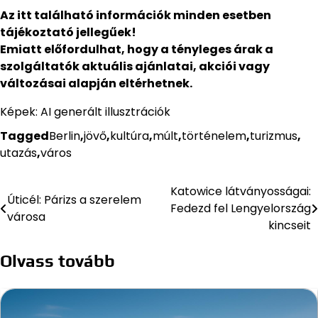
Az itt található információk minden esetben
tájékoztató jellegűek!
Emiatt előfordulhat, hogy a tényleges árak a
szolgáltatók aktuális ajánlatai, akciói vagy
változásai alapján eltérhetnek.
Képek: AI generált illusztrációk
Tagged
Berlin
,
jövő
,
kultúra
,
múlt
,
történelem
,
turizmus
,
utazás
,
város
Katowice látványosságai:
Bejegyzés
Úticél: Párizs a szerelem
Fedezd fel Lengyelország
városa
navigáció
kincseit
Olvass tovább