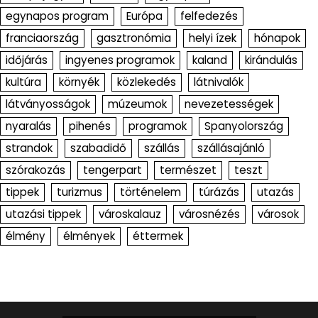
egynapos program
Európa
felfedezés
franciaország
gasztronómia
helyi ízek
hónapok
időjárás
ingyenes programok
kaland
kirándulás
kultúra
környék
közlekedés
látnivalók
látványosságok
múzeumok
nevezetességek
nyaralás
pihenés
programok
Spanyolország
strandok
szabadidő
szállás
szállásajánló
szórakozás
tengerpart
természet
teszt
tippek
turizmus
történelem
túrázás
utazás
utazási tippek
városkalauz
városnézés
városok
élmény
élmények
éttermek