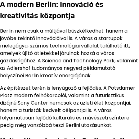
A modern Berlin: Innováció és
kreativitás központja
Berlin nem csak a múltjával büszkélkedhet, hanem a
jövőbe tekintő innovációival is. A város a startupok
melegágya, számos technológiai vállalat található itt,
amelyek újító ötletekkel járulnak hozzá a város
gazdaságához. A Science and Technology Park, valamint
az Adlershof tudományos negyed példamutató
helyszínei Berlin kreatív energiájának.
Az építészet terén is lenyűgöző a fejlődés. A Potsdamer
Platz modern felhőkarcolói, valamint a futurisztikus
dizájnú Sony Center nemcsak az üzleti élet központjai,
hanem a turisták kedvelt célpontjai is. A város
folyamatosan fejlődő kulturális és művészeti színtere
pedig még vonzóbbá teszi Berlini utazásunkat.