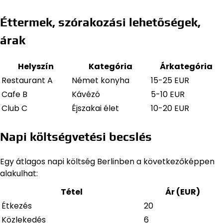
Éttermek, szórakozási lehetőségek,
árak
Helyszín
Kategória
Árkategória
Restaurant A
Német konyha
15-25 EUR
Cafe B
Kávézó
5-10 EUR
Club C
Éjszakai élet
10-20 EUR
Napi költségvetési becslés
Egy átlagos napi költség Berlinben a következőképpen
alakulhat:
Tétel
Ár (EUR)
Étkezés
20
Közlekedés
6