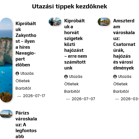
Utazási tippek kezdőknek
Kipróbált
Amszterd
Kipróbált
uk a
am
uk
horvát
városkala
Zakyntho
szigetek
uz:
st – ilyen
közti
Csatornat
a híres
hajózást
úrák,
Navagio-
– erre nem
hajózás
part
számított
és városi
élőben
unk
élmények
Utazás
Utazás
Utazás
Ötletek
Ötletek
Ötletek
Barbitól
Barbitól
Barbitól
2026-07-17
2026-07-07
2026-03
Párizs
városkala
uz: A
legfontos
abb