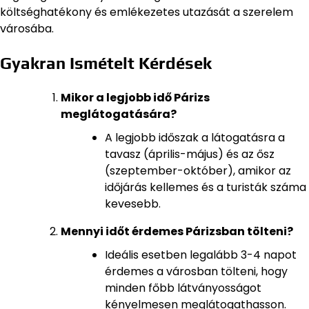
költséghatékony és emlékezetes utazását a szerelem
városába.
Gyakran Ismételt Kérdések
Mikor a legjobb idő Párizs
meglátogatására?
A legjobb időszak a látogatásra a
tavasz (április-május) és az ősz
(szeptember-október), amikor az
időjárás kellemes és a turisták száma
kevesebb.
Mennyi időt érdemes Párizsban tölteni?
Ideális esetben legalább 3-4 napot
érdemes a városban tölteni, hogy
minden főbb látványosságot
kényelmesen meglátogathasson.