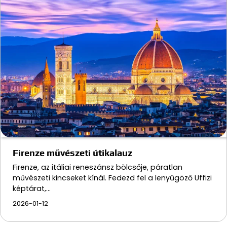
Firenze művészeti útikalauz
Firenze, az itáliai reneszánsz bölcsője, páratlan
művészeti kincseket kínál. Fedezd fel a lenyűgöző Uffizi
képtárat,…
2026-01-12