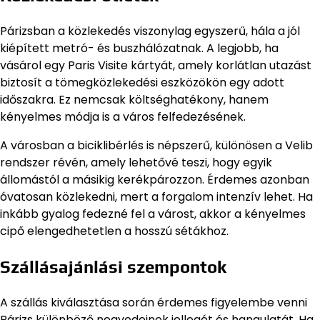
Párizsban a közlekedés viszonylag egyszerű, hála a jól
kiépített metró- és buszhálózatnak. A legjobb, ha
vásárol egy Paris Visite kártyát, amely korlátlan utazást
biztosít a tömegközlekedési eszközökön egy adott
időszakra. Ez nemcsak költséghatékony, hanem
kényelmes módja is a város felfedezésének.
A városban a biciklibérlés is népszerű, különösen a Velib
rendszer révén, amely lehetővé teszi, hogy egyik
állomástól a másikig kerékpározzon. Érdemes azonban
óvatosan közlekedni, mert a forgalom intenzív lehet. Ha
inkább gyalog fedezné fel a várost, akkor a kényelmes
cipő elengedhetetlen a hosszú sétákhoz.
Szállásajánlási szempontok
A szállás kiválasztása során érdemes figyelembe venni
Párizs különböző negyedeinek jellegét és hangulatát. Ha