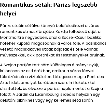
Romantikus séták: Párizs legszebb
helyei
Párizs utcáin sétálva könnyű belefeledkezni a város
romantikus atmoszférájába. Kezdje felfedező útját a
Montmartre negyedben, ahol a Sacré-Cœur bazilika
hófehér kupolái magasodnak a város fölé. A bazilikához
vezető macskaköves utcák bájosak és tele vannak
művészekkel, akik portrékat és festményeket árulnak.
A Szajna partján tett séta különleges élményt nyújt,
különösen az esti órákban, amikor a város fényei
tükröződnek a vízfelületen. Látogassa meg a Pont des
Arts hidat, amelyet korábban szerelmi lakatokkal
díszítettek, és élvezze a párizsi naplementét a Szajna
fölött. A Jardin du Luxembourg is ideális helyszín egy
délutáni piknikhez vagy egy kellemes séta során.