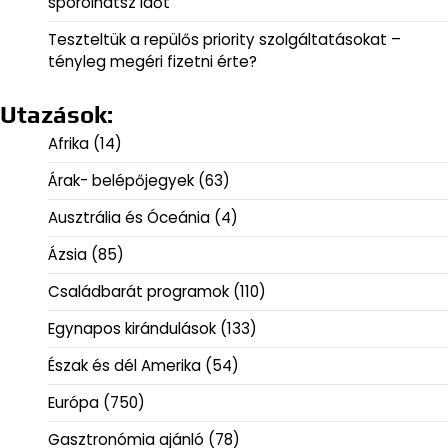
spórolhatsz időt
Teszteltük a repülős priority szolgáltatásokat –
tényleg megéri fizetni érte?
Utazások:
Afrika
(14)
Árak- belépőjegyek
(63)
Ausztrália és Óceánia
(4)
Ázsia
(85)
Családbarát programok
(110)
Egynapos kirándulások
(133)
Észak és dél Amerika
(54)
Európa
(750)
Gasztronómia ajánló
(78)