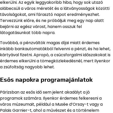
elkerülni. Az egyik leggyakoribb hiba, hogy sok utazó
alábecsüli a város méretét és a látványosságok közötti
távolságokat, ami fárasztó napot eredményezhet.
Tervezzünk előre, és ne próbáljuk meg egy nap alatt
bejárni az egész várost, hanem osszuk fel
látogatásunkat több napra.
Továbbá, a pénzváltók magas díjai miatt érdemes
inkább bankautomatákból felvenni a pénzt, és ha lehet,
kártyával fizetni. Apropó, a csúcsforgalmi időszakokat is
érdemes elkerülni a tömegközlekedésnél, mert ilyenkor
a zsúfoltság nagyobb lehet.
Esős napokra programajánlatok
Párizsban az esős idő sem jelent akadályt a jó
programok számára. Ilyenkor érdemes felkeresni a
város múzeumait, például a Musée d’Orsay-t vagy a
Palais Garnier-t, ahol a művészet és a történelem