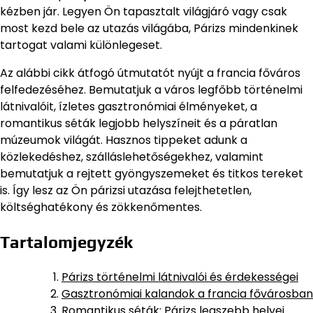
kézben jár. Legyen Ön tapasztalt világjáró vagy csak
most kezd bele az utazás világába, Párizs mindenkinek
tartogat valami különlegeset.
Az alábbi cikk átfogó útmutatót nyújt a francia főváros
felfedezéséhez. Bemutatjuk a város legfőbb történelmi
látnivalóit, ízletes gasztronómiai élményeket, a
romantikus séták legjobb helyszíneit és a páratlan
múzeumok világát. Hasznos tippeket adunk a
közlekedéshez, szálláslehetőségekhez, valamint
bemutatjuk a rejtett gyöngyszemeket és titkos tereket
is. Így lesz az Ön párizsi utazása felejthetetlen,
költséghatékony és zökkenőmentes.
Tartalomjegyzék
Párizs történelmi látnivalói és érdekességei
Gasztronómiai kalandok a francia fővárosban
Romantikus séták: Párizs legszebb helyei