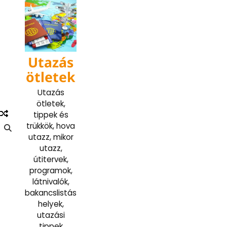
Skip
to
content
Utazás
ötletek
Utazás
ötletek,
tippek és
trükkök, hova
utazz, mikor
utazz,
útitervek,
programok,
látnivalók,
bakancslistás
helyek,
utazási
tippek