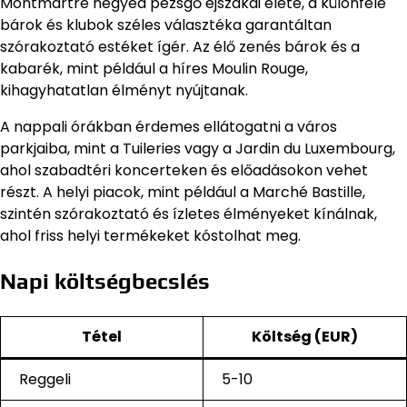
Montmartre negyed pezsgő éjszakai élete, a különféle
bárok és klubok széles választéka garantáltan
szórakoztató estéket ígér. Az élő zenés bárok és a
kabarék, mint például a híres Moulin Rouge,
kihagyhatatlan élményt nyújtanak.
A nappali órákban érdemes ellátogatni a város
parkjaiba, mint a Tuileries vagy a Jardin du Luxembourg,
ahol szabadtéri koncerteken és előadásokon vehet
részt. A helyi piacok, mint például a Marché Bastille,
szintén szórakoztató és ízletes élményeket kínálnak,
ahol friss helyi termékeket kóstolhat meg.
Napi költségbecslés
Tétel
Költség (EUR)
Reggeli
5-10