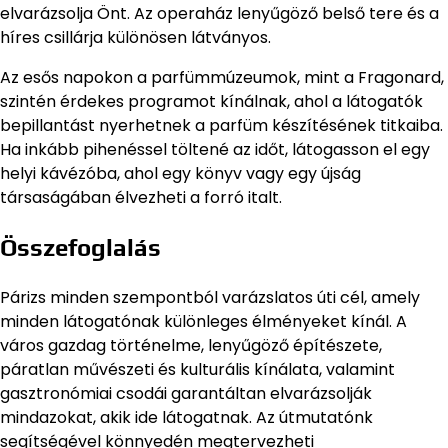
elvarázsolja Önt. Az operaház lenyűgöző belső tere és a
híres csillárja különösen látványos.
Az esős napokon a parfümmúzeumok, mint a Fragonard,
szintén érdekes programot kínálnak, ahol a látogatók
bepillantást nyerhetnek a parfüm készítésének titkaiba.
Ha inkább pihenéssel töltené az időt, látogasson el egy
helyi kávézóba, ahol egy könyv vagy egy újság
társaságában élvezheti a forró italt.
Összefoglalás
Párizs minden szempontból varázslatos úti cél, amely
minden látogatónak különleges élményeket kínál. A
város gazdag történelme, lenyűgöző építészete,
páratlan művészeti és kulturális kínálata, valamint
gasztronómiai csodái garantáltan elvarázsolják
mindazokat, akik ide látogatnak. Az útmutatónk
segítségével könnyedén megtervezheti