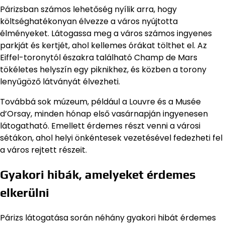
Párizsban számos lehetőség nyílik arra, hogy
költséghatékonyan élvezze a város nyújtotta
élményeket. Látogassa meg a város számos ingyenes
parkját és kertjét, ahol kellemes órákat tölthet el. Az
Eiffel-toronytól északra található Champ de Mars
tökéletes helyszín egy piknikhez, és közben a torony
lenyűgöző látványát élvezheti.
Továbbá sok múzeum, például a Louvre és a Musée
d’Orsay, minden hónap első vasárnapján ingyenesen
látogatható. Emellett érdemes részt venni a városi
sétákon, ahol helyi önkéntesek vezetésével fedezheti fel
a város rejtett részeit.
Gyakori hibák, amelyeket érdemes
elkerülni
Párizs látogatása során néhány gyakori hibát érdemes