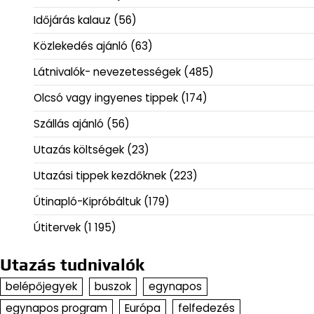
Időjárás kalauz
(56)
Közlekedés ajánló
(63)
Látnivalók- nevezetességek
(485)
Olcsó vagy ingyenes tippek
(174)
Szállás ajánló
(56)
Utazás költségek
(23)
Utazási tippek kezdőknek
(223)
Útinapló-Kipróbáltuk
(179)
Útitervek
(1 195)
Utazás tudnivalók
belépőjegyek
buszok
egynapos
egynapos program
Európa
felfedezés