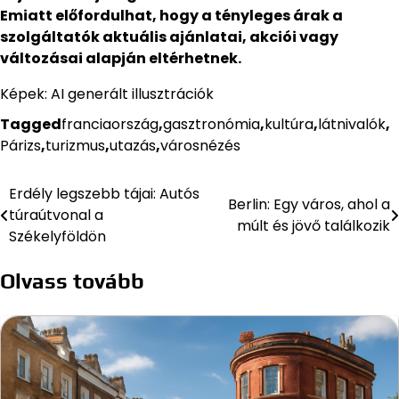
Emiatt előfordulhat, hogy a tényleges árak a
szolgáltatók aktuális ajánlatai, akciói vagy
változásai alapján eltérhetnek.
Képek: AI generált illusztrációk
Tagged
franciaország
,
gasztronómia
,
kultúra
,
látnivalók
,
Párizs
,
turizmus
,
utazás
,
városnézés
Erdély legszebb tájai: Autós
Bejegyzés
Berlin: Egy város, ahol a
túraútvonal a
múlt és jövő találkozik
navigáció
Székelyföldön
Olvass tovább