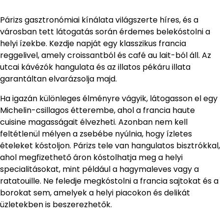
Párizs gasztronómiai kínálata világszerte híres, és a
városban tett látogatás során érdemes belekóstolni a
helyi ízekbe. Kezdje napját egy klasszikus francia
reggelivel, amely croissantból és café au lait-ból áll. Az
utcai kávézók hangulata és az illatos pékáru illata
garantáltan elvarázsolja majd.
Ha igazán különleges élményre vágyik, látogasson el egy
Michelin-csillagos étterembe, ahol a francia haute
cuisine magasságait élvezheti. Azonban nem kell
feltétlenül mélyen a zsebébe nyúlnia, hogy ízletes
ételeket kóstoljon. Párizs tele van hangulatos bisztrókkal,
ahol megfizethető áron kóstolhatja meg a helyi
specialitásokat, mint például a hagymaleves vagy a
ratatouille. Ne feledje megkóstolni a francia sajtokat és a
borokat sem, amelyek a helyi piacokon és delikát
üzletekben is beszerezhetők.