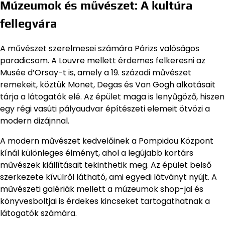
Múzeumok és művészet: A kultúra
fellegvára
A művészet szerelmesei számára Párizs valóságos
paradicsom. A Louvre mellett érdemes felkeresni az
Musée d’Orsay-t is, amely a 19. századi művészet
remekeit, köztük Monet, Degas és Van Gogh alkotásait
tárja a látogatók elé. Az épület maga is lenyűgöző, hiszen
egy régi vasúti pályaudvar építészeti elemeit ötvözi a
modern dizájnnal.
A modern művészet kedvelőinek a Pompidou Központ
kínál különleges élményt, ahol a legújabb kortárs
művészek kiállításait tekinthetik meg. Az épület belső
szerkezete kívülről látható, ami egyedi látványt nyújt. A
művészeti galériák mellett a múzeumok shop-jai és
könyvesboltjai is érdekes kincseket tartogathatnak a
látogatók számára.