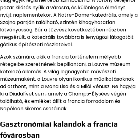
világ egyik legismertebb szimbóluma. A torony tetejéről
pazar kilátás nyílik a városra, és különleges élményt
nyújt naplementekor. A Notre-Dame-katedrális, amely a
Szajna partján található, szintén kihagyhatatlan
látványosság. Bár a tűzvész következtében részben
megsérült, a katedrális továbbra is lenyűgözi látogatóit
gótikus építészeti részleteivel.
Azok számára, akik a francia történelem mélyebb
rétegeibe szeretnének bepillantani, a Louvre múzeum
kötelező állomás. A világ legnagyobb művészeti
múzeumaként, a Louvre olyan ikonikus műalkotásoknak
ad otthont, mint a Mona Lisa és a Milói Vénusz. Ne hagyja
ki a Diadalívet sem, amely a Champs-Élysées végén
található, és emléket állít a francia forradalom és
Napóleon sikeres csatáinak.
Gasztronómiai kalandok a francia
fővárosban