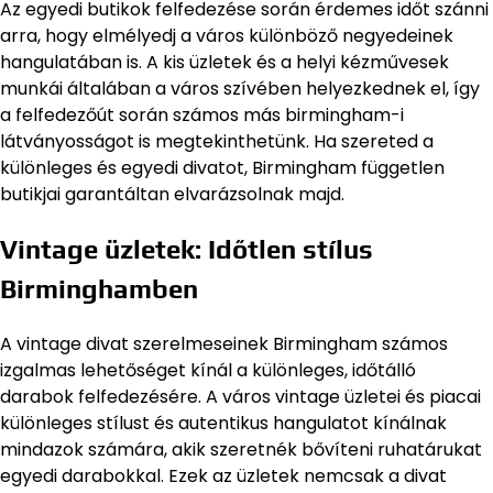
Az egyedi butikok felfedezése során érdemes időt szánni
arra, hogy elmélyedj a város különböző negyedeinek
hangulatában is. A kis üzletek és a helyi kézművesek
munkái általában a város szívében helyezkednek el, így
a felfedezőút során számos más birmingham-i
látványosságot is megtekinthetünk. Ha szereted a
különleges és egyedi divatot, Birmingham független
butikjai garantáltan elvarázsolnak majd.
Vintage üzletek: Időtlen stílus
Birminghamben
A vintage divat szerelmeseinek Birmingham számos
izgalmas lehetőséget kínál a különleges, időtálló
darabok felfedezésére. A város vintage üzletei és piacai
különleges stílust és autentikus hangulatot kínálnak
mindazok számára, akik szeretnék bővíteni ruhatárukat
egyedi darabokkal. Ezek az üzletek nemcsak a divat