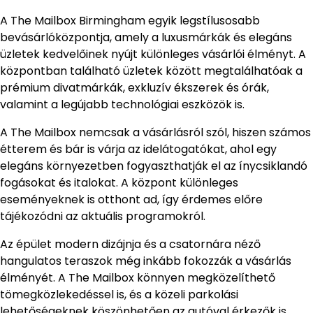
A The Mailbox Birmingham egyik legstílusosabb
bevásárlóközpontja, amely a luxusmárkák és elegáns
üzletek kedvelőinek nyújt különleges vásárlói élményt. A
központban található üzletek között megtalálhatóak a
prémium divatmárkák, exkluzív ékszerek és órák,
valamint a legújabb technológiai eszközök is.
A The Mailbox nemcsak a vásárlásról szól, hiszen számos
étterem és bár is várja az idelátogatókat, ahol egy
elegáns környezetben fogyaszthatják el az ínycsiklandó
fogásokat és italokat. A központ különleges
eseményeknek is otthont ad, így érdemes előre
tájékozódni az aktuális programokról.
Az épület modern dizájnja és a csatornára néző
hangulatos teraszok még inkább fokozzák a vásárlás
élményét. A The Mailbox könnyen megközelíthető
tömegközlekedéssel is, és a közeli parkolási
lehetőségeknek köszönhetően az autóval érkezők is