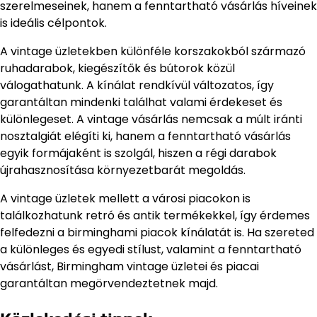
szerelmeseinek, hanem a fenntartható vásárlás híveinek
is ideális célpontok.
A vintage üzletekben különféle korszakokból származó
ruhadarabok, kiegészítők és bútorok közül
válogathatunk. A kínálat rendkívül változatos, így
garantáltan mindenki találhat valami érdekeset és
különlegeset. A vintage vásárlás nemcsak a múlt iránti
nosztalgiát elégíti ki, hanem a fenntartható vásárlás
egyik formájaként is szolgál, hiszen a régi darabok
újrahasznosítása környezetbarát megoldás.
A vintage üzletek mellett a városi piacokon is
találkozhatunk retró és antik termékekkel, így érdemes
felfedezni a birminghami piacok kínálatát is. Ha szereted
a különleges és egyedi stílust, valamint a fenntartható
vásárlást, Birmingham vintage üzletei és piacai
garantáltan megörvendeztetnek majd.