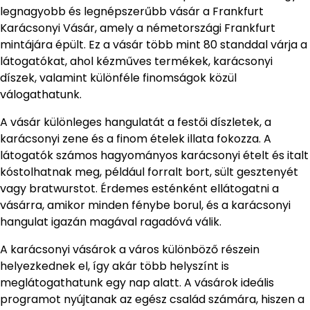
legnagyobb és legnépszerűbb vásár a Frankfurt
Karácsonyi Vásár, amely a németországi Frankfurt
mintájára épült. Ez a vásár több mint 80 standdal várja a
látogatókat, ahol kézműves termékek, karácsonyi
díszek, valamint különféle finomságok közül
válogathatunk.
A vásár különleges hangulatát a festői díszletek, a
karácsonyi zene és a finom ételek illata fokozza. A
látogatók számos hagyományos karácsonyi ételt és italt
kóstolhatnak meg, például forralt bort, sült gesztenyét
vagy bratwurstot. Érdemes esténként ellátogatni a
vásárra, amikor minden fénybe borul, és a karácsonyi
hangulat igazán magával ragadóvá válik.
A karácsonyi vásárok a város különböző részein
helyezkednek el, így akár több helyszínt is
meglátogathatunk egy nap alatt. A vásárok ideális
programot nyújtanak az egész család számára, hiszen a