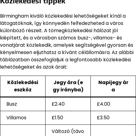
Közlekedési tippek
Birmingham kiváló közlekedési lehetőségeket kínál a
látogatóknak, így könnyedén felfedezheted a város
különböző részeit. A tömegközlekedési hálózat jól
kiépített, és a városban számos busz-, villamos- és
vonatjárat közlekedik, amelyek segítségével gyorsan és
kényelmesen eljuthatsz a kívánt célállomásra. Az alábbi
táblázatban összefoglaljuk a legfontosabb közlekedési
lehetőségeket és azok árait:
Közlekedési
Jegy ára (e
Napijegy ár
eszköz
gy irányba)
a
Busz
£2.40
£4.00
Villamos
£1.50
£3.50
Változó (távo