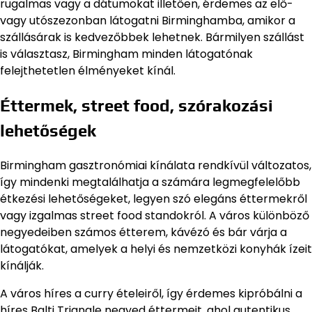
rugalmas vagy a dátumokat illetően, érdemes az elő-
vagy utószezonban látogatni Birminghamba, amikor a
szállásárak is kedvezőbbek lehetnek. Bármilyen szállást
is választasz, Birmingham minden látogatónak
felejthetetlen élményeket kínál.
Éttermek, street food, szórakozási
lehetőségek
Birmingham gasztronómiai kínálata rendkívül változatos,
így mindenki megtalálhatja a számára legmegfelelőbb
étkezési lehetőségeket, legyen szó elegáns éttermekről
vagy izgalmas street food standokról. A város különböző
negyedeiben számos étterem, kávézó és bár várja a
látogatókat, amelyek a helyi és nemzetközi konyhák ízeit
kínálják.
A város híres a curry ételeiről, így érdemes kipróbálni a
híres Balti Triangle negyed éttermeit, ahol autentikus