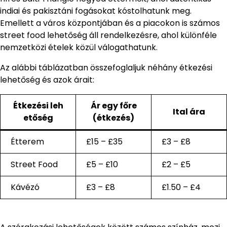
indiai és pakisztáni fogásokat kóstolhatunk meg.
Emellett a város központjában és a piacokon is számos
street food lehetőség áll rendelkezésre, ahol különféle
nemzetközi ételek közül válogathatunk.
Az alábbi táblázatban összefoglaljuk néhány étkezési
lehetőség és azok árait:
Étkezési leh
Ár egy főre
Ital ára
etőség
(étkezés)
Étterem
£15 – £35
£3 – £8
Street Food
£5 – £10
£2 – £5
Kávézó
£3 – £8
£1.50 – £4