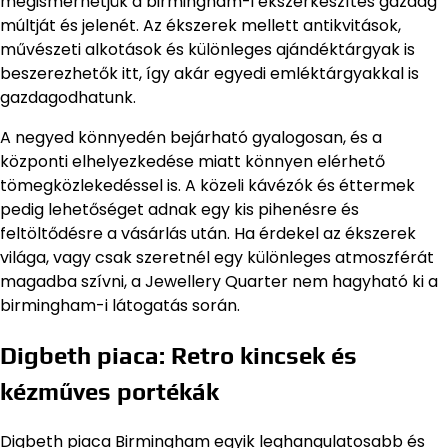
megismerhetjük a birmingham-i ékszerkészítés gazdag
múltját és jelenét. Az ékszerek mellett antikvitások,
művészeti alkotások és különleges ajándéktárgyak is
beszerezhetők itt, így akár egyedi emléktárgyakkal is
gazdagodhatunk.
A negyed könnyedén bejárható gyalogosan, és a
központi elhelyezkedése miatt könnyen elérhető
tömegközlekedéssel is. A közeli kávézók és éttermek
pedig lehetőséget adnak egy kis pihenésre és
feltöltődésre a vásárlás után. Ha érdekel az ékszerek
világa, vagy csak szeretnél egy különleges atmoszférát
magadba szívni, a Jewellery Quarter nem hagyható ki a
birmingham-i látogatás során.
Digbeth piaca: Retro kincsek és
kézműves portékák
Digbeth piaca Birmingham egyik leghangulatosabb és