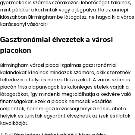
gyermekek is számos szórakozási lehetőséget találnak,
mint például a körhinták vagy a jégpálya. Ha az ünnepi
időszakban Birminghambe látogatsz, ne hagyd ki a város
karácsonyi vásárait!
Gasztronómiai élvezetek a városi
piacokon
Birmingham városi piacai izgalmas gasztronómiai
kalandokat kínálnak mindazok számára, akik szeretnék
felfedezni a helyi és nemzetközi ízeket. A város számos
piacán friss alapanyagok és különleges ételek várják a
látogatókat, így mindenki megtalálhatja a kedvére való
finomságokat. Ezek a piacok nemcsak vásárlási
célpontok, hanem igazi közösségi helyszínek is, ahol a
helyiek és turisták egyaránt élvezhetik az ízek és illatok
kavalkádját.