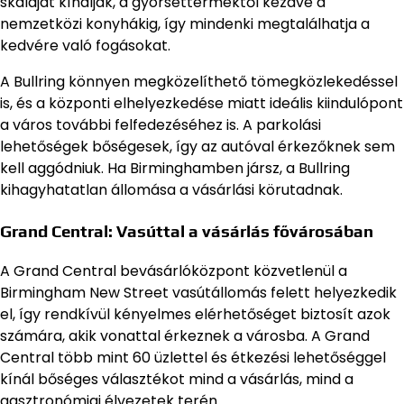
skáláját kínálják, a gyorséttermektől kezdve a
nemzetközi konyhákig, így mindenki megtalálhatja a
kedvére való fogásokat.
A Bullring könnyen megközelíthető tömegközlekedéssel
is, és a központi elhelyezkedése miatt ideális kiindulópont
a város további felfedezéséhez is. A parkolási
lehetőségek bőségesek, így az autóval érkezőknek sem
kell aggódniuk. Ha Birminghamben jársz, a Bullring
kihagyhatatlan állomása a vásárlási körutadnak.
Grand Central: Vasúttal a vásárlás fővárosában
A Grand Central bevásárlóközpont közvetlenül a
Birmingham New Street vasútállomás felett helyezkedik
el, így rendkívül kényelmes elérhetőséget biztosít azok
számára, akik vonattal érkeznek a városba. A Grand
Central több mint 60 üzlettel és étkezési lehetőséggel
kínál bőséges választékot mind a vásárlás, mind a
gasztronómiai élvezetek terén.