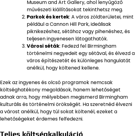
Museum and Art Gallery, ahol lenyűgöző
művészeti kiállításokat tekinthetsz meg.
Parkok és kertek
: A város zöldterületei, mint
például a Cannon Hill Park, ideálisak
piknikezéshez, sétához vagy pihenéshez, és
teljesen ingyenesen látogathatók.
Városi séták
: Fedezd fel Birmingham
történelmi negyedeit egy sétával, és élvezd a
város építészetét és különleges hangulatát
anélkül, hogy költened kellene.
Ezek az ingyenes és olcsó programok nemcsak
költséghatékony megoldások, hanem lehetőséget
adnak arra, hogy mélyebben megismerd Birmingham
kulturális és történelmi örökségét. Ha szeretnéd élvezni
a várost anélkül, hogy túl sokat költenél, ezeket a
lehetőségeket érdemes felfedezni.
Teljes költségkalkuláció