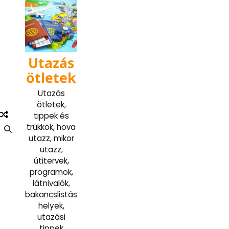
Skip
to
content
Utazás
ötletek
Utazás
ötletek,
tippek és
trükkök, hova
utazz, mikor
utazz,
útitervek,
programok,
látnivalók,
bakancslistás
helyek,
utazási
tippek