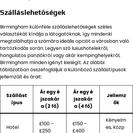
Szálláslehetőségek
Birmingham különféle szálláslehetőségek széles
választékát kínálja a látogatóknak, így mindenki
megtalálhatja a számára ideális opciót a városban való
tartózkodás során. Legyen szó luxushotelekről,
hangulatos panziókról vagy akár kempinghelyekről,
Birmingham minden igényt kielégít. Az alábbi
táblázatban összefoglaljuk a különböző szállástípusok
jellemzőit és árait:
Ár egy é
Ár egy é
Szállást
Jellemz
jszakár
jszakár
ípus
ők
a (2 fő)
a (4 fő)
Kényelm
£100 –
£150 –
Hotel
es, közp
£250
£400