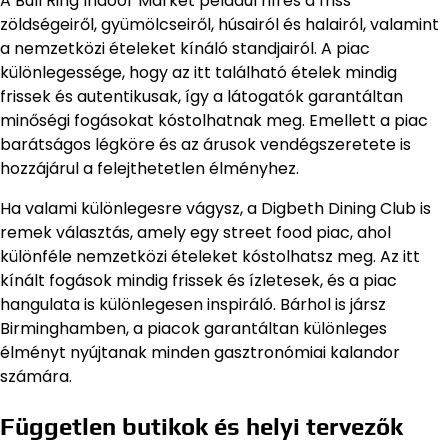
A Bull Ring Indoor Market például híres a friss
zöldségeiről, gyümölcseiről, húsairól és halairól, valamint
a nemzetközi ételeket kínáló standjairól. A piac
különlegessége, hogy az itt található ételek mindig
frissek és autentikusak, így a látogatók garantáltan
minőségi fogásokat kóstolhatnak meg. Emellett a piac
barátságos légköre és az árusok vendégszeretete is
hozzájárul a felejthetetlen élményhez.
Ha valami különlegesre vágysz, a Digbeth Dining Club is
remek választás, amely egy street food piac, ahol
különféle nemzetközi ételeket kóstolhatsz meg. Az itt
kínált fogások mindig frissek és ízletesek, és a piac
hangulata is különlegesen inspiráló. Bárhol is jársz
Birminghamben, a piacok garantáltan különleges
élményt nyújtanak minden gasztronómiai kalandor
számára.
Független butikok és helyi tervezők