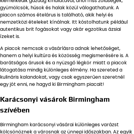
kiemelkedik gazdag kínálatával, ahol friss zöldségek,
gyümölcsök, húsok és halak közül válogathatunk. A
piacon számos ételárus is található, akik helyi és
nemzetközi ételeket kínálnak. Itt kóstolhatunk például
autentikus brit fogásokat vagy akár egzotikus ázsiai
ízeket is.
A piacok nemcsak a vásárlásra adnak lehetőséget,
hanem a helyi kultúra és közösség megismerésére is. A
barátságos árusok és a nyüzsgő légkör miatt a piacok
látogatása mindig különleges élmény. Ha szereted a
kulináris kalandokat, vagy csak egyszerűen szeretnél
egy jót enni, ne hagyd ki Birmingham piacait!
Karácsonyi vásárok Birmingham
szívében
Birmingham karácsonyi vásárai különleges varázst
kölcsönöznek a városnak az ünnepi időszakban. Az egyik