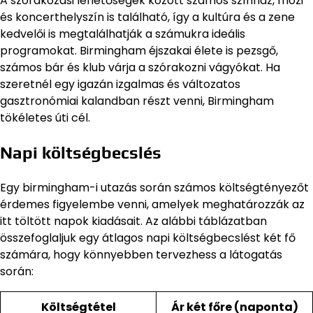
A szórakozási lehetőségek között számos színház, mozi
és koncerthelyszín is található, így a kultúra és a zene
kedvelői is megtalálhatják a számukra ideális
programokat. Birmingham éjszakai élete is pezsgő,
számos bár és klub várja a szórakozni vágyókat. Ha
szeretnél egy igazán izgalmas és változatos
gasztronómiai kalandban részt venni, Birmingham
tökéletes úti cél.
Napi költségbecslés
Egy birmingham-i utazás során számos költségtényezőt
érdemes figyelembe venni, amelyek meghatározzák az
itt töltött napok kiadásait. Az alábbi táblázatban
összefoglaljuk egy átlagos napi költségbecslést két fő
számára, hogy könnyebben tervezhess a látogatás
során:
Költségtétel
Ár két főre (naponta)