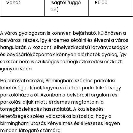
Vonat
lságtól függő
£6.00
en)
A város gyalogosan is könnyen bejárható, különösen a
belvárosi részek, így érdemes sétálni és élvezni a város
hangulatát. A központi elhelyezkedésű látványosságok
és bevásárlóközpontok könnyen elérhetők gyalog, így
sokszor nem is szükséges tömegközlekedési eszközt
igénybe venni.
Ha autóval érkezel, Birmingham számos parkolási
lehetőséget kínál, legyen szó utcai parkolókról vagy
parkolóházakról. Azonban a belvárosi forgalom és
parkolási díjak miatt érdemes megfontolni a
tömegközlekedés használatát. A közlekedési
lehetőségek széles választéka biztosítja, hogy a
birminghami utazás kényelmes és élvezetes legyen
minden látogató számára.