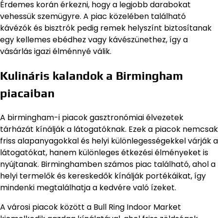
Érdemes korán érkezni, hogy a legjobb darabokat
vehessük szemügyre. A piac közelében található
kávézók és bisztrók pedig remek helyszínt biztosítanak
egy kellemes ebédhez vagy kávészünethez, így a
vásárlás igazi élménnyé válik.
Kulináris kalandok a Birmingham
piacaiban
A birmingham-i piacok gasztronómiai élvezetek
tárházát kínálják a látogatóknak. Ezek a piacok nemcsak
friss alapanyagokkal és helyi különlegességekkel várják a
látogatókat, hanem különleges étkezési élményeket is
nyújtanak. Birminghamben számos piac található, ahol a
helyi termelők és kereskedők kínálják portékáikat, így
mindenki megtalálhatja a kedvére való ízeket.
A városi piacok között a Bull Ring Indoor Market