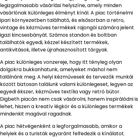
legizgalmasabb vásárlási helyszíne, amely minden
vásárlónak különleges élményt kínál. A piac történelmi
ipari környezetben található, és elsősorban a retro,
vintage és kézműves termékek rajongói számára jelent
igazi kincsesbányát. Számos standon és boltban
találhatók egyedi, kézzel készített termékek,
antikvitások, illetve újrahasznosított tárgyak.
A piac különleges vonzereje, hogy itt tényleg olyan
dolgokra bukkanhatunk, amelyeket máshol nem
találnánk meg. A helyi kézművesek és tervezők munkái
között biztosan találunk valami különlegeset, legyen az
egyedi ékszer, kézműves textília vagy retró bútor.
Digbeth piacán nem csak vásárolni, hanem inspirálódni is
lehet, hiszen a kreatív légkör és a különleges termékek
mindenkit magával ragadnak.
A piac hétvégenként a legforgalmasabb, amikor a
helyiek és a turisták egyaránt felfedezik a kínálatot.