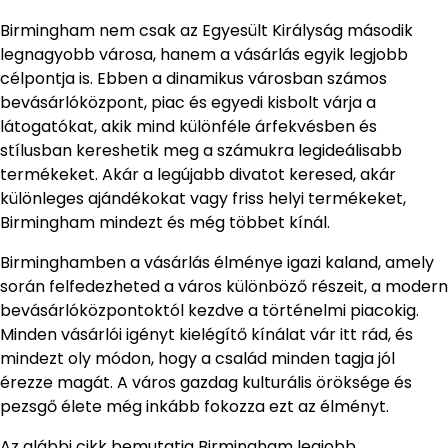
Birmingham nem csak az Egyesült Királyság második
legnagyobb városa, hanem a vásárlás egyik legjobb
célpontja is. Ebben a dinamikus városban számos
bevásárlóközpont, piac és egyedi kisbolt várja a
látogatókat, akik mind különféle árfekvésben és
stílusban kereshetik meg a számukra legideálisabb
termékeket. Akár a legújabb divatot keresed, akár
különleges ajándékokat vagy friss helyi termékeket,
Birmingham mindezt és még többet kínál.
Birminghamben a vásárlás élménye igazi kaland, amely
során felfedezheted a város különböző részeit, a modern
bevásárlóközpontoktól kezdve a történelmi piacokig.
Minden vásárlói igényt kielégítő kínálat vár itt rád, és
mindezt oly módon, hogy a család minden tagja jól
érezze magát. A város gazdag kulturális öröksége és
pezsgő élete még inkább fokozza ezt az élményt.
Az alábbi cikk bemutatja Birmingham legjobb