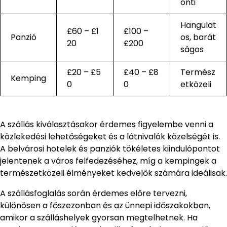
onti
Hangulat
£60 – £1
£100 –
Panzió
os, barát
20
£200
ságos
£20 – £5
£40 – £8
Termész
Kemping
0
0
etközeli
A szállás kiválasztásakor érdemes figyelembe venni a
közlekedési lehetőségeket és a látnivalók közelségét is.
A belvárosi hotelek és panziók tökéletes kiindulópontot
jelentenek a város felfedezéséhez, míg a kempingek a
természetközeli élményeket kedvelők számára ideálisak.
A szállásfoglalás során érdemes előre tervezni,
különösen a főszezonban és az ünnepi időszakokban,
amikor a szálláshelyek gyorsan megtelhetnek. Ha