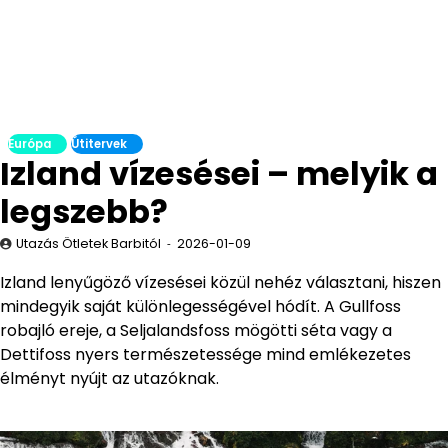
Európa
Útitervek
Izland vízesései – melyik a
legszebb?
Utazás Ötletek Barbitól
2026-01-09
Izland lenyűgöző vízesései közül nehéz választani, hiszen
mindegyik saját különlegességével hódít. A Gullfoss
robajló ereje, a Seljalandsfoss mögötti séta vagy a
Dettifoss nyers természetessége mind emlékezetes
élményt nyújt az utazóknak.