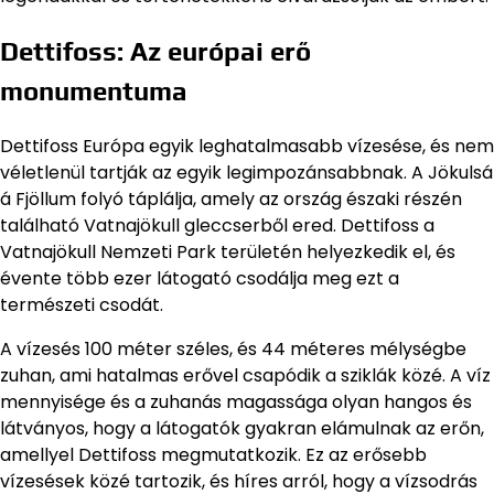
Dettifoss: Az európai erő
monumentuma
Dettifoss Európa egyik leghatalmasabb vízesése, és nem
véletlenül tartják az egyik legimpozánsabbnak. A Jökulsá
á Fjöllum folyó táplálja, amely az ország északi részén
található Vatnajökull gleccserből ered. Dettifoss a
Vatnajökull Nemzeti Park területén helyezkedik el, és
évente több ezer látogató csodálja meg ezt a
természeti csodát.
A vízesés 100 méter széles, és 44 méteres mélységbe
zuhan, ami hatalmas erővel csapódik a sziklák közé. A víz
mennyisége és a zuhanás magassága olyan hangos és
látványos, hogy a látogatók gyakran elámulnak az erőn,
amellyel Dettifoss megmutatkozik. Ez az erősebb
vízesések közé tartozik, és híres arról, hogy a vízsodrás