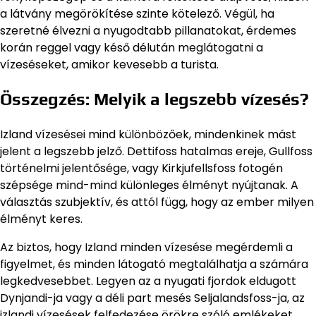
a látvány megörökítése szinte kötelező. Végül, ha
szeretné élvezni a nyugodtabb pillanatokat, érdemes
korán reggel vagy késő délután meglátogatni a
vízeséseket, amikor kevesebb a turista.
Összegzés: Melyik a legszebb vízesés?
Izland vízesései mind különbözőek, mindenkinek mást
jelent a legszebb jelző. Dettifoss hatalmas ereje, Gullfoss
történelmi jelentősége, vagy Kirkjufellsfoss fotogén
szépsége mind-mind különleges élményt nyújtanak. A
választás szubjektív, és attól függ, hogy az ember milyen
élményt keres.
Az biztos, hogy Izland minden vízesése megérdemli a
figyelmet, és minden látogató megtalálhatja a számára
legkedvesebbet. Legyen az a nyugati fjordok eldugott
Dynjandi-ja vagy a déli part mesés Seljalandsfoss-ja, az
izlandi vízesések felfedezése örökre szóló emlékeket