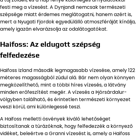
festi meg a vízesést. A Dynjandi nemcsak természeti
szépsége miatt érdemes meglátogatni, hanem azért is,
mert a Nyugati Fjordok egyedülálló atmoszféráját kínálja,
amely igazán elvarázsolja az odalátogatókat.
Haifoss: Az eldugott szépség
felfedezése
Haifoss Izland második legmagasabb vízesése, amely 122
méteres magasságból zúdul alá. Bár nem olyan könnyen
megközelíthető, mint a többi híres vízesés, a látvány
minden erőfeszítést megér. A vízesés a Þjórsárdalur-
völgyben található, és érintetlen természeti környezet
veszi körül, ami különlegessé teszi.
A Haifoss melletti ösvények kiváló lehetőséget
biztosítanak a túrázóknak, hogy felfedezzék a környező
vidéket, beleértve a Granni vízesést is, amely a Haifoss