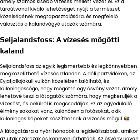
amely számos kisebb vízesés mellett vezet el. Ez a
túraútvonal kiváló lehetőséget nyújt a természet
közelségének megtapasztalására, és megfelelő
választás a kalandvágyó utazók számára.
Seljalandsfoss: A vízesés mögötti
kaland
Seljalandsfoss az egyik legismertebb és legkönnyebben
megközelíthető vízesés Izlandon. A déli partvidéken, az
Eyjafjallajökull vulkán közelében található, és
különlegessége, hogy mögötte egy ösvény vezet, amely
lehetővé teszi a látogatók számára, hogy megkerüljék a
vízesést, és belülről is megcsodálják. Ez az egyedülálló
élmény sokakat vonz, különösen a fotósokat, akik
különleges képeket készíthetnek a vízesés mögül.
A látogatásra a nyári hónapok a legideálisabbak, amikor
az utak szárazak és könnyen járhatóak. Az ösvény ugyan