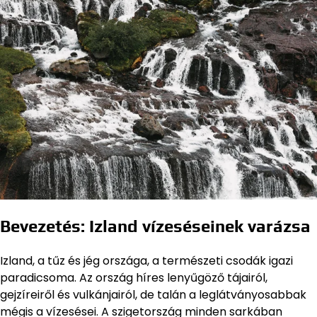
Bevezetés: Izland vízeséseinek varázsa
Izland, a tűz és jég országa, a természeti csodák igazi
paradicsoma. Az ország híres lenyűgöző tájairól,
gejzíreiről és vulkánjairól, de talán a leglátványosabbak
mégis a vízesései. A szigetország minden sarkában