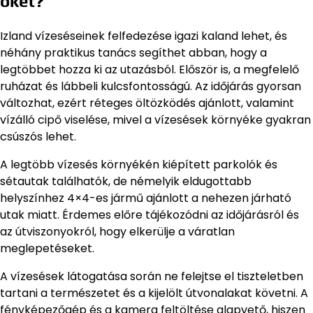
őket?
Izland vízeséseinek felfedezése igazi kaland lehet, és
néhány praktikus tanács segíthet abban, hogy a
legtöbbet hozza ki az utazásból. Először is, a megfelelő
ruházat és lábbeli kulcsfontosságú. Az időjárás gyorsan
változhat, ezért réteges öltözködés ajánlott, valamint
vízálló cipő viselése, mivel a vízesések környéke gyakran
csúszós lehet.
A legtöbb vízesés környékén kiépített parkolók és
sétautak találhatók, de némelyik eldugottabb
helyszínhez 4×4-es jármű ajánlott a nehezen járható
utak miatt. Érdemes előre tájékozódni az időjárásról és
az útviszonyokról, hogy elkerülje a váratlan
meglepetéseket.
A vízesések látogatása során ne felejtse el tiszteletben
tartani a természetet és a kijelölt útvonalakat követni. A
fényképezőgép és a kamera feltöltése alapvető, hiszen