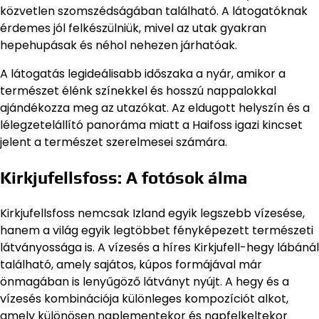
közvetlen szomszédságában található. A látogatóknak
érdemes jól felkészülniük, mivel az utak gyakran
hepehupásak és néhol nehezen járhatóak.
A látogatás legideálisabb időszaka a nyár, amikor a
természet élénk színekkel és hosszú nappalokkal
ajándékozza meg az utazókat. Az eldugott helyszín és a
lélegzetelállító panoráma miatt a Haifoss igazi kincset
jelent a természet szerelmesei számára.
Kirkjufellsfoss: A fotósok álma
Kirkjufellsfoss nemcsak Izland egyik legszebb vízesése,
hanem a világ egyik legtöbbet fényképezett természeti
látványossága is. A vízesés a híres Kirkjufell-hegy lábánál
található, amely sajátos, kúpos formájával már
önmagában is lenyűgöző látványt nyújt. A hegy és a
vízesés kombinációja különleges kompozíciót alkot,
amely különösen naplementekor és napfelkeltekor