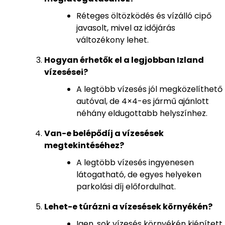
Réteges öltözködés és vízálló cipő
javasolt, mivel az időjárás
változékony lehet.
Hogyan érhetők el a legjobban Izland
vízesései?
A legtöbb vízesés jól megközelíthető
autóval, de 4×4-es jármű ajánlott
néhány eldugottabb helyszínhez.
Van-e belépődíj a vízesések
megtekintéséhez?
A legtöbb vízesés ingyenesen
látogatható, de egyes helyeken
parkolási díj előfordulhat.
Lehet-e túrázni a vízesések környékén?
Igen, sok vízesés környékén kiépített