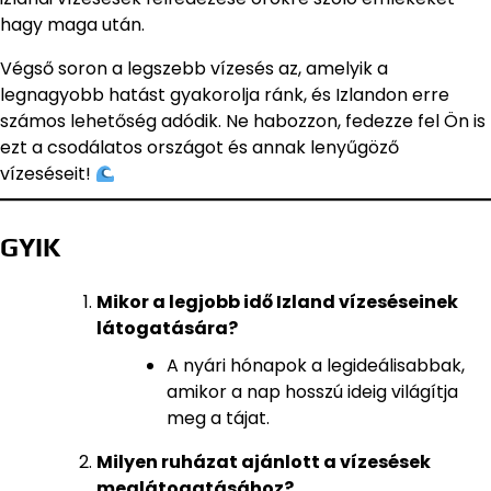
hagy maga után.
Végső soron a legszebb vízesés az, amelyik a
legnagyobb hatást gyakorolja ránk, és Izlandon erre
számos lehetőség adódik. Ne habozzon, fedezze fel Ön is
ezt a csodálatos országot és annak lenyűgöző
vízeséseit!
GYIK
Mikor a legjobb idő Izland vízeséseinek
látogatására?
A nyári hónapok a legideálisabbak,
amikor a nap hosszú ideig világítja
meg a tájat.
Milyen ruházat ajánlott a vízesések
meglátogatásához?