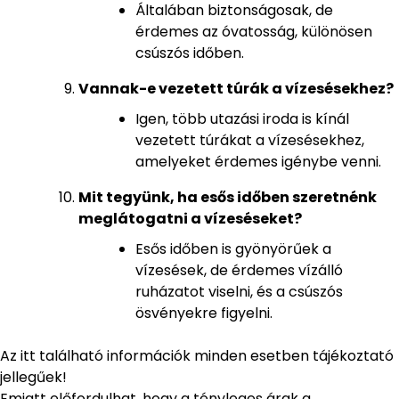
Általában biztonságosak, de
érdemes az óvatosság, különösen
csúszós időben.
Vannak-e vezetett túrák a vízesésekhez?
Igen, több utazási iroda is kínál
vezetett túrákat a vízesésekhez,
amelyeket érdemes igénybe venni.
Mit tegyünk, ha esős időben szeretnénk
meglátogatni a vízeséseket?
Esős időben is gyönyörűek a
vízesések, de érdemes vízálló
ruházatot viselni, és a csúszós
ösvényekre figyelni.
Az itt található információk minden esetben tájékoztató
jellegűek!
Emiatt előfordulhat, hogy a tényleges árak a