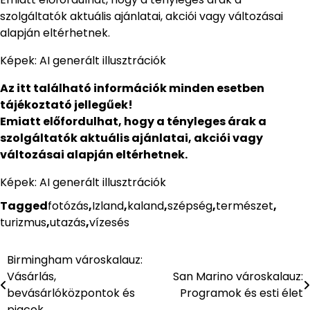
szolgáltatók aktuális ajánlatai, akciói vagy változásai
alapján eltérhetnek.
Képek: AI generált illusztrációk
Az itt található információk minden esetben
tájékoztató jellegűek!
Emiatt előfordulhat, hogy a tényleges árak a
szolgáltatók aktuális ajánlatai, akciói vagy
változásai alapján eltérhetnek.
Képek: AI generált illusztrációk
Tagged
fotózás
,
Izland
,
kaland
,
szépség
,
természet
,
turizmus
,
utazás
,
vízesés
Birmingham városkalauz:
Bejegyzés
Vásárlás,
San Marino városkalauz:
navigáció
bevásárlóközpontok és
Programok és esti élet
piacok