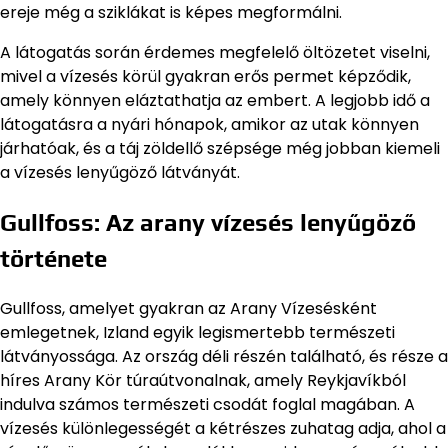
ereje még a sziklákat is képes megformálni.
A látogatás során érdemes megfelelő öltözetet viselni,
mivel a vízesés körül gyakran erős permet képződik,
amely könnyen eláztathatja az embert. A legjobb idő a
látogatásra a nyári hónapok, amikor az utak könnyen
járhatóak, és a táj zöldellő szépsége még jobban kiemeli
a vízesés lenyűgöző látványát.
Gullfoss: Az arany vízesés lenyűgöző
története
Gullfoss, amelyet gyakran az Arany Vízesésként
emlegetnek, Izland egyik legismertebb természeti
látványossága. Az ország déli részén található, és része a
híres Arany Kör túraútvonalnak, amely Reykjavíkból
indulva számos természeti csodát foglal magában. A
vízesés különlegességét a kétrészes zuhatag adja, ahol a