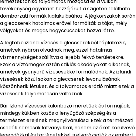
lemeztektonika folyamatos mozgása és a vulkáni
tevékenység egyaránt hozzájárult a szigeten található
domborzati formák kialakulásához. A jégkorszakok során
a gleccserek hatalmas erővel formálták a tájat, mély
völgyeket és magas hegycsúcsokat hozva létre.
A legtöbb izlandi vízesés a gleccserekből táplálkozik,
amelyek nyáron olvadnak meg, ezzel hatalmas
vízmennyiséget szállítva a lejjebb fekvő területekre.
Ezek a víztömegek aztán sziklás akadályokat alkotnak,
amelyek gyönyörű vízesésekké formálódnak. Az izlandi
vízesések közül sokan a gleccserek levonulásának
köszönhetik létüket, és a folyamatos erózió miatt ezek a
vízesések folyamatosan változnak.
Bár Izland vízesései különböző méretűek és formájúak,
mindegyikükben közös a lenyűgöző szépség és a
természet erejének megnyilvánulása. Ezek a természeti
csodák nemcsak látványukkal, hanem az őket körülvevő
legendákkal és történetekkel is elvarázsolják az embert.