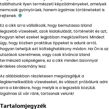
találhatunk ilyen természeti képződményeket, amelyek
nemcsak gyönyörűek, hanem izgalmas történeteket is
rejtenek.
Ez a cikk arra vállalkozik, hogy bemutassa Izland
legszebb vízeséseit, azok kialakulását, történetét és azt,
hogyan lehet ezeket legjobban megközelíteni. Mindezt
úgy, hogy közben praktikus tippeket is adunk arról,
hogyan tehetjük ezt költséghatékony módon. Ha Ön is az
utazások szerelmese, vagy csak kíváncsi Izland
természeti szépségeire, ez a cikk minden bizonnyal
érdekes olvasmány lesz.
Az alábbiakban részletesen megvizsgáljuk a
legkiemelkedőbb vízeséseket, és választ próbálunk adni
arra a kérdésre, hogy melyik is a legszebb közülük.
Izgalmas út vár ránk, tartsanak velünk!
Tartalomjegyzék