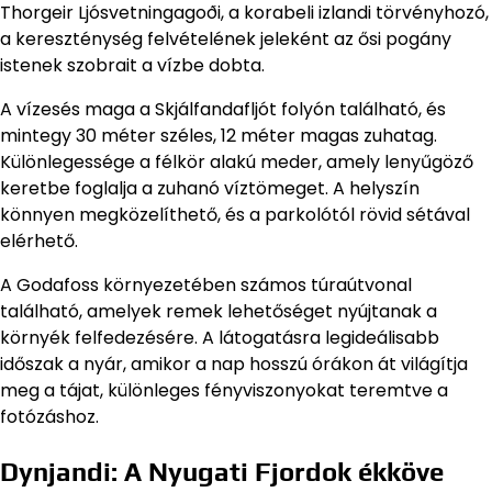
Thorgeir Ljósvetningagoði, a korabeli izlandi törvényhozó,
a kereszténység felvételének jeleként az ősi pogány
istenek szobrait a vízbe dobta.
A vízesés maga a Skjálfandafljót folyón található, és
mintegy 30 méter széles, 12 méter magas zuhatag.
Különlegessége a félkör alakú meder, amely lenyűgöző
keretbe foglalja a zuhanó víztömeget. A helyszín
könnyen megközelíthető, és a parkolótól rövid sétával
elérhető.
A Godafoss környezetében számos túraútvonal
található, amelyek remek lehetőséget nyújtanak a
környék felfedezésére. A látogatásra legideálisabb
időszak a nyár, amikor a nap hosszú órákon át világítja
meg a tájat, különleges fényviszonyokat teremtve a
fotózáshoz.
Dynjandi: A Nyugati Fjordok ékköve