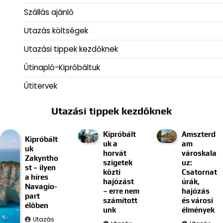
Szállás ajánló
Utazás költségek
Utazási tippek kezdőknek
Útinapló-Kipróbáltuk
Útitervek
Utazási tippek kezdőknek
Kipróbált
Amszterd
Kipróbált
uk a
am
uk
horvát
városkala
Zakyntho
szigetek
uz:
st – ilyen
közti
Csatornat
a híres
hajózást
úrák,
Navagio-
– erre nem
hajózás
part
számított
és városi
élőben
unk
élmények
Utazás