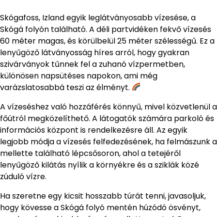
Skógafoss, Izland egyik leglátványosabb vízesése, a
Skógá folyón található. A déli partvidéken fekvő vízesés
60 méter magas, és körülbelül 25 méter szélességű. Ez a
lenyűgöző látványosság híres arról, hogy gyakran
szivárványok tűnnek fel a zuhanó vízpermetben,
különösen napsütéses napokon, ami még
varázslatosabbá teszi az élményt.
A vízeséshez való hozzáférés könnyű, mivel közvetlenül a
főútról megközelíthető. A látogatók számára parkoló és
információs központ is rendelkezésre áll. Az egyik
legjobb módja a vízesés felfedezésének, ha felmászunk a
mellette található lépcsősoron, ahol a tetejéről
lenyűgöző kilátás nyílik a környékre és a sziklák közé
zúduló vízre.
Ha szeretne egy kicsit hosszabb túrát tenni, javasoljuk,
hogy kövesse a Skógá folyó mentén húzódó ösvényt,