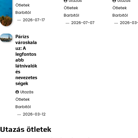
Utazás
Utazás
Ötletek
Ötletek
Ötletek
Barbitól
Barbitól
Barbitól
2026-07-17
2026-07-07
2026-03
Párizs
városkala
uz: A
legfontos
abb
látnivalók
és
nevezetes
ségek
Utazás
Ötletek
Barbitól
2026-03-12
Utazás ötletek