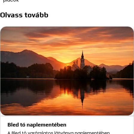
Olvass tovább
Bled tó naplementében
A Bled tó varázslatos látványa naplementében