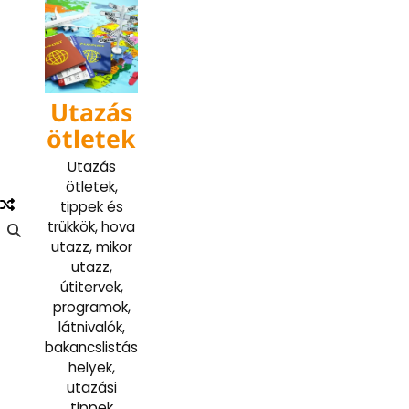
Skip
to
content
Utazás
ötletek
Utazás
ötletek,
tippek és
trükkök, hova
utazz, mikor
utazz,
útitervek,
programok,
látnivalók,
bakancslistás
helyek,
utazási
tippek