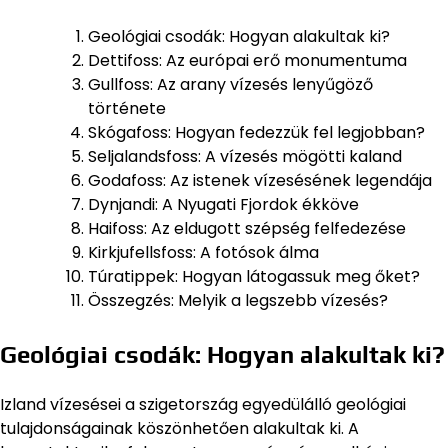
Geológiai csodák: Hogyan alakultak ki?
Dettifoss: Az európai erő monumentuma
Gullfoss: Az arany vízesés lenyűgöző
története
Skógafoss: Hogyan fedezzük fel legjobban?
Seljalandsfoss: A vízesés mögötti kaland
Godafoss: Az istenek vízesésének legendája
Dynjandi: A Nyugati Fjordok ékköve
Haifoss: Az eldugott szépség felfedezése
Kirkjufellsfoss: A fotósok álma
Túratippek: Hogyan látogassuk meg őket?
Összegzés: Melyik a legszebb vízesés?
Geológiai csodák: Hogyan alakultak ki?
Izland vízesései a szigetország egyedülálló geológiai
tulajdonságainak köszönhetően alakultak ki. A