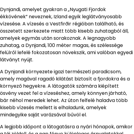
Dynjandi, amelyet gyakran a „Nyugati Fjordok
ékkövének” neveznek, Izland egyik leglátványosabb
vízesése. A vízesés a Vestfirðir régióban található, és
összetett szerkezete miatt több kisebb zuhatagból áll,
amelyek egymás után sorakoznak. A legnagyobb
zuhatag, a Dynjandi, 100 méter magas, és szélessége
felülről lefelé fokozatosan növekszik, ami valóban egyedi
látványt nyújt.
A Dynjandi környezete igazi természeti paradicsom,
amely magával ragadó kilátást biztosít a fjordokra és a
környező hegyekre. A látogatók számára kiépített
ösvény vezet fel a vízeséshez, amely könnyen járható,
bár néhol meredek lehet. Az úton felfelé haladva több
kisebb vízesés mellett is elhaladunk, amelyek
mindegyike saját varázsával bűvöl el.
A legjobb időpont a látogatásra a nyári hónapok, amikor
a táj zöldell, és a nap fénye különleges árnyalatokkal