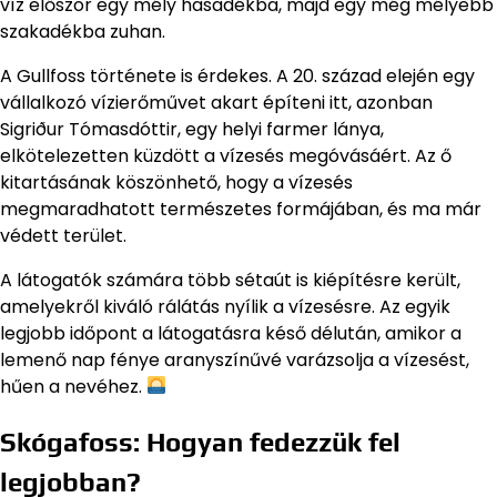
víz először egy mély hasadékba, majd egy még mélyebb
szakadékba zuhan.
A Gullfoss története is érdekes. A 20. század elején egy
vállalkozó vízierőművet akart építeni itt, azonban
Sigriður Tómasdóttir, egy helyi farmer lánya,
elkötelezetten küzdött a vízesés megóvásáért. Az ő
kitartásának köszönhető, hogy a vízesés
megmaradhatott természetes formájában, és ma már
védett terület.
A látogatók számára több sétaút is kiépítésre került,
amelyekről kiváló rálátás nyílik a vízesésre. Az egyik
legjobb időpont a látogatásra késő délután, amikor a
lemenő nap fénye aranyszínűvé varázsolja a vízesést,
hűen a nevéhez.
Skógafoss: Hogyan fedezzük fel
legjobban?