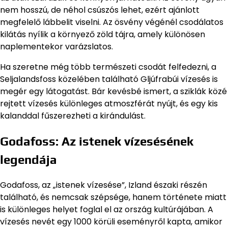
nem hosszú, de néhol csúszós lehet, ezért ajánlott
megfelelő lábbelit viselni. Az ösvény végénél csodálatos
kilátás nyílik a környező zöld tájra, amely különösen
naplementekor varázslatos.
Ha szeretne még több természeti csodát felfedezni, a
Seljalandsfoss közelében található Gljúfrabúi vízesés is
megér egy látogatást. Bár kevésbé ismert, a sziklák közé
rejtett vízesés különleges atmoszférát nyújt, és egy kis
kalanddal fűszerezheti a kirándulást.
Godafoss: Az istenek vízesésének
legendája
Godafoss, az „istenek vízesése”, Izland északi részén
található, és nemcsak szépsége, hanem története miatt
is különleges helyet foglal el az ország kultúrájában. A
vízesés nevét egy 1000 körüli eseményről kapta, amikor