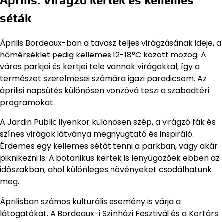
Április: Virágzó kertek és kellemes
séták
Április Bordeaux-ban a tavasz teljes virágzásának ideje, a
hőmérséklet pedig kellemes 12-18°C között mozog. A
város parkjai és kertjei tele vannak virágokkal, így a
természet szerelmesei számára igazi paradicsom. Az
áprilisi napsütés különösen vonzóvá teszi a szabadtéri
programokat.
A Jardin Public ilyenkor különösen szép, a virágzó fák és
színes virágok látványa megnyugtató és inspiráló.
Érdemes egy kellemes sétát tenni a parkban, vagy akár
piknikezni is. A botanikus kertek is lenyűgözőek ebben az
időszakban, ahol különleges növényeket csodálhatunk
meg.
Áprilisban számos kulturális esemény is várja a
látogatókat. A Bordeaux-i Színházi Fesztivál és a Kortárs