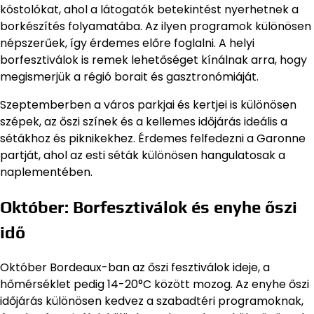
kóstolókat, ahol a látogatók betekintést nyerhetnek a
borkészítés folyamatába. Az ilyen programok különösen
népszerűek, így érdemes előre foglalni. A helyi
borfesztiválok is remek lehetőséget kínálnak arra, hogy
megismerjük a régió borait és gasztronómiáját.
Szeptemberben a város parkjai és kertjei is különösen
szépek, az őszi színek és a kellemes időjárás ideális a
sétákhoz és piknikekhez. Érdemes felfedezni a Garonne
partját, ahol az esti séták különösen hangulatosak a
naplementében.
Október: Borfesztiválok és enyhe őszi
idő
Október Bordeaux-ban az őszi fesztiválok ideje, a
hőmérséklet pedig 14-20°C között mozog. Az enyhe őszi
időjárás különösen kedvez a szabadtéri programoknak,