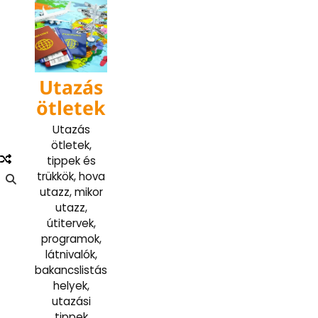
Skip
to
content
Utazás
ötletek
Utazás
ötletek,
tippek és
trükkök, hova
utazz, mikor
utazz,
útitervek,
programok,
látnivalók,
bakancslistás
helyek,
utazási
tippek