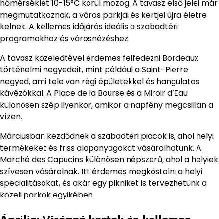
hőmérséklet 10-15°C körül mozog. A tavasz első jelei már
megmutatkoznak, a város parkjai és kertjei újra életre
kelnek. A kellemes időjárás ideális a szabadtéri
programokhoz és városnézéshez.
A tavasz közeledtével érdemes felfedezni Bordeaux
történelmi negyedeit, mint például a Saint-Pierre
negyed, ami tele van régi épületekkel és hangulatos
kávézókkal. A Place de la Bourse és a Miroir d’Eau
különösen szép ilyenkor, amikor a napfény megcsillan a
vízen.
Márciusban kezdődnek a szabadtéri piacok is, ahol helyi
termékeket és friss alapanyagokat vásárolhatunk. A
Marché des Capucins különösen népszerű, ahol a helyiek
szívesen vásárolnak. Itt érdemes megkóstolni a helyi
specialitásokat, és akár egy pikniket is tervezhetünk a
közeli parkok egyikében.