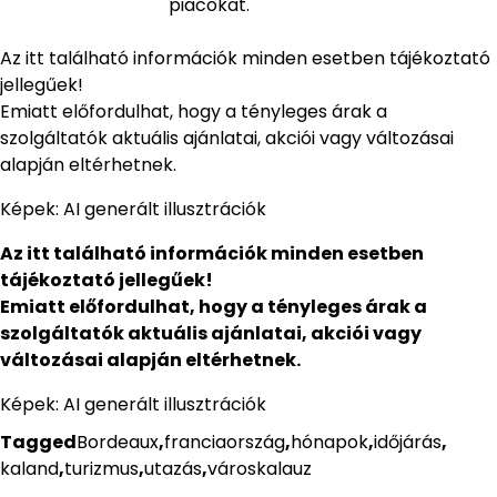
piacokat.
Az itt található információk minden esetben tájékoztató
jellegűek!
Emiatt előfordulhat, hogy a tényleges árak a
szolgáltatók aktuális ajánlatai, akciói vagy változásai
alapján eltérhetnek.
Képek: AI generált illusztrációk
Az itt található információk minden esetben
tájékoztató jellegűek!
Emiatt előfordulhat, hogy a tényleges árak a
szolgáltatók aktuális ajánlatai, akciói vagy
változásai alapján eltérhetnek.
Képek: AI generált illusztrációk
Tagged
Bordeaux
,
franciaország
,
hónapok
,
időjárás
,
kaland
,
turizmus
,
utazás
,
városkalauz