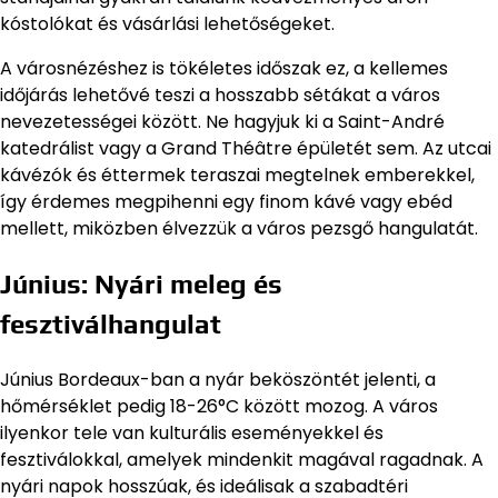
kóstolókat és vásárlási lehetőségeket.
A városnézéshez is tökéletes időszak ez, a kellemes
időjárás lehetővé teszi a hosszabb sétákat a város
nevezetességei között. Ne hagyjuk ki a Saint-André
katedrálist vagy a Grand Théâtre épületét sem. Az utcai
kávézók és éttermek teraszai megtelnek emberekkel,
így érdemes megpihenni egy finom kávé vagy ebéd
mellett, miközben élvezzük a város pezsgő hangulatát.
Június: Nyári meleg és
fesztiválhangulat
Június Bordeaux-ban a nyár beköszöntét jelenti, a
hőmérséklet pedig 18-26°C között mozog. A város
ilyenkor tele van kulturális eseményekkel és
fesztiválokkal, amelyek mindenkit magával ragadnak. A
nyári napok hosszúak, és ideálisak a szabadtéri