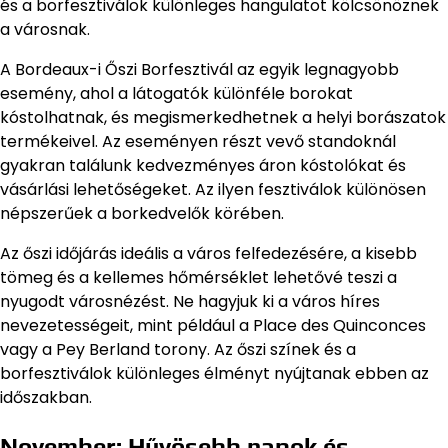
és a borfesztiválok különleges hangulatot kölcsönöznek
a városnak.
A Bordeaux-i Őszi Borfesztivál az egyik legnagyobb
esemény, ahol a látogatók különféle borokat
kóstolhatnak, és megismerkedhetnek a helyi borászatok
termékeivel. Az eseményen részt vevő standoknál
gyakran találunk kedvezményes áron kóstolókat és
vásárlási lehetőségeket. Az ilyen fesztiválok különösen
népszerűek a borkedvelők körében.
Az őszi időjárás ideális a város felfedezésére, a kisebb
tömeg és a kellemes hőmérséklet lehetővé teszi a
nyugodt városnézést. Ne hagyjuk ki a város híres
nevezetességeit, mint például a Place des Quinconces
vagy a Pey Berland torony. Az őszi színek és a
borfesztiválok különleges élményt nyújtanak ebben az
időszakban.
November: Hűvösebb napok és