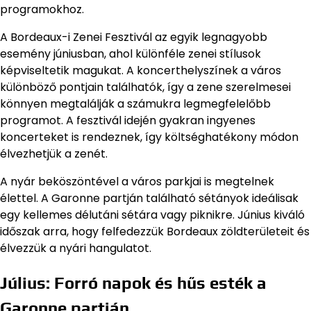
programokhoz.
A Bordeaux-i Zenei Fesztivál az egyik legnagyobb
esemény júniusban, ahol különféle zenei stílusok
képviseltetik magukat. A koncerthelyszínek a város
különböző pontjain találhatók, így a zene szerelmesei
könnyen megtalálják a számukra legmegfelelőbb
programot. A fesztivál idején gyakran ingyenes
koncerteket is rendeznek, így költséghatékony módon
élvezhetjük a zenét.
A nyár beköszöntével a város parkjai is megtelnek
élettel. A Garonne partján található sétányok ideálisak
egy kellemes délutáni sétára vagy piknikre. Június kiváló
időszak arra, hogy felfedezzük Bordeaux zöldterületeit és
élvezzük a nyári hangulatot.
Július: Forró napok és hűs esték a
Garonne partján