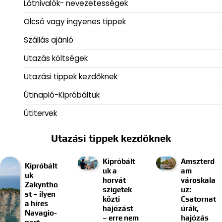
Látnivalók- nevezetességek
Olcsó vagy ingyenes tippek
Szállás ajánló
Utazás költségek
Utazási tippek kezdőknek
Útinapló-Kipróbáltuk
Útitervek
Utazási tippek kezdőknek
Kipróbált
Amszterd
Kipróbált
uk a
am
uk
horvát
városkala
Zakyntho
szigetek
uz:
st – ilyen
közti
Csatornat
a híres
hajózást
úrák,
Navagio-
– erre nem
hajózás