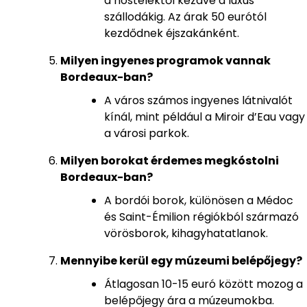
a hostelektől kezdve a luxus
szállodákig. Az árak 50 eurótól
kezdődnek éjszakánként.
Milyen ingyenes programok vannak
Bordeaux-ban?
A város számos ingyenes látnivalót
kínál, mint például a Miroir d’Eau vagy
a városi parkok.
Milyen borokat érdemes megkóstolni
Bordeaux-ban?
A bordói borok, különösen a Médoc
és Saint-Émilion régiókból származó
vörösborok, kihagyhatatlanok.
Mennyibe kerül egy múzeumi belépőjegy?
Átlagosan 10-15 euró között mozog a
belépőjegy ára a múzeumokba.