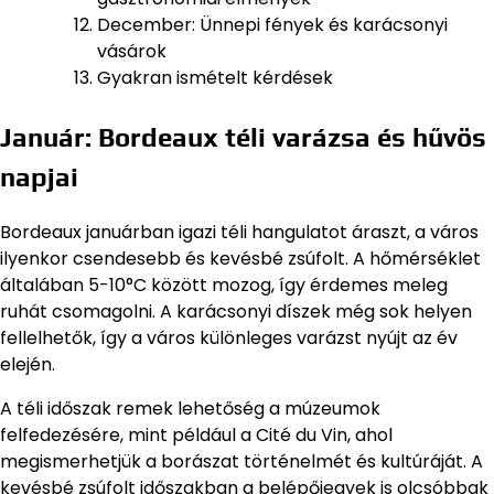
December: Ünnepi fények és karácsonyi
vásárok
Gyakran ismételt kérdések
Január: Bordeaux téli varázsa és hűvös
napjai
Bordeaux januárban igazi téli hangulatot áraszt, a város
ilyenkor csendesebb és kevésbé zsúfolt. A hőmérséklet
általában 5-10°C között mozog, így érdemes meleg
ruhát csomagolni. A karácsonyi díszek még sok helyen
fellelhetők, így a város különleges varázst nyújt az év
elején.
A téli időszak remek lehetőség a múzeumok
felfedezésére, mint például a Cité du Vin, ahol
megismerhetjük a borászat történelmét és kultúráját. A
kevésbé zsúfolt időszakban a belépőjegyek is olcsóbbak