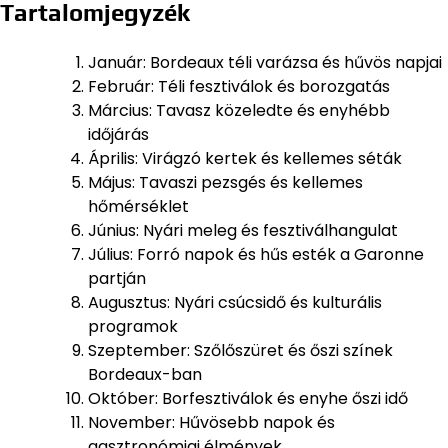
Tartalomjegyzék
Január: Bordeaux téli varázsa és hűvös napjai
Február: Téli fesztiválok és borozgatás
Március: Tavasz közeledte és enyhébb
időjárás
Április: Virágzó kertek és kellemes séták
Május: Tavaszi pezsgés és kellemes
hőmérséklet
Június: Nyári meleg és fesztiválhangulat
Július: Forró napok és hűs esték a Garonne
partján
Augusztus: Nyári csúcsidő és kulturális
programok
Szeptember: Szőlőszüret és őszi színek
Bordeaux-ban
Október: Borfesztiválok és enyhe őszi idő
November: Hűvösebb napok és
gasztronómiai élmények