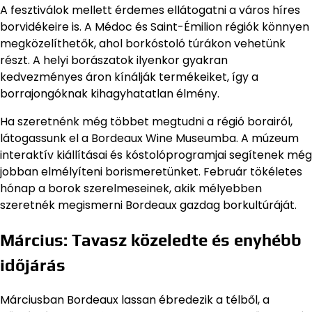
A fesztiválok mellett érdemes ellátogatni a város híres
borvidékeire is. A Médoc és Saint-Émilion régiók könnyen
megközelíthetők, ahol borkóstoló túrákon vehetünk
részt. A helyi borászatok ilyenkor gyakran
kedvezményes áron kínálják termékeiket, így a
borrajongóknak kihagyhatatlan élmény.
Ha szeretnénk még többet megtudni a régió borairól,
látogassunk el a Bordeaux Wine Museumba. A múzeum
interaktív kiállításai és kóstolóprogramjai segítenek még
jobban elmélyíteni borismeretünket. Február tökéletes
hónap a borok szerelmeseinek, akik mélyebben
szeretnék megismerni Bordeaux gazdag borkultúráját.
Március: Tavasz közeledte és enyhébb
időjárás
Márciusban Bordeaux lassan ébredezik a télből, a