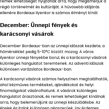
remek lehetőséget nyújtanak arra, hogy megismerjük a
régió történelmét és kultúráját. A hűvösebb időjárás
ellenére Bordeaux ilyenkor is számos élményt kínál.
December: Ünnepi fények és
karácsonyi vásárok
December Bordeaux-ban az ünnepi időszak kezdete, a
hőmérséklet pedig 5-10°C között mozog. A város
ilyenkor ünnepi fényekbe borul, és a karácsonyi vásárok
különleges hangulatot teremtenek. Az adventi időszak
különösen varázslatos Bordeaux-ban.
A karácsonyi vásárok számos helyszínen megtalálhatók,
ahol kézműves termékeket, ajándékokat és helyi
finomságokat vásárolhatunk. A vásárok különleges
hangulatot árasztanak, és remek lehetőséget kínálnak
arra, hogy belemerüljünk az ünnepi készülődésbe. Az
ételek és italok különösen népszerűek, így érdemes