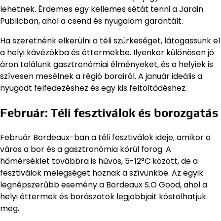
lehetnek. Érdemes egy kellemes sétát tenni a Jardin
Publicban, ahol a csend és nyugalom garantált.
Ha szeretnénk elkerülni a téli szürkeséget, látogassunk el
a helyi kávézókba és éttermekbe. Ilyenkor különösen jó
áron találunk gasztronómiai élményeket, és a helyiek is
szívesen mesélnek a régió borairól. A január ideális a
nyugodt felfedezéshez és egy kis feltöltődéshez.
Február: Téli fesztiválok és borozgatás
Február Bordeaux-ban a téli fesztiválok ideje, amikor a
város a bor és a gasztronómia körül forog. A
hőmérséklet továbbra is hűvös, 5-12°C között, de a
fesztiválok melegséget hoznak a szívünkbe. Az egyik
legnépszerűbb esemény a Bordeaux S.O Good, ahol a
helyi éttermek és borászatok legjobbjait kóstolhatjuk
meg.