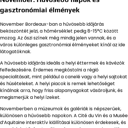
gasztronómiai élmények
November Bordeaux-ban a hűvösebb időjárás
beköszöntét jelzi, a hőmérséklet pedig 8-15°C között
mozog. Az őszi színek még mindig jelen vannak, és a
város különleges gasztronómiai élményeket kínál az ide
látogatóknak.
A hűvösebb időjárás ideális a helyi éttermek és kávézók
felfedezésére. Érdemes megkóstolni a régió
specialitásait, mint például a canelé vagy a helyi sajtokat
és húsételeket. A helyi piacok is remek lehetőséget
kínálnak arra, hogy friss alapanyagokat vásároljunk, és
megismerjük a helyi ízeket.
Novemberben a múzeumok és galériák is népszerűek,
különösen a hűvösebb napokon. A Cité du Vin és a Musée
d’Aquitaine interaktív kiállításai különösen érdekesek, és