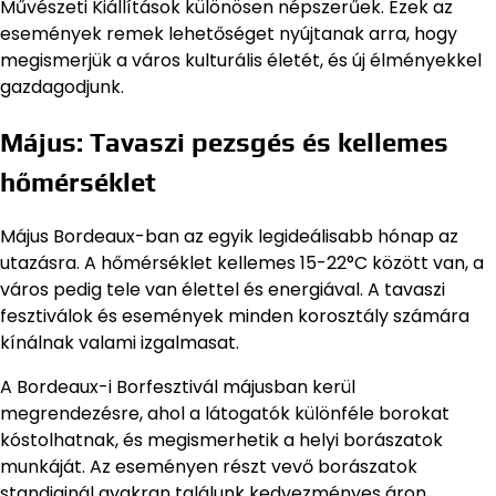
Művészeti Kiállítások különösen népszerűek. Ezek az
események remek lehetőséget nyújtanak arra, hogy
megismerjük a város kulturális életét, és új élményekkel
gazdagodjunk.
Május: Tavaszi pezsgés és kellemes
hőmérséklet
Május Bordeaux-ban az egyik legideálisabb hónap az
utazásra. A hőmérséklet kellemes 15-22°C között van, a
város pedig tele van élettel és energiával. A tavaszi
fesztiválok és események minden korosztály számára
kínálnak valami izgalmasat.
A Bordeaux-i Borfesztivál májusban kerül
megrendezésre, ahol a látogatók különféle borokat
kóstolhatnak, és megismerhetik a helyi borászatok
munkáját. Az eseményen részt vevő borászatok
standjainál gyakran találunk kedvezményes áron