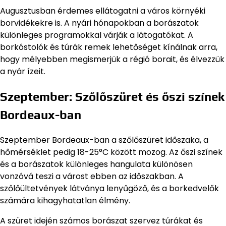
Augusztusban érdemes ellátogatni a város környéki
borvidékekre is. A nyári hónapokban a borászatok
különleges programokkal várják a látogatókat. A
borkóstolók és túrák remek lehetőséget kínálnak arra,
hogy mélyebben megismerjük a régió borait, és élvezzük
a nyár ízeit.
Szeptember: Szőlőszüret és őszi színek
Bordeaux-ban
Szeptember Bordeaux-ban a szőlőszüret időszaka, a
hőmérséklet pedig 18-25°C között mozog. Az őszi színek
és a borászatok különleges hangulata különösen
vonzóvá teszi a várost ebben az időszakban. A
szőlőültetvények látványa lenyűgöző, és a borkedvelők
számára kihagyhatatlan élmény.
A szüret idején számos borászat szervez túrákat és