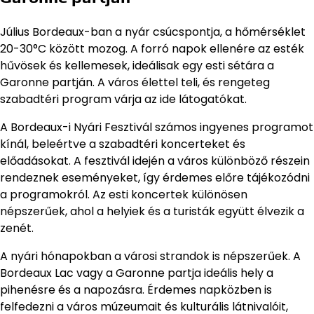
Július Bordeaux-ban a nyár csúcspontja, a hőmérséklet
20-30°C között mozog. A forró napok ellenére az esték
hűvösek és kellemesek, ideálisak egy esti sétára a
Garonne partján. A város élettel teli, és rengeteg
szabadtéri program várja az ide látogatókat.
A Bordeaux-i Nyári Fesztivál számos ingyenes programot
kínál, beleértve a szabadtéri koncerteket és
előadásokat. A fesztivál idején a város különböző részein
rendeznek eseményeket, így érdemes előre tájékozódni
a programokról. Az esti koncertek különösen
népszerűek, ahol a helyiek és a turisták együtt élvezik a
zenét.
A nyári hónapokban a városi strandok is népszerűek. A
Bordeaux Lac vagy a Garonne partja ideális hely a
pihenésre és a napozásra. Érdemes napközben is
felfedezni a város múzeumait és kulturális látnivalóit,