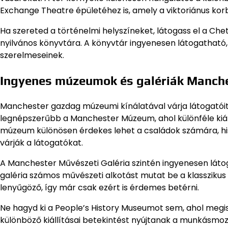
Exchange Theatre épületéhez is, amely a viktoriánus kor
Ha szereted a történelmi helyszíneket, látogass el a Ch
nyilvános könyvtára. A könyvtár ingyenesen látogatható,
szerelmeseinek.
Ingyenes múzeumok és galériák Manch
Manchester gazdag múzeumi kínálatával várja látogatóit,
legnépszerűbb a Manchester Múzeum, ahol különféle kiáll
múzeum különösen érdekes lehet a családok számára, his
várják a látogatókat.
A Manchester Művészeti Galéria szintén ingyenesen látoga
galéria számos művészeti alkotást mutat be a klassziku
lenyűgöző, így már csak ezért is érdemes betérni.
Ne hagyd ki a People’s History Museumot sem, ahol megi
különböző kiállításai betekintést nyújtanak a munkásmozg