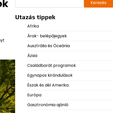
ok
Keresés
Utazás tippek
Afrika
Árak- belépőjegyek
nyt
Ausztrália és Óceánia
Ázsia
Családbarát programok
Egynapos kirándulások
Észak és dél Amerika
Európa
Gasztronómia ajánló