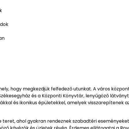
k
ndok
an
hely, hogy megkezdjük felfedező utunkat. A város közpon
 Székesegyház és a Központi Könyvtár, lenyűgöző látványt
cákkal és ikonikus épületekkel, amelyek visszarepítenek a
re teret, ahol gyakran rendeznek szabadtéri eseményeket
öző kávézók és üzletek révén. Érdemes ellátogatni a Roy