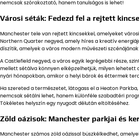
nemcsak szórakoztató, hanem tanulságos is lehet!
Városi séták: Fedezd fel a rejtett kincs
Manchester tele van rejtett kincsekkel, amelyeket városi
Northern Quarter negyed, amely híres a kreatív energiájáról
díszítik, amelyek a város modern művészeti szcénájának 
A Castlefield negyed, a város egyik legrégebbi része, sz
mellett sétálva könnyen elképzelhetjük, milyen lehetett 
nyári hónapokban, amikor a helyi bárok és éttermek tera
Ha szereted a természetet, látogass el a Heaton Parkba
nemcsak sétálni lehet, hanem különféle szabadtéri progr
Tökéletes helyszín egy nyugodt délután eltöltéséhez.
Zöld oázisok: Manchester parkjai és ker
Manchester számos zöld oázissal büszkélkedhet, amelyek 