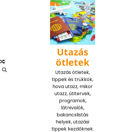
Skip
to
content
Utazás
ötletek
Utazás ötletek,
tippek és trükkök,
hova utazz, mikor
utazz, útitervek,
programok,
látnivalók,
bakancslistás
helyek, utazási
tippek kezdőknek.