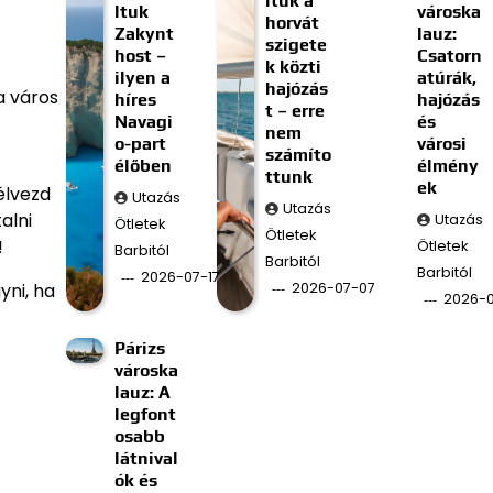
ltuk a
ltuk
városka
horvát
Zakynt
lauz:
szigete
host –
Csatorn
k közti
ilyen a
atúrák,
hajózás
a város
híres
hajózás
t – erre
Navagi
és
nem
o-part
városi
számíto
élőben
élmény
ttunk
ek
élvezd
Utazás
Utazás
alni
Utazás
Ötletek
Ötletek
!
Ötletek
Barbitól
Barbitól
Barbitól
2026-07-17
2026-07-07
yni, ha
2026-
Párizs
városka
lauz: A
legfont
osabb
látnival
ók és