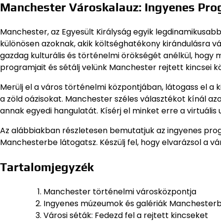
Manchester Városkalauz: Ingyenes Pro
Manchester, az Egyesült Királyság egyik legdinamikusabb
különösen azoknak, akik költséghatékony kirándulásra v
gazdag kulturális és történelmi örökségét anélkül, hogy 
programjait és sétálj velünk Manchester rejtett kincsei k
Merülj el a város történelmi központjában, látogass el 
a zöld oázisokat. Manchester széles választékot kínál a
annak egyedi hangulatát. Kísérj el minket erre a virtuáli
Az alábbiakban részletesen bemutatjuk az ingyenes pro
Manchesterbe látogatsz. Készülj fel, hogy elvarázsol a vá
Tartalomjegyzék
Manchester történelmi városközpontja
Ingyenes múzeumok és galériák Manchester
Városi séták: Fedezd fel a rejtett kincseket