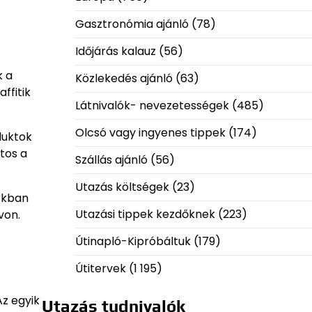
Gasztronómia ajánló
(78)
Időjárás kalauz
(56)
k a
Közlekedés ajánló
(63)
ffitik
Látnivalók- nevezetességek
(485)
Olcsó vagy ingyenes tippek
(174)
duktok
tos a
Szállás ajánló
(56)
Utazás költségek
(23)
rkban
Utazási tippek kezdőknek
(223)
von.
Útinapló-Kipróbáltuk
(179)
Útitervek
(1 195)
z egyik
Utazás tudnivalók