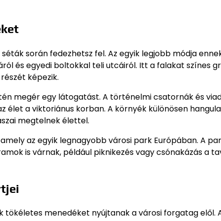
eket
 séták során fedezhetsz fel. Az egyik legjobb módja enne
 és egyedi boltokkal teli utcáiról. Itt a falakat színes gra
részét képezik.
intén megér egy látogatást. A történelmi csatornák és via
az élet a viktoriánus korban. A környék különösen hangula
szai megtelnek élettel.
, amely az egyik legnagyobb városi park Európában. A pa
amok is várnak, például piknikezés vagy csónakázás a ta
tjei
tökéletes menedéket nyújtanak a városi forgatag elől. A