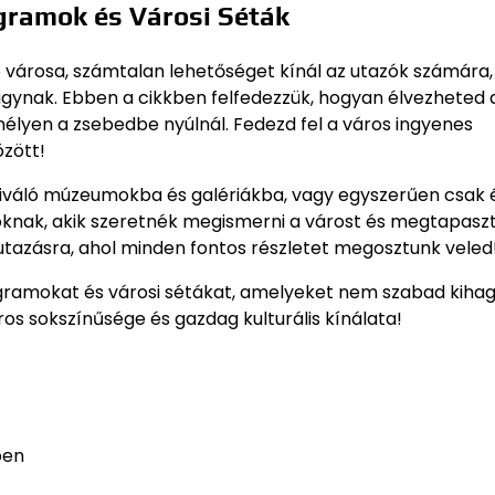
gramok és Városi Séták
 városa, számtalan lehetőséget kínál az utazók számára,
ágynak. Ebben a cikkben felfedezzük, hogyan élvezheted 
mélyen a zsebedbe nyúlnál. Fedezd fel a város ingyenes
özött!
a kiváló múzeumokba és galériákba, vagy egyszerűen csak 
zoknak, akik szeretnék megismerni a várost és megtapaszt
s utazásra, ahol minden fontos részletet megosztunk veled
gramokat és városi sétákat, amelyeket nem szabad kihag
ros sokszínűsége és gazdag kulturális kínálata!
ben