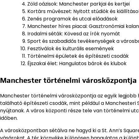
Zöld oázisok: Manchester parkjai és kertjei
Kortárs művészet: Nyitott stúdiók és kiállításo
Zenés programok és utcai előadások
Manchester híres piacai: Gasztronómiai kala
Irodalmi séták: Kövesd az írók nyomát
Sport és szabadidős tevékenységek a városb
Fesztiválok és kulturális események
Történelmi épületek és építészeti csodák
Éjszakai élet: Hangulatos bárok és klubok
Manchester történelmi városközpontja
Manchester történelmi városközpontja az egyik legjobb 
található építészeti csodák, mint például a Manchesteri
nyújtanak. A város központi része tele van történelmi ut
időben.
A városközpontban sétálva ne hagyd ki a St. Ann’s Squa
vásárokat. A tér környéke különösen hangulatos a különb