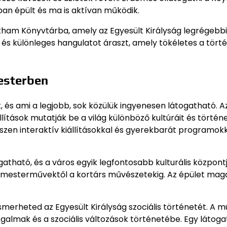
ban épült és ma is aktívan működik.
etham Könyvtárba, amely az Egyesült Királyság legrégebbi
 és különleges hangulatot áraszt, amely tökéletes a tör
esterben
 és ami a legjobb, sok közülük ingyenesen látogatható. A
ítások mutatják be a világ különböző kultúráit és történ
zen interaktív kiállításokkal és gyerekbarát programok
tható, és a város egyik legfontosabb kulturális központj
s mesterművektől a kortárs művészetekig. Az épület maga
smerheted az Egyesült Királyság szociális történetét. A
almak és a szociális változások történetébe. Egy látogat