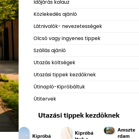
Időjárás kalauz
Közlekedés ajánló
Látnivalók- nevezetességek
Olcsó vagy ingyenes tippek
Szállás ajánló
Utazás költségek
Utazási tippek kezdőknek
Útinapló-Kipróbáltuk
Útitervek
Utazási tippek kezdőknek
Amszte
Kipróbá
Kipróbá
rdam