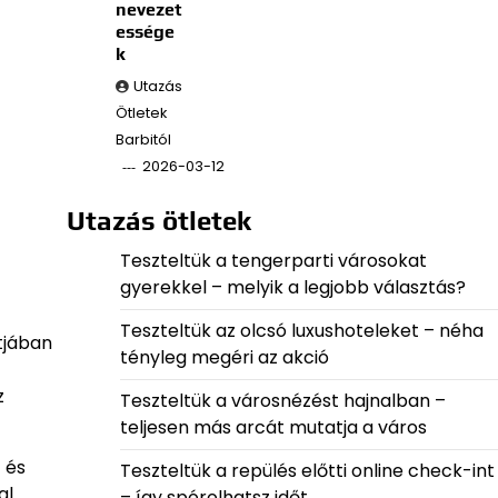
nevezet
essége
k
Utazás
Ötletek
Barbitól
2026-03-12
Utazás ötletek
Teszteltük a tengerparti városokat
gyerekkel – melyik a legjobb választás?
Teszteltük az olcsó luxushoteleket – néha
tjában
tényleg megéri az akció
z
Teszteltük a városnézést hajnalban –
teljesen más arcát mutatja a város
 és
Teszteltük a repülés előtti online check-int
al
– így spórolhatsz időt