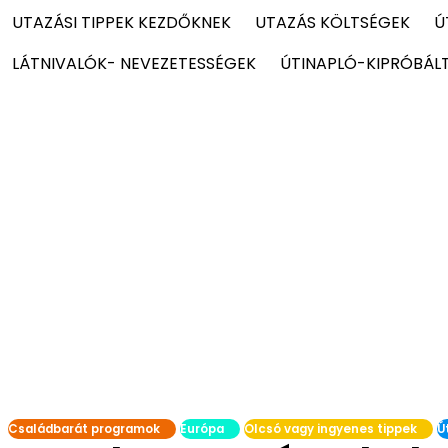
UTAZÁSI TIPPEK KEZDŐKNEK
UTAZÁS KÖLTSÉGEK
Ú
LÁTNIVALÓK- NEVEZETESSÉGEK
ÚTINAPLÓ-KIPRÓBÁL
Családbarát programok
Európa
Olcsó vagy ingyenes tippek
Ú