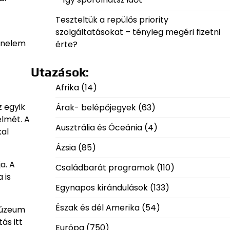
Teszteltük a repülős priority
szolgáltatásokat – tényleg megéri fizetni
ténelem
érte?
Utazások:
Afrika
(14)
z egyik
Árak- belépőjegyek
(63)
elmét. A
Ausztrália és Óceánia
(4)
kal
Ázsia
(85)
a. A
Családbarát programok
(110)
 is
Egynapos kirándulások
(133)
Észak és dél Amerika
(54)
 múzeum
ás itt
Európa
(750)