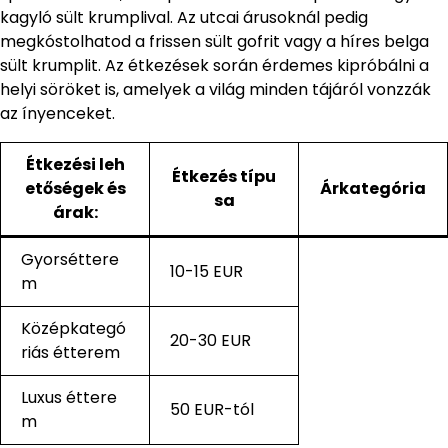
kagyló sült krumplival. Az utcai árusoknál pedig
megkóstolhatod a frissen sült gofrit vagy a híres belga
sült krumplit. Az étkezések során érdemes kipróbálni a
helyi söröket is, amelyek a világ minden tájáról vonzzák
az ínyenceket.
Étkezési leh
Étkezés típu
etőségek és
Árkategória
sa
árak:
Gyorséttere
10-15 EUR
m
Középkategó
20-30 EUR
riás étterem
Luxus éttere
50 EUR-tól
m