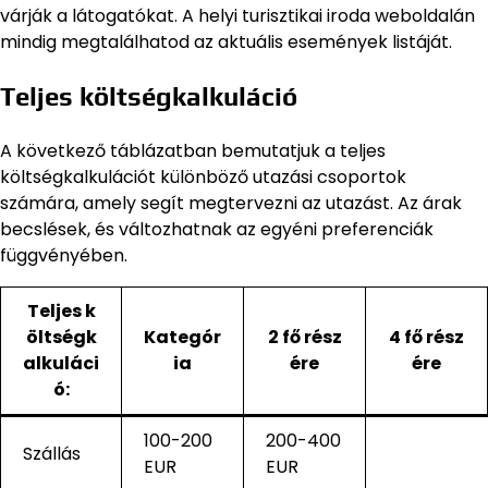
várják a látogatókat. A helyi turisztikai iroda weboldalán
mindig megtalálhatod az aktuális események listáját.
Teljes költségkalkuláció
A következő táblázatban bemutatjuk a teljes
költségkalkulációt különböző utazási csoportok
számára, amely segít megtervezni az utazást. Az árak
becslések, és változhatnak az egyéni preferenciák
függvényében.
Teljes k
öltségk
Kategór
2 fő rész
4 fő rész
alkuláci
ia
ére
ére
ó:
100-200
200-400
Szállás
EUR
EUR