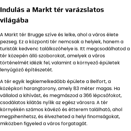
Indulás a Markt tér varázslatos
világába
A Markt tér Brugge szíve és lelke, ahol a város élete
pezseg. Ez a központi tér nemcsak a helyiek, hanem a
turisták kedvenc találkozóhelye is. Itt megcsodálhatod a
tér közepén álló szoborokat, amelyek a város
történelmét idézik fel, valamint a környező épületek
lenyűgöző építészetét.
A tér egyik legkiemelkedőbb épülete a Belfort, a
középkori harangtorony, amely 83 méter magas. Ha
vállalod a kihívást, és megmászod a 366 lépcsőfokot,
csodálatos kilátás nyílik az egész városra. A tér
környékén számos kávézó és étterem található, ahol
megpihenhetsz, és élvezheted a helyi finomságokat,
miközben figyeled a város forgatagát.