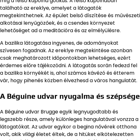
míg a felső kápolna gótikus. A felső kápolnában
található az ereklye, amelyet a látogatók
megtekinthetnek. Az épület belső díszítése és művészeti
alkotásai lenyűgözőek, és a csendes környezet
lehetőséget ad a meditációra és az elmélyülésre.
A bazilika látogatása ingyenes, de adományokat
szívesen fogadnak. Az ereklye megtekintése azonban
csak meghatározott időpontokban lehetséges, ezért
érdemes előre tájékozódni. A látogatás során fedezd fel
a bazilika környékét is, ahol számos kávézó és étterem
vár, hogy pihenés közben élvezhesd a város hangulatát.
A Béguine udvar nyugalma és szépsége
A Béguine udvar Brugge egyik legnyugodtabb és
legszebb része, amely különleges hangulatával vonzza a
látogatókat. Az udvar egykor a begina nővérek otthona
volt, akik világi életet éltek, de a hitüket elkötelezetten