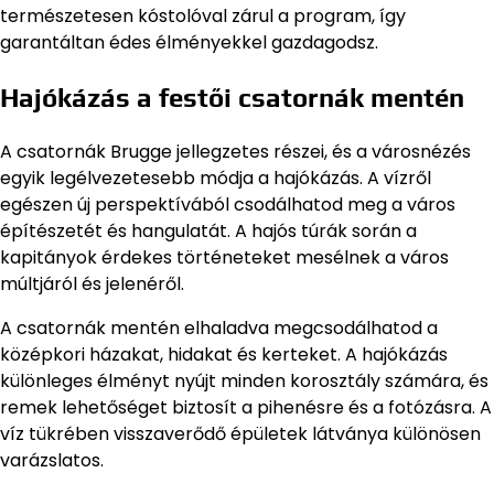
természetesen kóstolóval zárul a program, így
garantáltan édes élményekkel gazdagodsz.
Hajókázás a festői csatornák mentén
A csatornák Brugge jellegzetes részei, és a városnézés
egyik legélvezetesebb módja a hajókázás. A vízről
egészen új perspektívából csodálhatod meg a város
építészetét és hangulatát. A hajós túrák során a
kapitányok érdekes történeteket mesélnek a város
múltjáról és jelenéről.
A csatornák mentén elhaladva megcsodálhatod a
középkori házakat, hidakat és kerteket. A hajókázás
különleges élményt nyújt minden korosztály számára, és
remek lehetőséget biztosít a pihenésre és a fotózásra. A
víz tükrében visszaverődő épületek látványa különösen
varázslatos.