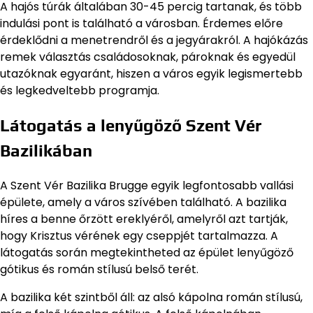
A hajós túrák általában 30-45 percig tartanak, és több
indulási pont is található a városban. Érdemes előre
érdeklődni a menetrendről és a jegyárakról. A hajókázás
remek választás családosoknak, pároknak és egyedül
utazóknak egyaránt, hiszen a város egyik legismertebb
és legkedveltebb programja.
Látogatás a lenyűgöző Szent Vér
Bazilikában
A Szent Vér Bazilika Brugge egyik legfontosabb vallási
épülete, amely a város szívében található. A bazilika
híres a benne őrzött ereklyéről, amelyről azt tartják,
hogy Krisztus vérének egy cseppjét tartalmazza. A
látogatás során megtekintheted az épület lenyűgöző
gótikus és román stílusú belső terét.
A bazilika két szintből áll: az alsó kápolna román stílusú,