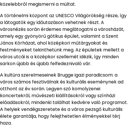
közelebbről megismerni a múltat.
A történelmi központ az UNESCO Világörökség része, így
a látogatók egy időutazáson vehetnek részt. A
városnézés során érdemes meglátogatni a városházát,
amely egy gyönyörű gótikus épület, valamint a Szent
János Kórházat, ahol középkori műtárgyakat és
festményeket tekinthetünk meg. Az épületek mellett a
város utcái is a középkor szellemét idézik, így minden
sarkon újabb és újabb felfedeznivaló vár.
A kultúra szerelmeseinek Brugge igazi paradicsom: a
város számos fesztiválnak és kulturális eseménynek ad
otthont az év során. Legyen szó komolyzenei
koncertekről, művészeti kiállításokról vagy színházi
előadásokról, mindenki találhat kedvére való programot.
A helyiek vendégszeretete és a város pezsgő kulturális
élete garantálja, hogy felejthetetlen élményekkel térj
haza.