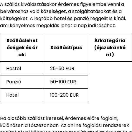
A szállás kiválasztásakor érdemes figyelembe venni a
belvároshoz való közelséget, a szolgáltatásokat és a
költségeket. A legtöbb hotel és panzió reggelit is kínál,
ami kényelmes megoldás lehet a nap indításához.
Szálláslehet
Árkategória
őségek és ár
Szállástípus
(éjszakánké
ak:
nt)
Hostel
25-50 EUR
Panzió
50-100 EUR
Hotel
100-200 EUR
Ha olcsóbb szállást keresel, érdemes előre foglalni,
különösen a főszezonban. Az online foglalási rendszerek