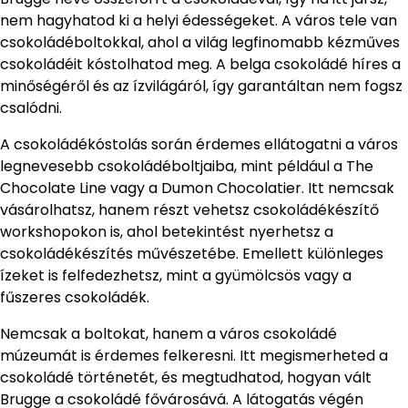
nem hagyhatod ki a helyi édességeket. A város tele van
csokoládéboltokkal, ahol a világ legfinomabb kézműves
csokoládéit kóstolhatod meg. A belga csokoládé híres a
minőségéről és az ízvilágáról, így garantáltan nem fogsz
csalódni.
A csokoládékóstolás során érdemes ellátogatni a város
legnevesebb csokoládéboltjaiba, mint például a The
Chocolate Line vagy a Dumon Chocolatier. Itt nemcsak
vásárolhatsz, hanem részt vehetsz csokoládékészítő
workshopokon is, ahol betekintést nyerhetsz a
csokoládékészítés művészetébe. Emellett különleges
ízeket is felfedezhetsz, mint a gyümölcsös vagy a
fűszeres csokoládék.
Nemcsak a boltokat, hanem a város csokoládé
múzeumát is érdemes felkeresni. Itt megismerheted a
csokoládé történetét, és megtudhatod, hogyan vált
Brugge a csokoládé fővárosává. A látogatás végén