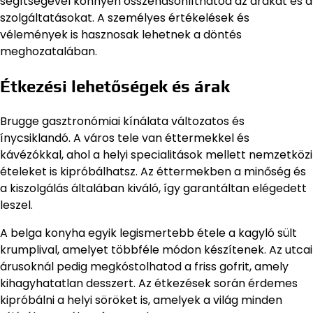
segítségével könnyen összehasonlíthatod az árakat és a
szolgáltatásokat. A személyes értékelések és
vélemények is hasznosak lehetnek a döntés
meghozatalában.
Étkezési lehetőségek és árak
Brugge gasztronómiai kínálata változatos és
ínycsiklandó. A város tele van éttermekkel és
kávézókkal, ahol a helyi specialitások mellett nemzetközi
ételeket is kipróbálhatsz. Az éttermekben a minőség és
a kiszolgálás általában kiváló, így garantáltan elégedett
leszel.
A belga konyha egyik legismertebb étele a kagyló sült
krumplival, amelyet többféle módon készítenek. Az utcai
árusoknál pedig megkóstolhatod a friss gofrit, amely
kihagyhatatlan desszert. Az étkezések során érdemes
kipróbálni a helyi söröket is, amelyek a világ minden