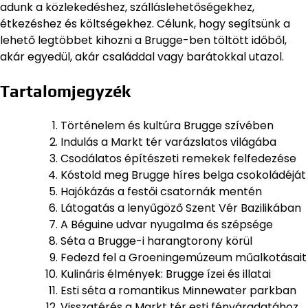
adunk a közlekedéshez, szálláslehetőségekhez,
étkezéshez és költségekhez. Célunk, hogy segítsünk a
lehető legtöbbet kihozni a Brugge-ben töltött időből,
akár egyedül, akár családdal vagy barátokkal utazol.
Tartalomjegyzék
Történelem és kultúra Brugge szívében
Indulás a Markt tér varázslatos világába
Csodálatos építészeti remekek felfedezése
Kóstold meg Brugge híres belga csokoládéját
Hajókázás a festői csatornák mentén
Látogatás a lenyűgöző Szent Vér Bazilikában
A Béguine udvar nyugalma és szépsége
Séta a Brugge-i harangtorony körül
Fedezd fel a Groeningemúzeum műalkotásait
Kulináris élmények: Brugge ízei és illatai
Esti séta a romantikus Minnewater parkban
Visszatérés a Markt tér esti fényáradatához