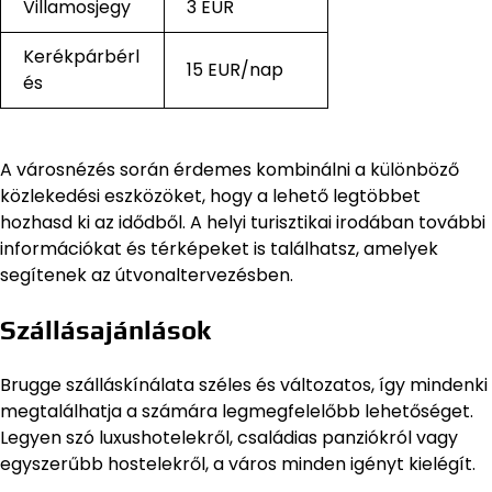
Villamosjegy
3 EUR
Kerékpárbérl
15 EUR/nap
és
A városnézés során érdemes kombinálni a különböző
közlekedési eszközöket, hogy a lehető legtöbbet
hozhasd ki az idődből. A helyi turisztikai irodában további
információkat és térképeket is találhatsz, amelyek
segítenek az útvonaltervezésben.
Szállásajánlások
Brugge szálláskínálata széles és változatos, így mindenki
megtalálhatja a számára legmegfelelőbb lehetőséget.
Legyen szó luxushotelekről, családias panziókról vagy
egyszerűbb hostelekről, a város minden igényt kielégít.