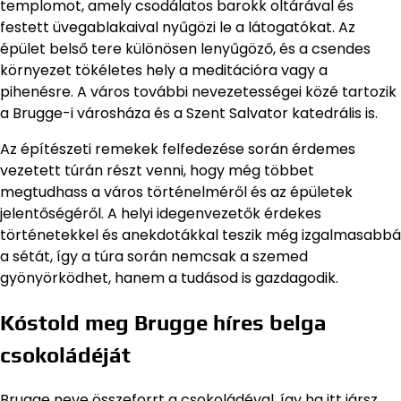
templomot, amely csodálatos barokk oltárával és
festett üvegablakaival nyűgözi le a látogatókat. Az
épület belső tere különösen lenyűgöző, és a csendes
környezet tökéletes hely a meditációra vagy a
pihenésre. A város további nevezetességei közé tartozik
a Brugge-i városháza és a Szent Salvator katedrális is.
Az építészeti remekek felfedezése során érdemes
vezetett túrán részt venni, hogy még többet
megtudhass a város történelméről és az épületek
jelentőségéről. A helyi idegenvezetők érdekes
történetekkel és anekdotákkal teszik még izgalmasabbá
a sétát, így a túra során nemcsak a szemed
gyönyörködhet, hanem a tudásod is gazdagodik.
Kóstold meg Brugge híres belga
csokoládéját
Brugge neve összeforrt a csokoládéval, így ha itt jársz,