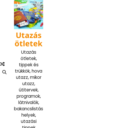
Skip
to
content
Utazás
ötletek
Utazás
ötletek,
tippek és
trükkök, hova
utazz, mikor
utazz,
útitervek,
programok,
látnivalók,
bakancslistás
helyek,
utazási
tippek