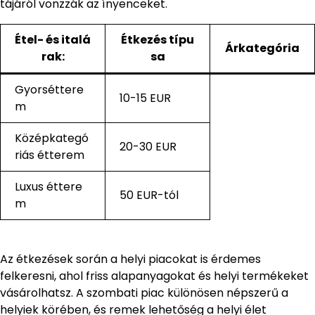
tájáról vonzzák az ínyenceket.
Étel- és italá
Étkezés típu
Árkategória
rak:
sa
Gyorséttere
10-15 EUR
m
Középkategó
20-30 EUR
riás étterem
Luxus éttere
50 EUR-tól
m
Az étkezések során a helyi piacokat is érdemes
felkeresni, ahol friss alapanyagokat és helyi termékeket
vásárolhatsz. A szombati piac különösen népszerű a
helyiek körében, és remek lehetőség a helyi élet