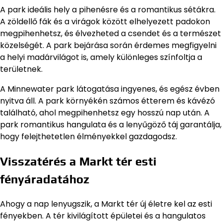
A park ideális hely a pihenésre és a romantikus sétákra.
A zöldellő fák és a virágok között elhelyezett padokon
megpihenhetsz, és élvezheted a csendet és a természet
közelségét. A park bejárása során érdemes megfigyelni
a helyi madárvilágot is, amely különleges színfoltja a
területnek.
A Minnewater park látogatása ingyenes, és egész évben
nyitva áll. A park környékén számos étterem és kávézó
található, ahol megpihenhetsz egy hosszú nap után. A
park romantikus hangulata és a lenyűgöző táj garantálja,
hogy felejthetetlen élményekkel gazdagodsz.
Visszatérés a Markt tér esti
fényáradatához
Ahogy a nap lenyugszik, a Markt tér új életre kel az esti
fényekben. A tér kivilágított épületei és a hangulatos