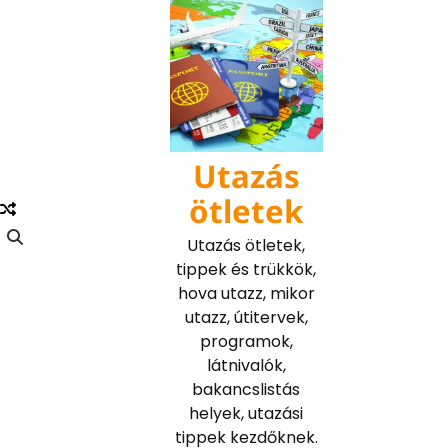
Skip
to
content
Utazás
ötletek
Utazás ötletek,
tippek és trükkök,
hova utazz, mikor
utazz, útitervek,
programok,
látnivalók,
bakancslistás
helyek, utazási
tippek kezdőknek.