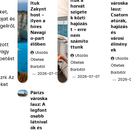
ltuk a
ltuk
városka
horvát
Zakynt
lauz:
ket,
szigete
host –
Csatorn
k közti
jait és
ilyen a
atúrák,
hajózás
eliről,
híres
hajózás
t – erre
Navagi
és
nem
o-part
városi
számíto
élőben
élmény
zott
ttunk
ek
vagy
Utazás
Utazás
epetést
Utazás
Ötletek
Ötletek
Ötletek
Barbitól
Barbitól
Barbitól
2026-07-17
2026-07-07
ni. Az
2026-
eket
Párizs
városka
lauz: A
legfont
osabb
látnival
ók és