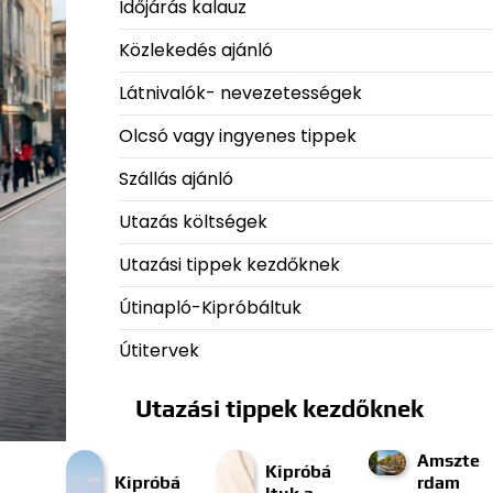
Időjárás kalauz
Közlekedés ajánló
Látnivalók- nevezetességek
Olcsó vagy ingyenes tippek
Szállás ajánló
Utazás költségek
Utazási tippek kezdőknek
Útinapló-Kipróbáltuk
Útitervek
Utazási tippek kezdőknek
Amszte
Kipróbá
Kipróbá
rdam