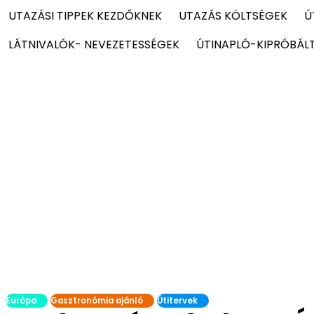
UTAZÁSI TIPPEK KEZDŐKNEK
UTAZÁS KÖLTSÉGEK
Ú
LÁTNIVALÓK- NEVEZETESSÉGEK
ÚTINAPLÓ-KIPRÓBÁL
Európa
Gasztronómia ajánló
Útitervek