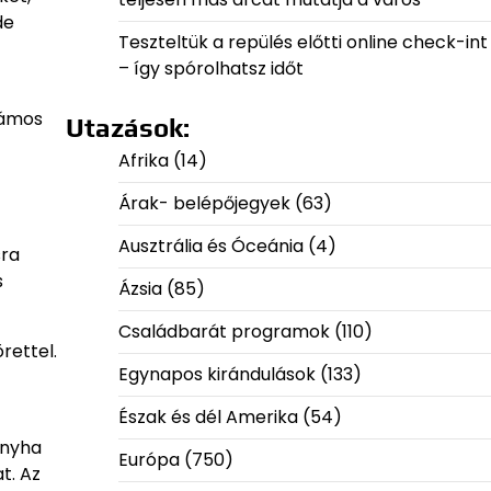
de
Teszteltük a repülés előtti online check-int
– így spórolhatsz időt
számos
Utazások:
Afrika
(14)
Árak- belépőjegyek
(63)
Ausztrália és Óceánia
(4)
sra
s
Ázsia
(85)
Családbarát programok
(110)
rettel.
Egynapos kirándulások
(133)
Észak és dél Amerika
(54)
onyha
Európa
(750)
t. Az