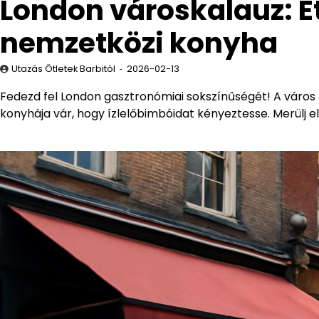
London városkalauz: É
nemzetközi konyha
Utazás Ötletek Barbitól
2026-02-13
Fedezd fel London gasztronómiai sokszínűségét! A város
konyhája vár, hogy ízlelőbimbóidat kényeztesse. Merülj el