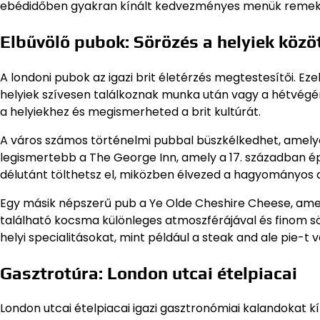
ebédidőben gyakran kínált kedvezményes menük remek leh
Elbűvölő pubok: Sörözés a helyiek közö
A londoni pubok az igazi brit életérzés megtestesítői. E
helyiek szívesen találkoznak munka után vagy a hétvégén
a helyiekhez és megismerheted a brit kultúrát.
A város számos történelmi pubbal büszkélkedhet, amelyek
legismertebb a The George Inn, amely a 17. században épü
délutánt tölthetsz el, miközben élvezed a hagyományos a
Egy másik népszerű pub a Ye Olde Cheshire Cheese, amely
található kocsma különleges atmoszférájával és finom söre
helyi specialitásokat, mint például a steak and ale pie-t
Gasztrotúra: London utcai ételpiacai
London utcai ételpiacai igazi gasztronómiai kalandokat k