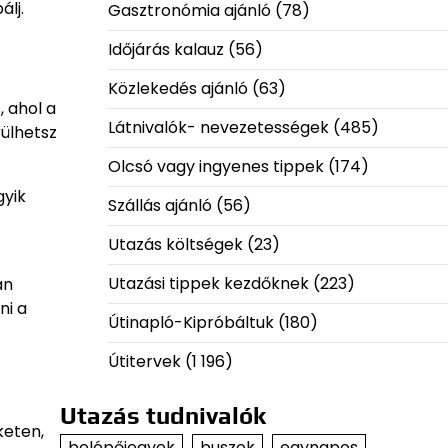
lj.
Gasztronómia ajánló
(78)
Időjárás kalauz
(56)
Közlekedés ajánló
(63)
, ahol a
Látnivalók- nevezetességek
(485)
ülhetsz
Olcsó vagy ingyenes tippek
(174)
gyik
Szállás ajánló
(56)
Utazás költségek
(23)
Utazási tippek kezdőknek
(223)
an
ni a
Útinapló-Kipróbáltuk
(180)
Útitervek
(1 196)
Utazás tudnivalók
keten,
belépőjegyek
buszok
egynapos