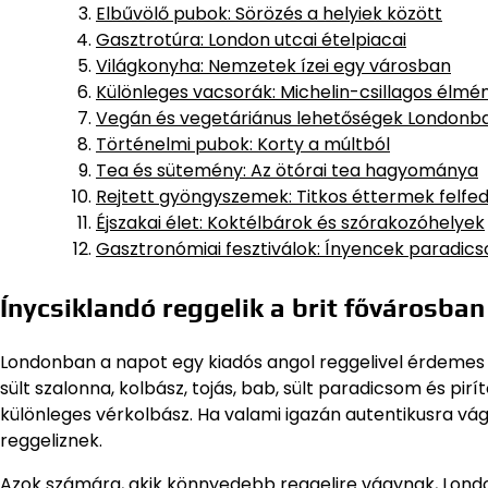
Elbűvölő pubok: Sörözés a helyiek között
Gasztrotúra: London utcai ételpiacai
Világkonyha: Nemzetek ízei egy városban
Különleges vacsorák: Michelin-csillagos élmé
Vegán és vegetáriánus lehetőségek Londonb
Történelmi pubok: Korty a múltból
Tea és sütemény: Az ötórai tea hagyománya
Rejtett gyöngyszemek: Titkos éttermek felfe
Éjszakai élet: Koktélbárok és szórakozóhelyek
Gasztronómiai fesztiválok: Ínyencek paradic
Ínycsiklandó reggelik a brit fővárosban
Londonban a napot egy kiadós angol reggelivel érdemes ke
sült szalonna, kolbász, tojás, bab, sült paradicsom és pir
különleges vérkolbász. Ha valami igazán autentikusra vágy
reggeliznek.
Azok számára, akik könnyedebb reggelire vágynak, Lond