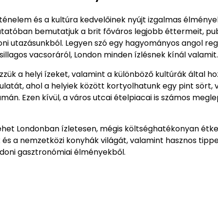
ténelem és a kultúra kedvelőinek nyújt izgalmas élménye
atóban bemutatjuk a brit főváros legjobb éttermeit, pub
oni utazásunkból. Legyen szó egy hagyományos angol regg
sillagos vacsoráról, London minden ízlésnek kínál valamit.
zük a helyi ízeket, valamint a különböző kultúrák által ho
atát, ahol a helyiek között kortyolhatunk egy pint sört, 
mán. Ezen kívül, a város utcai ételpiacai is számos megl
lehet Londonban ízletesen, mégis költséghatékonyan étkez
és a nemzetközi konyhák világát, valamint hasznos tipp
ndoni gasztronómiai élményekből.