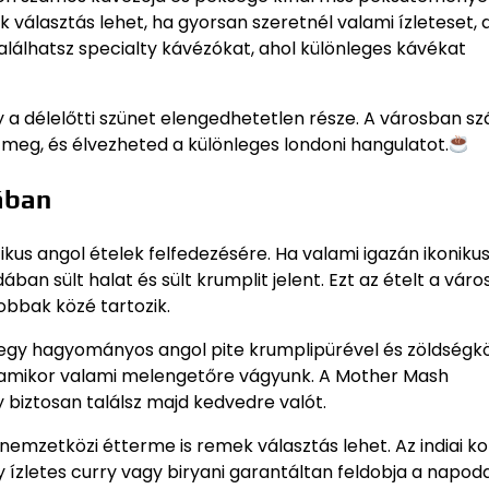
 választás lehet, ha gyorsan szeretnél valami ízleteset, 
lálhatsz specialty kávézókat, ahol különleges kávékat
vagy a délelőtti szünet elengedhetetlen része. A városban 
 meg, és élvezheted a különleges londoni hangulatot.
ában
kus angol ételek felfedezésére. Ha valami igazán ikoniku
ban sült halat és sült krumplit jelent. Ezt az ételt a váro
obbak közé tartozik.
egy hagyományos angol pite krumplipürével és zöldségkö
, amikor valami melengetőre vágyunk. A Mother Mash
y biztosan találsz majd kedvedre valót.
emzetközi étterme is remek választás lehet. Az indiai k
ízletes curry vagy biryani garantáltan feldobja a napoda