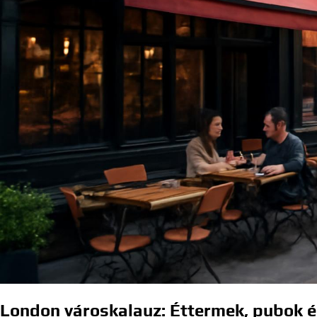
London városkalauz: Éttermek, pubok 