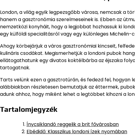
London, a világ egyik legpezsgőbb városa, nemcsak a tör
hanem a gasztronómia szerelmeseinek is. Ebben az útmut
nemzetközi konyháit, hogy a legjobbat hozhassuk ki lond
egy külföldi specialitásról vagy egy különleges Michelin-c
Ahogy körbejárjuk a város gasztronómiai kincseit, felfedez
kulináris csodákat. Megismerhetjük a londoni pubok hangul
ellátogathatunk egy divatos koktélbárba az éjszaka folya
tartogatnak.
Tarts velünk ezen a gasztrotúrán, és fedezd fel, hogyan 
alábbiakban részletesen bemutatjuk az éttermek, pubok 
adunk ahhoz, hogy miként lehet a legtöbbet kihozni a lo
Tartalomjegyzék
Ínycsiklandó reggelik a brit fővárosban
Ebédidő: Klasszikus londoni ízek nyomában