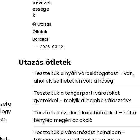
nevezet
essége
k
Utazás
Ötletek
Barbitól
2026-03-12
Utazás ötletek
Teszteltük a nyári városlátogatást – van,
ahol elviselhetetlen volt a hőség
Teszteltük a tengerparti városokat
gyerekkel – melyik a legjobb választás?
zei a
i egy
Teszteltük az olcsó luxushoteleket – néha
sen
tényleg megéri az akció
Teszteltük a városnézést hajnalban –
ket,
teljesen más arcát mutatja a város