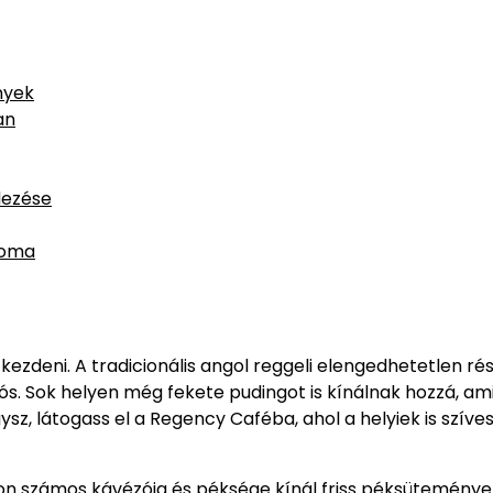
nyek
an
dezése
soma
zdeni. A tradicionális angol reggeli elengedhetetlen rés
ítós. Sok helyen még fekete pudingot is kínálnak hozzá, am
sz, látogass el a Regency Caféba, ahol a helyiek is szíve
on számos kávézója és péksége kínál friss péksüteménye