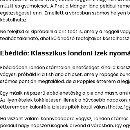
müzlit és gyümölcsöt. A Pret a Manger lánc például remek
egészségeset enni. Emellett a városban számos helyen ta
kóstolhatsz.
Ne felejtsd el kipróbálni a brit teát is, amely a reggeli 
teaház található, ahol különböző teafajtákat kóstolhatsz
Ebédidő: Klasszikus londoni ízek nyom
Ebédidőben London számtalan lehetőséget kínál a klasszi
vágysz, próbáld ki a fish and chipset, amely ropogós bundá
számos pontján megtalálod, de a Poppies étterem a legj
Egy másik népszerű ebédlehetőség a pie and mash, ami 
Az ilyen ételek tökéletesen illenek a hűvösebb napokon
étteremben különféle ízletes piték közül választhatsz, íg
Ha viszont valami könnyedebbre vágysz, London számos n
például nagy népszerűségnek örvend a városban, így egy 