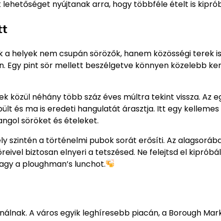
etőséget nyújtanak arra, hogy többféle ételt is kipróbá
tt
zek a helyek nem csupán sörözők, hanem közösségi terek is
. Egy pint sör mellett beszélgetve könnyen közelebb ker
 közül néhány több száz éves múltra tekint vissza. Az e
lt és ma is eredeti hangulatát árasztja. Itt egy kellemes
ngol söröket és ételeket.
 szintén a történelmi pubok sorát erősíti. Az alagsoráb
ivel biztosan elnyeri a tetszésed. Ne felejtsd el kipróbál
 vagy a ploughman’s lunchot.
ínálnak. A város egyik leghíresebb piacán, a Borough Mar