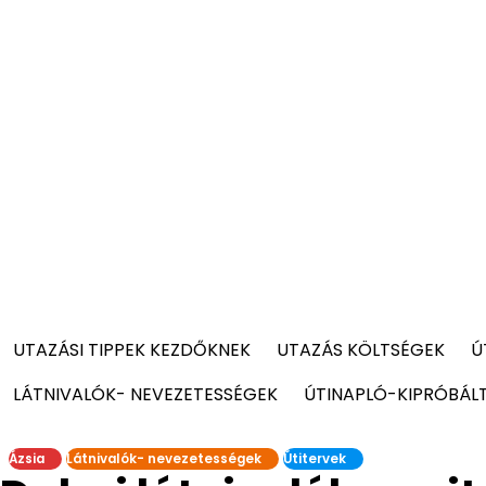
UTAZÁSI TIPPEK KEZDŐKNEK
UTAZÁS KÖLTSÉGEK
Ú
LÁTNIVALÓK- NEVEZETESSÉGEK
ÚTINAPLÓ-KIPRÓBÁL
Ázsia
Látnivalók- nevezetességek
Útitervek