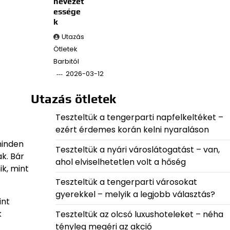
nevezet
essége
k
Utazás
Ötletek
Barbitól
2026-03-12
Utazás ötletek
Teszteltük a tengerparti napfelkeltéket –
ezért érdemes korán kelni nyaraláson
minden
Teszteltük a nyári városlátogatást – van,
ak. Bár
ahol elviselhetetlen volt a hőség
k, mint
Teszteltük a tengerparti városokat
gyerekkel – melyik a legjobb választás?
int
k
Teszteltük az olcsó luxushoteleket – néha
tényleg megéri az akció