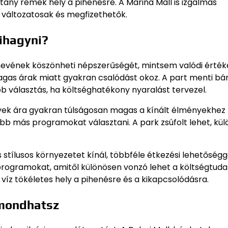
étány remek hely a pihenésre. A Marina Mall is izgalmas
s változatosak és megfizethetők.
kihagyni?
rnevének köszönheti népszerűségét, mintsem valódi érték
magas árak miatt gyakran csalódást okoz. A part menti bá
b választás, ha költséghatékony nyaralást tervezel.
gyek ára gyakran túlságosan magas a kínált élményekhez 
bb más programokat választani. A park zsúfolt lehet, kü
stílusos környezetet kínál, többféle étkezési lehetőségge
programokat, amitől különösen vonzó lehet a költségtuda
víz tökéletes hely a pihenésre és a kikapcsolódásra.
emondhatsz