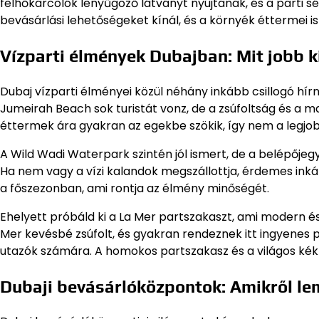
felhőkarcolók lenyűgöző látványt nyújtanak, és a parti s
bevásárlási lehetőségeket kínál, és a környék éttermei i
Vízparti élmények Dubajban: Mit jobb 
Dubaj vízparti élményei közül néhány inkább csillogó hí
Jumeirah Beach sok turistát vonz, de a zsúfoltság és a 
éttermek ára gyakran az egekbe szökik, így nem a legjob
A Wild Wadi Waterpark szintén jól ismert, de a belépője
Ha nem vagy a vízi kalandok megszállottja, érdemes inká
a főszezonban, ami rontja az élmény minőségét.
Ehelyett próbáld ki a La Mer partszakaszt, ami modern és 
Mer kevésbé zsúfolt, és gyakran rendeznek itt ingyenes 
utazók számára. A homokos partszakasz és a világos kék 
Dubaji bevásárlóközpontok: Amikről l