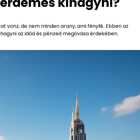
t érdemes kihagyni?
kat vonz, de nem minden arany, ami fénylik. Ebben az
 kihagyni az időd és pénzed megóvása érdekében.