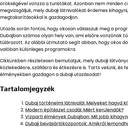
örökségével vonzza a turistákat. Azonban nem minden csi
megvizsgáljuk, mely dubaji látnivalókat érdemes kihagyn
megtakarításokkal is gazdagodjon.
Utazás során fontos, hogy okosan válasszuk meg a progr
Dubajban számos olyan hely van, ami elsőre vonzónak t
túlárazott. Az alábbi útmutató segít abban, hogy okos d
valóban különleges programokra.
Cikkünkben részletesen bemutatjuk, mely dubaji látván
közlekedésre, szállásra és étkezésre is. Tarts velünk, é
élményekben gazdagon a dubaji utazásodat!
Tartalomjegyzék
Dubaj történelmi látnivalói: Melyeket hagyd ki
Modern építészet csodái: Miért kerülendők?
Vízparti élmények Dubajban: Mit jobb kihagyn
Dubaji bevásárlóközpontok: Amikről lemondh