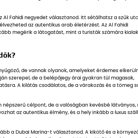
Al Fahidi negyedet választanod. Itt sétálhatsz a szűk ut
vezheted az autentikus arab életérzést. Az Al Fahidi
ább megérik a látogatást, mint a turisták számára kialak
ndők?
yűgöző, de vannak olyanok, amelyeket érdemes elkerülni.
áján szerepel, de a belépőjegy árai gyakran túl magasak,
tásra. A kilátás csodálatos, de a várakozás és a tömeg s
én népszerű célpont, de a valóságban kevésbé látványos,
ozhat az autentikus élmény, és a hely inkább a luxus szál
ább a Dubai Marina-t választanod. A kikötő és a környez