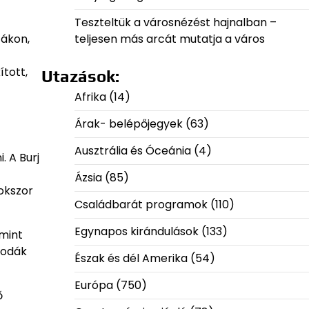
Teszteltük a városnézést hajnalban –
cákon,
teljesen más arcát mutatja a város
ított,
Utazások:
Afrika
(14)
Árak- belépőjegyek
(63)
Ausztrália és Óceánia
(4)
 A Burj
Ázsia
(85)
okszor
Családbarát programok
(110)
Egynapos kirándulások
(133)
 mint
lodák
Észak és dél Amerika
(54)
Európa
(750)
ő