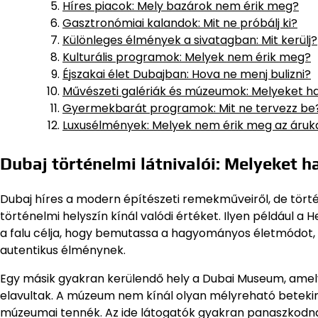
Híres piacok: Mely bazárok nem érik meg?
Gasztronómiai kalandok: Mit ne próbálj ki?
Különleges élmények a sivatagban: Mit kerülj?
Kulturális programok: Melyek nem érik meg?
Éjszakai élet Dubajban: Hova ne menj bulizni?
Művészeti galériák és múzeumok: Melyeket ha
Gyermekbarát programok: Mit ne tervezz be
Luxusélmények: Melyek nem érik meg az áruk
Dubaj történelmi látnivalói: Melyeket h
Dubaj híres a modern építészeti remekműveiről, de törté
történelmi helyszín kínál valódi értéket. Ilyen például a
a falu célja, hogy bemutassa a hagyományos életmódot, a
autentikus élménynek.
Egy másik gyakran kerülendő hely a Dubai Museum, amely u
elavultak. A múzeum nem kínál olyan mélyreható beteki
múzeumai tennék. Az ide látogatók gyakran panaszkodnak