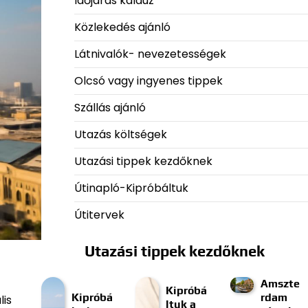
Időjárás kalauz
Közlekedés ajánló
Látnivalók- nevezetességek
Olcsó vagy ingyenes tippek
Szállás ajánló
Utazás költségek
Utazási tippek kezdőknek
Útinapló-Kipróbáltuk
Útitervek
Utazási tippek kezdőknek
Amszte
Kipróbá
Kipróbá
rdam
lis
ltuk a