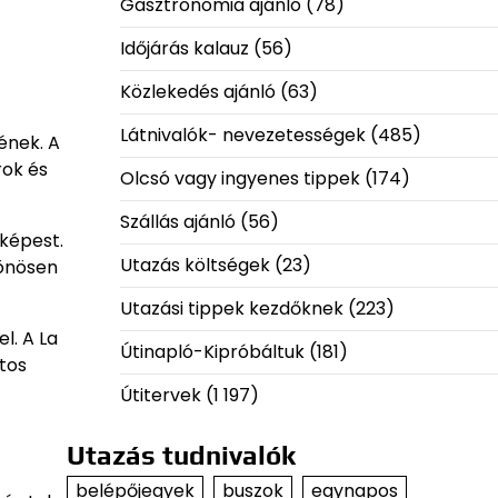
Gasztronómia ajánló
(78)
Időjárás kalauz
(56)
Közlekedés ajánló
(63)
Látnivalók- nevezetességek
(485)
ének. A
rok és
Olcsó vagy ingyenes tippek
(174)
Szállás ajánló
(56)
képest.
Utazás költségek
(23)
lönösen
Utazási tippek kezdőknek
(223)
l. A La
Útinapló-Kipróbáltuk
(181)
tos
Útitervek
(1 197)
Utazás tudnivalók
belépőjegyek
buszok
egynapos