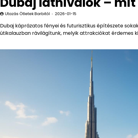
Dubaj látnivalók – mi
Utazás Ötletek Barbitól
2026-01-15
Dubaj káprázatos fényei és futurisztikus építészete soka
útikalauzban rávilágítunk, melyik attrakciókat érdemes