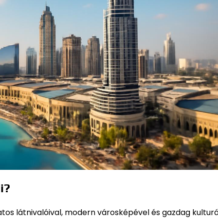
i?
os látnivalóival, modern városképével és gazdag kulturá