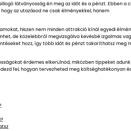
llogó látványosság éri meg az időt és a pénzt. Ebben a 
i, hogy az utazásod ne csak élményekkel, hanem
amokat, hiszen nem minden attrakció kínál egyedi élmén
űnhet, de közelebbről megvizsgálva kevésbé izgalmas va
öntéseket hozz, így több időt és pénzt takaríthatsz meg 
yosságokat érdemes elkerülnöd, miközben tippeket adunk
s fedezd fel, hogyan tervezheted meg költséghatékonyan é
?
i?
atsz