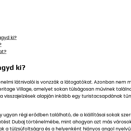
gyd ki?
?
at?
agyd ki?
nelmi látnivalói is vonzzák a látogatókat. Azonban nem 
 Heritage Village, amelyet sokan túlságosan művinek találn
 visszajelzések alapján inkább egy turistacsapdának tűni
gyan régi erődben található, de a kiállításai sokak szer
ntést Dubaj történelmébe, mint ahogyan azt más városo
 a túlzsúfoltságra és a helyenként hiányos angol nyelvű