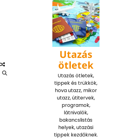
Skip
to
content
Utazás
ötletek
Utazás ötletek,
tippek és trükkök,
hova utazz, mikor
utazz, útitervek,
programok,
látnivalók,
bakancslistás
helyek, utazási
tippek kezdőknek.