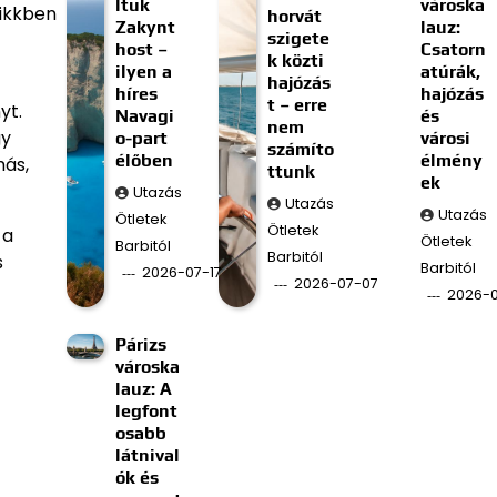
ltuk
városka
cikkben
horvát
Zakynt
lauz:
szigete
host –
Csatorn
k közti
ilyen a
atúrák,
hajózás
híres
hajózás
t – erre
yt.
Navagi
és
nem
gy
o-part
városi
számíto
élőben
élmény
más,
ttunk
ek
Utazás
Utazás
Utazás
Ötletek
Ötletek
 a
Ötletek
Barbitól
Barbitól
s
Barbitól
2026-07-17
2026-07-07
2026-
Párizs
városka
lauz: A
legfont
osabb
látnival
ók és