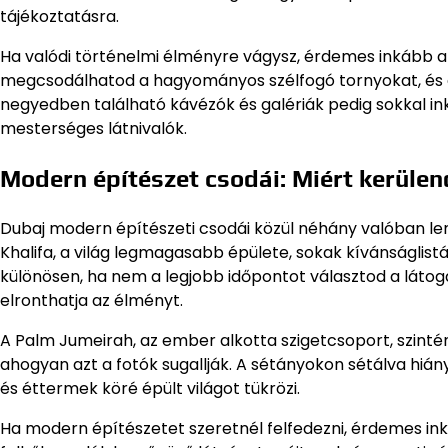
tájékoztatásra.
Ha valódi történelmi élményre vágysz, érdemes inkább az 
megcsodálhatod a hagyományos szélfogó tornyokat, és él
negyedben található kávézók és galériák pedig sokkal ink
mesterséges látnivalók.
Modern építészet csodái: Miért kerüle
Dubaj modern építészeti csodái közül néhány valóban len
Khalifa, a világ legmagasabb épülete, sokak kívánságlist
különösen, ha nem a legjobb időpontot választod a látoga
elronthatja az élményt.
A Palm Jumeirah, az ember alkotta szigetcsoport, szint
ahogyan azt a fotók sugallják. A sétányokon sétálva hiány
és éttermek köré épült világot tükrözi.
Ha modern építészetet szeretnél felfedezni, érdemes ink