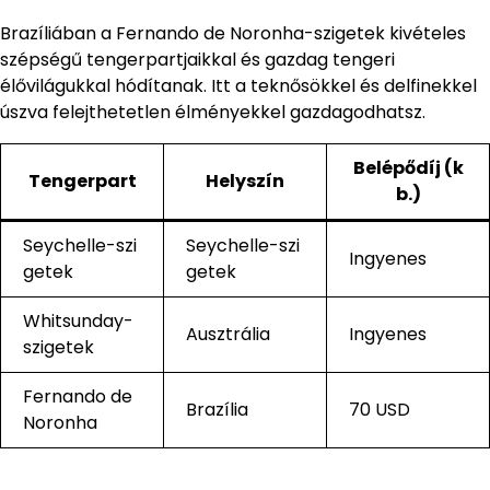
Brazíliában a Fernando de Noronha-szigetek kivételes
szépségű tengerpartjaikkal és gazdag tengeri
élővilágukkal hódítanak. Itt a teknősökkel és delfinekkel
úszva felejthetetlen élményekkel gazdagodhatsz.
Belépődíj (k
Tengerpart
Helyszín
b.)
Seychelle-szi
Seychelle-szi
Ingyenes
getek
getek
Whitsunday-
Ausztrália
Ingyenes
szigetek
Fernando de
Brazília
70 USD
Noronha