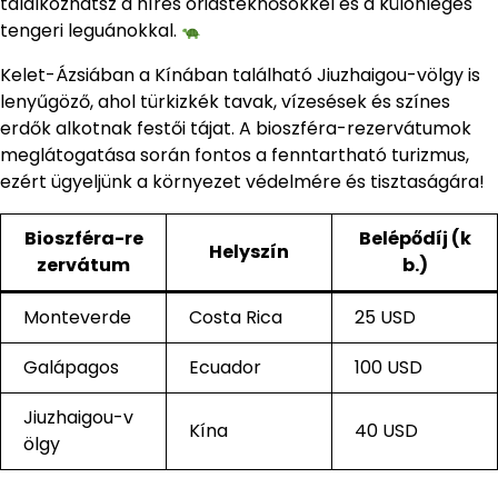
találkozhatsz a híres óriásteknősökkel és a különleges
tengeri leguánokkal.
Kelet-Ázsiában a Kínában található Jiuzhaigou-völgy is
lenyűgöző, ahol türkizkék tavak, vízesések és színes
erdők alkotnak festői tájat. A bioszféra-rezervátumok
meglátogatása során fontos a fenntartható turizmus,
ezért ügyeljünk a környezet védelmére és tisztaságára!
Bioszféra-re
Belépődíj (k
Helyszín
zervátum
b.)
Monteverde
Costa Rica
25 USD
Galápagos
Ecuador
100 USD
Jiuzhaigou-v
Kína
40 USD
ölgy