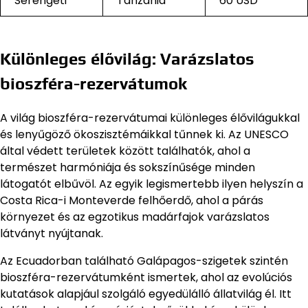
Serengeti
Tanzánia
60 USD
Különleges élővilág: Varázslatos
bioszféra-rezervátumok
A világ bioszféra-rezervátumai különleges élővilágukkal
és lenyűgöző ökoszisztémáikkal tűnnek ki. Az UNESCO
által védett területek között találhatók, ahol a
természet harmóniája és sokszínűsége minden
látogatót elbűvöl. Az egyik legismertebb ilyen helyszín a
Costa Rica-i Monteverde felhőerdő, ahol a párás
környezet és az egzotikus madárfajok varázslatos
látványt nyújtanak.
Az Ecuadorban található Galápagos-szigetek szintén
bioszféra-rezervátumként ismertek, ahol az evolúciós
kutatások alapjául szolgáló egyedülálló állatvilág él. Itt