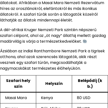
állatokat. Afrikában a Masai Mara Nemzeti Rezervátum
híres az oroszlánokról, elefántokról és más ikonikus
állatokról. A szafari túrák során a látogatók közelről
láthatják az állatok mindennapi életét.
A dél-afrikai Kruger Nemzeti Park szintén népszerű
szafari célpont, ahol az „öt nagy” állatfaj mellett gazdag
madárvilág is várja a természetkedvelőket.
Ázsiában az indiai Ranthambore Nemzeti Park a tigrisek
otthona, ahol azok szerencsés látogatók, akik részt
vesznek egy szafari túrán, megcsodálhatják a
nagymacskákat természetes élőhelyükön.
Szafari hely
Belépődíj (k
Helyszín
szín
b.)
Masai Mara
Kenya
80 USD