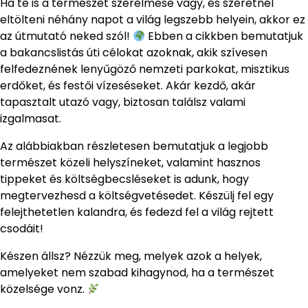
Ha te is a természet szerelmese vagy, és szeretnél
eltölteni néhány napot a világ legszebb helyein, akkor ez
az útmutató neked szól!
Ebben a cikkben bemutatjuk
a bakancslistás úti célokat azoknak, akik szívesen
felfedeznének lenyűgöző nemzeti parkokat, misztikus
erdőket, és festői vízeséseket. Akár kezdő, akár
tapasztalt utazó vagy, biztosan találsz valami
izgalmasat.
Az alábbiakban részletesen bemutatjuk a legjobb
természet közeli helyszíneket, valamint hasznos
tippeket és költségbecsléseket is adunk, hogy
megtervezhesd a költségvetésedet. Készülj fel egy
felejthetetlen kalandra, és fedezd fel a világ rejtett
csodáit!
Készen állsz? Nézzük meg, melyek azok a helyek,
amelyeket nem szabad kihagynod, ha a természet
közelsége vonz.