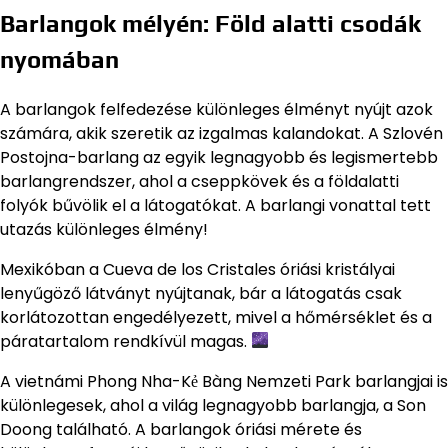
Barlangok mélyén: Föld alatti csodák
nyomában
A barlangok felfedezése különleges élményt nyújt azok
számára, akik szeretik az izgalmas kalandokat. A Szlovén
Postojna-barlang az egyik legnagyobb és legismertebb
barlangrendszer, ahol a cseppkövek és a földalatti
folyók bűvölik el a látogatókat. A barlangi vonattal tett
utazás különleges élmény!
Mexikóban a Cueva de los Cristales óriási kristályai
lenyűgöző látványt nyújtanak, bár a látogatás csak
korlátozottan engedélyezett, mivel a hőmérséklet és a
páratartalom rendkívül magas.
A vietnámi Phong Nha-Kẻ Bàng Nemzeti Park barlangjai is
különlegesek, ahol a világ legnagyobb barlangja, a Son
Doong található. A barlangok óriási mérete és