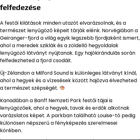
felfedezése
A festői kilátások minden utazót elvarázsolnak, és a
természet lenyűgöző képeit tárják elénk. Norvégiában a
Geiranger-fjord a világ egyik legszebb fjordjaként ismert,
ahol a meredek sziklák és a zöldellő hegyoldalak
lenyűgöző látványt nyújtanak. Egy hajókirándulás során
felfedezheted a fjord csodáit.
Új-Zélandon a Milford Sound is különleges látványt kínál,
ahol a hegyek és a vízesések között hajózva élvezheted
a természet szépségét.
Kanadában a Banff Nemzeti Park festői tájai is
lenyűgözőek, ahol a hegyek, tavak és erdők alkotnak
varázslatos képet. A parkban található Louise-tó pedig
különösen népszerű a fényképezés szerelmesei
körében.