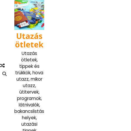
Skip
to
content
Utazás
ötletek
Utazás
ötletek,
tippek és
trükkök, hova
utazz, mikor
utazz,
útitervek,
programok,
látnivalók,
bakancslistás
helyek,
utazási
tippek