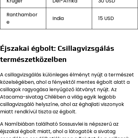
Kruger
Dél-Afrika
30 USD
Ranthambor
India
15 USD
e
Éjszakai égbolt: Csillagvizsgálás
természetközelben
A csillagvizsgálás különleges élményt nyújt a természet
közelségében, ahol a fényektől mentes égbolt alatt a
csillagok ragyogása lenyűgöző látványt nyújt. Az
Atacama-sivatag Chilében a világ egyik legjobb
csillagvizsgáló helyszíne, ahol az éghajlati viszonyok
miatt rendkívül tiszta az égbolt.
A Namíbiában található Sossusvlei is népszerű az
éjszakai égbolt miatt, ahol a látogatók a sivatag