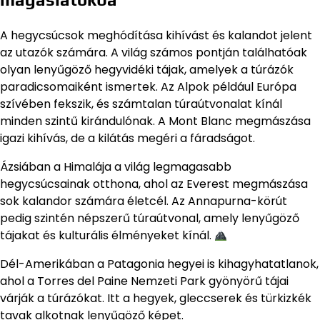
A hegycsúcsok meghódítása kihívást és kalandot jelent
az utazók számára. A világ számos pontján találhatóak
olyan lenyűgöző hegyvidéki tájak, amelyek a túrázók
paradicsomaiként ismertek. Az Alpok például Európa
szívében fekszik, és számtalan túraútvonalat kínál
minden szintű kirándulónak. A Mont Blanc megmászása
igazi kihívás, de a kilátás megéri a fáradságot.
Ázsiában a Himalája a világ legmagasabb
hegycsúcsainak otthona, ahol az Everest megmászása
sok kalandor számára életcél. Az Annapurna-körút
pedig szintén népszerű túraútvonal, amely lenyűgöző
tájakat és kulturális élményeket kínál.
Dél-Amerikában a Patagonia hegyei is kihagyhatatlanok,
ahol a Torres del Paine Nemzeti Park gyönyörű tájai
várják a túrázókat. Itt a hegyek, gleccserek és türkizkék
tavak alkotnak lenyűgöző képet.