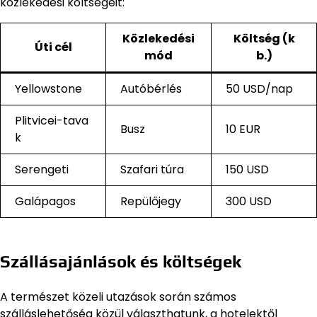
közlekedési költségeit:
Közlekedési
Költség (k
Úti cél
mód
b.)
Yellowstone
Autóbérlés
50 USD/nap
Plitvicei-tava
Busz
10 EUR
k
Serengeti
Szafari túra
150 USD
Galápagos
Repülőjegy
300 USD
Szállásajánlások és költségek
A természet közeli utazások során számos
szálláslehetőség közül választhatunk, a hotelektől