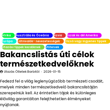
Afrika
Ausztrália és Óceánia
Ázsia
Észak és dél Amerika
Európa
Látnivalók- nevezetességek
Olcsó vagy ingyenes tippek
Utazási tippek kezdőknek
Útitervek
Bakancslistás úti célok
természetkedvelőknek
Utazás Ötletek Barbitól
2026-01-15
Fedezd fel a világ leglenyűgözőbb természeti csodáit,
melyek minden természetkedvelő bakancslistáján
szerepelniük kell. Az érintetlen tájak és különleges
élővilág garantáltan felejthetetlen élményeket
nyújtanak.