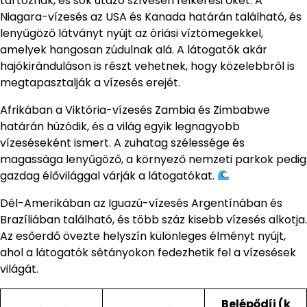
tartoznak, és sok utazó szívesen felkeresi őket. A
Niagara-vízesés az USA és Kanada határán található, és
lenyűgöző látványt nyújt az óriási víztömegekkel,
amelyek hangosan zúdulnak alá. A látogatók akár
hajókiránduláson is részt vehetnek, hogy közelebbről is
megtapasztalják a vízesés erejét.
Afrikában a Viktória-vízesés Zambia és Zimbabwe
határán húzódik, és a világ egyik legnagyobb
vízeséseként ismert. A zuhatag szélessége és
magassága lenyűgöző, a környező nemzeti parkok pedig
gazdag élővilággal várják a látogatókat.
Dél-Amerikában az Iguazú-vízesés Argentínában és
Brazíliában található, és több száz kisebb vízesés alkotja.
Az esőerdő övezte helyszín különleges élményt nyújt,
ahol a látogatók sétányokon fedezhetik fel a vízesések
világát.
Belépődíj (k