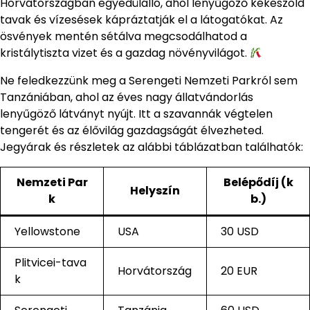
Horvátországban egyedülálló, ahol lenyűgöző kékeszöld
tavak és vízesések kápráztatják el a látogatókat. Az
ösvények mentén sétálva megcsodálhatod a
kristálytiszta vizet és a gazdag növényvilágot.
Ne feledkezzünk meg a Serengeti Nemzeti Parkról sem
Tanzániában, ahol az éves nagy állatvándorlás
lenyűgöző látványt nyújt. Itt a szavannák végtelen
tengerét és az élővilág gazdagságát élvezheted.
Jegyárak és részletek az alábbi táblázatban találhatók:
Nemzeti Par
Belépődíj (k
Helyszín
k
b.)
Yellowstone
USA
30 USD
Plitvicei-tava
Horvátország
20 EUR
k