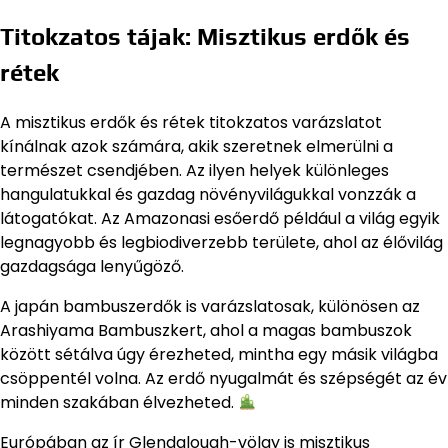
Titokzatos tájak: Misztikus erdők és
rétek
A misztikus erdők és rétek titokzatos varázslatot
kínálnak azok számára, akik szeretnek elmerülni a
természet csendjében. Az ilyen helyek különleges
hangulatukkal és gazdag növényvilágukkal vonzzák a
látogatókat. Az Amazonasi esőerdő például a világ egyik
legnagyobb és legbiodiverzebb területe, ahol az élővilág
gazdagsága lenyűgöző.
A japán bambuszerdők is varázslatosak, különösen az
Arashiyama Bambuszkert, ahol a magas bambuszok
között sétálva úgy érezheted, mintha egy másik világba
csöppentél volna. Az erdő nyugalmát és szépségét az év
minden szakában élvezheted.
Európában az ír Glendalough-völgy is misztikus