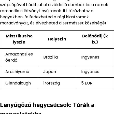
szépségével hódít, ahol a zöldellő dombok és a romok
romantikus látványt nyújtanak. Itt túrázhatsz a
hegyekben, felfedezheted a régi klastromok
maradványait, és élvezheted a természet közelségét.
Misztikus he
Belépődíj (k
Helyszín
lyszín
b.)
Amazonasi es
Brazília
Ingyenes
őerdő
Arashiyama
Japán
Ingyenes
Glendalough
Írország
5 EUR
Lenyűgöző hegycsúcsok: Túrák a
magaslatokba