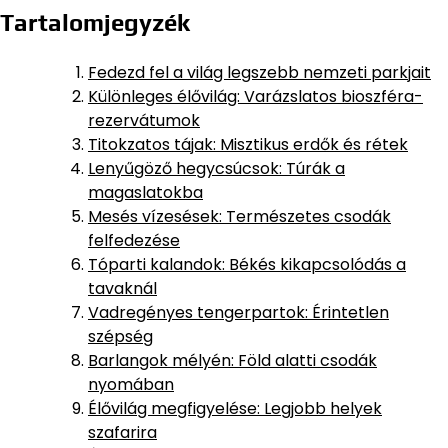
Tartalomjegyzék
Fedezd fel a világ legszebb nemzeti parkjait
Különleges élővilág: Varázslatos bioszféra-
rezervátumok
Titokzatos tájak: Misztikus erdők és rétek
Lenyűgöző hegycsúcsok: Túrák a
magaslatokba
Mesés vízesések: Természetes csodák
felfedezése
Tóparti kalandok: Békés kikapcsolódás a
tavaknál
Vadregényes tengerpartok: Érintetlen
szépség
Barlangok mélyén: Föld alatti csodák
nyomában
Élővilág megfigyelése: Legjobb helyek
szafarira