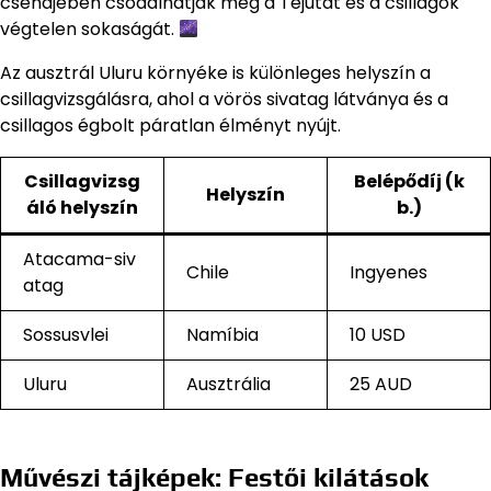
csendjében csodálhatják meg a Tejutat és a csillagok
végtelen sokaságát.
Az ausztrál Uluru környéke is különleges helyszín a
csillagvizsgálásra, ahol a vörös sivatag látványa és a
csillagos égbolt páratlan élményt nyújt.
Csillagvizsg
Belépődíj (k
Helyszín
áló helyszín
b.)
Atacama-siv
Chile
Ingyenes
atag
Sossusvlei
Namíbia
10 USD
Uluru
Ausztrália
25 AUD
Művészi tájképek: Festői kilátások