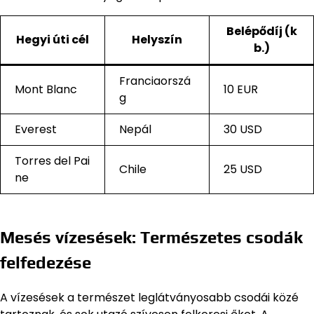
Belépődíj (k
Hegyi úti cél
Helyszín
b.)
Franciaorszá
Mont Blanc
10 EUR
g
Everest
Nepál
30 USD
Torres del Pai
Chile
25 USD
ne
Mesés vízesések: Természetes csodák
felfedezése
A vízesések a természet leglátványosabb csodái közé