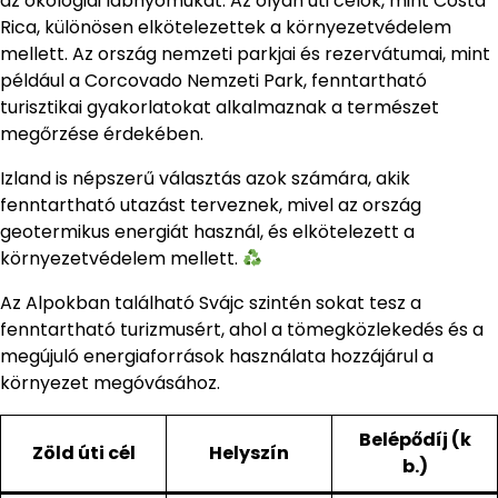
az ökológiai lábnyomukat. Az olyan úti célok, mint Costa
Rica, különösen elkötelezettek a környezetvédelem
mellett. Az ország nemzeti parkjai és rezervátumai, mint
például a Corcovado Nemzeti Park, fenntartható
turisztikai gyakorlatokat alkalmaznak a természet
megőrzése érdekében.
Izland is népszerű választás azok számára, akik
fenntartható utazást terveznek, mivel az ország
geotermikus energiát használ, és elkötelezett a
környezetvédelem mellett.
Az Alpokban található Svájc szintén sokat tesz a
fenntartható turizmusért, ahol a tömegközlekedés és a
megújuló energiaforrások használata hozzájárul a
környezet megóvásához.
Belépődíj (k
Zöld úti cél
Helyszín
b.)