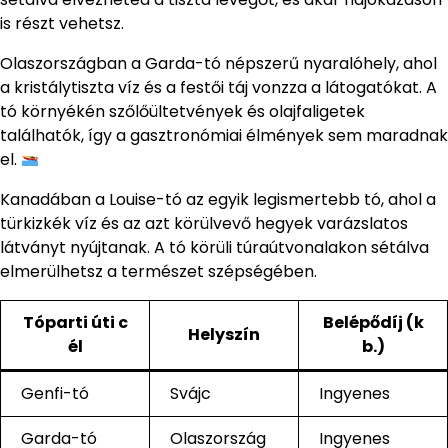
is részt vehetsz.
Olaszországban a Garda-tó népszerű nyaralóhely, ahol
a kristálytiszta víz és a festői táj vonzza a látogatókat. A
tó környékén szőlőültetvények és olajfaligetek
találhatók, így a gasztronómiai élmények sem maradnak
el.
Kanadában a Louise-tó az egyik legismertebb tó, ahol a
türkizkék víz és az azt körülvevő hegyek varázslatos
látványt nyújtanak. A tó körüli túraútvonalakon sétálva
elmerülhetsz a természet szépségében.
Tóparti úti c
Belépődíj (k
Helyszín
él
b.)
Genfi-tó
Svájc
Ingyenes
Garda-tó
Olaszország
Ingyenes