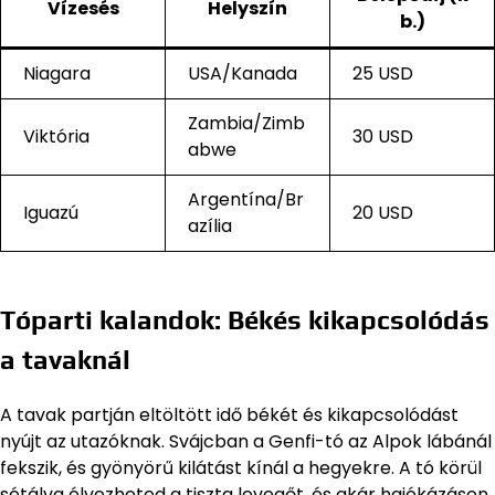
Vízesés
Helyszín
b.)
Niagara
USA/Kanada
25 USD
Zambia/Zimb
Viktória
30 USD
abwe
Argentína/Br
Iguazú
20 USD
azília
Tóparti kalandok: Békés kikapcsolódás
a tavaknál
A tavak partján eltöltött idő békét és kikapcsolódást
nyújt az utazóknak. Svájcban a Genfi-tó az Alpok lábánál
fekszik, és gyönyörű kilátást kínál a hegyekre. A tó körül
sétálva élvezheted a tiszta levegőt, és akár hajókázáson