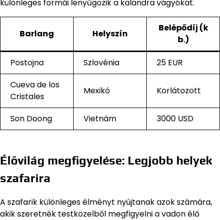
különleges formái lenyűgözik a kalandra vágyókat.
Belépődíj (k
Barlang
Helyszín
b.)
Postojna
Szlovénia
25 EUR
Cueva de los
Mexikó
Korlátozott
Cristales
Son Doong
Vietnám
3000 USD
Élővilág megfigyelése: Legjobb helyek
szafarira
A szafarik különleges élményt nyújtanak azok számára,
akik szeretnék testközelből megfigyelni a vadon élő