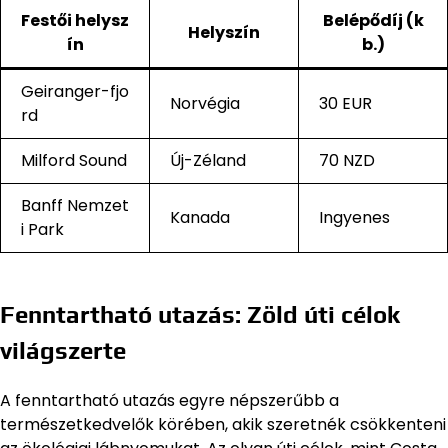
Festői helysz
Belépődíj (k
Helyszín
ín
b.)
Geiranger-fjo
Norvégia
30 EUR
rd
Milford Sound
Új-Zéland
70 NZD
Banff Nemzet
Kanada
Ingyenes
i Park
Fenntartható utazás: Zöld úti célok
világszerte
A fenntartható utazás egyre népszerűbb a
természetkedvelők körében, akik szeretnék csökkenteni