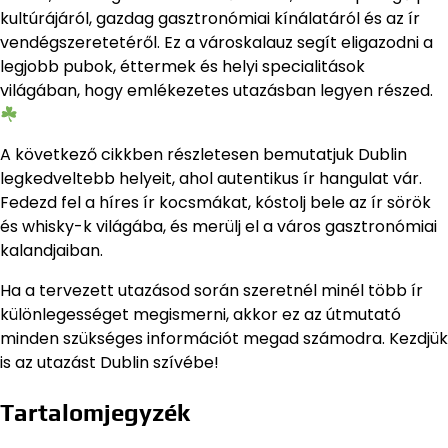
kultúrájáról, gazdag gasztronómiai kínálatáról és az ír
vendégszeretetéről. Ez a városkalauz segít eligazodni a
legjobb pubok, éttermek és helyi specialitások
világában, hogy emlékezetes utazásban legyen részed.
A következő cikkben részletesen bemutatjuk Dublin
legkedveltebb helyeit, ahol autentikus ír hangulat vár.
Fedezd fel a híres ír kocsmákat, kóstolj bele az ír sörök
és whisky-k világába, és merülj el a város gasztronómiai
kalandjaiban.
Ha a tervezett utazásod során szeretnél minél több ír
különlegességet megismerni, akkor ez az útmutató
minden szükséges információt megad számodra. Kezdjük
is az utazást Dublin szívébe!
Tartalomjegyzék