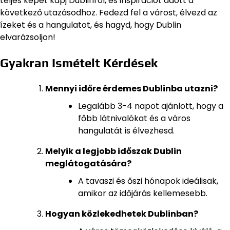
teljes képet kapj Dublinról, és inspirációt adott a
következő utazásodhoz. Fedezd fel a várost, élvezd az
ízeket és a hangulatot, és hagyd, hogy Dublin
elvarázsoljon!
Gyakran Ismételt Kérdések
Mennyi időre érdemes Dublinba utazni?
Legalább 3-4 napot ajánlott, hogy a
főbb látnivalókat és a város
hangulatát is élvezhesd.
Melyik a legjobb időszak Dublin
meglátogatására?
A tavaszi és őszi hónapok ideálisak,
amikor az időjárás kellemesebb.
Hogyan közlekedhetek Dublinban?