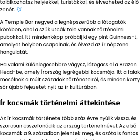
találkozhatsz helyiekkel, turistákkal, és élvezheted az élő
zenét.
A Temple Bar negyed a legnépszerűbb a látogatók
körében, ahol a szűk utcák tele vannak történelmi
pubokkal. Itt mindenképp próbálj ki egy pint Guinness-t,
amelyet helyben csapolnak, és élvezd az ír népzene
hangulatát.
Ha valami különlegesebbre vágysz, látogass el a Brazen
Head-be, amely Írország legrégebbi kocsmája. Itt a falak
mesélnek a múlt századok történeteiről, és minden korty
sör újabb fejezetet nyit az ír kultúrában.
Ír kocsmák történelmi áttekintése
Az ír kocsmák története több száz évre nyúlik vissza, és
szorosan összefonódik az ország történelmével. Az első
kocsmák a 9. században jelentek meg, és azóta is fontos