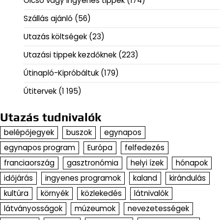
Olcsó vagy ingyenes tippek
(174)
Szállás ajánló
(56)
Utazás költségek
(23)
Utazási tippek kezdőknek
(223)
Útinapló-Kipróbáltuk
(179)
Útitervek
(1 195)
Utazás tudnivalók
belépőjegyek
buszok
egynapos
egynapos program
Európa
felfedezés
franciaország
gasztronómia
helyi ízek
hónapok
időjárás
ingyenes programok
kaland
kirándulás
kultúra
környék
közlekedés
látnivalók
látványosságok
múzeumok
nevezetességek