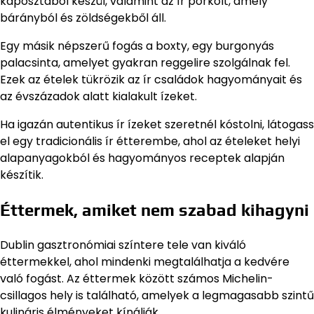
káposztából készül, valamint az ír pörkölt, amely
bárányból és zöldségekből áll.
Egy másik népszerű fogás a boxty, egy burgonyás
palacsinta, amelyet gyakran reggelire szolgálnak fel.
Ezek az ételek tükrözik az ír családok hagyományait és
az évszázadok alatt kialakult ízeket.
Ha igazán autentikus ír ízeket szeretnél kóstolni, látogass
el egy tradicionális ír étterembe, ahol az ételeket helyi
alapanyagokból és hagyományos receptek alapján
készítik.
Éttermek, amiket nem szabad kihagyni
Dublin gasztronómiai színtere tele van kiváló
éttermekkel, ahol mindenki megtalálhatja a kedvére
való fogást. Az éttermek között számos Michelin-
csillagos hely is található, amelyek a legmagasabb szintű
kulináris élményeket kínálják.