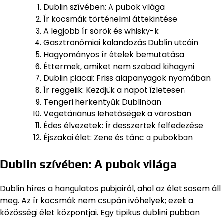
Dublin szívében: A pubok világa
Ír kocsmák történelmi áttekintése
A legjobb ír sörök és whisky-k
Gasztronómiai kalandozás Dublin utcáin
Hagyományos ír ételek bemutatása
Éttermek, amiket nem szabad kihagyni
Dublin piacai: Friss alapanyagok nyomában
Ír reggelik: Kezdjük a napot ízletesen
Tengeri herkentyűk Dublinban
Vegetáriánus lehetőségek a városban
Édes élvezetek: Ír desszertek felfedezése
Éjszakai élet: Zene és tánc a pubokban
Dublin szívében: A pubok világa
Dublin híres a hangulatos pubjairól, ahol az élet sosem áll
meg. Az ír kocsmák nem csupán ivóhelyek; ezek a
közösségi élet központjai. Egy tipikus dublini pubban