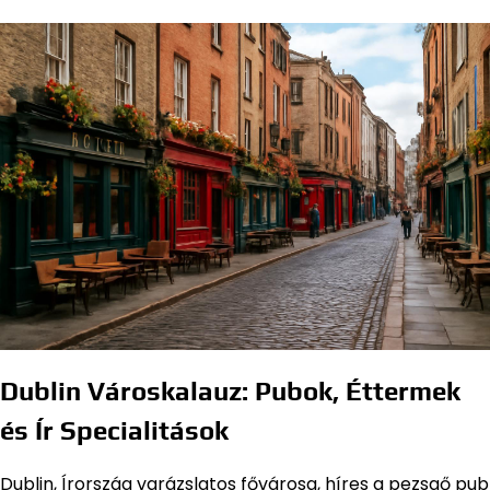
Dublin Városkalauz: Pubok, Éttermek
és Ír Specialitások
Dublin, Írország varázslatos fővárosa, híres a pezsgő pub