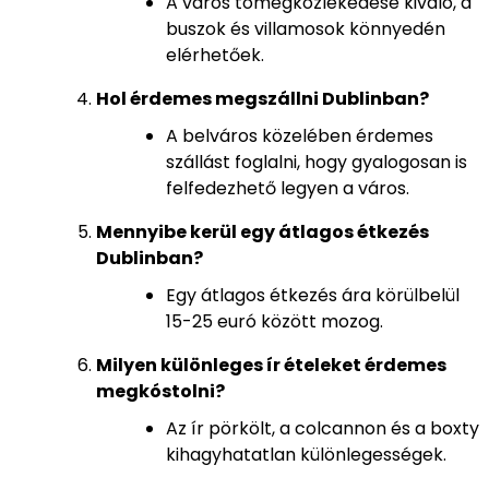
A város tömegközlekedése kiváló, a
buszok és villamosok könnyedén
elérhetőek.
Hol érdemes megszállni Dublinban?
A belváros közelében érdemes
szállást foglalni, hogy gyalogosan is
felfedezhető legyen a város.
Mennyibe kerül egy átlagos étkezés
Dublinban?
Egy átlagos étkezés ára körülbelül
15-25 euró között mozog.
Milyen különleges ír ételeket érdemes
megkóstolni?
Az ír pörkölt, a colcannon és a boxty
kihagyhatatlan különlegességek.