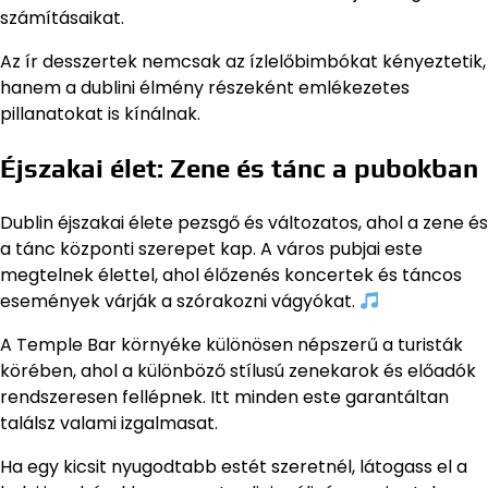
számításaikat.
Az ír desszertek nemcsak az ízlelőbimbókat kényeztetik,
hanem a dublini élmény részeként emlékezetes
pillanatokat is kínálnak.
Éjszakai élet: Zene és tánc a pubokban
Dublin éjszakai élete pezsgő és változatos, ahol a zene és
a tánc központi szerepet kap. A város pubjai este
megtelnek élettel, ahol élőzenés koncertek és táncos
események várják a szórakozni vágyókat.
A Temple Bar környéke különösen népszerű a turisták
körében, ahol a különböző stílusú zenekarok és előadók
rendszeresen fellépnek. Itt minden este garantáltan
találsz valami izgalmasat.
Ha egy kicsit nyugodtabb estét szeretnél, látogass el a