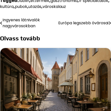
Tagged
Dublin
,
éttermek
,
gasztronómia
,
ír specialitások
,
kultúra
,
pubok
,
utazás
,
városkalauz
Ingyenes látnivalók
Bejegyzés
Európa legszebb óvárosai
nagyvárosokban
navigáció
Olvass tovább