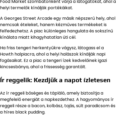
Food Market szombatonként várja a látogatókat, ahol a
helyi termelők kínálják portékáikat.
A Georges Street Arcade egy másik népszerű hely, ahol
nemcsak ételeket, hanem kézműves termékeket is
felfedezhetsz. A piac különleges hangulata és sokszínű
kínálata miatt kihagyhatatlan úti cél.
Ha friss tengeri herkentyűkre vágysz, látogass el a
Howth halpiacra, ahol a helyi halászok kínálják napi
fogásaikat. Ez a piac a tengeri ízek kedvelőinek igazi
kincsesbánya, ahol a frissesség garantált.
Ír reggelik: Kezdjük a napot ízletesen
Az ír reggeli bőséges és tápláló, amely biztosítja a
megfelelő energiát a napkezdethez. A hagyományos ír
reggeli része a bacon, kolbász, tojás, sült paradicsom és
a híres black pudding.