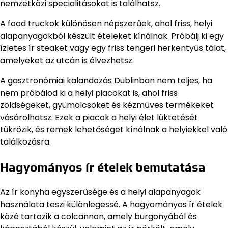
nemzetközi specialitásokat is találhatsz.
A food truckok különösen népszerűek, ahol friss, helyi
alapanyagokból készült ételeket kínálnak. Próbálj ki egy
ízletes ír steaket vagy egy friss tengeri herkentyűs tálat,
amelyeket az utcán is élvezhetsz.
A gasztronómiai kalandozás Dublinban nem teljes, ha
nem próbálod ki a helyi piacokat is, ahol friss
zöldségeket, gyümölcsöket és kézműves termékeket
vásárolhatsz. Ezek a piacok a helyi élet lüktetését
tükrözik, és remek lehetőséget kínálnak a helyiekkel való
találkozásra.
Hagyományos ír ételek bemutatása
Az ír konyha egyszerűsége és a helyi alapanyagok
használata teszi különlegessé. A hagyományos ír ételek
közé tartozik a colcannon, amely burgonyából és