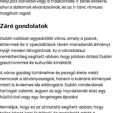
helyi jazz bárokba vagy a tradicionális ír zenei estekre,
ahol a dallamok elvarázsolnak, és az ír tánc ritmusa
magával ragad.
Záró gondolatok
Dublin valóban egyedülálló város, amely a pubok,
éttermek és ír specialitások révén maradandó élményt
nyújt minden látogatónak. Ez a városkalauz
remélhetőleg segített abban, hogy jobban átlásd Dublin
gasztronómiai és kulturális kínálatát.
A város gazdag történelme és pezsgő élete miatt
nemcsak a látványosságok, hanem a kulináris élmények
miatt is érdemes ide ellátogatni. Dublin mindenkinek
tartogat valamit, legyen az egy ínycsiklandó étel, egy
hűsítő ital vagy egy fergeteges éjszaka.
Reméljük, hogy ez az útmutató segített abban, hogy