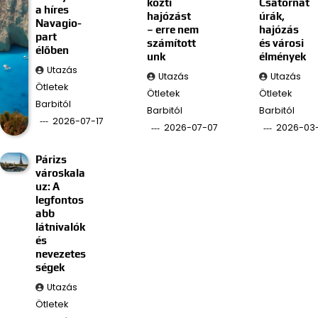
közti
Csatornat
a híres
hajózást
úrák,
Navagio-
– erre nem
hajózás
part
számított
és városi
élőben
unk
élmények
Utazás
Utazás
Utazás
Ötletek
Ötletek
Ötletek
Barbitól
Barbitól
Barbitól
2026-07-17
2026-07-07
2026-03
Párizs
városkala
uz: A
legfontos
abb
látnivalók
és
nevezetes
ségek
Utazás
Ötletek