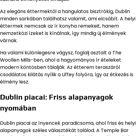
Az elegáns éttermektől a hangulatos bisztrókig, Dublin
minden sarkában találhatsz valamit, ami elcsábít. A helyi
éttermek nemcsak az ír konyha remekeit, hanem
nemzetközi ízeket is kínálnak, így mindig új élmények
várnak.
Ha valami különlegesre vágysz, foglalj asztalt a The
Woollen Mills-ben, ahol a hagyományos ír ételeket
modern köntösben tálalják. Az étterem teraszáról
csodálatos kilátás nyílik a Liffey folyóra, így az étkezés is
élmény lesz.
Dublin piacai: Friss alapanyagok
nyomában
Dublin piacai az ínyencek paradicsoma, ahol friss és helyi
alapanyagok széles választékát találod. A Temple Bar