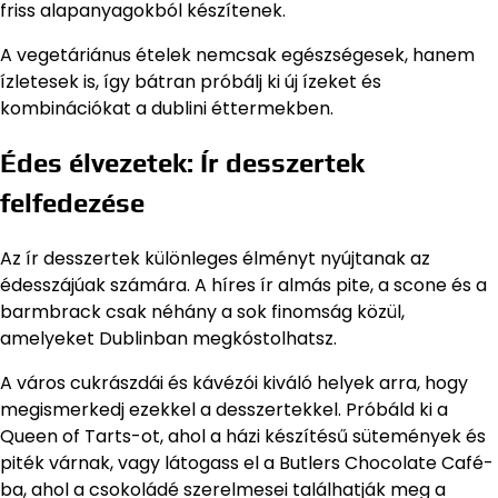
friss alapanyagokból készítenek.
A vegetáriánus ételek nemcsak egészségesek, hanem
ízletesek is, így bátran próbálj ki új ízeket és
kombinációkat a dublini éttermekben.
Édes élvezetek: Ír desszertek
felfedezése
Az ír desszertek különleges élményt nyújtanak az
édesszájúak számára. A híres ír almás pite, a scone és a
barmbrack csak néhány a sok finomság közül,
amelyeket Dublinban megkóstolhatsz.
A város cukrászdái és kávézói kiváló helyek arra, hogy
megismerkedj ezekkel a desszertekkel. Próbáld ki a
Queen of Tarts-ot, ahol a házi készítésű sütemények és
piték várnak, vagy látogass el a Butlers Chocolate Café-
ba, ahol a csokoládé szerelmesei találhatják meg a