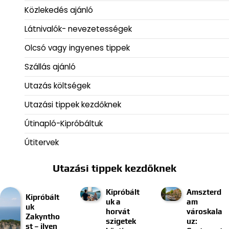
Közlekedés ajánló
Látnivalók- nevezetességek
Olcsó vagy ingyenes tippek
Szállás ajánló
Utazás költségek
Utazási tippek kezdőknek
Útinapló-Kipróbáltuk
Útitervek
Utazási tippek kezdőknek
Kipróbált
Amszterd
Kipróbált
uk a
am
uk
horvát
városkala
Zakyntho
szigetek
uz:
st – ilyen