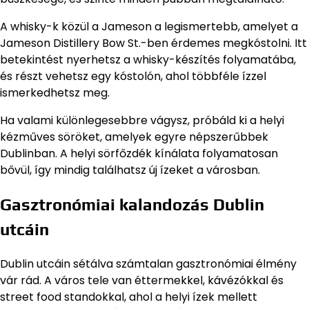
A whisky-k közül a Jameson a legismertebb, amelyet a
Jameson Distillery Bow St.-ben érdemes megkóstolni. Itt
betekintést nyerhetsz a whisky-készítés folyamatába,
és részt vehetsz egy kóstolón, ahol többféle ízzel
ismerkedhetsz meg.
Ha valami különlegesebbre vágysz, próbáld ki a helyi
kézműves söröket, amelyek egyre népszerűbbek
Dublinban. A helyi sörfőzdék kínálata folyamatosan
bővül, így mindig találhatsz új ízeket a városban.
Gasztronómiai kalandozás Dublin
utcáin
Dublin utcáin sétálva számtalan gasztronómiai élmény
vár rád. A város tele van éttermekkel, kávézókkal és
street food standokkal, ahol a helyi ízek mellett