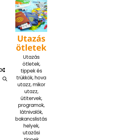
Skip
to
content
Utazás
ötletek
Utazás
ötletek,
tippek és
trükkök, hova
utazz, mikor
utazz,
útitervek,
programok,
látnivalók,
bakancslistás
helyek,
utazási
tippek