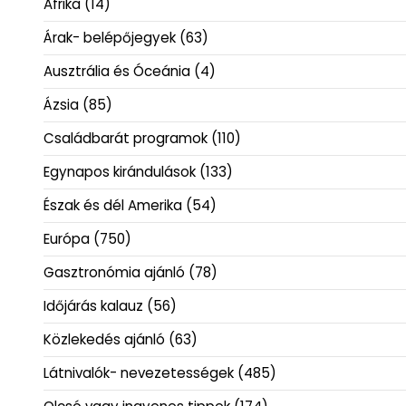
Afrika
(14)
Árak- belépőjegyek
(63)
Ausztrália és Óceánia
(4)
Ázsia
(85)
Családbarát programok
(110)
Egynapos kirándulások
(133)
Észak és dél Amerika
(54)
Európa
(750)
Gasztronómia ajánló
(78)
Időjárás kalauz
(56)
Közlekedés ajánló
(63)
Látnivalók- nevezetességek
(485)