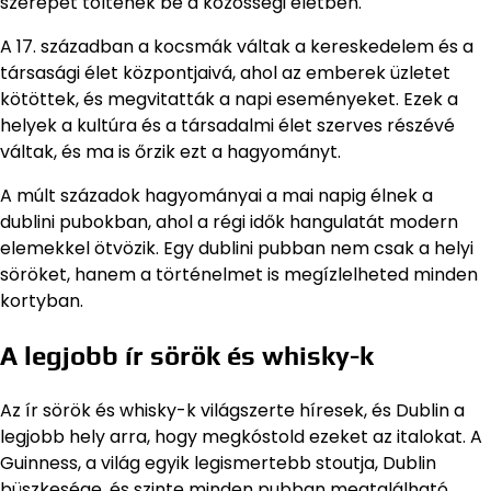
szerepet töltenek be a közösségi életben.
A 17. században a kocsmák váltak a kereskedelem és a
társasági élet központjaivá, ahol az emberek üzletet
kötöttek, és megvitatták a napi eseményeket. Ezek a
helyek a kultúra és a társadalmi élet szerves részévé
váltak, és ma is őrzik ezt a hagyományt.
A múlt századok hagyományai a mai napig élnek a
dublini pubokban, ahol a régi idők hangulatát modern
elemekkel ötvözik. Egy dublini pubban nem csak a helyi
söröket, hanem a történelmet is megízlelheted minden
kortyban.
A legjobb ír sörök és whisky-k
Az ír sörök és whisky-k világszerte híresek, és Dublin a
legjobb hely arra, hogy megkóstold ezeket az italokat. A
Guinness, a világ egyik legismertebb stoutja, Dublin
büszkesége, és szinte minden pubban megtalálható.