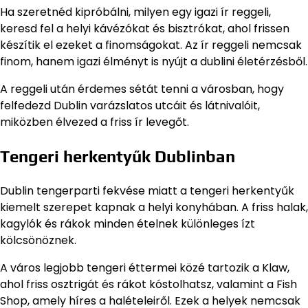
Ha szeretnéd kipróbálni, milyen egy igazi ír reggeli,
keresd fel a helyi kávézókat és bisztrókat, ahol frissen
készítik el ezeket a finomságokat. Az ír reggeli nemcsak
finom, hanem igazi élményt is nyújt a dublini életérzésből.
A reggeli után érdemes sétát tenni a városban, hogy
felfedezd Dublin varázslatos utcáit és látnivalóit,
miközben élvezed a friss ír levegőt.
Tengeri herkentyűk Dublinban
Dublin tengerparti fekvése miatt a tengeri herkentyűk
kiemelt szerepet kapnak a helyi konyhában. A friss halak,
kagylók és rákok minden ételnek különleges ízt
kölcsönöznek.
A város legjobb tengeri éttermei közé tartozik a Klaw,
ahol friss osztrigát és rákot kóstolhatsz, valamint a Fish
Shop, amely híres a halételeiről. Ezek a helyek nemcsak