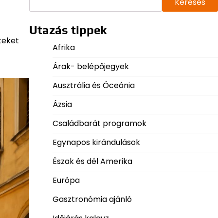
Keresés
Utazás tippek
teket
Afrika
Árak- belépőjegyek
Ausztrália és Óceánia
Ázsia
Családbarát programok
Egynapos kirándulások
Észak és dél Amerika
Európa
Gasztronómia ajánló