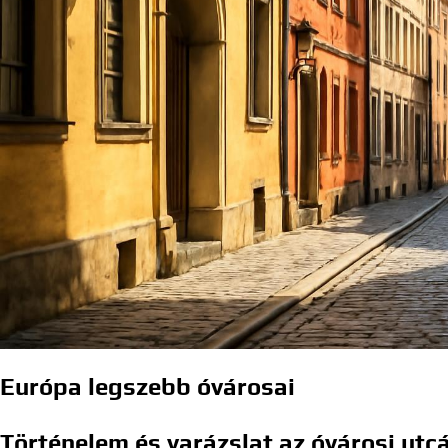
Európa legszebb óvárosai
Történelem és varázslat az óvárosi utc