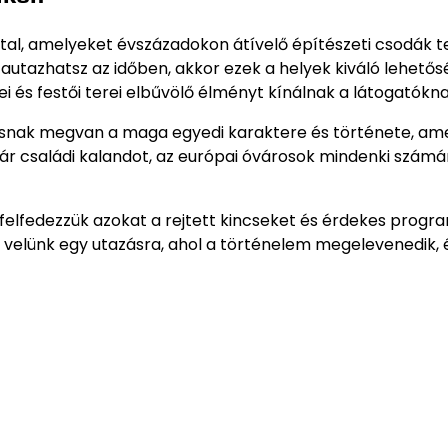
tal, amelyeket évszázadokon átívelő építészeti csodák 
szautazhatsz az időben, akkor ezek a helyek kiváló lehető
ei és festői terei elbűvölő élményt kínálnak a látogatókna
rosnak megvan a maga egyedi karaktere és története, am
kár családi kalandot, az európai óvárosok mindenki számá
felfedezzük azokat a rejtett kincseket és érdekes progr
elünk egy utazásra, ahol a történelem megelevenedik, é