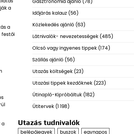
ilátás
Gasztronómia ajánló
(78)
ják a
Időjárás kalauz
(56)
Közlekedés ajánló
(63)
zás a
 festői
Látnivalók- nevezetességek
(485)
Olcsó vagy ingyenes tippek
(174)
Szállás ajánló
(56)
n
Utazás költségek
(23)
Utazási tippek kezdőknek
(223)
Útinapló-Kipróbáltuk
(182)
os
rül
Útitervek
(1 198)
Utazás tudnivalók
 a
belépőjegyek
buszok
egynapos