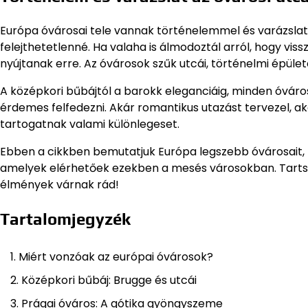
Európa óvárosai tele vannak történelemmel és varázslat
felejthetetlenné. Ha valaha is álmodoztál arról, hogy vis
nyújtanak erre. Az óvárosok szűk utcái, történelmi épület
A középkori bűbájtól a barokk eleganciáig, minden óvá
érdemes felfedezni. Akár romantikus utazást tervezel, a
tartogatnak valami különlegeset.
Ebben a cikkben bemutatjuk Európa legszebb óvárosait, 
amelyek elérhetőek ezekben a mesés városokban. Tarts v
élmények várnak rád!
Tartalomjegyzék
Miért vonzóak az európai óvárosok?
Középkori bűbáj: Brugge és utcái
Prágai óváros: A gótika gyöngyszeme