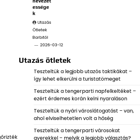
nevezet
essége
k
Utazás
Ötletek
Barbitól
2026-03-12
Utazás ötletek
Teszteltük a legjobb utazós taktikákat –
így lehet elkerülni a turistatömeget
Teszteltük a tengerparti napfelkeltéket –
ezért érdemes korán kelni nyaraláson
Teszteltük a nyári városlátogatást – van,
ahol elviselhetetlen volt a hőség
Teszteltük a tengerparti városokat
őrizték
gyerekkel – melyik a legjobb választás?