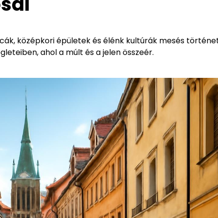
sai
tcák, középkori épületek és élénk kultúrák mesés történe
leteiben, ahol a múlt és a jelen összeér.