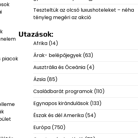
osok
Teszteltük az olcsó luxushoteleket – néha
i
tényleg megéri az akció
ek
Utazások:
ténelem
Afrika
(14)
Árak- belépőjegyek
(63)
s piacok
Ausztrália és Óceánia
(4)
Ázsia
(85)
Családbarát programok
(110)
Egynapos kirándulások
(133)
elleme
ák
Észak és dél Amerika
(54)
pület
Európa
(750)