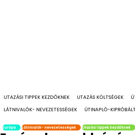
UTAZÁSI TIPPEK KEZDŐKNEK
UTAZÁS KÖLTSÉGEK
Ú
LÁTNIVALÓK- NEVEZETESSÉGEK
ÚTINAPLÓ-KIPRÓBÁL
Európa
Látnivalók- nevezetességek
Utazási tippek kezdőknek