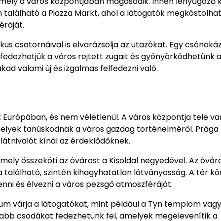
amely a város központjában magasodik. Innen lenyűgöző k
n található a Piazza Markt, ahol a látogatók megkóstolhat
éráját.
us csatornáival is elvarázsolja az utazókat. Egy csónaká
fedezhetjük a város rejtett zugait és gyönyörködhetünk a
d valami új és izgalmas felfedezni való.
 Európában, és nem véletlenül. A város központja tele va
melyek tanúskodnak a város gazdag történelméről. Prága
átnivalót kínál az érdeklődőknek.
mely összeköti az óvárost a Kisoldal negyedével. Az óvár
 található, szintén kihagyhatatlan látványosság. A tér kö
nni és élvezni a város pezsgő atmoszféráját.
 várja a látogatókat, mint például a Tyn templom vagy
újabb csodákat fedezhetünk fel, amelyek megelevenítik a