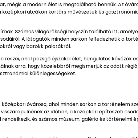
kat, mégis a modern élet is megtalálható bennük. Az óvár
 a középkori utcákon kortárs művészetek és gasztronómia
írnak. Számos világörökségi helyszín található itt, amely
sodáiról. A látogatók minden sarkon felfedezhetik a tör
okról vagy barokk palotákról.
 részei, ahol pezsgő éjszakai élet, hangulatos kávézók é
ínálnak arra, hogy közelebbről megismerjük az adott régió
asztronómiai különlegességeket.
t középkori óvárosa, ahol minden sarkon a történelem sz
a visszarepülnének az időben, a középkori építészeti csod
 rendelkezik, és számos múzeum, galéria és történelmi é