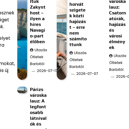
ltuk
városka
horvát
Zakynt
lauz:
szigete
tesznek
host –
Csatorn
k közti
ilyen a
atúrák,
séget
hajózás
híres
hajózás
k.
t – erre
Navagi
és
nem
o-part
városi
elyet
számíto
élőben
élmény
ra
ttunk
ek
Utazás
Utazás
Utazás
Ötletek
Ötletek
amokat,
Ötletek
Barbitól
Barbitól
s új
Barbitól
2026-07-17
2026-07-07
2026-
Párizs
városka
lauz: A
legfont
osabb
látnival
ók és