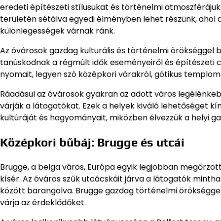
eredeti építészeti stílusukat és történelmi atmoszféráju
területén sétálva egyedi élményben lehet részünk, ahol
különlegességek várnak ránk.
Az óvárosok gazdag kulturális és történelmi örökséggel b
tanúskodnak a régmúlt idők eseményeiről és építészeti c
nyomait, legyen szó középkori várakról, gótikus templom
Ráadásul az óvárosok gyakran az adott város legélénkebb
várják a látogatókat. Ezek a helyek kiváló lehetőséget k
kultúráját és hagyományait, miközben élvezzük a helyi g
Középkori bűbáj: Brugge és utcái
Brugge, a belga város, Európa egyik legjobban megőrzöt
kísér. Az óváros szűk utcácskáit járva a látogatók minth
között barangolva. Brugge gazdag történelmi örökséggel
várja az érdeklődőket.