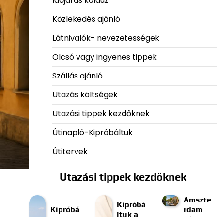
Időjárás kalauz
Közlekedés ajánló
Látnivalók- nevezetességek
Olcsó vagy ingyenes tippek
Szállás ajánló
Utazás költségek
Utazási tippek kezdőknek
Útinapló-Kipróbáltuk
Útitervek
Utazási tippek kezdőknek
Amszte
Kipróbá
Kipróbá
rdam
ltuk a