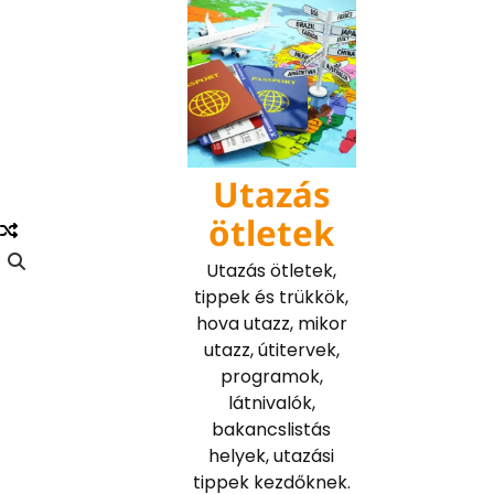
Skip
to
content
Utazás
ötletek
Utazás ötletek,
tippek és trükkök,
hova utazz, mikor
utazz, útitervek,
programok,
látnivalók,
bakancslistás
helyek, utazási
tippek kezdőknek.