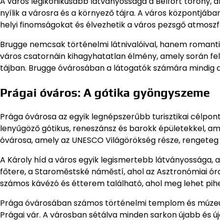
A város legikonikusabb látványossága a Belfort torony, 
nyílik a városra és a környező tájra. A város központjába
helyi finomságokat és élvezhetik a város pezsgő atmoszf
Brugge nemcsak történelmi látnivalóival, hanem romantik
város csatornáin kihagyhatatlan élmény, amely során fel
tájban. Brugge óvárosában a látogatók számára mindig aka
Prágai óváros: A gótika gyöngyszeme
Prága óvárosa az egyik legnépszerűbb turisztikai célpont
lenyűgöző gótikus, reneszánsz és barokk épületekkel, a
óvárosa, amely az UNESCO Világörökség része, rengeteg l
A Károly híd a város egyik legismertebb látványossága, a
főtere, a Staroměstské náměstí, ahol az Asztronómiai óra
számos kávézó és étterem található, ahol meg lehet pihe
Prága óvárosában számos történelmi templom és múzeum
Prágai vár. A városban sétálva minden sarkon újabb és 