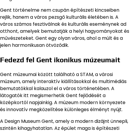
Gent történelme nem csupán építészeti kincseiben
rejlik, hanem a város pezsgő kulturális életében is. A
város számos fesztiválnak és kulturális eseménynek ad
otthont, amelyek bemutatják a helyi hagyományokat és
művészeteket. Gent egy olyan város, ahol a múlt és a
jelen harmonikusan ötvöződik.
Fedezd fel Gent ikonikus múzeumait
Gent múzeumai között található a STAM, a városi
múzeum, amely interaktív kiállításokkal és multimédiás
bemutatókkal kalauzol el a város történetében. A
látogatók itt megismerhetik Gent fejlődését a
középkortól napjainkig. A múzeum modern környezete
és innovatív megközelítése különleges élményt nyújt.
A Design Museum Gent, amely a modern dizájnt ünnepli,
szintén kihagyhatatlan. Az épület maga is építészeti