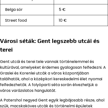
Belga sör
5 €
Street food
10 €
Városi séták: Gent legszebb utcái és
terei
Gent utcái és terei tele vannak történelemmel és
kultúrával, amelyeket érdemes gyalogosan felfedezni. A
Graslei és Korenlei utcák a város központjában
találhatók, ahol a középkori kereskedelmi élet nyomai
felfedezhetők. A folyóparti séta során élvezhetjük a
város varázslatos hangulatát.
A Patershol negyed Gent egyik legbájosabb része, ahol
szűk, macskaköves utcák és történelmi épületek