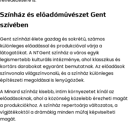
felfedezésére is.
Színház és előadóművészet Gent
szívében
Gent színházi élete gazdag és sokrétű, számos
különleges előadással és produkcióval várja a
látogatókat. A NTGent színház a város egyik
legismertebb kulturális intézménye, ahol klasszikus és
kortárs darabokat egyaránt bemutatnak. Az előadások
színvonala világszínvonalú, és a színház különleges
építészeti megoldásai is lenyűgözőek.
A Minard színház kisebb, intim környezetet kínál az
előadásoknak, ahol a közönség közelebb érezheti magát
a produkciókhoz. A színház repertoárja változatos, a
vígjátékoktól a drámákig minden műfaj képviselteti
magát.