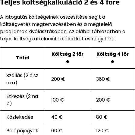
Teljes költségkalkuláció 2 és 4 főre
A látogatás költségeinek összesítése segít a
költségvetés megtervezésében és a megfelelő
programok kiválasztásában. Az alábbi táblázatban a
teljes költségkalkulációt találod két és négy főre:
Költség 2 főr
Költség 4 főr
Tétel
e
e
Szállás (2 éjsz
200 €
360 €
aka)
Étkezés (2 na
100 €
200 €
p)
Közlekedés
40 €
80 €
Belépőjegyek
60 €
120 €