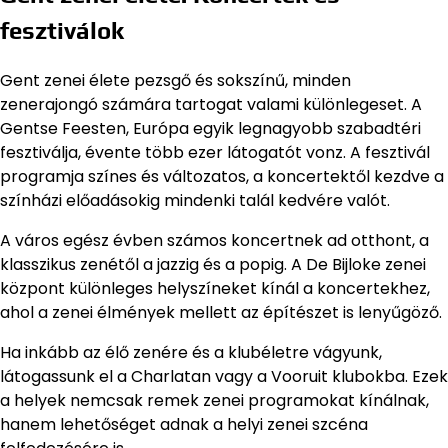
fesztiválok
Gent zenei élete pezsgő és sokszínű, minden
zenerajongó számára tartogat valami különlegeset. A
Gentse Feesten, Európa egyik legnagyobb szabadtéri
fesztiválja, évente több ezer látogatót vonz. A fesztivál
programja színes és változatos, a koncertektől kezdve a
színházi előadásokig mindenki talál kedvére valót.
A város egész évben számos koncertnek ad otthont, a
klasszikus zenétől a jazzig és a popig. A De Bijloke zenei
központ különleges helyszíneket kínál a koncertekhez,
ahol a zenei élmények mellett az építészet is lenyűgöző.
Ha inkább az élő zenére és a klubéletre vágyunk,
látogassunk el a Charlatan vagy a Vooruit klubokba. Ezek
a helyek nemcsak remek zenei programokat kínálnak,
hanem lehetőséget adnak a helyi zenei szcéna