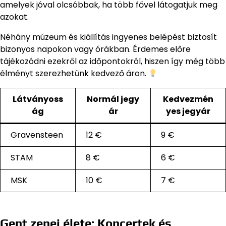
amelyek jóval olcsóbbak, ha több fővel látogatjuk meg
azokat.
Néhány múzeum és kiállítás ingyenes belépést biztosít
bizonyos napokon vagy órákban. Érdemes előre
tájékozódni ezekről az időpontokról, hiszen így még több
élményt szerezhetünk kedvező áron.
Látványoss
Normál jegy
Kedvezmén
ág
ár
yes jegyár
Gravensteen
12 €
9 €
STAM
8 €
6 €
MSK
10 €
7 €
Gent zenei élete: Koncertek és