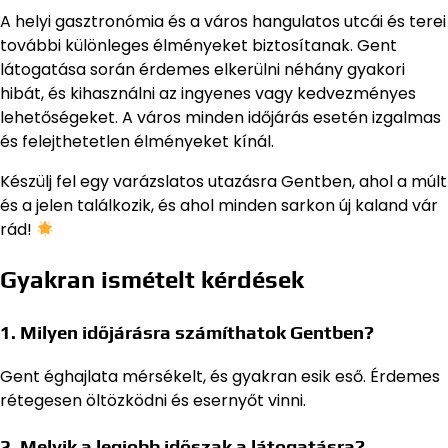
A helyi gasztronómia és a város hangulatos utcái és terei
további különleges élményeket biztosítanak. Gent
látogatása során érdemes elkerülni néhány gyakori
hibát, és kihasználni az ingyenes vagy kedvezményes
lehetőségeket. A város minden időjárás esetén izgalmas
és felejthetetlen élményeket kínál.
Készülj fel egy varázslatos utazásra Gentben, ahol a múlt
és a jelen találkozik, és ahol minden sarkon új kaland vár
rád!
Gyakran ismételt kérdések
1. Milyen időjárásra számíthatok Gentben?
Gent éghajlata mérsékelt, és gyakran esik eső. Érdemes
rétegesen öltözködni és esernyőt vinni.
2. Melyik a legjobb időszak a látogatásra?