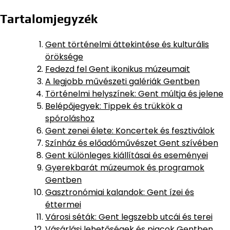
Tartalomjegyzék
Gent történelmi áttekintése és kulturális
öröksége
Fedezd fel Gent ikonikus múzeumait
A legjobb művészeti galériák Gentben
Történelmi helyszínek: Gent múltja és jelene
Belépőjegyek: Tippek és trükkök a
spóroláshoz
Gent zenei élete: Koncertek és fesztiválok
Színház és előadóművészet Gent szívében
Gent különleges kiállításai és eseményei
Gyerekbarát múzeumok és programok
Gentben
Gasztronómiai kalandok: Gent ízei és
éttermei
Városi séták: Gent legszebb utcái és terei
Vásárlási lehetőségek és piacok Gentben