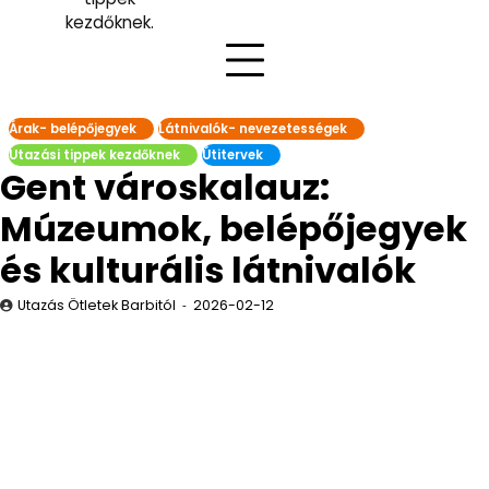
kezdőknek.
Árak- belépőjegyek
Látnivalók- nevezetességek
Utazási tippek kezdőknek
Útitervek
Gent városkalauz:
Múzeumok, belépőjegyek
és kulturális látnivalók
Utazás Ötletek Barbitól
2026-02-12