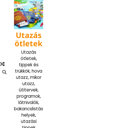
Skip
to
content
Utazás
ötletek
Utazás
ötletek,
tippek és
trükkök, hova
utazz, mikor
utazz,
útitervek,
programok,
látnivalók,
bakancslistás
helyek,
utazási
tippek