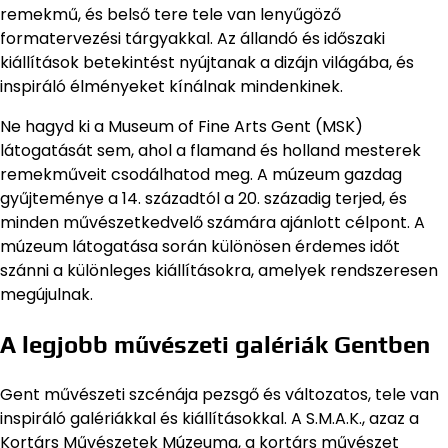
remekmű, és belső tere tele van lenyűgöző
formatervezési tárgyakkal. Az állandó és időszaki
kiállítások betekintést nyújtanak a dizájn világába, és
inspiráló élményeket kínálnak mindenkinek.
Ne hagyd ki a Museum of Fine Arts Gent (MSK)
látogatását sem, ahol a flamand és holland mesterek
remekműveit csodálhatod meg. A múzeum gazdag
gyűjteménye a 14. századtól a 20. századig terjed, és
minden művészetkedvelő számára ajánlott célpont. A
múzeum látogatása során különösen érdemes időt
szánni a különleges kiállításokra, amelyek rendszeresen
megújulnak.
A legjobb művészeti galériák Gentben
Gent művészeti szcénája pezsgő és változatos, tele van
inspiráló galériákkal és kiállításokkal. A S.M.A.K., azaz a
Kortárs Művészetek Múzeuma, a kortárs művészet