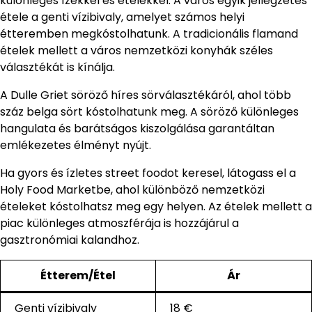
különleges ízekkel és ételekkel. A város egyik jellegzetes
étele a genti vízibivaly, amelyet számos helyi
étteremben megkóstolhatunk. A tradicionális flamand
ételek mellett a város nemzetközi konyhák széles
választékát is kínálja.
A Dulle Griet söröző híres sörválasztékáról, ahol több
száz belga sört kóstolhatunk meg. A söröző különleges
hangulata és barátságos kiszolgálása garantáltan
emlékezetes élményt nyújt.
Ha gyors és ízletes street foodot keresel, látogass el a
Holy Food Marketbe, ahol különböző nemzetközi
ételeket kóstolhatsz meg egy helyen. Az ételek mellett a
piac különleges atmoszférája is hozzájárul a
gasztronómiai kalandhoz.
Étterem/Étel
Ár
Genti vízibivaly
18 €