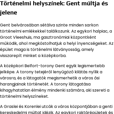
Történelmi helyszínek: Gent múltja és
jelene
Gent belvárosában sétálva szinte minden sarkon
történelmi emlékekkel találkozunk. Az egykori halpiac, a
Groot Vleeshuis, ma gasztronómiai központként
működik, ahol megkóstolhatjuk a helyi ínyencségeket. Az
épület maga is történelmi látványosság, amely
visszarepít minket a középkorba.
A középkori Belfort-torony Gent egyik legismertebb
jelképe. A torony tetejéről lenyűgöző kilátás nyílik a
városra, és a látogatók megismerhetik a város ősi
harangjainak történetét. A torony látogatása
kihagyhatatlan élmény mindenki számára, aki szereti a
történelmi helyszíneket.
A Graslei és Korenlei utcák a város központjában a genti
kereskedelmi múltat idézik. Az egykori raktárépületek és