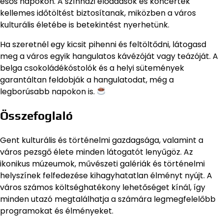
esős napokon. A színházi előadások és koncertek
kellemes időtöltést biztosítanak, miközben a város
kulturális életébe is betekintést nyerhetünk.
Ha szeretnél egy kicsit pihenni és feltöltődni, látogasd
meg a város egyik hangulatos kávézóját vagy teázóját. A
belga csokoládékóstolók és a helyi sütemények
garantáltan feldobják a hangulatodat, még a
legborúsabb napokon is.
Összefoglaló
Gent kulturális és történelmi gazdagsága, valamint a
város pezsgő élete minden látogatót lenyűgöz. Az
ikonikus múzeumok, művészeti galériák és történelmi
helyszínek felfedezése kihagyhatatlan élményt nyújt. A
város számos költséghatékony lehetőséget kínál, így
minden utazó megtalálhatja a számára legmegfelelőbb
programokat és élményeket.