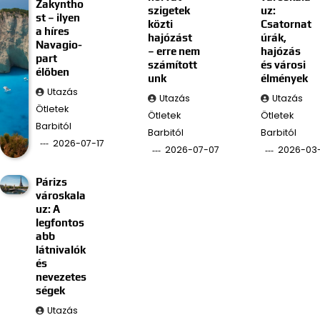
Zakyntho
szigetek
uz:
st – ilyen
közti
Csatornat
a híres
hajózást
úrák,
Navagio-
– erre nem
hajózás
part
számított
és városi
élőben
unk
élmények
Utazás
Utazás
Utazás
Ötletek
Ötletek
Ötletek
Barbitól
Barbitól
Barbitól
2026-07-17
2026-07-07
2026-03
Párizs
városkala
uz: A
legfontos
abb
látnivalók
és
nevezetes
ségek
Utazás