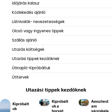
Időjárás kalauz
Közlekedés ajánló
Látnivalók- nevezetességek
Olcsó vagy ingyenes tippek
Szállás ajánló
Utazás költségek
Utazási tippek kezdőknek
Útinapló-Kipróbáltuk
Útitervek
Utazási tippek kezdőknek
Kipróbált
Amszterd
Kipróbált
uk a
am
uk
horvát
városkala