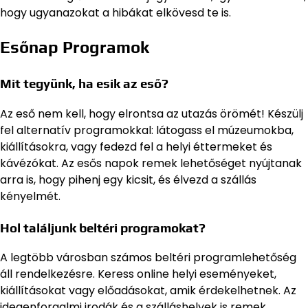
hogy ugyanazokat a hibákat elkövesd te is.
Esőnap Programok
Mit tegyünk, ha esik az eső?
Az eső nem kell, hogy elrontsa az utazás örömét! Készülj
fel alternatív programokkal: látogass el múzeumokba,
kiállításokra, vagy fedezd fel a helyi éttermeket és
kávézókat. Az esős napok remek lehetőséget nyújtanak
arra is, hogy pihenj egy kicsit, és élvezd a szállás
kényelmét.
Hol találjunk beltéri programokat?
A legtöbb városban számos beltéri programlehetőség
áll rendelkezésre. Keress online helyi eseményeket,
kiállításokat vagy előadásokat, amik érdekelhetnek. Az
idegenforgalmi irodák és a szálláshelyek is remek