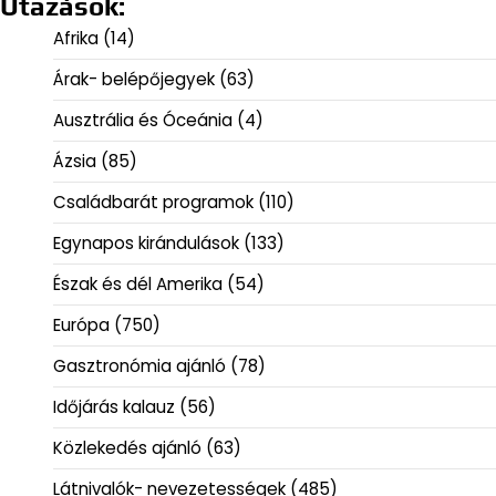
Utazások:
Afrika
(14)
Árak- belépőjegyek
(63)
Ausztrália és Óceánia
(4)
Ázsia
(85)
Családbarát programok
(110)
Egynapos kirándulások
(133)
Észak és dél Amerika
(54)
Európa
(750)
Gasztronómia ajánló
(78)
Időjárás kalauz
(56)
Közlekedés ajánló
(63)
Látnivalók- nevezetességek
(485)