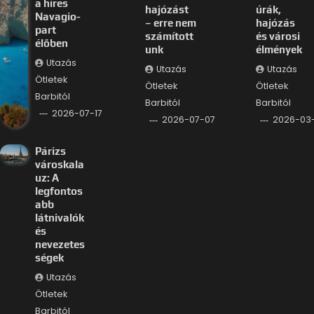
a híres
hajózást
úrák,
Navagio-
– erre nem
hajózás
part
számított
és városi
élőben
unk
élmények
Utazás
Utazás
Utazás
Ötletek
Ötletek
Ötletek
Barbitól
Barbitól
Barbitól
2026-07-17
2026-07-07
2026-03
Párizs
városkala
uz: A
legfontos
abb
látnivalók
és
nevezetes
ségek
Utazás
Ötletek
Barbitól