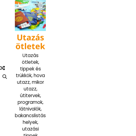
Skip
to
content
Utazás
ötletek
Utazás
ötletek,
tippek és
trükkök, hova
utazz, mikor
utazz,
útitervek,
programok,
látnivalók,
bakancslistás
helyek,
utazási
tippek