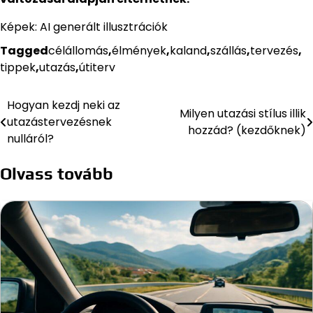
Képek: AI generált illusztrációk
Tagged
célállomás
,
élmények
,
kaland
,
szállás
,
tervezés
,
tippek
,
utazás
,
útiterv
Hogyan kezdj neki az
Bejegyzés
Milyen utazási stílus illik
utazástervezésnek
hozzád? (kezdőknek)
navigáció
nulláról?
Olvass tovább