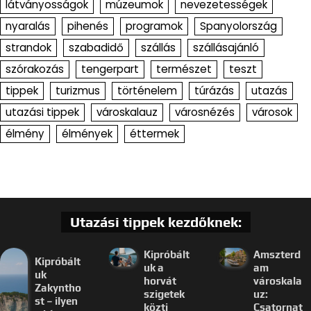
látványosságok
múzeumok
nevezetességek
nyaralás
pihenés
programok
Spanyolország
strandok
szabadidő
szállás
szállásajánló
szórakozás
tengerpart
természet
teszt
tippek
turizmus
történelem
túrázás
utazás
utazási tippek
városkalauz
városnézés
városok
élmény
élmények
éttermek
Utazási tippek kezdőknek:
Kipróbált
Amszterd
Kipróbált
uk a
am
uk
horvát
városkala
Zakyntho
szigetek
uz:
st – ilyen
közti
Csatornat