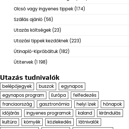
Olcsó vagy ingyenes tippek
(174)
Szállás ajánló
(56)
Utazás költségek
(23)
Utazási tippek kezdőknek
(223)
Útinapló-Kipróbáltuk
(182)
Útitervek
(1 198)
Utazás tudnivalók
belépőjegyek
buszok
egynapos
egynapos program
Európa
felfedezés
franciaország
gasztronómia
helyi ízek
hónapok
időjárás
ingyenes programok
kaland
kirándulás
kultúra
környék
közlekedés
látnivalók