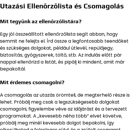
Utazási Ellenőrzőlista és Csomagolás
Mit tegyünk az ellenőrzőlistára?
Egy jól összeállított ellenőrzőlista segít abban, hogy
semmit ne felejts el. Írd össze a legfontosabb teendőket
és szükséges dolgokat, például útlevél, repülőjegy,
biztosítás, gyógyszerek, töltő, stb. Az indulás előtt pár
nappal ellenőrizd a listát, és pipálj ki mindent, amit már
bepakoltál.
Mit érdemes csomagolni?
A csomagolás az utazás örömteli, de megterhelő része is
lehet. Próbálj meg csak a legszükségesebb dolgokat
csomagolni, figyelembe véve az időjárást és a tervezett
programokat. A „kevesebb néha több” elvet követve,
próbálj meg minél kevesebb dolgot bepakolni, így
elkerülheted a felesleges súlyt és a zsúfolt csomagot.