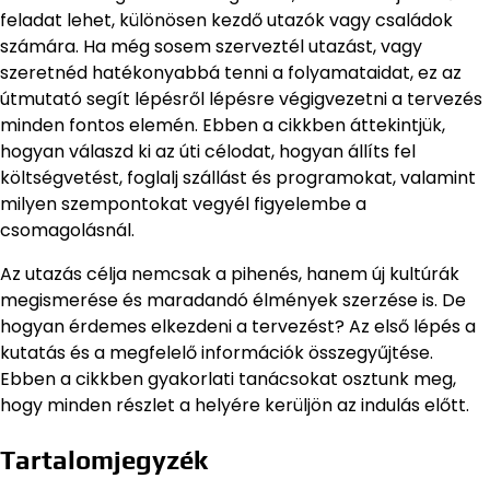
feladat lehet, különösen kezdő utazók vagy családok
számára. Ha még sosem szerveztél utazást, vagy
szeretnéd hatékonyabbá tenni a folyamataidat, ez az
útmutató segít lépésről lépésre végigvezetni a tervezés
minden fontos elemén. Ebben a cikkben áttekintjük,
hogyan válaszd ki az úti célodat, hogyan állíts fel
költségvetést, foglalj szállást és programokat, valamint
milyen szempontokat vegyél figyelembe a
csomagolásnál.
Az utazás célja nemcsak a pihenés, hanem új kultúrák
megismerése és maradandó élmények szerzése is. De
hogyan érdemes elkezdeni a tervezést? Az első lépés a
kutatás és a megfelelő információk összegyűjtése.
Ebben a cikkben gyakorlati tanácsokat osztunk meg,
hogy minden részlet a helyére kerüljön az indulás előtt.
Tartalomjegyzék