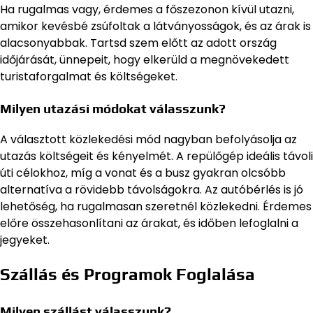
Ha rugalmas vagy, érdemes a főszezonon kívül utazni,
amikor kevésbé zsúfoltak a látványosságok, és az árak is
alacsonyabbak. Tartsd szem előtt az adott ország
időjárását, ünnepeit, hogy elkerüld a megnövekedett
turistaforgalmat és költségeket.
Milyen utazási módokat válasszunk?
A választott közlekedési mód nagyban befolyásolja az
utazás költségeit és kényelmét. A repülőgép ideális távoli
úti célokhoz, míg a vonat és a busz gyakran olcsóbb
alternatíva a rövidebb távolságokra. Az autóbérlés is jó
lehetőség, ha rugalmasan szeretnél közlekedni. Érdemes
előre összehasonlítani az árakat, és időben lefoglalni a
jegyeket.
Szállás és Programok Foglalása
Milyen szállást válasszunk?