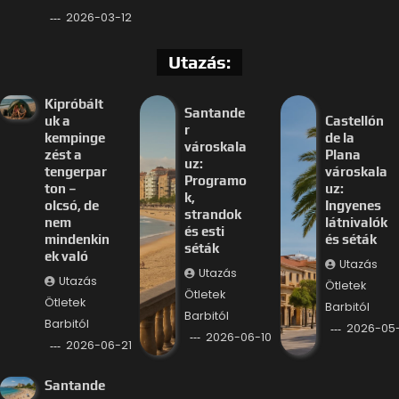
2026-03-12
Utazás:
Kipróbált
Santande
uk a
Castellón
r
kempinge
de la
városkala
zést a
Plana
uz:
tengerpar
városkala
Programo
ton –
uz:
k,
olcsó, de
Ingyenes
strandok
nem
látnivalók
és esti
mindenkin
és séták
séták
ek való
Utazás
Utazás
Utazás
Ötletek
Ötletek
Ötletek
Barbitól
Barbitól
Barbitól
2026-05
2026-06-10
2026-06-21
Santande