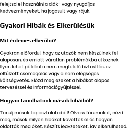
felejtsd el használni a diák- vagy nyugdíjas
kedvezményeket, ha jogosult vagy rájuk.
Gyakori Hibák és Elkerülésük
Mit érdemes elkerülni?
Gyakran előfordul, hogy az utazók nem készülnek fel
alaposan, és emiatt váratlan problémákba ütköznek.
Ilyen lehet például a nem megfelelő biztosítás, az
eltúlzott csomagolás vagy a nem elégséges
költségvetés. Előzd meg ezeket a hibákat alapos
tervezéssel és információgyűjtéssel.
Hogyan tanulhatunk mások hibáiból?
Tanulj mások tapasztalataiból! Olvass fórumokat, nézd
meg, mások milyen hibákat követtek el és hogyan
oldották meg őket. Készíts jegyzeteket, így elkerülheted,