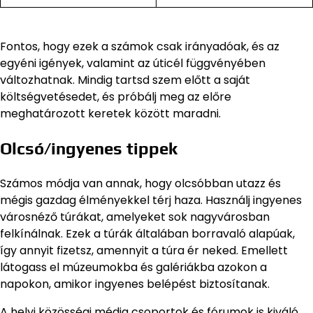
Fontos, hogy ezek a számok csak irányadóak, és az
egyéni igények, valamint az úticél függvényében
változhatnak. Mindig tartsd szem előtt a saját
költségvetésedet, és próbálj meg az előre
meghatározott keretek között maradni.
Olcsó/ingyenes tippek
Számos módja van annak, hogy olcsóbban utazz és
mégis gazdag élményekkel térj haza. Használj ingyenes
városnéző túrákat, amelyeket sok nagyvárosban
felkínálnak. Ezek a túrák általában borravaló alapúak,
így annyit fizetsz, amennyit a túra ér neked. Emellett
látogass el múzeumokba és galériákba azokon a
napokon, amikor ingyenes belépést biztosítanak.
A helyi közösségi média csoportok és fórumok is kiváló