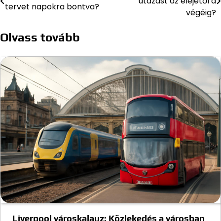
utazást az elejétől a
tervet napokra bontva?
navigáció
végéig?
Olvass tovább
Liverpool városkalauz: Közlekedés a városban