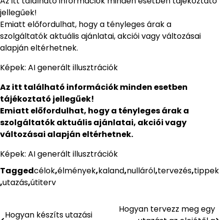
Az itt található információk minden esetben tájékoztató
jellegűek!
Emiatt előfordulhat, hogy a tényleges árak a
szolgáltatók aktuális ajánlatai, akciói vagy változásai
alapján eltérhetnek.
Képek: AI generált illusztrációk
Az itt található információk minden esetben
tájékoztató jellegűek!
Emiatt előfordulhat, hogy a tényleges árak a
szolgáltatók aktuális ajánlatai, akciói vagy
változásai alapján eltérhetnek.
Képek: AI generált illusztrációk
Tagged
célok
,
élmények
,
kaland
,
nulláról
,
tervezés
,
tippek
,
utazás
,
útiterv
Hogyan tervezz meg egy
Bejegyzés
Hogyan készíts utazási