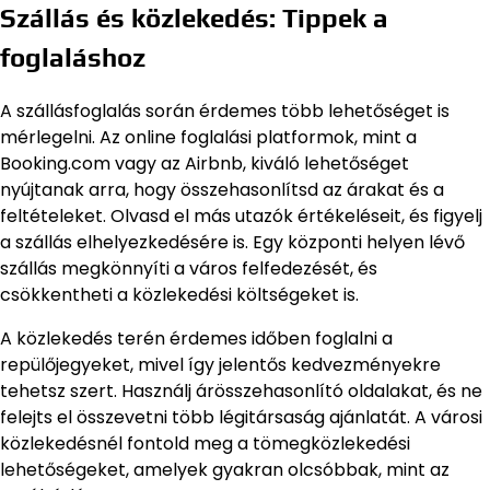
Szállás és közlekedés: Tippek a
foglaláshoz
A szállásfoglalás során érdemes több lehetőséget is
mérlegelni. Az online foglalási platformok, mint a
Booking.com vagy az Airbnb, kiváló lehetőséget
nyújtanak arra, hogy összehasonlítsd az árakat és a
feltételeket. Olvasd el más utazók értékeléseit, és figyelj
a szállás elhelyezkedésére is. Egy központi helyen lévő
szállás megkönnyíti a város felfedezését, és
csökkentheti a közlekedési költségeket is.
A közlekedés terén érdemes időben foglalni a
repülőjegyeket, mivel így jelentős kedvezményekre
tehetsz szert. Használj árösszehasonlító oldalakat, és ne
felejts el összevetni több légitársaság ajánlatát. A városi
közlekedésnél fontold meg a tömegközlekedési
lehetőségeket, amelyek gyakran olcsóbbak, mint az