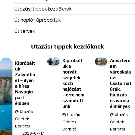
Utazási tippek kezdőknek
Útinapló-Kipróbáltuk
Útitervek
Utazási tippek kezdőknek
Kipróbált
Amszterd
Kipróbált
uk a
am
uk
horvát
városkala
Zakyntho
szigetek
uz:
st – ilyen
közti
Csatornat
a híres
hajózást
úrák,
Navagio-
– erre nem
hajózás
part
számított
és városi
élőben
unk
élmények
Utazás
Utazás
Utazás
Ötletek
Ötletek
Ötletek
Barbitól
Barbitól
Barbitól
2026-07-17