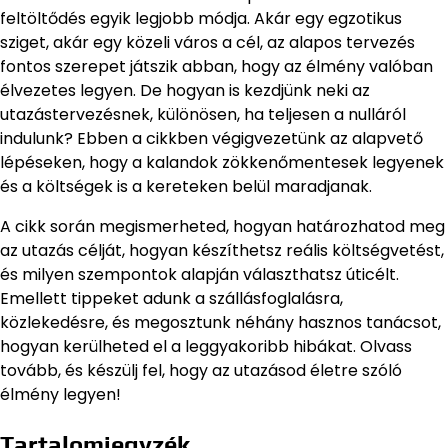
feltöltődés egyik legjobb módja. Akár egy egzotikus
sziget, akár egy közeli város a cél, az alapos tervezés
fontos szerepet játszik abban, hogy az élmény valóban
élvezetes legyen. De hogyan is kezdjünk neki az
utazástervezésnek, különösen, ha teljesen a nulláról
indulunk? Ebben a cikkben végigvezetünk az alapvető
lépéseken, hogy a kalandok zökkenőmentesek legyenek
és a költségek is a kereteken belül maradjanak.
A cikk során megismerheted, hogyan határozhatod meg
az utazás célját, hogyan készíthetsz reális költségvetést,
és milyen szempontok alapján választhatsz úticélt.
Emellett tippeket adunk a szállásfoglalásra,
közlekedésre, és megosztunk néhány hasznos tanácsot,
hogyan kerülheted el a leggyakoribb hibákat. Olvass
tovább, és készülj fel, hogy az utazásod életre szóló
élmény legyen!
Tartalomjegyzék