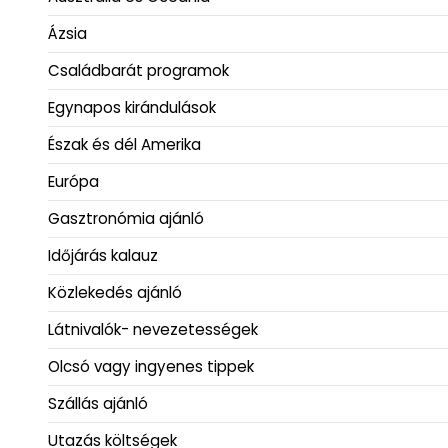
Ázsia
Családbarát programok
Egynapos kirándulások
Észak és dél Amerika
Európa
Gasztronómia ajánló
Időjárás kalauz
Közlekedés ajánló
Látnivalók- nevezetességek
Olcsó vagy ingyenes tippek
Szállás ajánló
Utazás költségek