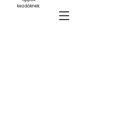
kezdőknek.