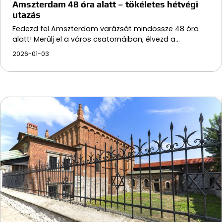
Amszterdam 48 óra alatt – tökéletes hétvégi
utazás
Fedezd fel Amszterdam varázsát mindössze 48 óra
alatt! Merülj el a város csatornáiban, élvezd a…
2026-01-03