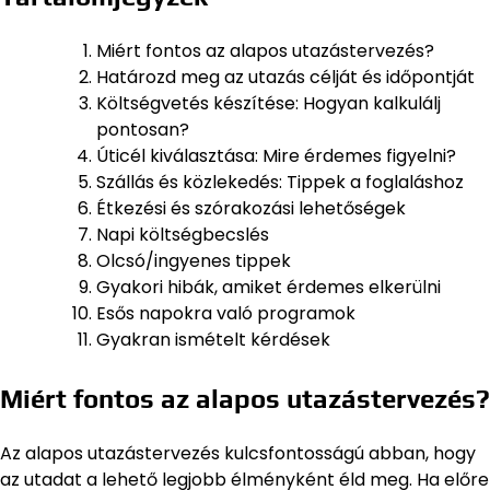
Miért fontos az alapos utazástervezés?
Határozd meg az utazás célját és időpontját
Költségvetés készítése: Hogyan kalkulálj
pontosan?
Úticél kiválasztása: Mire érdemes figyelni?
Szállás és közlekedés: Tippek a foglaláshoz
Étkezési és szórakozási lehetőségek
Napi költségbecslés
Olcsó/ingyenes tippek
Gyakori hibák, amiket érdemes elkerülni
Esős napokra való programok
Gyakran ismételt kérdések
Miért fontos az alapos utazástervezés?
Az alapos utazástervezés kulcsfontosságú abban, hogy
az utadat a lehető legjobb élményként éld meg. Ha előre