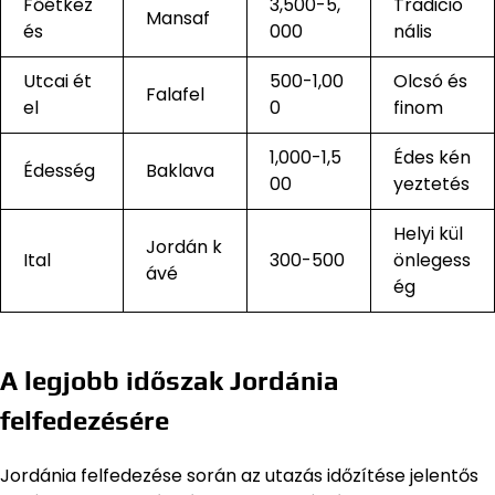
Főétkez
3,500-5,
Tradicio
Mansaf
és
000
nális
Utcai ét
500-1,00
Olcsó és
Falafel
el
0
finom
1,000-1,5
Édes kén
Édesség
Baklava
00
yeztetés
Helyi kül
Jordán k
Ital
300-500
önlegess
ávé
ég
A legjobb időszak Jordánia
felfedezésére
Jordánia felfedezése során az utazás időzítése jelentős