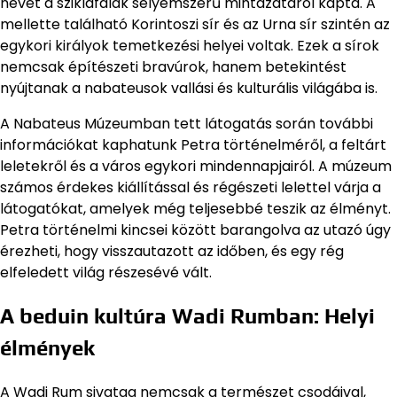
nevét a sziklafalak selyemszerű mintázatáról kapta. A
mellette található Korintoszi sír és az Urna sír szintén az
egykori királyok temetkezési helyei voltak. Ezek a sírok
nemcsak építészeti bravúrok, hanem betekintést
nyújtanak a nabateusok vallási és kulturális világába is.
A Nabateus Múzeumban tett látogatás során további
információkat kaphatunk Petra történelméről, a feltárt
leletekről és a város egykori mindennapjairól. A múzeum
számos érdekes kiállítással és régészeti lelettel várja a
látogatókat, amelyek még teljesebbé teszik az élményt.
Petra történelmi kincsei között barangolva az utazó úgy
érezheti, hogy visszautazott az időben, és egy rég
elfeledett világ részesévé vált.
A beduin kultúra Wadi Rumban: Helyi
élmények
A Wadi Rum sivatag nemcsak a természet csodáival,