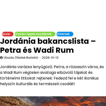
Ázsia
Utazási tippek kezdőknek
Útitervek
Jordánia bakancslista –
Petra és Wadi Rum
Utazás Ötletek Barbitól
2026-01-13
Jordánia varázsa lenyűgöző. Petra, a rózsaszín város, és
a Wadi Rum végtelen sivataga elbűvölő tájakat és
történelmi titkokat rejtenek. Fedezd fel e két ikonikus
helyszín kulturális és természeti csodáit!