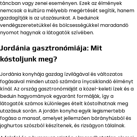
táncban vagy zenei eseményen. Ezek az élmények
nemcsak a kultúra mélyebb megértését segítik, hanem
gazdagítják is az utazásunkat. A beduinok
vendégszeretetükkel és bölcsességükkel maradandó
nyomot hagynak a látogatók szívében.
Jordánia gasztronómiája: Mit
kóstoljunk meg?
Jordánia konyhája gazdag ízvilágával és változatos
fogásaival minden utazó számára ínycsiklandó élményt
kínál. Az ország gasztronómiáját a közel-keleti ízek és a
beduin hagyományok egyaránt formálják, így a
látogatók számos különleges ételt kóstolhatnak meg
utazásuk során. A jordán konyha egyik legismertebb
fogása a mansaf, amelyet jellemzően bárányhúsból és
joghurtos szószból készítenek, és rizságyon tálalnak.