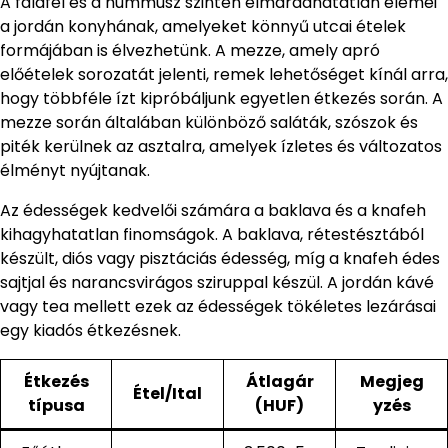
A falafel és a hummusz szintén elmaradhatatlan elemei
a jordán konyhának, amelyeket könnyű utcai ételek
formájában is élvezhetünk. A mezze, amely apró
előételek sorozatát jelenti, remek lehetőséget kínál arra,
hogy többféle ízt kipróbáljunk egyetlen étkezés során. A
mezze során általában különböző saláták, szószok és
piték kerülnek az asztalra, amelyek ízletes és változatos
élményt nyújtanak.
Az édességek kedvelői számára a baklava és a knafeh
kihagyhatatlan finomságok. A baklava, rétestésztából
készült, diós vagy pisztáciás édesség, míg a knafeh édes
sajtjal és narancsvirágos sziruppal készül. A jordán kávé
vagy tea mellett ezek az édességek tökéletes lezárásai
egy kiadós étkezésnek.
Étkezés
Átlagár
Megjeg
Étel/Ital
típusa
(HUF)
yzés