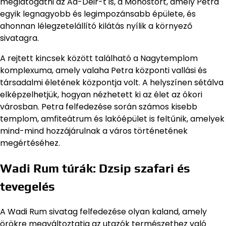
meglátogatni az Ad-Deir-t is, a Monostort, amely Petra
egyik legnagyobb és legimpozánsabb épülete, és
ahonnan lélegzetelállító kilátás nyílik a környező
sivatagra.
A rejtett kincsek között található a Nagytemplom
komplexuma, amely valaha Petra központi vallási és
társadalmi életének központja volt. A helyszínen sétálva
elképzelhetjük, hogyan nézhetett ki az élet az ókori
városban. Petra felfedezése során számos kisebb
templom, amfiteátrum és lakóépület is feltűnik, amelyek
mind-mind hozzájárulnak a város történetének
megértéséhez.
Wadi Rum túrák: Dzsip szafari és
tevegelés
A Wadi Rum sivatag felfedezése olyan kaland, amely
örökre megváltoztatja az utazók természethez való