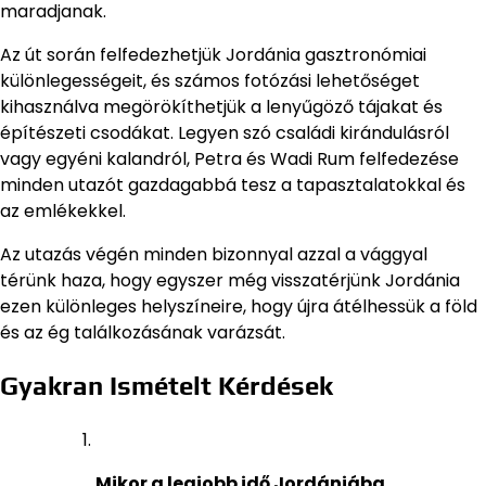
maradjanak.
Az út során felfedezhetjük Jordánia gasztronómiai
különlegességeit, és számos fotózási lehetőséget
kihasználva megörökíthetjük a lenyűgöző tájakat és
építészeti csodákat. Legyen szó családi kirándulásról
vagy egyéni kalandról, Petra és Wadi Rum felfedezése
minden utazót gazdagabbá tesz a tapasztalatokkal és
az emlékekkel.
Az utazás végén minden bizonnyal azzal a vággyal
térünk haza, hogy egyszer még visszatérjünk Jordánia
ezen különleges helyszíneire, hogy újra átélhessük a föld
és az ég találkozásának varázsát.
Gyakran Ismételt Kérdések
Mikor a legjobb idő Jordániába