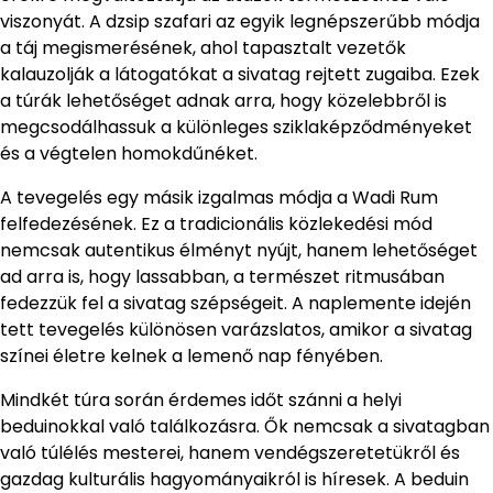
viszonyát. A dzsip szafari az egyik legnépszerűbb módja
a táj megismerésének, ahol tapasztalt vezetők
kalauzolják a látogatókat a sivatag rejtett zugaiba. Ezek
a túrák lehetőséget adnak arra, hogy közelebbről is
megcsodálhassuk a különleges sziklaképződményeket
és a végtelen homokdűnéket.
A tevegelés egy másik izgalmas módja a Wadi Rum
felfedezésének. Ez a tradicionális közlekedési mód
nemcsak autentikus élményt nyújt, hanem lehetőséget
ad arra is, hogy lassabban, a természet ritmusában
fedezzük fel a sivatag szépségeit. A naplemente idején
tett tevegelés különösen varázslatos, amikor a sivatag
színei életre kelnek a lemenő nap fényében.
Mindkét túra során érdemes időt szánni a helyi
beduinokkal való találkozásra. Ők nemcsak a sivatagban
való túlélés mesterei, hanem vendégszeretetükről és
gazdag kulturális hagyományaikról is híresek. A beduin