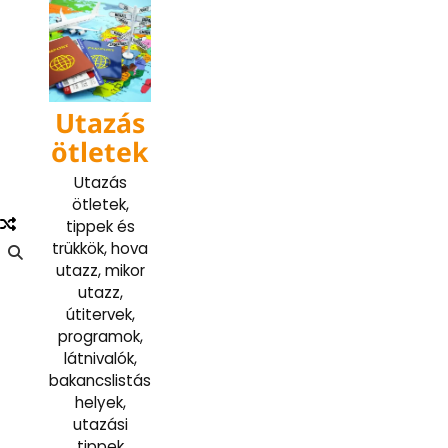
Skip
to
content
Utazás
ötletek
Utazás
ötletek,
tippek és
trükkök, hova
utazz, mikor
utazz,
útitervek,
programok,
látnivalók,
bakancslistás
helyek,
utazási
tippek