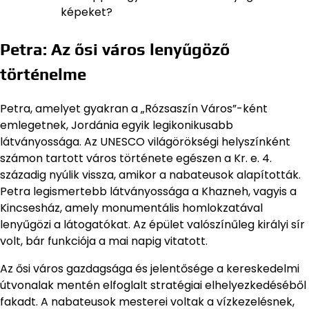
képeket?
Petra: Az ősi város lenyűgöző
történelme
Petra, amelyet gyakran a „Rózsaszín Város”-ként
emlegetnek, Jordánia egyik legikonikusabb
látványossága. Az UNESCO világörökségi helyszínként
számon tartott város története egészen a Kr. e. 4.
századig nyúlik vissza, amikor a nabateusok alapították.
Petra legismertebb látványossága a Khazneh, vagyis a
Kincsesház, amely monumentális homlokzatával
lenyűgözi a látogatókat. Az épület valószínűleg királyi sír
volt, bár funkciója a mai napig vitatott.
Az ősi város gazdagsága és jelentősége a kereskedelmi
útvonalak mentén elfoglalt stratégiai elhelyezkedéséből
fakadt. A nabateusok mesterei voltak a vízkezelésnek,