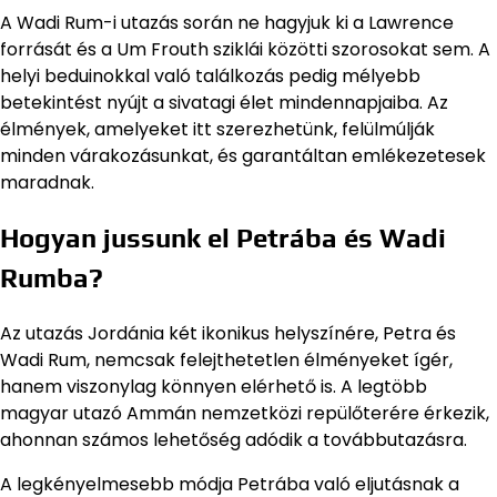
A Wadi Rum-i utazás során ne hagyjuk ki a Lawrence
forrását és a Um Frouth sziklái közötti szorosokat sem. A
helyi beduinokkal való találkozás pedig mélyebb
betekintést nyújt a sivatagi élet mindennapjaiba. Az
élmények, amelyeket itt szerezhetünk, felülmúlják
minden várakozásunkat, és garantáltan emlékezetesek
maradnak.
Hogyan jussunk el Petrába és Wadi
Rumba?
Az utazás Jordánia két ikonikus helyszínére, Petra és
Wadi Rum, nemcsak felejthetetlen élményeket ígér,
hanem viszonylag könnyen elérhető is. A legtöbb
magyar utazó Ammán nemzetközi repülőterére érkezik,
ahonnan számos lehetőség adódik a továbbutazásra.
A legkényelmesebb módja Petrába való eljutásnak a