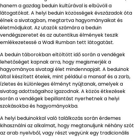
hanem a gazdag beduin kultúrával is elbűvöli a
látogatókat. A helyi beduin közösségek évszázadok óta
élnek a sivatagban, megtartva hagyományaikat és
életmódjukat. Az utazók számára a beduin
vendégszeretet és az autentikus élmények teszik
emlékezetessé a Wadi Rumban tett látogatást.
A beduin táborokban eltöltött idő során a vendégek
lehetőséget kapnak arra, hogy megismerjék a
hagyományos sivatagi élet mindennapjait. A beduinok
által készített ételek, mint például a mansaf és a zarb,
ízletes és különleges élményt nyújtanak, amelyek a
sivatag adottságaihoz igazodnak. A közös étkezések
során a vendégek bepillantást nyerhetnek a helyi
szokásokba és hagyományokba.
A helyi beduinokkal való találkozás során érdemes
kihasználni az alkalmat, hogy megtanuljunk néhány szót
az arab nyelvből, vagy részt vegyünk egy tradicionális