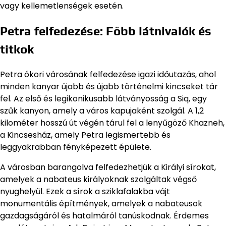
vagy kellemetlenségek esetén.
Petra felfedezése: Főbb látnivalók és
titkok
Petra ókori városának felfedezése igazi időutazás, ahol
minden kanyar újabb és újabb történelmi kincseket tár
fel. Az első és legikonikusabb látványosság a Siq, egy
szűk kanyon, amely a város kapujaként szolgál. A 1,2
kilométer hosszú út végén tárul fel a lenyűgöző Khazneh,
a Kincsesház, amely Petra legismertebb és
leggyakrabban fényképezett épülete.
A városban barangolva felfedezhetjük a Királyi sírokat,
amelyek a nabateus királyoknak szolgáltak végső
nyughelyül. Ezek a sírok a sziklafalakba vájt
monumentális építmények, amelyek a nabateusok
gazdagságáról és hatalmáról tanúskodnak. Érdemes