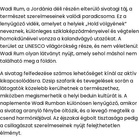
Wadi Rum, a Jordánia déli részén elterülő sivatagi táj, a
természet szerelmeseinek valódi paradicsoma. Ez a
lenyűgöző vidék, amelyet a helyiek „Hold völgyének”
neveznek, különleges sziklaképződményeivel és végtelen
homokdűnéivel vonzza a kalandvágyó utazókat. A
terület az UNESCO világörökség része, és nem véletlenül:
Wadi Rum olyan látványt nyújt, amely sehol máshol nem
található meg a földön.
A sivatag felfedezése számos lehetőséget kínál az aktív
kikapcsolódásra. Dzsip szafarik és tevegelések során a
látogatók közelebb kerülhetnek a természethez,
miközben megismerhetik a helyi beduin kultúrát is. A
naplemente Wadi Rumban különösen lenyűgöző, amikor
a sivatag aranyló fénybe öltözik, és a levegő megtelik a
csend harmóniájával. Az éjszakai égbolt tisztasága pedig
a csillagászat szerelmeseinek nyújt felejthetetlen
élményt.