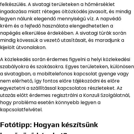
felkészülés. A sivatagi területeken a hőmérséklet
ingadozása miatt réteges öltözködés javasolt, és mindig
legyen nálunk elegendő mennyiségű víz. A napvédő
krém és a fejfedő használata elengedhetetlen a
napégés elkerülése érdekében. A sivatagi túrák során
mindig kövessük a vezető utasításait, és maradjunk a
kijelölt útvonalakon.
A közlekedés során érdemes figyelni a helyi közlekedési
szabályokra és szokásokra. Egyes területeken, különösen
a sivatagban, a mobiltelefonos kapcsolat gyenge vagy
nem elérhető, így fontos előre tájékozódni és előre
egyeztetni a szállítással kapcsolatos részleteket. Az
utazás előtt érdemes regisztrálni a Konzuli Szolgálatnál,
hogy probléma esetén könnyebb legyen a
kapcsolatfelvétel.
Fotótipp: Hogyan készítsünk