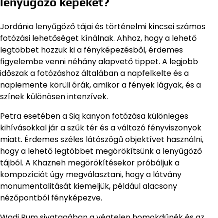
lenyűgöző képeket?
Jordánia lenyűgöző tájai és történelmi kincsei számos
fotózási lehetőséget kínálnak. Ahhoz, hogy a lehető
legtöbbet hozzuk ki a fényképezésből, érdemes
figyelembe venni néhány alapvető tippet. A legjobb
időszak a fotózáshoz általában a napfelkelte és a
naplemente körüli órák, amikor a fények lágyak, és a
színek különösen intenzívek.
Petra esetében a Siq kanyon fotózása különleges
kihívásokkal jár a szűk tér és a változó fényviszonyok
miatt. Érdemes széles látószögű objektívet használni,
hogy a lehető legtöbbet megörökítsünk a lenyűgöző
tájból. A Khazneh megörökítésekor próbáljuk a
kompozíciót úgy megválasztani, hogy a látvány
monumentalitását kiemeljük, például alacsony
nézőpontból fényképezve.
Wadi Rum sivatagában a végtelen homokdűnék és az