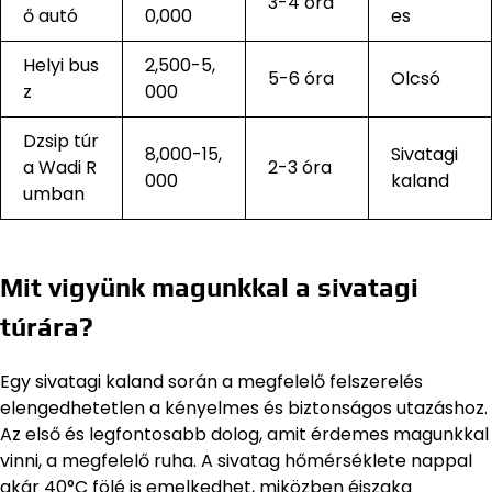
3-4 óra
ő autó
0,000
es
Helyi bus
2,500-5,
5-6 óra
Olcsó
z
000
Dzsip túr
8,000-15,
Sivatagi
a Wadi R
2-3 óra
000
kaland
umban
Mit vigyünk magunkkal a sivatagi
túrára?
Egy sivatagi kaland során a megfelelő felszerelés
elengedhetetlen a kényelmes és biztonságos utazáshoz.
Az első és legfontosabb dolog, amit érdemes magunkkal
vinni, a megfelelő ruha. A sivatag hőmérséklete nappal
akár 40°C fölé is emelkedhet, miközben éjszaka