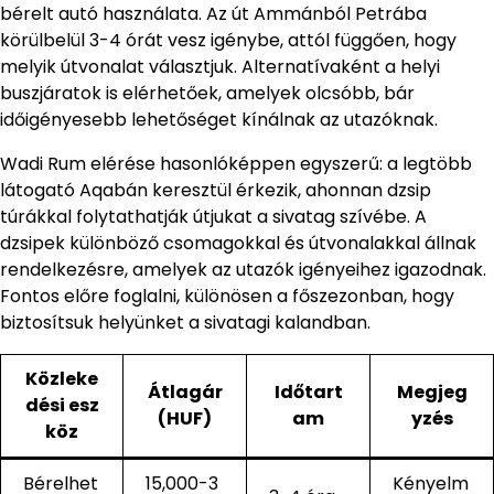
bérelt autó használata. Az út Ammánból Petrába
körülbelül 3-4 órát vesz igénybe, attól függően, hogy
melyik útvonalat választjuk. Alternatívaként a helyi
buszjáratok is elérhetőek, amelyek olcsóbb, bár
időigényesebb lehetőséget kínálnak az utazóknak.
Wadi Rum elérése hasonlóképpen egyszerű: a legtöbb
látogató Aqabán keresztül érkezik, ahonnan dzsip
túrákkal folytathatják útjukat a sivatag szívébe. A
dzsipek különböző csomagokkal és útvonalakkal állnak
rendelkezésre, amelyek az utazók igényeihez igazodnak.
Fontos előre foglalni, különösen a főszezonban, hogy
biztosítsuk helyünket a sivatagi kalandban.
Közleke
Átlagár
Időtart
Megjeg
dési esz
(HUF)
am
yzés
köz
Bérelhet
15,000-3
Kényelm