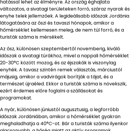
hatással lehet az élményre. Az ország éghajlata
változatos, a sivatagi területeken forró, száraz nyarak és
enyhe telek jellemzőek. A legideálisabb időszak Jordánia
látogatására az őszi és tavaszi hónapok, amikor a
hőmérséklet kellemesen meleg, de nem túl forró, és a
turisták száma is mérsékelt.
Az ősz, különösen szeptembertől novemberig, kiváló
időszak a sivatagi túrákhoz, mivel a nappali hőmérséklet
20-30°C között mozog, és az éjszakák is viszonylag
enyhék. A tavasz szintén remek választás, márciustól
májusig, amikor a vadvirágok borítják a tájat, és a
természet újraéled. Ekkor a turisták száma is növekszik,
ezért érdemes előre foglalni a szállásokat és
programokat.
A nyár, különösen júniustól augusztusig, a legforróbb
időszak Jordániában, amikor a hőmérséklet gyakran
meghaladhatja a 40°C-ot. Bár a turisták száma ilyenkor
alacsonyabb, a hőség miatt az aktív programok