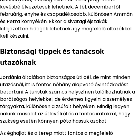
kevésbé élvezetesek lehetnek. A tél, decembertől
februárig, enyhe és csapadékosabb, különösen Ammán
és Petra környékén. Ekkor a sivatagi éjszakák
kifejezetten hidegek lehetnek, így megfelelő öltözékkel
kell készülni.
Biztonsági tippek és tanácsok
utazóknak
Jordánia általában biztonságos úti cél, de mint minden
utazásnál, itt is fontos néhány alapvető óvintézkedést
betartani. A turisták számos helyszínen találkozhatnak a
barátságos helyiekkel, de érdemes figyelni a személyes
tárgyakra, különösen a zsúfolt helyeken. Mindig legyen
nálunk másolat az útlevélről és a fontos iratokról, hogy
szükség esetén könnyen pótolhassuk azokat.
Az éghajlat és a terep miatt fontos a megfelelő