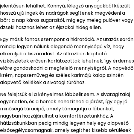
jelentősen lehűlhet. Könnyű, lélegző anyagokból készült
hosszú ujjú ingek és nadrágok segítenek megvédeni a
bőrt a nap káros sugaraitól, míg egy meleg pulóver vagy
dzseki hasznos lehet az éjszakai hideg ellen.
Egy másik fontos szempont a hidratáció. Az utazás során
mindig legyen nálunk elegendő mennyiségű víz, hogy
elkerüljük a kiszáradást. Az útközben kapható
vízkészletek erősen korlátozottak lehetnek, így érdemes
előre gondoskodni a megfelelő mennyiségről. A napvédő
krém, napszemüveg és széles karimájú kalap szintén
alapvető kellékek a sivatagi túrához.
Ne felejtsük el a kényelmes lábbelit sem. A sivatagi talaj
egyenetlen, és a homok nehezítheti a járást, így egy jó
minőségű túracipő, amely támogatja a lábunkat,
nagyban hozzájárulhat a komfortérzetünkhöz. A
hátizsákunkban pedig mindig legyen hely egy alapvető
elsősegélycsomagnak, amely segíthet kisebb sérülések