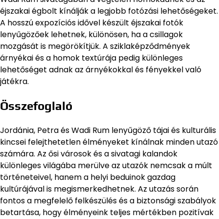
éjszakai égbolt kínálják a legjobb fotózási lehetőségeket.
A hosszú expozíciós idővel készült éjszakai fotók
lenyűgözőek lehetnek, különösen, ha a csillagok
mozgását is megörökítjük. A sziklaképződmények
árnyékai és a homok textúrája pedig különleges
lehetőséget adnak az árnyékokkal és fényekkel való
játékra.
Összefoglaló
Jordánia, Petra és Wadi Rum lenyűgöző tájai és kulturális
kincsei felejthetetlen élményeket kínálnak minden utazó
számára. Az ősi városok és a sivatagi kalandok
különleges világába merülve az utazók nemcsak a múlt
történeteivel, hanem a helyi beduinok gazdag
kultúrájával is megismerkedhetnek. Az utazás során
fontos a megfelelő felkészülés és a biztonsági szabályok
betartása, hogy élményeink teljes mértékben pozitívak