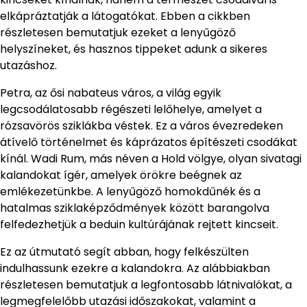
elkápráztatják a látogatókat. Ebben a cikkben
részletesen bemutatjuk ezeket a lenyűgöző
helyszíneket, és hasznos tippeket adunk a sikeres
utazáshoz.
Petra, az ősi nabateus város, a világ egyik
legcsodálatosabb régészeti lelőhelye, amelyet a
rózsavörös sziklákba véstek. Ez a város évezredeken
átívelő történelmet és káprázatos építészeti csodákat
kínál. Wadi Rum, más néven a Hold völgye, olyan sivatagi
kalandokat ígér, amelyek örökre beégnek az
emlékezetünkbe. A lenyűgöző homokdűnék és a
hatalmas sziklaképződmények között barangolva
felfedezhetjük a beduin kultúrájának rejtett kincseit.
Ez az útmutató segít abban, hogy felkészülten
indulhassunk ezekre a kalandokra. Az alábbiakban
részletesen bemutatjuk a legfontosabb látnivalókat, a
legmegfelelőbb utazási időszakokat, valamint a