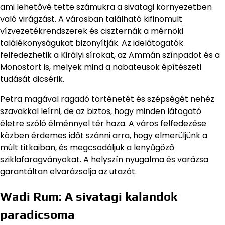
ami lehetővé tette számukra a sivatagi környezetben
való virágzást. A városban található kifinomult
vízvezetékrendszerek és ciszternák a mérnöki
találékonyságukat bizonyítják. Az idelátogatók
felfedezhetik a Királyi sírokat, az Ammán színpadot és a
Monostort is, melyek mind a nabateusok építészeti
tudását dicsérik.
Petra magával ragadó történetét és szépségét nehéz
szavakkal leírni, de az biztos, hogy minden látogató
életre szóló élménnyel tér haza. A város felfedezése
közben érdemes időt szánni arra, hogy elmerüljünk a
múlt titkaiban, és megcsodáljuk a lenyűgöző
sziklafaragványokat. A helyszín nyugalma és varázsa
garantáltan elvarázsolja az utazót.
Wadi Rum: A sivatagi kalandok
paradicsoma