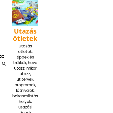
Skip
to
content
Utazás
ötletek
Utazás
ötletek,
tippek és
trükkök, hova
utazz, mikor
utazz,
útitervek,
programok,
látnivalók,
bakancslistás
helyek,
utazási
tippek