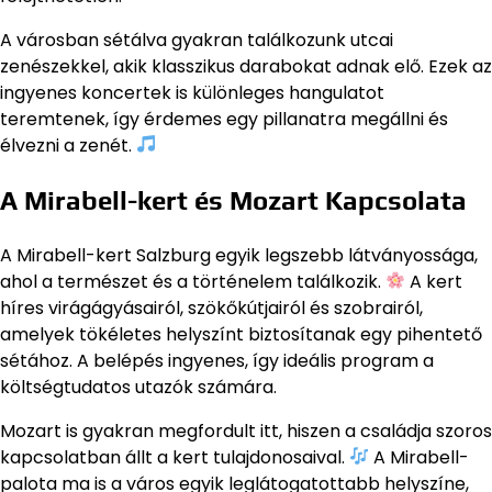
A városban sétálva gyakran találkozunk utcai
zenészekkel, akik klasszikus darabokat adnak elő. Ezek az
ingyenes koncertek is különleges hangulatot
teremtenek, így érdemes egy pillanatra megállni és
élvezni a zenét.
A Mirabell-kert és Mozart Kapcsolata
A Mirabell-kert Salzburg egyik legszebb látványossága,
ahol a természet és a történelem találkozik.
A kert
híres virágágyásairól, szökőkútjairól és szobrairól,
amelyek tökéletes helyszínt biztosítanak egy pihentető
sétához. A belépés ingyenes, így ideális program a
költségtudatos utazók számára.
Mozart is gyakran megfordult itt, hiszen a családja szoros
kapcsolatban állt a kert tulajdonosaival.
A Mirabell-
palota ma is a város egyik leglátogatottabb helyszíne,