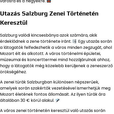
városra és a hegyekre.
Utazás Salzburg Zenei Történetén
Keresztül
Salzburg valódi kincsesbánya azok számára, akik
érdeklődnek a zene története iránt.
Egy utazás során
a látogatók felfedezhetik a város minden zegzugát, ahol
Mozart élt és alkotott. A város történelmi épületei,
múzeumai és koncerttermei mind hozzájárulnak ahhoz,
hogy a látogatók még közelebb kerüljenek a zeneszerző
örökségéhez.
A zenei túrák Salzburgban különösen népszerűek,
amelyek során szakértők vezetésével ismerhetjük meg
Mozart életének fontos állomásait. Az ilyen túrák ára
általában 30 € körül alakul.
A város zenei történetén keresztül való utazás során