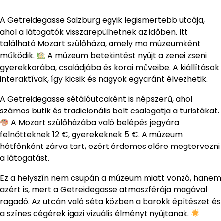
A Getreidegasse Salzburg egyik legismertebb utcája,
ahol a látogatók visszarepülhetnek az időben. Itt
található Mozart szülőháza, amely ma múzeumként
működik.
A múzeum betekintést nyújt a zenei zseni
gyerekkorába, családjába és korai műveibe. A kiállítások
interaktívak, így kicsik és nagyok egyaránt élvezhetik.
A Getreidegasse sétálóutcaként is népszerű, ahol
számos butik és tradicionális bolt csalogatja a turistákat.
A Mozart szülőházába való belépés jegyára
felnőtteknek 12 €, gyerekeknek 5 €. A múzeum
hétfőnként zárva tart, ezért érdemes előre megtervezni
a látogatást.
Ez a helyszín nem csupán a múzeum miatt vonzó, hanem
azért is, mert a Getreidegasse atmoszférája magával
ragadó. Az utcán való séta közben a barokk építészet és
a színes cégérek igazi vizuális élményt nyújtanak.