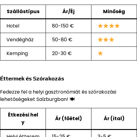
Szállástípus
Ár/Éj
Minőség
Hotel
80-150 €
Vendégház
50-80 €
Kemping
20-30 €
Éttermek és Szórakozás
Fedezze fel a helyi gasztronómiát és szórakozási
lehetőségeket Salzburgban! 🍽
Étkezési hel
Ár (főétel)
Ár (ital)
y
Helyi étterem
15-25 €
3-5 €