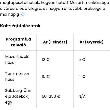
megtapasztalhatjuk, hogyan hatott Mozart munkássága
a városra és a világra, és hogyan él tovább öröksége a
mai napig.
Költségtáblázatok
Program/Lá
Ár (Felnőtt)
Ár (Gyerek)
tnivaló
Mozart szülő
12 €
5 €
háza
Tanzmeister
10 €
4 €
haus
Salzburgi Ünn
epi Játékok j
50-250 €
N/A
egy