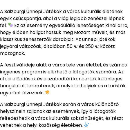
A Salzburgi Ünnepi Játékok a város kulturális életének
egyik csúcspontja, ahol a világ legjobb zenészei lépnek
fel.
Ez az esemény egyedülálló lehetőséget kínál arra,
hogy élőben hallgathassuk meg Mozart műveit, és más
klasszikus zeneszerzők darabjait. Az ünnepi játékok
jegyárai változóak, általában 50 € és 250 € között
mozognak.
A fesztivál ideje alatt a város tele van élettel, és számos
ingyenes program is elérhető a látogatók számára. Az
utcai előadások és a szabadtéri koncertek különleges
hangulatot teremtenek, amelyet a helyiek és a turisták
egyaránt élveznek.
A Salzburgi Ünnepi Játékok során a város különböző
helyszínein zajlanak az események, így a látogatók
felfedezhetik a város kulturális sokszínűségét, és részt
vehetnek a helyi közösség életében.