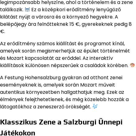
legimpozánsabb helyszíne, ahol a történelem és a zene
találkozik.
Ez a középkori erődítmény lenyűgöző
kilátást nyújt a városra és a környező hegyekre. A
belépőjegy ára felnőtteknek 15 €, gyerekeknek pedig 8
€.
Az erődítmény számos kiállítást és programot kínál,
amelyek során megismerhetjük az épület történelmét
és Mozart kapcsolatát az erőddel. Az interaktív
kiállítások különösen népszerűek a családok körében.
A Festung Hohensalzburg gyakran ad otthont zenei
eseményeknek is, amelyek során Mozart műveit
autentikus környezetben hallgathatjuk meg. Ezek az
élmények felejthetetlenek, és még közelebb hozzák a
látogatókhoz a zeneszerző örökségét.
Klasszikus Zene a Salzburgi Ünnepi
Játékokon