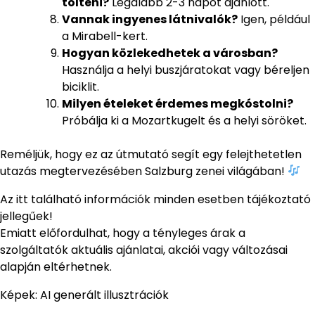
tölteni?
Legalább 2-3 napot ajánlott.
Vannak ingyenes látnivalók?
Igen, például
a Mirabell-kert.
Hogyan közlekedhetek a városban?
Használja a helyi buszjáratokat vagy béreljen
biciklit.
Milyen ételeket érdemes megkóstolni?
Próbálja ki a Mozartkugelt és a helyi söröket.
Reméljük, hogy ez az útmutató segít egy felejthetetlen
utazás megtervezésében Salzburg zenei világában!
Az itt található információk minden esetben tájékoztató
jellegűek!
Emiatt előfordulhat, hogy a tényleges árak a
szolgáltatók aktuális ajánlatai, akciói vagy változásai
alapján eltérhetnek.
Képek: AI generált illusztrációk