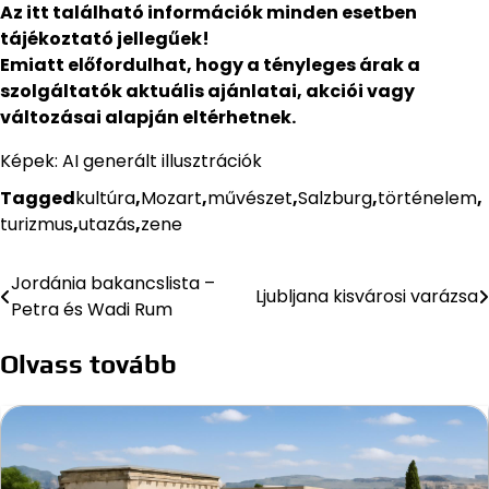
Az itt található információk minden esetben
tájékoztató jellegűek!
Emiatt előfordulhat, hogy a tényleges árak a
szolgáltatók aktuális ajánlatai, akciói vagy
változásai alapján eltérhetnek.
Képek: AI generált illusztrációk
Tagged
kultúra
,
Mozart
,
művészet
,
Salzburg
,
történelem
,
turizmus
,
utazás
,
zene
Jordánia bakancslista –
Bejegyzés
Ljubljana kisvárosi varázsa
Petra és Wadi Rum
navigáció
Olvass tovább