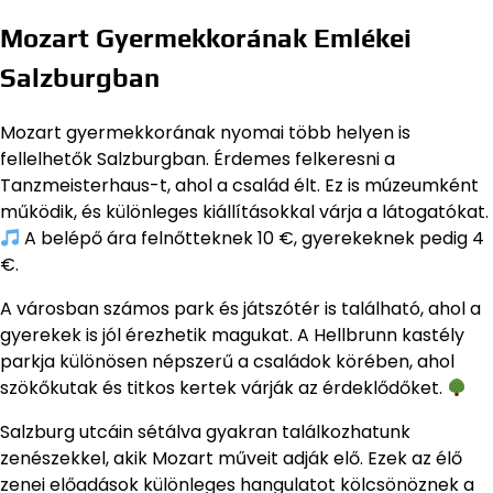
Mozart Gyermekkorának Emlékei
Salzburgban
Mozart gyermekkorának nyomai több helyen is
fellelhetők Salzburgban. Érdemes felkeresni a
Tanzmeisterhaus-t, ahol a család élt. Ez is múzeumként
működik, és különleges kiállításokkal várja a látogatókat.
A belépő ára felnőtteknek 10 €, gyerekeknek pedig 4
€.
A városban számos park és játszótér is található, ahol a
gyerekek is jól érezhetik magukat. A Hellbrunn kastély
parkja különösen népszerű a családok körében, ahol
szökőkutak és titkos kertek várják az érdeklődőket.
Salzburg utcáin sétálva gyakran találkozhatunk
zenészekkel, akik Mozart műveit adják elő. Ezek az élő
zenei előadások különleges hangulatot kölcsönöznek a