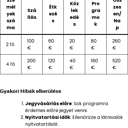
Sze
Öss
Köz
Pro
mél
Étk
zes
Szá
lek
gra
yek
ezé
en/
llás
edé
mo
szá
s
Na
s
k
ma
p
100
60
20
80
260
2 fő
€
€
€
€
€
200
120
40
160
520
4 fő
€
€
€
€
€
Gyakori Hibák elkerülése
Jegyvásárlás előre
: Sok programra
érdemes előre jegyet venni.
Nyitvatartási idők
: Ellenőrizze a látnivalók
nyitvatartását.