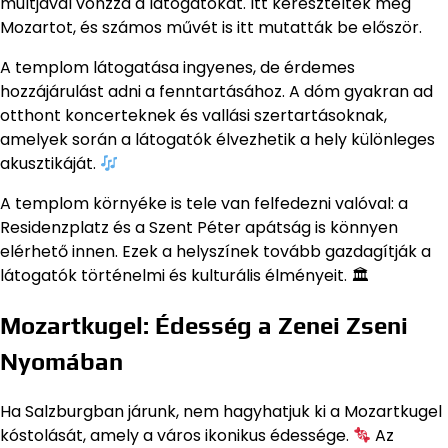
múltjával vonzza a látogatókat. Itt keresztelték meg
Mozartot, és számos művét is itt mutatták be először.
A templom látogatása ingyenes, de érdemes
hozzájárulást adni a fenntartásához. A dóm gyakran ad
otthont koncerteknek és vallási szertartásoknak,
amelyek során a látogatók élvezhetik a hely különleges
akusztikáját.
A templom környéke is tele van felfedezni valóval: a
Residenzplatz és a Szent Péter apátság is könnyen
elérhető innen. Ezek a helyszínek tovább gazdagítják a
látogatók történelmi és kulturális élményeit. 🏛
Mozartkugel: Édesség a Zenei Zseni
Nyomában
Ha Salzburgban járunk, nem hagyhatjuk ki a Mozartkugel
kóstolását, amely a város ikonikus édessége.
Az