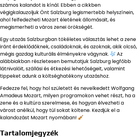
számos kalandot is kínál. Ebben a cikkben
végigkalauzoljuk Önt Salzburg legismertebb helyszínein,
ahol felfedezheti Mozart életének állomásait, és
megismerheti a város zenei örökségét.
Egy utazás Salzburgban tökéletes választás lehet a zene
iránt érdeklődőknek, családoknak, és azoknak, akik olcsó,
mégis gazdag kulturális élményekre vágynak.
Az
alábbiakban részletesen bemutatjuk Salzburg legfőbb
látnivalóit, szállási és étkezési lehetőségeit, valamint
tippeket adunk a költséghatékony utazáshoz.
Fedezze fel, hogy hol született és nevelkedett Wolfgang
Amadeus Mozart, milyen programokon vehet részt, ha a
zene és a kultúra szerelmese, és hogyan élvezheti a
várost anélkül, hogy túl sokat költene. Kezdjük el a
kalandozást Mozart nyomában!
Tartalomjegyzék