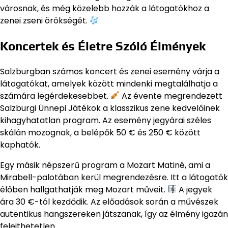
városnak, és még közelebb hozzák a látogatókhoz a
zenei zseni örökségét.
Koncertek és Életre Szóló Élmények
Salzburgban számos koncert és zenei esemény várja a
látogatókat, amelyek között mindenki megtalálhatja a
számára legérdekesebbet.
Az évente megrendezett
Salzburgi Ünnepi Játékok a klasszikus zene kedvelőinek
kihagyhatatlan program. Az esemény jegyárai széles
skálán mozognak, a belépők 50 € és 250 € között
kaphatók.
Egy másik népszerű program a Mozart Matiné, ami a
Mirabell-palotában kerül megrendezésre. Itt a látogatók
élőben hallgathatják meg Mozart műveit.
A jegyek
ára 30 €-tól kezdődik. Az előadások során a művészek
autentikus hangszereken játszanak, így az élmény igazán
felejthetetlen.