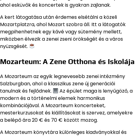
ahol esküvők és koncertek is gyakran zajlanak.
A kert látogatása után érdemes elsétálni a közeli
Mozartplatzra, ahol Mozart szobra áll. Itt a látogatók
megpihenhetnek egy kávé vagy sütemény mellett,
miközben élvezik a zenei zseni örökségét és a város
nyüzsgését.
Mozarteum: A Zene Otthona és Iskolája
A Mozarteum az egyik legnevesebb zenei intézmény
Salzburgban, ahol a klasszikus zene új generációi
tanulnak és fejlődnek.
Az épület maga is lenyűgöző, a
modern és a történelmi elemek harmonikus
kombinációjával. A Mozarteum koncerteket,
mesterkurzusokat és kiállításokat is szervez, amelyekre
a belépő ára 20 € és 70 € között mozog.
A Mozarteum könyvtára különleges kiadványokkal és