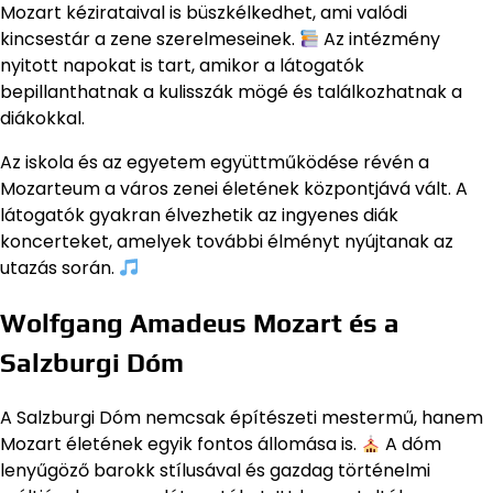
Mozart kézirataival is büszkélkedhet, ami valódi
kincsestár a zene szerelmeseinek.
Az intézmény
nyitott napokat is tart, amikor a látogatók
bepillanthatnak a kulisszák mögé és találkozhatnak a
diákokkal.
Az iskola és az egyetem együttműködése révén a
Mozarteum a város zenei életének központjává vált. A
látogatók gyakran élvezhetik az ingyenes diák
koncerteket, amelyek további élményt nyújtanak az
utazás során.
Wolfgang Amadeus Mozart és a
Salzburgi Dóm
A Salzburgi Dóm nemcsak építészeti mestermű, hanem
Mozart életének egyik fontos állomása is.
A dóm
lenyűgöző barokk stílusával és gazdag történelmi