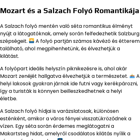
Mozart és a Salzach Folyó Romantikája
A Salzach folyó mentén való séta romantikus élményt
nyújt a látogatóknak, amely során felfedezhetik Salzburg
szépségeit.
A folyó partján számos kávézó és étterem
található, ahol megpihenhetünk, és élvezhetjük a
kilátást.
A folyópart ideális helyszín piknikezésre is, ahol akár
Mozart zenéjét hallgatva élvezhetjük a természetet.
A
helyi lakosok gyakran járnak ide futni vagy kerékpározni,
így a turisták is könnyen beilleszkedhetnek a helyi
életbe.
A Salzach folyó hídjai is varázslatosak, különösen
esténként, amikor a város fényei visszatükröződnek a
vízen. Egy séta során érdemes meglátogatni a
Makartsteg hidat, amelyről csodálatos kilátás nyílik a