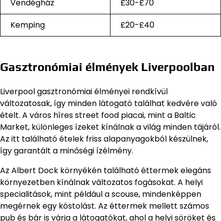
Vendégház
£30-£70
Kemping
£20-£40
Gasztronómiai élmények Liverpoolban
Liverpool gasztronómiai élményei rendkívül
változatosak, így minden látogató találhat kedvére való
ételt. A város híres street food piacai, mint a Baltic
Market, különleges ízeket kínálnak a világ minden tájáról.
Az itt található ételek friss alapanyagokból készülnek,
így garantált a minőségi ízélmény.
Az Albert Dock környékén található éttermek elegáns
környezetben kínálnak változatos fogásokat. A helyi
specialitások, mint például a scouse, mindenképpen
megérnek egy kóstolást. Az éttermek mellett számos
pub és bár is várja a látogatókat, ahol a helyi söröket és