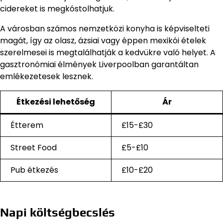
cidereket is megkóstolhatjuk.
A városban számos nemzetközi konyha is képviselteti
magát, így az olasz, ázsiai vagy éppen mexikói ételek
szerelmesei is megtalálhatják a kedvükre való helyet. A
gasztronómiai élmények Liverpoolban garantáltan
emlékezetesek lesznek.
Étkezési lehetőség
Ár
Étterem
£15-£30
Street Food
£5-£10
Pub étkezés
£10-£20
Napi költségbecslés