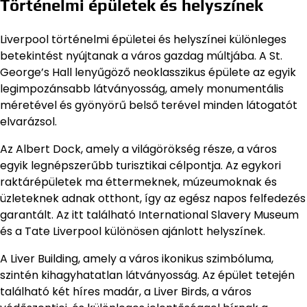
Történelmi épületek és helyszínek
Liverpool történelmi épületei és helyszínei különleges
betekintést nyújtanak a város gazdag múltjába. A St.
George’s Hall lenyűgöző neoklasszikus épülete az egyik
legimpozánsabb látványosság, amely monumentális
méretével és gyönyörű belső terével minden látogatót
elvarázsol.
Az Albert Dock, amely a világörökség része, a város
egyik legnépszerűbb turisztikai célpontja. Az egykori
raktárépületek ma éttermeknek, múzeumoknak és
üzleteknek adnak otthont, így az egész napos felfedezés
garantált. Az itt található International Slavery Museum
és a Tate Liverpool különösen ajánlott helyszínek.
A Liver Building, amely a város ikonikus szimbóluma,
szintén kihagyhatatlan látványosság. Az épület tetején
található két híres madár, a Liver Birds, a város