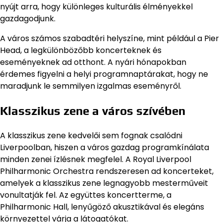
nyújt arra, hogy különleges kulturális élményekkel
gazdagodjunk.
A város számos szabadtéri helyszíne, mint például a Pier
Head, a legkülönbözőbb koncerteknek és
eseményeknek ad otthont. A nyári hónapokban
érdemes figyelni a helyi programnaptárakat, hogy ne
maradjunk le semmilyen izgalmas eseményről.
Klasszikus zene a város szívében
A klasszikus zene kedvelői sem fognak csalódni
Liverpoolban, hiszen a város gazdag programkínálata
minden zenei ízlésnek megfelel. A Royal Liverpool
Philharmonic Orchestra rendszeresen ad koncerteket,
amelyek a klasszikus zene legnagyobb mesterműveit
vonultatják fel. Az együttes koncertterme, a
Philharmonic Hall, lenyűgöző akusztikával és elegáns
környezettel várja a látogatókat.