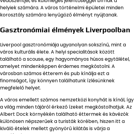
védőszentjei, és különleges jelentőséggel bírnak a
helyiek számára. A város történelmi épületei minden
korosztály számára lenyűgöző élményt nyújtanak.
Gasztronómiai élmények Liverpoolban
Liverpool gasztronómiája ugyanolyan sokszínű, mint a
város kulturális élete. A helyi specialitások között
található a scouse, egy hagyományos húsos egytálétel,
amelyet mindenképpen érdemes megkóstolni. A
városban számos étterem és pub kínálja ezt a
finomságot, így könnyen találhatunk ízlésünknek
megfelelő helyet.
A város emellett számos nemzetközi konyhát is kínál, így
a világ minden tájáról érkező ízeket megkóstolhatjuk. Az
Albert Dock környékén található éttermek és kávézók
különösen népszerűek a turisták körében, hiszen itt a
kiváló ételek mellett gyönyörű kilátás is várja a