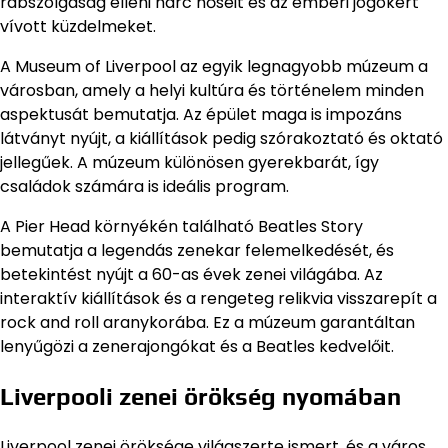
rabszolgaság elleni harc hőseit és az emberi jogokért
vívott küzdelmeket.
A Museum of Liverpool az egyik legnagyobb múzeum a
városban, amely a helyi kultúra és történelem minden
aspektusát bemutatja. Az épület maga is impozáns
látványt nyújt, a kiállítások pedig szórakoztató és oktató
jellegűek. A múzeum különösen gyerekbarát, így
családok számára is ideális program.
A Pier Head környékén található Beatles Story
bemutatja a legendás zenekar felemelkedését, és
betekintést nyújt a 60-as évek zenei világába. Az
interaktív kiállítások és a rengeteg relikvia visszarepít a
rock and roll aranykorába. Ez a múzeum garantáltan
lenyűgözi a zenerajongókat és a Beatles kedvelőit.
Liverpooli zenei örökség nyomában
Liverpool zenei öröksége világszerte ismert, és a város