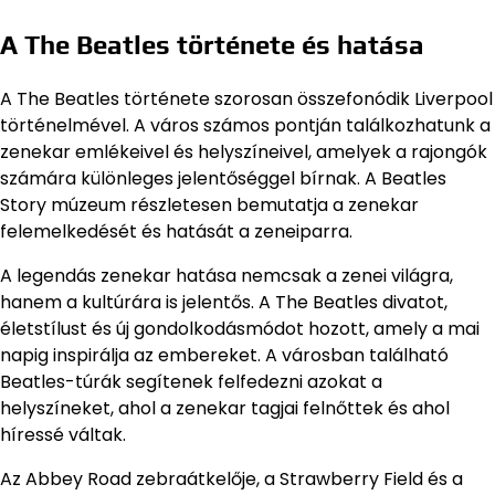
A The Beatles története és hatása
A The Beatles története szorosan összefonódik Liverpool
történelmével. A város számos pontján találkozhatunk a
zenekar emlékeivel és helyszíneivel, amelyek a rajongók
számára különleges jelentőséggel bírnak. A Beatles
Story múzeum részletesen bemutatja a zenekar
felemelkedését és hatását a zeneiparra.
A legendás zenekar hatása nemcsak a zenei világra,
hanem a kultúrára is jelentős. A The Beatles divatot,
életstílust és új gondolkodásmódot hozott, amely a mai
napig inspirálja az embereket. A városban található
Beatles-túrák segítenek felfedezni azokat a
helyszíneket, ahol a zenekar tagjai felnőttek és ahol
híressé váltak.
Az Abbey Road zebraátkelője, a Strawberry Field és a