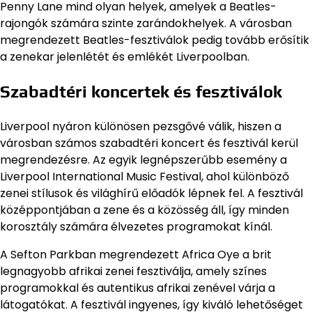
Penny Lane mind olyan helyek, amelyek a Beatles-
rajongók számára szinte zarándokhelyek. A városban
megrendezett Beatles-fesztiválok pedig tovább erősítik
a zenekar jelenlétét és emlékét Liverpoolban.
Szabadtéri koncertek és fesztiválok
Liverpool nyáron különösen pezsgővé válik, hiszen a
városban számos szabadtéri koncert és fesztivál kerül
megrendezésre. Az egyik legnépszerűbb esemény a
Liverpool International Music Festival, ahol különböző
zenei stílusok és világhírű előadók lépnek fel. A fesztivál
középpontjában a zene és a közösség áll, így minden
korosztály számára élvezetes programokat kínál.
A Sefton Parkban megrendezett Africa Oye a brit
legnagyobb afrikai zenei fesztiválja, amely színes
programokkal és autentikus afrikai zenével várja a
látogatókat. A fesztivál ingyenes, így kiváló lehetőséget