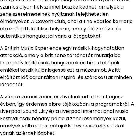
számos olyan helyszínnel büszkélkedhet, amelyek a
zene szerelmeseinek nyújtanak felejthetetlen
élményeket. A Cavern Club, ahol a The Beatles karrierje
elkezdődött, kultikus helyszín, amely élő zenével és
autentikus hangulattal várja a látogatókat.
A British Music Experience egy másik kihagyhatatlan
attrakció, amely a brit zene történetét mutatja be.
Interaktív kiállítások, hangszerek és híres fellépők
emlékei teszik különlegessé ezt a múzeumot. Az itt
eltöltött idő garantáltan inspirál és szórakoztat minden
látogatót.
A város számos zenei fesztiválnak ad otthont egész
évben, így érdemes előre tájékozódni a programokról. A
Liverpool Sound City és a Liverpool International Music
Festival csak néhány példa a zenei események közül,
amelyek változatos műfajokkal és neves előadókkal
várják az érdeklődőket.