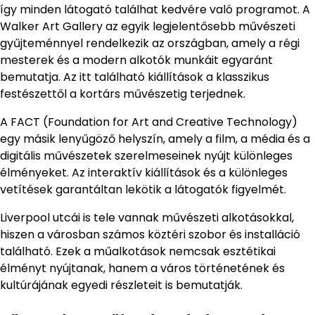
így minden látogató találhat kedvére való programot. A
Walker Art Gallery az egyik legjelentősebb művészeti
gyűjteménnyel rendelkezik az országban, amely a régi
mesterek és a modern alkotók munkáit egyaránt
bemutatja. Az itt található kiállítások a klasszikus
festészettől a kortárs művészetig terjednek.
A FACT (Foundation for Art and Creative Technology)
egy másik lenyűgöző helyszín, amely a film, a média és a
digitális művészetek szerelmeseinek nyújt különleges
élményeket. Az interaktív kiállítások és a különleges
vetítések garantáltan lekötik a látogatók figyelmét.
Liverpool utcái is tele vannak művészeti alkotásokkal,
hiszen a városban számos köztéri szobor és installáció
található. Ezek a műalkotások nemcsak esztétikai
élményt nyújtanak, hanem a város történetének és
kultúrájának egyedi részleteit is bemutatják.