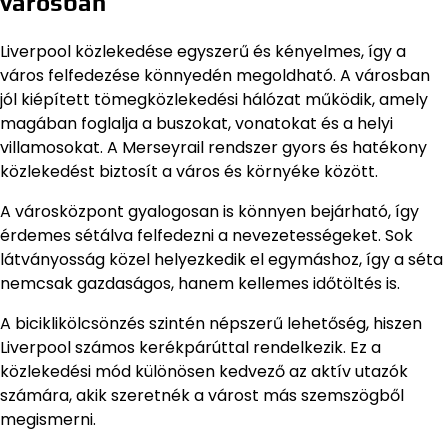
városban
Liverpool közlekedése egyszerű és kényelmes, így a
város felfedezése könnyedén megoldható. A városban
jól kiépített tömegközlekedési hálózat működik, amely
magában foglalja a buszokat, vonatokat és a helyi
villamosokat. A Merseyrail rendszer gyors és hatékony
közlekedést biztosít a város és környéke között.
A városközpont gyalogosan is könnyen bejárható, így
érdemes sétálva felfedezni a nevezetességeket. Sok
látványosság közel helyezkedik el egymáshoz, így a séta
nemcsak gazdaságos, hanem kellemes időtöltés is.
A biciklikölcsönzés szintén népszerű lehetőség, hiszen
Liverpool számos kerékpárúttal rendelkezik. Ez a
közlekedési mód különösen kedvező az aktív utazók
számára, akik szeretnék a várost más szemszögből
megismerni.