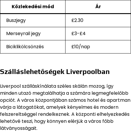
Közlekedési mód
Ár
Buszjegy
£2.30
Merseyrail jegy
£3-£4
Biciklikölcsönzés
£10/nap
Szálláslehetőségek Liverpoolban
Liverpool szálláskínálata széles skálán mozog, így
minden utazó megtalálhatja a számára legmegfelelőbb
opciót. A város központjában számos hotel és apartman
várja a látogatókat, amelyek kényelmes és modern
felszereltséggel rendelkeznek. A központi elhelyezkedés
lehetővé teszi, hogy könnyen elérjük a város főbb
látványosságait.