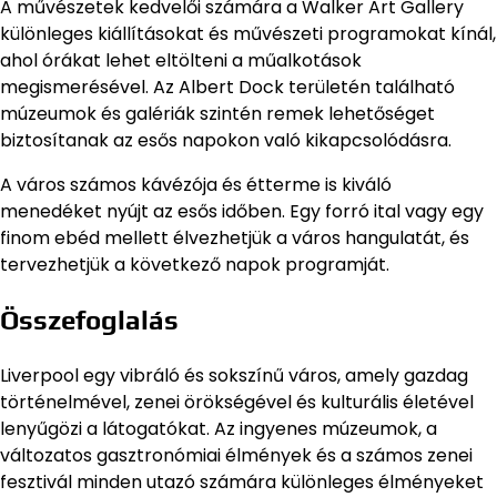
A művészetek kedvelői számára a Walker Art Gallery
különleges kiállításokat és művészeti programokat kínál,
ahol órákat lehet eltölteni a műalkotások
megismerésével. Az Albert Dock területén található
múzeumok és galériák szintén remek lehetőséget
biztosítanak az esős napokon való kikapcsolódásra.
A város számos kávézója és étterme is kiváló
menedéket nyújt az esős időben. Egy forró ital vagy egy
finom ebéd mellett élvezhetjük a város hangulatát, és
tervezhetjük a következő napok programját.
Összefoglalás
Liverpool egy vibráló és sokszínű város, amely gazdag
történelmével, zenei örökségével és kulturális életével
lenyűgözi a látogatókat. Az ingyenes múzeumok, a
változatos gasztronómiai élmények és a számos zenei
fesztivál minden utazó számára különleges élményeket