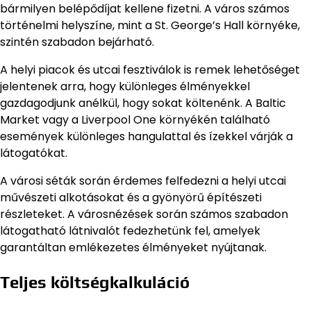
bármilyen belépődíjat kellene fizetni. A város számos
történelmi helyszíne, mint a St. George’s Hall környéke,
szintén szabadon bejárható.
A helyi piacok és utcai fesztiválok is remek lehetőséget
jelentenek arra, hogy különleges élményekkel
gazdagodjunk anélkül, hogy sokat költenénk. A Baltic
Market vagy a Liverpool One környékén található
események különleges hangulattal és ízekkel várják a
látogatókat.
A városi séták során érdemes felfedezni a helyi utcai
művészeti alkotásokat és a gyönyörű építészeti
részleteket. A városnézések során számos szabadon
látogatható látnivalót fedezhetünk fel, amelyek
garantáltan emlékezetes élményeket nyújtanak.
Teljes költségkalkuláció