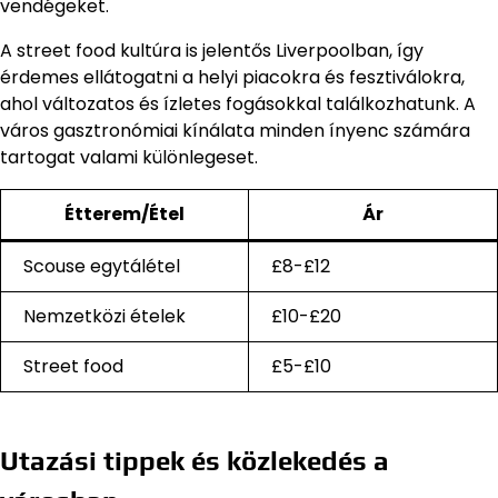
vendégeket.
A street food kultúra is jelentős Liverpoolban, így
érdemes ellátogatni a helyi piacokra és fesztiválokra,
ahol változatos és ízletes fogásokkal találkozhatunk. A
város gasztronómiai kínálata minden ínyenc számára
tartogat valami különlegeset.
Étterem/Étel
Ár
Scouse egytálétel
£8-£12
Nemzetközi ételek
£10-£20
Street food
£5-£10
Utazási tippek és közlekedés a