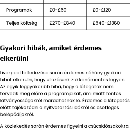
Programok
£0-£60
£0-£120
Teljes költség
£270-£840
£540-£1380
Gyakori hibák, amiket érdemes
elkerülni
Liverpool felfedezése során érdemes néhány gyakori
hibát elkerülni, hogy utazásunk zökkenőmentes legyen.
Az egyik leggyakoribb hiba, hogy a látogatók nem
tervezik meg előre a programjaikat, ami miatt fontos
látványosságokról maradhatnak le. Érdemes a látogatás
előtt tájékozódni a nyitvatartási időkről és esetleges
belépődíjakról.
A közlekedés során érdemes figyelni a csúcsidőszakokra,