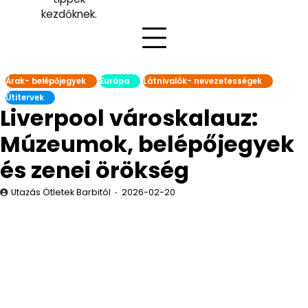
kezdőknek.
Árak- belépőjegyek
Európa
Látnivalók- nevezetességek
Útitervek
Liverpool városkalauz:
Múzeumok, belépőjegyek
és zenei örökség
Utazás Ötletek Barbitól
2026-02-20