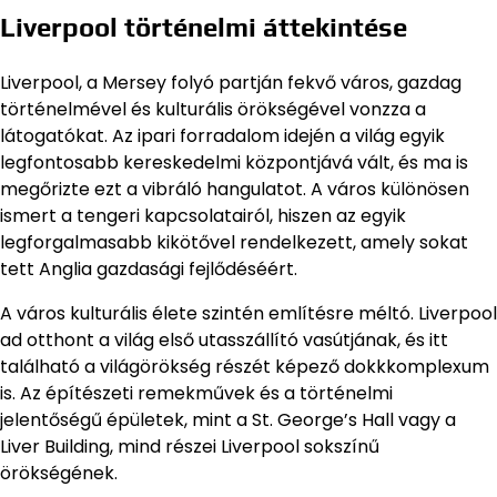
Liverpool történelmi áttekintése
Liverpool, a Mersey folyó partján fekvő város, gazdag
történelmével és kulturális örökségével vonzza a
látogatókat. Az ipari forradalom idején a világ egyik
legfontosabb kereskedelmi központjává vált, és ma is
megőrizte ezt a vibráló hangulatot. A város különösen
ismert a tengeri kapcsolatairól, hiszen az egyik
legforgalmasabb kikötővel rendelkezett, amely sokat
tett Anglia gazdasági fejlődéséért.
A város kulturális élete szintén említésre méltó. Liverpool
ad otthont a világ első utasszállító vasútjának, és itt
található a világörökség részét képező dokkkomplexum
is. Az építészeti remekművek és a történelmi
jelentőségű épületek, mint a St. George’s Hall vagy a
Liver Building, mind részei Liverpool sokszínű
örökségének.