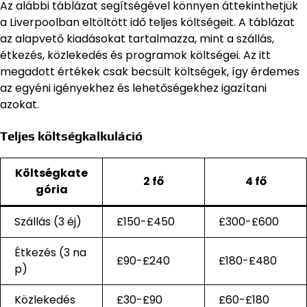
Az alábbi táblázat segítségével könnyen áttekinthetjük
a Liverpoolban eltöltött idő teljes költségeit. A táblázat
az alapvető kiadásokat tartalmazza, mint a szállás,
étkezés, közlekedés és programok költségei. Az itt
megadott értékek csak becsült költségek, így érdemes
az egyéni igényekhez és lehetőségekhez igazítani
azokat.
Teljes költségkalkuláció
Költségkate
2 fő
4 fő
gória
Szállás (3 éj)
£150-£450
£300-£600
Étkezés (3 na
£90-£240
£180-£480
p)
Közlekedés
£30-£90
£60-£180