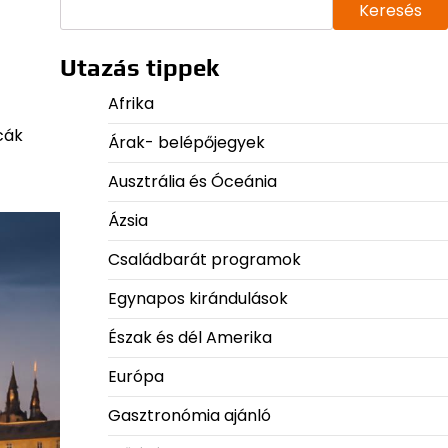
Keresés
Utazás tippek
Afrika
cák
Árak- belépőjegyek
Ausztrália és Óceánia
Ázsia
Családbarát programok
Egynapos kirándulások
Észak és dél Amerika
Európa
Gasztronómia ajánló