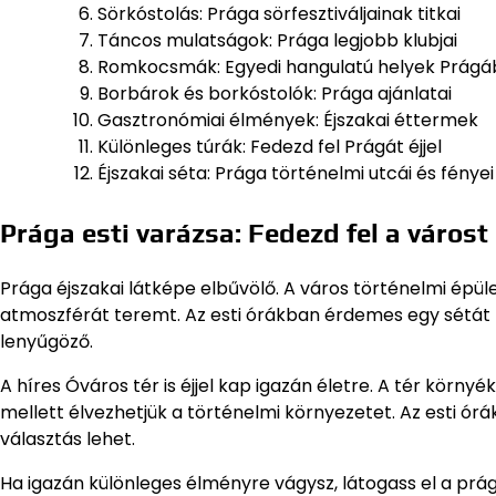
Sörkóstolás: Prága sörfesztiváljainak titkai
Táncos mulatságok: Prága legjobb klubjai
Romkocsmák: Egyedi hangulatú helyek Prág
Borbárok és borkóstolók: Prága ajánlatai
Gasztronómiai élmények: Éjszakai éttermek
Különleges túrák: Fedezd fel Prágát éjjel
Éjszakai séta: Prága történelmi utcái és fényei
Prága esti varázsa: Fedezd fel a várost 
Prága éjszakai látképe elbűvölő. A város történelmi épül
atmoszférát teremt. Az esti órákban érdemes egy sétát ten
lenyűgöző.
A híres Óváros tér is éjjel kap igazán életre. A tér körn
mellett élvezhetjük a történelmi környezetet. Az esti ór
választás lehet.
Ha igazán különleges élményre vágysz, látogass el a prág