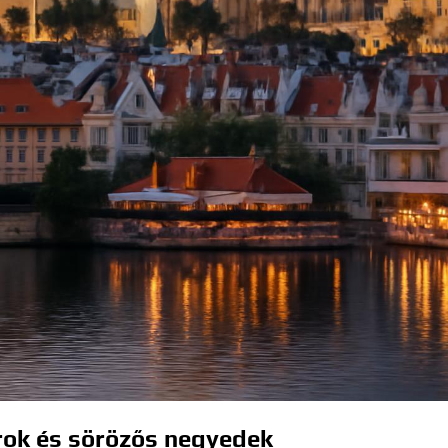
rok és sörözős negyedek