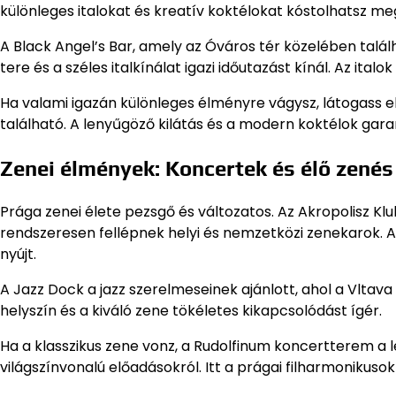
különleges italokat és kreatív koktélokat kóstolhatsz me
A Black Angel’s Bar, amely az Óváros tér közelében találh
tere és a széles italkínálat igazi időutazást kínál. Az italo
Ha valami igazán különleges élményre vágysz, látogass el
található. A lenyűgöző kilátás és a modern koktélok garan
Zenei élmények: Koncertek és élő zenés
Prága zenei élete pezsgő és változatos. Az Akropolisz Kl
rendszeresen fellépnek helyi és nemzetközi zenekarok. Az
nyújt.
A Jazz Dock a jazz szerelmeseinek ajánlott, ahol a Vltav
helyszín és a kiváló zene tökéletes kikapcsolódást ígér.
Ha a klasszikus zene vonz, a Rudolfinum koncertterem a leg
világszínvonalú előadásokról. Itt a prágai filharmonikusok 