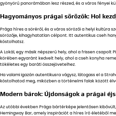
gyönyörű panorámában lesz részed, és a város fényei kül
Hagyományos prágai sörözők: Hol kezd
Prága híres a söréről, és a város sörözői a helyi kultúra 
sörözője, kihagyhatatlan célpont. Itt autentikus cseh hangu
kóstolhatsz.
A Lokál, egy másik népszerű hely, ahol a frissen csapolt P
körében egyaránt kedvelt hely, ahol a cseh konyha remek
tökéletes egy baráti összejövetelhez.
Ha valami igazán autentikusra vágysz, látogass el a Straho
kóstolhatod meg, miközben a történelmi falak között él
Modern bárok: Újdonságok a prágai éj
Az utóbbi években Prága bártérképe jelentősen kibővült,
Hemingway Bar, amely inspirációt a híres író életéből me