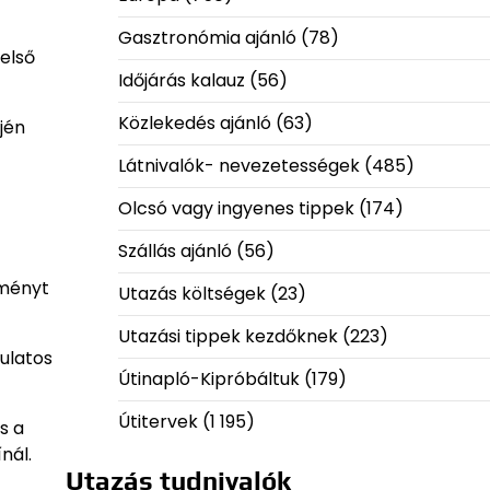
Gasztronómia ajánló
(78)
belső
Időjárás kalauz
(56)
Közlekedés ajánló
(63)
jén
Látnivalók- nevezetességek
(485)
Olcsó vagy ingyenes tippek
(174)
Szállás ajánló
(56)
lményt
Utazás költségek
(23)
Utazási tippek kezdőknek
(223)
gulatos
Útinapló-Kipróbáltuk
(179)
Útitervek
(1 195)
s a
nál.
Utazás tudnivalók