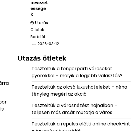
nevezet
essége
k
Utazás
Ötletek
Barbitól
2026-03-12
Utazás ötletek
Teszteltük a tengerparti városokat
gyerekkel – melyik a legjobb választás?
árra
Teszteltük az olcsó luxushoteleket – néha
tényleg megéri az akció
bor
Teszteltük a városnézést hajnalban –
is
teljesen más arcát mutatja a város
Teszteltük a repülés előtti online check-int
– így spórolhatsz időt