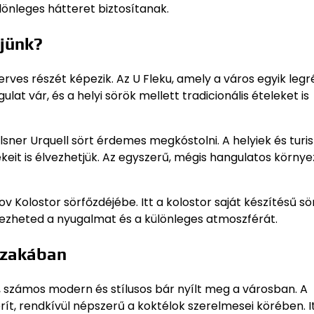
önleges hátteret biztosítanak.
jünk?
szerves részét képezik. Az U Fleku, amely a város egyik leg
lat vár, és a helyi sörök mellett tradicionális ételeket is
ilsner Urquell sört érdemes megkóstolni. A helyiek és turi
eit is élvezhetjük. Az egyszerű, mégis hangulatos környe
v Kolostor sörfőzdéjébe. Itt a kolostor saját készítésű sö
vezheted a nyugalmat és a különleges atmoszférát.
szakában
 számos modern és stílusos bár nyílt meg a városban. A
rít, rendkívül népszerű a koktélok szerelmesei körében. I