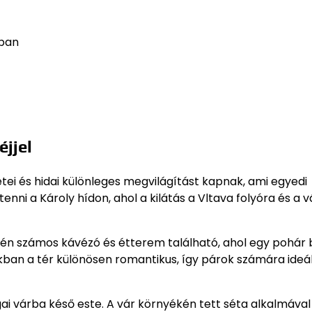
ában
éjjel
etei és hidai különleges megvilágítást kapnak, ami egyedi
ni a Károly hídon, ahol a kilátás a Vltava folyóra és a v
yékén számos kávézó és étterem található, ahol egy pohár 
ákban a tér különösen romantikus, így párok számára ideál
ai várba késő este. A vár környékén tett séta alkalmával