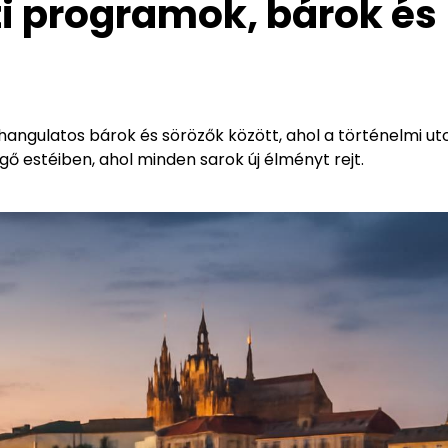
ti programok, bárok és
 hangulatos bárok és sörözők között, ahol a történelmi ut
gő estéiben, ahol minden sarok új élményt rejt.