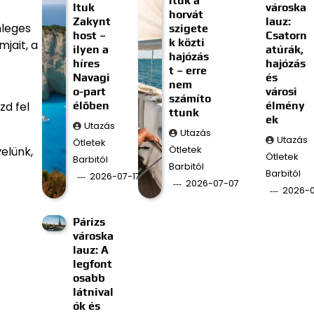
ltuk a
ltuk
városka
horvát
Zakynt
lauz:
nleges
szigete
host –
Csatorn
k közti
jait, a
ilyen a
atúrák,
hajózás
híres
hajózás
t – erre
Navagi
és
nem
o-part
városi
számíto
élőben
élmény
zd fel
ttunk
ek
Utazás
Utazás
Utazás
Ötletek
Ötletek
elünk,
Ötletek
Barbitól
Barbitól
Barbitól
2026-07-17
2026-07-07
2026-
Párizs
városka
lauz: A
legfont
osabb
látnival
ók és