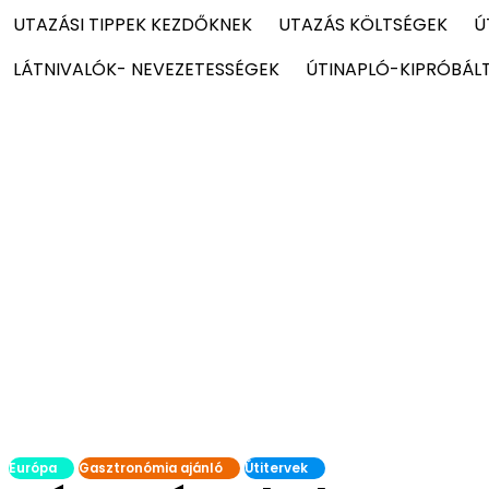
UTAZÁSI TIPPEK KEZDŐKNEK
UTAZÁS KÖLTSÉGEK
Ú
LÁTNIVALÓK- NEVEZETESSÉGEK
ÚTINAPLÓ-KIPRÓBÁL
Európa
Gasztronómia ajánló
Útitervek