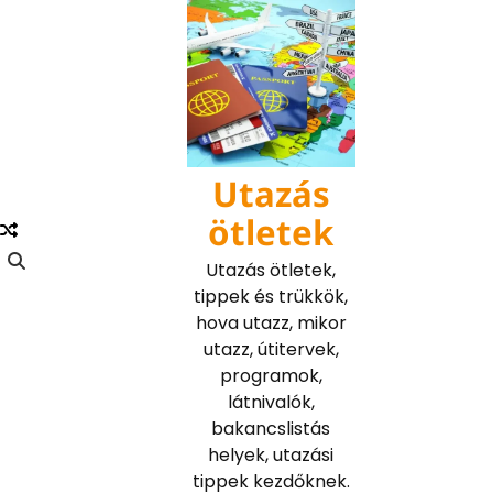
Skip
to
content
Utazás
ötletek
Utazás ötletek,
tippek és trükkök,
hova utazz, mikor
utazz, útitervek,
programok,
látnivalók,
bakancslistás
helyek, utazási
tippek kezdőknek.