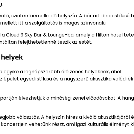
g.
ató, szintén kiemelkedő helyszín. A bár art deco stílusú 
k mellett itt a szolgáltatás is magas színvonalú.
 a Cloud 9 Sky Bar & Lounge-ba, amely a Hilton hotel tete
táltan felejthetetlenné teszik az estét.
 helyek
ub egyike a legnépszerűbb élő zenés helyeknek, ahol
 épület egyedi stílusa és a nagyszerű akusztika valódi é
a partján élvezhetjük a minőségi zenei előadásokat. A han
jobb választás. A helyszín híres a kiváló akusztikájáról é
koncertjein vehetünk részt, ami igazi kulturális élményt kí