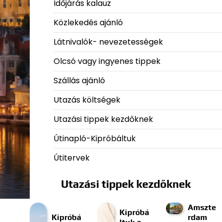
Időjárás kalauz
Közlekedés ajánló
Látnivalók- nevezetességek
Olcsó vagy ingyenes tippek
Szállás ajánló
Utazás költségek
Utazási tippek kezdőknek
Útinapló-Kipróbáltuk
Útitervek
Utazási tippek kezdőknek
Amszte
Kipróbá
Kipróbá
rdam