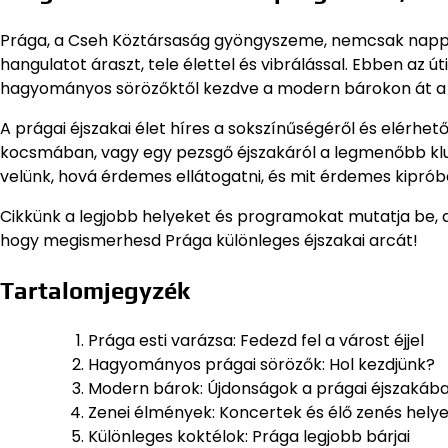
Prága, a Cseh Köztársaság gyöngyszeme, nemcsak nappal,
hangulatot áraszt, tele élettel és vibrálással. Ebben az 
hagyományos sörözőktől kezdve a modern bárokon át a 
A prágai éjszakai élet híres a sokszínűségéről és elérhe
kocsmában, vagy egy pezsgő éjszakáról a legmenőbb klu
velünk, hová érdemes ellátogatni, és mit érdemes kipróbá
Cikkünk a legjobb helyeket és programokat mutatja be, ah
hogy megismerhesd Prága különleges éjszakai arcát!
Tartalomjegyzék
Prága esti varázsa: Fedezd fel a várost éjjel
Hagyományos prágai sörözők: Hol kezdjünk?
Modern bárok: Újdonságok a prágai éjszakáb
Zenei élmények: Koncertek és élő zenés hely
Különleges koktélok: Prága legjobb bárjai