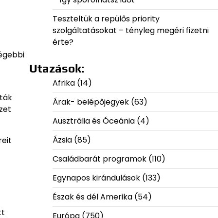
Teszteltük a repülős priority
szolgáltatásokat – tényleg megéri fizetni
érte?
régebbi
Utazások:
Afrika
(14)
sták
Árak- belépőjegyek
(63)
zet
Ausztrália és Óceánia
(4)
Ázsia
(85)
reit
Családbarát programok
(110)
Egynapos kirándulások
(133)
Észak és dél Amerika
(54)
tt
Európa
(750)