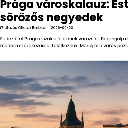
Prága városkalauz: Es
sörözős negyedek
Utazás Ötletek Barbitól
2026-02-20
Fedezd fel Prága éjszakai életének varázsát! Barangolj a
modern szórakozással találkoznak. Merülj el a város pezs