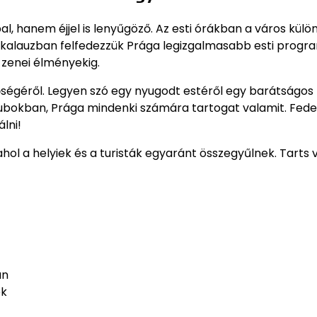
 hanem éjjel is lenyűgöző. Az esti órákban a város külö
útikalauzban felfedezzük Prága legizgalmasabb esti program
zenei élményekig.
tőségéről. Legyen szó egy nyugodt estéről egy barátságos
bokban, Prága mindenki számára tartogat valamit. Fede
lni!
ol a helyiek és a turisták egyaránt összegyűlnek. Tarts v
an
ek