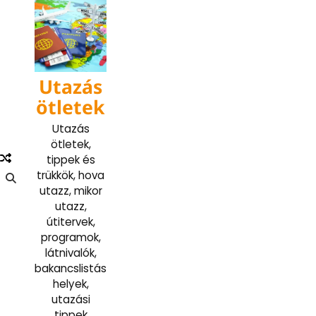
Skip
to
content
Utazás
ötletek
Utazás
ötletek,
tippek és
trükkök, hova
utazz, mikor
utazz,
útitervek,
programok,
látnivalók,
bakancslistás
helyek,
utazási
tippek