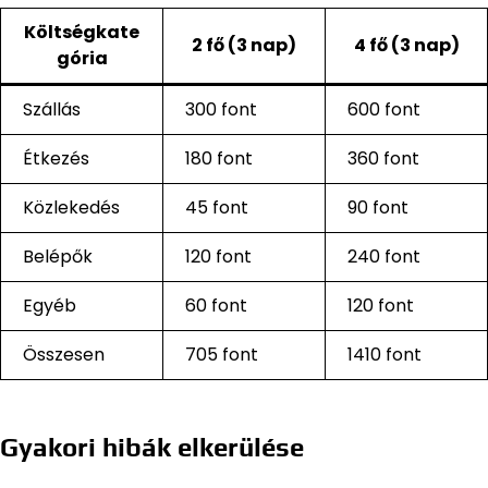
Költségkate
2 fő (3 nap)
4 fő (3 nap)
gória
Szállás
300 font
600 font
Étkezés
180 font
360 font
Közlekedés
45 font
90 font
Belépők
120 font
240 font
Egyéb
60 font
120 font
Összesen
705 font
1410 font
Gyakori hibák elkerülése