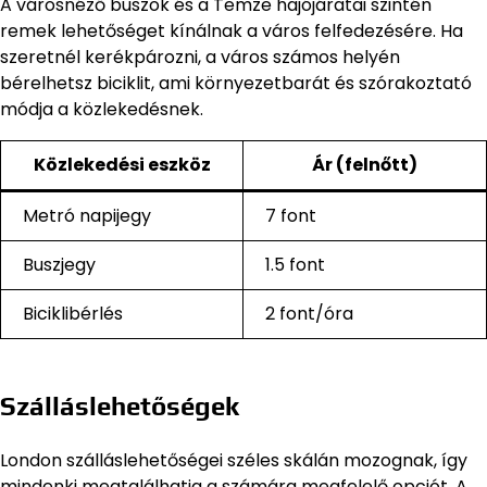
A városnéző buszok és a Temze hajójáratai szintén
remek lehetőséget kínálnak a város felfedezésére. Ha
szeretnél kerékpározni, a város számos helyén
bérelhetsz biciklit, ami környezetbarát és szórakoztató
módja a közlekedésnek.
Közlekedési eszköz
Ár (felnőtt)
Metró napijegy
7 font
Buszjegy
1.5 font
Biciklibérlés
2 font/óra
Szálláslehetőségek
London szálláslehetőségei széles skálán mozognak, így
mindenki megtalálhatja a számára megfelelő opciót. A