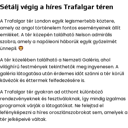
Sétálj végig a híres Trafalgar téren
A Trafalgar tér London egyik legismertebb köztere,
amely az angol történelem fontos eseményeinek állít
emléket. A tér közepén található Nelson admirális
szobra, amely a napóleoni háborúk egyik győzelmét
ünnepli.
A tér közelében található a Nemzeti Galéria, ahol
világhírű festmények tekinthetők meg ingyenesen. A
galéria látogatása után érdemes időt szánni a tér körüli
kávézók és éttermek felfedezésére is.
A Trafalgar tér gyakran ad otthont különböző
rendezvényeknek és fesztiváloknak, így mindig izgalmas
programok várják a látogatókat. Ne felejtsd el
lefényképezni a híres oroszlánszobrokat sem, amelyek a
tér jelképeivé váltak.