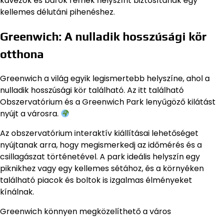
kávézók és bárok remek helyszínt biztosítanak egy
kellemes délutáni pihenéshez.
Greenwich: A nulladik hosszúsági kör
otthona
Greenwich a világ egyik legismertebb helyszíne, ahol a
nulladik hosszúsági kör található. Az itt található
Obszervatórium és a Greenwich Park lenyűgöző kilátást
nyújt a városra.
Az obszervatórium interaktív kiállításai lehetőséget
nyújtanak arra, hogy megismerkedj az időmérés és a
csillagászat történetével. A park ideális helyszín egy
piknikhez vagy egy kellemes sétához, és a környéken
található piacok és boltok is izgalmas élményeket
kínálnak.
Greenwich könnyen megközelíthető a város