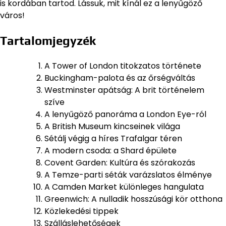
is kordában tartod. Lássuk, mit kínál ez a lenyűgöző
város!
Tartalomjegyzék
A Tower of London titokzatos története
Buckingham-palota és az őrségváltás
Westminster apátság: A brit történelem
szíve
A lenyűgöző panoráma a London Eye-ról
A British Museum kincseinek világa
Sétálj végig a híres Trafalgar téren
A modern csoda: a Shard épülete
Covent Garden: Kultúra és szórakozás
A Temze-parti séták varázslatos élménye
A Camden Market különleges hangulata
Greenwich: A nulladik hosszúsági kör otthona
Közlekedési tippek
Szálláslehetőségek