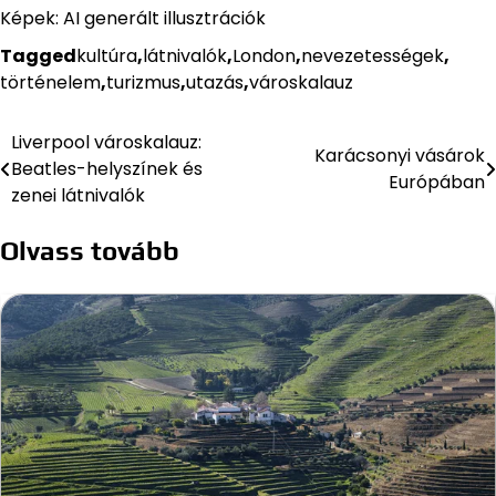
Képek: AI generált illusztrációk
Tagged
kultúra
,
látnivalók
,
London
,
nevezetességek
,
történelem
,
turizmus
,
utazás
,
városkalauz
Liverpool városkalauz:
Bejegyzés
Karácsonyi vásárok
Beatles-helyszínek és
Európában
navigáció
zenei látnivalók
Olvass tovább