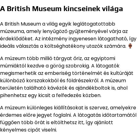
A British Museum kincseinek világa
A British Museum a világ egyik leglátogatottabb
múzeuma, amely lenyűgöző gyűjteményével várja az
érdeklődőket. Az intézmény ingyenesen látogatható, így
ideális választás a költséghatékony utazók számára.
A múzeum több millió tárgyat őriz, az egyiptomi
múmiáktól kezdve a görög szobrokig. A látogatók
megismerhetik az emberiség történelmét és kultúráját
különböző korszakokból és földrészekről. A múzeum
területén található kávézók és ajándékboltok is, ahol
pihenhetsz egy kicsit a felfedezés közben.
A múzeum különleges kiállításokat is szervez, amelyekre
érdemes előre jegyet foglalni. A látogatás időtartamától
függően több órát is eltölthetsz itt, így ajánlott
kényelmes cipőt viselni.