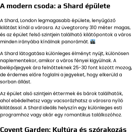
A modern csoda: a Shard épülete
A Shard, London legmagasabb épülete, lenyűgöző
kilátást kínál a városra. Az üvegtorony 310 méter magas,
és az épület felső szintjein található kilátópontok a város
minden irányába kínálnak panorámát.
A Shard látogatása különleges élményt nyújt, különösen
naplementekor, amikor a város fényei kigyúlnak. A
belépőjegyek ára felnőtteknek 25-30 font között mozog,
de érdemes előre foglalni a jegyeket, hogy elkerüld a
sorban állást.
Az épület alsó szintjein éttermek és bárok találhatók,
ahol ebédelhetsz vagy vacsorázhatsz a városra nyíló
kilátással. A Shard ideális helyszín egy különleges esti
programhoz vagy akár egy romantikus találkozóhoz.
Covent Garden: Kultúra és szórakozás