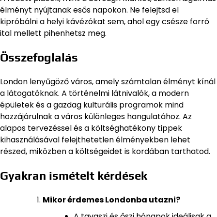
élményt nyújtanak esős napokon. Ne felejtsd el
kipróbálni a helyi kávézókat sem, ahol egy csésze forró
ital mellett pihenhetsz meg.
Összefoglalás
London lenyűgöző város, amely számtalan élményt kínál
a látogatóknak. A történelmi látnivalók, a modern
épületek és a gazdag kulturális programok mind
hozzájárulnak a város különleges hangulatához. Az
alapos tervezéssel és a költséghatékony tippek
kihasználásával felejthetetlen élményekben lehet
részed, miközben a költségeidet is kordában tarthatod.
Gyakran ismételt kérdések
Mikor érdemes Londonba utazni?
A tavaszi és őszi hónapok ideálisak a