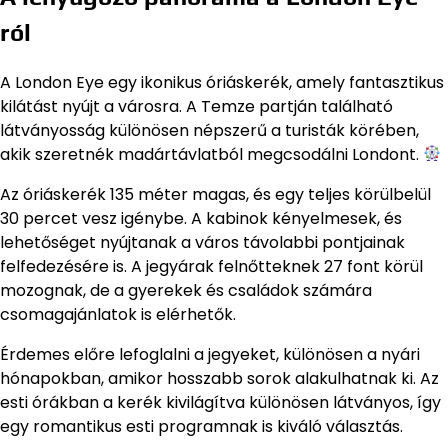
ról
A London Eye egy ikonikus óriáskerék, amely fantasztikus
kilátást nyújt a városra. A Temze partján található
látványosság különösen népszerű a turisták körében,
akik szeretnék madártávlatból megcsodálni Londont.
Az óriáskerék 135 méter magas, és egy teljes körülbelül
30 percet vesz igénybe. A kabinok kényelmesek, és
lehetőséget nyújtanak a város távolabbi pontjainak
felfedezésére is. A jegyárak felnőtteknek 27 font körül
mozognak, de a gyerekek és családok számára
csomagajánlatok is elérhetők.
Érdemes előre lefoglalni a jegyeket, különösen a nyári
hónapokban, amikor hosszabb sorok alakulhatnak ki. Az
esti órákban a kerék kivilágítva különösen látványos, így
egy romantikus esti programnak is kiváló választás.