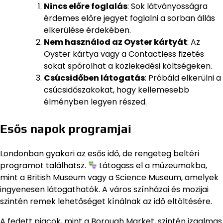
Nincs előre foglalás
: Sok látványosságra
érdemes előre jegyet foglalni a sorban állás
elkerülése érdekében.
Nem használod az Oyster kártyát
: Az
Oyster kártya vagy a Contactless fizetés
sokat spórolhat a közlekedési költségeken.
Csúcsidőben látogatás
: Próbáld elkerülni a
csúcsidőszakokat, hogy kellemesebb
élményben legyen részed.
Esős napok programjai
Londonban gyakori az esős idő, de rengeteg beltéri
programot találhatsz.
Látogass el a múzeumokba,
mint a British Museum vagy a Science Museum, amelyek
ingyenesen látogathatók. A város színházai és mozijai
szintén remek lehetőséget kínálnak az idő eltöltésére.
A fedett piacok, mint a Borough Market, szintén izgalmas