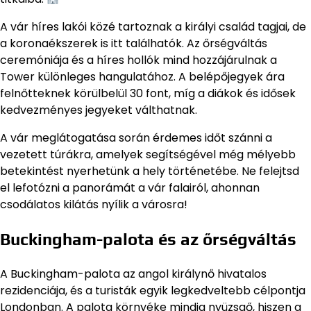
A vár híres lakói közé tartoznak a királyi család tagjai, de
a koronaékszerek is itt találhatók. Az őrségváltás
ceremóniája és a híres hollók mind hozzájárulnak a
Tower különleges hangulatához. A belépőjegyek ára
felnőtteknek körülbelül 30 font, míg a diákok és idősek
kedvezményes jegyeket válthatnak.
A vár meglátogatása során érdemes időt szánni a
vezetett túrákra, amelyek segítségével még mélyebb
betekintést nyerhetünk a hely történetébe. Ne felejtsd
el lefotózni a panorámát a vár falairól, ahonnan
csodálatos kilátás nyílik a városra!
Buckingham-palota és az őrségváltás
A Buckingham-palota az angol királynő hivatalos
rezidenciája, és a turisták egyik legkedveltebb célpontja
Londonban. A palota környéke mindig nyüzsgő, hiszen a