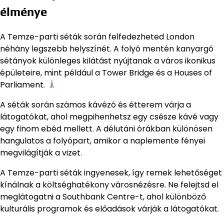
élménye
A Temze-parti séták során felfedezheted London
néhány legszebb helyszínét. A folyó mentén kanyargó
sétányok különleges kilátást nyújtanak a város ikonikus
épületeire, mint például a Tower Bridge és a Houses of
Parliament.
A séták során számos kávézó és étterem várja a
látogatókat, ahol megpihenhetsz egy csésze kávé vagy
egy finom ebéd mellett. A délutáni órákban különösen
hangulatos a folyópart, amikor a naplemente fényei
megvilágítják a vizet.
A Temze-parti séták ingyenesek, így remek lehetőséget
kínálnak a költséghatékony városnézésre. Ne felejtsd el
meglátogatni a Southbank Centre-t, ahol különböző
kulturális programok és előadások várják a látogatókat.