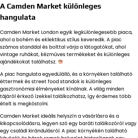
A Camden Market különleges
hangulata
Camden Market London egyik legkülönlegesebb piaca,
ahol a bohém és eklektikus stílus keveredik. A piac
számos standdal és bolttal várja a látogatókat, ahol
vintage ruhákat, kézműves termékeket és különleges
ajándékokat találhatsz.
A piac hangulata egyedülálló, és a környéken található
éttermek és street food standok is különleges
gasztronómiai élményeket kínálnak. A világ minden
tájáról érkező ízekkel találkozhatsz, így érdemes több
ételt is megkóstolni.
Camden Market ideális helyszín a vásárlásra és a
kikapcsolódásra, legyen szó egy baráti találkozóról vagy
egy családi kirándulásról. A piac környékén található