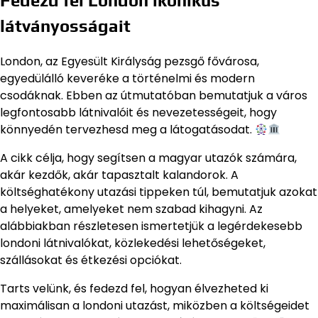
Fedezd fel London ikonikus
látványosságait
London, az Egyesült Királyság pezsgő fővárosa,
egyedülálló keveréke a történelmi és modern
csodáknak. Ebben az útmutatóban bemutatjuk a város
legfontosabb látnivalóit és nevezetességeit, hogy
könnyedén tervezhesd meg a látogatásodat.
A cikk célja, hogy segítsen a magyar utazók számára,
akár kezdők, akár tapasztalt kalandorok. A
költséghatékony utazási tippeken túl, bemutatjuk azokat
a helyeket, amelyeket nem szabad kihagyni. Az
alábbiakban részletesen ismertetjük a legérdekesebb
londoni látnivalókat, közlekedési lehetőségeket,
szállásokat és étkezési opciókat.
Tarts velünk, és fedezd fel, hogyan élvezheted ki
maximálisan a londoni utazást, miközben a költségeidet