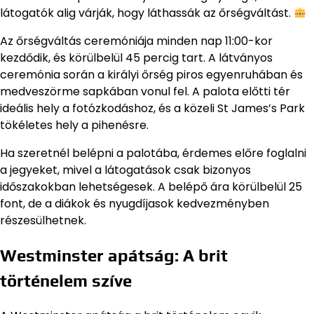
látogatók alig várják, hogy láthassák az őrségváltást.
Az őrségváltás ceremóniája minden nap 11:00-kor
kezdődik, és körülbelül 45 percig tart. A látványos
ceremónia során a királyi őrség piros egyenruhában és
medveszörme sapkában vonul fel. A palota előtti tér
ideális hely a fotózkodáshoz, és a közeli St James’s Park
tökéletes hely a pihenésre.
Ha szeretnél belépni a palotába, érdemes előre foglalni
a jegyeket, mivel a látogatások csak bizonyos
időszakokban lehetségesek. A belépő ára körülbelül 25
font, de a diákok és nyugdíjasok kedvezményben
részesülhetnek.
Westminster apátság: A brit
történelem szíve