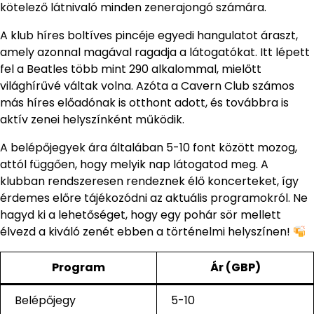
kötelező látnivaló minden zenerajongó számára.
A klub híres boltíves pincéje egyedi hangulatot áraszt,
amely azonnal magával ragadja a látogatókat. Itt lépett
fel a Beatles több mint 290 alkalommal, mielőtt
világhírűvé váltak volna. Azóta a Cavern Club számos
más híres előadónak is otthont adott, és továbbra is
aktív zenei helyszínként működik.
A belépőjegyek ára általában 5-10 font között mozog,
attól függően, hogy melyik nap látogatod meg. A
klubban rendszeresen rendeznek élő koncerteket, így
érdemes előre tájékozódni az aktuális programokról. Ne
hagyd ki a lehetőséget, hogy egy pohár sör mellett
élvezd a kiváló zenét ebben a történelmi helyszínen!
Program
Ár (GBP)
Belépőjegy
5-10