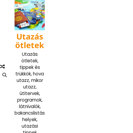
Skip
to
content
Utazás
ötletek
Utazás
ötletek,
tippek és
trükkök, hova
utazz, mikor
utazz,
útitervek,
programok,
látnivalók,
bakancslistás
helyek,
utazási
tippek