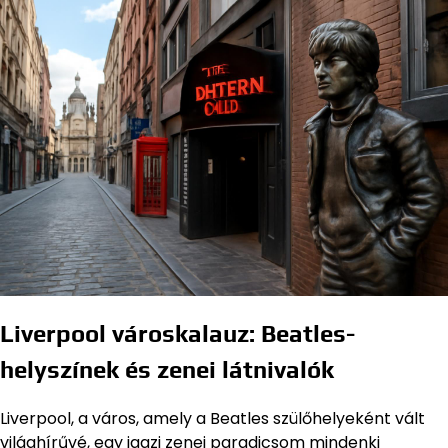
Liverpool városkalauz: Beatles-
helyszínek és zenei látnivalók
Liverpool, a város, amely a Beatles szülőhelyeként vált
világhírűvé, egy igazi zenei paradicsom mindenki