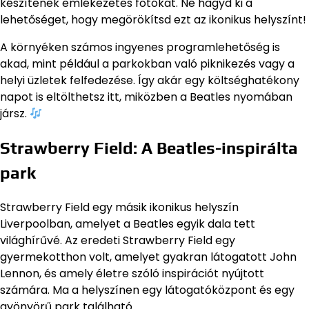
készítenek emlékezetes fotókat. Ne hagyd ki a
lehetőséget, hogy megörökítsd ezt az ikonikus helyszínt!
A környéken számos ingyenes programlehetőség is
akad, mint például a parkokban való piknikezés vagy a
helyi üzletek felfedezése. Így akár egy költséghatékony
napot is eltölthetsz itt, miközben a Beatles nyomában
jársz.
Strawberry Field: A Beatles-inspirálta
park
Strawberry Field egy másik ikonikus helyszín
Liverpoolban, amelyet a Beatles egyik dala tett
világhírűvé. Az eredeti Strawberry Field egy
gyermekotthon volt, amelyet gyakran látogatott John
Lennon, és amely életre szóló inspirációt nyújtott
számára. Ma a helyszínen egy látogatóközpont és egy
gyönyörű park található.