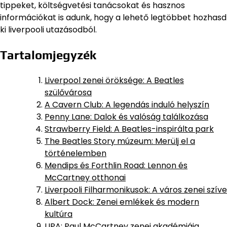
tippeket, költségvetési tanácsokat és hasznos
információkat is adunk, hogy a lehető legtöbbet hozhasd
ki liverpooli utazásodból.
Tartalomjegyzék
Liverpool zenei öröksége: A Beatles
szülővárosa
A Cavern Club: A legendás induló helyszín
Penny Lane: Dalok és valóság találkozása
Strawberry Field: A Beatles-inspirálta park
The Beatles Story múzeum: Merülj el a
történelemben
Mendips és Forthlin Road: Lennon és
McCartney otthonai
Liverpooli Filharmonikusok: A város zenei szíve
Albert Dock: Zenei emlékek és modern
kultúra
LIPA: Paul McCartney zenei akadémiája