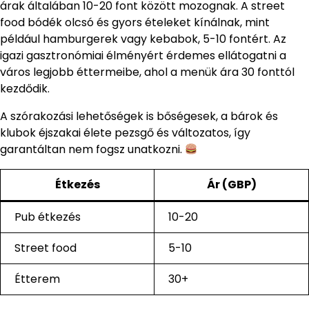
árak általában 10-20 font között mozognak. A street
food bódék olcsó és gyors ételeket kínálnak, mint
például hamburgerek vagy kebabok, 5-10 fontért. Az
igazi gasztronómiai élményért érdemes ellátogatni a
város legjobb éttermeibe, ahol a menük ára 30 fonttól
kezdődik.
A szórakozási lehetőségek is bőségesek, a bárok és
klubok éjszakai élete pezsgő és változatos, így
garantáltan nem fogsz unatkozni.
Étkezés
Ár (GBP)
Pub étkezés
10-20
Street food
5-10
Étterem
30+