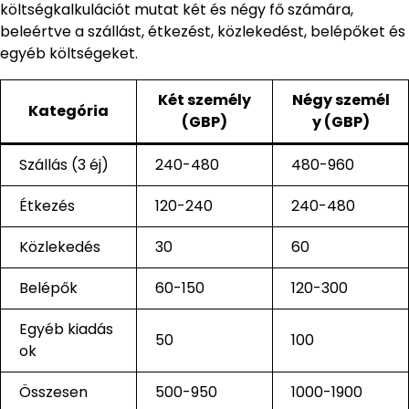
költségkalkulációt mutat két és négy fő számára,
beleértve a szállást, étkezést, közlekedést, belépőket és
egyéb költségeket.
Két személy
Négy személ
Kategória
(GBP)
y (GBP)
Szállás (3 éj)
240-480
480-960
Étkezés
120-240
240-480
Közlekedés
30
60
Belépők
60-150
120-300
Egyéb kiadás
50
100
ok
Összesen
500-950
1000-1900