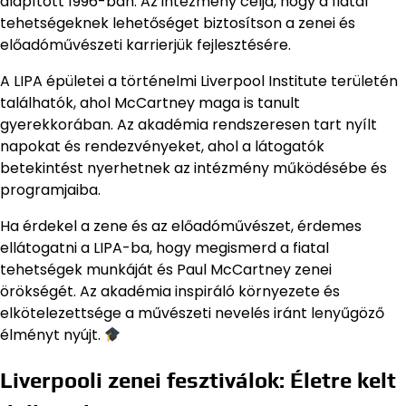
alapított 1996-ban. Az intézmény célja, hogy a fiatal
tehetségeknek lehetőséget biztosítson a zenei és
előadóművészeti karrierjük fejlesztésére.
A LIPA épületei a történelmi Liverpool Institute területén
találhatók, ahol McCartney maga is tanult
gyerekkorában. Az akadémia rendszeresen tart nyílt
napokat és rendezvényeket, ahol a látogatók
betekintést nyerhetnek az intézmény működésébe és
programjaiba.
Ha érdekel a zene és az előadóművészet, érdemes
ellátogatni a LIPA-ba, hogy megismerd a fiatal
tehetségek munkáját és Paul McCartney zenei
örökségét. Az akadémia inspiráló környezete és
elkötelezettsége a művészeti nevelés iránt lenyűgöző
élményt nyújt.
Liverpooli zenei fesztiválok: Életre kelt