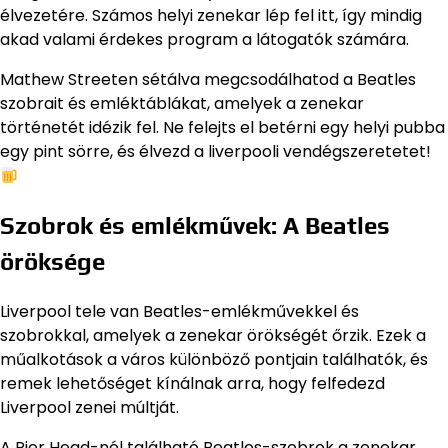
élvezetére. Számos helyi zenekar lép fel itt, így mindig
akad valami érdekes program a látogatók számára.
Mathew Streeten sétálva megcsodálhatod a Beatles
szobrait és emléktáblákat, amelyek a zenekar
történetét idézik fel. Ne felejts el betérni egy helyi pubba
egy pint sörre, és élvezd a liverpooli vendégszeretetet!
Szobrok és emlékművek: A Beatles
öröksége
Liverpool tele van Beatles-emlékművekkel és
szobrokkal, amelyek a zenekar örökségét őrzik. Ezek a
műalkotások a város különböző pontjain találhatók, és
remek lehetőséget kínálnak arra, hogy felfedezd
Liverpool zenei múltját.
A Pier Head-nél található Beatles-szobrok a zenekar