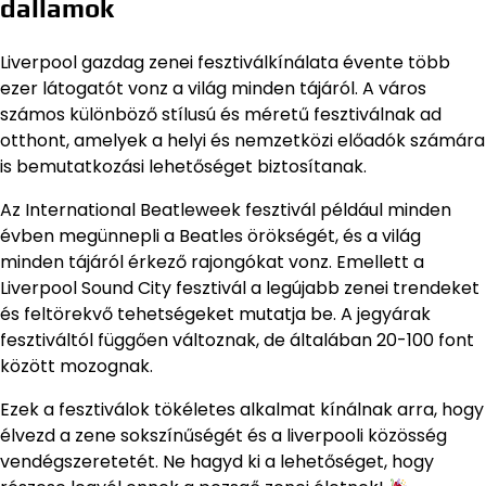
dallamok
Liverpool gazdag zenei fesztiválkínálata évente több
ezer látogatót vonz a világ minden tájáról. A város
számos különböző stílusú és méretű fesztiválnak ad
otthont, amelyek a helyi és nemzetközi előadók számára
is bemutatkozási lehetőséget biztosítanak.
Az International Beatleweek fesztivál például minden
évben megünnepli a Beatles örökségét, és a világ
minden tájáról érkező rajongókat vonz. Emellett a
Liverpool Sound City fesztivál a legújabb zenei trendeket
és feltörekvő tehetségeket mutatja be. A jegyárak
fesztiváltól függően változnak, de általában 20-100 font
között mozognak.
Ezek a fesztiválok tökéletes alkalmat kínálnak arra, hogy
élvezd a zene sokszínűségét és a liverpooli közösség
vendégszeretetét. Ne hagyd ki a lehetőséget, hogy