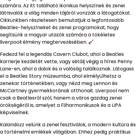
számára. Az itt található ikonikus helyszínek és zenei
látnivalók a világ minden tájáról vonzzák a látogatókat.
Cikkünkben részletesen bemutatjuk a legfontosabb
Beatles-helyszíneket és zenei programokat, hogy
segítsünk a magyar utazók számára a tökéletes
liverpooli élmény megtervezésében.
Fedezd fel a legendás Cavern Clubot, ahol a Beatles
karrierje kezdetét vette, vagy sétálj végig a híres Penny
Lane-en, ahol a dalok és a valóság találkoznak. Látogass
el a Beatles Story múzeumba, ahol elmélyülhetsz a
zenekar történetében, vagy nézd meg Lennon és
McCartney gyermekkorának otthonait. Liverpool nem
csak a Beatlesről szól, hanem a város gazdag zenei
örökségéről is, amelyet a Filharmonikusok és a LIPA
képviselnek.
Kalandozz velünk a zenei fesztiválok, a modern kultúra és
a történelmi emlékek világában. Ehhez pedig praktikus