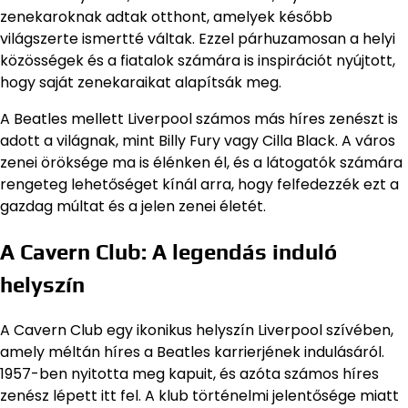
zenekaroknak adtak otthont, amelyek később
világszerte ismertté váltak. Ezzel párhuzamosan a helyi
közösségek és a fiatalok számára is inspirációt nyújtott,
hogy saját zenekaraikat alapítsák meg.
A Beatles mellett Liverpool számos más híres zenészt is
adott a világnak, mint Billy Fury vagy Cilla Black. A város
zenei öröksége ma is élénken él, és a látogatók számára
rengeteg lehetőséget kínál arra, hogy felfedezzék ezt a
gazdag múltat és a jelen zenei életét.
A Cavern Club: A legendás induló
helyszín
A Cavern Club egy ikonikus helyszín Liverpool szívében,
amely méltán híres a Beatles karrierjének indulásáról.
1957-ben nyitotta meg kapuit, és azóta számos híres
zenész lépett itt fel. A klub történelmi jelentősége miatt