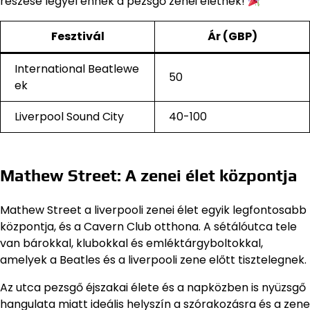
részese legyél ennek a pezsgő zenei életnek!
Fesztivál
Ár (GBP)
International Beatlewe
50
ek
Liverpool Sound City
40-100
Mathew Street: A zenei élet központja
Mathew Street a liverpooli zenei élet egyik legfontosabb
központja, és a Cavern Club otthona. A sétálóutca tele
van bárokkal, klubokkal és emléktárgyboltokkal,
amelyek a Beatles és a liverpooli zene előtt tisztelegnek.
Az utca pezsgő éjszakai élete és a napközben is nyüzsgő
hangulata miatt ideális helyszín a szórakozásra és a zene