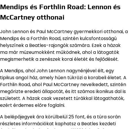
Mendips és Forthlin Road: Lennon és
McCartney otthonai
John Lennon és Paul McCartney gyermekkori otthonai, a
Mendips és a Forthlin Road, szintén kulcsfontosságú
helyszínek a Beatles-rajongók számára. Ezek a házak
ma már múzeumokként működnek, ahol a látogatók
megismerhetik a zenészek korai életét és fejlődését.
A Mendips, ahol John Lennon nagynénjével élt, egy
tipikus angol ház, amely hűen tükrözi a korabeli életet. A
Forthlin Road, ahol Paul McCartney nevelkedett, szintén
megőrizte eredeti állapotát, és itt számos ikonikus dal is
született. A házak csak vezetett túrákkal látogathatók,
ezért érdemes előre foglalni.
A belépőjegyek ára körülbelül 25 font, és a túra során
részletes információkat kaphatsz a Beatles kezdeti