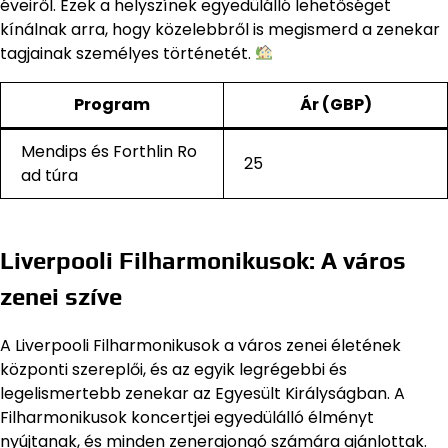
éveiről. Ezek a helyszínek egyedülálló lehetőséget
kínálnak arra, hogy közelebbről is megismerd a zenekar
tagjainak személyes történetét.
Program
Ár (GBP)
Mendips és Forthlin Ro
25
ad túra
Liverpooli Filharmonikusok: A város
zenei szíve
A Liverpooli Filharmonikusok a város zenei életének
központi szereplői, és az egyik legrégebbi és
legelismertebb zenekar az Egyesült Királyságban. A
Filharmonikusok koncertjei egyedülálló élményt
nyújtanak, és minden zenerajongó számára ajánlottak.