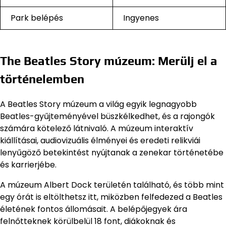
Park belépés
Ingyenes
The Beatles Story múzeum: Merülj el a
történelemben
A Beatles Story múzeum a világ egyik legnagyobb
Beatles-gyűjteményével büszkélkedhet, és a rajongók
számára kötelező látnivaló. A múzeum interaktív
kiállításai, audiovizuális élményei és eredeti relikviái
lenyűgöző betekintést nyújtanak a zenekar történetébe
és karrierjébe.
A múzeum Albert Dock területén található, és több mint
egy órát is eltölthetsz itt, miközben felfedezed a Beatles
életének fontos állomásait. A belépőjegyek ára
felnőtteknek körülbelül 18 font, diákoknak és