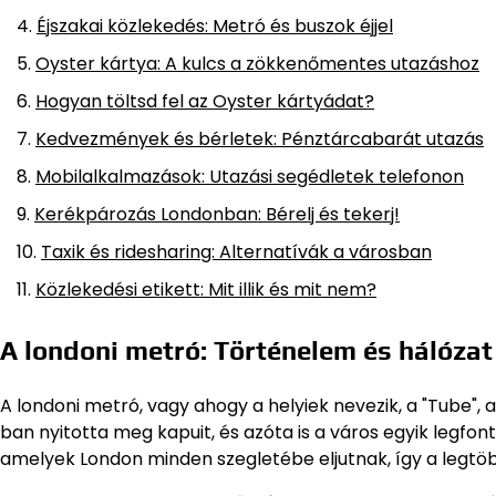
Éjszakai közlekedés: Metró és buszok éjjel
Oyster kártya: A kulcs a zökkenőmentes utazáshoz
Hogyan töltsd fel az Oyster kártyádat?
Kedvezmények és bérletek: Pénztárcabarát utazás
Mobilalkalmazások: Utazási segédletek telefonon
Kerékpározás Londonban: Bérelj és tekerj!
Taxik és ridesharing: Alternatívák a városban
Közlekedési etikett: Mit illik és mit nem?
A londoni metró: Történelem és hálózat
A londoni metró, vagy ahogy a helyiek nevezik, a "Tube", 
ban nyitotta meg kapuit, és azóta is a város egyik legfon
amelyek London minden szegletébe eljutnak, így a legt