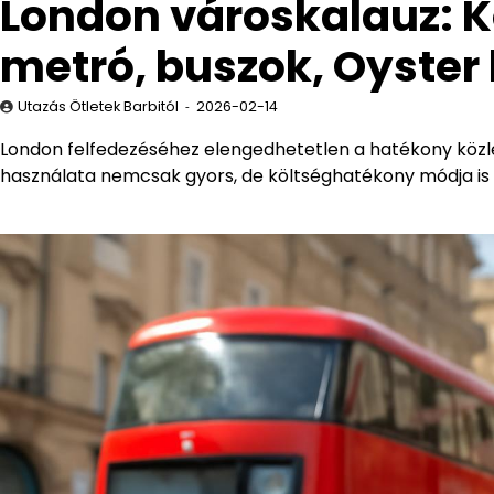
London városkalauz: K
metró, buszok, Oyster
Utazás Ötletek Barbitól
2026-02-14
London felfedezéséhez elengedhetetlen a hatékony közlek
használata nemcsak gyors, de költséghatékony módja is 