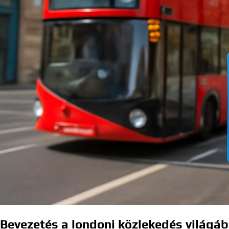
Bevezetés a londoni közlekedés világá