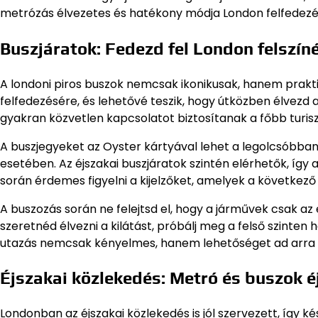
metrózás élvezetes és hatékony módja London felfedezé
Buszjáratok: Fedezd fel London felszín
A londoni piros buszok nemcsak ikonikusak, hanem prakti
felfedezésére, és lehetővé teszik, hogy útközben élvezd 
gyakran közvetlen kapcsolatot biztosítanak a főbb turiszt
A buszjegyeket az Oyster kártyával lehet a legolcsóbban
esetében. Az éjszakai buszjáratok szintén elérhetők, így
során érdemes figyelni a kijelzőket, amelyek a következő
A buszozás során ne felejtsd el, hogy a járművek csak az el
szeretnéd élvezni a kilátást, próbálj meg a felső szinten 
utazás nemcsak kényelmes, hanem lehetőséget ad arra i
Éjszakai közlekedés: Metró és buszok éj
Londonban az éjszakai közlekedés is jól szervezett, így k