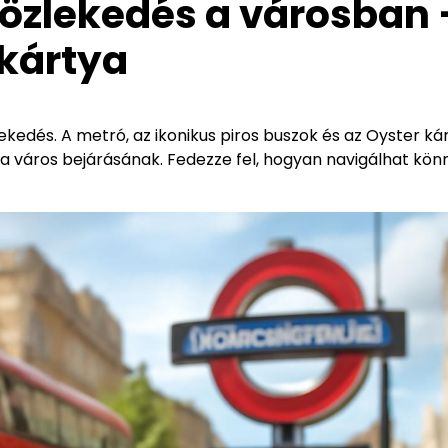
özlekedés a városban 
 kártya
edés. A metró, az ikonikus piros buszok és az Oyster ká
a város bejárásának. Fedezze fel, hogyan navigálhat kö