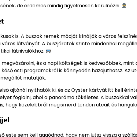
sének, de érdemes mindig figyelmesen körülnézni.
ét
kusak is. A buszok remek módját kínálják a város felszín
a város látványát. A buszjáratok szinte mindenhol megálln
ikai látnivalókhoz.
 megvásárolni, és a napi költségek is kedvezőbbek, mint
 a késő esti programokról is könnyedén hazajuthatsz. Az u
 megállót mutatják.
ső ajtónál nyithatók ki, és az Oyster kártyát itt kell érint
helyet foglalni, ahol a panoráma tökéletes. A buszokkal va
s, hogy közelebbről megismerd London utcáit és hangula
jel
éső este sem kell aggódnod, hogy nem jutsz vissza a szállá