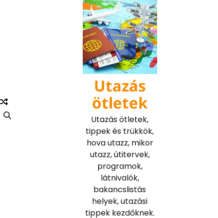
Skip
to
content
Utazás
ötletek
Utazás ötletek,
tippek és trükkök,
hova utazz, mikor
utazz, útitervek,
programok,
látnivalók,
bakancslistás
helyek, utazási
tippek kezdőknek.