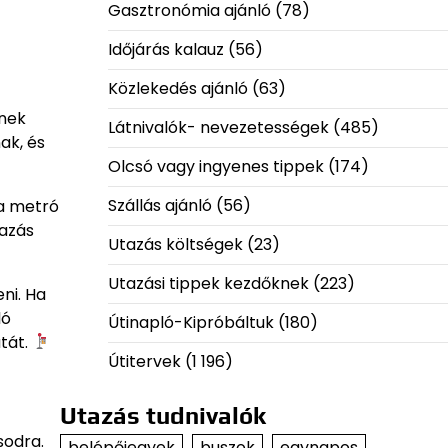
Gasztronómia ajánló
(78)
Időjárás kalauz
(56)
Közlekedés ajánló
(63)
ének
Látnivalók- nevezetességek
(485)
ak, és
Olcsó vagy ingyenes tippek
(174)
Szállás ajánló
(56)
 a metró
tazás
Utazás költségek
(23)
Utazási tippek kezdőknek
(223)
eni. Ha
ló
Útinapló-Kipróbáltuk
(180)
tát.
Útitervek
(1 196)
Utazás tudnivalók
sodra.
belépőjegyek
buszok
egynapos