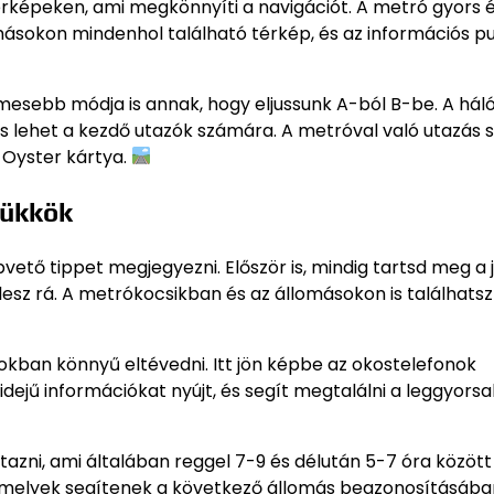
érképeken, ami megkönnyíti a navigációt. A metró gyors 
ásokon mindenhol található térkép, és az információs pu
sebb módja is annak, hogy eljussunk A-ból B-be. A hál
os lehet a kezdő utazók számára. A metróval való utazás 
 Oyster kártya.
rükkök
vető tippet megjegyezni. Először is, mindig tartsd meg a
 lesz rá. A metrókocsikban és az állomásokon is találhatsz
okban könnyű eltévedni. Itt jön képbe az okostelefonok
idejű információkat nyújt, és segít megtalálni a leggyors
tazni, ami általában reggel 7-9 és délután 5-7 óra között
 amelyek segítenek a következő állomás beazonosításába