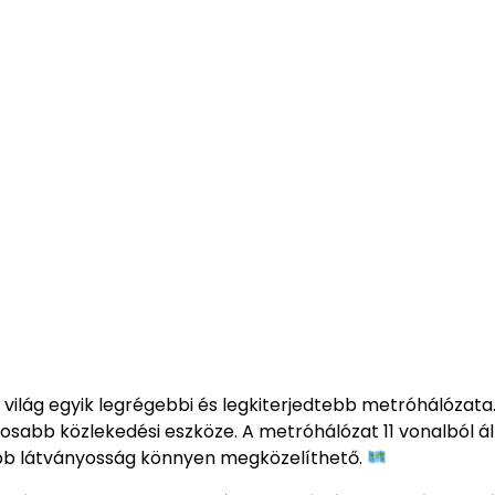
a világ egyik legrégebbi és legkiterjedtebb metróhálózata
tosabb közlekedési eszköze. A metróhálózat 11 vonalból áll
öbb látványosság könnyen megközelíthető.