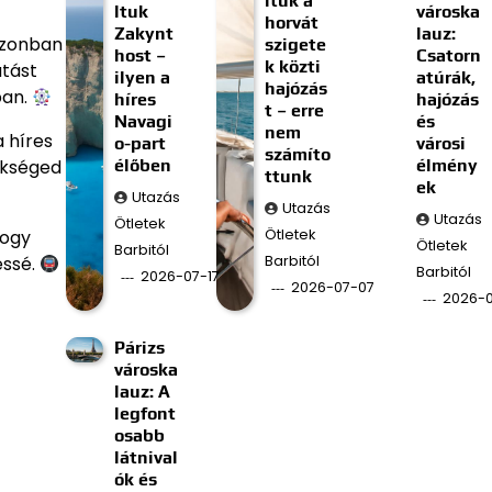
ltuk a
ltuk
városka
horvát
Zakynt
lauz:
 Azonban
szigete
host –
Csatorn
k közti
atást
ilyen a
atúrák,
hajózás
ban.
híres
hajózás
t – erre
Navagi
és
nem
 híres
o-part
városi
számíto
élőben
élmény
zükséged
ttunk
ek
Utazás
Utazás
Utazás
Ötletek
Ötletek
hogy
Ötletek
Barbitól
Barbitól
essé.
Barbitól
2026-07-17
2026-07-07
2026-
Párizs
városka
lauz: A
legfont
osabb
látnival
ók és