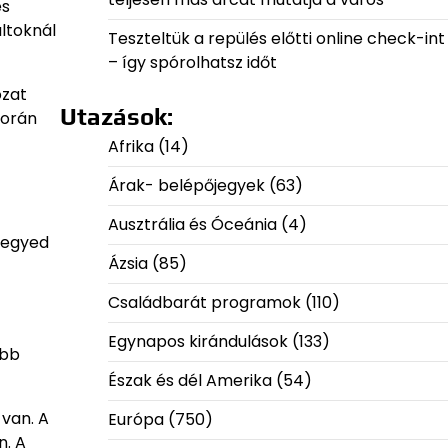
és
ltoknál
Teszteltük a repülés előtti online check-int
– így spórolhatsz időt
ózat
Utazások:
során
Afrika
(14)
Árak- belépőjegyek
(63)
Ausztrália és Óceánia
(4)
 jegyed
Ázsia
(85)
Családbarát programok
(110)
Egynapos kirándulások
(133)
abb
Észak és dél Amerika
(54)
 van. A
Európa
(750)
n. A