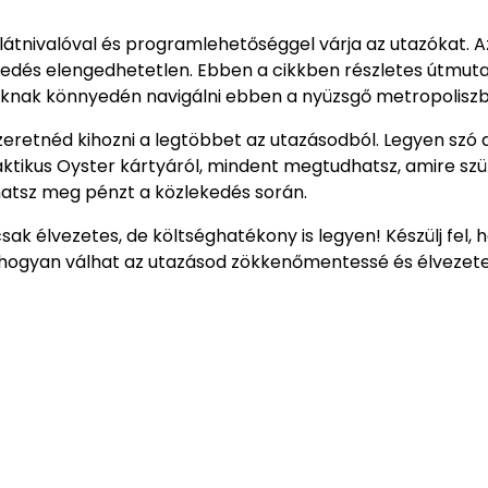
 látnivalóval és programlehetőséggel várja az utazókat.
kedés elengedhetetlen. Ebben a cikkben részletes útmut
tóknak könnyedén navigálni ebben a nyüzsgő metropolisz
eretnéd kihozni a legtöbbet az utazásodból. Legyen szó a
praktikus Oyster kártyáról, mindent megtudhatsz, amire s
hatsz meg pénzt a közlekedés során.
sak élvezetes, de költséghatékony is legyen! Készülj fel, 
, hogyan válhat az utazásod zökkenőmentessé és élvezet