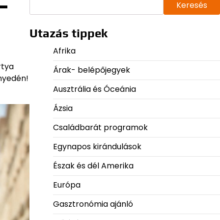
–
Keresés
Utazás tippek
Afrika
rtya
Árak- belépőjegyek
nnyedén!
Ausztrália és Óceánia
Ázsia
Családbarát programok
Egynapos kirándulások
Észak és dél Amerika
Európa
Gasztronómia ajánló