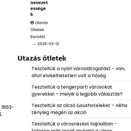
nevezet
essége
k
Utazás
Ötletek
Barbitól
2026-03-12
Utazás ötletek
Teszteltük a nyári városlátogatást – van,
ahol elviselhetetlen volt a hőség
Teszteltük a tengerparti városokat
gyerekkel – melyik a legjobb választás?
Teszteltük az olcsó luxushoteleket – néha
. 1863-
tényleg megéri az akció
,
Teszteltük a városnézést hajnalban –
teljesen más arcát mutatja a város