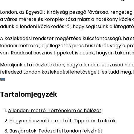
London, az Egyesült Királyság pezsgő fővárosa, rengeteg
a város mérete és komplexitása miatt a hatékony közle
adunk a londoni közlekedésről, hogy segítsünk a látoga
A közlekedési rendszer megértése kulcsfontosságú, ha sz
londoni metróról, a jellegzetes piros buszokról, vagy a 
van. Ráadásul hasznos tippeket is adunk, hogyan takarít
Merüljünk el a részletekben, hogy a londoni utazásod ne c
felfedezd London közlekedési lehetőségeit, és tudd meg
Tartalomjegyzék
A londoni metró: Történelem és hálózat
Hogyan használd a metrót: Tippek és trükkök
Buszjáratok: Fedezd fel London felszínét