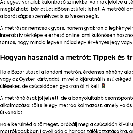
Az egyes vonalak különböző színekkel vannak jelölve a t
megbízható, bár csúcsidőben zsúfolt lehet. A metróállom
a barátságos személyzet is szívesen segít.
A metrózás nemcsak gyors, hanem gyakran a legkényelme
interaktív térképe elérhető online, ami különösen haszn
fontos, hogy mindig legyen nálad egy érvényes jegy vagy
Hogyan használd a metrót: Tippek és t
Ha először utazol a londoni metrón, érdemes néhány alap
vagy az Oyster kártyádat, mivel a kijáratnál is szükséged
üléseket, de csúcsidőben gyakran állni kell.
A metróhálózat jól jelzett, de a bonyolultabb csomópont
alkalmazása: tölts le egy metróalkalmazást, amely valós 
útvonalat.
Ha elkerülnéd a tömeget, próbálj meg a csúcsidőn kívül u
metrókocsikban figyelj oda a hangos tájékoztatásokra,