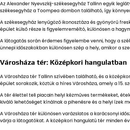
Az Alexander Nyevszkij-székesegyház Tallinn egyik leglá
székesegyház a Toompea dombon található, így könnyen
A székesegyház lenyűgöző ikonosztáza és gyönyörű fresk
épület külső része is figyelemreméltó, különösen a hagym
A látogatás során érdemes figyelembe venni, hogy a szék
ünnepi időszakokban különösen szép a hely, amikor a sz
Városháza tér: Középkori hangulatban
A Városháza tér Tallinn szívében található, és a középko
épület sorakozik, köztük a híres Városháza, amely a 15. 
A tér élettel teli piacain helyi kézműves termékeket, ét
kiváló lehetőséget kínálnak a pihenésre és a helyi ízek 
A Városháza tér különösen varázslatos a karácsonyi idősz
várja a látogatókat. A középkori hangulatú tér minden é