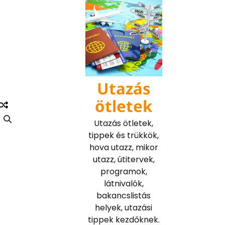
Skip
to
content
Utazás
ötletek
Utazás ötletek,
tippek és trükkök,
hova utazz, mikor
utazz, útitervek,
programok,
látnivalók,
bakancslistás
helyek, utazási
tippek kezdőknek.