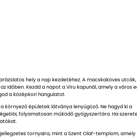
 varázslatos hely a nap kezdetéhez. A macskaköves utcák,
az időben. Kezdd a napot a Viru kapunál, amely a város e
god a középkori hangulatot.
s a környező épületek látványa lenyűgöző. Ne hagyd ki a
régebbi, folyamatosan működő gyógyszertára. Ha szeret
atókat.
 jellegzetes tornyaira, mint a Szent Olaf-templom, amely