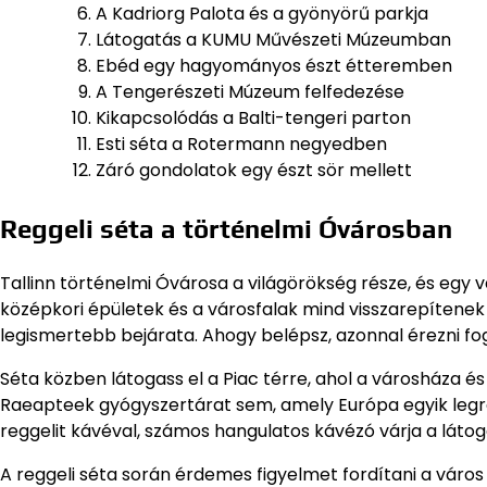
A Kadriorg Palota és a gyönyörű parkja
Látogatás a KUMU Művészeti Múzeumban
Ebéd egy hagyományos észt étteremben
A Tengerészeti Múzeum felfedezése
Kikapcsolódás a Balti-tengeri parton
Esti séta a Rotermann negyedben
Záró gondolatok egy észt sör mellett
Reggeli séta a történelmi Óvárosban
Tallinn történelmi Óvárosa a világörökség része, és egy
középkori épületek és a városfalak mind visszarepítenek 
legismertebb bejárata. Ahogy belépsz, azonnal érezni fo
Séta közben látogass el a Piac térre, ahol a városháza é
Raeapteek gyógyszertárat sem, amely Európa egyik leg
reggelit kávéval, számos hangulatos kávézó várja a látog
A reggeli séta során érdemes figyelmet fordítani a város