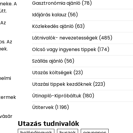
Gasztronómia ajánló
(78)
meke. A
tt.
Időjárás kalauz
(56)
 Az
Közlekedés ajánló
(63)
Látnivalók- nevezetességek
(485)
os. Az
nek.
Olcsó vagy ingyenes tippek
(174)
Szállás ajánló
(56)
Utazás költségek
(23)
nelmi
Utazási tippek kezdőknek
(223)
Útinapló-Kipróbáltuk
(180)
ttermek
Útitervek
(1 196)
 vásár
Utazás tudnivalók
belépőjegyek
buszok
egynapos