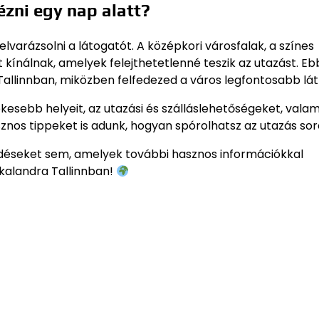
zni egy nap alatt?
 elvarázsolni a látogatót. A középkori városfalak, a színes
ínálnak, amelyek felejthetetlenné teszik az utazást. Eb
allinnban, miközben felfedezed a város legfontosabb látn
kesebb helyeit, az utazási és szálláslehetőségeket, valam
sznos tippeket is adunk, hogyan spórolhatsz az utazás sor
kérdéseket sem, amelyek további hasznos információkkal
 kalandra Tallinnban!