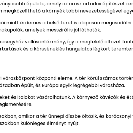
tványosabb épülete, amely az orosz ortodox építészet re
 megközelíthető a környék többi nevezetességével együ
ói miatt érdemes a belső teret is alaposan megcsodálni.
akupolák, amelyek messziről is jól láthatók.
esegyház vallási intézmény, így a megfelelő öltözet font
ertartások és a kóruséneklés hangulatos légkört teremte
ri városközpont központi eleme. A tér körül számos törté
században épült, és Európa egyik legrégebbi városháza.
eleket és italokat vásárolhatunk. A környező kávézók és é
megismerésére.
akban, amikor a tér ünnepi díszbe öltözik, és karácsonyi
vszakban különleges élményt nyújt.