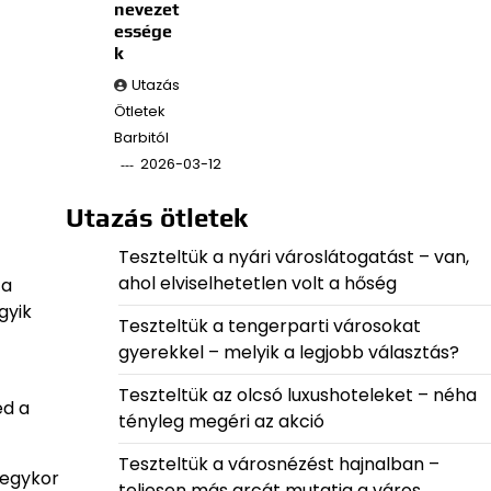
nevezet
essége
k
Utazás
Ötletek
Barbitól
2026-03-12
Utazás ötletek
Teszteltük a nyári városlátogatást – van,
ahol elviselhetetlen volt a hőség
 a
gyik
Teszteltük a tengerparti városokat
gyerekkel – melyik a legjobb választás?
Teszteltük az olcsó luxushoteleket – néha
ed a
tényleg megéri az akció
Teszteltük a városnézést hajnalban –
 egykor
teljesen más arcát mutatja a város