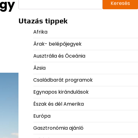
egy
Keresés
Utazás tippek
Afrika
Árak- belépőjegyek
Ausztrália és Óceánia
Ázsia
Családbarát programok
Egynapos kirándulások
Észak és dél Amerika
Európa
Gasztronómia ajánló