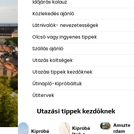
Időjárás kalauz
Közlekedés ajánló
Látnivalók- nevezetességek
Olcsó vagy ingyenes tippek
Szállás ajánló
Utazás költségek
Utazási tippek kezdőknek
Útinapló-Kipróbáltuk
Útitervek
Utazási tippek kezdőknek
Amszte
Kipróbá
Kipróbá
rdam