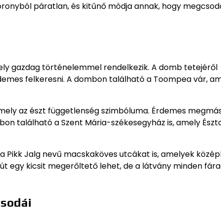
oronyból páratlan, és kitűnő módja annak, hogy megcsod
ely gazdag történelemmel rendelkezik. A domb tetejéről
érdemes felkeresni. A dombon található a Toompea vár, a
amely az észt függetlenség szimbóluma. Érdemes megmás
mbon található a Szent Mária-székesegyház is, amely Észt
 a Pikk Jalg nevű macskaköves utcákat is, amelyek közép
 út egy kicsit megerőltető lehet, de a látvány minden fár
csodái