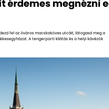
Mit érdemes megnézni 
Fedezd fel az óváros macskaköves utcáit, látogasd meg a
kesegyházat. A tengerparti kilátás és a helyi kávézók