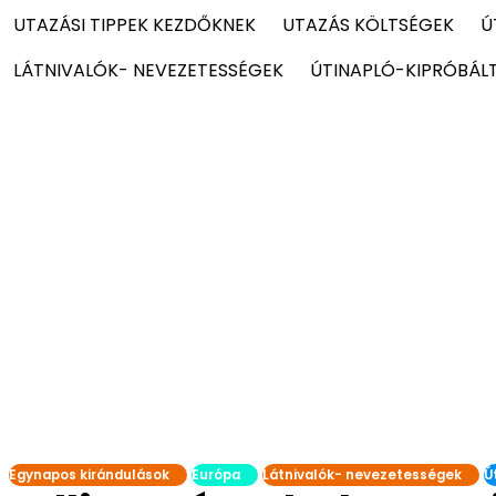
UTAZÁSI TIPPEK KEZDŐKNEK
UTAZÁS KÖLTSÉGEK
Ú
LÁTNIVALÓK- NEVEZETESSÉGEK
ÚTINAPLÓ-KIPRÓBÁL
Egynapos kirándulások
Európa
Látnivalók- nevezetességek
Ú