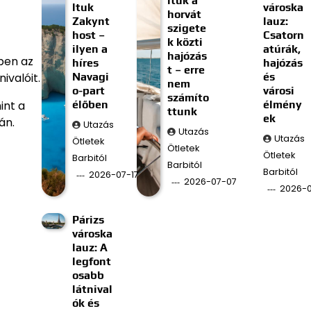
ltuk a
ltuk
városka
horvát
Zakynt
lauz:
szigete
host –
Csatorn
k közti
ilyen a
atúrák,
hajózás
ben az
híres
hajózás
t – erre
Navagi
és
ivalóit.
nem
o-part
városi
számíto
élőben
élmény
int a
ttunk
ek
án.
Utazás
Utazás
Utazás
Ötletek
Ötletek
Ötletek
Barbitól
Barbitól
Barbitól
2026-07-17
2026-07-07
2026-
Párizs
városka
lauz: A
legfont
osabb
látnival
ók és