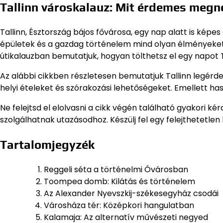
Tallinn városkalauz: Mit érdemes megné
Tallinn, Észtország bájos fővárosa, egy nap alatt is képes
épületek és a gazdag történelem mind olyan élményeket k
útikalauzban bemutatjuk, hogyan tölthetsz el egy napot T
Az alábbi cikkben részletesen bemutatjuk Tallinn legérde
helyi ételeket és szórakozási lehetőségeket. Emellett ha
Ne felejtsd el elolvasni a cikk végén található gyakori 
szolgálhatnak utazásodhoz. Készülj fel egy felejthetetlen
Tartalomjegyzék
Reggeli séta a történelmi Óvárosban
Toompea domb: Kilátás és történelem
Az Alexander Nyevszkij-székesegyház csodái
Városháza tér: Középkori hangulatban
Kalamaja: Az alternatív művészeti negyed