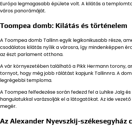
Európa legmagasabb épülete volt. A kilátás a templomt
város panorámáját.
Toompea domb: Kilátás és történelem
A Toompea domb Tallinn egyik legikonikusabb része, am
csodálatos kilátás nyílik a városra, így mindenképpen 
az észt parlament otthona.
A vár környezetében található a Pikk Hermann torony, 
tornyot, hogy még jobb rálátást kapjunk Tallinnra. A do
legrégebbi temploma.
A Toompea felfedezése során fedezd fel a Luhike Jalg és
hangulatukkal varázsolják el a látogatókat. Az ide vezető
megér.
Az Alexander Nyevszkij-székesegyház 