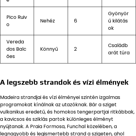
Gyönyör
Pico Ruiv
Nehéz
6
ű kilátás
o
ok
Vereda
Családb
dos Balc
Könnyű
2
arát túra
ões
A legszebb strandok és vízi élmények
Madeira strandjai és vízi élményei szintén izgalmas
programokat kínálnak az utazóknak. Bár a sziget
vulkanikus eredetű, és homokos tengerpartjai ritkábbak,
a kavicsos és sziklás partok különleges élményt
nyújtanak. A Praia Formosa, Funchal közelében, a
legnagyobb és legismertebb strand a szigeten, ahol