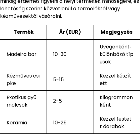
mindig érdemes figyelni a helyi termékek minőségére, és
lehetőség szerint közvetlenül a termelőktől vagy
kézművesektől vásárolni.
Termék
Ár (EUR)
Megjegyzés
Üvegenként,
Madeira bor
10-30
különböző típ
usok
Kézműves csi
Kézzel készít
5-15
pke
ett
Exotikus gyü
Kilogrammon
2-5
mölcsök
ként
Kézzel festet
Kerámia
10-25
t darabok