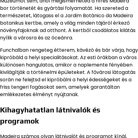
Múzeumot sem, ahol megismerheted a híres Madeira
bor történetét és gyártási folyamatát. Ha szereted a
természetet, látogass el a Jardim Botânico da Madeira
botanikus kertbe, amely a világ minden tájáról érkező
növényfajoknak ad otthont. A kertből csodálatos kilátás
nyílik a városra és az óceánra.
Funchalban rengeteg étterem, kávézó és bár várja, hogy
kipróbáld a helyi specialitásokat. Az esti órákban a város
különösen hangulatos, amikor a naplemente fényében
kivilágítják a történelmi épületeket. A fővárosi látogatás
során ne felejtsd el kipróbálni a helyi édességeket és a
friss tengeri fogásokat sem, amelyek garantáltan
emlékezetes élményt nyújtanak.
Kihagyhatatlan látnivalók és
programok
Madeira számos olyan látnivalót és programot kínál,