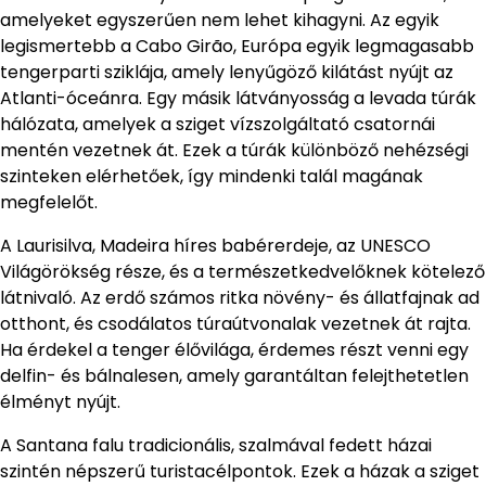
amelyeket egyszerűen nem lehet kihagyni. Az egyik
legismertebb a Cabo Girão, Európa egyik legmagasabb
tengerparti sziklája, amely lenyűgöző kilátást nyújt az
Atlanti-óceánra. Egy másik látványosság a levada túrák
hálózata, amelyek a sziget vízszolgáltató csatornái
mentén vezetnek át. Ezek a túrák különböző nehézségi
szinteken elérhetőek, így mindenki talál magának
megfelelőt.
A Laurisilva, Madeira híres babérerdeje, az UNESCO
Világörökség része, és a természetkedvelőknek kötelező
látnivaló. Az erdő számos ritka növény- és állatfajnak ad
otthont, és csodálatos túraútvonalak vezetnek át rajta.
Ha érdekel a tenger élővilága, érdemes részt venni egy
delfin- és bálnalesen, amely garantáltan felejthetetlen
élményt nyújt.
A Santana falu tradicionális, szalmával fedett házai
szintén népszerű turistacélpontok. Ezek a házak a sziget