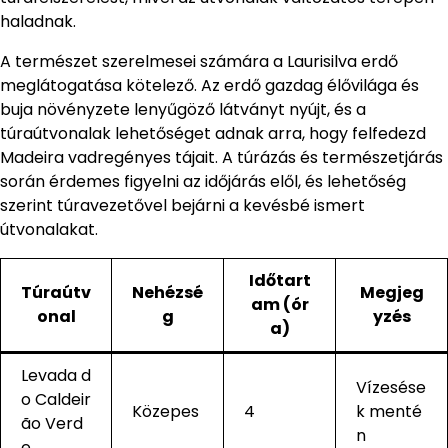
haladnak.
A természet szerelmesei számára a Laurisilva erdő
meglátogatása kötelező. Az erdő gazdag élővilága és
buja növényzete lenyűgöző látványt nyújt, és a
túraútvonalak lehetőséget adnak arra, hogy felfedezd
Madeira vadregényes tájait. A túrázás és természetjárás
során érdemes figyelni az időjárás elől, és lehetőség
szerint túravezetővel bejárni a kevésbé ismert
útvonalakat.
Időtart
Túraútv
Nehézsé
Megjeg
am (ór
onal
g
yzés
a)
Levada d
Vízesése
o Caldeir
Közepes
4
k menté
ão Verd
n
e