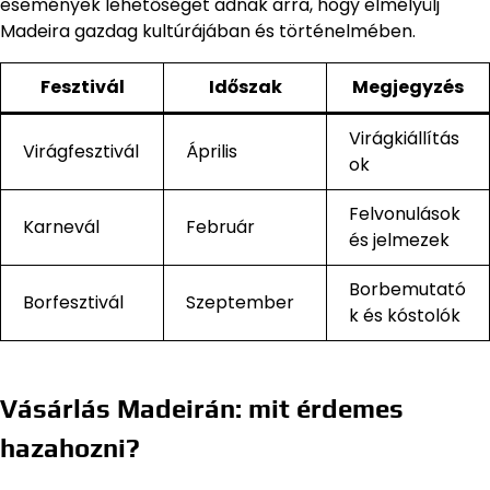
események lehetőséget adnak arra, hogy elmélyülj
Madeira gazdag kultúrájában és történelmében.
Fesztivál
Időszak
Megjegyzés
Virágkiállítás
Virágfesztivál
Április
ok
Felvonulások
Karnevál
Február
és jelmezek
Borbemutató
Borfesztivál
Szeptember
k és kóstolók
Vásárlás Madeirán: mit érdemes
hazahozni?