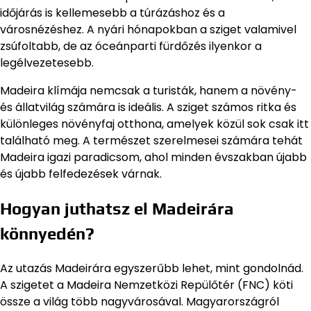
időjárás is kellemesebb a túrázáshoz és a
városnézéshez. A nyári hónapokban a sziget valamivel
zsúfoltabb, de az óceánparti fürdőzés ilyenkor a
legélvezetesebb.
Madeira klímája nemcsak a turisták, hanem a növény-
és állatvilág számára is ideális. A sziget számos ritka és
különleges növényfaj otthona, amelyek közül sok csak itt
található meg. A természet szerelmesei számára tehát
Madeira igazi paradicsom, ahol minden évszakban újabb
és újabb felfedezések várnak.
Hogyan juthatsz el Madeirára
könnyedén?
Az utazás Madeirára egyszerűbb lehet, mint gondolnád.
A szigetet a Madeira Nemzetközi Repülőtér (FNC) köti
össze a világ több nagyvárosával. Magyarországról