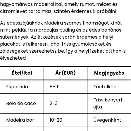
hagyományos madeirai ital, amely rumot, mézet és
citromlevet tartalmaz, szintén érdemes kipróbálni.
Az édesszájúaknak Madeira számos finomságot kínál,
mint például a maracujás puding és az édes banános
sütemények. Az étkezések során érdemes a helyi
piacokat is felkeresni, ahol friss gyümölcsöket és
zöldségeket szerezhetsz be, így a helyi ízeket otthon is
élvezheted.
Étel/Ital
Ár (EUR)
Megjegyzés
Espetada
8-15
Főételként
Friss kenyérf
Bolo do caco
2-3
ajta
Madeira bor
10-20
Üvegenként