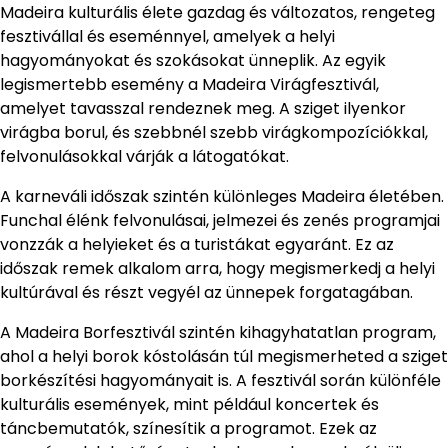
Madeira kulturális élete gazdag és változatos, rengeteg
fesztivállal és eseménnyel, amelyek a helyi
hagyományokat és szokásokat ünneplik. Az egyik
legismertebb esemény a Madeira Virágfesztivál,
amelyet tavasszal rendeznek meg. A sziget ilyenkor
virágba borul, és szebbnél szebb virágkompozíciókkal,
felvonulásokkal várják a látogatókat.
A karneváli időszak szintén különleges Madeira életében.
Funchal élénk felvonulásai, jelmezei és zenés programjai
vonzzák a helyieket és a turistákat egyaránt. Ez az
időszak remek alkalom arra, hogy megismerkedj a helyi
kultúrával és részt vegyél az ünnepek forgatagában.
A Madeira Borfesztivál szintén kihagyhatatlan program,
ahol a helyi borok kóstolásán túl megismerheted a sziget
borkészítési hagyományait is. A fesztivál során különféle
kulturális események, mint például koncertek és
táncbemutatók, színesítik a programot. Ezek az