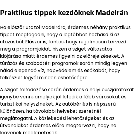
Praktikus tippek kezdőknek Madeirán
Ha először utazol Madeirára, érdemes néhány praktikus
tippet megfogadni, hogy a legtöbbet hozhasd ki az
utazásból. Először is, fontos, hogy rugalmasan tervezd
meg a programjaidat, hiszen a sziget változatos
időjárása miatt érdemes figyelni az előrejelzéseket. A
túrázás és szabadtéri programok során mindig legyen
nálad elegendő víz, napvédelem és esőkabát, hogy
felkészült legyél minden eshetőségre.
A sziget felfedezése során érdemes a helyi buszjáratokat
igénybe venni, amelyek jól lefedik a főbb városokat és
turisztikai helyszíneket. Az autóbérlés is népszerű,
különösen, ha távolabbi helyeket szeretnél
meglátogatni. A közlekedési lehetőségeket és az
útvonalakat érdemes előre megtervezni, hogy ne
legyenek meglepetések.