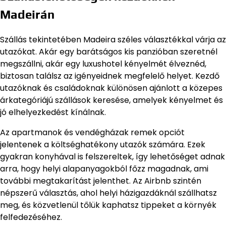
Madeirán
Szállás tekintetében Madeira széles választékkal várja az
utazókat. Akár egy barátságos kis panzióban szeretnél
megszállni, akár egy luxushotel kényelmét élveznéd,
biztosan találsz az igényeidnek megfelelő helyet. Kezdő
utazóknak és családoknak különösen ajánlott a közepes
árkategóriájú szállások keresése, amelyek kényelmet és
jó elhelyezkedést kínálnak.
Az apartmanok és vendégházak remek opciót
jelentenek a költséghatékony utazók számára. Ezek
gyakran konyhával is felszereltek, így lehetőséget adnak
arra, hogy helyi alapanyagokból főzz magadnak, ami
további megtakarítást jelenthet. Az Airbnb szintén
népszerű választás, ahol helyi házigazdáknál szállhatsz
meg, és közvetlenül tőlük kaphatsz tippeket a környék
felfedezéséhez.