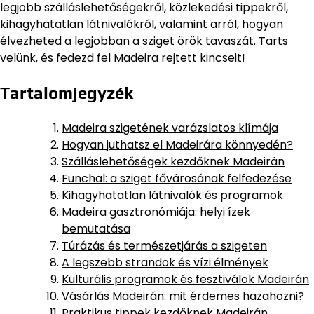
legjobb szálláslehetőségekről, közlekedési tippekről,
kihagyhatatlan látnivalókról, valamint arról, hogyan
élvezheted a legjobban a sziget örök tavaszát. Tarts
velünk, és fedezd fel Madeira rejtett kincseit!
Tartalomjegyzék
Madeira szigetének varázslatos klímája
Hogyan juthatsz el Madeirára könnyedén?
Szálláslehetőségek kezdőknek Madeirán
Funchal: a sziget fővárosának felfedezése
Kihagyhatatlan látnivalók és programok
Madeira gasztronómiája: helyi ízek
bemutatása
Túrázás és természetjárás a szigeten
A legszebb strandok és vízi élmények
Kulturális programok és fesztiválok Madeirán
Vásárlás Madeirán: mit érdemes hazahozni?
Praktikus tippek kezdőknek Madeirán