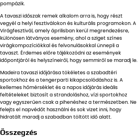
pompázik.
A tavaszi időszak remek alkalom arra is, hogy részt
vegyél a helyi fesztiválokon és kulturális programokon. A
Virágfesztivál, amely áprilisban kerül megrendezésre,
különösen látványos esemény, ahol a sziget színes
virágkompozíciókkal és felvonulásokkal ünnepli a
tavaszt. Érdemes előre tájékozódni az események
időpontjáról és helyszíneiről, hogy semmiről se maradj le.
Madeira tavaszi időjárása tökéletes a szabadtéri
sportokhoz és a tengerparti kikapcsolódáshoz is. A
kellemes hőmérséklet és a napos időjárás ideális
feltételeket biztosít a strandoláshoz, vízi sportokhoz
vagy egyszerűen csak a pihenéshez a természetben. Ne
felejts el napvédőt használni és sok vizet inni, hogy
hidratált maradj a szabadban töltött idő alatt.
Összegzés