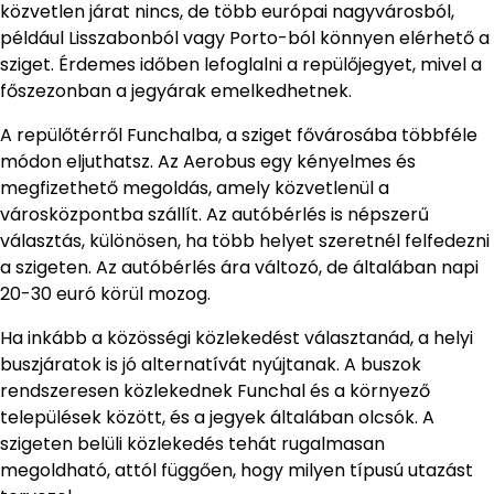
közvetlen járat nincs, de több európai nagyvárosból,
például Lisszabonból vagy Porto-ból könnyen elérhető a
sziget. Érdemes időben lefoglalni a repülőjegyet, mivel a
főszezonban a jegyárak emelkedhetnek.
A repülőtérről Funchalba, a sziget fővárosába többféle
módon eljuthatsz. Az Aerobus egy kényelmes és
megfizethető megoldás, amely közvetlenül a
városközpontba szállít. Az autóbérlés is népszerű
választás, különösen, ha több helyet szeretnél felfedezni
a szigeten. Az autóbérlés ára változó, de általában napi
20-30 euró körül mozog.
Ha inkább a közösségi közlekedést választanád, a helyi
buszjáratok is jó alternatívát nyújtanak. A buszok
rendszeresen közlekednek Funchal és a környező
települések között, és a jegyek általában olcsók. A
szigeten belüli közlekedés tehát rugalmasan
megoldható, attól függően, hogy milyen típusú utazást