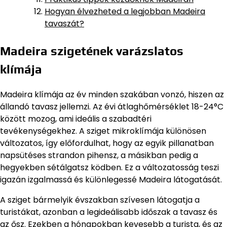
Hogyan élvezheted a legjobban Madeira
tavaszát?
Madeira szigetének varázslatos
klímája
Madeira klímája az év minden szakában vonzó, hiszen az
állandó tavasz jellemzi. Az évi átlaghőmérséklet 18-24°C
között mozog, ami ideális a szabadtéri
tevékenységekhez. A sziget mikroklímája különösen
változatos, így előfordulhat, hogy az egyik pillanatban
napsütéses strandon pihensz, a másikban pedig a
hegyekben sétálgatsz ködben. Ez a változatosság teszi
igazán izgalmassá és különlegessé Madeira látogatását.
A sziget bármelyik évszakban szívesen látogatja a
turistákat, azonban a legideálisabb időszak a tavasz és
az ősz. Ezekben a hónapokban kevesebb a turista, és az