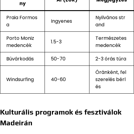
ny
Praia Formos
Nyilvános str
Ingyenes
a
and
Porto Moniz
Természetes
1.5-3
medencék
medencék
Búvárkodás
50-70
2-3 órás túra
Óránként, fel
Windsurfing
40-60
szerelés bérl
és
Kulturális programok és fesztiválok
Madeirán