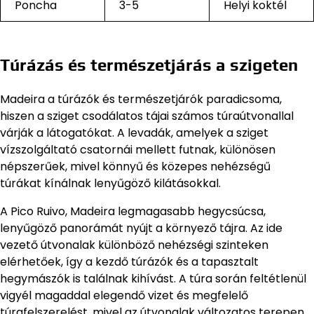
Poncha
3-5
Helyi koktél
Túrázás és természetjárás a szigeten
Madeira a túrázók és természetjárók paradicsoma,
hiszen a sziget csodálatos tájai számos túraútvonallal
várják a látogatókat. A levadák, amelyek a sziget
vízszolgáltató csatornái mellett futnak, különösen
népszerűek, mivel könnyű és közepes nehézségű
túrákat kínálnak lenyűgöző kilátásokkal.
A Pico Ruivo, Madeira legmagasabb hegycsúcsa,
lenyűgöző panorámát nyújt a környező tájra. Az ide
vezető útvonalak különböző nehézségi szinteken
elérhetőek, így a kezdő túrázók és a tapasztalt
hegymászók is találnak kihívást. A túra során feltétlenül
vigyél magaddal elegendő vizet és megfelelő
túrafelszerelést, mivel az útvonalak változatos terepen