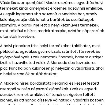
Vásárlás szempontjából Madeira számos egyedi és helyi
terméket kínál, amelyeket érdemes hazavinni emlékbe.
Az egyik legismertebb szuvenír a Madeira bor, amely
különleges ajándék lehet a barátok és családtagok
számára. A borok mellett a helyi kézműves termékek,
mint például a híres madeirai csipke, szintén népszerűek
a turisták körében.
A helyi piacokon friss helyi termékeket találhatsz, mint
például az egzotikus gyümölcsök, szárított fűszerek és
gyógynövények. Ezek nemcsak finomak, hanem a sziget
ízeit is hazaviheted velük. A Mercado dos Lavradores
piac Funchalban különösen jó helyszín a vásárlásra, ahol
a helyi termelők árulják áruikat.
A Madeira híres bordásított kerámiái és kézzel festett
csempéi szintén népszerű ajándékok. Ezek az egyedi
darabok remek emléket állítanak a szigeten töltött
időnek, és otthonod díszeivé válhatnak. Vásárlás közben