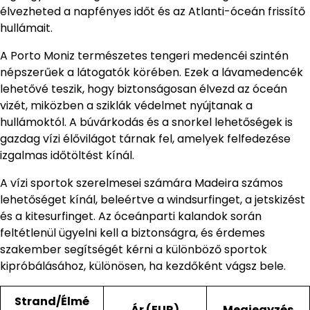
élvezheted a napfényes időt és az Atlanti-óceán frissítő
hullámait.
A Porto Moniz természetes tengeri medencéi szintén
népszerűek a látogatók körében. Ezek a lávamedencék
lehetővé teszik, hogy biztonságosan élvezd az óceán
vizét, miközben a sziklák védelmet nyújtanak a
hullámoktól. A búvárkodás és a snorkel lehetőségek is
gazdag vízi élővilágot tárnak fel, amelyek felfedezése
izgalmas időtöltést kínál.
A vízi sportok szerelmesei számára Madeira számos
lehetőséget kínál, beleértve a windsurfinget, a jetskizést
és a kitesurfinget. Az óceánparti kalandok során
feltétlenül ügyelni kell a biztonságra, és érdemes
szakember segítségét kérni a különböző sportok
kipróbálásához, különösen, ha kezdőként vágsz bele.
Strand/Élmé
Ár (EUR)
Megjegyzés