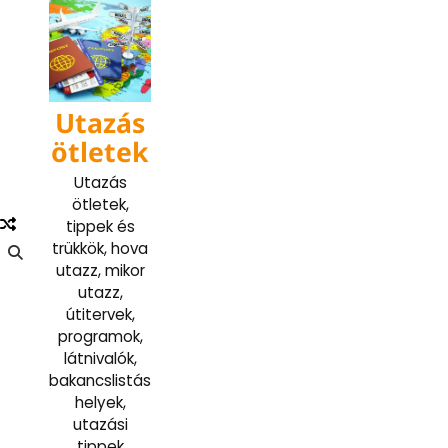
Skip
to
content
Utazás
ötletek
Utazás
ötletek,
tippek és
trükkök, hova
utazz, mikor
utazz,
útitervek,
programok,
látnivalók,
bakancslistás
helyek,
utazási
tippek