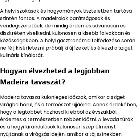
A helyi szokások és hagyományok tiszteletben tartása
szintén fontos. A madeiraiak barátságosak és
vendégszeretőek, de mindig érdemes udvariasan és
diszkréten viselkedni, különösen a kisebb falvakban és
közösségekben. A helyi gasztronómia felfedezése során
ne félj kísérletezni, próbálj ki új ízeket és élvezd a sziget
kulináris kínálatát.
Hogyan élvezheted a legjobban
Madeira tavaszát?
Madeira tavasza különleges időszak, amikor a sziget
virágba borul, és a természet újjáéled. Annak érdekében,
hogy a legtöbbet hozhasd ki ebből az évszakból,
érdemes a természetben többet időzni. A levada túrák
és a hegyi kirándulások különösen szép élményt
nyújtanak a virágzás idején, amikor a táj színekben