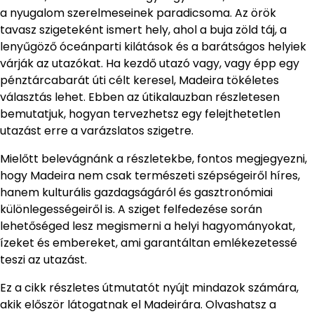
a nyugalom szerelmeseinek paradicsoma. Az örök
tavasz szigeteként ismert hely, ahol a buja zöld táj, a
lenyűgöző óceánparti kilátások és a barátságos helyiek
várják az utazókat. Ha kezdő utazó vagy, vagy épp egy
pénztárcabarát úti célt keresel, Madeira tökéletes
választás lehet. Ebben az útikalauzban részletesen
bemutatjuk, hogyan tervezhetsz egy felejthetetlen
utazást erre a varázslatos szigetre.
Mielőtt belevágnánk a részletekbe, fontos megjegyezni,
hogy Madeira nem csak természeti szépségeiről híres,
hanem kulturális gazdagságáról és gasztronómiai
különlegességeiről is. A sziget felfedezése során
lehetőséged lesz megismerni a helyi hagyományokat,
ízeket és embereket, ami garantáltan emlékezetessé
teszi az utazást.
Ez a cikk részletes útmutatót nyújt mindazok számára,
akik először látogatnak el Madeirára. Olvashatsz a