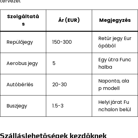
tervezel.
Szolgáltatá
Ár (EUR)
Megjegyzés
s
Retúr jegy Eur
Repülőjegy
150-300
ópából
Egy útra Func
Aerobus jegy
5
halba
Naponta, ala
Autóbérlés
20-30
p modell
Helyi járat Fu
Buszjegy
1.5-3
nchalon belül
Szálláslehetőségek kezdőknek