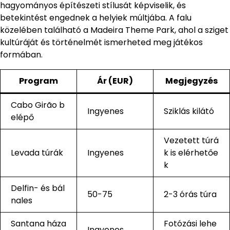
hagyományos építészeti stílusát képviselik, és
betekintést engednek a helyiek múltjába. A falu
közelében található a Madeira Theme Park, ahol a sziget
kultúráját és történelmét ismerheted meg játékos
formában.
Program
Ár (EUR)
Megjegyzés
Cabo Girão b
Ingyenes
Sziklás kilátó
elépő
Vezetett túrá
Levada túrák
Ingyenes
k is elérhetőe
k
Delfin- és bál
50-75
2-3 órás túra
nales
Santana háza
Fotózási lehe
Ingyenes