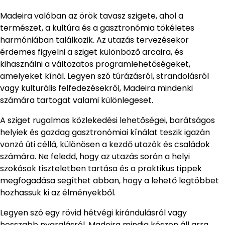
Madeira valóban az örök tavasz szigete, ahol a
természet, a kultúra és a gasztronómia tökéletes
harmóniában találkozik. Az utazás tervezésekor
érdemes figyelni a sziget különböző arcaira, és
kihasználni a változatos programlehetőségeket,
amelyeket kínál. Legyen szó túrázásról, strandolásról
vagy kulturális felfedezésekről, Madeira mindenki
számára tartogat valami különlegeset.
A sziget rugalmas közlekedési lehetőségei, barátságos
helyiek és gazdag gasztronómiai kínálat teszik igazán
vonzó úti céllá, különösen a kezdő utazók és családok
számára. Ne feledd, hogy az utazás során a helyi
szokások tiszteletben tartása és a praktikus tippek
megfogadása segíthet abban, hogy a lehető legtöbbet
hozhassuk ki az élményekből.
Legyen szó egy rövid hétvégi kirándulásról vagy
hosszabb nyaralásról, Madeira mindig készen áll arra,