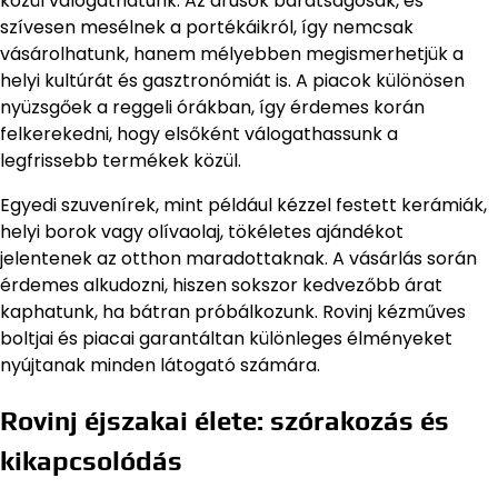
közül válogathatunk. Az árusok barátságosak, és
szívesen mesélnek a portékáikról, így nemcsak
vásárolhatunk, hanem mélyebben megismerhetjük a
helyi kultúrát és gasztronómiát is. A piacok különösen
nyüzsgőek a reggeli órákban, így érdemes korán
felkerekedni, hogy elsőként válogathassunk a
legfrissebb termékek közül.
Egyedi szuvenírek, mint például kézzel festett kerámiák,
helyi borok vagy olívaolaj, tökéletes ajándékot
jelentenek az otthon maradottaknak. A vásárlás során
érdemes alkudozni, hiszen sokszor kedvezőbb árat
kaphatunk, ha bátran próbálkozunk. Rovinj kézműves
boltjai és piacai garantáltan különleges élményeket
nyújtanak minden látogató számára.
Rovinj éjszakai élete: szórakozás és
kikapcsolódás