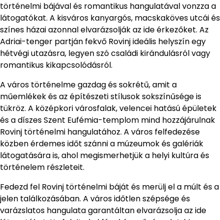
történelmi bájával és romantikus hangulatával vonzza a
látogatókat. A kisváros kanyargós, macskaköves utcái és
színes házai azonnal elvarázsolják az ide érkezőket. Az
Adriai-tenger partján fekvő Rovinj ideális helyszín egy
hétvégi utazásra, legyen szó családi kirándulásról vagy
romantikus kikapcsolódásról.
A város történelme gazdag és sokrétű, amit a
műemlékek és az építészeti stílusok sokszínűsége is
tükröz. A középkori városfalak, velencei hatású épületek
és a díszes Szent Eufémia-templom mind hozzájárulnak
Rovinj történelmi hangulatához. A város felfedezése
közben érdemes időt szánni a múzeumok és galériák
látogatására is, ahol megismerhetjük a helyi kultúra és
történelem részleteit.
Fedezd fel Rovinj történelmi báját és merülj el a múlt és a
jelen találkozásában. A város időtlen szépsége és
varázslatos hangulata garantáltan elvarázsolja az ide