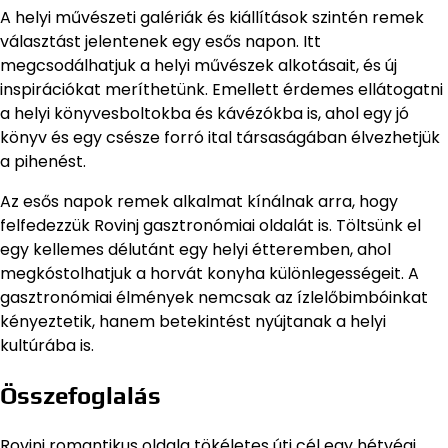
A helyi művészeti galériák és kiállítások szintén remek
választást jelentenek egy esős napon. Itt
megcsodálhatjuk a helyi művészek alkotásait, és új
inspirációkat meríthetünk. Emellett érdemes ellátogatni
a helyi könyvesboltokba és kávézókba is, ahol egy jó
könyv és egy csésze forró ital társaságában élvezhetjük
a pihenést.
Az esős napok remek alkalmat kínálnak arra, hogy
felfedezzük Rovinj gasztronómiai oldalát is. Töltsünk el
egy kellemes délutánt egy helyi étteremben, ahol
megkóstolhatjuk a horvát konyha különlegességeit. A
gasztronómiai élmények nemcsak az ízlelőbimbóinkat
kényeztetik, hanem betekintést nyújtanak a helyi
kultúrába is.
Összefoglalás
Rovinj romantikus oldala tökéletes úti cél egy hétvégi