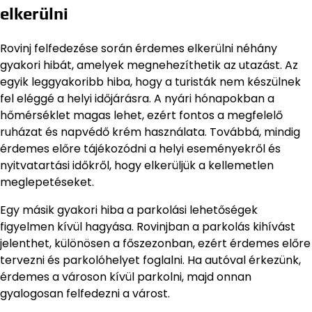
elkerülni
Rovinj felfedezése során érdemes elkerülni néhány
gyakori hibát, amelyek megnehezíthetik az utazást. Az
egyik leggyakoribb hiba, hogy a turisták nem készülnek
fel eléggé a helyi időjárásra. A nyári hónapokban a
hőmérséklet magas lehet, ezért fontos a megfelelő
ruházat és napvédő krém használata. Továbbá, mindig
érdemes előre tájékozódni a helyi eseményekről és
nyitvatartási időkről, hogy elkerüljük a kellemetlen
meglepetéseket.
Egy másik gyakori hiba a parkolási lehetőségek
figyelmen kívül hagyása. Rovinjban a parkolás kihívást
jelenthet, különösen a főszezonban, ezért érdemes előre
tervezni és parkolóhelyet foglalni. Ha autóval érkezünk,
érdemes a városon kívül parkolni, majd onnan
gyalogosan felfedezni a várost.