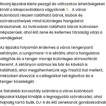
Rovinj éjszakai élete pezsgő és változatos lehetőségeket
kínál a kikapcsolódásra vágyóknak
. A város
különböző részein található bárok, klubok és
szórakozóhelyek mind különleges hangulatot
árasztanak. Az óvárosban található bárok különösen
népszerűek, ahol élő zene és kellemes társaság várja a
vendégeket.
Az éjszaka folyamán érdemes a város tengerparti
sétányán, a Lungomare-n is sétálni, ahol a hangulatos
világítás és a tenger moraja különleges atmoszférát
teremt. A sétányon számos kis bár és kávézó is
található, ahol megpihenhetünk egy frissítő ital mellett,
miközben élvezzük a csillagokkal teli égboltot és a
tenger közelségét.
A fiatalabb korosztály számára a város különböző
éjszakai klubjai kínálják a legnagyobb szórakozást, ahol
hajnalig tartó bulik, DJ-k és élő zenekarok gondoskodnak