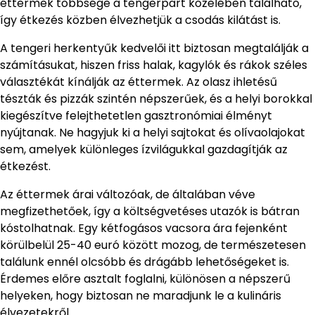
éttermek többsége a tengerpart közelében található,
így étkezés közben élvezhetjük a csodás kilátást is.
A tengeri herkentyűk kedvelői itt biztosan megtalálják a
számításukat, hiszen friss halak, kagylók és rákok széles
választékát kínálják az éttermek. Az olasz ihletésű
tészták és pizzák szintén népszerűek, és a helyi borokkal
kiegészítve felejthetetlen gasztronómiai élményt
nyújtanak. Ne hagyjuk ki a helyi sajtokat és olívaolajokat
sem, amelyek különleges ízvilágukkal gazdagítják az
étkezést.
Az éttermek árai változóak, de általában véve
megfizethetőek, így a költségvetéses utazók is bátran
kóstolhatnak. Egy kétfogásos vacsora ára fejenként
körülbelül 25-40 euró között mozog, de természetesen
találunk ennél olcsóbb és drágább lehetőségeket is.
Érdemes előre asztalt foglalni, különösen a népszerű
helyeken, hogy biztosan ne maradjunk le a kulináris
élvezetekről.