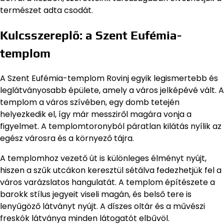
természet adta csodát.
Kulcsszereplő: a Szent Eufémia-
templom
A Szent Eufémia-templom Rovinj egyik legismertebb és
leglátványosabb épülete, amely a város jelképévé vált. A
templom a város szívében, egy domb tetején
helyezkedik el, így már messziről magára vonja a
figyelmet. A templomtoronyból páratlan kilátás nyílik az
egész városra és a környező tájra.
A templomhoz vezető út is különleges élményt nyújt,
hiszen a szűk utcákon keresztül sétálva fedezhetjük fel a
város varázslatos hangulatát. A templom építészete a
barokk stílus jegyeit viseli magán, és belső tere is
lenyűgöző látványt nyújt. A díszes oltár és a művészi
freskók látványa minden látogatót elbűvöl.