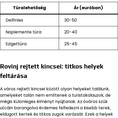
Túralehetőség
Ár (euróban)
Delfinles
30-50
Naplemente túra
20-40
Szigettúra
25-45
Rovinj rejtett kincsei: titkos helyek
feltárása
A város rejtett kincsei között olyan helyeket találunk,
amelyeket talán nem említenek a turistakalauzok, de
mégis különleges élményt nyújtanak. Az óváros szűk
utcáin barangolva érdemes felfedezni a kisebb terek,
eldugott kertek és titkos zugok varázsát. Ezek a helyek