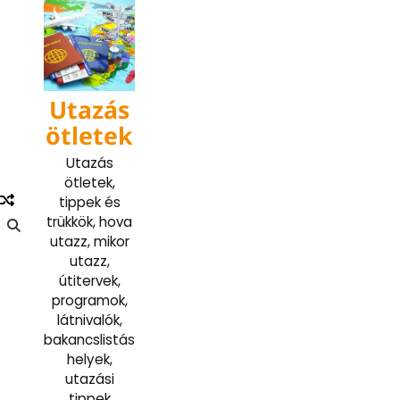
Skip
to
content
Utazás
ötletek
Utazás
ötletek,
tippek és
trükkök, hova
utazz, mikor
utazz,
útitervek,
programok,
látnivalók,
bakancslistás
helyek,
utazási
tippek