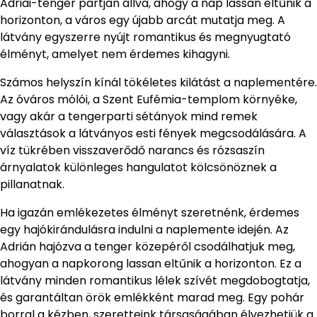
Adriai-tenger partján állva, ahogy a nap lassan eltűnik a
horizonton, a város egy újabb arcát mutatja meg. A
látvány egyszerre nyújt romantikus és megnyugtató
élményt, amelyet nem érdemes kihagyni.
Számos helyszín kínál tökéletes kilátást a naplementére.
Az óváros mólói, a Szent Eufémia-templom környéke,
vagy akár a tengerparti sétányok mind remek
választások a látványos esti fények megcsodálására. A
víz tükrében visszaverődő narancs és rózsaszín
árnyalatok különleges hangulatot kölcsönöznek a
pillanatnak.
Ha igazán emlékezetes élményt szeretnénk, érdemes
egy hajókirándulásra indulni a naplemente idején. Az
Adrián hajózva a tenger közepéről csodálhatjuk meg,
ahogyan a napkorong lassan eltűnik a horizonton. Ez a
látvány minden romantikus lélek szívét megdobogtatja,
és garantáltan örök emlékként marad meg. Egy pohár
borral a kézben, szeretteink társaságában élvezhetjük a