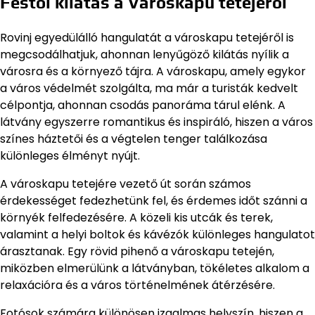
Festői kilátás a Városkapu tetejéről
Rovinj egyedülálló hangulatát a városkapu tetejéről is
megcsodálhatjuk, ahonnan lenyűgöző kilátás nyílik a
városra és a környező tájra. A városkapu, amely egykor
a város védelmét szolgálta, ma már a turisták kedvelt
célpontja, ahonnan csodás panoráma tárul elénk. A
látvány egyszerre romantikus és inspiráló, hiszen a város
színes háztetői és a végtelen tenger találkozása
különleges élményt nyújt.
A városkapu tetejére vezető út során számos
érdekességet fedezhetünk fel, és érdemes időt szánni a
környék felfedezésére. A közeli kis utcák és terek,
valamint a helyi boltok és kávézók különleges hangulatot
árasztanak. Egy rövid pihenő a városkapu tetején,
miközben elmerülünk a látványban, tökéletes alkalom a
relaxációra és a város történelmének átérzésére.
Fotósok számára különösen izgalmas helyszín, hiszen a