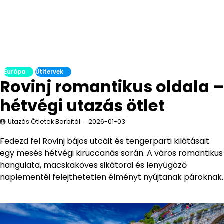
Európa
Útitervek
Rovinj romantikus oldala –
hétvégi utazás ötlet
Utazás Ötletek Barbitól
2026-01-03
Fedezd fel Rovinj bájos utcáit és tengerparti kilátásait
egy mesés hétvégi kiruccanás során. A város romantikus
hangulata, macskaköves sikátorai és lenyűgöző
naplementéi felejthetetlen élményt nyújtanak pároknak.