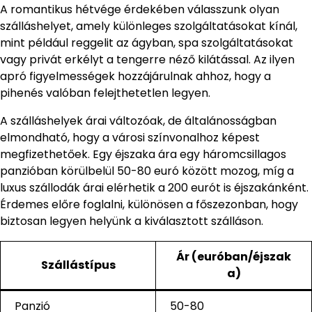
A romantikus hétvége érdekében válasszunk olyan
szálláshelyet, amely különleges szolgáltatásokat kínál,
mint például reggelit az ágyban, spa szolgáltatásokat
vagy privát erkélyt a tengerre néző kilátással. Az ilyen
apró figyelmességek hozzájárulnak ahhoz, hogy a
pihenés valóban felejthetetlen legyen.
A szálláshelyek árai változóak, de általánosságban
elmondható, hogy a városi színvonalhoz képest
megfizethetőek. Egy éjszaka ára egy háromcsillagos
panzióban körülbelül 50-80 euró között mozog, míg a
luxus szállodák árai elérhetik a 200 eurót is éjszakánként.
Érdemes előre foglalni, különösen a főszezonban, hogy
biztosan legyen helyünk a kiválasztott szálláson.
Ár (euróban/éjszak
Szállástípus
a)
Panzió
50-80