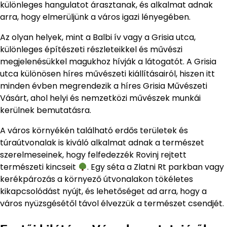
különleges hangulatot árasztanak, és alkalmat adnak
arra, hogy elmerüljünk a város igazi lényegében.
Az olyan helyek, mint a Balbi ív vagy a Grisia utca,
különleges építészeti részleteikkel és művészi
megjelenésükkel magukhoz hívják a látogatót. A Grisia
utca különösen híres művészeti kiállításairól, hiszen itt
minden évben megrendezik a híres Grisia Művészeti
Vásárt, ahol helyi és nemzetközi művészek munkái
kerülnek bemutatásra.
A város környékén található erdős területek és
túraútvonalak is kiváló alkalmat adnak a természet
szerelmeseinek, hogy felfedezzék Rovinj rejtett
természeti kincseit
. Egy séta a Zlatni Rt parkban vagy
kerékpározás a környező útvonalakon tökéletes
kikapcsolódást nyújt, és lehetőséget ad arra, hogy a
város nyüzsgésétől távol élvezzük a természet csendjét.