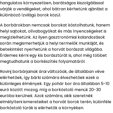
hangulatos környezetben, barátságos kiszolgálással
várják a vendégeket, ahol bátran kérhetünk ajánlást a
különböző ízvilágú borok közül.
A borbárokban nemcsak borokat kóstolhatunk, hanem
helyi sajtokat, olívabogyókat és más ínyencségeket is
megízlelhetünk. Az ilyen gasztronómiai kalandozások
során megismerhetjük a helyi termelők munkáját, és
betekintést nyerhetünk a horvát borászat világába.
Érdemes kérni egy kis borásztúrát is, ahol még többet
megtudhatunk a borkészítés folyamatáról.
Rovinj borbárjainak árai változóak, de általában véve
elérhetőek, így bárki számára élvezhetőek ezek a
különleges élmények. Egy pohár bor ára általában 5-10
euró között mozog, míg a borkóstoló menük 20-30
euróba kerülnek. Azok számára, akik szeretnék
elmélyíteni ismereteiket a horvát borok terén, különféle
borkóstoló túrák is elérhetők a környéken.