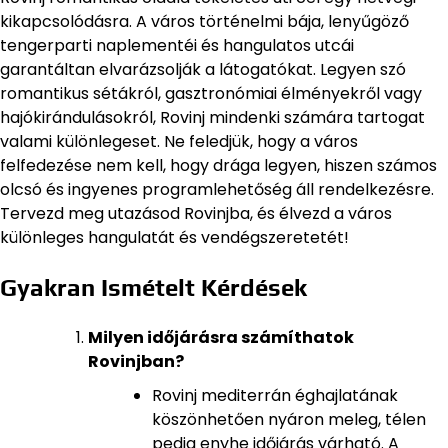
kikapcsolódásra. A város történelmi bája, lenyűgöző
tengerparti naplementéi és hangulatos utcái
garantáltan elvarázsolják a látogatókat. Legyen szó
romantikus sétákról, gasztronómiai élményekről vagy
hajókirándulásokról, Rovinj mindenki számára tartogat
valami különlegeset. Ne feledjük, hogy a város
felfedezése nem kell, hogy drága legyen, hiszen számos
olcsó és ingyenes programlehetőség áll rendelkezésre.
Tervezd meg utazásod Rovinjba, és élvezd a város
különleges hangulatát és vendégszeretetét!
Gyakran Ismételt Kérdések
Milyen időjárásra számíthatok
Rovinjban?
Rovinj mediterrán éghajlatának
köszönhetően nyáron meleg, télen
pedig enyhe időjárás várható. A