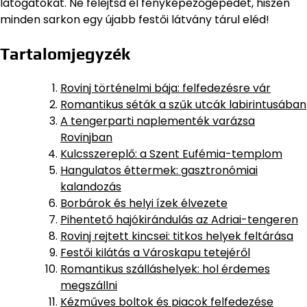
látogatókat. Ne felejtsd el fényképezőgépedet, hiszen
minden sarkon egy újabb festői látvány tárul eléd!
Tartalomjegyzék
Rovinj történelmi bája: felfedezésre vár
Romantikus séták a szűk utcák labirintusában
A tengerparti naplementék varázsa
Rovinjban
Kulcsszereplő: a Szent Eufémia-templom
Hangulatos éttermek: gasztronómiai
kalandozás
Borbárok és helyi ízek élvezete
Pihentető hajókirándulás az Adriai-tengeren
Rovinj rejtett kincsei: titkos helyek feltárása
Festői kilátás a Városkapu tetejéről
Romantikus szálláshelyek: hol érdemes
megszállni
Kézműves boltok és piacok felfedezése