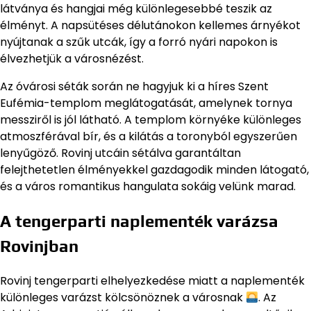
látványa és hangjai még különlegesebbé teszik az
élményt. A napsütéses délutánokon kellemes árnyékot
nyújtanak a szűk utcák, így a forró nyári napokon is
élvezhetjük a városnézést.
Az óvárosi séták során ne hagyjuk ki a híres Szent
Eufémia-templom meglátogatását, amelynek tornya
messziről is jól látható. A templom környéke különleges
atmoszférával bír, és a kilátás a toronyból egyszerűen
lenyűgöző. Rovinj utcáin sétálva garantáltan
felejthetetlen élményekkel gazdagodik minden látogató,
és a város romantikus hangulata sokáig velünk marad.
A tengerparti naplementék varázsa
Rovinjban
Rovinj tengerparti elhelyezkedése miatt a naplementék
különleges varázst kölcsönöznek a városnak
. Az