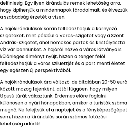
delfinlesig. Egy ilyen kirándulás remek lehetőség arra,
hogy kipihenjük a mindennapok fáradalmait, és élvezzük
a szabadság érzetét a vízen.
A hajókirándulások során felfedezhetjük a környező
szigeteket, mint például a Vörös-szigetet vagy a Szent
András-szigetet, ahol homokos partok és kristálytiszta
víz vár bennünket. A hajóról nézve a város látványa is
különleges élményt nyújt, hiszen a tenger felől
felfedezhetjük a város sziluettjét és a part menti életet
egy egészen új perspektívából.
A hajókirándulások ára változó, de általában 20-50 euró
között mozog fejenként, attól függően, hogy milyen
típusú túrát választunk. Érdemes előre foglalni,
különösen a nyári hónapokban, amikor a turisták száma
megnő. Ne felejtsük el a naptejet és a fényképezőgépet
sem, hiszen a kirándulás során számos fotózási
lehetőség adódik!