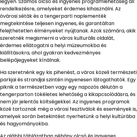
legyen. Számos olcsó és ingyenes programlehetőség áll
rendelkezésre, amelyeket érdemes kihasználni. Az
óvárosi séták és a tengerparti naplementék
megtekintése teljesen ingyenes, és garantáltan
felejthetetlen élményeket nyújtanak. Azok számára, akik
szeretnék megismerni a város kulturális oldalát,
érdemes ellátogatni a helyi múzeumokba és
kiállításokra, ahol gyakran kedvezményes
belépőjegyeket kínálnak.
Ha szeretnénk egy kis pihenést, a város közeli természeti
parkjai és strandjai szintén ingyenesen látogathatók. Egy
piknik a természetben vagy egy napozós délután a
tengerparton tökéletes lehetőség a kikapcsolódásra, és
nem jár jelentős költségekkel. Az ingyenes programok
közé tartoznak még a városi fesztiválok és események is,
amelyek során betekintést nyerhetünk a helyi kultúrába
és hagyományokba.
Az alábbi táblázatban néhány olcsó és ingyenes