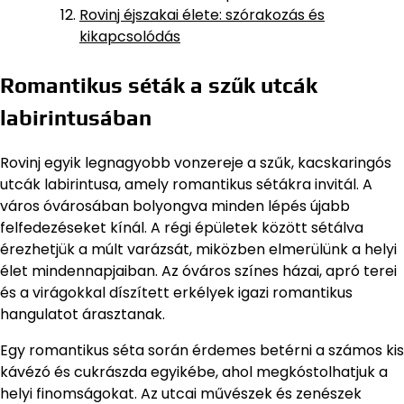
Rovinj éjszakai élete: szórakozás és
kikapcsolódás
Romantikus séták a szűk utcák
labirintusában
Rovinj egyik legnagyobb vonzereje a szűk, kacskaringós
utcák labirintusa, amely romantikus sétákra invitál. A
város óvárosában bolyongva minden lépés újabb
felfedezéseket kínál. A régi épületek között sétálva
érezhetjük a múlt varázsát, miközben elmerülünk a helyi
élet mindennapjaiban. Az óváros színes házai, apró terei
és a virágokkal díszített erkélyek igazi romantikus
hangulatot árasztanak.
Egy romantikus séta során érdemes betérni a számos kis
kávézó és cukrászda egyikébe, ahol megkóstolhatjuk a
helyi finomságokat. Az utcai művészek és zenészek