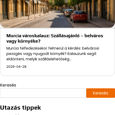
Murcia városkalauz: Szállásajánló – belváros
vagy környéke?
Murcia felfedezésekor felmerül a kérdés: belvárosi
pezsgés vagy nyugodt környék? Kalauzunk segít
eldönteni, melyik szálláslehetőség…
2026-04-28
Keresés
Keresés
Utazás tippek