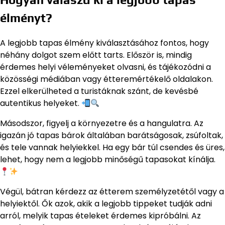
élményt?
A legjobb tapas élmény kiválasztásához fontos, hogy
néhány dolgot szem előtt tarts. Először is, mindig
érdemes helyi véleményeket olvasni, és tájékozódni a
közösségi médiában vagy étteremértékelő oldalakon.
Ezzel elkerülheted a turistáknak szánt, de kevésbé
autentikus helyeket.
Másodszor, figyelj a környezetre és a hangulatra. Az
igazán jó tapas bárok általában barátságosak, zsúfoltak,
és tele vannak helyiekkel. Ha egy bár túl csendes és üres,
lehet, hogy nem a legjobb minőségű tapasokat kínálja.
Végül, bátran kérdezz az étterem személyzetétől vagy a
helyiektől. Ők azok, akik a legjobb tippeket tudják adni
arról, melyik tapas ételeket érdemes kipróbálni. Az