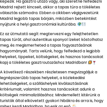
képezik. Ha gasztro utazó vagy, aki szeretné felfedezni
Madrid rejtett kincseit, akkor a tapas túra a tökéletes
választás számodra. Ebben a cikkben végigvezetünk
Madrid legjobb tapas bárjain, miközben betekintést
nyújtunk a helyi gasztronómiai kultúrába.
Ez az útmutató segít megtervezni egy felejthetetlen
tapas túrát, ahol autentikus spanyol ízeket kóstolhatsz
meg, és megismerheted a tapas fogyasztásának
hagyományait. Tarts velünk, hogy felfedezd a legjobb
helyeket, tippeket, költségeket, és hasznos tanácsokat
kapj a tökéletes gasztroutazáshoz Madridban!
A következő részekben részletesen megvizsgáljuk a
legnépszerűbb tapas helyeket, a közlekedési
lehetőségeket, a szálláshelyek kiválasztásának
kritériumait, valamint hasznos tanácsokat adunk a
költségek minimalizálásához. Mindemellett kitérünk a
turisták által elkövetett gyakori hibákra és arra is, hogy
mihez kezdj Madridban, ha esik az eső.