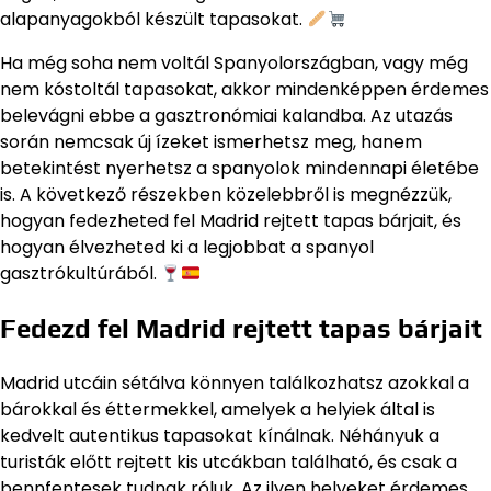
alapanyagokból készült tapasokat.
Ha még soha nem voltál Spanyolországban, vagy még
nem kóstoltál tapasokat, akkor mindenképpen érdemes
belevágni ebbe a gasztronómiai kalandba. Az utazás
során nemcsak új ízeket ismerhetsz meg, hanem
betekintést nyerhetsz a spanyolok mindennapi életébe
is. A következő részekben közelebbről is megnézzük,
hogyan fedezheted fel Madrid rejtett tapas bárjait, és
hogyan élvezheted ki a legjobbat a spanyol
gasztrókultúrából.
Fedezd fel Madrid rejtett tapas bárjait
Madrid utcáin sétálva könnyen találkozhatsz azokkal a
bárokkal és éttermekkel, amelyek a helyiek által is
kedvelt autentikus tapasokat kínálnak. Néhányuk a
turisták előtt rejtett kis utcákban található, és csak a
bennfentesek tudnak róluk. Az ilyen helyeket érdemes