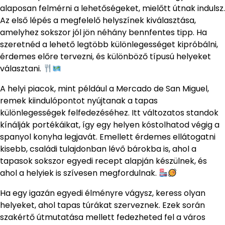
alaposan felmérni a lehetőségeket, mielőtt útnak indulsz.
Az első lépés a megfelelő helyszínek kiválasztása,
amelyhez sokszor jól jön néhány bennfentes tipp. Ha
szeretnéd a lehető legtöbb különlegességet kipróbálni,
érdemes előre tervezni, és különböző típusú helyeket
választani.
A helyi piacok, mint például a Mercado de San Miguel,
remek kiindulópontot nyújtanak a tapas
különlegességek felfedezéséhez. Itt változatos standok
kínálják portékáikat, így egy helyen kóstolhatod végig a
spanyol konyha legjavát. Emellett érdemes ellátogatni
kisebb, családi tulajdonban lévő bárokba is, ahol a
tapasok sokszor egyedi recept alapján készülnek, és
ahol a helyiek is szívesen megfordulnak.
Ha egy igazán egyedi élményre vágysz, keress olyan
helyeket, ahol tapas túrákat szerveznek. Ezek során
szakértő útmutatása mellett fedezheted fel a város