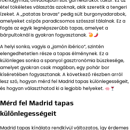
fokhagymás, olívaolajban sült garnélarákot takar. Ez az
étel tökéletes választás azoknak, akik szeretik a tengeri
ízeket. A „patatas bravas” pedig sült burgonyadarabok,
amelyeket csípős paradicsomos szósszal tálalnak. Ez a
fogás az egyik legnépszerűbb tapas, amelyet a
bárpultoknál is gyakran fogyasztanak.
A helyi sonka, vagyis a „jamón ibérico”, szintén
elengedhetetlen része a tapas élménynek. Ez a
különleges sonka a spanyol gasztronómia büszkesége,
amelyet gyakran csak magában, egy pohár bor
kíséretében fogyasztanak. A következő részben arról
lesz szó, hogyan mérd fel Madrid tapas különlegességeit,
és hogyan választhatod ki a legjobb helyeket.
Mérd fel Madrid tapas
különlegességeit
Madrid tapas kínálata rendkívül változatos, így érdemes