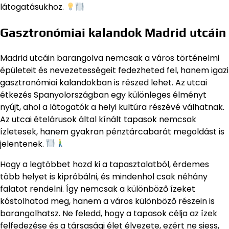
látogatásukhoz.
Gasztronómiai kalandok Madrid utcáin
Madrid utcáin barangolva nemcsak a város történelmi
épületeit és nevezetességeit fedezheted fel, hanem igazi
gasztronómiai kalandokban is részed lehet. Az utcai
étkezés Spanyolországban egy különleges élményt
nyújt, ahol a látogatók a helyi kultúra részévé válhatnak.
Az utcai ételárusok által kínált tapasok nemcsak
ízletesek, hanem gyakran pénztárcabarát megoldást is
jelentenek.
Hogy a legtöbbet hozd ki a tapasztalatból, érdemes
több helyet is kipróbálni, és mindenhol csak néhány
falatot rendelni. Így nemcsak a különböző ízeket
kóstolhatod meg, hanem a város különböző részein is
barangolhatsz. Ne feledd, hogy a tapasok célja az ízek
felfedezése és a társasági élet élvezete, ezért ne siess,