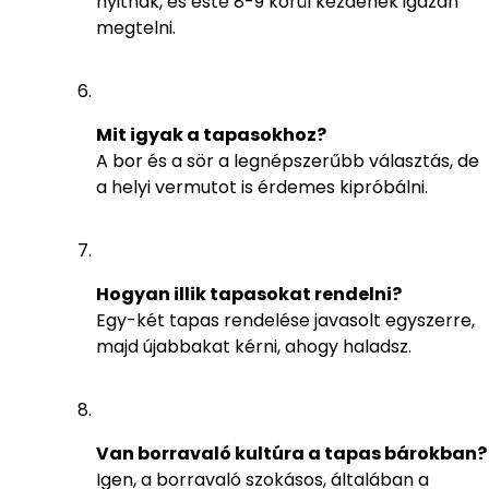
nyitnak, és este 8-9 körül kezdenek igazán
megtelni.
Mit igyak a tapasokhoz?
A bor és a sör a legnépszerűbb választás, de
a helyi vermutot is érdemes kipróbálni.
Hogyan illik tapasokat rendelni?
Egy-két tapas rendelése javasolt egyszerre,
majd újabbakat kérni, ahogy haladsz.
Van borravaló kultúra a tapas bárokban?
Igen, a borravaló szokásos, általában a