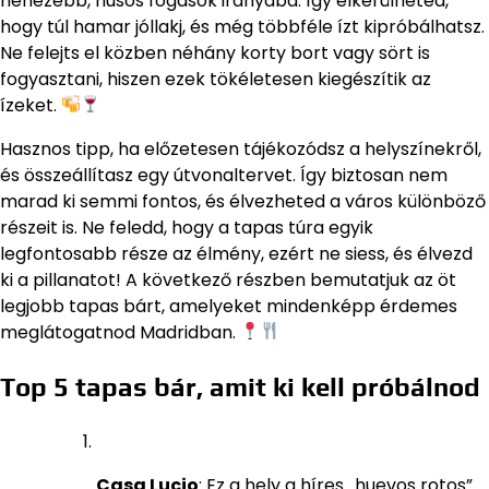
nehezebb, húsos fogások irányába. Így elkerülheted,
hogy túl hamar jóllakj, és még többféle ízt kipróbálhatsz.
Ne felejts el közben néhány korty bort vagy sört is
fogyasztani, hiszen ezek tökéletesen kiegészítik az
ízeket.
Hasznos tipp, ha előzetesen tájékozódsz a helyszínekről,
és összeállítasz egy útvonaltervet. Így biztosan nem
marad ki semmi fontos, és élvezheted a város különböző
részeit is. Ne feledd, hogy a tapas túra egyik
legfontosabb része az élmény, ezért ne siess, és élvezd
ki a pillanatot! A következő részben bemutatjuk az öt
legjobb tapas bárt, amelyeket mindenképp érdemes
meglátogatnod Madridban.
Top 5 tapas bár, amit ki kell próbálnod
Casa Lucio
: Ez a hely a híres „huevos rotos”