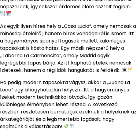
népszerűek, így sokszor érdemes előre asztalt foglalni.
Az egyik ilyen híres hely a „Casa Lucio”, amely nemcsak a
minőségi ételeiről, hanem híres vendégeiről is ismert. Itt
a hagyományos spanyol fogások mellett különleges
tapasokat is kóstolhatsz. Egy másik népszerű hely a
„Taberna La Carmencita”, amely Madrid egyik
legrégebbi tapas bárja. Az itt kapható ételek nemcsak
ízletesek, hanem a régi idők hangulatát is felidézik.
Ha pedig modern tapasokra vágysz, akkor a „Juana La
Loca” egy kihagyhatatlan helyszín. Itt a hagyományos
ízeket modern technikákkal ötvözik, így igazán
különleges élményben lehet részed. A következő
részben részletesen bemutatjuk ezeknek a helyeknek az
árkategóriáját és a legismertebb fogásait, hogy
segítsünk a választásban!