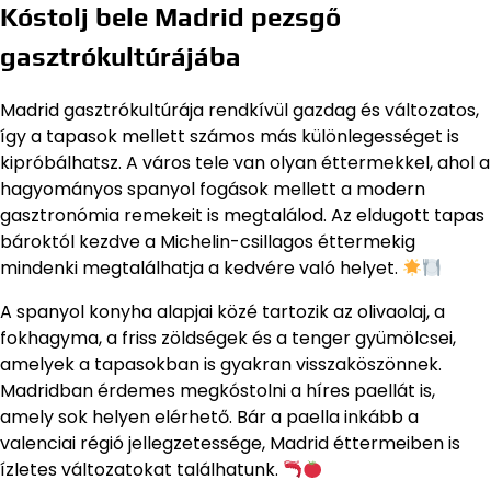
Kóstolj bele Madrid pezsgő
gasztrókultúrájába
Madrid gasztrókultúrája rendkívül gazdag és változatos,
így a tapasok mellett számos más különlegességet is
kipróbálhatsz. A város tele van olyan éttermekkel, ahol a
hagyományos spanyol fogások mellett a modern
gasztronómia remekeit is megtalálod. Az eldugott tapas
bároktól kezdve a Michelin-csillagos éttermekig
mindenki megtalálhatja a kedvére való helyet.
A spanyol konyha alapjai közé tartozik az olivaolaj, a
fokhagyma, a friss zöldségek és a tenger gyümölcsei,
amelyek a tapasokban is gyakran visszaköszönnek.
Madridban érdemes megkóstolni a híres paellát is,
amely sok helyen elérhető. Bár a paella inkább a
valenciai régió jellegzetessége, Madrid éttermeiben is
ízletes változatokat találhatunk.