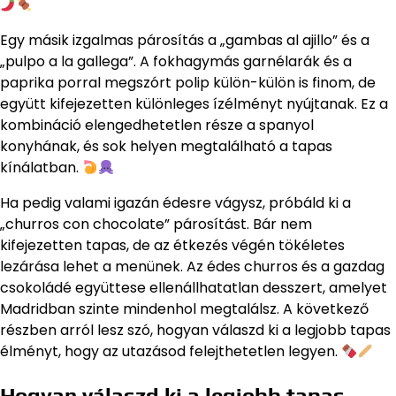
Egy másik izgalmas párosítás a „gambas al ajillo” és a
„pulpo a la gallega”. A fokhagymás garnélarák és a
paprika porral megszórt polip külön-külön is finom, de
együtt kifejezetten különleges ízélményt nyújtanak. Ez a
kombináció elengedhetetlen része a spanyol
konyhának, és sok helyen megtalálható a tapas
kínálatban.
Ha pedig valami igazán édesre vágysz, próbáld ki a
„churros con chocolate” párosítást. Bár nem
kifejezetten tapas, de az étkezés végén tökéletes
lezárása lehet a menünek. Az édes churros és a gazdag
csokoládé együttese ellenállhatatlan desszert, amelyet
Madridban szinte mindenhol megtalálsz. A következő
részben arról lesz szó, hogyan válaszd ki a legjobb tapas
élményt, hogy az utazásod felejthetetlen legyen.
Hogyan válaszd ki a legjobb tapas