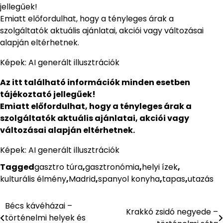
jellegűek!
Emiatt előfordulhat, hogy a tényleges árak a
szolgáltatók aktuális ajánlatai, akciói vagy változásai
alapján eltérhetnek.
Képek: AI generált illusztrációk
Az itt található információk minden esetben
tájékoztató jellegűek!
Emiatt előfordulhat, hogy a tényleges árak a
szolgáltatók aktuális ajánlatai, akciói vagy
változásai alapján eltérhetnek.
Képek: AI generált illusztrációk
Tagged
gasztro túra
,
gasztronómia
,
helyi ízek
,
kulturális élmény
,
Madrid
,
spanyol konyha
,
tapas
,
utazás
Bécs kávéházai –
Bejegyzés
Krakkó zsidó negyede –
történelmi helyek és