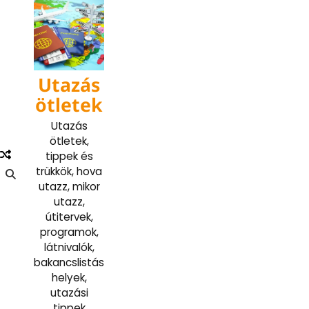
Skip
to
content
Utazás
ötletek
Utazás
ötletek,
tippek és
trükkök, hova
utazz, mikor
utazz,
útitervek,
programok,
látnivalók,
bakancslistás
helyek,
utazási
tippek