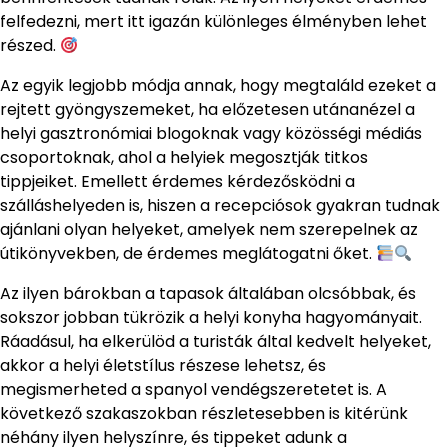
felfedezni, mert itt igazán különleges élményben lehet
részed.
Az egyik legjobb módja annak, hogy megtaláld ezeket a
rejtett gyöngyszemeket, ha előzetesen utánanézel a
helyi gasztronómiai blogoknak vagy közösségi médiás
csoportoknak, ahol a helyiek megosztják titkos
tippjeiket. Emellett érdemes kérdezősködni a
szálláshelyeden is, hiszen a recepciósok gyakran tudnak
ajánlani olyan helyeket, amelyek nem szerepelnek az
útikönyvekben, de érdemes meglátogatni őket.
Az ilyen bárokban a tapasok általában olcsóbbak, és
sokszor jobban tükrözik a helyi konyha hagyományait.
Ráadásul, ha elkerülöd a turisták által kedvelt helyeket,
akkor a helyi életstílus részese lehetsz, és
megismerheted a spanyol vendégszeretetet is. A
következő szakaszokban részletesebben is kitérünk
néhány ilyen helyszínre, és tippeket adunk a