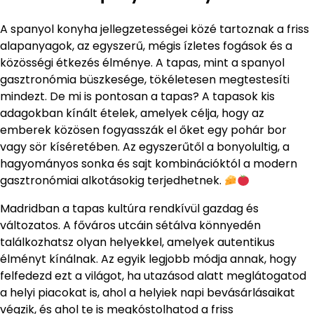
A spanyol konyha jellegzetességei közé tartoznak a friss
alapanyagok, az egyszerű, mégis ízletes fogások és a
közösségi étkezés élménye. A tapas, mint a spanyol
gasztronómia büszkesége, tökéletesen megtestesíti
mindezt. De mi is pontosan a tapas? A tapasok kis
adagokban kínált ételek, amelyek célja, hogy az
emberek közösen fogyasszák el őket egy pohár bor
vagy sör kíséretében. Az egyszerűtől a bonyolultig, a
hagyományos sonka és sajt kombinációktól a modern
gasztronómiai alkotásokig terjedhetnek.
Madridban a tapas kultúra rendkívül gazdag és
változatos. A főváros utcáin sétálva könnyedén
találkozhatsz olyan helyekkel, amelyek autentikus
élményt kínálnak. Az egyik legjobb módja annak, hogy
felfedezd ezt a világot, ha utazásod alatt meglátogatod
a helyi piacokat is, ahol a helyiek napi bevásárlásaikat
végzik, és ahol te is megkóstolhatod a friss