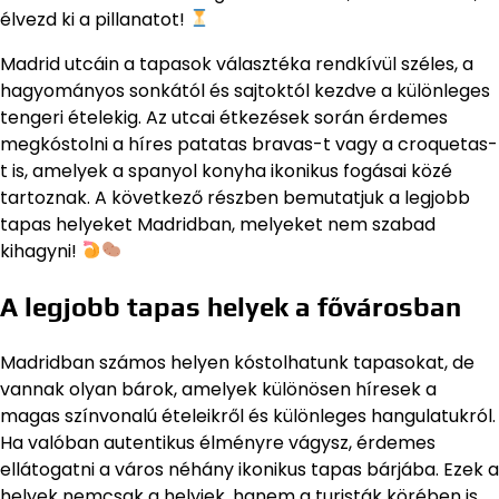
élvezd ki a pillanatot!
Madrid utcáin a tapasok választéka rendkívül széles, a
hagyományos sonkától és sajtoktól kezdve a különleges
tengeri ételekig. Az utcai étkezések során érdemes
megkóstolni a híres patatas bravas-t vagy a croquetas-
t is, amelyek a spanyol konyha ikonikus fogásai közé
tartoznak. A következő részben bemutatjuk a legjobb
tapas helyeket Madridban, melyeket nem szabad
kihagyni!
A legjobb tapas helyek a fővárosban
Madridban számos helyen kóstolhatunk tapasokat, de
vannak olyan bárok, amelyek különösen híresek a
magas színvonalú ételeikről és különleges hangulatukról.
Ha valóban autentikus élményre vágysz, érdemes
ellátogatni a város néhány ikonikus tapas bárjába. Ezek a
helyek nemcsak a helyiek, hanem a turisták körében is