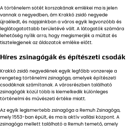
A történelem sötét korszakának emlékei ma is jelen
vannak a negyedben, ám Krakkó zsidó negyede
újraéledt, és napjainkban a város egyik legvonzóbb és
leglátogatottabb területévé vált. A látogatók számára
lehetőség nyílik arra, hogy megismerjék a múltat és
tisztelegjenek az áldozatok emléke előtt.
Híres zsinagógák és építészeti csodák
Krakkó zsidó negyedének egyik legfőbb vonzereje a
rengeteg történelmi zsinagóga, amelyek építészeti
csodáknak számítanak. A városrészben található
zsinagógák közül több is kiemelkedik különleges
történelmi és művészeti értéke miatt.
Az egyik legismertebb zsinagóga a Remuh Zsinagóga,
mely 1553-ban épült, és ma is aktív vallási központ. A
zsinagóga mellett található a Remuh temető, amely