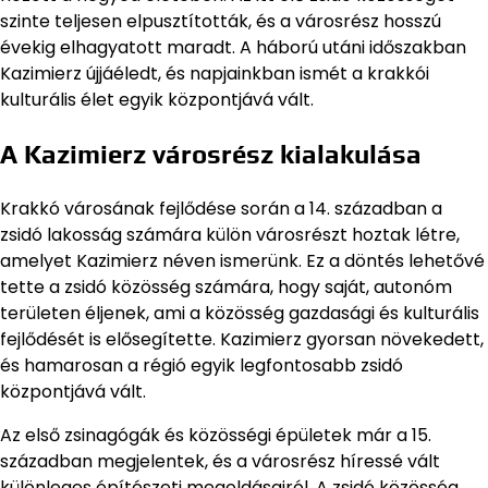
szinte teljesen elpusztították, és a városrész hosszú
évekig elhagyatott maradt. A háború utáni időszakban
Kazimierz újjáéledt, és napjainkban ismét a krakkói
kulturális élet egyik központjává vált.
A Kazimierz városrész kialakulása
Krakkó városának fejlődése során a 14. században a
zsidó lakosság számára külön városrészt hoztak létre,
amelyet Kazimierz néven ismerünk. Ez a döntés lehetővé
tette a zsidó közösség számára, hogy saját, autonóm
területen éljenek, ami a közösség gazdasági és kulturális
fejlődését is elősegítette. Kazimierz gyorsan növekedett,
és hamarosan a régió egyik legfontosabb zsidó
központjává vált.
Az első zsinagógák és közösségi épületek már a 15.
században megjelentek, és a városrész híressé vált
különleges építészeti megoldásairól. A zsidó közösség