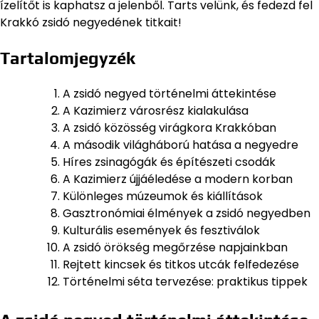
ízelítőt is kaphatsz a jelenből. Tarts velünk, és fedezd fel
Krakkó zsidó negyedének titkait!
Tartalomjegyzék
A zsidó negyed történelmi áttekintése
A Kazimierz városrész kialakulása
A zsidó közösség virágkora Krakkóban
A második világháború hatása a negyedre
Híres zsinagógák és építészeti csodák
A Kazimierz újjáéledése a modern korban
Különleges múzeumok és kiállítások
Gasztronómiai élmények a zsidó negyedben
Kulturális események és fesztiválok
A zsidó örökség megőrzése napjainkban
Rejtett kincsek és titkos utcák felfedezése
Történelmi séta tervezése: praktikus tippek