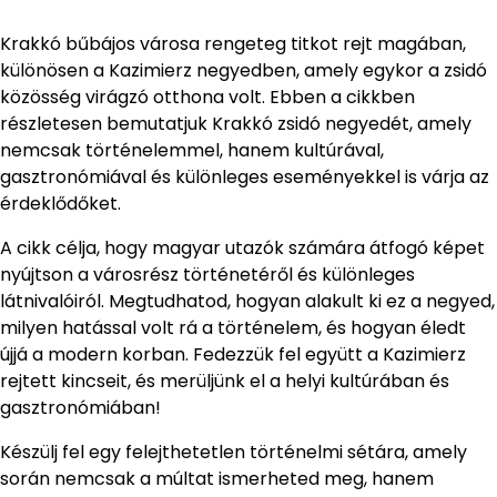
Krakkó bűbájos városa rengeteg titkot rejt magában,
különösen a Kazimierz negyedben, amely egykor a zsidó
közösség virágzó otthona volt. Ebben a cikkben
részletesen bemutatjuk Krakkó zsidó negyedét, amely
nemcsak történelemmel, hanem kultúrával,
gasztronómiával és különleges eseményekkel is várja az
érdeklődőket.
A cikk célja, hogy magyar utazók számára átfogó képet
nyújtson a városrész történetéről és különleges
látnivalóiról. Megtudhatod, hogyan alakult ki ez a negyed,
milyen hatással volt rá a történelem, és hogyan éledt
újjá a modern korban. Fedezzük fel együtt a Kazimierz
rejtett kincseit, és merüljünk el a helyi kultúrában és
gasztronómiában!
Készülj fel egy felejthetetlen történelmi sétára, amely
során nemcsak a múltat ismerheted meg, hanem