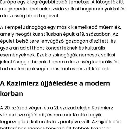
Európa egyik legrégebbi zsidó temetője. A látogatók itt
megismerkedhetnek a zsidó vallási hagyományokkal és
a közösség híres tagjaival.
A Tempel Zsinagóga egy másik kiemelkedő műemlék,
amely neogótikus stílusban épült a 19. században. Az
épület belső tere lenyűgöző, gazdagon díszített, és
gyakran ad otthont koncerteknek és kulturális
eseményeknek. Ezek a zsinagógák nemcsak vallási
jelentőséggel bírnak, hanem a közösség kulturális és
történelmi örökségének is fontos részét képezik.
A Kazimierz újjáéledése a modern
korban
A 20. század végén és a 21. század elején Kazimierz
városrésze újjáéledt, és ma már Krakkó egyik
legpezsgőbb kulturális központjává vált. Az újjáéledés
hátterében számos tényező áll, többek között a