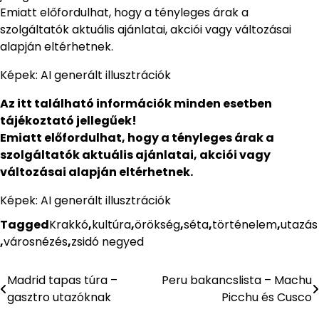
Emiatt előfordulhat, hogy a tényleges árak a
szolgáltatók aktuális ajánlatai, akciói vagy változásai
alapján eltérhetnek.
Képek: AI generált illusztrációk
Az itt található információk minden esetben
tájékoztató jellegűek!
Emiatt előfordulhat, hogy a tényleges árak a
szolgáltatók aktuális ajánlatai, akciói vagy
változásai alapján eltérhetnek.
Képek: AI generált illusztrációk
Tagged
Krakkó
,
kultúra
,
örökség
,
séta
,
történelem
,
utazás
,
városnézés
,
zsidó negyed
Madrid tapas túra –
Peru bakancslista – Machu
Bejegyzés
gasztro utazóknak
Picchu és Cusco
navigáció