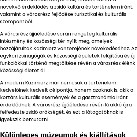
növekvő érdeklődés a zsidó kultúra és történelem iránt,
valamint a városrész fejlődése turisztikai és kulturális
szempontból.
A városrész újjáéledése során rengeteg kulturális
intézmény és közösségi tér nyílt meg, amelyek
hozzájárultak Kazimierz vonzerejének növekedéséhez. Az
egykori zsinagógák és közösségi épületek felújítása és új
funkciókkal történő megtöltése révén a városrész élénk
közösségi életet él.
A modern Kazimierz már nemcsak a történelem
kedvelőinek kedvelt célpontja, hanem azoknak is, akik a
kortárs kulturális események és a gasztronómia iránt
érdeklődnek. A városrész újjáéledése révén Krakkó újra
felfedezte zsidó örökségét, és ezt a látogatóknak is
igyekszik bemutatni.
Különleges múzeumok és kiállítások