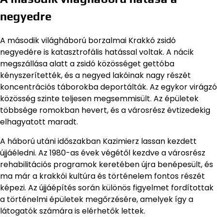
negyedre
A második világháború borzalmai Krakkó zsidó
negyedére is katasztrofális hatással voltak. A nácik
megszállása alatt a zsidó közösséget gettóba
kényszerítették, és a negyed lakóinak nagy részét
koncentrációs táborokba deportálták. Az egykor virágzó
közösség szinte teljesen megsemmisült. Az épületek
többsége romokban hevert, és a városrész évtizedekig
elhagyatott maradt.
A háború utáni időszakban Kazimierz lassan kezdett
újjáéledni. Az 1980-as évek végétől kezdve a városrész
rehabilitációs programok keretében újra benépesült, és
ma már a krakkói kultúra és történelem fontos részét
képezi. Az újjáépítés során különös figyelmet fordítottak
a történelmi épületek megőrzésére, amelyek így a
látogatók számára is elérhetők lettek.