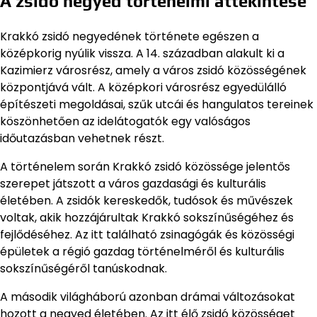
A zsidó negyed történelmi áttekintése
Krakkó zsidó negyedének története egészen a
középkorig nyúlik vissza. A 14. században alakult ki a
Kazimierz városrész, amely a város zsidó közösségének
központjává vált. A középkori városrész egyedülálló
építészeti megoldásai, szűk utcái és hangulatos tereinek
köszönhetően az idelátogatók egy valóságos
időutazásban vehetnek részt.
A történelem során Krakkó zsidó közössége jelentős
szerepet játszott a város gazdasági és kulturális
életében. A zsidók kereskedők, tudósok és művészek
voltak, akik hozzájárultak Krakkó sokszínűségéhez és
fejlődéséhez. Az itt található zsinagógák és közösségi
épületek a régió gazdag történelméről és kulturális
sokszínűségéről tanúskodnak.
A második világháború azonban drámai változásokat
hozott a negyed életében. Az itt élő zsidó közösséget