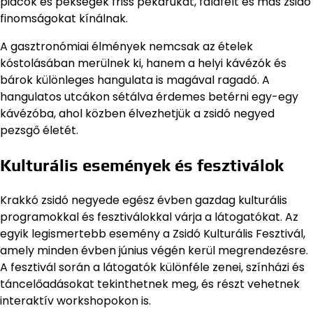
piacok és pékségek friss pékárukat, falafelt és más zsidó
finomságokat kínálnak.
A gasztronómiai élmények nemcsak az ételek
kóstolásában merülnek ki, hanem a helyi kávézók és
bárok különleges hangulata is magával ragadó. A
hangulatos utcákon sétálva érdemes betérni egy-egy
kávézóba, ahol közben élvezhetjük a zsidó negyed
pezsgő életét.
Kulturális események és fesztiválok
Krakkó zsidó negyede egész évben gazdag kulturális
programokkal és fesztiválokkal várja a látogatókat. Az
egyik legismertebb esemény a Zsidó Kulturális Fesztivál,
amely minden évben június végén kerül megrendezésre.
A fesztivál során a látogatók különféle zenei, színházi és
táncelőadásokat tekinthetnek meg, és részt vehetnek
interaktív workshopokon is.