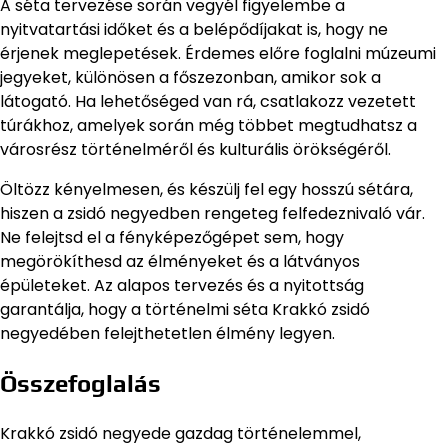
A séta tervezése során vegyél figyelembe a
nyitvatartási időket és a belépődíjakat is, hogy ne
érjenek meglepetések. Érdemes előre foglalni múzeumi
jegyeket, különösen a főszezonban, amikor sok a
látogató. Ha lehetőséged van rá, csatlakozz vezetett
túrákhoz, amelyek során még többet megtudhatsz a
városrész történelméről és kulturális örökségéről.
Öltözz kényelmesen, és készülj fel egy hosszú sétára,
hiszen a zsidó negyedben rengeteg felfedeznivaló vár.
Ne felejtsd el a fényképezőgépet sem, hogy
megörökíthesd az élményeket és a látványos
épületeket. Az alapos tervezés és a nyitottság
garantálja, hogy a történelmi séta Krakkó zsidó
negyedében felejthetetlen élmény legyen.
Összefoglalás
Krakkó zsidó negyede gazdag történelemmel,