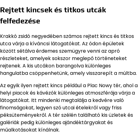
Rejtett kincsek és titkos utcák
felfedezése
Krakkó zsidó negyedében számos rejtett kincs és titkos
utca várja a kíváncsi látogatókat. Az ódon épületek
között sétálva érdemes szemügyre venni az apró
részleteket, amelyek sokszor meglepő történeteket
rejtenek. A kis utcákon barangolva különleges
hangulatba csöppenhetünk, amely visszarepít a múltba.
Az egyik ilyen rejtett kincs például a Plac Nowy tér, ahol a
helyi piacok és kávézók különleges atmoszférája várja a
látogatókat. Itt mindenki megtalálja a kedvére való
finomságokat, legyen szó utcai ételekről vagy friss
péksüteményekről. A tér szélén található kis üzletek és
galériák pedig különleges ajándéktárgyakat és
műalkotásokat kínálnak.