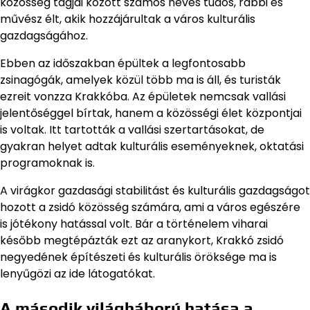
közösség tagjai között számos neves tudós, rabbi és
művész élt, akik hozzájárultak a város kulturális
gazdagságához.
Ebben az időszakban épültek a legfontosabb
zsinagógák, amelyek közül több ma is áll, és turisták
ezreit vonzza Krakkóba. Az épületek nemcsak vallási
jelentőséggel bírtak, hanem a közösségi élet központjai
is voltak. Itt tartották a vallási szertartásokat, de
gyakran helyet adtak kulturális eseményeknek, oktatási
programoknak is.
A virágkor gazdasági stabilitást és kulturális gazdagságot
hozott a zsidó közösség számára, ami a város egészére
is jótékony hatással volt. Bár a történelem viharai
később megtépázták ezt az aranykort, Krakkó zsidó
negyedének építészeti és kulturális öröksége ma is
lenyűgözi az ide látogatókat.
A második világháború hatása a