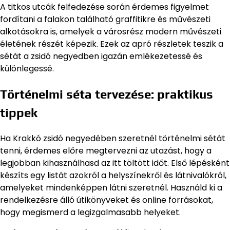
A titkos utcák felfedezése során érdemes figyelmet
fordítani a falakon található graffitikre és művészeti
alkotásokra is, amelyek a városrész modern művészeti
életének részét képezik. Ezek az apró részletek teszik a
sétát a zsidó negyedben igazán emlékezetessé és
különlegessé.
Történelmi séta tervezése: praktikus
tippek
Ha Krakkó zsidó negyedében szeretnél történelmi sétát
tenni, érdemes előre megtervezni az utazást, hogy a
legjobban kihasználhasd az itt töltött időt. Első lépésként
készíts egy listát azokról a helyszínekről és látnivalókról,
amelyeket mindenképpen látni szeretnél. Használd ki a
rendelkezésre álló útikönyveket és online forrásokat,
hogy megismerd a legizgalmasabb helyeket.