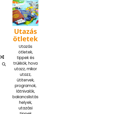
Skip
to
content
Utazás
ötletek
Utazás
ötletek,
tippek és
trükkök, hova
utazz, mikor
utazz,
útitervek,
programok,
látnivalók,
bakancslistás
helyek,
utazási
tippek