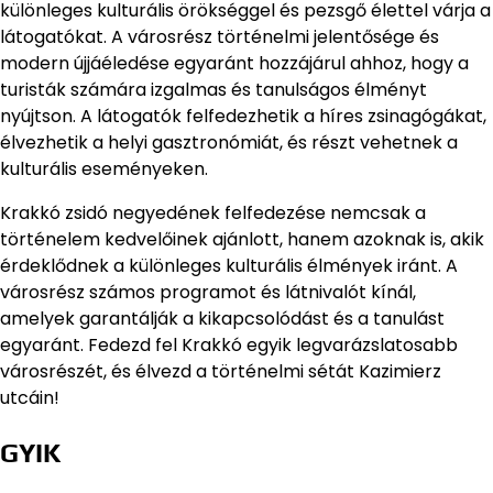
különleges kulturális örökséggel és pezsgő élettel várja a
látogatókat. A városrész történelmi jelentősége és
modern újjáéledése egyaránt hozzájárul ahhoz, hogy a
turisták számára izgalmas és tanulságos élményt
nyújtson. A látogatók felfedezhetik a híres zsinagógákat,
élvezhetik a helyi gasztronómiát, és részt vehetnek a
kulturális eseményeken.
Krakkó zsidó negyedének felfedezése nemcsak a
történelem kedvelőinek ajánlott, hanem azoknak is, akik
érdeklődnek a különleges kulturális élmények iránt. A
városrész számos programot és látnivalót kínál,
amelyek garantálják a kikapcsolódást és a tanulást
egyaránt. Fedezd fel Krakkó egyik legvarázslatosabb
városrészét, és élvezd a történelmi sétát Kazimierz
utcáin!
GYIK