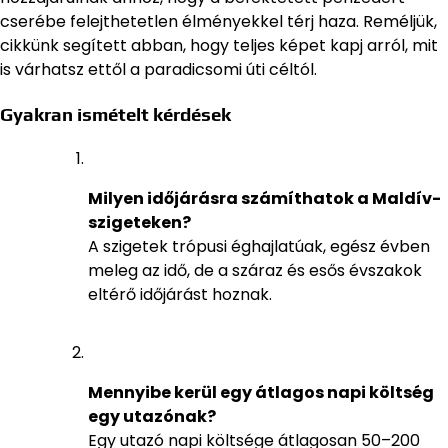
cserébe felejthetetlen élményekkel térj haza. Reméljük,
cikkünk segített abban, hogy teljes képet kapj arról, mit
is várhatsz ettől a paradicsomi úti céltól.
Gyakran ismételt kérdések
Milyen időjárásra számíthatok a Maldív-
szigeteken?
A szigetek trópusi éghajlatúak, egész évben
meleg az idő, de a száraz és esős évszakok
eltérő időjárást hoznak.
Mennyibe kerül egy átlagos napi költség
egy utazónak?
Egy utazó napi költsége átlagosan 50–200