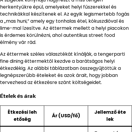
herkentyűkre épül, amelyeket helyi fűszerekkel és
technikákkal készítenek el. Az egyik legismertebb fogás
a „mas huni,” amely egy tonhalas étel, kókuszdióval és
lime-mal ízesítve. Az éttermek mellett a helyi piacokon
is érdemes körülnézni, ahol autentikus street food
élmény vár rád.
Az éttermek széles választékát kínálják, a tengerparti
fine dining éttermektől kezdve a barátságos helyi
étkezdékig. Az alábbi táblázatban összegyűjtöttük a
legnépszerűbb ételeket és azok árait, hogy jobban
tervezhesd az étkezésre szánt költségeidet.
Ételek és árak
Étkezési leh
Jellemző éte
Ár (USD/fő)
etőség
lek