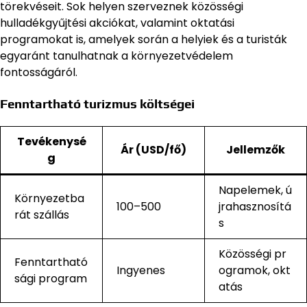
törekvéseit. Sok helyen szerveznek közösségi
hulladékgyűjtési akciókat, valamint oktatási
programokat is, amelyek során a helyiek és a turisták
egyaránt tanulhatnak a környezetvédelem
fontosságáról.
Fenntartható turizmus költségei
Tevékenysé
Ár (USD/fő)
Jellemzők
g
Napelemek, ú
Környezetba
100–500
jrahasznosítá
rát szállás
s
Közösségi pr
Fenntartható
Ingyenes
ogramok, okt
sági program
atás