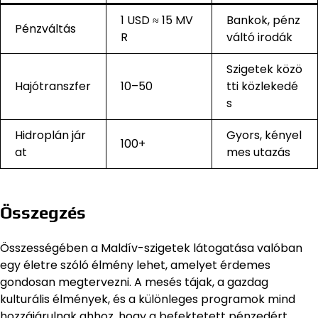
1 USD ≈ 15 MV
Bankok, pénz
Pénzváltás
R
váltó irodák
Szigetek közö
Hajótranszfer
10–50
tti közlekedé
s
Hidroplán jár
Gyors, kényel
100+
at
mes utazás
Összegzés
Összességében a Maldív-szigetek látogatása valóban
egy életre szóló élmény lehet, amelyet érdemes
gondosan megtervezni. A mesés tájak, a gazdag
kulturális élmények, és a különleges programok mind
hozzájárulnak ahhoz, hogy a befektetett pénzedért