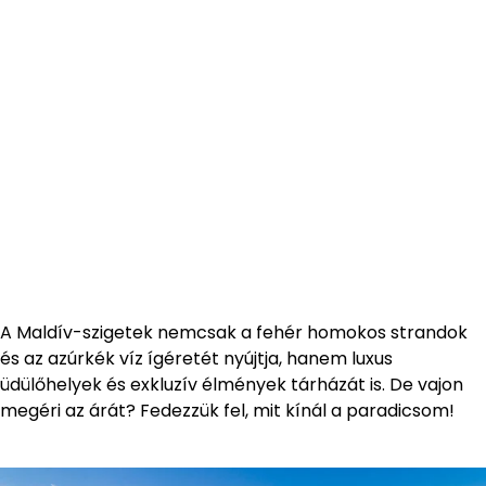
A Maldív-szigetek nemcsak a fehér homokos strandok
és az azúrkék víz ígéretét nyújtja, hanem luxus
üdülőhelyek és exkluzív élmények tárházát is. De vajon
megéri az árát? Fedezzük fel, mit kínál a paradicsom!