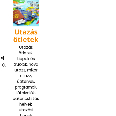
Skip
to
content
Utazás
ötletek
Utazás
ötletek,
tippek és
trükkök, hova
utazz, mikor
utazz,
útitervek,
programok,
látnivalók,
bakancslistás
helyek,
utazási
tippek