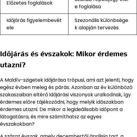
Előzetes foglalások
e foglalása
Időjárás figyelembevét
Szezonális különbsége
ele
k alapján tervezés
Időjárás és évszakok: Mikor érdemes
utazni?
A Maldív-szigetek időjárása trópusi, ami azt jelenti, hogy
egész évben meleg és párás. Azonban az év különböző
szakaszaiban eltérő időjárási viszonyok uralkodnak, így
érdemes előre tájékozódni, hogy melyik időszakban
érdemes utazni. De mikor a legideálisabb időpont a
látogatásra, és mire számíthatsz az egyes
évszakokban?
A száraz évszak, amely decembertől áprilisig tart, a