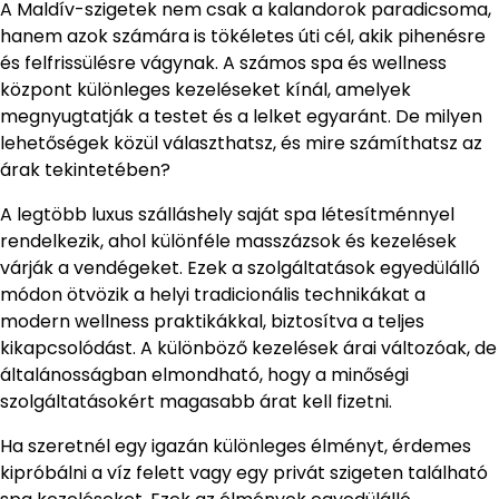
A Maldív-szigetek nem csak a kalandorok paradicsoma,
hanem azok számára is tökéletes úti cél, akik pihenésre
és felfrissülésre vágynak. A számos spa és wellness
központ különleges kezeléseket kínál, amelyek
megnyugtatják a testet és a lelket egyaránt. De milyen
lehetőségek közül választhatsz, és mire számíthatsz az
árak tekintetében?
A legtöbb luxus szálláshely saját spa létesítménnyel
rendelkezik, ahol különféle masszázsok és kezelések
várják a vendégeket. Ezek a szolgáltatások egyedülálló
módon ötvözik a helyi tradicionális technikákat a
modern wellness praktikákkal, biztosítva a teljes
kikapcsolódást. A különböző kezelések árai változóak, de
általánosságban elmondható, hogy a minőségi
szolgáltatásokért magasabb árat kell fizetni.
Ha szeretnél egy igazán különleges élményt, érdemes
kipróbálni a víz felett vagy egy privát szigeten található