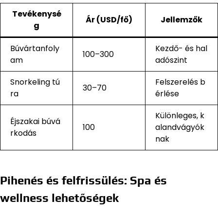
Tevékenysé
Ár (USD/fő)
Jellemzők
g
Búvártanfoly
Kezdő- és hal
100–300
am
adószint
Snorkeling tú
Felszerelés b
30–70
ra
érlése
Különleges, k
Éjszakai búvá
100
alandvágyók
rkodás
nak
Pihenés és felfrissülés: Spa és
wellness lehetőségek