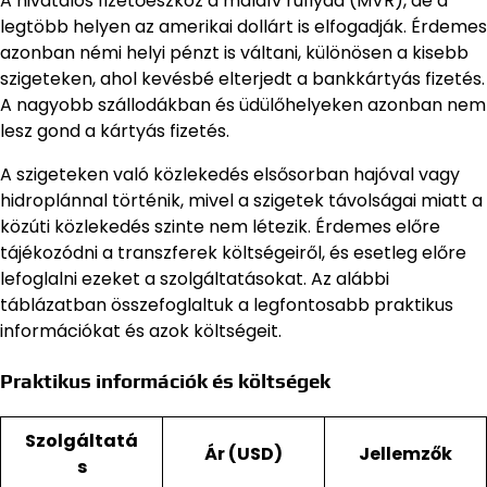
A hivatalos fizetőeszköz a maldív rufiyaa (MVR), de a
legtöbb helyen az amerikai dollárt is elfogadják. Érdemes
azonban némi helyi pénzt is váltani, különösen a kisebb
szigeteken, ahol kevésbé elterjedt a bankkártyás fizetés.
A nagyobb szállodákban és üdülőhelyeken azonban nem
lesz gond a kártyás fizetés.
A szigeteken való közlekedés elsősorban hajóval vagy
hidroplánnal történik, mivel a szigetek távolságai miatt a
közúti közlekedés szinte nem létezik. Érdemes előre
tájékozódni a transzferek költségeiről, és esetleg előre
lefoglalni ezeket a szolgáltatásokat. Az alábbi
táblázatban összefoglaltuk a legfontosabb praktikus
információkat és azok költségeit.
Praktikus információk és költségek
Szolgáltatá
Ár (USD)
Jellemzők
s