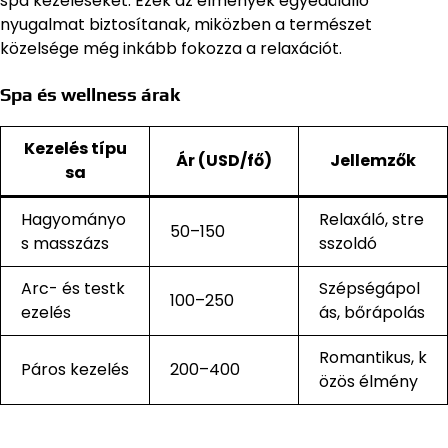
spa kezeléseket. Ezek az élmények egyedülálló
nyugalmat biztosítanak, miközben a természet
közelsége még inkább fokozza a relaxációt.
Spa és wellness árak
Kezelés típu
Ár (USD/fő)
Jellemzők
sa
Hagyományo
Relaxáló, stre
50–150
s masszázs
sszoldó
Arc- és testk
Szépségápol
100–250
ezelés
ás, bőrápolás
Romantikus, k
Páros kezelés
200–400
özös élmény