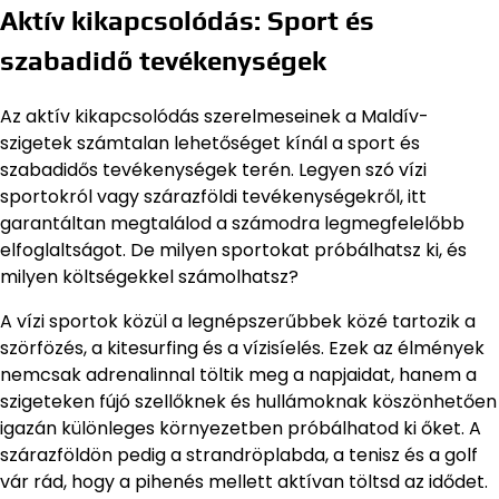
Aktív kikapcsolódás: Sport és
szabadidő tevékenységek
Az aktív kikapcsolódás szerelmeseinek a Maldív-
szigetek számtalan lehetőséget kínál a sport és
szabadidős tevékenységek terén. Legyen szó vízi
sportokról vagy szárazföldi tevékenységekről, itt
garantáltan megtalálod a számodra legmegfelelőbb
elfoglaltságot. De milyen sportokat próbálhatsz ki, és
milyen költségekkel számolhatsz?
A vízi sportok közül a legnépszerűbbek közé tartozik a
szörfözés, a kitesurfing és a vízisíelés. Ezek az élmények
nemcsak adrenalinnal töltik meg a napjaidat, hanem a
szigeteken fújó szellőknek és hullámoknak köszönhetően
igazán különleges környezetben próbálhatod ki őket. A
szárazföldön pedig a strandröplabda, a tenisz és a golf
vár rád, hogy a pihenés mellett aktívan töltsd az idődet.