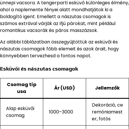
ünnepi vacsora. A tengerparti esküvő különleges élmény,
ahol a naplemente fényei alatt mondhatjátok ki a
boldogító igent. Emellett a nászutas csomagok is
számos extrával várják az ifjú párokat, mint például
romantikus vacsorák és páros masszázsok.
Az alábbi táblázatban összegyűjtöttük az esküvői és
nászutas csomagok főbb elemeit és azok árait, hogy
könnyebben tervezhesd a fontos napot.
Esküvői és nászutas csomagok
Csomag típ
Ár (USD)
Jellemzők
usa
Dekoráció, ce
Alap esküvői
1000–3000
remóniamest
csomag
er, fotós