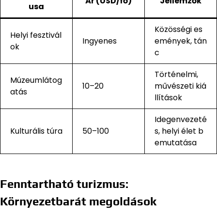
Ár (USD/fő)
Jellemzők
usa
Közösségi es
Helyi fesztivál
Ingyenes
emények, tán
ok
c
Történelmi,
Múzeumlátog
10–20
művészeti kiá
atás
llítások
Idegenvezeté
Kulturális túra
50–100
s, helyi élet b
emutatása
Fenntartható turizmus:
Környezetbarát megoldások