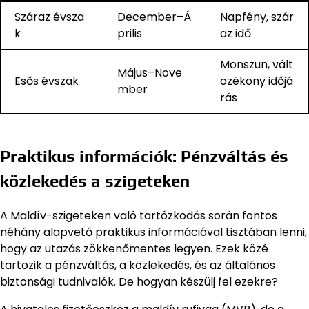
Száraz évsza
December–Á
Napfény, szár
k
prilis
az idő
Monszun, vált
Május–Nove
Esős évszak
ozékony időjá
mber
rás
Praktikus információk: Pénzváltás és
közlekedés a szigeteken
A Maldív-szigeteken való tartózkodás során fontos
néhány alapvető praktikus információval tisztában lenni,
hogy az utazás zökkenőmentes legyen. Ezek közé
tartozik a pénzváltás, a közlekedés, és az általános
biztonsági tudnivalók. De hogyan készülj fel ezekre?