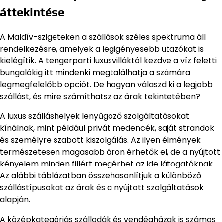
áttekintése
A Maldív-szigeteken a szállások széles spektruma áll
rendelkezésre, amelyek a legigényesebb utazókat is
kielégítik. A tengerparti luxusvilláktól kezdve a víz feletti
bungalókig itt mindenki megtalálhatja a számára
legmegfelelőbb opciót. De hogyan válaszd ki a legjobb
szállást, és mire számíthatsz az árak tekintetében?
A luxus szálláshelyek lenyűgöző szolgáltatásokat
kínálnak, mint például privát medencék, saját strandok
és személyre szabott kiszolgálás. Az ilyen élmények
természetesen magasabb áron érhetők el, de a nyújtott
kényelem minden fillért megérhet az ide látogatóknak.
Az alábbi táblázatban összehasonlítjuk a különböző
szállástípusokat az árak és a nyújtott szolgáltatások
alapján.
A középkategóriás szállodák és vendégházak is számos