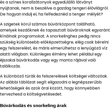
és a színes korallzátonyok egyedülálló látványt
nyújtanak, nem is beszélve a gazdag tengeri élővilágról.
De hogyan indulj el, ha felfedeznéd a tenger mélyét?
A szigetek körül számos búvárközpont található,
amelyek kezdőknek és tapasztalt búvároknak egyaránt
kínálnak programokat. A snorkelinghez pedig nincs
szükség különösebb előképzettségre, elég csak bérelni
egy felszerelést, és máris elmerülhetsz a lenyűgöző víz
alatti világban. Különleges élmény lehet például egy
éjszakai búvárkodás vagy egy manta rájával való
találkozás.
A különböző túrák és felszerelések költségei változóak.
Az alábbi táblázat segít eligazodni a legnépszerűbb
lehetőségek és azok árai között, hogy könnyebben
tervezhesd a költségvetésedet.
Búvárkodás és snorkeling árak