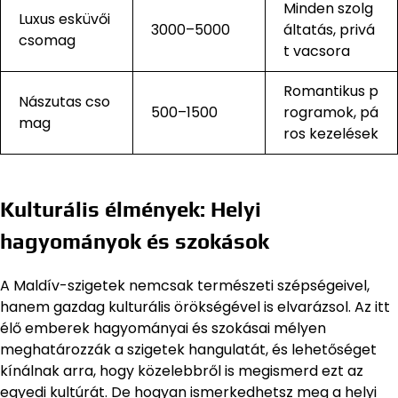
Minden szolg
Luxus esküvői
3000–5000
áltatás, privá
csomag
t vacsora
Romantikus p
Nászutas cso
500–1500
rogramok, pá
mag
ros kezelések
Kulturális élmények: Helyi
hagyományok és szokások
A Maldív-szigetek nemcsak természeti szépségeivel,
hanem gazdag kulturális örökségével is elvarázsol. Az itt
élő emberek hagyományai és szokásai mélyen
meghatározzák a szigetek hangulatát, és lehetőséget
kínálnak arra, hogy közelebbről is megismerd ezt az
egyedi kultúrát. De hogyan ismerkedhetsz meg a helyi