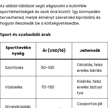
Az alábbi táblázat segít eligazodni a különféle
sportlehetőségek és azok árai között. Így könnyedén
tervezheted, melyik élményt szeretnéd kipróbálni, és
hogyan illeszkedik be a költségvetésedbe.
Sport és szabadidő árak
Sporttevéke
Ár (USD/fő)
Jellemzők
nység
Oktatás, felsz
Szörfözés
50–100
erelés bérlés
Kísérés, felsz
Vízisíelés
70–150
erelés biztosí
tva
Csoportos ját
Strandröplab