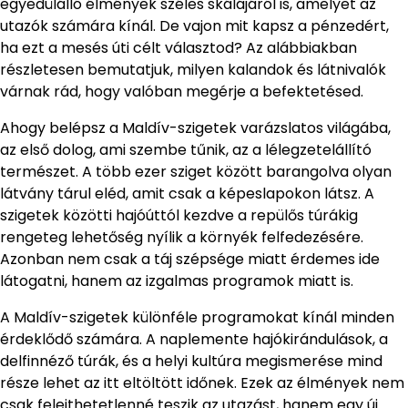
egyedülálló élmények széles skálájáról is, amelyet az
utazók számára kínál. De vajon mit kapsz a pénzedért,
ha ezt a mesés úti célt választod? Az alábbiakban
részletesen bemutatjuk, milyen kalandok és látnivalók
várnak rád, hogy valóban megérje a befektetésed.
Ahogy belépsz a Maldív-szigetek varázslatos világába,
az első dolog, ami szembe tűnik, az a lélegzetelállító
természet. A több ezer sziget között barangolva olyan
látvány tárul eléd, amit csak a képeslapokon látsz. A
szigetek közötti hajóúttól kezdve a repülős túrákig
rengeteg lehetőség nyílik a környék felfedezésére.
Azonban nem csak a táj szépsége miatt érdemes ide
látogatni, hanem az izgalmas programok miatt is.
A Maldív-szigetek különféle programokat kínál minden
érdeklődő számára. A naplemente hajókirándulások, a
delfinnéző túrák, és a helyi kultúra megismerése mind
része lehet az itt eltöltött időnek. Ezek az élmények nem
csak felejthetetlenné teszik az utazást, hanem egy új