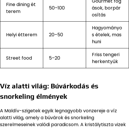
Gourmet fog
Fine dining ét
50–100
ások, borpár
terem
osítás
Hagyományo
Helyi étterem
20–50
s ételek, mas
huni
Friss tengeri
Street food
5–20
herkentyűk
Víz alatti világ: Búvárkodás és
snorkeling élmények
A Maldív-szigetek egyik legnagyobb vonzereje a víz
alatti világ, amely a búvárok és snorkeling
szerelmeseinek valódi paradicsom. A kristálytiszta vizek