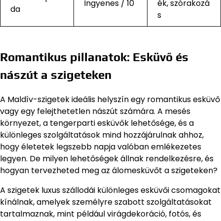
Ingyenes / 10
ék, szórakozá
da
s
Romantikus pillanatok: Esküvő és
nászút a szigeteken
A Maldív-szigetek ideális helyszín egy romantikus esküvő
vagy egy felejthetetlen nászút számára. A mesés
környezet, a tengerparti esküvők lehetősége, és a
különleges szolgáltatások mind hozzájárulnak ahhoz,
hogy életetek legszebb napja valóban emlékezetes
legyen. De milyen lehetőségek állnak rendelkezésre, és
hogyan tervezheted meg az álomesküvőt a szigeteken?
A szigetek luxus szállodái különleges esküvői csomagokat
kínálnak, amelyek személyre szabott szolgáltatásokat
tartalmaznak, mint például virágdekoráció, fotós, és