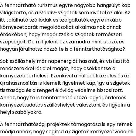
A fenntartható turizmus egyre nagyobb hangsúlyt kap
világszerte, és a Maldív-szigetek sem kivétel ez alól. Az
itt található szállodák és szolgáltatók egyre inkább
környezetbarát megoldásokat alkalmaznak annak
érdekében, hogy megőrizzék a szigetek természeti
szépségeit. De mit jelent ez számodra mint utazó, és
hogyan járulhatsz hozzá te is a fenntarthatósághoz?
Sok szálláshely már napenergiát használ, és víztisztító
rendszerekkel látja el magát, hogy csökkentse a
környezeti terhelést. Ezenkívül a hulladékkezelés és az
újrahasznosítás is kiemelt figyelmet kap, így a szigetek
tisztasága és a tengeri élővilág védelme biztosított.
Ahhoz, hogy te is fenntartható utazó legyél, érdemes
környezettudatos szálláshelyet választani, és figyelni a
helyi szabályokra.
A fenntarthatósági projektek támogatása is egy remek
módja annak, hogy segítsd a szigetek környezetvédelmi