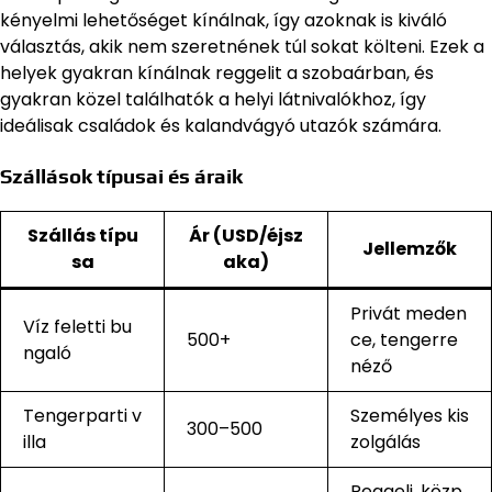
kényelmi lehetőséget kínálnak, így azoknak is kiváló
választás, akik nem szeretnének túl sokat költeni. Ezek a
helyek gyakran kínálnak reggelit a szobaárban, és
gyakran közel találhatók a helyi látnivalókhoz, így
ideálisak családok és kalandvágyó utazók számára.
Szállások típusai és áraik
Szállás típu
Ár (USD/éjsz
Jellemzők
sa
aka)
Privát meden
Víz feletti bu
500+
ce, tengerre
ngaló
néző
Tengerparti v
Személyes kis
300–500
illa
zolgálás
Reggeli, közp