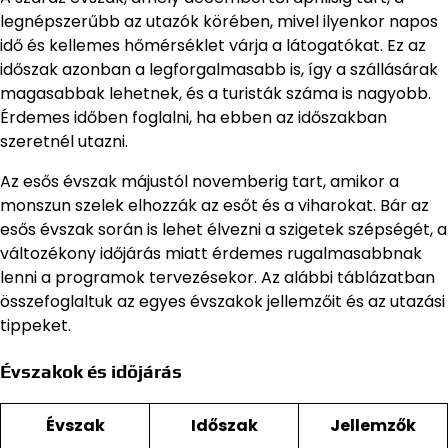
legnépszerűbb az utazók körében, mivel ilyenkor napos
idő és kellemes hőmérséklet várja a látogatókat. Ez az
időszak azonban a legforgalmasabb is, így a szállásárak
magasabbak lehetnek, és a turisták száma is nagyobb.
Érdemes időben foglalni, ha ebben az időszakban
szeretnél utazni.
Az esős évszak májustól novemberig tart, amikor a
monszun szelek elhozzák az esőt és a viharokat. Bár az
esős évszak során is lehet élvezni a szigetek szépségét, a
változékony időjárás miatt érdemes rugalmasabbnak
lenni a programok tervezésekor. Az alábbi táblázatban
összefoglaltuk az egyes évszakok jellemzőit és az utazási
tippeket.
Évszakok és időjárás
Évszak
Időszak
Jellemzők