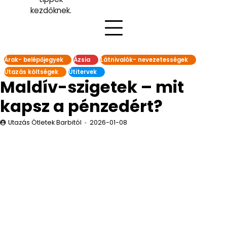
kezdőknek.
Árak- belépőjegyek
Ázsia
Látnivalók- nevezetességek
Utazás költségek
Útitervek
Maldív-szigetek – mit
kapsz a pénzedért?
Utazás Ötletek Barbitól
2026-01-08