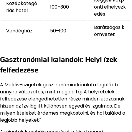
Középkategó
100–300
onti elhelyezk
riás hotel
edés
Barátságos k
Vendégház
50–100
örnyezet
Gasztronómiai kalandok: Helyi ízek
felfedezése
A Maldív-szigetek gasztronómiai kínálata legalább
annyira változatos, mint maga a táj. A helyi ételek
felfedezése elengedhetetlen része minden utazásnak,
hiszen az ízvilág itt különösen egyedi és izgalmas. De
milyen ételeket érdemes megkóstolni, és hol találod a
legjobb helyeket?
A szigetek konyhája nagyrészt a friss tengeri