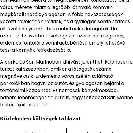
San Marínón belül a tömegközlekedés korlátozott, de a
város mérete miatt a legtöbb látnivaló könnyen
megközelíthető gyalogosan. A főbb nevezetességek
közötti távolságok rövidek, és a gyaloglás során számos
elbűvölő helyszínre bukkanhatnak a látogatók. Ha
azonban hosszabb távolságokat szeretnél megtenni,
érdemes fontolóra venni autóbérlést, amely lehetővé
teszi a környék felfedezését is.
A parkolás San Marinóban kihívást jelenthet, különösen a
turisztikai szezonban, amikor a látogatók száma
megnövekszik. Érdemes a város szélén található
parkolókban hagyni az autót, és gyalogosan bejárni a
történelmi központot. Ez nemcsak kényelmesebb,
hanem lehetőséget ad arra is, hogy felfedezd San Marino
festői tájait és utcáit.
Közlekedési költségek táblázat