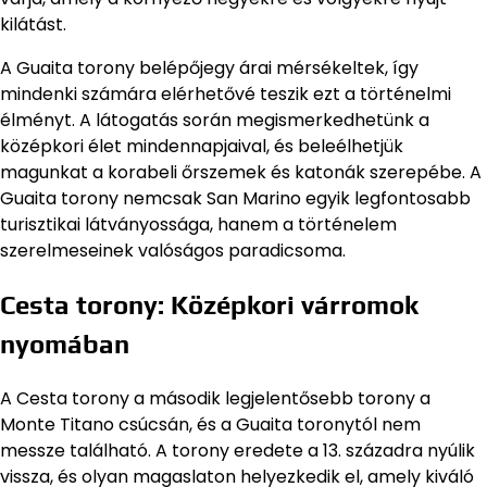
kilátást.
A Guaita torony belépőjegy árai mérsékeltek, így
mindenki számára elérhetővé teszik ezt a történelmi
élményt. A látogatás során megismerkedhetünk a
középkori élet mindennapjaival, és beleélhetjük
magunkat a korabeli őrszemek és katonák szerepébe. A
Guaita torony nemcsak San Marino egyik legfontosabb
turisztikai látványossága, hanem a történelem
szerelmeseinek valóságos paradicsoma.
Cesta torony: Középkori várromok
nyomában
A Cesta torony a második legjelentősebb torony a
Monte Titano csúcsán, és a Guaita toronytól nem
messze található. A torony eredete a 13. századra nyúlik
vissza, és olyan magaslaton helyezkedik el, amely kiváló