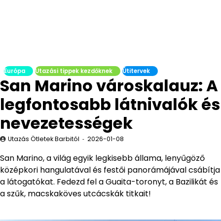
Európa
Utazási tippek kezdőknek
Útitervek
San Marino városkalauz: A
legfontosabb látnivalók és
nevezetességek
Utazás Ötletek Barbitól
2026-01-08
San Marino, a világ egyik legkisebb állama, lenyűgöző
középkori hangulatával és festői panorámájával csábítja
a látogatókat. Fedezd fel a Guaita-toronyt, a Bazilikát és
a szűk, macskaköves utcácskák titkait!