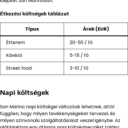
idejüket San Marinóban.
Étkezési költségek táblázat
Típus
Árak (EUR)
Étterem
20-50 / fő
Kávézó
5-15 / fő
Street food
3-10 / fő
Napi költségek
San Marino napi költségei változóak lehetnek, attól
függően, hogy milyen tevékenységeket tervezel, és
milyen színvonalú szolgáltatásokat veszel igénybe. Az
alábbiakban egy átlagos napi költségbecslést találsz,