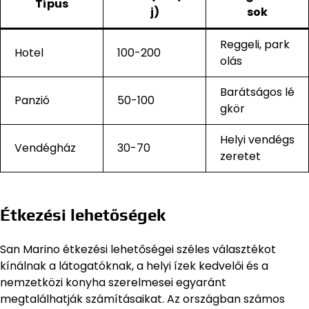
Típus
j)
sok
Reggeli, park
Hotel
100-200
olás
Barátságos lé
Panzió
50-100
gkör
Helyi vendégs
Vendégház
30-70
zeretet
Étkezési lehetőségek
San Marino étkezési lehetőségei széles választékot
kínálnak a látogatóknak, a helyi ízek kedvelői és a
nemzetközi konyha szerelmesei egyaránt
megtalálhatják számításaikat. Az országban számos