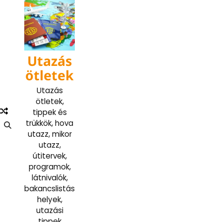
Skip
to
content
Utazás
ötletek
Utazás
ötletek,
tippek és
trükkök, hova
utazz, mikor
utazz,
útitervek,
programok,
látnivalók,
bakancslistás
helyek,
utazási
tippek