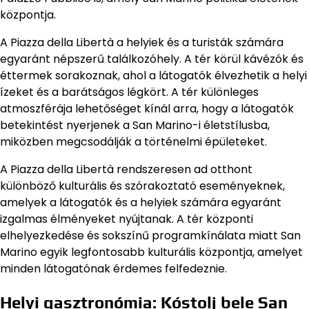
központja.
A Piazza della Libertà a helyiek és a turisták számára
egyaránt népszerű találkozóhely. A tér körül kávézók és
éttermek sorakoznak, ahol a látogatók élvezhetik a helyi
ízeket és a barátságos légkört. A tér különleges
atmoszférája lehetőséget kínál arra, hogy a látogatók
betekintést nyerjenek a San Marino-i életstílusba,
miközben megcsodálják a történelmi épületeket.
A Piazza della Libertà rendszeresen ad otthont
különböző kulturális és szórakoztató eseményeknek,
amelyek a látogatók és a helyiek számára egyaránt
izgalmas élményeket nyújtanak. A tér központi
elhelyezkedése és sokszínű programkínálata miatt San
Marino egyik legfontosabb kulturális központja, amelyet
minden látogatónak érdemes felfedeznie.
Helyi gasztronómia: Kóstolj bele San