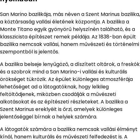
San Marino bazilikája, más néven a Szent Marinus bazilika,
a köztársaság vallási életének központja. A bazilika a
Monte Titano egyik gyönyörű helyszínén található, és a
klasszicista építészet remek példája. Az 1838-ban épült
bazilika nemcsak vallási, hanem művészeti és történelmi
szempontból is jelentős.
A bazilika belseje lenyűgöző, a díszített oltárok, a freskók
és a szobrok mind a San Marino-i vallási és kulturális
örökséget tükrözik. Az épület különleges atmoszférája
lehetőséget ad a látogatóknak, hogy lelkileg
feltöltődjenek, miközben csodálják a művészeti
alkotásokat és az építészeti részleteket. A bazilika a
Szent Marinus ereklyéit is őrzi, amelyek különleges
jelentőséggel bírnak a helyiek számára.
A látogatók számára a bazilika nemcsak vallási élményt
kínál, hanem kulturális és művészeti felfedezést is. A