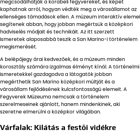
megcsodálhatják a korabeli fegyvereket, és képet
kaphatnak arról, hogyan védték meg a városállamot az
ellenséges támadások ellen. A múzeum interaktív elemei
segítenek abban, hogy jobban megértsük a középkori
hadviselés módjait és technikáit. Az itt szerzett
ismeretek alaposabbá teszik a San Marino-i történelem
megismerését.
A belépőjegy árai kedvezőek, és a múzeum minden
korosztály számára izgalmas élményt kínál. A történelmi
ismeretekkel gazdagodva a látogatók jobban
megérthetik San Marino középkori múltját és a
városállam fejlődésének kulcsfontosságú elemeit. A
Fegyverek Múzeuma nemcsak a történelem
szerelmeseinek ajánlott, hanem mindenkinek, aki
szeretne elmerülni a középkor világában.
Várfalak: Kilátás a festői vidékre