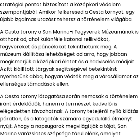
stratégiai pontot biztosított a középkori védelem
szempontjából. Amikor felkeresed a Cesta tornyot, egy
újabb izgalmas utazást tehetsz a történelem világába.
A Cesta torony a San Marino-i Fegyverek Múzeumának is
otthont ad, ahol különféle katonai relikviákat,
fegyvereket és páncélokat tekinthetünk meg. A
múzeum kiállítása lehetőséget ad arra, hogy jobban
megismerjük a középkori életet és a hadviselés módjait.
Az itt kiállított tárgyak segítségével betekintést
nyerhetünk abba, hogyan védték meg a városállamot az
ellenséges támadások ellen.
A Cesta torony látogatása során nemcsak a történelem
iránt érdeklődők, hanem a természet kedvelői is
elégedetten távozhatnak. A torony tetejéről nyíló kilátás
páratlan, és a látogatók számára egyedülálló élményt
nyújt. Ahogy a napsugarak megvilágítják a tájat, San
Marino varázslatos szépsége tárul elénk, amelyet