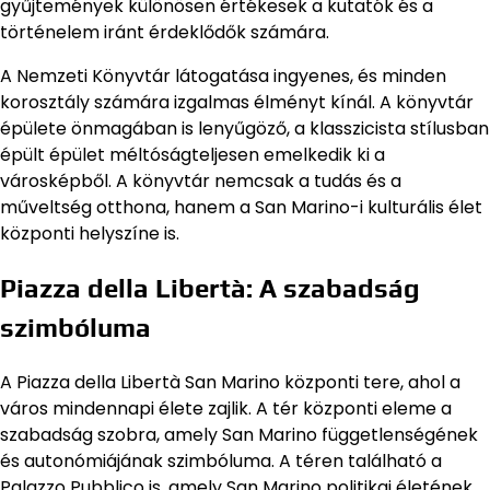
gyűjtemények különösen értékesek a kutatók és a
történelem iránt érdeklődők számára.
A Nemzeti Könyvtár látogatása ingyenes, és minden
korosztály számára izgalmas élményt kínál. A könyvtár
épülete önmagában is lenyűgöző, a klasszicista stílusban
épült épület méltóságteljesen emelkedik ki a
városképből. A könyvtár nemcsak a tudás és a
műveltség otthona, hanem a San Marino-i kulturális élet
központi helyszíne is.
Piazza della Libertà: A szabadság
szimbóluma
A Piazza della Libertà San Marino központi tere, ahol a
város mindennapi élete zajlik. A tér központi eleme a
szabadság szobra, amely San Marino függetlenségének
és autonómiájának szimbóluma. A téren található a
Palazzo Pubblico is, amely San Marino politikai életének