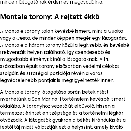
minden látogatónak érdemes megcsodálnia.
Montale torony: A rejtett ékkő
A Montale torony talán kevésbé ismert, mint a Guaita
vagy a Cesta, de mindenképpen megér egy látogatást.
A Montale a három torony közül a legkisebb, és kevésbé
frekventált helyen található, így csendesebb és
nyugodtabb élményt kínál a látogatóknak. A 14.
században épült torony elsősorban védelmi célokat
szolgált, és stratégiai pozíciója révén a város
legvédtelenebb pontjait is megfigyelhették innen.
A Montale torony látogatása során betekintést
nyerhetünk a San Marino-i történelem kevésbé ismert
oldalába. A toronyhoz vezető út elbűvölő, hiszen a
természet érintetlen szépsége és a történelmi légkör
ötvöződik. A látogatók gyakran a békés kirándulás és a
festői táj miatt választják ezt a helyszínt, amely kiváló