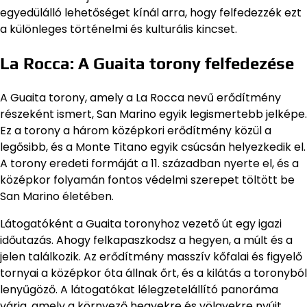
egyedülálló lehetőséget kínál arra, hogy felfedezzék ezt
a különleges történelmi és kulturális kincset.
La Rocca: A Guaita torony felfedezése
A Guaita torony, amely a La Rocca nevű erődítmény
részeként ismert, San Marino egyik legismertebb jelképe.
Ez a torony a három középkori erődítmény közül a
legősibb, és a Monte Titano egyik csúcsán helyezkedik el.
A torony eredeti formáját a 11. században nyerte el, és a
középkor folyamán fontos védelmi szerepet töltött be
San Marino életében.
Látogatóként a Guaita toronyhoz vezető út egy igazi
időutazás. Ahogy felkapaszkodsz a hegyen, a múlt és a
jelen találkozik. Az erődítmény masszív kőfalai és figyelő
tornyai a középkor óta állnak őrt, és a kilátás a toronyból
lenyűgöző. A látogatókat lélegzetelállító panoráma
várja, amely a környező hegyekre és völgyekre nyújt