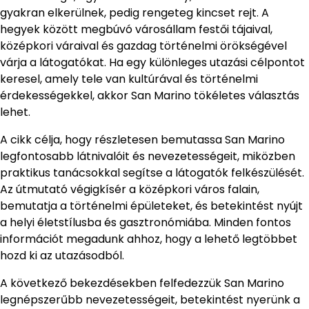
gyakran elkerülnek, pedig rengeteg kincset rejt. A
hegyek között megbúvó városállam festői tájaival,
középkori váraival és gazdag történelmi örökségével
várja a látogatókat. Ha egy különleges utazási célpontot
keresel, amely tele van kultúrával és történelmi
érdekességekkel, akkor San Marino tökéletes választás
lehet.
A cikk célja, hogy részletesen bemutassa San Marino
legfontosabb látnivalóit és nevezetességeit, miközben
praktikus tanácsokkal segítse a látogatók felkészülését.
Az útmutató végigkísér a középkori város falain,
bemutatja a történelmi épületeket, és betekintést nyújt
a helyi életstílusba és gasztronómiába. Minden fontos
információt megadunk ahhoz, hogy a lehető legtöbbet
hozd ki az utazásodból.
A következő bekezdésekben felfedezzük San Marino
legnépszerűbb nevezetességeit, betekintést nyerünk a