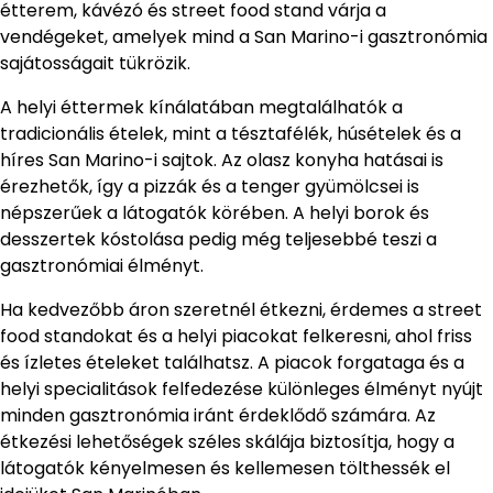
étterem, kávézó és street food stand várja a
vendégeket, amelyek mind a San Marino-i gasztronómia
sajátosságait tükrözik.
A helyi éttermek kínálatában megtalálhatók a
tradicionális ételek, mint a tésztafélék, húsételek és a
híres San Marino-i sajtok. Az olasz konyha hatásai is
érezhetők, így a pizzák és a tenger gyümölcsei is
népszerűek a látogatók körében. A helyi borok és
desszertek kóstolása pedig még teljesebbé teszi a
gasztronómiai élményt.
Ha kedvezőbb áron szeretnél étkezni, érdemes a street
food standokat és a helyi piacokat felkeresni, ahol friss
és ízletes ételeket találhatsz. A piacok forgataga és a
helyi specialitások felfedezése különleges élményt nyújt
minden gasztronómia iránt érdeklődő számára. Az
étkezési lehetőségek széles skálája biztosítja, hogy a
látogatók kényelmesen és kellemesen tölthessék el