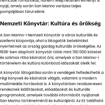
nemcsak romantikus, hanem felejthetetlen élményt is
nyújt, amely során San Marino varázsa teljes
pompájában tárul elénk.
Nemzeti Könyvtár: Kultúra és örökség
A San Marino-i Nemzeti Könyvtár a város kulturális és
szellemi központja, ahol a látogatók betekintést
nyerhetnek az ország gazdag kulturális örökségébe. Az
1839-ben alapított könyvtár több mint 150 000 kötetet
és számos ritka kéziratot őriz, amelyek a San Marino-i
történelem és kultúra különböző időszakait ölelik fel.
A könyvtár látogatása során a vendégek felfedezhetik a
régi könyvek és kéziratok világát, valamint a modern
multimédiás forrásokat is. A könyvtárban rendszeresen
rendeznek kiállításokat, előadásokat és kulturális
programokat, amelyek további információt nyújtanak
San Marino történelméről és kultúrájáról. Az itt található