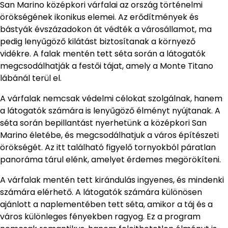
San Marino középkori várfalai az ország történelmi
örökségének ikonikus elemei. Az erődítmények és
bástyák évszázadokon át védték a városállamot, ma
pedig lenyűgöző kilátást biztosítanak a környező
vidékre. A falak mentén tett séta során a látogatók
megcsodálhatják a festői tájat, amely a Monte Titano
lábánál terül el.
A várfalak nemcsak védelmi célokat szolgálnak, hanem
a látogatók számára is lenyűgöző élményt nyújtanak. A
séta során bepillantást nyerhetünk a középkori San
Marino életébe, és megcsodálhatjuk a város építészeti
örökségét. Az itt található figyelő tornyokból páratlan
panoráma tárul elénk, amelyet érdemes megörökíteni.
A várfalak mentén tett kirándulás ingyenes, és mindenki
számára elérhető. A látogatók számára különösen
ajánlott a naplementében tett séta, amikor a táj és a
város különleges fényekben ragyog. Ez a program