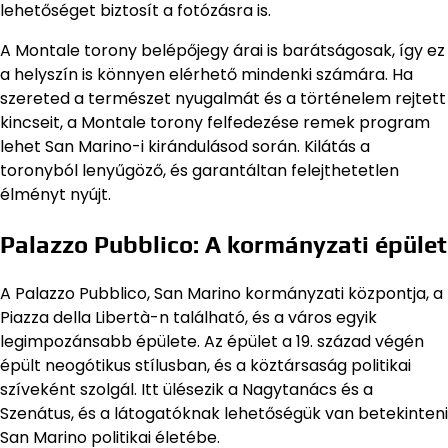
lehetőséget biztosít a fotózásra is.
A Montale torony belépőjegy árai is barátságosak, így ez
a helyszín is könnyen elérhető mindenki számára. Ha
szereted a természet nyugalmát és a történelem rejtett
kincseit, a Montale torony felfedezése remek program
lehet San Marino-i kirándulásod során. Kilátás a
toronyból lenyűgöző, és garantáltan felejthetetlen
élményt nyújt.
Palazzo Pubblico: A kormányzati épület
A Palazzo Pubblico, San Marino kormányzati központja, a
Piazza della Libertà-n található, és a város egyik
legimpozánsabb épülete. Az épület a 19. század végén
épült neogótikus stílusban, és a köztársaság politikai
szíveként szolgál. Itt ülésezik a Nagytanács és a
Szenátus, és a látogatóknak lehetőségük van betekinteni
San Marino politikai életébe.