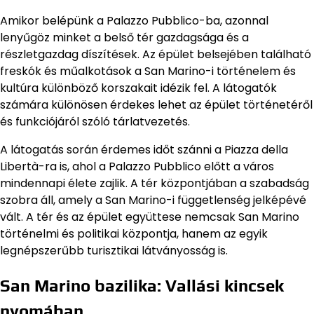
Amikor belépünk a Palazzo Pubblico-ba, azonnal
lenyűgöz minket a belső tér gazdagsága és a
részletgazdag díszítések. Az épület belsejében található
freskók és műalkotások a San Marino-i történelem és
kultúra különböző korszakait idézik fel. A látogatók
számára különösen érdekes lehet az épület történetéről
és funkciójáról szóló tárlatvezetés.
A látogatás során érdemes időt szánni a Piazza della
Libertà-ra is, ahol a Palazzo Pubblico előtt a város
mindennapi élete zajlik. A tér központjában a szabadság
szobra áll, amely a San Marino-i függetlenség jelképévé
vált. A tér és az épület együttese nemcsak San Marino
történelmi és politikai központja, hanem az egyik
legnépszerűbb turisztikai látványosság is.
San Marino bazilika: Vallási kincsek
nyomában