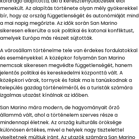
kőfaragó alapította, aki a keresztényüldözések elől
menekült. Az alapítás története olyan mély gyökerekkel
bír, hogy az ország függetlenségét és autonómiáját mind
a mai napig megőrizte. Az idők során San Marino
sikeresen elkerülte a sok politikai és katonai konfliktust,
amelyek Európa más részeit sújtották.
A városállam történelme tele van érdekes fordulatokkal
és eseményekkel. A középkor folyamán San Marino
nemcsak sikeresen megvédte függetlenségét, hanem
jelentős politikai és kereskedelmi központtá vált. A
középkori várak, tornyok és falak ma is tanúskodnak a
település gazdag történelméről, és a turisták számára
izgalmas utazást kínálnak az időben.
San Marino mára modern, de hagyományait őrző
állammá vált, ahol a történelem szerves része a
mindennapi életnek. Az ország kulturális öröksége
különösen értékes, mivel a helyiek nagy tisztelettel
viseltetnek múltjuk iránt. Az utazók számára San Marino