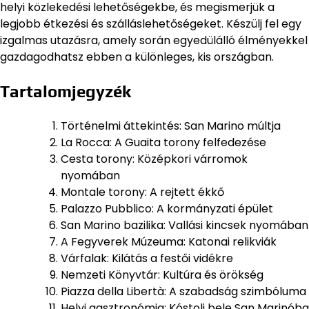
helyi közlekedési lehetőségekbe, és megismerjük a
legjobb étkezési és szálláslehetőségeket. Készülj fel egy
izgalmas utazásra, amely során egyedülálló élményekkel
gazdagodhatsz ebben a különleges, kis országban.
Tartalomjegyzék
Történelmi áttekintés: San Marino múltja
La Rocca: A Guaita torony felfedezése
Cesta torony: Középkori várromok
nyomában
Montale torony: A rejtett ékkő
Palazzo Pubblico: A kormányzati épület
San Marino bazilika: Vallási kincsek nyomában
A Fegyverek Múzeuma: Katonai relikviák
Várfalak: Kilátás a festői vidékre
Nemzeti Könyvtár: Kultúra és örökség
Piazza della Libertà: A szabadság szimbóluma
Helyi gasztronómia: Kóstolj bele San Marinóba