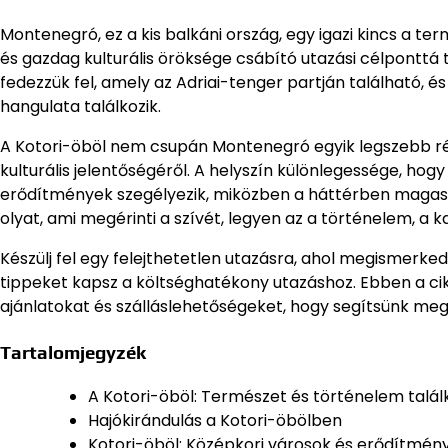
Montenegró, ez a kis balkáni ország, egy igazi kincs a te
és gazdag kulturális öröksége csábító utazási célponttá t
fedezzük fel, amely az Adriai-tenger partján található, 
hangulata találkozik.
A Kotori-öböl nem csupán Montenegró egyik legszebb ré
kulturális jelentőségéről. A helyszín különlegessége, hog
erődítmények szegélyezik, miközben a háttérben magas 
olyat, ami megérinti a szívét, legyen az a történelem, a
Készülj fel egy felejthetetlen utazásra, ahol megismerke
tippeket kapsz a költséghatékony utazáshoz. Ebben a cik
ajánlatokat és szálláslehetőségeket, hogy segítsünk meg
Tartalomjegyzék
A Kotori-öböl: Természet és történelem talá
Hajókirándulás a Kotori-öbölben
Kotori-öböl: Középkori városok és erődítmén