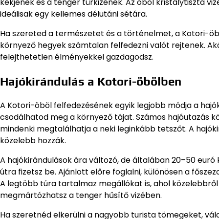
kékjének és a tenger türkizének. Az öböl kristálytiszta 
ideálisak egy kellemes délutáni sétára.
Ha szereted a természetet és a történelmet, a Kotori-öböl
környező hegyek számtalan felfedezni valót rejtenek. Aká
felejthetetlen élményekkel gazdagodsz.
Hajókirándulás a Kotori-öbölben
A Kotori-öböl felfedezésének egyik legjobb módja a hajó
csodálhatod meg a környező tájat. Számos hajóutazás köz
mindenki megtalálhatja a neki leginkább tetszőt. A hajók
közelebb hozzák.
A hajókirándulások ára változó, de általában 20–50 eur
útra fizetsz be. Ajánlott előre foglalni, különösen a fős
A legtöbb túra tartalmaz megállókat is, ahol közelebbrő
megmártózhatsz a tenger hűsítő vizében.
Ha szeretnéd elkerülni a nagyobb turista tömegeket, válas