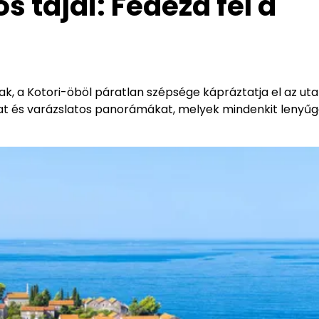
 tájai: Fedezd fel a
k, a Kotori-öböl páratlan szépsége kápráztatja el az uta
akat és varázslatos panorámákat, melyek mindenkit lenyű