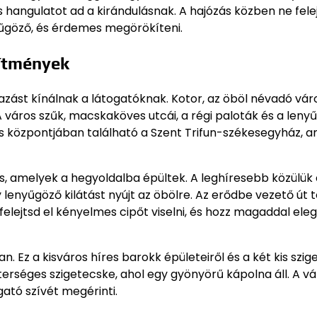
angulatot ad a kirándulásnak. A hajózás közben ne felej
yűgöző, és érdemes megörökíteni.
dítmények
tazást kínálnak a látogatóknak. Kotor, az öböl névadó vár
város szűk, macskaköves utcái, a régi paloták és a leny
os központjában található a Szent Trifun-székesegyház, a
 is, amelyek a hegyoldalba épültek. A leghíresebb közülük
lenyűgöző kilátást nyújt az öbölre. Az erődbe vezető út 
 felejtsd el kényelmes cipőt viselni, és hozz magaddal el
 Ez a kisváros híres barokk épületeiről és a két kis szige
terséges szigetecske, ahol egy gyönyörű kápolna áll. A v
ató szívét megérinti.