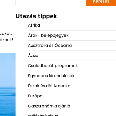
Keresés
Utazás tippek
Afrika
zókat.
Árak- belépőjegyek
göznek!
Ausztrália és Óceánia
Ázsia
Családbarát programok
Egynapos kirándulások
Észak és dél Amerika
Európa
Gasztronómia ajánló