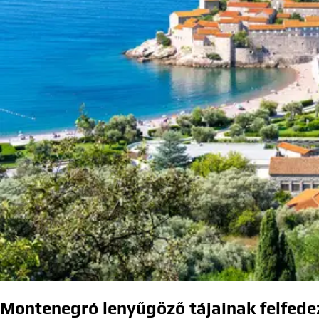
Montenegró lenyűgöző tájainak felfede