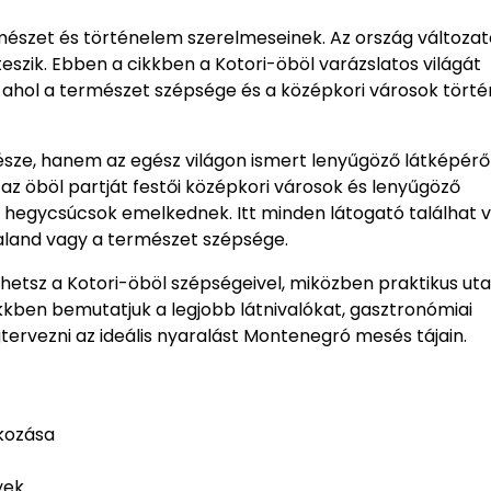
rmészet és történelem szerelmeseinek. Az ország változato
eszik. Ebben a cikkben a Kotori-öböl varázslatos világát
és ahol a természet szépsége és a középkori városok tört
sze, hanem az egész világon ismert lenyűgöző látképérő
y az öböl partját festői középkori városok és lenyűgöző
hegycsúcsok emelkednek. Itt minden látogató találhat 
 kaland vagy a természet szépsége.
dhetsz a Kotori-öböl szépségeivel, miközben praktikus uta
kben bemutatjuk a legjobb látnivalókat, gasztronómiai
tervezni az ideális nyaralást Montenegró mesés tájain.
lkozása
yek