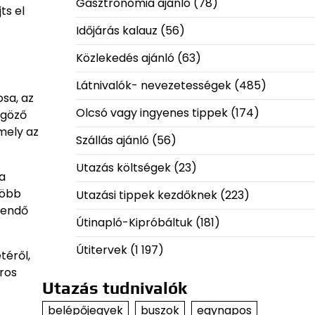
Gasztronómia ajánló
(78)
ts el
Időjárás kalauz
(56)
Közlekedés ajánló
(63)
Látnivalók- nevezetességek
(485)
osa, az
Olcsó vagy ingyenes tippek
(174)
űgöző
mely az
Szállás ajánló
(56)
Utazás költségek
(23)
 a
több
Utazási tippek kezdőknek
(223)
egendő
Útinapló-Kipróbáltuk
(181)
Útitervek
(1 197)
téről,
áros
Utazás tudnivalók
belépőjegyek
buszok
egynapos