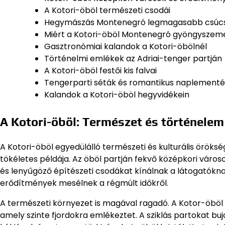
A Kotori-öböl természeti csodái
Hegymászás Montenegró legmagasabb csúcs
Miért a Kotori-öböl Montenegró gyöngyszem
Gasztronómiai kalandok a Kotori-öbölnél
Történelmi emlékek az Adriai-tenger partján
A Kotori-öböl festői kis falvai
Tengerparti séták és romantikus naplement
Kalandok a Kotori-öböl hegyvidékein
A Kotori-öböl: Természet és történelem
A Kotori-öböl egyedülálló természeti és kulturális öröks
tökéletes példája. Az öböl partján fekvő középkori város
és lenyűgöző építészeti csodákat kínálnak a látogatókn
erődítmények mesélnek a régmúlt időkről.
A természeti környezet is magával ragadó. A Kotor-öböl a 
amely szinte fjordokra emlékeztet. A sziklás partokat buj