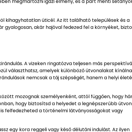
vizében megmártózni igazi élmény, és a part menti sétányo
 kihagyhatatlan úticél. Az itt található települések és a
r gyalogosan, akár hajóval fedezed fel a környéket, bizt
kirándulás. A vizeken ringatózva teljesen más perspektív
ül választhatsz, amelyek különböző útvonalakat kínálnak
irándulások nemcsak a táj szépségét, hanem a helyi életér
ó között mozognak személyenként, attól függően, hogy há
zezonban, hogy biztosítsd a helyedet a legnépszerűbb útvo
l is felfedezheted a történelmi látványosságokat vagy
sz egy kora reggeli vagy késő délutáni indulást. Az ilyen