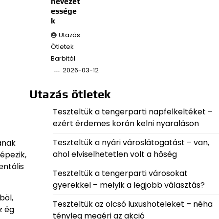
nevezet
essége
k
Utazás
Ötletek
Barbitól
2026-03-12
Utazás ötletek
Teszteltük a tengerparti napfelkeltéket –
ezért érdemes korán kelni nyaraláson
Teszteltük a nyári városlátogatást – van,
sának
ahol elviselhetetlen volt a hőség
épezik,
entális
Teszteltük a tengerparti városokat
gyerekkel – melyik a legjobb választás?
böl,
Teszteltük az olcsó luxushoteleket – néha
z ég
tényleg megéri az akció