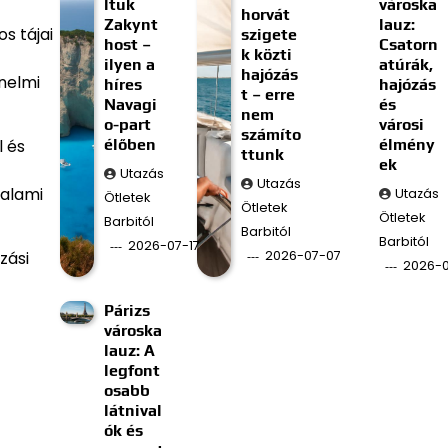
ltuk
városka
horvát
Zakynt
lauz:
s tájai
szigete
host –
Csatorn
k közti
ilyen a
atúrák,
hajózás
énelmi
híres
hajózás
t – erre
Navagi
és
nem
o-part
városi
számíto
élőben
élmény
l és
ttunk
ek
Utazás
Utazás
valami
Utazás
Ötletek
Ötletek
Ötletek
Barbitól
Barbitól
Barbitól
2026-07-17
2026-07-07
zási
2026-
Párizs
városka
lauz: A
legfont
osabb
látnival
ók és