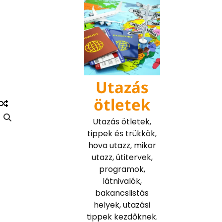
Skip
to
content
Utazás
ötletek
Utazás ötletek,
tippek és trükkök,
hova utazz, mikor
utazz, útitervek,
programok,
látnivalók,
bakancslistás
helyek, utazási
tippek kezdőknek.