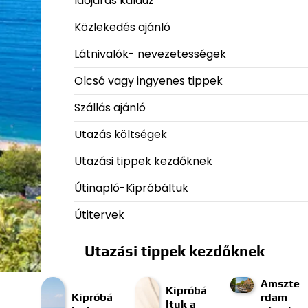
Időjárás kalauz
Közlekedés ajánló
Látnivalók- nevezetességek
Olcsó vagy ingyenes tippek
Szállás ajánló
Utazás költségek
Utazási tippek kezdőknek
Útinapló-Kipróbáltuk
Útitervek
Utazási tippek kezdőknek
Amszte
Kipróbá
Kipróbá
rdam
ltuk a