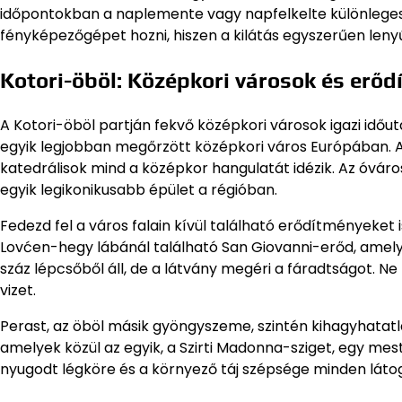
időpontokban a naplemente vagy napfelkelte különleges h
fényképezőgépet hozni, hiszen a kilátás egyszerűen len
Kotori-öböl: Középkori városok és erő
A Kotori-öböl partján fekvő középkori városok igazi időu
egyik legjobban megőrzött középkori város Európában. A 
katedrálisok mind a középkor hangulatát idézik. Az óvár
egyik legikonikusabb épület a régióban.
Fedezd fel a város falain kívül található erődítményeket
Lovćen-hegy lábánál található San Giovanni-erőd, amely 
száz lépcsőből áll, de a látvány megéri a fáradtságot. Ne
vizet.
Perast, az öböl másik gyöngyszeme, szintén kihagyhatatlan.
amelyek közül az egyik, a Szirti Madonna-sziget, egy mes
nyugodt légköre és a környező táj szépsége minden látog