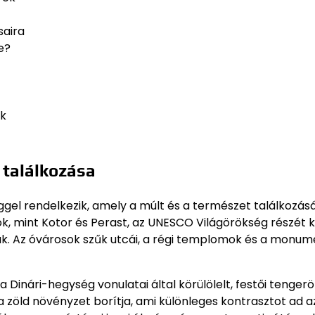
aira
e?
ék
 találkozása
éggel rendelkezik, amely a múlt és a természet találkozá
ok, mint Kotor és Perast, az UNESCO Világörökség részét k
ak. Az óvárosok szűk utcái, a régi templomok és a monum
Dinári-hegység vonulatai által körülölelt, festői tengerö
a zöld növényzet borítja, ami különleges kontrasztot ad a