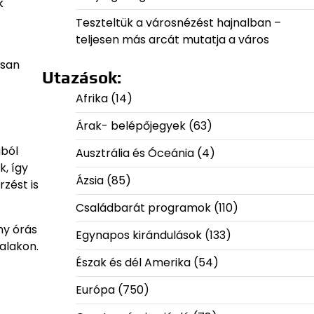
k
Teszteltük a városnézést hajnalban –
teljesen más arcát mutatja a város
osan
Utazások:
Afrika
(14)
Árak- belépőjegyek
(63)
ából
Ausztrália és Óceánia
(4)
, így
Ázsia
(85)
zést is
Családbarát programok
(110)
ny órás
Egynapos kirándulások
(133)
nalakon.
Észak és dél Amerika
(54)
Európa
(750)