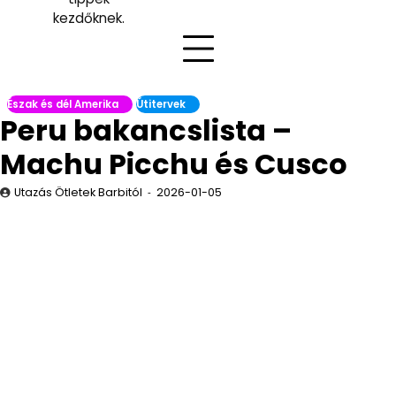
kezdőknek.
Észak és dél Amerika
Útitervek
Peru bakancslista –
Machu Picchu és Cusco
Utazás Ötletek Barbitól
2026-01-05