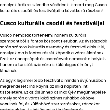
amelyek örökre szívedbe vésődnek. Ismerd meg Cusco
kulturális csodáit és fesztiváljait a következő részben!
Cusco kulturális csodái és fesztiváljai
Cusco nemcsak történelmi, hanem kulturális
szempontból is fontos központ Peruban. Az évszázadok
során számos kulturális esemény és fesztivál alakult ki,
amelyek ma is fontos részét képezik a város életének.
Ezek az ünnepségek és események nemcsak a helyiek,
hanem a turisták számára is különleges élményt
kínálnak.
Az egyik legismertebb fesztivál a minden év júniusában
megrendezett Inti Raymi, az inka napisten, Inti
tiszteletére. Ez az ősi ünnep az inka újév megünneplése,
amely során a város lakói színes ruhákba öltözve
vonulnak fel, és különböző szertartásokat, táncokat
mutatnak be. Az Inti Raymi a történelem és