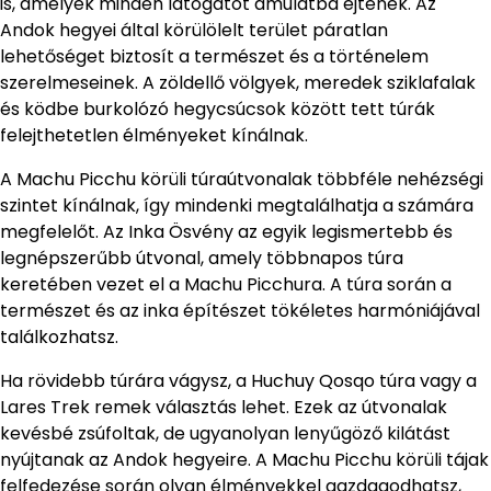
is, amelyek minden látogatót ámulatba ejtenek. Az
Andok hegyei által körülölelt terület páratlan
lehetőséget biztosít a természet és a történelem
szerelmeseinek. A zöldellő völgyek, meredek sziklafalak
és ködbe burkolózó hegycsúcsok között tett túrák
felejthetetlen élményeket kínálnak.
A Machu Picchu körüli túraútvonalak többféle nehézségi
szintet kínálnak, így mindenki megtalálhatja a számára
megfelelőt. Az Inka Ösvény az egyik legismertebb és
legnépszerűbb útvonal, amely többnapos túra
keretében vezet el a Machu Picchura. A túra során a
természet és az inka építészet tökéletes harmóniájával
találkozhatsz.
Ha rövidebb túrára vágysz, a Huchuy Qosqo túra vagy a
Lares Trek remek választás lehet. Ezek az útvonalak
kevésbé zsúfoltak, de ugyanolyan lenyűgöző kilátást
nyújtanak az Andok hegyeire. A Machu Picchu körüli tájak
felfedezése során olyan élményekkel gazdagodhatsz,