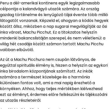
Peru a dél-amerikai kontinens egyik legizgalmasabb
célpontja a kalandvágyó utazók számára. Az ország
gazdag történelme és lenyűgöző tájai évente több millió
látogatót vonzanak. Képzeld el, ahogyan a ködös hegyek
között állsz, miközben a nap sugarai megvilágítják az ősi
inka várost, Machu Picchut. Ez a titokzatos helyszín
mindenki bakancslistáján szerepel, és nem véletlenül: a
világ hét csodája között számon tartott Machu Picchu
valóban elbűvölő.
Az út a Machu Picchura nem csupán látványos, de
egyúttal spirituális élmény is, hiszen a helyszín az egykori
inka birodalom központjának számított. Az inkák
számára a természet közelsége és a harmónia
különösen fontos volt, ami a mai napig érezhető a
környéken. Ahhoz, hogy teljes mértékben kiélvezhesd
ezt az élményt, érdemes előre felkészülni és tájékozódni
az utazás részleteiről.