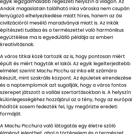
egyik legizgalmasabb régészeti helyszín a világon. Az
Andok magaslatain található inka városka nem csupán
lenyűgöző elhelyezkedése miatt híres, hanem az ősi
civilizációról mesélő maradványai miatt is. Az inkák
építészeti tudása és a természettel való harmónikus
együttélése ma is egyedülálló példája az emberi
kreativitásnak.
A város titkai közé tartozik az is, hogy pontosan miért
épült és miért hagyták el lakói. Az egyik legelterjedtebb
elmélet szerint Machu Picchu az inka elit számára
készült, mint szakrális központ. Az épületek elrendezése
és a naptemplomok azt sugallják, hogy a város fontos
szerepet játszott a vallási szertartásokban is. A helyszín
különlegességéhez hozzájárul az a tény, hogy az európai
hódítók sosem fedezték fel, így megőrizte eredeti
formáját.
A Machu Picchura való látogatás egy életre szóló
élményt jelenthet, ahol a történelem és a természet