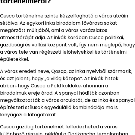
történelméről?
Cusco történelme szinte kézzelfogható a város utcáin
sétálva. Az egykori inka birodalom fővárosa sokat
megőrzött múltjából, ami a város varázslatos
atmoszféráját adja. Az inkák korában Cusco politikai,
gazdasági és vallási központ volt, így nem meglepő, hogy
a város tele van régészeti lelőhelyekkel és történelmi
épületekkel.
A város eredeti neve, Qosqo, az inka nyelvből származik,
és azt jelenti, hogy „a világ közepe”. Az inkák hittek
abban, hogy Cusco a Föld köldöke, ahonnan a
birodalmuk ereje árad. A spanyol hódítók azonban
megváltoztatták a város arculatát, de az inka és spanyol
építészeti stílusok egyedülálló kombinációja ma is
lenyűgözi a látogatókat.
Cusco gazdag történelmét felfedezheted a város
különböző részein, például a Qorikancha templomban,