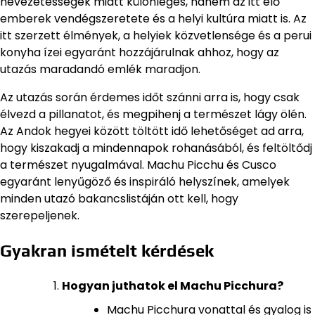
nevezetességek miatt különleges, hanem az itt élő
emberek vendégszeretete és a helyi kultúra miatt is. Az
itt szerzett élmények, a helyiek közvetlensége és a perui
konyha ízei egyaránt hozzájárulnak ahhoz, hogy az
utazás maradandó emlék maradjon.
Az utazás során érdemes időt szánni arra is, hogy csak
élvezd a pillanatot, és megpihenj a természet lágy ölén.
Az Andok hegyei között töltött idő lehetőséget ad arra,
hogy kiszakadj a mindennapok rohanásából, és feltöltődj
a természet nyugalmával. Machu Picchu és Cusco
egyaránt lenyűgöző és inspiráló helyszínek, amelyek
minden utazó bakancslistáján ott kell, hogy
szerepeljenek.
Gyakran ismételt kérdések
Hogyan juthatok el Machu Picchura?
Machu Picchura vonattal és gyalog is