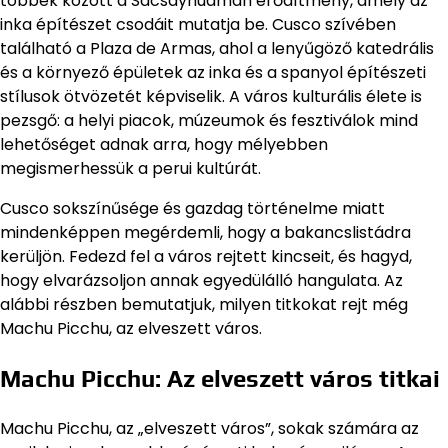
többek között a Sacsayhuamán erődítmény, amely az
inka építészet csodáit mutatja be. Cusco szívében
található a Plaza de Armas, ahol a lenyűgöző katedrális
és a környező épületek az inka és a spanyol építészeti
stílusok ötvözetét képviselik. A város kulturális élete is
pezsgő: a helyi piacok, múzeumok és fesztiválok mind
lehetőséget adnak arra, hogy mélyebben
megismerhessük a perui kultúrát.
Cusco sokszínűsége és gazdag történelme miatt
mindenképpen megérdemli, hogy a bakancslistádra
kerüljön. Fedezd fel a város rejtett kincseit, és hagyd,
hogy elvarázsoljon annak egyedülálló hangulata. Az
alábbi részben bemutatjuk, milyen titkokat rejt még
Machu Picchu, az elveszett város.
Machu Picchu: Az elveszett város titkai
Machu Picchu, az „elveszett város”, sokak számára az