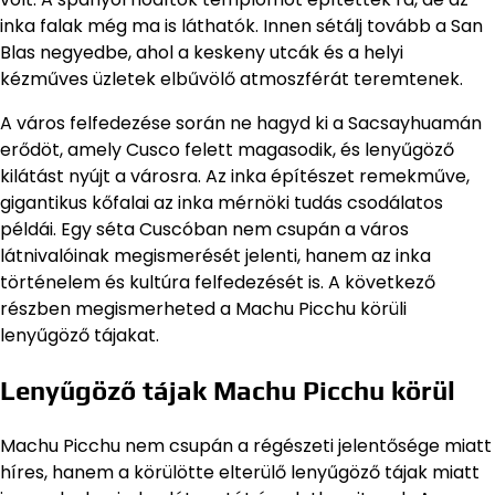
inka falak még ma is láthatók. Innen sétálj tovább a San
Blas negyedbe, ahol a keskeny utcák és a helyi
kézműves üzletek elbűvölő atmoszférát teremtenek.
A város felfedezése során ne hagyd ki a Sacsayhuamán
erődöt, amely Cusco felett magasodik, és lenyűgöző
kilátást nyújt a városra. Az inka építészet remekműve,
gigantikus kőfalai az inka mérnöki tudás csodálatos
példái. Egy séta Cuscóban nem csupán a város
látnivalóinak megismerését jelenti, hanem az inka
történelem és kultúra felfedezését is. A következő
részben megismerheted a Machu Picchu körüli
lenyűgöző tájakat.
Lenyűgöző tájak Machu Picchu körül
Machu Picchu nem csupán a régészeti jelentősége miatt
híres, hanem a körülötte elterülő lenyűgöző tájak miatt