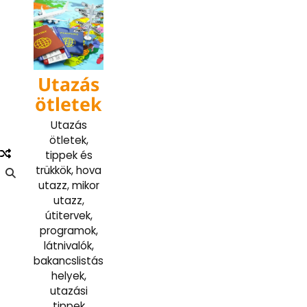
Skip
to
content
Utazás
ötletek
Utazás
ötletek,
tippek és
trükkök, hova
utazz, mikor
utazz,
útitervek,
programok,
látnivalók,
bakancslistás
helyek,
utazási
tippek