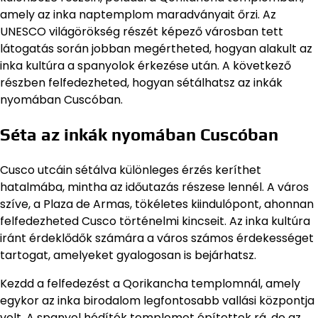
amely az inka naptemplom maradványait őrzi. Az
UNESCO világörökség részét képező városban tett
látogatás során jobban megértheted, hogyan alakult az
inka kultúra a spanyolok érkezése után. A következő
részben felfedezheted, hogyan sétálhatsz az inkák
nyomában Cuscóban.
Séta az inkák nyomában Cuscóban
Cusco utcáin sétálva különleges érzés keríthet
hatalmába, mintha az időutazás részese lennél. A város
szíve, a Plaza de Armas, tökéletes kiindulópont, ahonnan
felfedezheted Cusco történelmi kincseit. Az inka kultúra
iránt érdeklődők számára a város számos érdekességet
tartogat, amelyeket gyalogosan is bejárhatsz.
Kezdd a felfedezést a Qorikancha templomnál, amely
egykor az inka birodalom legfontosabb vallási központja
volt. A spanyol hódítók templomot építettek rá, de az