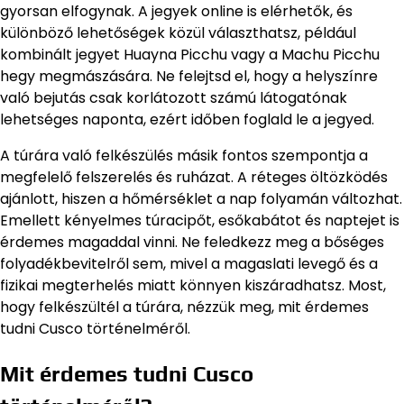
gyorsan elfogynak. A jegyek online is elérhetők, és
különböző lehetőségek közül választhatsz, például
kombinált jegyet Huayna Picchu vagy a Machu Picchu
hegy megmászására. Ne felejtsd el, hogy a helyszínre
való bejutás csak korlátozott számú látogatónak
lehetséges naponta, ezért időben foglald le a jegyed.
A túrára való felkészülés másik fontos szempontja a
megfelelő felszerelés és ruházat. A réteges öltözködés
ajánlott, hiszen a hőmérséklet a nap folyamán változhat.
Emellett kényelmes túracipőt, esőkabátot és naptejet is
érdemes magaddal vinni. Ne feledkezz meg a bőséges
folyadékbevitelről sem, mivel a magaslati levegő és a
fizikai megterhelés miatt könnyen kiszáradhatsz. Most,
hogy felkészültél a túrára, nézzük meg, mit érdemes
tudni Cusco történelméről.
Mit érdemes tudni Cusco