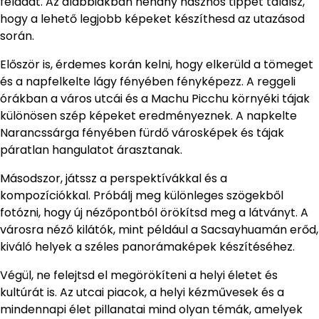
feladat. Az alábbiakban néhány hasznos tippet találsz,
hogy a lehető legjobb képeket készíthesd az utazásod
során.
Először is, érdemes korán kelni, hogy elkerüld a tömeget
és a napfelkelte lágy fényében fényképezz. A reggeli
órákban a város utcái és a Machu Picchu környéki tájak
különösen szép képeket eredményeznek. A napkelte
Narancssárga fényében fürdő városképek és tájak
páratlan hangulatot árasztanak.
Másodszor, játssz a perspektívákkal és a
kompozíciókkal. Próbálj meg különleges szögekből
fotózni, hogy új nézőpontból örökítsd meg a látványt. A
városra néző kilátók, mint például a Sacsayhuamán erőd,
kiváló helyek a széles panorámaképek készítéséhez.
Végül, ne felejtsd el megörökíteni a helyi életet és
kultúrát is. Az utcai piacok, a helyi kézművesek és a
mindennapi élet pillanatai mind olyan témák, amelyek