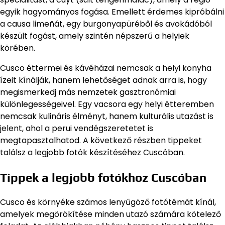
egyik hagyományos fogása. Emellett érdemes kipróbálni
a causa limeñát, egy burgonyapüréből és avokádóból
készült fogást, amely szintén népszerű a helyiek
körében.
Cusco éttermei és kávéházai nemcsak a helyi konyha
ízeit kínálják, hanem lehetőséget adnak arra is, hogy
megismerkedj más nemzetek gasztronómiai
különlegességeivel. Egy vacsora egy helyi étteremben
nemcsak kulináris élményt, hanem kulturális utazást is
jelent, ahol a perui vendégszeretetet is
megtapasztalhatod. A következő részben tippeket
találsz a legjobb fotók készítéséhez Cuscóban.
Tippek a legjobb fotókhoz Cuscóban
Cusco és környéke számos lenyűgöző fotótémát kínál,
amelyek megörökítése minden utazó számára kötelező