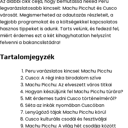
Az alábbi cikk célja, hogy bemutassa neked Peru
legvarázslatosabb kincseit: Machu Picchut és Cusco
városát. Megismerheted az odautazás részleteit, a
legjobb programokat és a költségekkel kapcsolatos
hasznos tippeket is adunk. Tarts velünk, és fedezd fel,
miért érdemes ezt a két kihagyhatatlan helyszínt
felvenni a bakancslistádra!
Tartalomjegyzék
Peru varázslatos kincsei: Machu Picchu
Cusco: A régi inka birodalom szíve
Machu Picchu: Az elveszett város titkai
Hogyan készüljünk fel Machu Picchu túrára?
Mit érdemes tudni Cusco történelméről?
Séta az inkák nyomában Cuscóban
Lenyűgöző tájak Machu Picchu körül
Cusco kulturális csodái és fesztiváljai
Machu Picchu: A világ hét csodája között