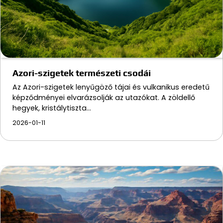
Azori-szigetek természeti csodái
Az Azori-szigetek lenyűgöző tájai és vulkanikus eredetű
képződményei elvarázsolják az utazókat. A zöldellő
hegyek, kristálytiszta…
2026-01-11