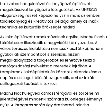
titokzatos hangulatával és lenyűgöző építészeti
megoldásaival lenyűgözi a látogatókat. Az UNESCO
világörökség részét képező helyszín ma is az emberi
találékonyság és kreativitás példája, amely az inkák
technikai és kulturális örökségét hirdeti.
Az inka építészet remekműveinek egyike, Machu Picchu
tökéletesen illeszkedik a hegyvidéki környezetbe. A
város teraszos kialakítása nemcsak esztétikai, hanem
gyakorlati szempontból is zseniális, hiszen
megakadályozza a talajeróziót és lehetővé teszi a
mezőgazdasági művelést a meredek lejtőkön. A
templomok, lakóépületek és közterek elrendezése a
nap és a csillagok állásához igazodik, ami az inkák
csillagászati tudását is tükrözi.
Machu Picchu egyedi atmoszférájával és történelmi
jelentőségével mindenki számára különleges élményt
nyújt. A látogatás során úgy érezheted, mintha