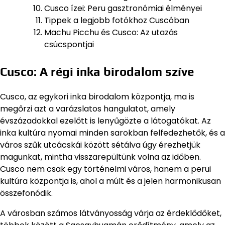
Cusco ízei: Peru gasztronómiai élményei
Tippek a legjobb fotókhoz Cuscóban
Machu Picchu és Cusco: Az utazás
csúcspontjai
Cusco: A régi inka birodalom szíve
Cusco, az egykori inka birodalom központja, ma is
megőrzi azt a varázslatos hangulatot, amely
évszázadokkal ezelőtt is lenyűgözte a látogatókat. Az
inka kultúra nyomai minden sarokban felfedezhetők, és a
város szűk utcácskái között sétálva úgy érezhetjük
magunkat, mintha visszarepültünk volna az időben.
Cusco nem csak egy történelmi város, hanem a perui
kultúra központja is, ahol a múlt és a jelen harmonikusan
összefonódik.
A városban számos látványosság várja az érdeklődőket,