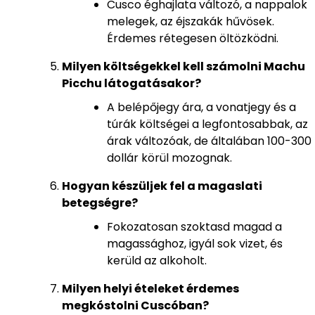
Cusco éghajlata változó, a nappalok
melegek, az éjszakák hűvösek.
Érdemes rétegesen öltözködni.
Milyen költségekkel kell számolni Machu
Picchu látogatásakor?
A belépőjegy ára, a vonatjegy és a
túrák költségei a legfontosabbak, az
árak változóak, de általában 100-300
dollár körül mozognak.
Hogyan készüljek fel a magaslati
betegségre?
Fokozatosan szoktasd magad a
magassághoz, igyál sok vizet, és
kerüld az alkoholt.
Milyen helyi ételeket érdemes
megkóstolni Cuscóban?