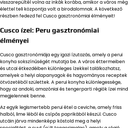
visszarepültél volna az inkák korába, amikor a város még
élettel teli központja volt a birodalomnak. A következő
részben fedezd fel Cusco gasztronómiai élményeit!
Cusco ízei: Peru gasztronómiai
élményei
Cusco gasztronómiája egy igazi ízutazás, amely a perui
konyha sokszínűségét mutatja be. A város éttermeiben
és utcai étkezdéiben különleges ízekkel találkozhatsz,
amelyek a helyi alapanyagok és hagyományos receptek
ötvözetéből születtek. A perui konyha különlegessége,
hogy az andoki, amazóniai és tengerparti régiók ízei mind
megjelennek benne.
Az egyik legismertebb perui étel a ceviche, amely friss
halból, lime léből és csípős paprikából készül. Cusco
utcáin járva mindenképp kóstold meg a helyi
specialitást, a cuyt (sült tengerimalac), amely a régió