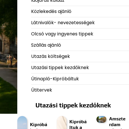
Időjárás kalauz
Közlekedés ajánló
Látnivalók- nevezetességek
Olcsó vagy ingyenes tippek
Szállás ajánló
Utazás költségek
Utazási tippek kezdőknek
Útinapló-Kipróbáltuk
Útitervek
Utazási tippek kezdőknek
Amszte
Kipróbá
Kipróbá
rdam
ltuk a