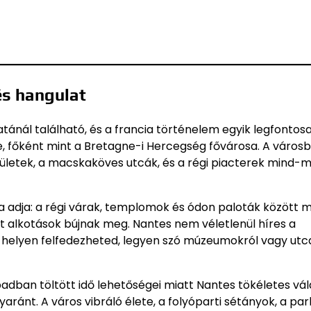
és hangulat
latánál található, és a francia történelem egyik legfonto
be, főként mint a Bretagne-i Hercegség fővárosa. A város
pületek, a macskaköves utcák, és a régi piacterek mind-m
ása adja: a régi várak, templomok és ódon paloták között
art alkotások bújnak meg. Nantes nem véletlenül híres a
sok helyen felfedezheted, legyen szó múzeumokról vagy utc
adban töltött idő lehetőségei miatt Nantes tökéletes vál
ránt. A város vibráló élete, a folyóparti sétányok, a par