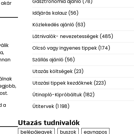
Gasztronómia ajánló
(78)
 akár
Időjárás kalauz
(56)
Közlekedés ajánló
(63)
Látnivalók- nevezetességek
(485)
álik
Olcsó vagy ingyenes tippek
(174)
a,
onnan
Szállás ajánló
(56)
Utazás költségek
(23)
nálnak
Utazási tippek kezdőknek
(223)
egjobb,
ost.
Útinapló-Kipróbáltuk
(182)
d a
Útitervek
(1 198)
Utazás tudnivalók
belépőjegyek
buszok
egynapos