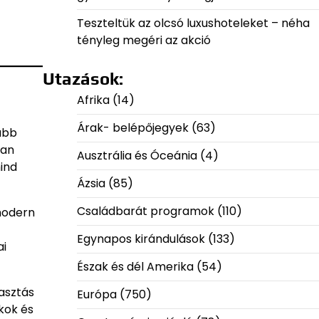
Teszteltük az olcsó luxushoteleket – néha
tényleg megéri az akció
Utazások:
Afrika
(14)
Árak- belépőjegyek
(63)
sabb
ban
Ausztrália és Óceánia
(4)
ind
Ázsia
(85)
Családbarát programok
(110)
 modern
Egynapos kirándulások
(133)
ai
Észak és dél Amerika
(54)
asztás
Európa
(750)
kok és