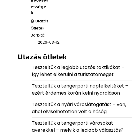
nevezet
essége
k
Utazás
Ötletek
Barbitól
2026-03-12
Utazás ötletek
Teszteltük a legjobb utazós taktikákat –
így lehet elkerülni a turistatömeget
Teszteltük a tengerparti napfelkeltéket –
ezért érdemes korán kelni nyaraláson
Teszteltük a nyári városlátogatást – van,
ahol elviselhetetlen volt a hőség
Teszteltük a tengerparti városokat
gyerekkel – melyik a legjobb választás?