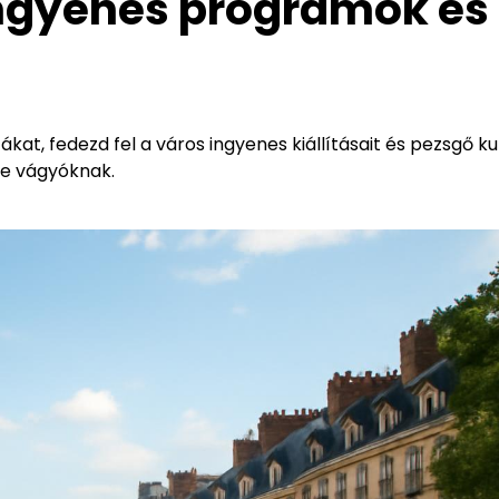
Ingyenes programok és
kat, fedezd fel a város ingyenes kiállításait és pezsgő kul
sre vágyóknak.