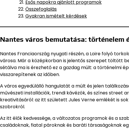
Esős napokra ajánlott programok
Összefoglalás
Gyakran ismételt kérdések
Nantes város bemutatása: történelem 
Nantes Franciaország nyugati részén, a Loire folyó torko
városa. Már a középkorban is jelentős szerepet töltött 
sétálva ma is érezhető ez a gazdag múlt: a történelmi é
visszarepítenek az időben.
A város egyedülálló hangulatát a múlt és jelen találkoz
művészeti installációk, trendi kávézók, és színes street 
kreativitásáról: az itt született Jules Verne emlékét is 
szobrokról.
Az itt élők kedvessége, a változatos programok és a szab
családoknak, fiatal pároknak és baráti társaságoknak egya