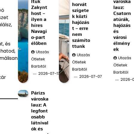
ltuk
városka
horvát
Zakynt
lauz:
yó
szigete
host –
Csatorn
k közti
szet
ilyen a
atúrák,
hajózás
álsz,
híres
hajózás
t – erre
Navagi
és
nem
o-part
városi
számíto
élőben
élmény
t, és
ttunk
ek
dhatod,
Utazás
Utazás
imálisan
Utazás
Ötletek
Ötletek
Ötletek
Barbitól
Barbitól
Barbitól
2026-07-17
2026-07-07
kár
2026-
Párizs
városka
lauz: A
legfont
osabb
látnival
ók és