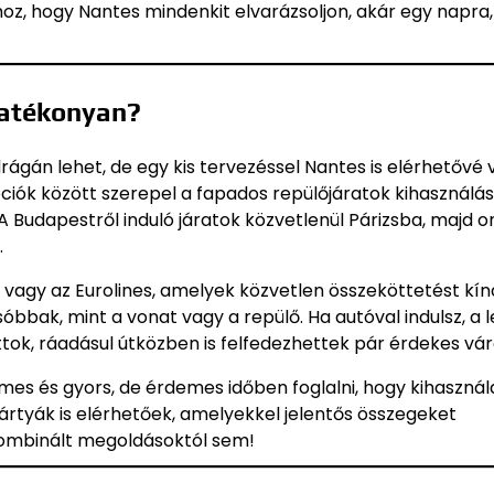
oz, hogy Nantes mindenkit elvarázsoljon, akár egy napra,
hatékonyan?
ágán lehet, de egy kis tervezéssel Nantes is elérhetővé v
ciók között szerepel a fapados repülőjáratok kihasználás
A Budapestről induló járatok közvetlenül Párizsba, majd 
.
us vagy az Eurolines, amelyek közvetlen összeköttetést kí
bbak, mint a vonat vagy a repülő. Ha autóval indulsz, a l
ttok, ráadásul útközben is felfedezhettek pár érdekes vár
es és gyors, de érdemes időben foglalni, hogy kihasznál
rtyák is elérhetőek, amelyekkel jelentős összegeket
a kombinált megoldásoktól sem!