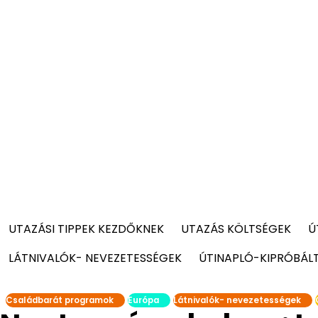
UTAZÁSI TIPPEK KEZDŐKNEK
UTAZÁS KÖLTSÉGEK
Ú
LÁTNIVALÓK- NEVEZETESSÉGEK
ÚTINAPLÓ-KIPRÓBÁL
Családbarát programok
Európa
Látnivalók- nevezetességek