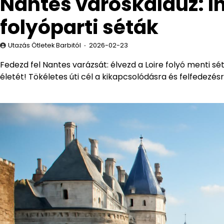
Nantes városkalauz: 
folyóparti séták
Utazás Ötletek Barbitól
2026-02-23
Fedezd fel Nantes varázsát: élvezd a Loire folyó menti sétá
életét! Tökéletes úti cél a kikapcsolódásra és felfedezé