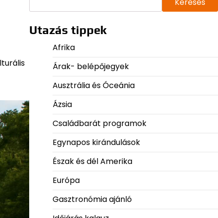
Keresés
Utazás tippek
Afrika
turális
Árak- belépőjegyek
Ausztrália és Óceánia
Ázsia
Családbarát programok
Egynapos kirándulások
Észak és dél Amerika
Európa
Gasztronómia ajánló