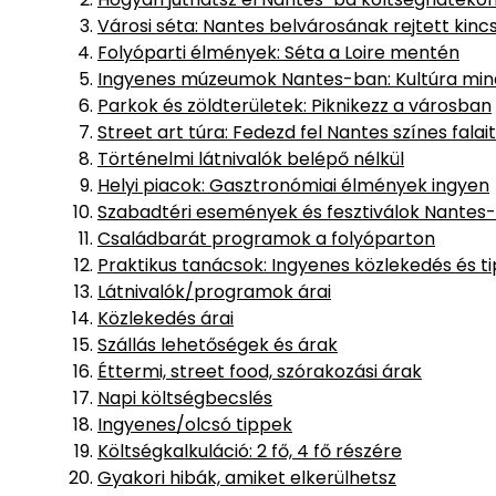
Városi séta: Nantes belvárosának rejtett kincs
Folyóparti élmények: Séta a Loire mentén
Ingyenes múzeumok Nantes-ban: Kultúra min
Parkok és zöldterületek: Piknikezz a városban
Street art túra: Fedezd fel Nantes színes falait
Történelmi látnivalók belépő nélkül
Helyi piacok: Gasztronómiai élmények ingyen
Szabadtéri események és fesztiválok Nantes
Családbarát programok a folyóparton
Praktikus tanácsok: Ingyenes közlekedés és t
Látnivalók/programok árai
Közlekedés árai
Szállás lehetőségek és árak
Éttermi, street food, szórakozási árak
Napi költségbecslés
Ingyenes/olcsó tippek
Költségkalkuláció: 2 fő, 4 fő részére
Gyakori hibák, amiket elkerülhetsz