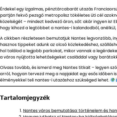
Érdekel egy izgalmas, pénztárcabarát utazás Franciaorsz
partján fekvő pezsgő metropolisz tökéletes úti cél azokn
közelségét – mindezt kedvező áron, sőt: akár ingyen is!
hogy kihozd a legtöbbet a nantes-i kalandodból, anélkül,
A cikkben részletesen bemutatjuk Nantes legvonzóbb, ingy
hasznos tippeket adunk az olcsó közlekedéshez, szállásh
hol találod a legjobb parkokat, mikor vannak a legérd
a város nyújtotta lehetőségeket családdal vagy barátokk
Olvass tovább, és ismerd meg Nantes titkait – legyen szó t
arról, hogyan tervezd meg a napjaidat egy esős időben is
élményekkel teli nantes-i utazáshoz szükséged lehet.
Tartalomjegyzék
Nantes város bemutatása: történelem és han
Hogyan juthatsz el Nantes-ba költséghatéko