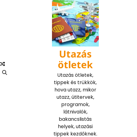
Skip
to
content
Utazás
ötletek
Utazás ötletek,
tippek és trükkök,
hova utazz, mikor
utazz, útitervek,
programok,
látnivalók,
bakancslistás
helyek, utazási
tippek kezdőknek.