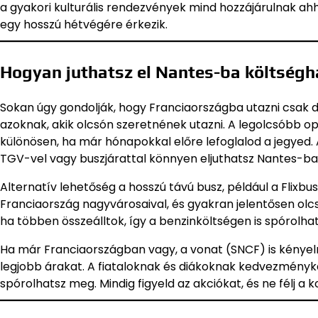
a gyakori kulturális rendezvények mind hozzájárulnak ahh
egy hosszú hétvégére érkezik.
Hogyan juthatsz el Nantes-ba költség
Sokan úgy gondolják, hogy Franciaországba utazni csak dr
azoknak, akik olcsón szeretnének utazni. A legolcsóbb op
különösen, ha már hónapokkal előre lefoglalod a jegyed. 
TGV-vel vagy buszjárattal könnyen eljuthatsz Nantes-ba
Alternatív lehetőség a hosszú távú busz, például a Flixb
Franciaország nagyvárosaival, és gyakran jelentősen olcsó
ha többen összeálltok, így a benzinköltségen is spórolha
Ha már Franciaországban vagy, a vonat (SNCF) is kényelm
legjobb árakat. A fiataloknak és diákoknak kedvezményká
spórolhatsz meg. Mindig figyeld az akciókat, és ne félj 