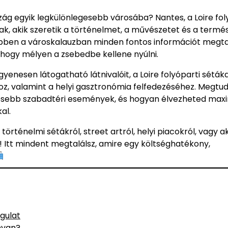
ág egyik legkülönlegesebb városába? Nantes, a Loire fol
ak, akik szeretik a történelmet, a művészetet és a termé
 Ebben a városkalauzban minden fontos információt megtal
 hogy mélyen a zsebedbe kellene nyúlni.
enesen látogatható látnivalóit, a Loire folyóparti sétáka
oz, valamint a helyi gasztronómia felfedezéséhez. Megtu
ekesebb szabadtéri események, és hogyan élvezheted max
al.
örténelmi sétákról, street artról, helyi piacokról, vagy a
! Itt mindent megtalálsz, amire egy költséghatékony,
gulat
nyan?